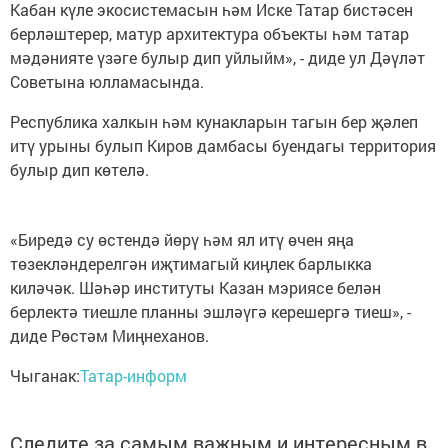
Кабан күле экосистемасын һәм Иске Татар бистәсен
берләштерер, матур архитектура объекты һәм татар
мәдәнияте үзәге булыр дип уйлыйм», - диде ул Дәүләт
Советына юлламасында.
Республика халкын һәм кунакларын тагын бер җәлеп
итү урыны булып Киров дамбасы буендагы территория
булыр дип көтелә.
«Биредә су өстендә йөрү һәм ял итү өчен яңа
төзекләндерелгән иҗтимагый киңлек барлыкка
киләчәк. Шәһәр институты Казан мэриясе белән
берлектә тиешле планны эшләүгә керешергә тиеш», -
диде Рөстәм Миңнеханов.
Чыганак:
Татар-информ
Следите за самым важным и интересным в