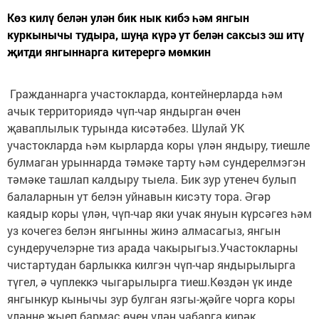
Көз килү белән улән бик нык кибэ һәм янгын
куркынычы тудыра, шуңа күрә ут белән саксыз эш итү
җитди янгыннарга китерергә мөмкин
Гражданнарга участокларда, контейнерларда һәм
ачык территориядә чүп-чар яндырган өчен
җаваплылык турында кисәтәбез. Шулай УК
участокларда һәм кырларда коры үлән яндыру, тиешле
булмаган урыннарда тәмәке тарту һәм сундерелмэгэн
тәмәке ташлап калдыру тыела. Бик зур утенеч булып
балаларнын ут белэн уйнавын кисэту тора. Әгәр
каядыр коры үлән, чүп-чар яки учак януын күрсәгез һәм
уз кочегез белэн янгынны жинэ алмасагыз, янгын
сундеручелэрне тиз арада чакырыгыз.Участокларны
чистартудан барлыкка килгэн чүп-чар яндырылырга
түгел, ә чуплеккэ чыгарылырга тиеш.Көздән үк инде
янгынкур кынычы зур булган язгы-җәйге чорга коры
үләнне җыеп бармас өчен үлән чабарга кирәк.