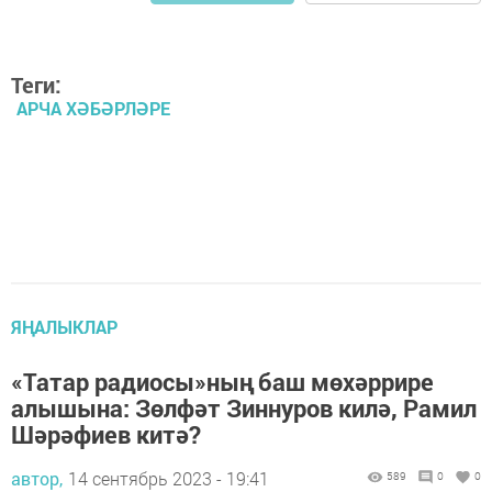
Теги:
АРЧА ХӘБӘРЛӘРЕ
ЯҢАЛЫКЛАР
«Татар радиосы»ның баш мөхәррире
алышына: Зөлфәт Зиннуров килә, Рамил
Шәрәфиев китә?
автор,
14 сентябрь 2023 - 19:41
589
0
0