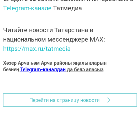
Telegram-канале
Татмедиа
Читайте новости Татарстана в
национальном мессенджере MАХ:
https://max.ru/tatmedia
Хәзер Арча һәм Арча районы яңалыкларын
безнең
Telegram-каналдан
да белә аласыз
Перейти на страницу новости