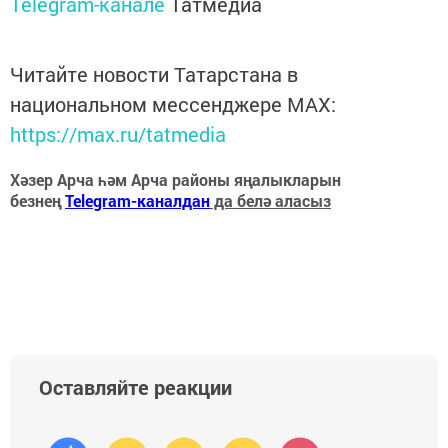
Telegram-канале
Татмедиа
Читайте новости Татарстана в
национальном мессенджере MАХ:
https://max.ru/tatmedia
Хәзер Арча һәм Арча районы яңалыкларын
безнең
Telegram-каналдан
да белә аласыз
Оставляйте реакции