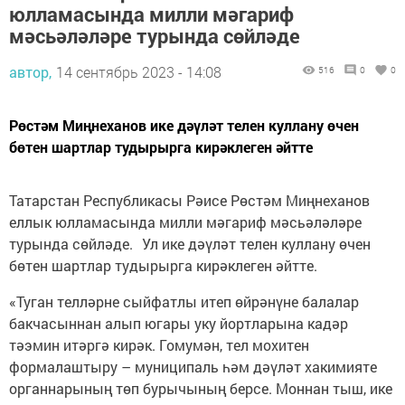
юлламасында милли мәгариф
мәсьәләләре турында сөйләде
автор,
14 сентябрь 2023 - 14:08
516
0
0
Рөстәм Миңнеханов ике дәүләт телен куллану өчен
бөтен шартлар тудырырга кирәклеген әйтте
Татарстан Республикасы Рәисе Рөстәм Миңнеханов
еллык юлламасында милли мәгариф мәсьәләләре
турында сөйләде. Ул ике дәүләт телен куллану өчен
бөтен шартлар тудырырга кирәклеген әйтте.
«Туган телләрне сыйфатлы итеп өйрәнүне балалар
бакчасыннан алып югары уку йортларына кадәр
тәэмин итәргә кирәк. Гомумән, тел мохитен
формалаштыру – муниципаль һәм дәүләт хакимияте
органнарының төп бурычының берсе. Моннан тыш, ике