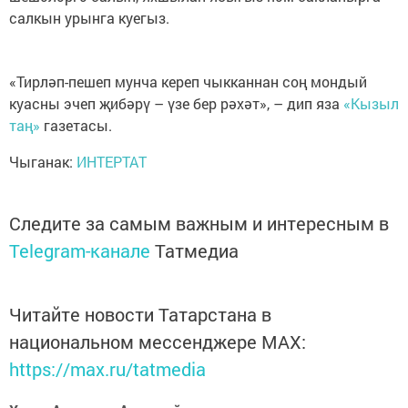
салкын урынга куегыз.
«Тирләп-пешеп мунча кереп чыкканнан соң мондый
куасны эчеп җибәрү – үзе бер рәхәт», – дип яза
«Кызыл
таң»
газетасы.
Чыганак:
ИНТЕРТАТ
Следите за самым важным и интересным в
Telegram-канале
Татмедиа
Читайте новости Татарстана в
национальном мессенджере MАХ:
https://max.ru/tatmedia