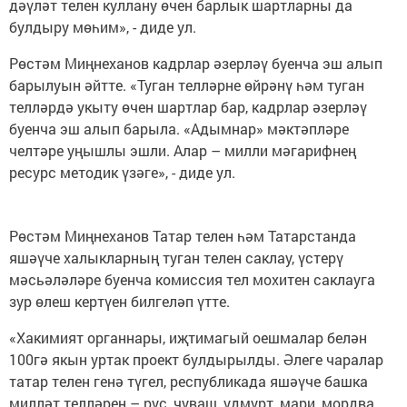
дәүләт телен куллану өчен барлык шартларны да
булдыру мөһим», - диде ул.
Рөстәм Миңнеханов кадрлар әзерләү буенча эш алып
барылуын әйтте. «Туган телләрне өйрәнү һәм туган
телләрдә укыту өчен шартлар бар, кадрлар әзерләү
буенча эш алып барыла. «Адымнар» мәктәпләре
челтәре уңышлы эшли. Алар – милли мәгарифнең
ресурс методик үзәге», - диде ул.
Рөстәм Миңнеханов Татар телен һәм Татарстанда
яшәүче халыкларның туган телен саклау, үстерү
мәсьәләләре буенча комиссия тел мохитен саклауга
зур өлеш кертүен билгеләп үтте.
«Хакимият органнары, иҗтимагый оешмалар белән
100гә якын уртак проект булдырылды. Әлеге чаралар
татар телен генә түгел, республикада яшәүче башка
милләт телләрен – рус, чуваш, удмурт, мари, мордва