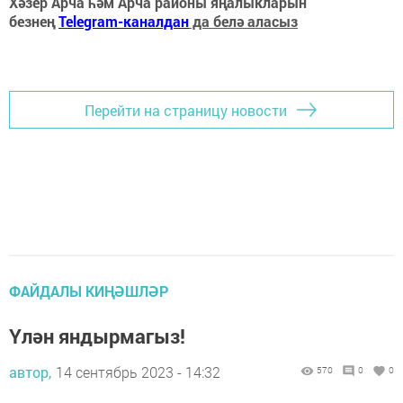
Хәзер Арча һәм Арча районы яңалыкларын
безнең
Telegram-каналдан
да белә аласыз
Перейти на страницу новости
ФАЙДАЛЫ КИҢӘШЛӘР
Үлән яндырмагыз!
автор,
14 сентябрь 2023 - 14:32
570
0
0