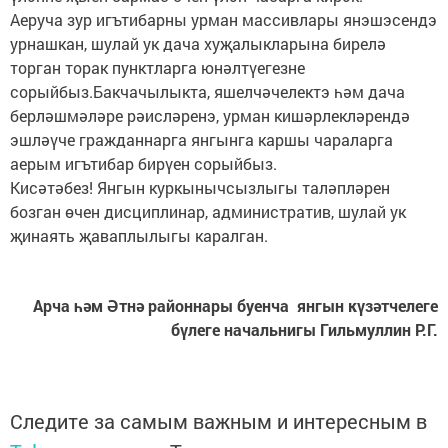
Аеруча зур игътибарны урман массивлары янэшэсендэ
урнашкан, шулай ук дача хуҗалыкларына бирелә
торган торак пунктларга юнәлтүегезне
сорыйбыз.Бакчачылыкта, яшелчәчелектэ һәм дача
берләшмәләре рәисләренэ, урман кишәрлекләрендә
эшләүче гражданнарга янгынга каршы чараларга
аерым игътибар бирүен сорыйбыз.
Кисәтәбез! Янгын куркынычсызлыгы таләпләрен
бозган өчен дисциплинар, административ, шулай ук
җинаять җаваплылыгы каралган.
Арча һәм Әтнә районнары буенча янгын күзәтчелеге
бүлеге начальнигы Гильмуллин Р.Г.
Следите за самым важным и интересным в