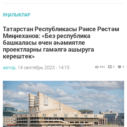
ЯҢАЛЫКЛАР
Татарстан Республикасы Рәисе Рөстәм
Миңнеханов: «Без республика
башкаласы өчен әһәмиятле
проектларны гамәлгә ашыруга
керештек»
автор,
14 сентябрь 2023 - 14:15
664
0
0