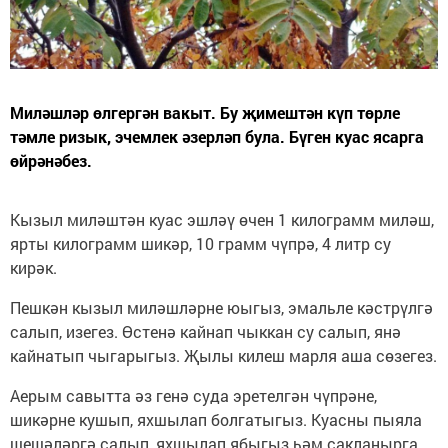
Миләшләр өлгергән вакыт. Бу җимештән күп төрле
тәмле ризык, эчемлек әзерләп була. Бүген куас ясарга
өйрәнәбез.
Кызыл миләштән куас эшләү өчен 1 килограмм миләш,
ярты килограмм шикәр, 10 грамм чүпрә, 4 литр су
кирәк.
Пешкән кызыл миләшләрне юыгыз, эмальле кәстрүлгә
салып, изегез. Өстенә кайнап чыккан су салып, янә
кайнатып чыгарыгыз. Җылы килеш марля аша сөзегез.
Аерым савытта әз генә суда эретелгән чүпрәне,
шикәрне кушып, яхшылап болгатыгыз. Куасны пыяла
шешәләргә салып, яхшылап ябыгыз һәм сакланырга