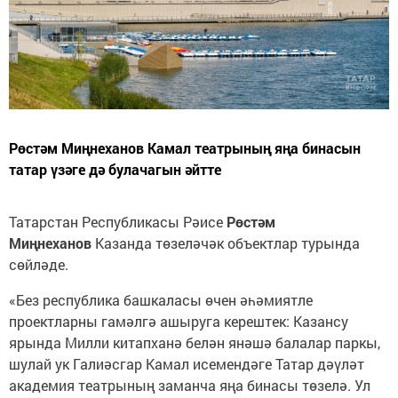
Рөстәм Миңнеханов Камал театрының яңа бинасын
татар үзәге дә булачагын әйтте
Татарстан Республикасы Рәисе
Рөстәм
Миңнеханов
Казанда төзеләчәк объектлар турында
сөйләде.
«Без республика башкаласы өчен әһәмиятле
проектларны гамәлгә ашыруга керештек: Казансу
ярында Милли китапханә белән янәшә балалар паркы,
шулай ук Галиәсгар Камал исемендәге Татар дәүләт
академия театрының заманча яңа бинасы төзелә. Ул