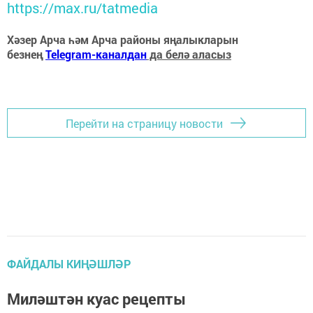
https://max.ru/tatmedia
Хәзер Арча һәм Арча районы яңалыкларын
безнең
Telegram-каналдан
да белә аласыз
Перейти на страницу новости
ФАЙДАЛЫ КИҢӘШЛӘР
Миләштән куас рецепты