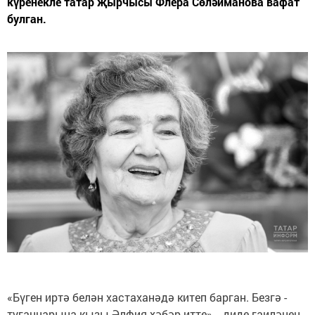
күренекле татар җырчысы Флера Сөләйманова вафат
булган.
«Бүген иртә белән хастаханәдә китеп барган. Безгә -
туганнарына кызы Әлфия хәбәр итте», - диде гаиләнең