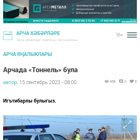
АРЧА ХӘБӘРЛӘРЕ
16+
"Арча хәбәрләре" газетасы - Арча районы
АРЧА ЯҢАЛЫКЛАРЫ
Арчада «Тоннель» була
автор,
15 сентябрь 2023 - 08:00
858
0
0
Игътибарлы булыгыз.