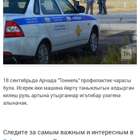
18 сентябрьдә Арчада "Тоннель" профилактик чарасы
була. Исерек яки машина йөртү таныклыгын алдырган
килеш руль артына утырганнар игътибар үзәгенә
алыначак.
Следите за самым важным и интересным в