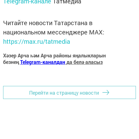
Telegram-канале
Татмедиа
Читайте новости Татарстана в
национальном мессенджере MАХ:
https://max.ru/tatmedia
Хәзер Арча һәм Арча районы яңалыкларын
безнең
Telegram-каналдан
да белә аласыз
Перейти на страницу новости