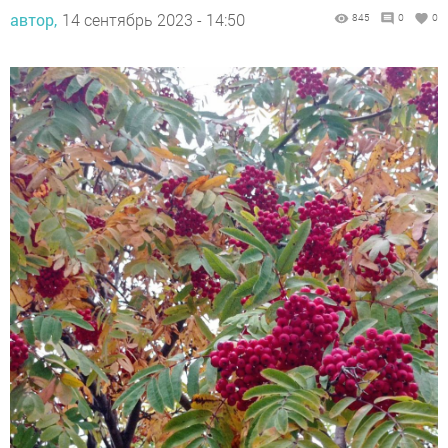
автор,
14 сентябрь 2023 - 14:50
845
0
0