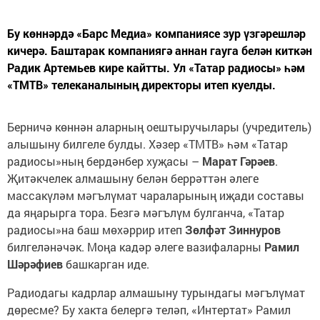
Бу көннәрдә «Барс Медиа» компаниясе зур үзгәрешләр
кичерә. Баштарак компаниягә аннан гауга белән киткән
Радик Артемьев кире кайтты. Ул «Татар радиосы» һәм
«ТМТВ» телеканалының директоры итеп куелды.
Берничә көннән аларның оештыручылары (учредитель)
алышыну билгеле булды. Хәзер «ТМТВ» һәм «Татар
радиосы»ның бердәнбер хуҗасы –
Марат Гәрәев
.
Җитәкчелек алмашыну белән беррәттән әлеге
массакүләм мәгълүмат чараларының иҗади составы
да яңарырга тора. Безгә мәгълүм булганча, «Татар
радиосы»на баш мөхәррир итеп
Зөлфәт Зиннуров
билгеләнәчәк. Моңа кадәр әлеге вазифаларны
Рамил
Шәрәфиев
башкарган иде.
Радиодагы кадрлар алмашыну турындагы мәгълүмат
дөресме? Бу хакта белергә теләп, «Интертат» Рамил