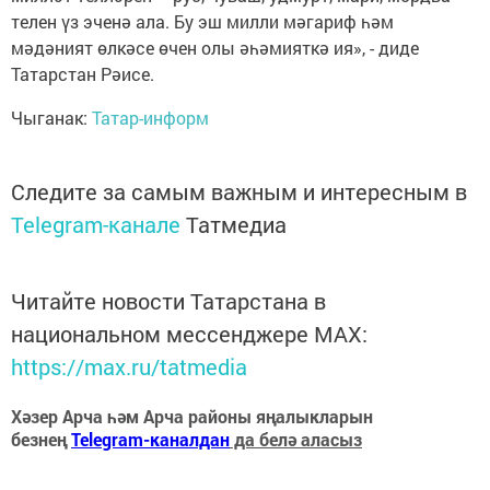
телен үз эченә ала. Бу эш милли мәгариф һәм
мәдәният өлкәсе өчен олы әһәмияткә ия», - диде
Татарстан Рәисе.
Чыганак:
Татар-информ
Следите за самым важным и интересным в
Telegram-канале
Татмедиа
Читайте новости Татарстана в
национальном мессенджере MАХ:
https://max.ru/tatmedia
Хәзер Арча һәм Арча районы яңалыкларын
безнең
Telegram-каналдан
да белә аласыз