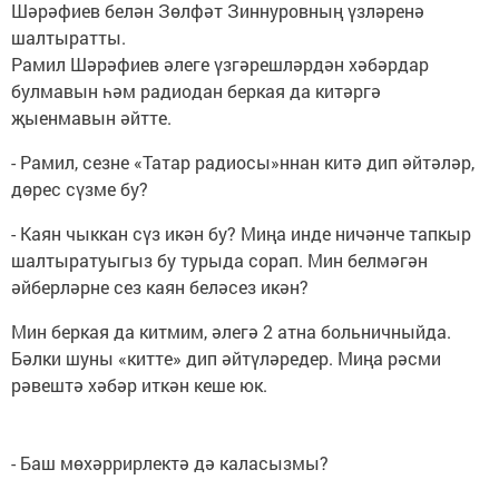
Шәрәфиев белән Зөлфәт Зиннуровның үзләренә
шалтыратты.
Рамил Шәрәфиев әлеге үзгәрешләрдән хәбәрдар
булмавын һәм радиодан беркая да китәргә
җыенмавын әйтте.
- Рамил, сезне «Татар радиосы»ннан китә дип әйтәләр,
дөрес сүзме бу?
- Каян чыккан сүз икән бу? Миңа инде ничәнче тапкыр
шалтыратуыгыз бу турыда сорап. Мин белмәгән
әйберләрне сез каян беләсез икән?
Мин беркая да китмим, әлегә 2 атна больничныйда.
Бәлки шуны «китте» дип әйтүләредер. Миңа рәсми
рәвештә хәбәр иткән кеше юк.
- Баш мөхәррирлектә дә каласызмы?