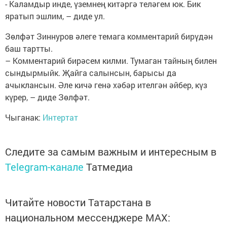
- Каламдыр инде, үземнең китәргә теләгем юк. Бик
яратып эшлим, – диде ул.
Зөлфәт Зиннуров әлеге темага комментарий бирүдән
баш тартты.
– Комментарий бирәсем килми. Тумаган тайның билен
сындырмыйк. Җайга салынсын, барысы да
ачыклансын. Әле кичә генә хәбәр ителгән әйбер, күз
күрер, – диде Зөлфәт.
Чыганак:
Интертат
Следите за самым важным и интересным в
Telegram-канале
Татмедиа
Читайте новости Татарстана в
национальном мессенджере MАХ: