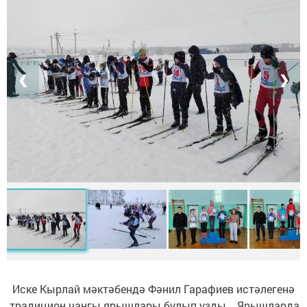
❮
❯
Иске Кырлай мәктәбендә Фәнил Гарафиев истәлегенә
традицион чаңгы ярышлары булып узды. Ярышларда