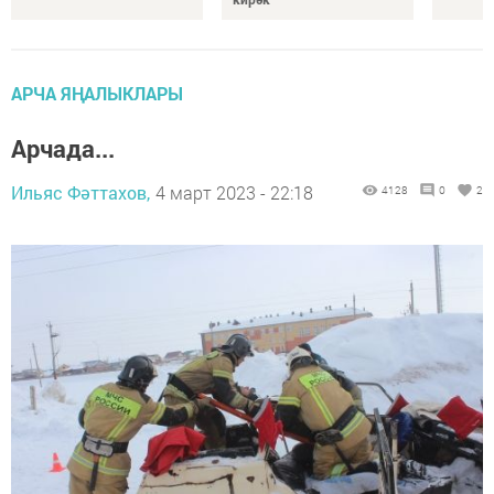
АРЧА ЯҢАЛЫКЛАРЫ
Арчада...
Ильяс Фәттахов,
4 март 2023 - 22:18
4128
0
2