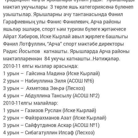
мәктәп укучылары 3 төрле яшь категориясенә бүленеп
узыштылар. Ярышларны ачу тантанасында Фәнил
Гарафиевның улы Фәнис Фәнилевич, Арча районы
яшьләр эшләре, спорт һәм туризм бүлеге җитәкчесе
Айрат Хәбиров, Иске Кырлай авыл җирлеге башлыгы
Фәнил Лотфуллин, “Арча” спорт мәктәбе директоры
Рәдис Йосыпов катнашты. Ярышларда Арча районы
мәктәпләреннән 84 укучы катнашты..Нәтиҗәләр.
2010-11 елгы кызлар арасында:
1 урын – Гайсина Мәдинә (Иске Кырлай)
2 урын – Набиуллина Зиля (АСОШ №6)
3 урын – Ахметова Зөһрә (Лесхоз)
4 урын – Абдуллина Тансылу (АСОШ №2)
2010-11елгы малайлар:
1 урын – Газизов Руслан (Иске Кырлай)
2 урын – Файзрахманов Азат (Иске Кырлай)
3 урын – Сайфутдинов Аскар (АСОШ №1)
4 урын – Сибагатуллин Илсаф (Лесхоз)