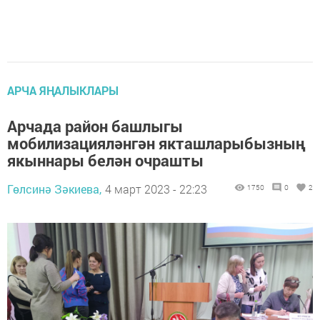
АРЧА ЯҢАЛЫКЛАРЫ
Арчада район башлыгы
мобилизацияләнгән якташларыбызның
якыннары белән очрашты
Гөлсинә Зәкиева,
4 март 2023 - 22:23
1750
0
2