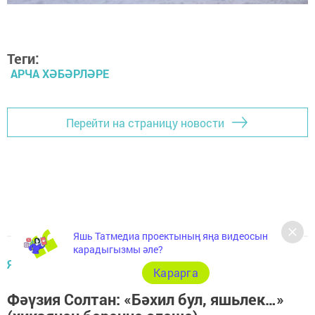
Теги:
АРЧА ХӘБӘРЛӘРЕ
Перейти на страницу новости
Яшь Татмедиа проектының яңа видеосын
карадыгызмы әле?
ЯЗМЫШЛАР...
Карарга
Фәүзия Солтан: «Бәхил бул, яшьлек…»