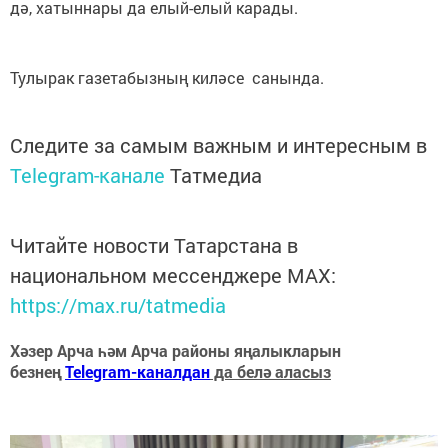
дә, хатыннары да елый-елый карады.
Тулырак газетабызның киләсе санында.
Следите за самым важным и интересным в
Telegram-канале
Татмедиа
Читайте новости Татарстана в
национальном мессенджере MАХ:
https://max.ru/tatmedia
Хәзер Арча һәм Арча районы яңалыкларын
безнең
Telegram-каналдан
да белә аласыз