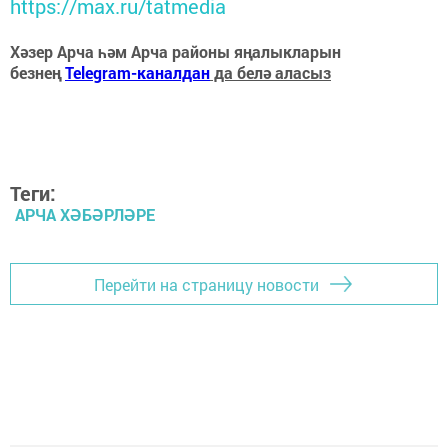
https://max.ru/tatmedia
Хәзер Арча һәм Арча районы яңалыкларын
безнең
Telegram-каналдан
да белә аласыз
Теги:
АРЧА ХӘБӘРЛӘРЕ
Перейти на страницу новости