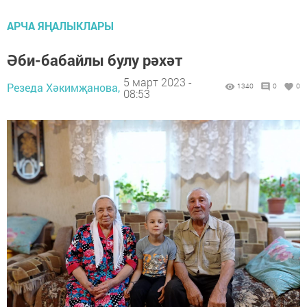
АРЧА ЯҢАЛЫКЛАРЫ
Әби-бабайлы булу рәхәт
5 март 2023 -
Резеда Хәкимҗанова,
1340
0
0
08:53