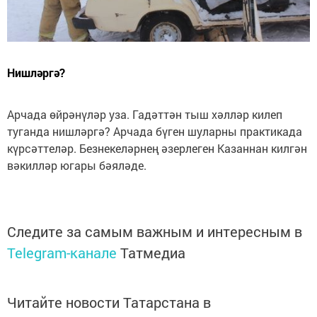
Нишләргә?
Арчада өйрәнүләр уза. Гадәттән тыш хәлләр килеп
туганда нишләргә? Арчада бүген шуларны практикада
күрсәттеләр. Безнекеләрнең әзерлеген Казаннан килгән
вәкилләр югары бәяләде.
Следите за самым важным и интересным в
Telegram-канале
Татмедиа
Читайте новости Татарстана в