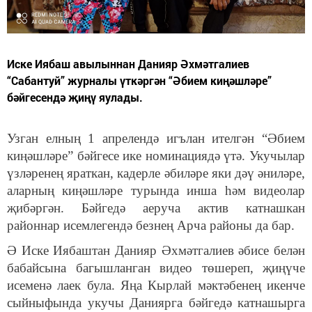
Иске Иябаш авылыннан Данияр Әхмәтгалиев
“Сабантуй” журналы үткәргән “Әбием киңәшләре”
бәйгесендә җиңү яулады.
Узган елның 1 апрелендә игълан ителгән “Әбием
киңәшләре” бәйгесе ике номинациядә үтә. Укучылар
үзләренең яраткан, кадерле әбиләре яки дәү әниләре,
аларның киңәшләре турында инша һәм видеолар
җибәргән. Бәйгедә аеруча актив катнашкан
районнар исемлегендә безнең Арча районы да бар.
Ә Иске Иябаштан Данияр Әхмәтгалиев әбисе белән
бабайсына багышланган видео төшереп, җиңүче
исеменә лаек була. Яңа Кырлай мәктәбенең икенче
сыйныфында укучы Даниярга бәйгедә катнашырга