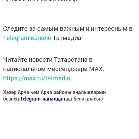
Следите за самым важным и интересным в
Telegram-канале
Татмедиа
Читайте новости Татарстана в
национальном мессенджере MАХ:
https://max.ru/tatmedia
Хәзер Арча һәм Арча районы яңалыкларын
безнең
Telegram-каналдан
да белә аласыз