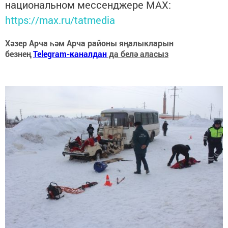
национальном мессенджере MАХ:
https://max.ru/tatmedia
Хәзер Арча һәм Арча районы яңалыкларын
безнең
Telegram-каналдан
да белә аласыз