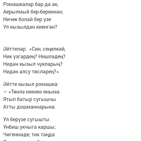
Ромашкалар бар да ак,
Аерылмый бер-береннән;
Ничек болай бер үзе
Ул кызылдан киенгән?
Әйттеләр: «Син, сеңелкәй,
Ник үзгәрдең? Нишләдең?
Нидән кызыл чукларың?
Нидән алсу төсләрең?»
Әйтте кызыл ромашка:
— «Төнлә минем яныма
Ятып батыр сугышчы
Атты дошманнарына.
Ул берүзе сугышты
Унбиш укчыга каршы;
Чигенмәде, тик таңда