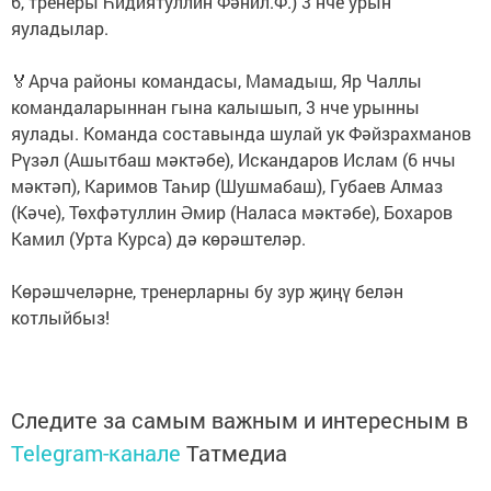
6, тренеры Һидиятуллин Фәнил.Ф.) 3 нче урын
яуладылар.
🏅Арча районы командасы, Мамадыш, Яр Чаллы
командаларыннан гына калышып, 3 нче урынны
яулады. Команда составында шулай ук Фәйзрахманов
Рүзәл (Ашытбаш мәктәбе), Искандаров Ислам (6 нчы
мәктәп), Каримов Таһир (Шушмабаш), Губаев Алмаз
(Кәче), Төхфәтуллин Әмир (Наласа мәктәбе), Бохаров
Камил (Урта Курса) дә көрәштеләр.
Көрәшчеләрне, тренерларны бу зур җиңү белән
котлыйбыз!
Следите за самым важным и интересным в
Telegram-канале
Татмедиа