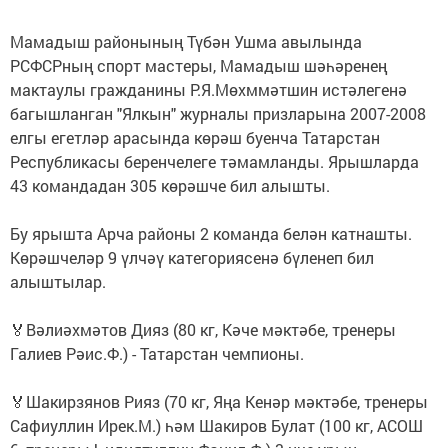
Мамадыш районының Түбән Ушма авылында
РСФСРның спорт мастеры, Мамадыш шәһәренең
мактаулы гражданины Р.Я.Мөхммәтшин истәлегенә
багышланган "Ялкын" журналы призларына 2007-2008
елгы егетләр арасында көрәш буенча Татарстан
Республикасы беренчелеге тәмамланды. Ярышларда
43 командадан 305 көрәшче бил алышты.
Бу ярышта Арча районы 2 команда белән катнашты.
Көрәшчеләр 9 үлчәү категориясенә бүленеп бил
алыштылар.
🏅Вәлиәхмәтов Дияз (80 кг, Кәче мәктәбе, тренеры
Галиев Рәис.Ф.) - Татарстан чемпионы.
🏅Шакирзянов Рияз (70 кг, Яңа Кенәр мәктәбе, тренеры
Сафиуллин Ирек.М.) һәм Шакиров Булат (100 кг, АСОШ