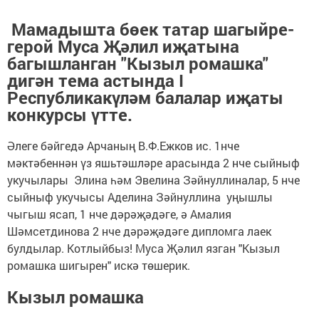
Мамадышта бөек татар шагыйре-
герой Муса Җәлил иҗатына
багышланган "Кызыл ромашка"
дигән тема астында I
Республикакүләм балалар иҗаты
конкурсы үтте.
Әлеге бәйгедә Арчаның В.Ф.Ежков ис. 1нче
мәктәбеннән үз яшьтәшләре арасында 2 нче сыйныф
укучылары Элина һәм Эвелина Зәйнуллиналар, 5 нче
сыйныф укучысы Аделина Зәйнуллина уңышлы
чыгыш ясап, 1 нче дәрәҗәдәге, ә Амалия
Шәмсетдинова 2 нче дәрәҗәдәге дипломга лаек
булдылар. Котлыйбыз! Муса Җәлил язган "Кызыл
ромашка шигырен" искә төшерик.
Кызыл ромашка