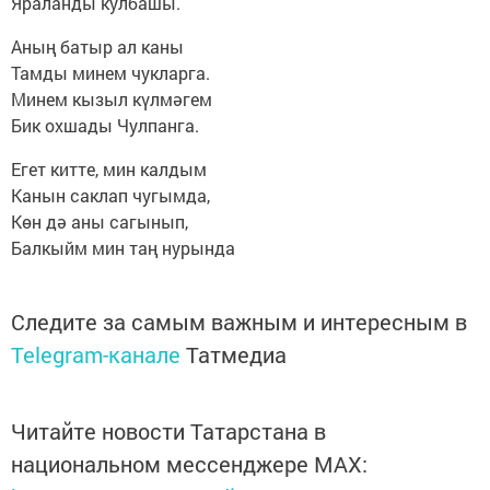
Яраланды кулбашы.
Аның батыр ал каны
Тамды минем чукларга.
Минем кызыл күлмәгем
Бик охшады Чулпанга.
Егет китте, мин калдым
Канын саклап чугымда,
Көн дә аны сагынып,
Балкыйм мин таң нурында
Следите за самым важным и интересным в
Telegram-канале
Татмедиа
Читайте новости Татарстана в
национальном мессенджере MАХ: