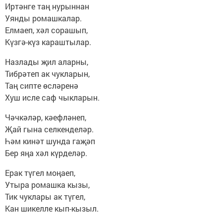
Иртәнге таң нурыннан
Уянды ромашкалар.
Елмаеп, хәл сорашып,
Күзгә-күз караштылар.
Назлады җил аларны,
Тибрәтеп ак чукларын,
Таң сипте өсләренә
Хуш исле саф чыкларын.
Чәчкәләр, кәефләнеп,
Җай гына селкенделәр.
Һәм кинәт шунда гаҗәп
Бер яңа хәл күрделәр.
Ерак түгел моңаеп,
Утыра ромашка кызы,
Тик чуклары ак түгел,
Кан шикелле кып-кызыл.