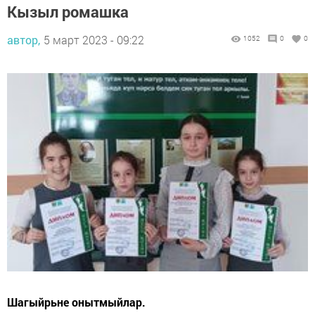
Кызыл ромашка
автор,
5 март 2023 - 09:22
1052
0
0
Шагыйрьне онытмыйлар.