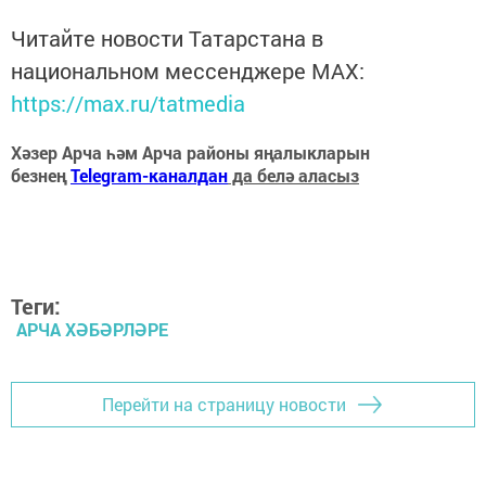
Читайте новости Татарстана в
национальном мессенджере MАХ:
https://max.ru/tatmedia
Хәзер Арча һәм Арча районы яңалыкларын
безнең
Telegram-каналдан
да белә аласыз
Теги:
АРЧА ХӘБӘРЛӘРЕ
Перейти на страницу новости