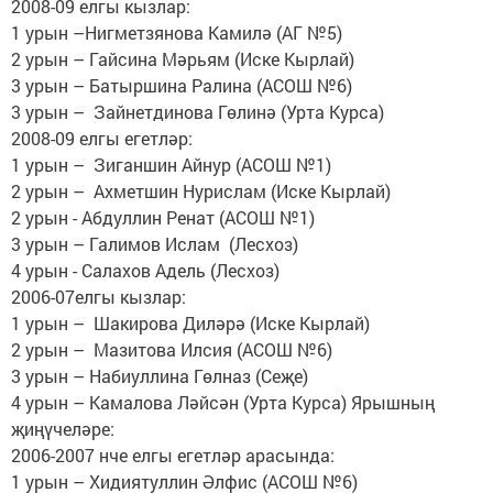
2008-09 елгы кызлар:
1 урын –Нигметзянова Камилә (АГ №5)
2 урын – Гайсина Мәрьям (Иске Кырлай)
3 урын – Батыршина Ралина (АСОШ №6)
3 урын – Зайнетдинова Гөлинә (Урта Курса)
2008-09 елгы егетләр:
1 урын – Зиганшин Айнур (АСОШ №1)
2 урын – Ахметшин Нурислам (Иске Кырлай)
2 урын - Абдуллин Ренат (АСОШ №1)
3 урын – Галимов Ислам (Лесхоз)
4 урын - Салахов Адель (Лесхоз)
2006-07елгы кызлар:
1 урын – Шакирова Диләрә (Иске Кырлай)
2 урын – Мазитова Илсия (АСОШ №6)
3 урын – Набиуллина Гөлназ (Сеҗе)
4 урын – Камалова Ләйсән (Урта Курса) Ярышның
җиңүчеләре:
2006-2007 нче елгы егетләр арасында:
1 урын – Хидиятуллин Әлфис (АСОШ №6)