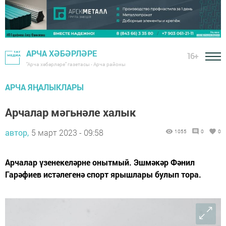
АРЧА ХӘБӘРЛӘРЕ
16+
"Арча хәбәрләре" газетасы - Арча районы
АРЧА ЯҢАЛЫКЛАРЫ
Арчалар мәгьнәле халык
автор,
5 март 2023 - 09:58
1055
0
0
Арчалар үзенекеләрне онытмый. Эшмәкәр Фәнил
Гарәфиев истәлегенә спорт ярышлары булып тора.