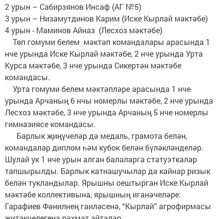
2 урын – Сабирзянов Инсаф (АГ №5)
3 урын – Низамутдинов Карим (Иске Кырлай мәктәбе)
4 урын - Маминов Айназ (Лесхоз мәктәбе)
Төп гомуми белем мәктәп командалары арасында 1
нче урында Иске Кырлай мәктәбе, 2 нче урында Урта
Курса мәктәбе, 3 нче урында Сикертән мәктәбе
командасы.
Урта гомуми белем мәктәпләре арасында 1 нче
урында Арчаның 6 нчы номерлы мәктәбе, 2 нче урында
Лесхоз мәктәбе, 3 нче урында Арчаның 5 нче номерлы
гимназиясе командасы.
Барлык җиңүчеләр дә медаль, грамота белән,
командалар диплом һәм кубок белән бүләкләнделәр.
Шулай ук 1 нче урын алган балаларга статуэткалар
тапшырылды. Барлык катнашучылар да кайнар ризык
белән тукландылар. Ярышны оештырган Иске Кырлай
мәктәбе коллективына, ярышның иганәчеләре:
Гарафиев Фәнилнең гаиләсенә, “Кырлай” агрофирмасы
җитәкчелегенә рәхмәт әйтәләр.