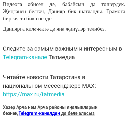
Видеога әбисен дә, бабайсын да төшердек.
Җиңгәнен белгәч, Данияр бик шатланды. Грамота
биргәч тә бик сөенде.
Даниярга киләчәктә дә яңа җиңүләр телибез.
Следите за самым важным и интересным в
Telegram-канале
Татмедиа
Читайте новости Татарстана в
национальном мессенджере MАХ:
https://max.ru/tatmedia
Хәзер Арча һәм Арча районы яңалыкларын
безнең
Telegram-каналдан
да белә аласыз