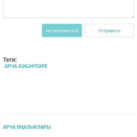
Отправить
Авторизоваться
Теги:
АРЧА ХӘБӘРЛӘРЕ
АРЧА ЯҢАЛЫКЛАРЫ