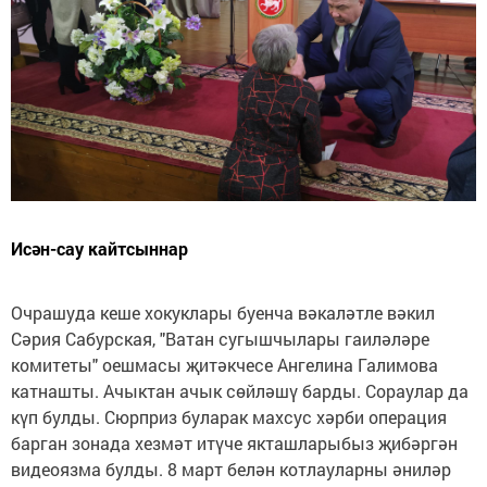
Исән-сау кайтсыннар
Очрашуда кеше хокуклары буенча вәкаләтле вәкил
Сәрия Сабурская, "Ватан сугышчылары гаиләләре
комитеты" оешмасы җитәкчесе Ангелина Галимова
катнашты. Ачыктан ачык сөйләшү барды. Сораулар да
күп булды. Сюрприз буларак махсус хәрби операция
барган зонада хезмәт итүче якташларыбыз җибәргән
видеоязма булды. 8 март белән котлауларны әниләр