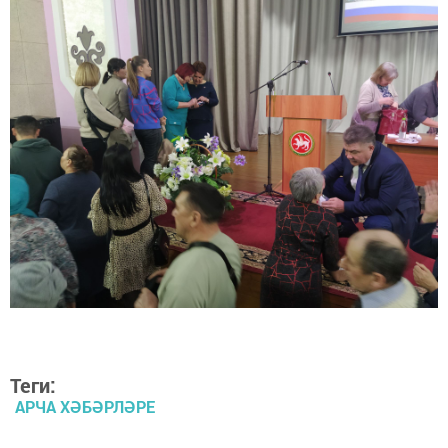
Теги:
АРЧА ХӘБӘРЛӘРЕ