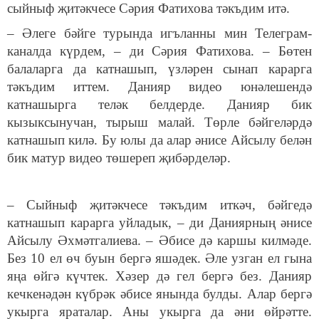
сыйныф җитәкчесе Сәрия Фатихова тәкъдим итә.
– Әлеге бәйге турында игъланны мин Телеграм-
каналда күрдем, – ди Сәрия Фатихова. – Бөтен
балаларга да катнашып, үзләрен сынап карарга
тәкъдим иттем. Данияр видео юнәлешендә
катнашырга теләк белдерде. Данияр бик
кызыксынучан, тырыш малай. Төрле бәйгеләрдә
катнашып килә. Бу юлы да алар әнисе Айсылу белән
бик матур видео төшереп җибәрделәр.
– Сыйныф җитәкчесе тәкъдим иткәч, бәйгедә
катнашып карарга уйладык, – ди Даниярның әнисе
Айсылу Әхмәтгалиева. – Әбисе дә каршы килмәде.
Без 10 ел өч буын бергә яшәдек. Әле узган ел гына
яңа өйгә күчтек. Хәзер дә гел бергә без. Данияр
кечкенәдән күбрәк әбисе янында булды. Алар бергә
укырга яраталар. Аны укырга да әни өйрәтте.