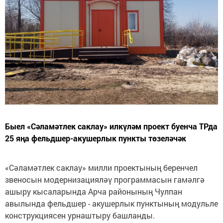
Быел «Сәламәтлек саклау» илкүләм проект буенча ТРда
25 яңа фельдшер-акушерлык пункты төзеләчәк
«Сәламәтлек саклау» милли проектының беренчел
звеносын модернизацияләү программасын гамәлгә
ашыру кысаларында Арча районының Чулпан
авылында фельдшер - акушерлык пунктының модульле
конструкциясен урнаштыру башланды.