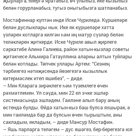
җырларга, биергә яратабыз, өч улыбыз, ике кызыбыз
белән горурланабыз, тугыз оныгыбызга шатланабыз.
Мостафиннар күптән инде Иске Чүриледә. Күршеләре
белән дуслыклары нык. Ике як күршеләре хәтта
үзләрен котларга килгән һәм иң матур сүзләр белән
теләкләрен җиткерде. Иске Чүриле авыл җирлеге
сәркатибе Алинә Галиева, район хатын-кызлар советы
җитәкчесе Альмира Гатауллина аларны алтын туйлары
белән котлады. Төпчек уллары Артем: “Сезнең
тәрбиягез нәтиҗәсендә йөзегезгә кызыллык
китермәслек итеп яшибез”, – диде.
– Мин Кларага зирәклеге һәм түземлеге өчен
рәхмәтлемен. Ул сәүдә, мин 22 ел эчке эшләр
системасында эшләдем. Гаиләне алып бару аның
өстендә булды. Өйдә хатын-кыз баш булса яхшырак, ә
мин гаиләмдә бар да булсын өчен тырыштым, аны
сакладым, якладым, – диде Мансур Мостафин.
– Яшь парларга теләгем – дус яшәгез, бер-берегезгә юл