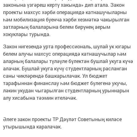
законына үзгәреш кертү хакында» дип атала. Закон
проекты махсус хәрби операциядә катнашучыларны
һәм мобилизация буенча хәрби хезмәткә чакырылган
затларның балаларына белем бирүнең аерым
хокуклары турында.
Закон нигезендә урта профессиональ, шулай ук югары
белем алучы махсус операциядә катнашучылар һәм
аларның балалары түләүле бүлектән бушлай укуга күчә
алачак. Бушлай укуга күчү студентларның расланган
саны чикләрендә башкарылачак. Ул бюджет
тарафыннан финанслау һәм бюджет бүлегенә укучы,
ләкин укудан чыгарылган студентларның урыннарын
алу хисабына тәэмин ителәчәк.
Әлеге закон проекты ТР Дәүләт Советының киләсе
утырышында каралачак.