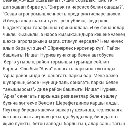
дип җавап бирде ул. "Бигрәк тә нәрсәсе белән ошады?".
"Сездә агропромышленность предприятиеләре шәхси.
Ә бездә алар шәхси түгел, республика, федераль
бюджетлары тарафыннан финанслана. Ә бу финанслар
чикле. Кызыклы, ә нәрсә кызыксындыра кешене үзенең
шәхси агропаркын ачарга, стимул нәрсәдә? Һәм ничек
алып бара ул эшен? Өйрәнерлек нәрсәләр күп". Район
башлыгы Илшат Нуриев кунаклар белән автобуска
бергә утырып, район тормышы турында сөйләп
барды. Юлыбыз "Арча" сәнәгать паркына тукталды.
"Арча районында өч сәнәгать паркы бар. Менә хәзер
шуларның берсе - муниципаль сәнәгать паркы белән
танышырсыз",- диде район башлыгы Илшат Нуриев.
"Арча" сәнәгать паркында резидентлар белән эшләү
буенча җитәкче Зөлфәт Шәрәфетдинов каршы алды.
Якутлар биредә яшелчә эшкәртү цехында, терлекләргә
катнаш азык әзерләү цехында булдылар, биредә сөт
җыю пункты, бетон заводы барлыгын, алар саны тагын