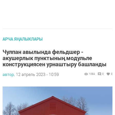
АРЧА ЯҢАЛЫКЛАРЫ
Чулпан авылында фельдшер -
акушерлык пунктының модульле
конструкциясен урнаштыру башланды
автор,
12 апрель 2023 - 10:59
1094
0
0