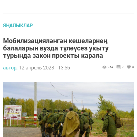
ЯҢАЛЫКЛАР
Мобилизацияләнгән кешеләрнең
балаларын вузда түләүсез укыту
турында закон проекты карала
автор,
12 апрель 2023 - 13:56
954
0
0