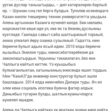
уртак дуслар таныштырды, – дип хатирәләрен барлый
ир. – Шуннан соң гел бергә булдык. Туполев исемендәге
Казан милли тикшеренү техник университетта укыдым.
Алена артымнан Казанга күченеп килде. Бик мөлаем,
мәрхәмәтле кеше иде ул, ике як та безнең дуслыкны
куәтләде. Гаиләдә савыт-саба шалтырамый тормый,
әмма үпкәләп йөрү озакка сузылмый. Гадәттә, мин
беренче булып адым ясый идем. 2010 елда беренче
кызыбыз Эмилия туды, мөнәсәбәтләребезне дә
законлаштырдык. Укуымны тәмамлагач, без янә
Чаллыга кайтып киттек. Үз куышыбыз
булмаганлыктан, хатынымның әнисендә яшәп тордык.
Мин “КамАЗ”да инженер конструктор булып эшли
башладым. 2014 елда икенчебез Диләрә туды. Өч ел
элек кенә социаль ипотека буенча фатир алдык.
Дөньябыз түгәрәк булды, шатлык-куанычларга
күмелеп яшәдек.
Алена да Чаллыга кайткач ук яраткан эшенә кире кайта,