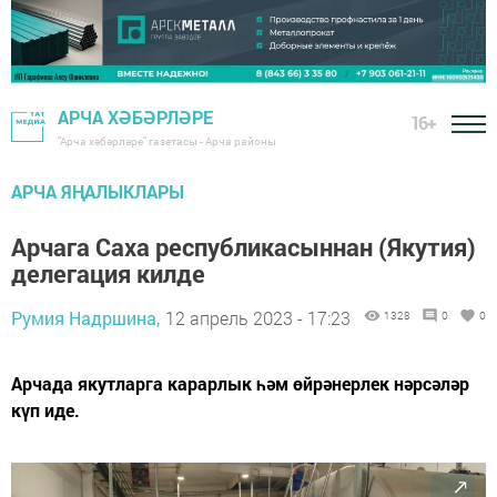
АРЧА ХӘБӘРЛӘРЕ
16+
"Арча хәбәрләре" газетасы - Арча районы
АРЧА ЯҢАЛЫКЛАРЫ
Арчага Саха республикасыннан (Якутия)
делегация килде
Румия Надршина,
12 апрель 2023 - 17:23
1328
0
0
Арчада якутларга карарлык һәм өйрәнерлек нәрсәләр
күп иде.