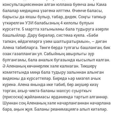
консультациясеннән алган юллама буенча аны Кама
балалар медицина үзәгенә илттем. Өченче баласы,
барысы да яхшы булыр, табар, дидек. Соңгы тапкыр
үткәрелгән УЗИ балабызның 4 килолы булуын
күрсәтте. 5 мартта хатынымны бала тудыруга әзерли
башлыйлар. Дару бирәләр, система куела. «Бәби
тапкач, өйдәгеләргә үзем шалтыратырмын», – дигән
Алена табибларга. Төнге бердә тулгагы башланган, бик
озак газапланган ул. Сабыйның авырлыгы зур
булгангамы, бала аналык бугазында кысылып калган.
Ә Аленаның көчәнерлек хәле калмаган. Тикшерү
комитетында миңа бала тудыру залыннан алынган
видеоны да күрсәттеләр. Биредә һәр мизгел ачык
күренә. Алена янында ике табиб, бер акушер кизү
торган, ахыр чиктә баланы махсус суырткыч
(присоска) җайланмасы ярдәмендә тартып алганнар.
Шуннан соң Аленаның хәле начарланганнан начарлана
бара, аңын җуя. Баланы реанимациягә алып китәләр.