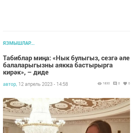
ЯЗМЫШЛАР...
Табиблар миңа: «Нык булыгыз, сезгә әле
балаларыгызны аякка бастырырга
кирәк», – диде
автор,
12 апрель 2023 - 14:58
1830
0
0