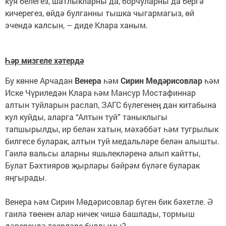
куя белегез, шатлыкларны да, борчуларны да бергә
кичерегез, өйдә булганны тышка чыгармагыз, өй
эчендә калсын, – диде Клара ханым.
Һәр мизгеле хәтердә
Бу көнне Арчадан
Венера
һәм
Сирин Мөдәрисовлар
һәм
Иске Чүриледән Клара һәм Мансур Мостафиннар
алтын туйларын раслап, ЗАГС бүлегенең дан китабына
кул куйды, аларга “Алтын туй” таныклыгы
тапшырылды, ир белән хатын, мәхәббәт һәм тугрылык
билгесе буларак, алтын туй медальләре белән алышты.
Гаилә вальсы аларны яшьлекләренә алып кайтты,
Булат Бәхтияров җырлары бәйрәм бүләге буларак
яңгырады.
Венера һәм Сирин Мөдәрисовлар бүген бик бәхетле. Ә
гаилә төенен алар ничек чишә башлады, тормыш
дәверендә төерләре булдымы?