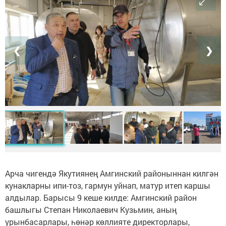
❮
❯
Арча чигендә Якутиянең Амгинский районыннан килгән
кунакларны ипи-тоз, гармун уйнап, матур итеп каршы
алдылар. Барысы 9 кеше килде: Амгинский район
башлыгы Степан Николаевич Кузьмин, аның
урынбасарлары, һөнәр көллияте директорлары,