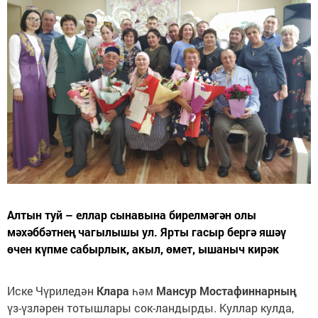
Алтын туй – еллар сынавына бирелмәгән олы
мәхәббәтнең чагылышы ул. Ярты гасыр бергә яшәү
өчен күпме сабырлык, акыл, өмет, ышаныч кирәк
Иске Чүриледән
Клара
һәм
Мансур Мостафиннарның
үз-үзләрен тотышлары сок-ландырды. Куллар кулда,