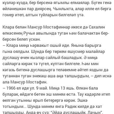
күзләр күздә, бер берсенә ягымлы елмаялар. Бүген генә
өйләнешкән пар диярсең. Чынлыкта, алар илле ел бергә
гомер итеп, алтын туйларын билгеләп үтә.
Клара белән Мансур Мостафиннар икесе дә Сахалин
өлкәсенең Ручьи авылында туган һәм балачактан бер-
берсен белеп үскән.
– Клара миңа һәрвакыт ошый иде. Янына барырга
гына оялдым. Шунда бер төркем яшүсмер малайлар
дуслашу өчен кызлар сайлый башладык. Ә миңа
сайларга кирәк тә түгел, күптән билгеле. Һәм мин
кәгазь битенә дуслашырга теләвемне әйтеп яздым да
туганнан туган энекәш аша аңа тапшырдым, – дип искә
ала Мансур Мостафин.
– 1966 ел иде ул. 9 май. Миңа 13 яшь. Өлкән бала
буларак, өйдәге бөтен эш минем өстә. Тау кадәрле итеп
өелгән утынны ярып бетерергә кирәк. Эшкә
тотындым... Шунда минем янга Радик килде дә хат
тапшырды. Анда өч сүз: “Әйдә дуслашыйк. Лачын”.