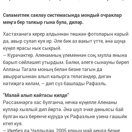
Сәламәтлек саклау системасында мондый очраклар
меңгә бер тапкыр гына була, диләр.
Хастаханәгә керер алдыннан төшкән фотоларын карый
да, авыр сулап куя ир. Әле бик аз вакыт үтте, әнә шуңа
күңел ярасы нык сыкрый.
– Күрәчәктер. Аленамның үлеменнән соң, мулла янына
барып сөйләшеп утырдым. Бәлки, әлеге сынауны биреп
Аллаһы Тәгалә моның белән безне тагын да
авыррагыннан алып калырга теләгәндер, дигән
нәтиҗәгә киләм, – дип сүз башлады Рафаэль.
“Малай алып кайтасы килде”
Рәссамнәргә хас булганча, нечкә күңелле Аленаны
күпләр хыялый дип йөртә. Әнә шул эчке дөньясы бай
булган кыз беренче күрүдә үк Рафаэльне үзенә гашыйк
итеп куя.
– Икебез дә Чаллыдан, 2005 елның май аенда безне