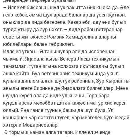
– Илле ел бик озын, шул ук вакытта бик кыска да. Әле
генә кебек, әмма шул арада балалар да үсеп җиткән,
оныклар да янда бөтерелә. Хәзер әби, дәү әни булып
түрдә утыру да зур бәхет, – диде район ветераннар
советы җитәкчесе Рәмзия Хәмидуллина аларны
юбилейлары белән тәбрикләп.
Илле ел үткән... Ә танышулар әле дә исләреннән
чыкмый. Яңасала кызы Венера Лаеш техникумын
тәмамлап, туган ягына колхозга икътисадчы булып
эшкә кайта. Буа ветеринария техникумында укып,
кулына диплом алган шул ук районның Зур Кырлангы
авылы егете Сиринне дә Яңасалага билгелиләр. Менә
шунда күреп ала да инде ул кызны. Тора-бара
күңелләренә мәхәббәт дигән гаҗәеп матур хис кереп
оялый. Яңа гаилә тууның башы да шул була. Ул
көннәрнең һәр сәгатен түгел, һәр мизгелен бүгенгедәй
хәтерли Мөдәрисовлар.
Ә тормыш һаман алга тәгәри. Илле ел эчендә