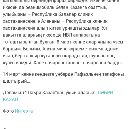
кагылышлы бернинди фараз бирмәде. Икенче көнне
икесен дә реанимобиль белән Казанга озаттык,
улыбызны – Республика балалар клиник
хастаханәсенә, ә Аленаны – Республика клиник
хастаханәсенә алып китеп урнаштырдылар. Ул
вакытта аларның икесе дә ИВЛ аппаратына
тоташтырылган булган. 8 март көнне алар янына үзем
бардым. Белмим, Алена мине күрдеме, сиземләдеме
икән, бер тапкыр күтәрелеп карады да, шуннан соң
күзен йомды. Хәле начарланганнан начарлана барды.
14 март көнне көндезге унбердә Рафаэльнең телефоны
шалтырый...
Дәвамын "Шәһри Казан"нан укый аласыз:
ШӘҺРИ
КАЗАН
Фото
Интертат