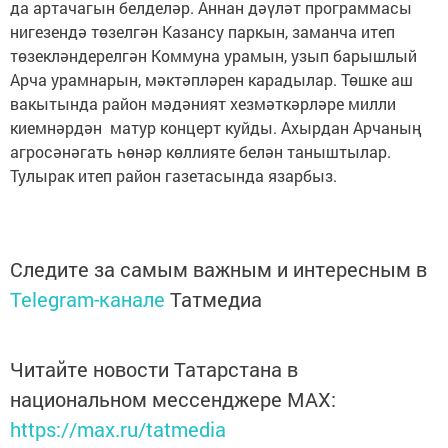
да артачагын белделәр. Аннан дәүләт программасы
нигезендә төзелгән Казансу паркын, заманча итеп
төзекләндерелгән Коммуна урамын, узып барышлый
Арча урамнарын, мәктәпләрен карадылар. Төшке аш
вакытында район мәдәният хезмәткәрләре милли
киемнәрдән матур концерт куйды. Ахырдан Арчаның
агросәнәгать һөнәр көллияте белән таныштылар.
Тулырак итеп район газетасында язарбыз.
Следите за самым важным и интересным в
Telegram-канале
Татмедиа
Читайте новости Татарстана в
национальном мессенджере MАХ:
https://max.ru/tatmedia