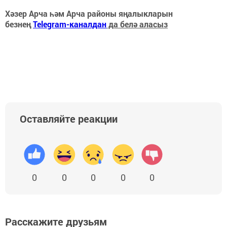
Хәзер Арча һәм Арча районы яңалыкларын
безнең
Telegram-каналдан
да белә аласыз
Оставляйте реакции
0
0
0
0
0
Расскажите друзьям