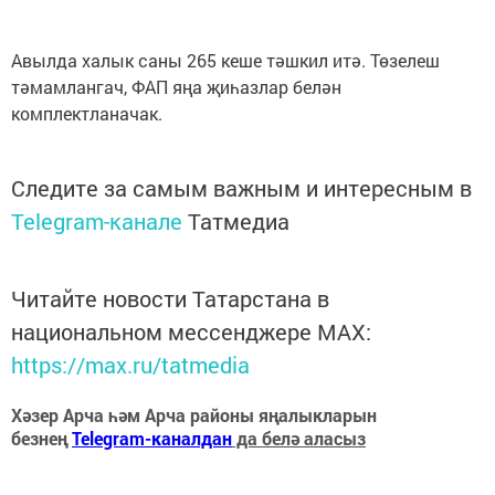
Авылда халык саны 265 кеше тәшкил итә. Төзелеш
тәмамлангач, ФАП яңа җиһазлар белән
комплектланачак.
Следите за самым важным и интересным в
Telegram-канале
Татмедиа
Читайте новости Татарстана в
национальном мессенджере MАХ:
https://max.ru/tatmedia
Хәзер Арча һәм Арча районы яңалыкларын
безнең
Telegram-каналдан
да белә аласыз