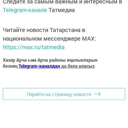
Следите за самым важным и интересным в
Telegram-канале
Татмедиа
Читайте новости Татарстана в
национальном мессенджере MАХ:
https://max.ru/tatmedia
Хәзер Арча һәм Арча районы яңалыкларын
безнең
Telegram-каналдан
да белә аласыз
Перейти на страницу новости