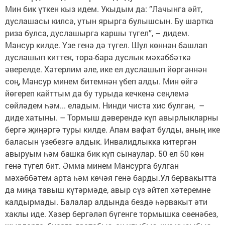
Мин бик үткен кыз идем. Укыдым да: ”Лачынга әйт,
дуслашасы килсә, утын ярырга булышсын. Бу шартка
риза булса, дуслашырга каршы түгел”, – дидем.
Мансур килде. Үзе генә дә түгел. Шул көннән башлап
дуслашып киттек, тора-бара дуслык мәхәббәткә
әверелде. Хәтерлим әле, ике ел дуслашып йөргәннән
соң, Мансур минем битемнән үбеп алды. Мин өйгә
йөгереп кайттым да бу турыда кечкенә сеңлемә
сөйләдем һәм... еладым. Нинди чиста хис булган, –
диде хатыны. – Тормыш дәверендә күп авырлыкларны
бергә җиңәргә туры килде. Апам вафат булды, аның ике
баласын үзебезгә алдык. Инвалидлыкка китергән
авыруым һәм башка бик күп сынаулар. 50 ел 50 көн
генә түгел бит. Әмма минем Мансурга булган
мәхәббәтем арта һәм көчәя генә барды.Ул бервакытта
да миңа тавыш күтәрмәде, авыр сүз әйтеп хәтеремне
калдырмады. Балалар алдында бездә һәрвакыт әти
хаклы иде. Хәзер бергәләп бүгенге тормышка сөенәбез,