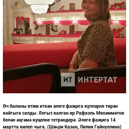
Өч баланы ятим иткән әлеге фаҗига күпләрне тирән
кайгыга салды. Ялгыз калган ир Рафаэль Мөхәммәтов
белән әңгәмә күңелне тетрәндерә. Әлеге фаҗига 14
мартта килеп чыга. (Шәһри Казан, Лилия Гайнуллина)