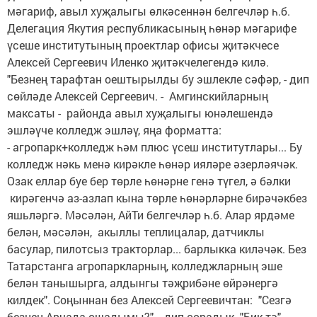
мәгариф, авыл хуҗалыгы өлкәсеннән белгечләр һ.б.
Делегация Якутия республикасының һөнәр мәгарифе
үсеше институтының проектлар офисы җитәкчесе
Алексей Сергеевич Иленко җитәкчелегендә килә.
"Безнең тарафтан оештырылды бу эшлекле сәфәр, - дип
сөйләде Алексей Сергеевич. - Амгинскийларның
максаты - районда авыл хуҗалыгы юнәлешендә
эшләүче колледж эшләү, яңа форматта:
- агропарк+колледж һәм плюс үсеш институтлары... Бу
колледж нәкь менә кирәкле һөнәр ияләре әзерләячәк.
Озак еллар буе бер төрле һөнәрне генә түгел, ә бәлки
кирәгенчә аз-азлап кына төрле һөнәрләрне бирәчәкбез
яшьләргә. Мәсәлән, АйТи белгечләр һ.б. Алар ярдәме
белән, мәсәлән, акыллы теплицалар, датчиклы
басулар, пилотсыз тракторлар... барлыкка киләчәк. Без
Татарстанга агропаркларның, колледжларның эше
белән танышырга, алдынгы тәҗрибәне өйрәнергә
килдек". Соңыннан без Алексей Сергеевичтан: "Сезгә
безнең Арчада ошадымы?", - дип сорадык. "Бик тә", -