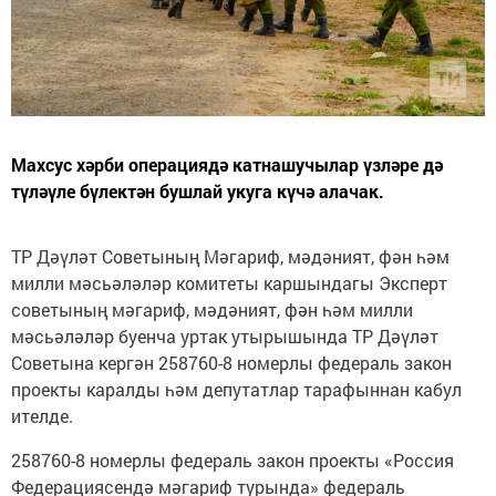
Махсус хәрби операциядә катнашучылар үзләре дә
түләүле бүлектән бушлай укуга күчә алачак.
ТР Дәүләт Советының Мәгариф, мәдәният, фән һәм
милли мәсьәләләр комитеты каршындагы Эксперт
советының мәгариф, мәдәният, фән һәм милли
мәсьәләләр буенча уртак утырышында ТР Дәүләт
Советына кергән 258760-8 номерлы федераль закон
проекты каралды һәм депутатлар тарафыннан кабул
ителде.
258760-8 номерлы федераль закон проекты «Россия
Федерациясендә мәгариф турында» федераль