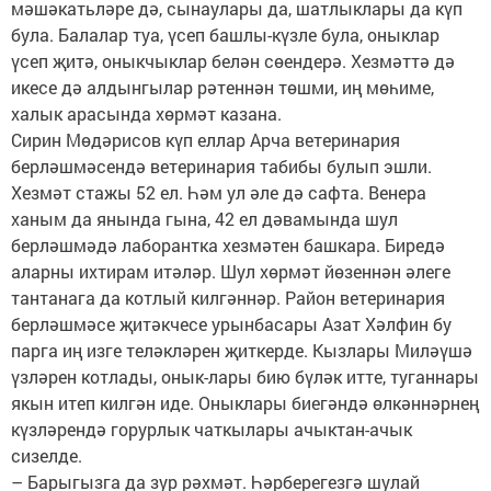
мәшәкатьләре дә, сынаулары да, шатлыклары да күп
була. Балалар туа, үсеп башлы-күзле була, оныклар
үсеп җитә, оныкчыклар белән сөендерә. Хезмәттә дә
икесе дә алдынгылар рәтеннән төшми, иң мөһиме,
халык арасында хөрмәт казана.
Сирин Мөдәрисов күп еллар Арча ветеринария
берләшмәсендә ветеринария табибы булып эшли.
Хезмәт стажы 52 ел. Һәм ул әле дә сафта. Венера
ханым да янында гына, 42 ел дәвамында шул
берләшмәдә лаборантка хезмәтен башкара. Биредә
аларны ихтирам итәләр. Шул хөрмәт йөзеннән әлеге
тантанага да котлый килгәннәр. Район ветеринария
берләшмәсе җитәкчесе урынбасары Азат Хәлфин бу
парга иң изге теләкләрен җиткерде. Кызлары Миләүшә
үзләрен котлады, онык-лары бию бүләк итте, туганнары
якын итеп килгән иде. Оныклары биегәндә өлкәннәрнең
күзләрендә горурлык чаткылары ачыктан-ачык
сизелде.
– Барыгызга да зур рәхмәт. Һәрберегезгә шулай