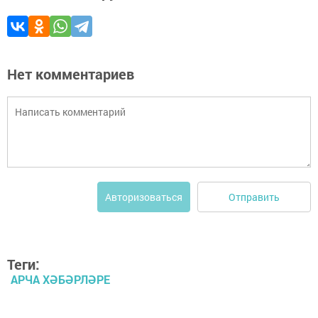
Нет комментариев
Отправить
Авторизоваться
Теги:
АРЧА ХӘБӘРЛӘРЕ