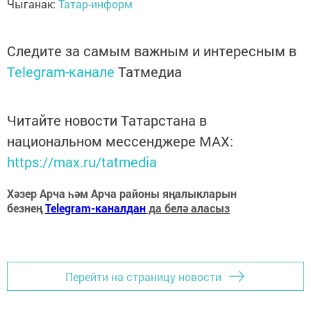
Чыганак:
Татар-информ
Следите за самым важным и интересным в
Telegram-канале
Татмедиа
Читайте новости Татарстана в
национальном мессенджере MАХ:
https://max.ru/tatmedia
Хәзер Арча һәм Арча районы яңалыкларын
безнең
Telegram-каналдан
да белә аласыз
Перейти на страницу новости