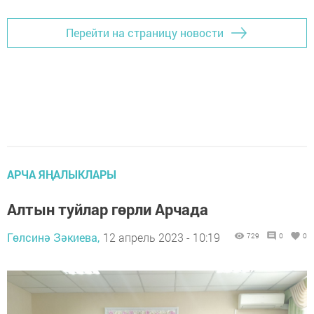
Перейти на страницу новости
АРЧА ЯҢАЛЫКЛАРЫ
Алтын туйлар гөрли Арчада
Гөлсинә Зәкиева,
12 апрель 2023 - 10:19
729
0
0