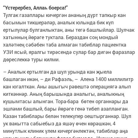
“Үстерербез, Аллаһ боерса!”
Тулгак газаплары кичергән ананың дүрт тапкыр кан
басымын тикшерәләр, аналык юлында бик күп
ертылулар булганлыктан, аны тегә башлыйлар. Шулчак
хатынның йөрәге туктала. Бераздан соң мондый
халәтнең сәбәбен таба алмаган табиблар пациентка
УЗИ ясый, яралгы тирәсендә сулар бар дигән фаразлар
дөреслеккә туры килми.
– Аналык ертылган да шул урында кан җыела
башлаган икән, – ди Рафаэль, – Алена 1400 миллилитр
кан югалткан. Аны ашыгыч рәвештә операциягә алып
киткәннәр. Аның барышында аналыгы, аналыкның
кушымтасы алынган. Тора-бара бөтен органнары да
эшләми башлый, бары йөрәге генә тибеп азапланган.
Казан табиблары белән телекүпер оештырганнар. Шул
ук вакытта сабыебыз да яшәү өчен көрәшкән, 4
минутлык клиник үлем кичергәнлектән, табиблар аңа