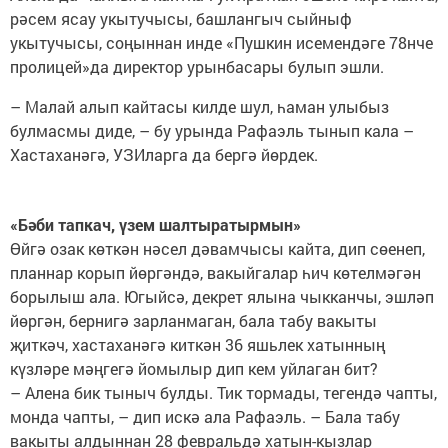
рәсем ясау укытучысы, башлангыч сыйныф
укытучысы, соңыннан инде «Пушкин исемендәге 78нче
пролицей»да директор урынбасары булып эшли.
– Малай алып кайтасы килде шул, һаман улыбыз
булмасмы диде, – бу урында Рафаэль тынып кала –
Хастаханәгә, УЗИларга да бергә йөрдек.
«Бәби тапкач, үзем шалтыратырмын»
Өйгә озак көткән нәсел дәвамчысы кайта, дип сөенеп,
планнар корып йөргәндә, вакыйгалар һич көтелмәгән
борылыш ала. Югыйсә, декрет ялына чыкканчы, эшләп
йөргән, бернигә зарланмаган, бала табу вакыты
җиткәч, хастаханәгә киткән 36 яшьлек хатынның
күзләре мәңгегә йомылыр дип кем уйлаган бит?
– Алена бик тыныч булды. Тик тормады, тегендә чапты,
монда чапты, – дип искә ала Рафаэль. – Бала табу
вакыты алдыннан 28 февральдә хатын-кызлар