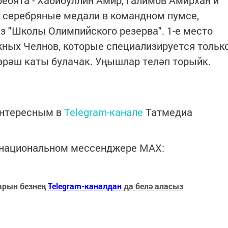
 серебряные медали в командном пумсе,
з "Школы Олимпийского резерва". 1-е место
ных Челнов, которые специализируется тольк
көрәш каты булачак. Уңышлар теләп торыйк.
интересным в
Telegram-канале
Татмедиа
в национальном мессенджере MАХ:
арын безнең
Telegram-каналдан
да белә аласыз