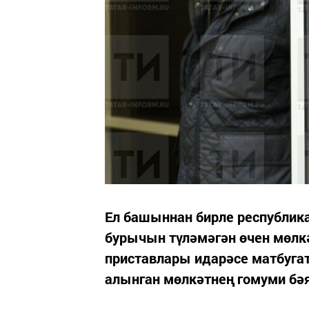
Ел башыннан бирле республик
бурычын түләмәгән өчен мөлкә
приставлары идарәсе матбугат
алынган мөлкәтнең гомуми бәя