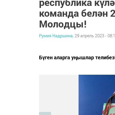
республика күл
команда белән 
Молодцы!
Румия Надршина,
29 апрель 2023 - 08:
Бүген аларга уңышлар телибез