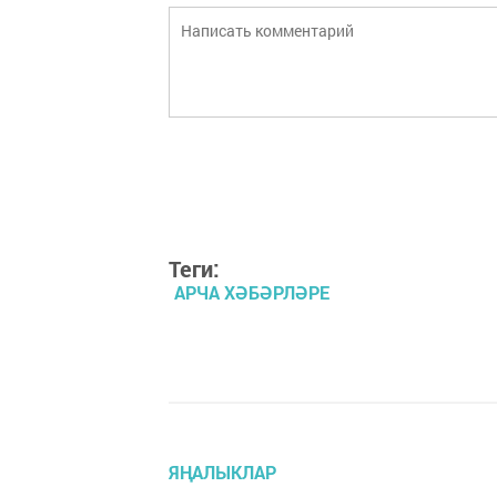
Теги:
АРЧА ХӘБӘРЛӘРЕ
ЯҢАЛЫКЛАР