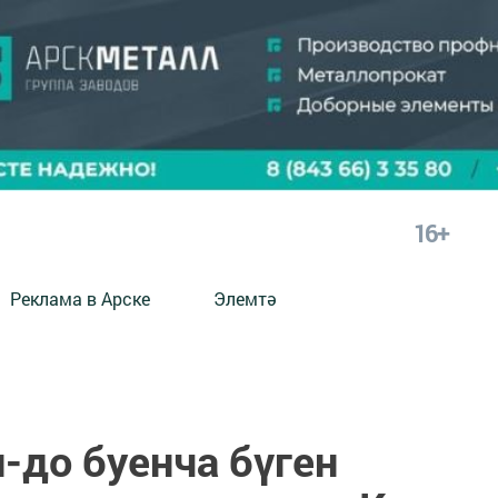
16+
Реклама в Арске
Элемтә
-до буенча бүген