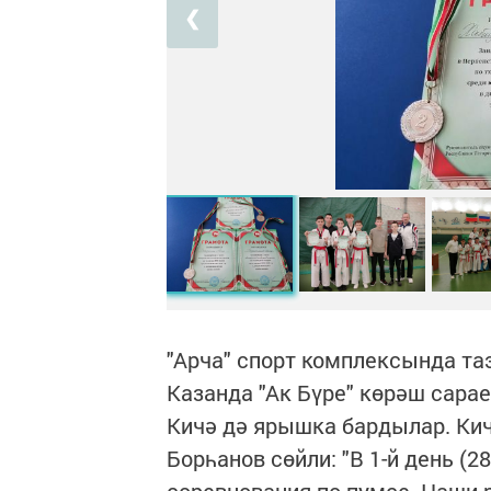
❮
"Арча" спорт комплексында та
Казанда "Ак Бүре" көрәш сара
Кичә дә ярышка бардылар. Кич
Борһанов сөйли: "В 1-й день (
соревнования по пумсе. Наши 