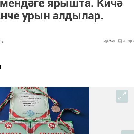
әмендәге ярышта. Кичә
2нче урын алдылар.
16
790
0
!