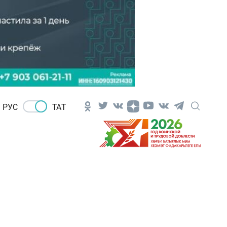
РУС
ТАТ