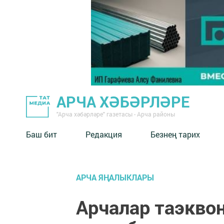
АРЧА ХӘБӘРЛӘРЕ
"Арча хәбәрләре" газетасы - Арча районы
Баш бит
Редакция
Безнең тарих
АРЧА ЯҢАЛЫКЛАРЫ
Арчалар таэквон