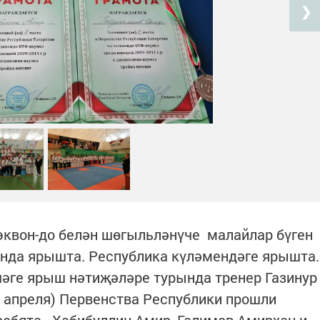
❯
эквон-до белән шөгыльләнүче малайлар бүген
енда ярышта. Республика күләмендәге ярышта.
әге ярыш нәтиҗәләре турында тренер Газинур
28 апреля) Первенства Республики прошли
ребята - Хабибуллин Амир, Галимов Амирхан и