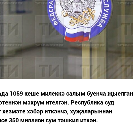
ада 1059 кеше милеккә салым буенча җыелган
теннән мәхрүм ителгән. Республика суд
 хезмәте хәбәр иткәнчә, хуҗаларыннан
се 350 миллион сум тәшкил иткән.