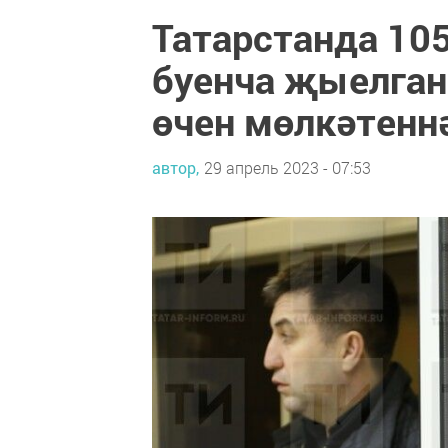
Татарстанда 10
буенча җыелган
өчен мөлкәтенн
автор,
29 апрель 2023 - 07:53