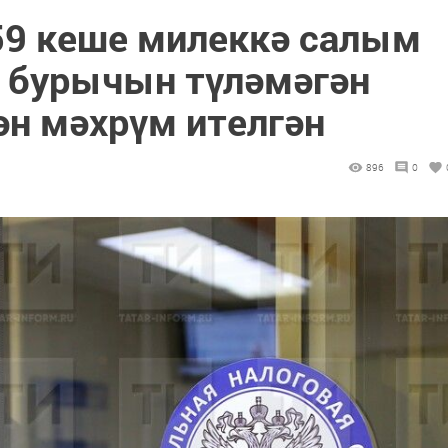
59 кеше милеккә салым
 бурычын түләмәгән
ән мәхрүм ителгән
896
0