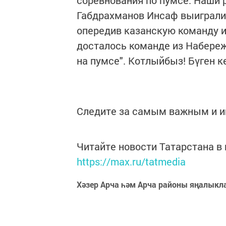
Габдрахманов Инсаф выиграли
опередив казанскую команду и
досталось команде из Набереж
на пумсе". Котлыйбыз! Бүген 
Следите за самым важным и 
Читайте новости Татарстана 
https://max.ru/tatmedia
Хәзер Арча һәм Арча районы яңалыкл