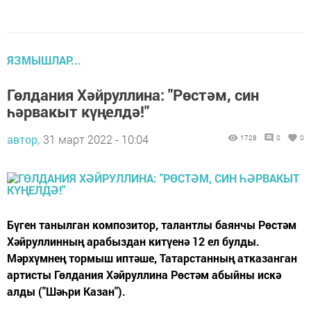
ЯЗМЫШЛАР...
Гөлдания Хәйруллина: "Рөстәм, син
һәрвакыт күңелдә!"
автор,
31 март 2022 - 10:04
1728
0
0
Бүген танылган композитор, талантлы баянчы Рөстәм
Хәйруллинның арабыздан китүенә 12 ел булды.
Мәрхүмнең тормыш иптәше, Татарстанның атказанган
артисты Гөлдания Хәйруллина Рөстәм абыйны искә
алды ("Шәһри Казан").