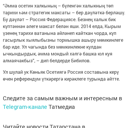
“Әмма осетин халкының – бүленгән халыкның төп
тарихи һәм стратегик максаты – бер дәүләткә берләшү.
Бу дәүләт – Россия Федерациясе. Безнең халык бик
күптәннән әлеге максат белән яши. 2014 елда, Кырым
үзенең тарихи ватанына әйләнеп кайткан чорда, күп
гасырлык хыялыбызны тормышка ашыру мөмкинлеге
бар иде. Ул чагында без мөмкинлекне кулдан
ычкындырдык, әмма мондый хәлгә башка юл куя
алмаячакбыз”, – дип белдерде Бибилов.
Ул шулай ук Көньяк Осетиягә Россия составына керү
өчен референдум үткәрергә кирәклеге турында әйтте.
Следите за самым важным и интересным в
Telegram-канале
Татмедиа
Читайте новости Татарстана в