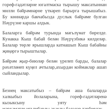
гореф-гадәтләрне югалтмаска тырышу максатыннан
милли бәйрәмнәрне үткәреп барырга тырышабыз.
Бу көннәрдә бакчабызда дуслык бәйрәме булган
Нәүрүзне каршы алдык.
Балаларга бәйрәм турында мәгьлүмат бирелде.
Кунакка Кыш бабай белән Нәүрүзбикә килделәр.
Балалар төрле ярышларда катнашып Кыш бабайны
җиңәргә тырыштылар.
Бәйрәм җыр-биюләр белән үрелеп барды, балалар
рәхәтләнеп күңел ачтылар,ахырдан коймаклар ашап
сыйландылар.
Безнең максатыбыз – бәйрәм аша балаларда
халкыбыз йолаларына, гореф-гадәтләренә
кызыксыну уяту һәм
мәрхәмәтле,игътибарлы,әхаклы балалар тәрбияләү.