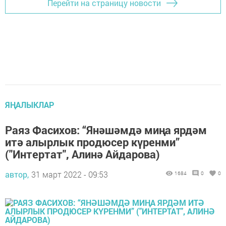
Перейти на страницу новости
ЯҢАЛЫКЛАР
Раяз Фасихов: “Янәшәмдә миңа ярдәм
итә алырлык продюсер күренми”
("Интертат", Алинә Айдарова)
автор,
31 март 2022 - 09:53
1684
0
0