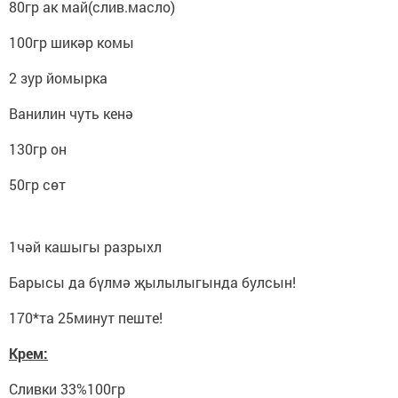
80гр ак май(слив.масло)
100гр шикәр комы
2 зур йомырка
Ванилин чуть кенә
130гр он
50гр сөт
1чәй кашыгы разрыхл
Барысы да бүлмә җылылыгында булсын!
170*та 25минут пеште!
Крем:
Сливки 33%100гр