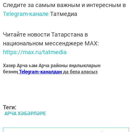
Следите за самым важным и интересным в
Telegram-канале
Татмедиа
Читайте новости Татарстана в
национальном мессенджере MАХ:
https://max.ru/tatmedia
Хәзер Арча һәм Арча районы яңалыкларын
безнең
Telegram-каналдан
да белә аласыз
Теги:
АРЧА ХӘБӘРЛӘРЕ