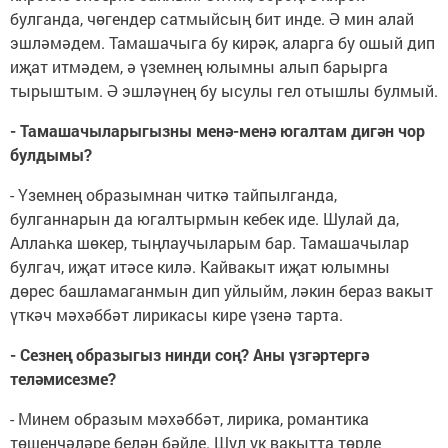
булганда, чөгендер сатмыйсың бит инде. Ә мин алай
эшләмәдем. Тамашачыга бу кирәк, аларга бу ошый дип
иҗат итмәдем, ә үземнең юлымны алып барырга
тырыштым. Ә эшләүнең бу ысулы гел отышлы булмый.
- Тамашачыларыгызны менә-менә югалтам дигән чор
булдымы?
- Үземнең образымнан читкә тайпылганда,
булганнарын да югалтырмын кебек иде. Шулай да,
Аллаһка шөкер, тыңлаучыларым бар. Тамашачылар
булгач, иҗат итәсе килә. Кайвакыт иҗат юлымны
дөрес башламаганмын дип уйлыйм, ләкин бераз вакыт
үткәч мәхәббәт лирикасы кире үзенә тарта.
- Сезнең образыгыз нинди соң? Аны үзгәртергә
теләмисезме?
- Минем образым мәхәббәт, лирика, романтика
төшенчәләре белән бәйле. Шул ук вакытта төрле