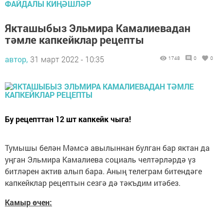
ФАЙДАЛЫ КИҢӘШЛӘР
Якташыбыз Эльмира Камалиевадан
тәмле капкейклар рецепты
автор,
31 март 2022 - 10:35
1748
0
0
Бу рецепттан 12 шт капкейк чыга!
Тумышы белән Мәмсә авылыннан булган бар яктан да
уңган Эльмира Камалиева социаль челтәрләрдә үз
битләрен актив алып бара. Аның телеграм битендәге
капкейклар рецептын сезгә дә тәкъдим итәбез.
Камыр өчен: