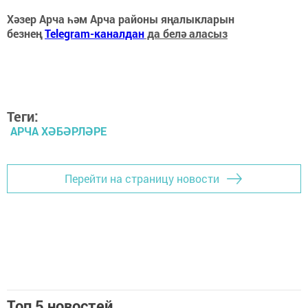
Хәзер Арча һәм Арча районы яңалыкларын
безнең
Telegram-каналдан
да белә аласыз
Теги:
АРЧА ХӘБӘРЛӘРЕ
Перейти на страницу новости
Топ 5 новостей