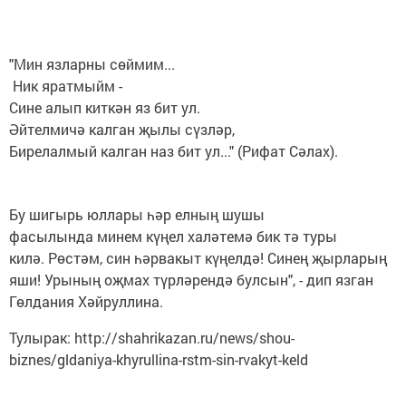
"Мин язларны сөймим...
Ник яратмыйм -
Сине алып киткән яз бит ул.
Әйтелмичә калган җылы сүзләр,
Бирелалмый калган наз бит ул..." (Рифат Сәлах).
Бу шигырь юллары һәр елның шушы
фасылында минем күңел халәтемә бик тә туры
килә. Рөстәм, син һәрвакыт күңелдә! Синең җырларың
яши! Урының оҗмах түрләрендә булсын", - дип язган
Гөлдания Хәйруллина.
Тулырак: http://shahrikazan.ru/news/shou-
biznes/gldaniya-khyrullina-rstm-sin-rvakyt-keld