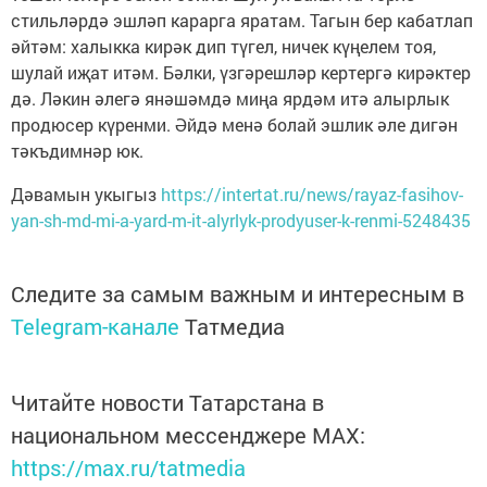
стильләрдә эшләп карарга яратам. Тагын бер кабатлап
әйтәм: халыкка кирәк дип түгел, ничек күңелем тоя,
шулай иҗат итәм. Бәлки, үзгәрешләр кертергә кирәктер
дә. Ләкин әлегә янәшәмдә миңа ярдәм итә алырлык
продюсер күренми. Әйдә менә болай эшлик әле дигән
тәкъдимнәр юк.
Дәвамын укыгыз
https://intertat.ru/news/rayaz-fasihov-
yan-sh-md-mi-a-yard-m-it-alyrlyk-prodyuser-k-renmi-5248435
Следите за самым важным и интересным в
Telegram-канале
Татмедиа
Читайте новости Татарстана в
национальном мессенджере MАХ:
https://max.ru/tatmedia