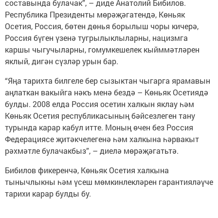
составында булачак”, – диде Анатолий Бибилов.
Республика Президенты мөрәҗәгатендә, Көньяк
Осетия, Россия, бөтен дөнья борылыш чоры кичерә,
Россия бүген үзенә тугрылыклыларны, нацизмга
каршы чыгучыларны, гомумкешелек кыйммәтләрен
яклый, дигән сүзләр урын бар.
“Яңа тарихта билгеле бер сызыктан чыгарга ярамавын
аңлаткан вакыйга нәкъ менә бездә – Көньяк Осетиядә
булды. 2008 елда Россия осетин халкын яклау һәм
Көньяк Осетия республикасының бәйсезлеген тану
турында карар кабул итте. Моның өчен без Россия
Федерациясе җитәкчелегенә һәм халкына һәрвакыт
рәхмәтле булачакбыз”, – диелә мөрәҗәгатьтә.
Бибилов фикеренчә, Көньяк Осетия халкына
тынычлыкны һәм үсеш мөмкинлекләрен гарантияләүче
тарихи карар булды бу.