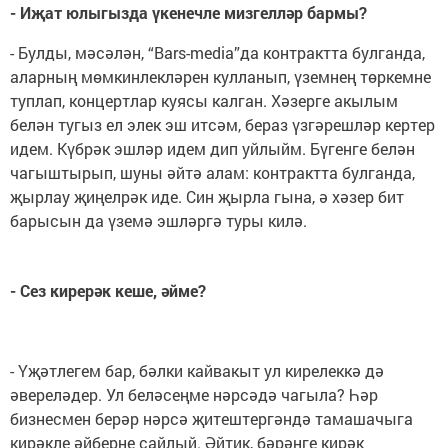
- Иҗат юлыгызда үкенечле мизгелләр бармы?
- Булды, мәсәлән, “Bars-media”да контрактта булганда,
аларның мөмкинлекләрен кулланып, үземнең төркемне
туплап, концертлар куясы калган. Хәзерге акылым
белән тугыз ел элек эш итсәм, бераз үзгәрешләр кертер
идем. Күбрәк эшләр идем дип уйлыйм. Бүгенге белән
чагыштырып, шуны әйтә алам: контрактта булганда,
җырлау җиңелрәк иде. Син җырла гына, ә хәзер бит
барысын да үземә эшләргә туры килә.
- Сез кирерәк кеше, әйме?
- Үҗәтлегем бар, бәлки кайвакыт ул кирелеккә дә
әвереләдер. Ул беләсеңме нәрсәдә чагыла? Һәр
бизнесмен берәр нәрсә җитештергәндә тамашачыга
кирәкле әйберне сайлый. Әйтик, бәрәңге кирәк