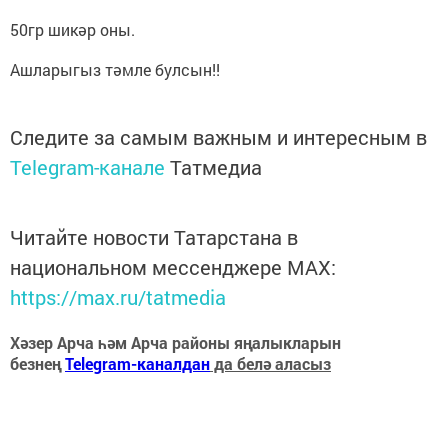
50гр шикәр оны.
Ашларыгыз тәмле булсын!!
Следите за самым важным и интересным в
Telegram-канале
Татмедиа
Читайте новости Татарстана в
национальном мессенджере MАХ:
https://max.ru/tatmedia
Хәзер Арча һәм Арча районы яңалыкларын
безнең
Telegram-каналдан
да белә аласыз