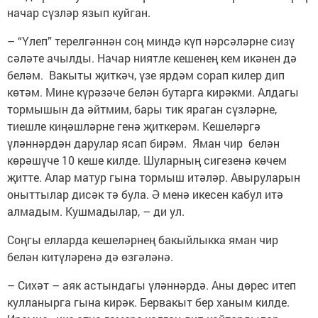
начар сүзләр язып куйган.
– “Үлеп” терелгәннән соң миндә күп нәрсәләрне сизү
сәләте ачылды. Начар ниятле кешенең кем икәнен дә
беләм. Вакыты җиткәч, үзе ярдәм сорап килер дип
көтәм. Мине күрәзәче белән бутарга кирәкми. Алдагы
тормышын да әйтмим, бары тик яраган сүзләрне,
тиешле киңәшләрне генә җиткерәм. Кешеләргә
үләннәрдән дарулар ясап бирәм. Яман чир белән
көрәшүче 10 кеше килде. Шуларның сигезенә көчем
җитте. Алар матур гына тормыш итәләр. Авыруларын
оныттылар дисәк тә була. Ә менә икесен кабул итә
алмадым. Кушмадылар, – ди ул.
Соңгы елларда кешеләрнең бакыйлыкка яман чир
белән китүләренә дә өзгәләнә.
– Сихәт – аяк астындагы үләннәрдә. Аны дөрес итеп
кулланырга гына кирәк. Бервакыт бер ханым килде.