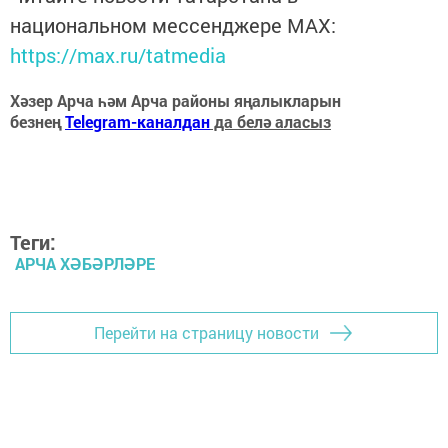
национальном мессенджере MАХ:
https://max.ru/tatmedia
Хәзер Арча һәм Арча районы яңалыкларын
безнең
Telegram-каналдан
да белә аласыз
Теги:
АРЧА ХӘБӘРЛӘРЕ
Перейти на страницу новости