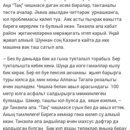
Аңа “Таң” чишмәсе дигән исем бирәләр, тантаналы
төстә ачалар. Әмма авылдан читтәрәк урнашканга,
юл проблемасы килеп туа. Аяк асты пычрак вакытта
бирегә керерлек тә булмый икән. Тәнзилә апа кабат
район җитәкчеләренә мөрәҗәгать итеп карый. Уңай
җавап алмый. Шуннан соң Казанга кайта да ике
машина вак таш сатып ала.
– Без бу дөньяда бик аз гына тукталып торабыз. Бер
тукталышта кебек кенә. Шуңа да изге гамәлләр кылу
бик кирәк. Бер ел буе пенсия акчамны җыеп барырга
туры килсә дә, мин моны Аллаһы Тәгалә ризалыгы
өчен эшләдем. Чишмә белән авыл арасындагы 100
метр юлга асфальт салдырырга мөмкинлегем
булмады. Шөкер, ташлы юл булса да, кеше өзелми, –
ди Тәнзилә апа. “Таң” чишмәсе суын без дә авыз иттек.
Аның тәмлелеге! Бирегә кемнәр генә килеп су алмый
икән. Тәнзилә апа андыйлар өчен махсус дәфтәр дә
калдырган булган. Бик күп яхшы теләкләр янына берәү