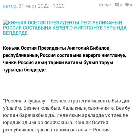
автор,
31 март 2022 - 10:20
1586
0
0
Көньяк Осетия Президенты Анатолий Бибилов,
республиканың Россия составына керергә ниятләнүе,
чөнки Россия аның тарихи ватаны булып торуы
турында белдерде.
“Россиягә кушылу – безнең стратегик максатыбыз дип
уйлыйм. Безнең юлыбыз. Халыкның хыял-нияте. Без бу
юлдан барачакбыз да. Инде якын араларда ук тиешле
юридик адымнар ясаячакбыз. Көньяк Осетия
республикасы үзенең тарихи ватаны – Россия