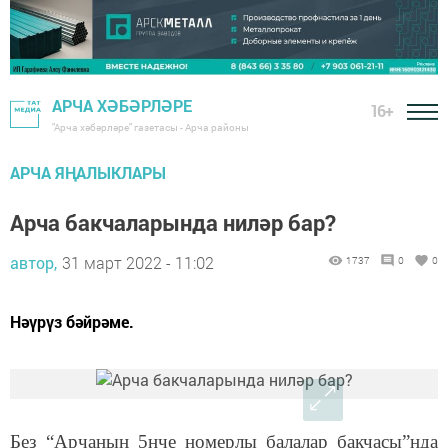
АРЧА ХӘБӘРЛӘРЕ
16+
"Арча хәбәрләре" газетасы - Арча районы
АРЧА ЯҢАЛЫКЛАРЫ
Арча бакчаларында ниләр бар?
автор,
31 март 2022 - 11:02
1737
0
0
Нәүрүз бәйрәме.
Без
“Арчаның 5нче номерлы балалар бакчасы”нда