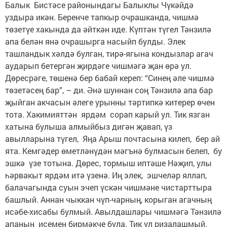
Балык Бистәсе районындагы Балыклы Чүкәйдә
уздыра икән. Беренче тапкыр очрашканда, чишмә
төзетүе хакында да әйткән иде. Күптән түгел Тәнзилә
апа белән янә очрашырга насыйп булды. Элек
ташландык хәлдә булган, тирә-ягына кондызлар агач
аударып бетергән җирдәге чишмәгә җан өрә ул.
Дөресрәге, төшенә бер бабай кереп: “Синең әле чишмә
төзетәсең бар”, – ди. Әнә шуннан соң Тәнзилә апа бар
җыйган акчасын әлеге урынны тәртипкә китерер өчен
тота. Хакимияттән ярдәм сорап карый ул. Тик язган
хатына булыша алмыйбыз дигән җавап, үз
авылларына түгел, Яңа Арыш почтасына килеп, бер ай
ята. Кемгәдер өметләнүдән мәгънә булмасын белеп, бу
эшкә үзе тотына. Дөрес, тормыш иптәше Нәҗип, улы
һәрвакыт ярдәм итә үзенә. Иң элек, эшчеләр яллап,
балачагында суын эчеп үскән чишмәне чистарттыра
башлый. Аннан чыккан чүп-чарның, корыган агачның
исәбе-хисабы булмый. Авылдашлары чишмәгә Тәнзилә
апаның исемен бирмәкче була. Тик ул ризалашмый.