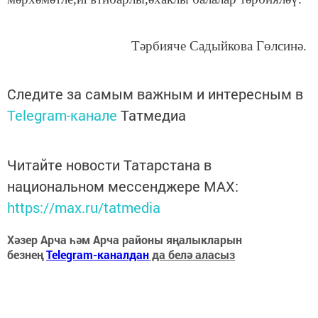
Тәрбияче Садыйкова Гөлсинә.
Следите за самым важным и интересным в
Telegram-канале
Татмедиа
Читайте новости Татарстана в
национальном мессенджере MАХ:
https://max.ru/tatmedia
Хәзер Арча һәм Арча районы яңалыкларын
безнең
Telegram-каналдан
да белә аласыз