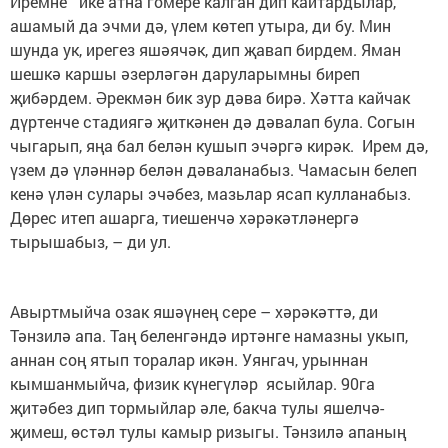
Иремне ике атна гомере калган дип кайтардылар,
ашамый да эчми дә, үлем көтеп утыра, ди бу. Мин
шунда ук, ирегез яшәячәк, дип җавап бирдем. Яман
шешкә каршы әзерләгән даруларымны биреп
җибәрдем. Әрекмән бик зур дәва бирә. Хәтта кайчак
дүртенче стадиягә җиткәнен дә дәвалап була. Согын
чыгарып, яңа бал белән кушып эчәргә кирәк. Ирем дә,
үзем дә үләннәр белән дәваланабыз. Чамасын белеп
кенә үлән сулары эчәбез, мазьлар ясап кулланабыз.
Дөрес итеп ашарга, тиешенчә хәрәкәтләнергә
тырышабыз, – ди ул.
Авыртмыйча озак яшәүнең сере – хәрәкәттә, ди
Тәнзилә апа. Таң беленгәндә иртәнге намазны укып,
аннан соң ятып торалар икән. Уянгач, урыннан
кымшанмыйча, физик күнегүләр ясыйлар. 90га
җитәбез дип тормыйлар әле, бакча тулы яшелчә-
җимеш, өстәл тулы камыр ризыгы. Тәнзилә апаның