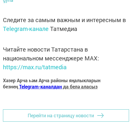
Следите за самым важным и интересным в
Telegram-канале
Татмедиа
Читайте новости Татарстана в
национальном мессенджере MАХ:
https://max.ru/tatmedia
Хәзер Арча һәм Арча районы яңалыкларын
безнең
Telegram-каналдан
да белә аласыз
Перейти на страницу новости