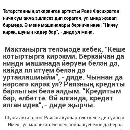
Татарстанның атказанган артисты Раяз Фасиховтан
ничә сум акча эшлисез дип сорагач, ул миңа җавап
бирмәде. Ә менә машиналары берничә икән. “Ничәү
кирәк, шуның кадәр бар”, - диде ул миңа.
Мактанырга теләмәде кебек. “Кеше
котыртырга кирәкми. Беркайчан да
нинди машинада йөрүем белән дә,
кайда ял итүем белән дә
уртаклашмыйм”, - диде. Чыннан да
нәрсәгә кирәк ул? Раязның кредиты
барлыгын белә алдым. “Кредитым
бар, әлбәттә. Өй алганда, кредит
алган идек”, - диде җырчы.
Шуны әйтә алам: Раязны күпләр текә кеше дип уйлый.
Имеш, ул масайган. Безнең сөйләшүебезне дә бераз