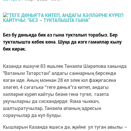
Без бу дөньяда бик аз гына тукталып торабыз. Бер
тукталышта кебек кенә. Шуңа да изге гамәлләр кылу
бик кирәк.
Казанда яшәүче 83 яшьлек Тәнзилә Шәрәпова хакында
"Ватаным Татарстан" алдагы саннарның берсендә
язган иде. Аның моннан 28 ел элек юл фаҗигасенә
эләгеп, 4 сәгатькә “теге дөнья”га китеп, андагы
хәлләрне күреп кайтуы безне генә түгел, газета
укучыларны да сискәндерде. Язма чыккач,
шалтыратучылар, Тәнзилә апаның адресын
сораучылар да күп булды.
Кышларын Казанда яшәсә дә, җәйне ул туган авылы –