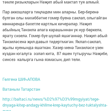
тәмле ризыкларын Нәҗип абый мактап туя алмый.
Пар аккошларга тиңләдем мин аларны. Бер-беренә
булган олы мәхәббәтне гомер буена саклап, олыгайган
көннәрендә бәхетле картлык кичерәләр. Нәҗип
абыйның Тәнзилә апага карашыннан ук нур бөркелә,
ярату сизелә. Гомер буе шулай яшәгәннәр. Нәҗип абый
Тәнзиләсенә җил-давыл тидертмәгән. Яклап-саклап,
җылы куенында яшәткән. Хәзер менә Тәнзиләсе үзен
күздән югалуга эзләп китә, 87 яшен тутыручы Нәҗибе,
синсез калырга гына язмасын, дип тели.
Гөлгенә ШИҺАПОВА
Ватаным Татарстан
http://baltaci.ru/news/%D2%97%D3%99mgyiyat/tege-
dnyaga-kitep-andagy-khllrne-krep-kaytuchy-bez-tuktalyshta-
gyna