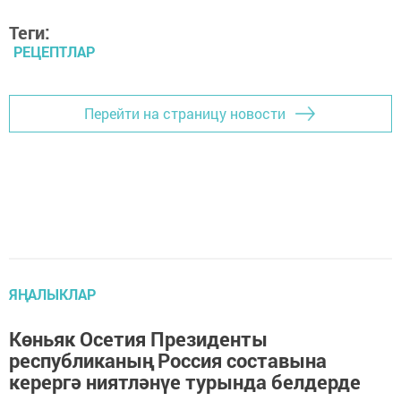
Теги:
РЕЦЕПТЛАР
Перейти на страницу новости
ЯҢАЛЫКЛАР
Көньяк Осетия Президенты
республиканың Россия составына
керергә ниятләнүе турында белдерде