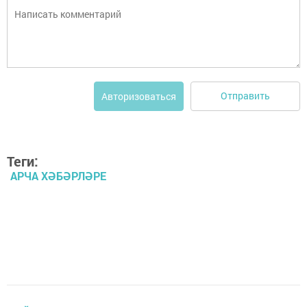
Отправить
Авторизоваться
Теги:
АРЧА ХӘБӘРЛӘРЕ