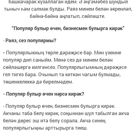
башкачарак күзаллаган идем. Ә әңгәмәбез шундый
тыныч һәм салмак булды. Раяз минем белән әкренләп,
бәйнә-бәйнә аңлатып, сөйләште.
“Популяр булыр өчен, бизнесмен булырга кирәк”
-
Раяз, сез популярмы?
-
Популярлыкның төрле дәрәҗәсе бар. Мин үземне
популяр дип саныйм. Менә сез дә минем белән
сөйләшергә килгәнсез. Популярлыгымның дәрәҗәсе
гел тигез бара. Очынып та киткән чагым булмады,
төшенкелеккә дә бирелмәдем.
- Популяр булыр өчен нәрсә кирәк?
- Популяр булыр өчен, бизнесмен булырга кирәк.
Акчаны таба белү кирәк, соңыннан шул табылган акча
белән дөрес эш итә белү сорала. Акча синең
популярлыгыңны арттырырга тиеш.