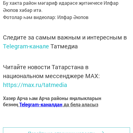
Бу хакта район мәгариф идарәсе җитәкчесе Илфар
Әюпов хәбәр итә.
Фотолар һәм видеолар: Илфар Әюпов
Следите за самым важным и интересным в
Telegram-канале
Татмедиа
Читайте новости Татарстана в
национальном мессенджере MАХ:
https://max.ru/tatmedia
Хәзер Арча һәм Арча районы яңалыкларын
безнең
Telegram-каналдан
да белә аласыз