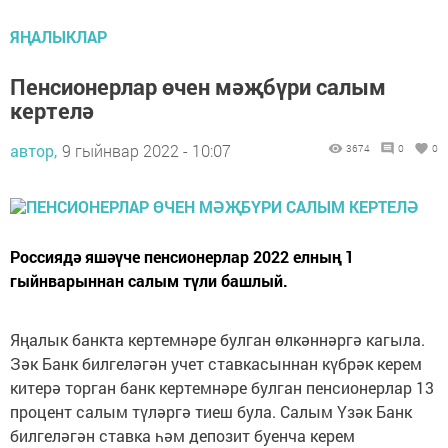
ЯҢАЛЫКЛАР
Пенсионерлар өчен мәҗбүри салым
кертелә
автор,
9 гыйнвар 2022 - 10:07
3674
0
0
Россиядә яшәүче пенсионерлар 2022 елның 1
гыйнварыннан салым түли башлый.
Яңалык банкта кертемнәре булган өлкәннәргә кагыла.
Зәк Банк билгеләгән учет ставкасыннан күбрәк керем
китерә торган банк кертемнәре булган пенсионерлар 13
процент салым түләргә тиеш була. Салым Үзәк Банк
билгеләгән ставка һәм депозит буенча керем