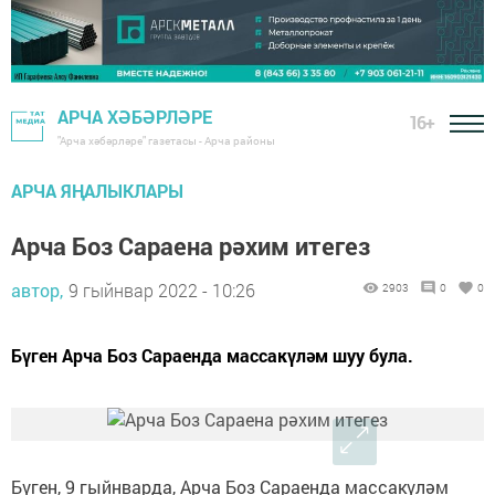
АРЧА ХӘБӘРЛӘРЕ
16+
"Арча хәбәрләре" газетасы - Арча районы
АРЧА ЯҢАЛЫКЛАРЫ
Арча Боз Сараена рәхим итегез
автор,
9 гыйнвар 2022 - 10:26
2903
0
0
Бүген Арча Боз Сараенда массакүләм шуу була.
Бүген, 9 гыйнварда, Арча Боз Сараенда массакүләм