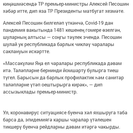
киңәшмәсендә ТР премьер-министры Алексей Песошин
хәбәр итте, дип яза ТР Президенты матбугат хезмәте.
Алексей Песошин билгеләп үткәнчә, Covid-19 дан
пандемия вакытында 1481 кешенең гомере өзелгән,
шуларның алтысы — соңгы тәүлек эчендә. Песошин
шулай ук республикада барлык чикләү чаралары
саклануын искәртте.
«Массакүләм Яңа ел чаралары республикада дәвам
итә. Таләпләрне бернинди йомшарту булырга тиеш
түгел. Барысын да барлык профилактик һәм санитар
таләпләрне үтәп оештырырга кирәк», — дип
ассызыклады премьер-министр.
Ул, коронавирус ситуациясе буенча хәл яхшыруга таба
барса да, эпидемиягә каршы чаралар үтәлешен
тикшерү буенча рейдларны дәвам итәргә чакырды.