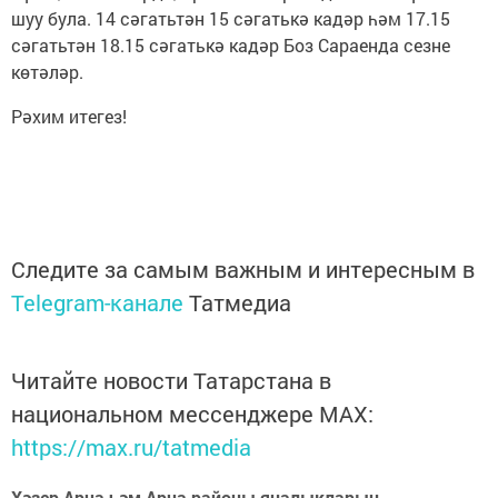
шуу була. 14 сәгатьтән 15 сәгатькә кадәр һәм 17.15
сәгатьтән 18.15 сәгатькә кадәр Боз Сараенда сезне
көтәләр.
Рәхим итегез!
Следите за самым важным и интересным в
Telegram-канале
Татмедиа
Читайте новости Татарстана в
национальном мессенджере MАХ:
https://max.ru/tatmedia
Хәзер Арча һәм Арча районы яңалыкларын