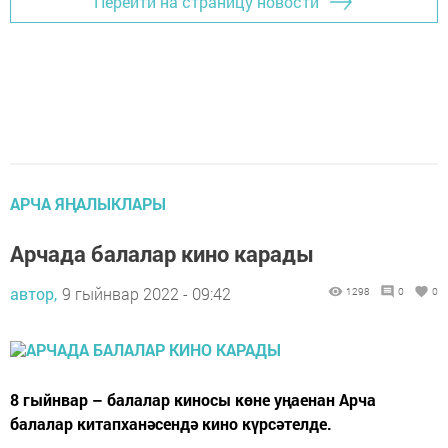
Перейти на страницу новости
АРЧА ЯҢАЛЫКЛАРЫ
Арчада балалар кино карады
автор,
9 гыйнвар 2022 - 09:42
1298
0
0
8 гыйнвар – балалар киносы көне уңаенан Арча
балалар китапханәсендә кино күрсәтелде.