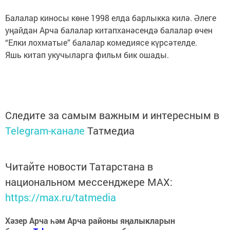
Балалар киносы көне 1998 елда барлыкка килә. Әлеге
уңайдан Арча балалар китапханәсендә балалар өчен
“Елки лохматые” балалар комедиясе күрсәтелде.
Яшь китап укучыларга фильм бик ошады.
Следите за самым важным и интересным в
Telegram-канале
Татмедиа
Читайте новости Татарстана в
национальном мессенджере MАХ:
https://max.ru/tatmedia
Хәзер Арча һәм Арча районы яңалыкларын