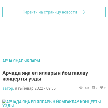
Перейти на страницу новости
АРЧА ЯҢАЛЫКЛАРЫ
Арчада яңа ел ялларын йомгаклау
концерты узды
автор,
9 гыйнвар 2022 - 09:55
1523
0
0