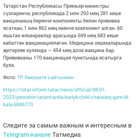
Татарстан Республикасы Премьер-министры
сүзләренчә, республикада 2 млн 293 мең 281 кеше
вакцинаның беренче компоненты белән прививка
ясаткан, 1 млн 862 мең икенче компонент алган. 60
яшьтән өлкәнрәкләр арасында 569 мең 683 кеше
кабаттан вакцинацияләгән. Медицина оешмаларында
җитәрлек күләмдә — 454 мең доза вакцина бар.
Прививканы 170 вакцинация пунктында ясатырга
була.
Фото:
ТР Хөкүмәте сайтыннан
https://tatar-inform.tatar/news/official/08-01-
2022/pesoshin-tatarstanda-barlyk-chikl-charalary-gam-ld-
kala-5846773
Следите за самым важным и интересным в
Telegram-канале
Татмедиа