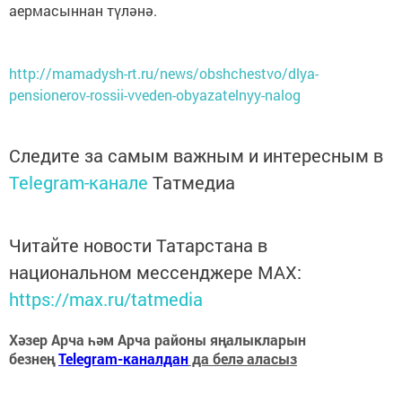
аермасыннан түләнә.
http://mamadysh-rt.ru/news/obshchestvo/dlya-
pensionerov-rossii-vveden-obyazatelnyy-nalog
Следите за самым важным и интересным в
Telegram-канале
Татмедиа
Читайте новости Татарстана в
национальном мессенджере MАХ:
https://max.ru/tatmedia
Хәзер Арча һәм Арча районы яңалыкларын
безнең
Telegram-каналдан
да белә аласыз