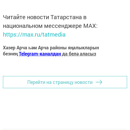
Читайте новости Татарстана в
национальном мессенджере MАХ:
https://max.ru/tatmedia
Хәзер Арча һәм Арча районы яңалыкларын
безнең
Telegram-каналдан
да белә аласыз
Перейти на страницу новости