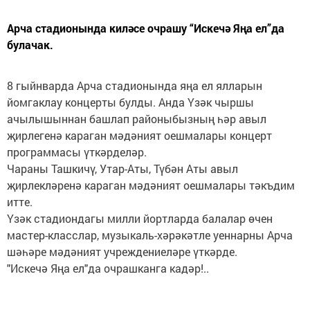
Арча стадионында киләсе очрашу “Искечә Яңа ел”да
булачак.
8 гыйнварда Арча стадионында яңа ел ялларын
йомгаклау концерты булды. Анда Үзәк чыршы
ачылышыннан башлап районыбызның һәр авыл
җирлегенә караган мәдәният оешмалары концерт
программасы үткәрделәр.
Чараны Ташкичү, Утар-Аты, Түбән Аты авыл
җирлекләренә караган мәдәният оешмалары тәкъдим
итте.
Үзәк стадиондагы милли йортларда балалар өчен
мастер-класслар, музыкаль-хәрәкәтле уеннарны Арча
шәһәре мәдәният учреждениеләре үткәрде.
"Искечә Яңа ел"да очрашканга кадәр!..