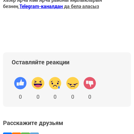
безнең
Telegram-каналдан
да белә аласыз
Оставляйте реакции
0
0
0
0
0
Расскажите друзьям