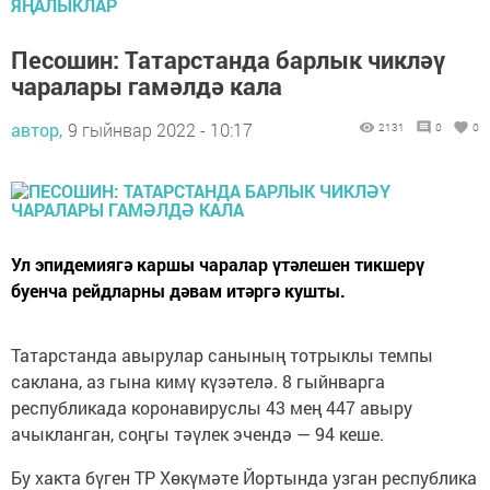
ЯҢАЛЫКЛАР
Песошин: Татарстанда барлык чикләү
чаралары гамәлдә кала
автор,
9 гыйнвар 2022 - 10:17
2131
0
0
Ул эпидемиягә каршы чаралар үтәлешен тикшерү
буенча рейдларны дәвам итәргә кушты.
Татарстанда авырулар санының тотрыклы темпы
саклана, аз гына кимү күзәтелә. 8 гыйнварга
республикада коронавируслы 43 мең 447 авыру
ачыкланган, соңгы тәүлек эчендә — 94 кеше.
Бу хакта бүген ТР Хөкүмәте Йортында узган республика