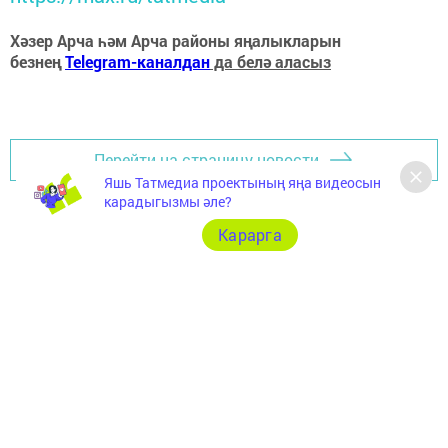
Хәзер Арча һәм Арча районы яңалыкларын
безнең
Telegram-каналдан
да белә аласыз
Перейти на страницу новости
Яшь Татмедиа проектының яңа видеосын
карадыгызмы әле?
Карарга