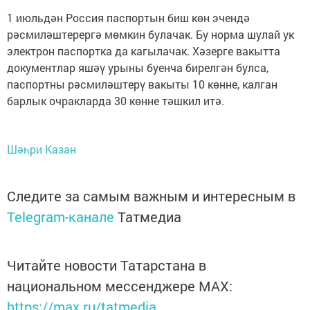
1 июльдән Россия паспортын биш көн эчендә
рәсмиләштерергә мөмкин булачак. Бу норма шулай ук
электрон паспортка да кагылачак. Хәзерге вакытта
документлар яшәү урыны буенча бирелгән булса,
паспортны рәсмиләштерү вакыты 10 көнне, калган
барлык очракларда 30 көнне тәшкил итә.
Шәһри Казан
Следите за самым важным и интересным в
Telegram-канале
Татмедиа
Читайте новости Татарстана в
национальном мессенджере MАХ:
https://max.ru/tatmedia