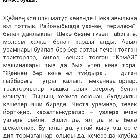
Җәйнең кояшлы матур көнендә Шекә авылына
юл тоттык. Районыбызда үзенең “пәриләре”
белән данлыклы Шекә безне гүзәл табигате,
мөлаем халкы белән каршы алды. Авыл
урамнары буйлап бер-бер артлы печән төягән
тракторлар, силос, сенаж төягән “КамАЗ”
машиналары тыз да быз үтеп кенә тора.
“Җәйнең бер көне ел туйдыра”, – дигән
гыйбарәгә тугры калып, механизаторлар,
тракторчылар кышка азык әзерләү белән
мәшгуль. Тырыш, хезмәт сөючән, булдыклы
кешеләр яши биредә. Чиста урамнар, төзек
йорт-җир, каралты-куралар – үзләре өчен
үзләре сөйли. Эшли дә, ял да итә белә
шекәлеләр. Бу юлы да, уттай кызу эш өсте
дип тормаганнар, олысы да, кечесе дә клубка