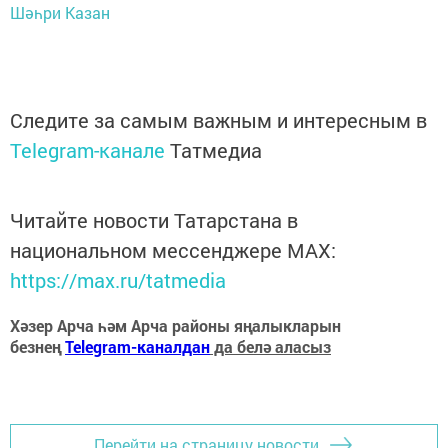
Шәһри Казан
Следите за самым важным и интересным в
Telegram-канале
Татмедиа
Читайте новости Татарстана в
национальном мессенджере MАХ:
https://max.ru/tatmedia
Хәзер Арча һәм Арча районы яңалыкларын
безнең
Telegram-каналдан
да белә аласыз
Перейти на страницу новости