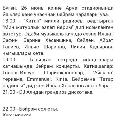
Бүген, 26 июнь көнне Арча стадионында
Яшьләр көне уңаеннан бәйрәм чаралары уза.
18.00 - "Китап" милли радиосы оештырган
"Мин матурлык эзләп йөрим" дип исемләнгән
автотур. Әдәби-музыкаль кичәдә сезне Илшат
Сафин, Зәринә Хәсәншина, Сәйлән, Айрат
Ганиев, Ильяс Шәрипов, Лилия Кадырова
чыгышлары көтә.
19.00 - Танылган эстрада йолдызлары
катнашында бәйрәм концерты. Катнашалар:
Гөлназ-Илсур Шәрипҗановлар, "Айфара"
төркеме, Emmanuel, Kinta. Бәйрәмне "Татар
радиосы" диджее Илнар Хөсәенов алып бара.
21.00 - DJ Алидан грандиоз дискотека.
22.00 - Бәйрәм солюты.
Керү ирекле.