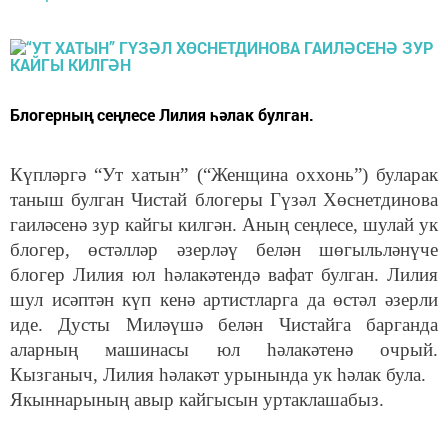
Блогерның сеңлесе Лилия һәлак булган.
Күпләргә “Ут хатын” (“Женщина оххонь”) буларак
таныш булган Чистай блогеры Гүзәл Хөснетдинова
гаиләсенә зур кайгы килгән. Аның сеңлесе, шулай ук
блогер, өстәлләр әзерләү белән шөгыльләнүче
блогер Лилия юл һәлакәтендә вафат булган. Лилия
шул исәптән күп кенә артистларга да өстәл әзерли
иде. Дусты Миләүшә белән Чистайга барганда
аларның машинасы юл һәлакәтенә очрый.
Кызганыч, Лилия һәлакәт урынында ук һәлак була.
Якыннарының авыр кайгысын уртаклашабыз.