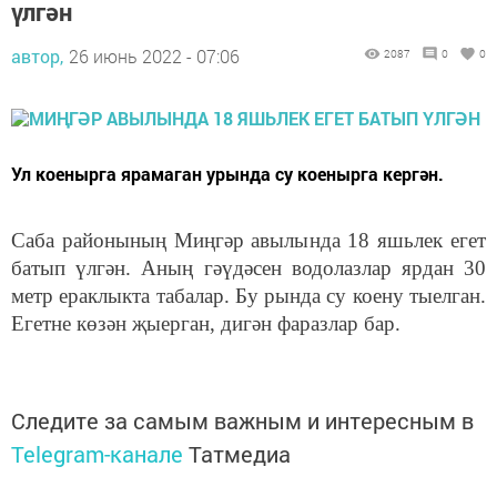
үлгән
автор,
26 июнь 2022 - 07:06
2087
0
0
Ул коенырга ярамаган урында су коенырга кергән.
Саба районының Миңгәр авылында 18 яшьлек егет
батып үлгән. Аның гәүдәсен водолазлар ярдан 30
метр ераклыкта табалар. Бу рында су коену тыелган.
Егетне көзән җыерган, дигән фаразлар бар.
Следите за самым важным и интересным в
Telegram-канале
Татмедиа