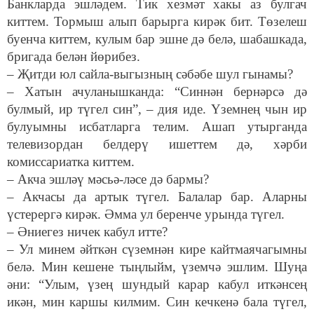
Банкларда эшләдем. Тик хезмәт хакы аз булгач
киттем. Тормыш алып барырга кирәк бит. Төзелеш
буенча киттем, кулым бар эшне дә белә, шабашкада,
бригада белән йөрибез.
– Җитди юл сайла-выгызның сәбәбе шул гынамы?
– Хатын ачуланышканда: “Синнән бернәрсә дә
булмый, ир түгел син”, – дия иде. Үземнең чын ир
булуымны исбатларга телим. Ашап утырганда
телевизордан белдерү ишеттем дә, хәрби
комиссариатка киттем.
– Акча эшләү мәсьә-ләсе дә бармы?
– Акчасы да артык түгел. Балалар бар. Аларны
үстерергә кирәк. Әмма ул беренче урында түгел.
– Әниегез ничек кабул итте?
– Ул минем әйткән сүземнән кире кайтмаячагымны
белә. Мин кешене тыңлыйм, үземчә эшлим. Шуңа
әни: “Улым, үзең шундый карар кабул иткәнсең
икән, мин каршы килмим. Син кечкенә бала түгел,