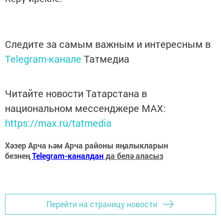
Следите за самым важным и интересным в
Telegram-канале
Татмедиа
Читайте новости Татарстана в
национальном мессенджере MАХ:
https://max.ru/tatmedia
Хәзер Арча һәм Арча районы яңалыкларын
безнең
Telegram-каналдан
да белә аласыз
Перейти на страницу новости