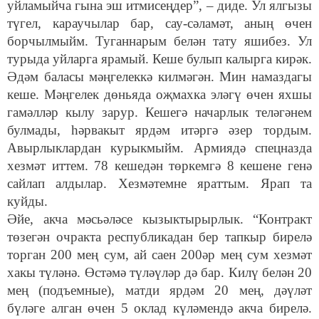
уйламыйча гына эш итмисеңдер”, – диде. Ул ялгызы
түгел, караучылар бар, сау-сәламәт, аның өчен
борчылмыйм. Туганнарым белән тату яшибез. Ул
турыда уйларга ярамый. Кеше булып калырга кирәк.
Әдәм баласы мәңгелеккә килмәгән. Мин намаздагы
кеше. Мәңгелек дөньяда оҗмахка эләгү өчен яхшы
гамәлләр кылу зарур. Кешегә начарлык теләгәнем
булмады, һәрвакыт ярдәм итәргә әзер тордым.
Авырлыклардан курыкмыйм. Армиядә спецназда
хезмәт иттем. 78 кешедән төркемгә 8 кешене генә
сайлап алдылар. Хезмәтемне яраттым. Ярап та
куйды.
Әйе, акча мәсьәләсе кызыктырырлык. “Контракт
төзегән очракта республикадан бер тапкыр бирелә
торган 200 мең сум, ай саен 200әр мең сум хезмәт
хакы түләнә. Өстәмә түләүләр дә бар. Килү белән 20
мең (подъемные), матди ярдәм 20 мең, дәүләт
бүләге алган өчен 5 оклад күләмендә акча бирелә.