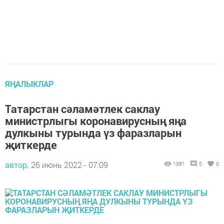
ЯҢАЛЫКЛАР
Татарстан сәламәтлек саклау
министрлыгы коронавирусның яңа
дулкыны турында үз фаразларын
җиткерде
автор,
26 июнь 2022 - 07:09
1381
0
0