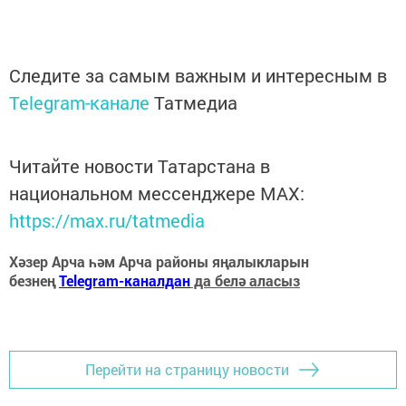
Следите за самым важным и интересным в
Telegram-канале
Татмедиа
Читайте новости Татарстана в
национальном мессенджере MАХ:
https://max.ru/tatmedia
Хәзер Арча һәм Арча районы яңалыкларын
безнең
Telegram-каналдан
да белә аласыз
Перейти на страницу новости