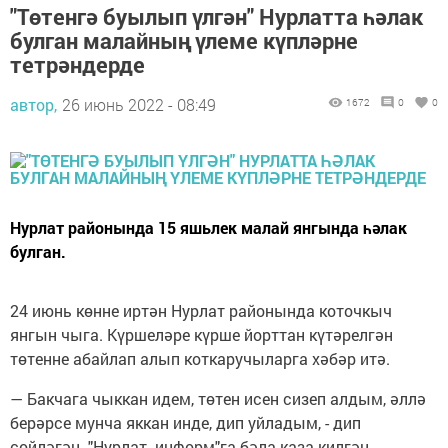
"Төтенгә буылып үлгән" Нурлатта һәлак
булган малайның үлеме күпләрне
тетрәндерде
автор,
26 июнь 2022 - 08:49
1672
0
0
Нурлат районында 15 яшьлек малай янгында һәлак
булган.
24 июнь көнне иртән Нурлат районында коточкыч
янгын чыга. Күршеләре күрше йорттан күтәрелгән
төтенне абайлап алып коткаручыларга хәбәр итә.
— Бакчага чыккан идем, төтен исен сизеп алдым, әллә
берәрсе мунча яккан инде, дип уйладым, - дип
сөйләгән "Нурлат -информ"га бәла-каза килгән