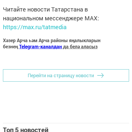
Читайте новости Татарстана в
национальном мессенджере MАХ:
https://max.ru/tatmedia
Хәзер Арча һәм Арча районы яңалыкларын
безнең
Telegram-каналдан
да белә аласыз
Перейти на страницу новости
Топ 5 новостей