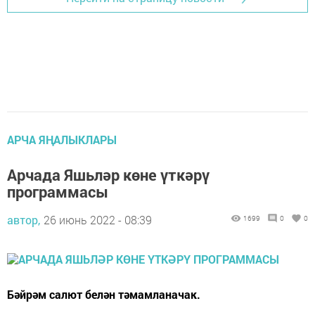
АРЧА ЯҢАЛЫКЛАРЫ
Арчада Яшьләр көне үткәрү
программасы
автор,
26 июнь 2022 - 08:39
1699
0
0
Бәйрәм салют белән тәмамланачак.