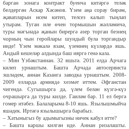
барган зонага контракт буенча китәргә теләк
белдергән Аскар Хәсәнов. Үзем аңа сорау бирәм,
җавапларын исем китеп, телсез калып тыңлап
утырам. Туган иле өчен тормышын жәлләмичә,
туры мәгънәдә җанын бирергә әзер торган безнең
чорның чын геройлары шундый була торгандыр
инде! Үзем мәкалә язам, үземнең күзләрдә яшь.
Андый кешеләр алдында баш ияргә генә кала.
– Мин Үзбәкстаннан. 32 яшьтә. 2011 елда Арчага
килеп урнаштым. Башта Арчада автосервиста
эшләдем, аннан Казанга заводка урнаштым. 2008-
2009 елларда армиядә хезмәт иттем. Әфганстан
чигендә. Сугышырга да, үлем белән күзгә-күз
очрашырга да туры килде. Гаиләм бар. 11 ел бергә
гомер итәбез. Балаларыма 8-10 яшь. Язылышмыйча
яшәдек. Иртәгә язылышырга барабыз.
– Хатыныгыз бу адымыгызны ничек кабул итте?
– Башта каршы килгән иде. Аннан ризалашты.