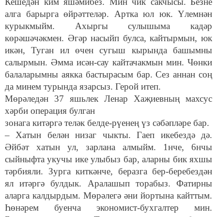
Кешедән ким яшәмибез. Мин чик сакчысы. Безне
алга барырга өйрәттеләр. Артка юл юк. Үлемнән
курыкмыйм. Ахыргы сулышыма кадәр
көрәшәчәкмен. Әгәр насыйп булса, кайтырмын, юк
икән, Туган ил өчен сугыш кырында башымны
салырмын. Әмма исән-сау кайтачакмын мин. Чөнки
балаларымны аякка бастырасым бар. Сез аннан соң
да минем турында язарсыз. Герой итеп.
Мөрәледән 37 яшьлек Ленар Хаҗиевның махсус
хәрби операция булган
зонага китәргә теләк белде-рүенең үз сәбәпләре бар.
– Хатын белән низаг чыкты. Гаеп икебездә дә.
Әйбәт хатын ул, зарлана алмыйм. 1нче, 6нчы
сыйныфта укучы ике улыбыз бар, аларны бик яхшы
тәрбияли. Зурга киткәнче, беразга бер-беребездән
ял итәргә булдык. Аралашып торабыз. Фатирны
аларга калдырдым. Мөрәлегә әни йортына кайттым.
Һөнәрем буенча экономист-бухгалтер мин.