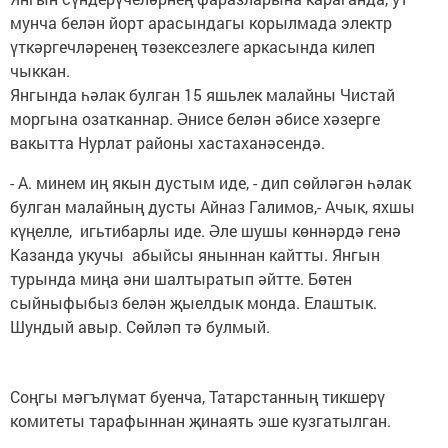
мунча белән йорт арасындагы корылмада электр
үткәргечләренең төзексезлеге аркасында килеп
чыккан.
Янгында һәлак булган 15 яшьлек малайны Чистай
моргына озатканнар. Әнисе белән әбисе хәзерге
вакытта Нурлат районы хастаханәсендә.
- А. минем иң якын дустым иде, - дип сөйләгән һәлак
булган малайның дусты Айназ Галимов,- Ачык, яхшы
күңелле, игьтибарлы иде. Әле шушы көннәрдә генә
Казанда укучы абыйсы яныннан кайтты. Янгын
турында миңа әни шалтыратып әйтте. Бөтен
сыйныфыбыз белән җыелдык монда. Елаштык.
Шундый авыр. Сөйләп тә булмый.
Соңгы мәгълүмат буенча, Татарстанның тикшерү
комитеты тарафыннан җинаять эше кузгатылган.