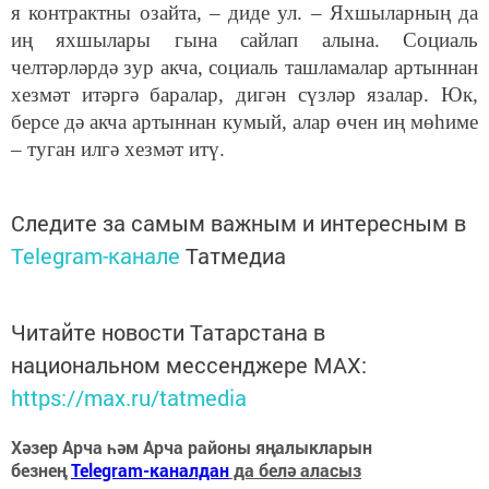
я контрактны озайта, – диде ул. – Яхшыларның да
иң яхшылары гына сайлап алына. Социаль
челтәрләрдә зур акча, социаль ташламалар артыннан
хезмәт итәргә баралар, дигән сүзләр язалар. Юк,
берсе дә акча артыннан кумый, алар өчен иң мөһиме
– туган илгә хезмәт итү.
Следите за самым важным и интересным в
Telegram-канале
Татмедиа
Читайте новости Татарстана в
национальном мессенджере MАХ:
https://max.ru/tatmedia
Хәзер Арча һәм Арча районы яңалыкларын
безнең
Telegram-каналдан
да белә аласыз