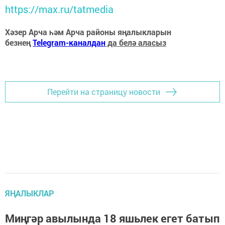
https://max.ru/tatmedia
Хәзер Арча һәм Арча районы яңалыкларын
безнең
Telegram-каналдан
да белә аласыз
Перейти на страницу новости
ЯҢАЛЫКЛАР
Миңгәр авылында 18 яшьлек егет батып