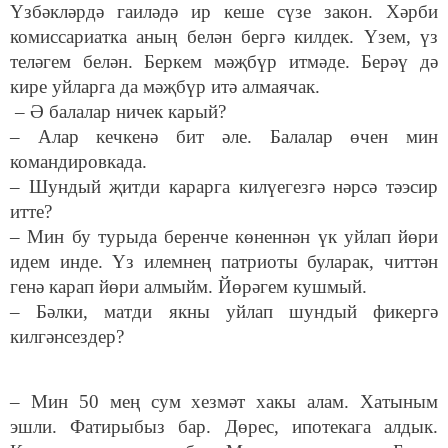
Үзбәкләрдә гаиләдә ир кеше сүзе закон. Хәрби
комиссариатка аның белән бергә килдек. Үзем, үз
теләгем белән. Беркем мәҗбүр итмәде. Берәү дә
кире уйларга да мәҗбүр итә алмаячак.
– Ә балалар ничек карый?
– Алар кечкенә бит әле. Балалар өчен мин
командировкада.
– Шундый җитди карарга килүегезгә нәрсә тәэсир
итте?
– Мин бу турыда беренче көненнән үк уйлап йөри
идем инде. Үз илемнең патриоты буларак, читтән
генә карап йөри алмыйм. Йөрәгем кушмый.
– Бәлки, матди якны уйлап шундый фикергә
килгәнсездер?
– Мин 50 мең сум хезмәт хакы алам. Хатыным
эшли. Фатирыбыз бар. Дөрес, ипотекага алдык.