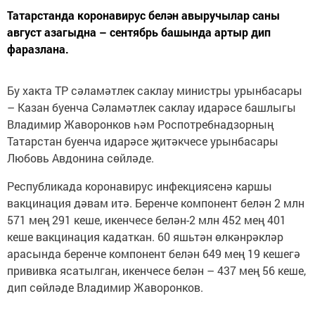
Татарстанда коронавирус белән авыручылар саны
август азагыдна – сентябрь башында артыр дип
фаразлана.
Бу хакта ТР сәламәтлек саклау министры урынбасары
– Казан буенча Сәламәтлек саклау идарәсе башлыгы
Владимир Жаворонков һәм Роспотребнадзорның
Татарстан буенча идарәсе җитәкчесе урынбасары
Любовь Авдонина сөйләде.
Республикада коронавирус инфекциясенә каршы
вакцинация дәвам итә. Беренче компонент белән 2 млн
571 мең 291 кеше, икенчесе белән-2 млн 452 мең 401
кеше вакцинация кадаткан. 60 яшьтән өлкәнрәкләр
арасында беренче компонент белән 649 мең 19 кешегә
прививка ясатылган, икенчесе белән – 437 мең 56 кеше,
дип сөйләде Владимир Жаворонков.