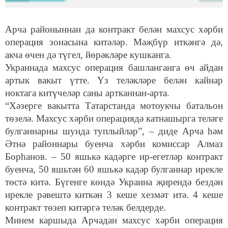
Арча районыннан да контракт белән махсус хәрби
операция зонасына китәләр. Мәҗбүр иткәнгә дә,
акча өчен дә түгел, йөрәкләре кушканга.
Украинада махсус операция башланганга өч айдан
артык вакыт үтте. Үз теләкләре белән кайнар
ноктага китүчеләр саны артканнан-арта.
“Хәзерге вакытта Татарстанда мотоукчы батальон
төзелә. Махсус хәрби операциядә катнашырга теләге
булганнарны шунда туплыйлар”, – диде Арча һәм
Әтнә районнары буенча хәрби комиссар Алмаз
Борһанов. – 50 яшькә кадәрге ир-егетләр контракт
буенча, 50 яшьтән 60 яшькә кадәр булганнар ирекле
төстә китә. Бүгенге көндә Украина җирендә бездән
ирекле рәвештә киткән 3 кеше хезмәт итә. 4 кеше
контракт төзеп китәргә теләк белдерде.
Минем каршыда Арчадан махсус хәрби операция