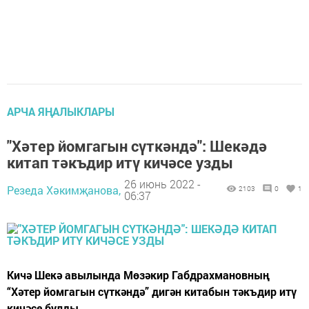
АРЧА ЯҢАЛЫКЛАРЫ
"Хәтер йомгагын сүткәндә": Шекәдә
китап тәкъдир итү кичәсе узды
26 июнь 2022 -
Резеда Хәкимҗанова,
2103
0
1
06:37
Кичә Шекә авылында Мөзәкир Габдрахмановның
“Хәтер йомгагын сүткәндә” дигән китабын тәкъдир итү
кичәсе булды.