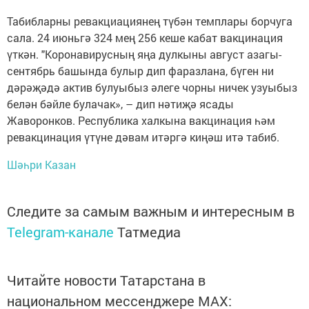
Табибларны ревакциациянең түбән темплары борчуга
сала. 24 июньгә 324 мең 256 кеше кабат вакцинация
үткән. "Коронавирусның яңа дулкыны август азагы-
сентябрь башында булыр дип фаразлана, бүген ни
дәрәҗәдә актив булуыбыз әлеге чорны ничек узуыбыз
белән бәйле булачак», – дип нәтиҗә ясады
Жаворонков. Республика халкына вакцинация һәм
ревакцинация үтүне дәвам итәргә киңәш итә табиб.
Шәһри Казан
Следите за самым важным и интересным в
Telegram-канале
Татмедиа
Читайте новости Татарстана в
национальном мессенджере MАХ: