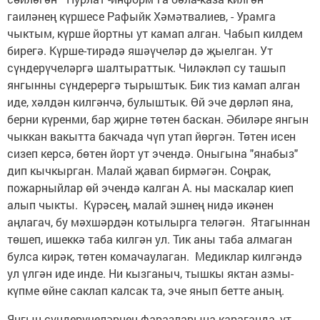
гаиләнең күршесе Рафыйк Хәмәтвалиев, - Урамга
чыктым, күрше йортны ут камап алган. Чабып килдем
бирегә. Күрше-тирәдә яшәүчеләр дә җыелган. Ут
сүндерүчеләргә шалтыраттык. Чиләкләп су ташып
янгынны сүндерергә тырыштык. Бик тиз камап алган
иде, хәлдән килгәнчә, булыштык. Өй эче дөрләп яна,
берни күренми, бар җирне төтен баскан. Әбиләре янгын
чыккан вакытта бакчада чүп утап йөргән. Төтен исен
сизеп керсә, бөтен йорт ут эчендә. Оныгына "янабыз"
дип кычкырган. Малай җавап бирмәгән. Соңрак,
пожарныйлар өй эчендә калган А. ны маскалар киеп
алып чыкты. Күрәсең, малай эшнең нидә икәнен
аңлагач, бу мәхшәрдән котылырга теләгән. Ятагыннан
төшеп, ишеккә таба килгән ул. Тик аны таба алмаган
булса кирәк, төтен комачаулаган. Медиклар килгәндә
ул үлгән иде инде. Ни кызганыч, тышкы яктан азмы-
күпме өйне саклап калсак та, эче янып бетте аның.
Янгын сүндерүчеләрнең фаразларына караганда, ут