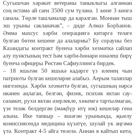
Сугышчан хәрәкәт ветераны таныклыгы алганнан
соң өстәмә ай саен 3500 сум түләнә. 1 көне 3 көнгә
санала. Төрле ташламалар да каралган. Моннан тыш
эш урыны сакланачак”, – диде Алмаз Борһанов.
Әмма махсус хәрби операциягә китәргә теләге
булган бөтен кешене дә алалармы? Бу сорауны без
Казандагы контракт буенча хәрби хезмәткә сайлап
алу пунктының тест һәм хәрби-һөнәри юнәлеш бирү
буенча офицеры Рөстәм Сафиуллинга бирдек.
– 18 яшьтән 50 яшькә кадәрге үз иленең чын
патриоты булган кешеләрне алабыз. Аерым таләпләр
нигезендә. Хәрби хезмәттә булган, сугышның нәрсә
икәнен аңлаган, белгән, физик, психик яктан сау-
сәламәт, рухи яктан әзерлекле, хөкемгә тартылмаган,
үзе теләк белдергән (мәҗбүр итү юк) кешеләр генә
алына. Ике тапкыр – яшәгән урынында, җыелу
комиссиясендә медицина күзәтүе, шулай ук әңгәмә
үтә. Контракт 4-5 айга төзелә. Аннан я кайтып китә,