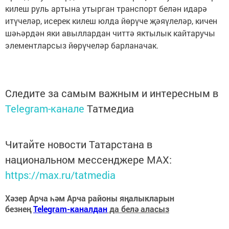
килеш руль артына утырган транспорт белән идарә
итүчеләр, исерек килеш юлда йөрүче җәяүлеләр, кичен
шәһәрдән яки авыллардан читтә яктылык кайтаручы
элементларсыз йөрүчеләр барланачак.
Следите за самым важным и интересным в
Telegram-канале
Татмедиа
Читайте новости Татарстана в
национальном мессенджере MАХ:
https://max.ru/tatmedia
Хәзер Арча һәм Арча районы яңалыкларын
безнең
Telegram-каналдан
да белә аласыз