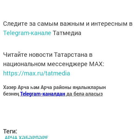
Следите за самым важным и интересным в
Telegram-канале
Татмедиа
Читайте новости Татарстана в
национальном мессенджере MАХ:
https://max.ru/tatmedia
Хәзер Арча һәм Арча районы яңалыкларын
безнең
Telegram-каналдан
да белә аласыз
Теги:
АРЧА ХӘБӘРЛӘРЕ