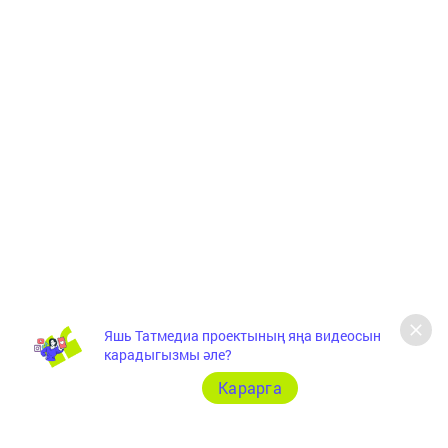
Яшь Татмедиа проектының яңа видеосын
карадыгызмы әле?
Карарга