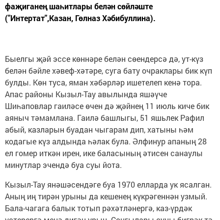
фаҗиганең шаһитлары белән сөйләште
("Интертат",Казан, Гөлназ Хәбибуллина).
Быелгы җәй эссе көннәре белән сөендерсә дә, ут-күз
белән бәйле хәвеф-хәтәре, суга бату очраклары бик күп
булды. Көн туса, яман хәбәрләр ишетелеп кенә тора.
Апас районы Кызыл-Тау авылында яшәүче
Шиһаповлар гаиләсе өчен дә җәйнең 11 июль киче бик
аяныч тәмамлана. Гаилә башлыгы, 51 яшьлек Рафил
абый, казларын буадан чыгарам дип, хатыны һәм
кодагые күз алдында һәлак була. Әлфинур апаның 28
ел гомер иткән ирен, ике баласының әтисен санаулы
минутлар эчендә буа суы йота.
Кызыл-Тау янәшәсендәге буа 1970 елларда ук ясалган.
Аның иң тирән урыны да кешенең күкрәгеннән узмый.
Бала-чагага балык тотып рәхәтләнергә, каз-үрдәк
үстерергә менә дигән урын. Соңгылары суны бигрәк тә