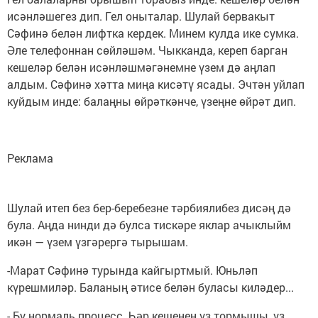
исәнләшегез дип. Гел оныталар. Шулай бервакыт
Сәфинә белән лифтка кердек. Минем кулда ике сумка.
Әле телефоннан сөйләшәм. Чыкканда, кереп барган
кешеләр белән исәнләшмәгәнемне үзем дә аңлап
алдым. Сәфинә хәтта миңа кисәтү ясады. Эчтән уйлап
куйдым инде: балаңны өйрәткәнче, үзеңне өйрәт дип.
Реклама
Шулай итеп без бер-беребезне тәрбиялибез дисәң дә
була. Аңда нинди дә булса тискәре яклар ачыклыйм
икән — үзем үзгәрергә тырышам.
-Марат Сәфинә турында кайгыртмый. Юньләп
күрешмиләр. Баланың әтисе белән буласы киләдер...
- Бу нормаль процесс. Һәр кешенең үз тормышы, үз