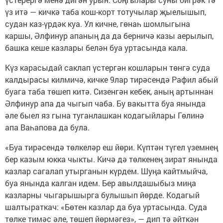
үз итә — кичкә таба кош-корт тотучылар җыелышып,
судан каз-үрдәк куа. Ул кичне, гөнаһ шомлыгына
каршы, Әлфинур апаның да да берничә казы аерылып,
башка кеше казлары белән буа уртасында кала.
Күз карасыдай саклап үстергән кошларын төнгә суда
калдырасы килмичә, кичке 9лар тирәсендә Рафил абый
буага таба төшеп китә. Сизенгән кебек, аның артыннан
Әлфинур апа да чыгып чаба. Бу вакытта буа янында
әле быел яз гына туганлашкан кодагыйлары Гөлинә
апа Ваһапова да була.
«Буа тирәсендә төлкеләр еш йөри. Күптән түгел үземнең
бер казым юкка чыкты. Кичә дә төлкенең зират янында
казлар сагалап утырганын күрдем. Шуңа кайтмыйча,
буа янында калган идем. Бер авылдашыбыз миңа
казларны чыгарышырга булышып йөрде. Кодагый
шалтыраткач: «Бөтен казлар да буа уртасында. Суда
төлке тимәс әле, төшеп йөрмәгез», — дип тә әйткән