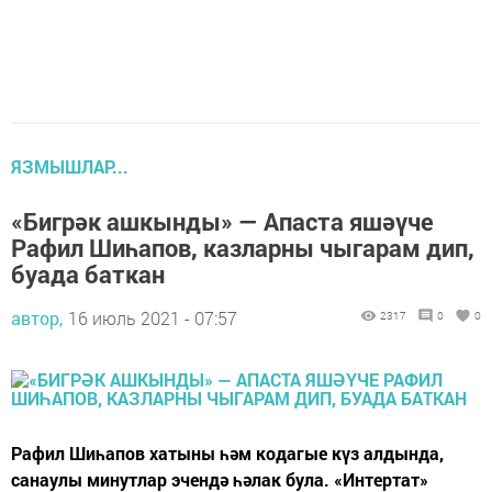
ЯЗМЫШЛАР...
«Бигрәк ашкынды» — Апаста яшәүче
Рафил Шиһапов, казларны чыгарам дип,
буада баткан
автор,
16 июль 2021 - 07:57
2317
0
0
Рафил Шиһапов хатыны һәм кодагые күз алдында,
санаулы минутлар эчендә һәлак була. «Интертат»