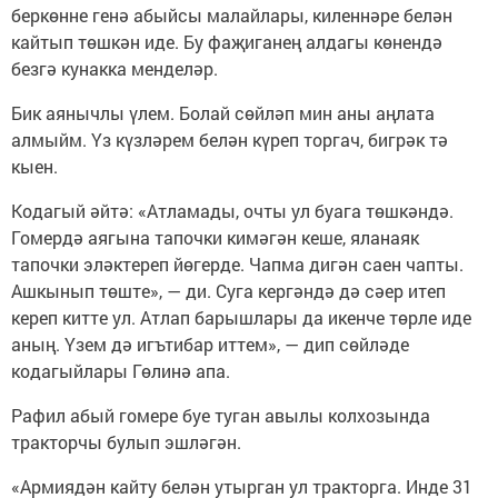
беркөнне генә абыйсы малайлары, киленнәре белән
кайтып төшкән иде. Бу фаҗиганең алдагы көнендә
безгә кунакка менделәр.
Бик аянычлы үлем. Болай сөйләп мин аны аңлата
алмыйм. Үз күзләрем белән күреп торгач, бигрәк тә
кыен.
Кодагый әйтә: «Атламады, очты ул буага төшкәндә.
Гомердә аягына тапочки кимәгән кеше, яланаяк
тапочки эләктереп йөгерде. Чапма дигән саен чапты.
Ашкынып төште», — ди. Суга кергәндә дә сәер итеп
кереп китте ул. Атлап барышлары да икенче төрле иде
аның. Үзем дә игътибар иттем», — дип сөйләде
кодагыйлары Гөлинә апа.
Рафил абый гомере буе туган авылы колхозында
тракторчы булып эшләгән.
«Армиядән кайту белән утырган ул тракторга. Инде 31