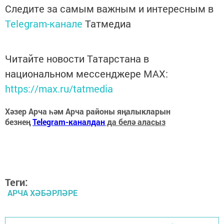
Следите за самым важным и интересным в
Telegram-канале
Татмедиа
Читайте новости Татарстана в
национальном мессенджере MАХ:
https://max.ru/tatmedia
Хәзер Арча һәм Арча районы яңалыкларын
безнең
Telegram-каналдан
да белә аласыз
Теги:
АРЧА ХӘБӘРЛӘРЕ