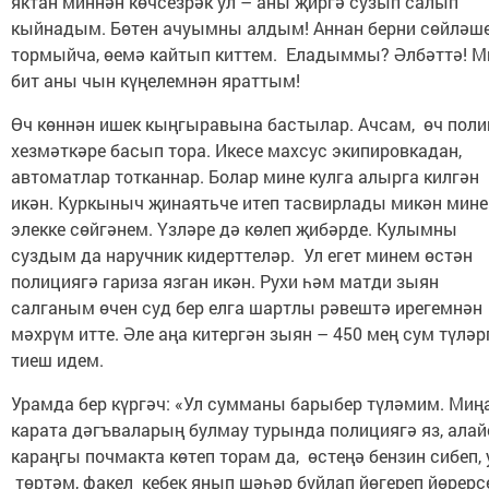
яктан миннән көчсезрәк ул – аны җиргә сузып салып
кыйнадым. Бөтен ачуымны алдым! Аннан берни сөйләш
тормыйча, өемә кайтып киттем. Еладыммы? Әлбәттә! М
бит аны чын күңелемнән яраттым!
Өч көннән ишек кыңгыравына бастылар. Ачсам, өч пол
хезмәткәре басып тора. Икесе махсус экипировкадан,
автоматлар тотканнар. Болар мине кулга алырга килгән
икән. Куркыныч җинаятьче итеп тасвирлады микән мине
элекке сөйгәнем. Үзләре дә көлеп җибәрде. Кулымны
суздым да наручник кидерттеләр. Ул егет минем өстән
полициягә гариза язган икән. Рухи һәм матди зыян
салганым өчен суд бер елга шартлы рәвештә ирегемнән
мәхрүм итте. Әле аңа китергән зыян – 450 мең сум түләр
тиеш идем.
Урамда бер күргәч: «Ул сумманы барыбер түләмим. Миң
карата дәгъваларың булмау турында полициягә яз, алай
караңгы почмакта көтеп торам да, өстеңә бензин сибеп, 
төртәм, факел кебек янып шәһәр буйлап йөгереп йөрерс