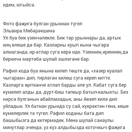
идем, югыйсә.
Фото фаҗига булган урыннан түгел
Эльвира Мөбәрәкшина
Ул буа бик үзенчәлекле. Бик тар урыннары да, артык
киң өлеше дә бар. Казларны куып кына чыгара
алмаганда, ир-атлар суга керә иде. Үземнең иремнең дә
берничә мәртәбә шулай эшләгәне бар.
Рафил кода буа янына килеп төште дә, «хәзер куалап
чыгарам» дип, тирләгән килеш суга кереп китте.
Казларга җиткәнче атлап барды әле ул. Кабат суга бер
күмелеп алды да, дүрт-биш тапкыр батып-калыкты. Без
нәрсә булганын абайламадык, аны йөзеп килә дип
уйладык. Ул баткан урында су сай, күкрәктән генә, кеше
күмелерлек тә түгел. Рафил коданы бата дип
башыбызга да китермәдек. Менә шулай санаулы
минутлар эчендә, үз күз алдыбызда коточкыч фаҗига