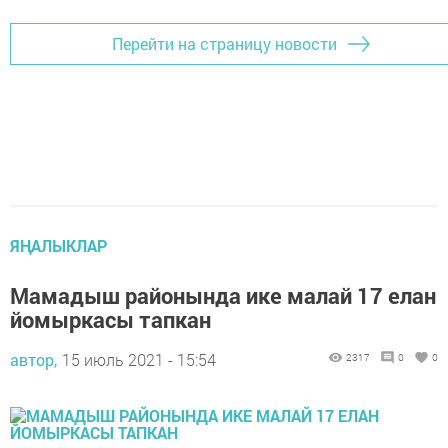
Перейти на страницу новости
ЯҢАЛЫКЛАР
Мамадыш районында ике малай 17 елан
йомыркасы тапкан
автор,
15 июль 2021 - 15:54
2317
0
0