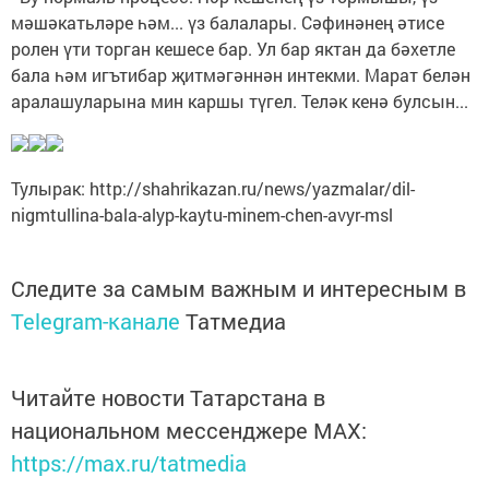
мәшәкатьләре һәм... үз балалары. Сәфинәнең әтисе
ролен үти торган кешесе бар. Ул бар яктан да бәхетле
бала һәм игътибар җитмәгәннән интекми. Марат белән
аралашуларына мин каршы түгел. Теләк кенә булсын...
Тулырак: http://shahrikazan.ru/news/yazmalar/dil-
nigmtullina-bala-alyp-kaytu-minem-chen-avyr-msl
Следите за самым важным и интересным в
Telegram-канале
Татмедиа
Читайте новости Татарстана в
национальном мессенджере MАХ:
https://max.ru/tatmedia