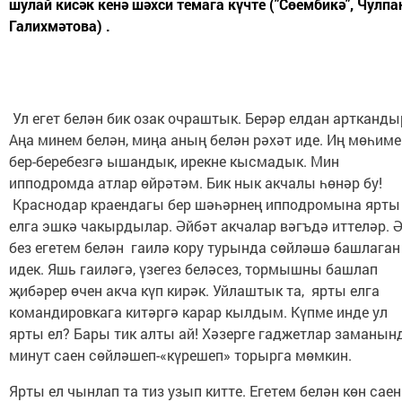
шулай кисәк кенә шәхси темага күчте ("Сөембикә", Чулпа
Галихмәтова) .
Ул егет белән бик озак очраштык. Берәр елдан артканды
Аңа минем белән, миңа аның белән рәхәт иде. Иң мөһиме
бер-беребезгә ышандык, ирекне кысмадык. Мин
ипподромда атлар өйрәтәм. Бик нык акчалы һөнәр бу!
Краснодар краендагы бер шәһәрнең ипподромына ярты
елга эшкә чакырдылар. Әйбәт акчалар вәгъдә иттеләр. 
без егетем белән гаилә кору турында сөйләшә башлаган
идек. Яшь гаиләгә, үзегез беләсез, тормышны башлап
җибәрер өчен акча күп кирәк. Уйлаштык та, ярты елга
командировкага китәргә карар кылдым. Күпме инде ул
ярты ел? Бары тик алты ай! Хәзерге гаджетлар заманын
минут саен сөйләшеп-«күрешеп» торырга мөмкин.
Ярты ел чынлап та тиз узып китте. Егетем белән көн саен