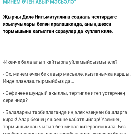
Җырчы Дилә Нигъмәтуллина социаль челтәрдәге
язылучылары белән аралашканда, аның шәхси
тормышына кагылган сораулар да күпләп килә.
-Икенче бала алып кайтырга уйламыйсызмы әле?
- Ох, минем өчен бик авыр мәсьәлә, кызганычка каршы.
Инде планлаштырмыйбыз да...
- Сәфинәне шундый акыллы, тәртипле итеп үстерүнең
сере нидә?
- Балаларны тәрбияләгәндә иң элек үзеңнән башларга
кирәк! Алар безнең яшәешне кабатлыйлар! Үземнең
тормышымнан чыгып бер мисал китерәсем килә. Без
гел балаларны орышып торабыз инде: кешеләр белән