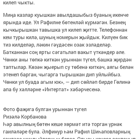
килеп чыкты.
Миңа казлар куышкан авылдашыбыз буаның икенче
ярында иде. Ул Рафилне бөтенләй күрмәгән. Безнең
кычкырышкан тавышка ул килеп җитте. Телефоннан
кем туры килә, шуның номерын җыйдык. Килүен бик
тиз килделәр, ләкин гәүдәсен озак эзләделәр.
Батканнан соң ярты сәгатьләп вакыт үткәндер әле.
Чөнки аны төпкә киткән урыннан түгел, башка җирдән
таптылар. Көзән җыерып су төбенә киткәч, аягы белән
этенеп барган, чыгарга тырышкан дип уйлыйбыз.
Чөнки ул буада агым юк», — дип сөйләп бирде Гөлинә
апа бу хәлләрне «Интертат» хәбәрчесенә.
Фото фаҗига булган урыннан түгел
Ризәлә Корбанова
Һәр авылның бөтен кеше хөрмәт итә торган үрнәк
гаиләләре була. Әлфинур һәм Рафил Шиһаповларның
гаиләсе шундыйларның берсе. Олысы-кечесе сокланып