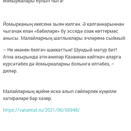
йомыркалары булып чыга!
Йомырканың икесенә зыян килгән. Ә калганнарыннан
чыгачак елан «бәбиләре» бу эсседә озак көттермәс
анысы. Малайларның шатлыклары эчләренә сыймый:
– Ни икәнен белгәч шаккаттык! Шундый матур бит!
Атна ахырында әти-әниләр Казаннан кайткач аларга
күрсәтәбез дә йомыркаларны болынга илтәбез, –
диләр.
Малайларның җәйне искә алып сөйләрлек күңелле
хатирәләре бар хәзер.
https://vatantat.ru/2021/06/56948/