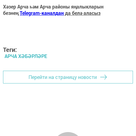
Хәзер Арча һәм Арча районы яңалыкларын
безнең
Telegram-каналдан
да белә аласыз
Теги:
АРЧА ХӘБӘРЛӘРЕ
Перейти на страницу новости