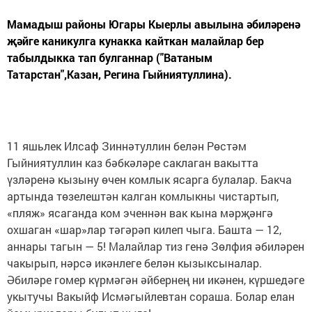
Мамадыш районы Югары Кыерлы авылына әбиләренә
җәйге каникулга кунакка кайткан малайлар бер
табылдыкка тап булганнар ("Ватаным
Татарстан",Казан, Регина Гыйниятуллина).
11 яшьлек Илсаф Зиннәтуллин белән Рөстәм
Гыйниятуллин каз бәбкәләре саклаган вакытта
үзләренә кызыну өчен комлык ясарга булалар. Бакча
артында төзелештән калган комлыкны чистартып,
«пляж» ясаганда ком эченнән вак кына мәрҗәнгә
охшаган «шар»лар тәгәрәп килеп чыга. Башта — 12,
аннары тагын — 5! Малайлар тиз генә Зөлфия әбиләрен
чакырып, нәрсә икәнлеге белән кызыксыналар.
Әбиләре гомер күрмәгән әйбернең ни икәнен, күршедәге
укытучы Вакыйф Исмәгыйлевтан сораша. Болар елан