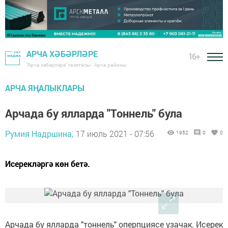
АРЧА ХӘБӘРЛӘРЕ
16+
"Арча хәбәрләре" газетасы - Арча районы
АРЧА ЯҢАЛЫКЛАРЫ
Арчада бу ялларда "Тоннель" була
Румия Надршина,
17 июль 2021 - 07:56
1952
0
0
Исерекләргә көн бетә.
Арчада бу ялларда "тоннель" оперпциясе узачак. Исерек