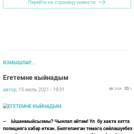
Перейти на страницу новости
ЯЗМЫШЛАР...
Егетемне кыйнадым
автор,
15 июль 2021 - 19:31
2538
0
– Ышанмыйсызмы? Чынлап әйтәм! Ул бу хакта хәтта
полициягә хәбәр иткән. Билгеләнгән темага сөйләшүебез