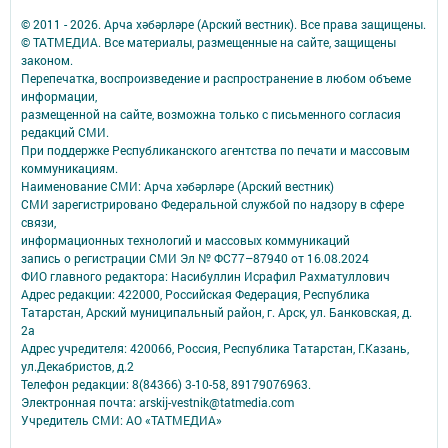
© 2011 - 2026. Арча хәбәрләре (Арский вестник). Все права защищены.
© ТАТМЕДИА. Все материалы, размещенные на сайте, защищены
законом.
Перепечатка, воспроизведение и распространение в любом объеме
информации,
размещенной на сайте, возможна только с письменного согласия
редакций СМИ.
При поддержке Республиканского агентства по печати и массовым
коммуникациям.
Наименование СМИ: Арча хәбәрләре (Арский вестник)
СМИ зарегистрировано Федеральной службой по надзору в сфере
связи,
информационных технологий и массовых коммуникаций
запись о регистрации СМИ Эл № ФС77–87940 от 16.08.2024
ФИО главного редактора: Насибуллин Исрафил Рахматуллович
Адрес редакции: 422000, Российская Федерация, Республика
Татарстан, Арский муниципальный район, г. Арск, ул. Банковская, д.
2а
Адрес учредителя: 420066, Россия, Республика Татарстан, Г.Казань,
ул.Декабристов, д.2
Телефон редакции: 8(84366) 3-10-58, 89179076963.
Электронная почта: arskij-vestnik@tatmedia.com
Учредитель СМИ: АО «ТАТМЕДИА»