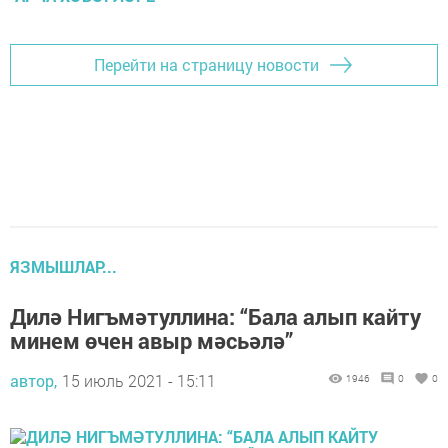
Перейти на страницу новости
ЯЗМЫШЛАР...
Дилә Нигъмәтуллина: “Бала алып кайту
минем өчен авыр мәсьәлә”
автор,
15 июль 2021 - 15:11
1946
0
0