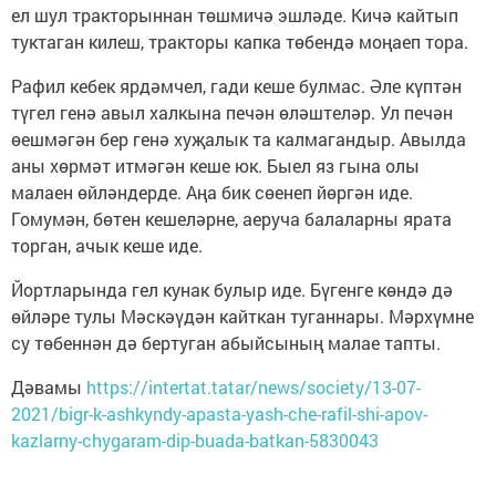
ел шул тракторыннан төшмичә эшләде. Кичә кайтып
туктаган килеш, тракторы капка төбендә моңаеп тора.
Рафил кебек ярдәмчел, гади кеше булмас. Әле күптән
түгел генә авыл халкына печән өләштеләр. Ул печән
өешмәгән бер генә хуҗалык та калмагандыр. Авылда
аны хөрмәт итмәгән кеше юк. Быел яз гына олы
малаен өйләндерде. Аңа бик сөенеп йөргән иде.
Гомумән, бөтен кешеләрне, аеруча балаларны ярата
торган, ачык кеше иде.
Йортларында гел кунак булыр иде. Бүгенге көндә дә
өйләре тулы Мәскәүдән кайткан туганнары. Мәрхүмне
су төбеннән дә бертуган абыйсының малае тапты.
Дәвамы
https://intertat.tatar/news/society/13-07-
2021/bigr-k-ashkyndy-apasta-yash-che-rafil-shi-apov-
kazlarny-chygaram-dip-buada-batkan-5830043