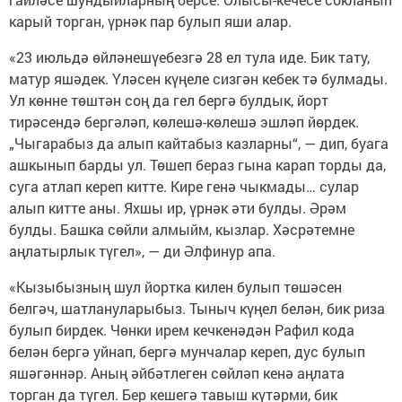
карый торган, үрнәк пар булып яши алар.
«23 июльдә өйләнешүебезгә 28 ел тула иде. Бик тату,
матур яшәдек. Үләсен күңеле сизгән кебек тә булмады.
Ул көнне төштән соң да гел бергә булдык, йорт
тирәсендә бергәләп, көлешә-көлешә эшләп йөрдек.
„Чыгарабыз да алып кайтабыз казларны“, — дип, буага
ашкынып барды ул. Төшеп бераз гына карап торды да,
суга атлап кереп китте. Кире генә чыкмады… сулар
алып китте аны. Яхшы ир, үрнәк әти булды. Әрәм
булды. Башка сөйли алмыйм, кызлар. Хәсрәтемне
аңлатырлык түгел», — ди Әлфинур апа.
«Кызыбызның шул йортка килен булып төшәсен
белгәч, шатлануларыбыз. Тыныч күңел белән, бик риза
булып бирдек. Чөнки ирем кечкенәдән Рафил кода
белән бергә уйнап, бергә мунчалар кереп, дус булып
яшәгәннәр. Аның әйбәтлеген сөйләп кенә аңлата
торган да түгел. Бер кешегә тавыш күтәрми, бик