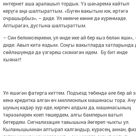
интернет аша аралашып тордык. Үз шәһәремә кайтып
керүгә аңа шалтыраттым. «Бүген вакытым юк, иртәгә
очрашырбыз», – диде. Ул икенче көнне дә күренмәде.
Аптырагач, дустына шалтыраттым.
– Син белмисеңмени, ул инде ике ай бер кыз белән яши», 
диде. Авып китә яздым. Соңгы вакытларда хатларында 
сөйләшүендә дә үзгәреш сизмәгән идем. Бу бит инде
хыянәт!
Ул яшәгән фатирга киттем. Подъезд төбендә әле бер ай э
кенә кредитка алган өч миллионлык машинасы тора. Ач
шуның кадәр зур иде, кирпеч алдым да, машинасының
тәрәзәләрен коеп төшердем, алгы бамперын ватып
бетердем. Сигнализация тавышына йөгереп чыкты ул.
Кыланышымнан аптырап калгандыр, күрәсең, аннан, фи