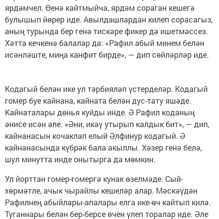
ярдәмчел. Өенә кайтмыйча, ярдәм сораган кешегә
булышып йөрер иде. Авылдашлардан килеп сорасагыз,
аның турында бер генә тискәре фикер дә ишетмәссез.
Хәтта кечкенә балалар да: «Рафил абый минем белән
исәнләште, миңа канфит бирде», — дип сөйләрләр иде.
Кодагый белән ике ул тәрбияләп үстерделәр. Кодагый
гомер буе кайнана, кайната белән дус-тату яшәде.
Кайнаталары дөнья куйды инде. Ә Рафил коданың
әнисе исән әле. «Әни, икәү утырып калдык бит», — дип,
кайнанасын кочаклап елый Әлфинур кодагый. Ә
кайнанасында күбрәк бала акыллы. Хәзер генә белә,
шул минутта инде онытырга да мөмкин.
Ул йорттан гомер-гомергә кунак өзелмәде. Сый-
хөрмәтле, ачык чырайлы кешеләр алар. Мәскәүдән
Рафилнең абыйлары-апалары елга ике-өч кайтып килә.
Туганнары белән бер-берсе өчен үлеп торалар иде. Әле