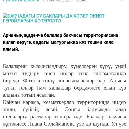
Арчаның җиденче балалар бакчасы территориясенә
килеп керүгә, андагы матурлыкка күз төшми кала
алмый.
Балаларны кызыксындыру, күңелләрен күрү, уңай
мохит тудыру өчен ниләр генә эшләмәгәннәр
биредә. Фотога төшү зонасына кадәр бар. Анысы
туган телләр һәм халыклар бердәмлеге елын күз
алдына тотып ясалган.
Кайчан карама, хезмәткәрләр территориядә нидер
эшли, буйый, ясый. Соңгы баруымда алар
стеналарга рәсемнәр төшерә иде. Балалар бакчасы
җитәкчесе Лиана Сөләйманова үзе дә шунда. Ул үзе