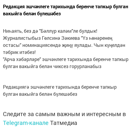
Редакция эшчәнлеге тарихында беренче тапкыр булган
вакыйга белән бүлешәбез
Ниһаять, без дә "Бәллүр каләм"ле булдык!
Журналистыбыз Гөлсинә Зәкиева "Үз һөнәренең
остасы" номинациясендә җиңү яулады. Чын күңелдән
тәбрик итәбез!
"Арча хәбәрләре" эшчәнлеге тарихында беренче тапкыр
булган вакыйга белән чиксез горурланабыз
Редакциягә эшчәнлеге тарихында беренче тапкыр
булган вакыйга белән бүлешәбез
Следите за самым важным и интересным в
Telegram-канале
Татмедиа