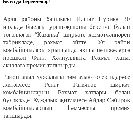
Быел да беренчеләр!
Арча районы башлыгы Илшат Нуриев 30
июльдә быелгы урып-җыюны беренче булып
төгәлләгән “Казанка” ширкәте хезмәтчәннәрен
тәбрикләде, рәхмәт әйтте. Ул район
комбайнчылары ярышында яхшы нәтиҗәләргә
ирешкән Фаил Хәлиуллинга Рәхмәт хаты,
акчалата премия тапшырды.
Район авыл хуҗалыгы һәм азык-төлек идарәсе
җитәкчесе Ренат Гатиятов ширкәт
комбайнчыларын Рәхмәт хатлары белән
бүләкләде. Хуҗалык җитәкчесе Айдар Сабиров
комбайнчыларның һәммәсенә премия
тапшырды.