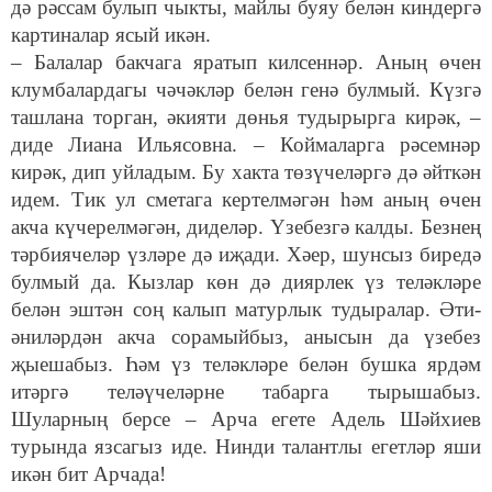
дә рәссам булып чыкты, майлы буяу белән киндергә
картиналар ясый икән.
– Балалар бакчага яратып килсеннәр. Аның өчен
клумбалардагы чәчәкләр белән генә булмый. Күзгә
ташлана торган, әкияти дөнья тудырырга кирәк, –
диде Лиана Ильясовна. – Коймаларга рәсемнәр
кирәк, дип уйладым. Бу хакта төзүчеләргә дә әйткән
идем. Тик ул сметага кертелмәгән һәм аның өчен
акча күчерелмәгән, диделәр. Үзебезгә калды. Безнең
тәрбиячеләр үзләре дә иҗади. Хәер, шунсыз биредә
булмый да. Кызлар көн дә диярлек үз теләкләре
белән эштән соң калып матурлык тудыралар. Әти-
әниләрдән акча сорамыйбыз, анысын да үзебез
җыешабыз. Һәм үз теләкләре белән бушка ярдәм
итәргә теләүчеләрне табарга тырышабыз.
Шуларның берсе – Арча егете Адель Шәйхиев
турында язсагыз иде. Нинди талантлы егетләр яши
икән бит Арчада!