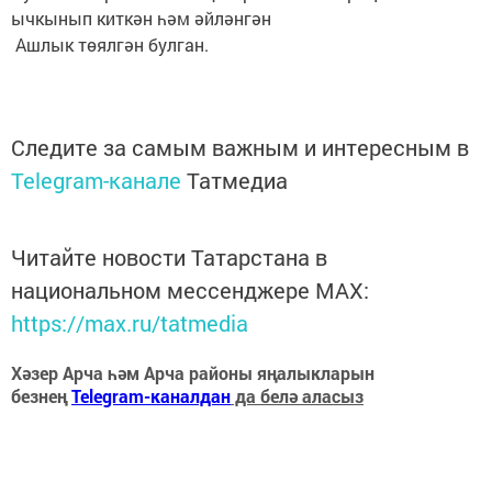
ычкынып киткән һәм әйләнгән
Ашлык төялгән булган.
Следите за самым важным и интересным в
Telegram-канале
Татмедиа
Читайте новости Татарстана в
национальном мессенджере MАХ:
https://max.ru/tatmedia
Хәзер Арча һәм Арча районы яңалыкларын
безнең
Telegram-каналдан
да белә аласыз