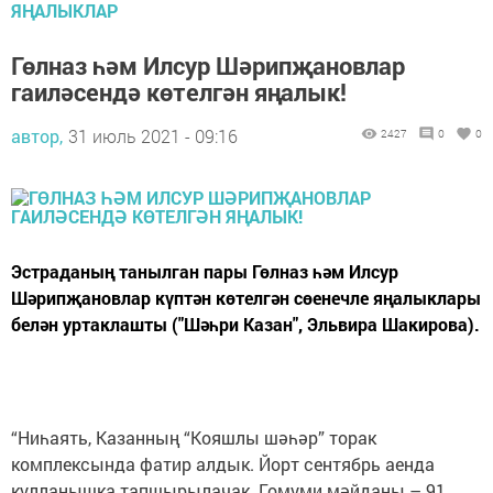
ЯҢАЛЫКЛАР
Гөлназ һәм Илсур Шәрипҗановлар
гаиләсендә көтелгән яңалык!
автор,
31 июль 2021 - 09:16
2427
0
0
Эстраданың танылган пары Гөлназ һәм Илсур
Шәрипҗановлар күптән көтелгән сөенечле яңалыклары
белән уртаклашты ("Шәһри Казан", Эльвира Шакирова).
“Ниһаять, Казанның “Кояшлы шәһәр” торак
комплексында фатир алдык. Йорт сентябрь аенда
кулланышка тапшырылачак. Гомуми мәйданы – 91