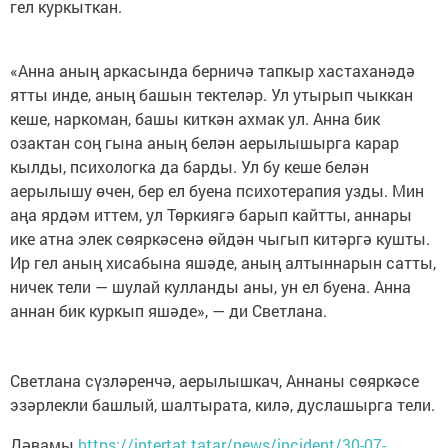
гел куркыткан.
«Анна аның аркасында берничә тапкыр хастаханәдә
ятты инде, аның башын тектеләр. Ул утырып чыккан
кеше, наркоман, башы киткән ахмак ул. Анна бик
озактан соң гына аның белән аерылышырга карар
кылды, психологка да барды. Ул бу кеше белән
аерылышу өчен, бер ел буена психотерапия узды. Мин
аңа ярдәм иттем, ул Төркиягә барып кайтты, аннары
ике атна элек сөяркәсенә өйдән чыгып китәргә кушты.
Ир гел аның хисабына яшәде, аның алтыннарын сатты,
ничек тели — шулай кулланды аны, ун ел буена. Анна
аннан бик куркып яшәде», — ди Светлана.
Светлана сүзләренчә, аерылышкач, Аннаны сөяркәсе
эзәрлекли башлый, шалтырата, килә, дуслашырга тели.
Дәвамы
https://intertat.tatar/news/incident/30-07-