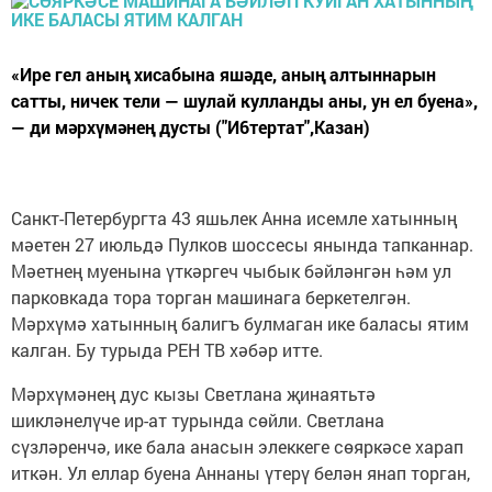
«Ире гел аның хисабына яшәде, аның алтыннарын
сатты, ничек тели — шулай кулланды аны, ун ел буена»,
— ди мәрхүмәнең дусты ("И6тертат",Казан)
Санкт-Петербургта 43 яшьлек Анна исемле хатынның
мәетен 27 июльдә Пулков шоссесы янында тапканнар.
Мәетнең муенына үткәргеч чыбык бәйләнгән һәм ул
парковкада тора торган машинага беркетелгән.
Мәрхүмә хатынның балигъ булмаган ике баласы ятим
калган. Бу турыда РЕН ТВ хәбәр итте.
Мәрхүмәнең дус кызы Светлана җинаятьтә
шикләнелүче ир-ат турында сөйли. Светлана
сүзләренчә, ике бала анасын элеккеге сөяркәсе харап
иткән. Ул еллар буена Аннаны үтерү белән янап торган,