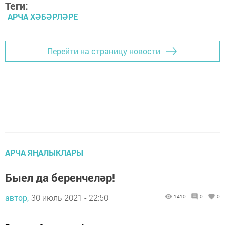
Теги:
АРЧА ХӘБӘРЛӘРЕ
Перейти на страницу новости
АРЧА ЯҢАЛЫКЛАРЫ
Быел да беренчеләр!
автор,
30 июль 2021 - 22:50
1410
0
0