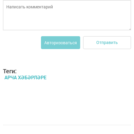
Отправить
Авторизоваться
Теги:
АРЧА ХӘБӘРЛӘРЕ