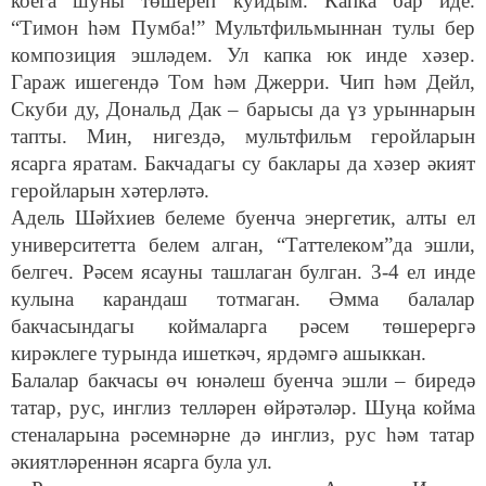
коега шуны төшереп куйдым. Капка бар иде.
“Тимон һәм Пумба!” Мультфильмыннан тулы бер
композиция эшләдем. Ул капка юк инде хәзер.
Гараж ишегендә Том һәм Джерри. Чип һәм Дейл,
Скуби ду, Дональд Дак – барысы да үз урыннарын
тапты. Мин, нигездә, мультфильм геройларын
ясарга яратам. Бакчадагы су баклары да хәзер әкият
геройларын хәтерләтә.
Адель Шәйхиев белеме буенча энергетик, алты ел
университетта белем алган, “Таттелеком”да эшли,
белгеч. Рәсем ясауны ташлаган булган. 3-4 ел инде
кулына карандаш тотмаган. Әмма балалар
бакчасындагы коймаларга рәсем төшерергә
кирәклеге турында ишеткәч, ярдәмгә ашыккан.
Балалар бакчасы өч юнәлеш буенча эшли – биредә
татар, рус, инглиз телләрен өйрәтәләр. Шуңа койма
стеналарына рәсемнәрне дә инглиз, рус һәм татар
әкиятләреннән ясарга була ул.