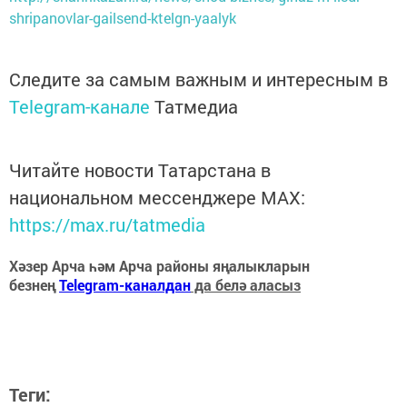
shripanovlar-gailsend-ktelgn-yaalyk
Следите за самым важным и интересным в
Telegram-канале
Татмедиа
Читайте новости Татарстана в
национальном мессенджере MАХ:
https://max.ru/tatmedia
Хәзер Арча һәм Арча районы яңалыкларын
безнең
Telegram-каналдан
да белә аласыз
Теги: