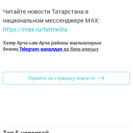
Читайте новости Татарстана в
национальном мессенджере MАХ:
https://max.ru/tatmedia
Хәзер Арча һәм Арча районы яңалыкларын
безнең
Telegram-каналдан
да белә аласыз
Перейти на страницу новости
Топ 5 новостей