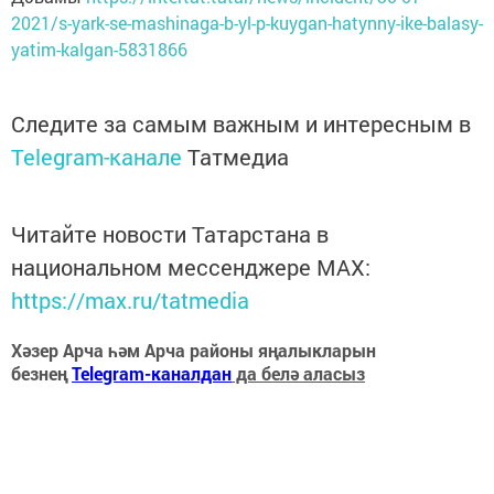
2021/s-yark-se-mashinaga-b-yl-p-kuygan-hatynny-ike-balasy-
yatim-kalgan-5831866
Следите за самым важным и интересным в
Telegram-канале
Татмедиа
Читайте новости Татарстана в
национальном мессенджере MАХ:
https://max.ru/tatmedia
Хәзер Арча һәм Арча районы яңалыкларын
безнең
Telegram-каналдан
да белә аласыз