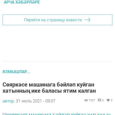
АРЧА ХӘБӘРЛӘРЕ
Перейти на страницу новости
ЯЗМЫШЛАР...
Сөяркәсе машинага бәйләп куйган
хатынның ике баласы ятим калган
автор,
31 июль 2021 - 09:07
7207
0
0