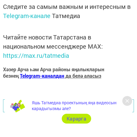
Следите за самым важным и интересным в
Telegram-канале
Татмедиа
Читайте новости Татарстана в
национальном мессенджере MАХ:
https://max.ru/tatmedia
Хәзер Арча һәм Арча районы яңалыкларын
безнең
Telegram-каналдан
да белә аласыз
Яшь Татмедиа проектының яңа видеосын
Перейти на страницу новости
карадыгызмы әле?
Карарга