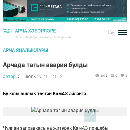
АРЧА ХӘБӘРЛӘРЕ
16+
"Арча хәбәрләре" газетасы - Арча районы
АРЧА ЯҢАЛЫКЛАРЫ
Арчада тагын авария булды
автор,
31 июль 2021 - 21:12
5076
0
3
Бу юлы ашлык төягән КамАЗ әйләнгә.
Чулпан заправкасына җитәрәк КамАЗ прицебы