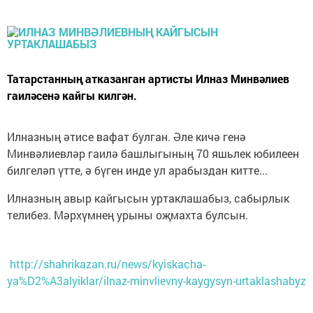
Татарстанның атказанган артисты Илназ Минвәлиев
гаиләсенә кайгы килгән.
Илназның әтисе вафат булган. Әле кичә генә
Минвәлиевләр гаилә башлыгының 70 яшьлек юбилеен
билгеләп үтте, ә бүген инде ул арабыздан китте...
Илназның авыр кайгысын уртаклашабыз, сабырлык
телибез. Мәрхүмнең урыны оҗмахта булсын.
http://shahrikazan.ru/news/kyiskacha-
ya%D2%A3alyiklar/ilnaz-minvlievny-kaygysyn-urtaklashabyz