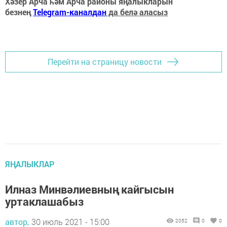
Хәзер Арча һәм Арча районы яңалыкларын
безнең
Telegram-каналдан
да белә аласыз
Перейти на страницу новости
ЯҢАЛЫКЛАР
Илназ Минвәлиевның кайгысын
уртаклашабыз
автор,
30 июль 2021 - 15:00
2052
0
0