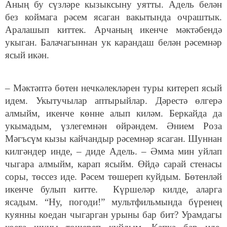
Аның бу сүзләре кызыксыну уятты. Адель белән
без коймага рәсем ясаган вакытында очраштык.
Аралашып киттек. Арчаның икенче мәктәбендә
укыган. Балачагыннан ук карандаш белән рәсемнәр
ясый икән.
– Мәктәптә бөтен нечкәлекләрен туры китереп ясый
идем. Укытучылар аптырыйлар. Дәрестә өлгерә
алмыйм, икенче көнне алып киләм. Беркайда да
укымадым, үзлегемнән өйрәндем. Әнием Роза
Мәгъсүм кызы кайчандыр рәсемнәр ясаган. Шуннан
килгәндер инде, – диде Адель. – Әмма мин уйлап
чыгара алмыйм, карап ясыйм. Өйдә сарай стенасы
соры, төссез иде. Рәсем төшереп куйдым. Бөтенләй
икенче булып китте. Күршеләр килде, аларга
ясадым. “Ну, погоди!” мультфильмында бүренең
куянны коедан чыгарган урыны бар бит? Урамдагы