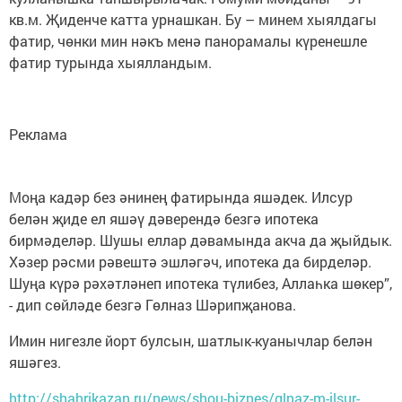
кв.м. Җиденче катта урнашкан. Бу – минем хыялдагы
фатир, чөнки мин нәкъ менә панорамалы күренешле
фатир турында хыялландым.
Реклама
Моңа кадәр без әнинең фатирында яшәдек. Илсур
белән җиде ел яшәү дәверендә безгә ипотека
бирмәделәр. Шушы еллар дәвамында акча да җыйдык.
Хәзер рәсми рәвештә эшләгәч, ипотека да бирделәр.
Шуңа күрә рәхәтләнеп ипотека түлибез, Аллаһка шөкер”,
- дип сөйләде безгә Гөлназ Шәрипҗанова.
Имин нигезле йорт булсын, шатлык-куанычлар белән
яшәгез.
http://shahrikazan.ru/news/shou-biznes/glnaz-m-ilsur-