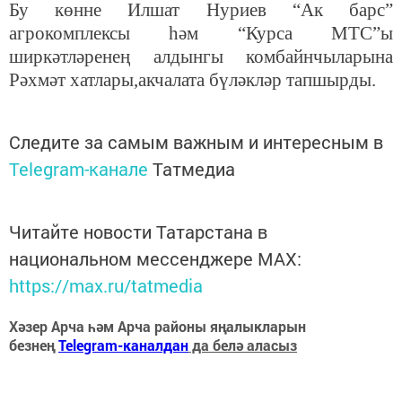
Бу көнне Илшат Нуриев “Ак барс”
агрокомплексы һәм “Курса МТС”ы
ширкәтләренең алдынгы комбайнчыларына
Рәхмәт хатлары,акчалата бүләкләр тапшырды.
Следите за самым важным и интересным в
Telegram-канале
Татмедиа
Читайте новости Татарстана в
национальном мессенджере MАХ:
https://max.ru/tatmedia
Хәзер Арча һәм Арча районы яңалыкларын
безнең
Telegram-каналдан
да белә аласыз