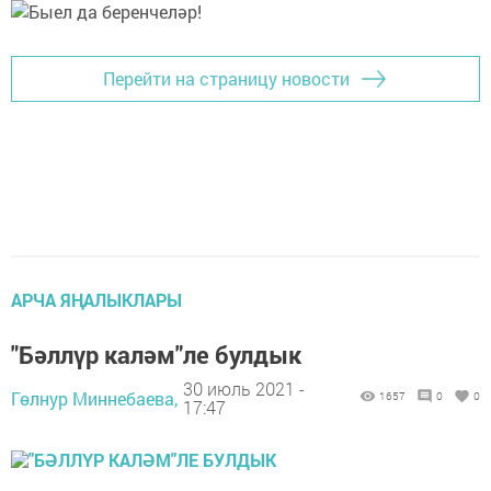
Перейти на страницу новости
АРЧА ЯҢАЛЫКЛАРЫ
"Бәллүр каләм"ле булдык
30 июль 2021 -
Гөлнур Миннебаева,
1657
0
0
17:47