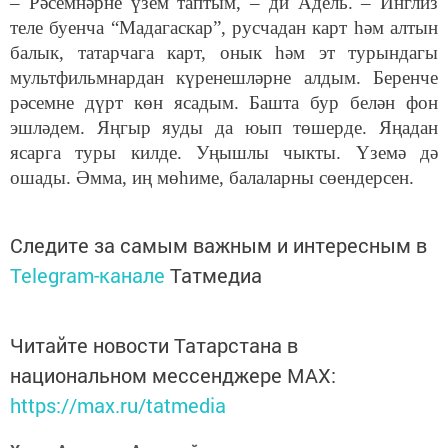
– Рәсемнәрне үзем таптым, – ди Адель. – Инглиз
теле буенча “Мадагаскар”, русчадан карт һәм алтын
балык, татарчага карт, онык һәм эт турындагы
мультфильмнардан күренешләрне алдым. Беренче
рәсемне дүрт көн ясадым. Башта бур белән фон
эшләдем. Яңгыр яуды да юып төшерде. Яңадан
ясарга туры килде. Уңышлы чыкты. Үземә дә
ошады. Әмма, иң мөһиме, балаларны сөендерсен.
Следите за самым важным и интересным в
Telegram-канале
Татмедиа
Читайте новости Татарстана в
национальном мессенджере MАХ:
https://max.ru/tatmedia