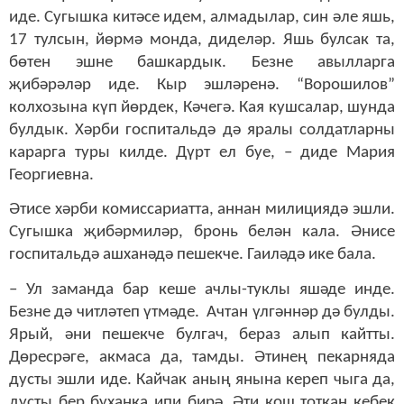
иде. Сугышка китәсе идем, алмадылар, син әле яшь,
17 тулсын, йөрмә монда, диделәр. Яшь булсак та,
бөтен эшне башкардык. Безне авылларга
җибәрәләр иде. Кыр эшләренә. “Ворошилов”
колхозына күп йөрдек, Кәчегә. Кая кушсалар, шунда
булдык. Хәрби госпитальдә дә яралы солдатларны
карарга туры килде. Дүрт ел буе, – диде Мария
Георгиевна.
Әтисе хәрби комиссариатта, аннан милициядә эшли.
Сугышка җибәрмиләр, бронь белән кала. Әнисе
госпитальдә ашханәдә пешекче. Гаиләдә ике бала.
– Ул заманда бар кеше ачлы-туклы яшәде инде.
Безне дә читләтеп үтмәде. Ачтан үлгәннәр дә булды.
Ярый, әни пешекче булгач, бераз алып кайтты.
Дөресрәге, акмаса да, тамды. Әтинең пекарняда
дусты эшли иде. Кайчак аның янына кереп чыга да,
дусты бер буханка ипи бирә. Әти кош тоткан кебек