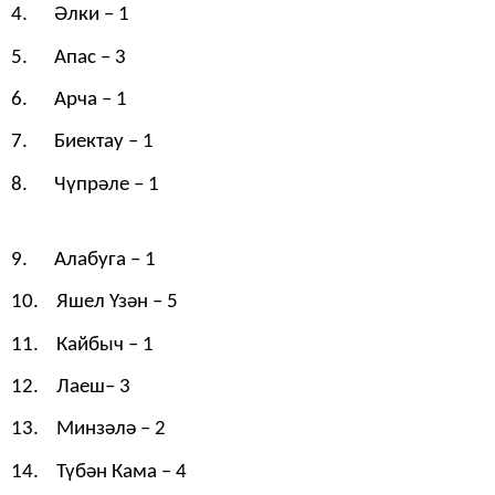
4.
Әлки
– 1
5. Апас – 3
6. Ар
ча
– 1
7.
Биектау
– 1
8.
Чүпрәле
– 1
9.
Алабуга
– 1
10.
Яшел Үзән
– 5
11. Кайб
ыч
– 1
12. Ла
е
ш– 3
13. М
и
нз
ә
л
ә
– 2
14.
Түбән Кама
– 4