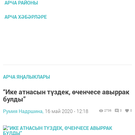
АРЧА РАЙОНЫ
АРЧА ХӘБӘРЛӘРЕ
АРЧА ЯҢАЛЫКЛАРЫ
“Ике атнасын түздек, өченчесе авыррак
булды”
Румия Надршина,
16 май 2020 - 12:18
2736
0
0