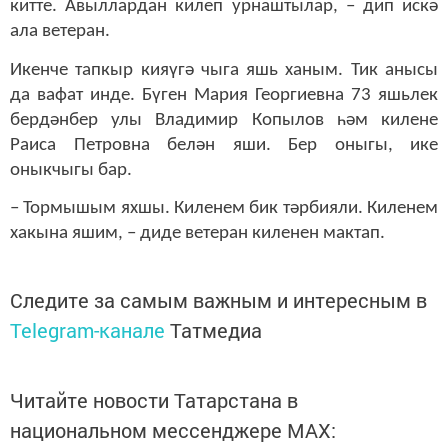
китте. Авыллардан килеп урнаштылар, – дип искә
ала ветеран.
Икенче тапкыр кияүгә чыга яшь ханым. Тик анысы
да вафат инде. Бүген Мария Георгиевна 73 яшьлек
бердәнбер улы Владимир Копылов һәм килене
Раиса Петровна белән яши. Бер оныгы, ике
оныкчыгы бар.
– Тормышым яхшы. Киленем бик тәрбияли. Киленем
хакына яшим, – диде ветеран киленен мактап.
Следите за самым важным и интересным в
Telegram-канале
Татмедиа
Читайте новости Татарстана в
национальном мессенджере MАХ: