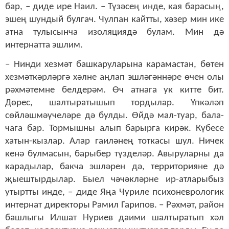
бар, – диде ире Наил. – Түзәсең инде, кая барасың,
эшең шундый булгач. Чулпан кайтты, хәзер мин ике
атна тулысынча изоляциядә булам. Мин дә
интернатта эшлим.
– Нинди хезмәт башкаруларына карамастан, бөтен
хезмәткәрләргә хәлне аңлап эшләгәннәре өчен олы
рәхмәтемне белдерәм. Өч атнага ук китте бит.
Дөрес, шалтыратышып тордылар. Үпкәләп
сөйләшмәүчеләре дә булды. Өйдә мал-туар, бала-
чага бар. Тормышны алып барырга кирәк. Күбесе
хатын-кызлар. Алар гаиләнең тоткасы шул. Ничек
кенә булмасын, барыбер түзделәр. Авыруларны да
карадылар, бакча эшләрен дә, территорияне дә
җыештырдылар. Быел чәчәкләрне ир-атларыбыз
утыртты инде, – диде Яңа Чуриле психоневрологик
интернат директоры Рамил Гарипов. – Рәхмәт, район
башлыгы Илшат Нуриев даими шалтыратып хәл