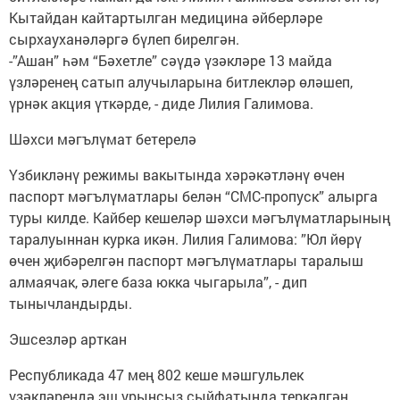
Кытайдан кайтартылган медицина әйберләре
сырхауханәләргә бүлеп бирелгән.
-”Ашан” һәм “Бәхетле” сәүдә үзәкләре 13 майда
үзләренең сатып алучыларына битлекләр өләшеп,
үрнәк акция үткәрде, - диде Лилия Галимова.
Шәхси мәгълүмат бетерелә
Үзбикләнү режимы вакытында хәрәкәтләнү өчен
паспорт мәгълүматлары белән “СМС-пропуск” алырга
туры килде. Кайбер кешеләр шәхси мәгълүматларының
таралуыннан курка икән. Лилия Галимова: ”Юл йөрү
өчен җибәрелгән паспорт мәгълүматлары таралыш
алмаячак, әлеге база юкка чыгарыла”, - дип
тынычландырды.
Эшсезләр арткан
Республикада 47 мең 802 кеше мәшгульлек
үзәкләрендә эш урынсыз сыйфатында теркәлгән.