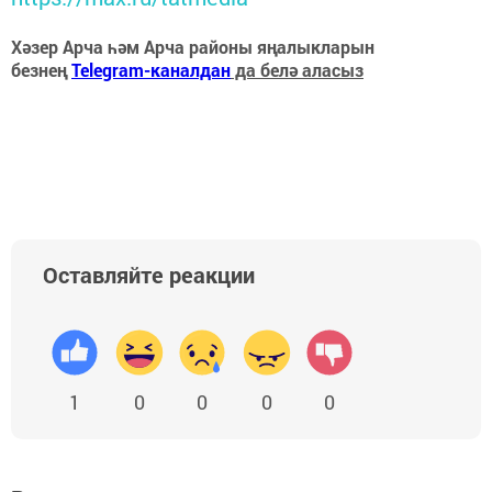
Хәзер Арча һәм Арча районы яңалыкларын
безнең
Telegram-каналдан
да белә аласыз
Оставляйте реакции
1
0
0
0
0