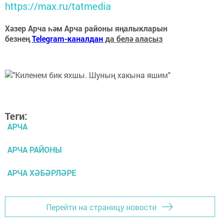
https://max.ru/tatmedia
Хәзер Арча һәм Арча районы яңалыкларын
безнең
Telegram-каналдан
да белә аласыз
Теги:
АРЧА
АРЧА РАЙОНЫ
АРЧА ХӘБӘРЛӘРЕ
Перейти на страницу новости