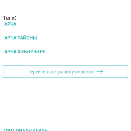
Теги:
АРЧА
АРЧА РАЙОНЫ
АРЧА ХӘБӘРЛӘРЕ
Перейти на страницу новости
АРЧА ЯҢАЛЫКЛАРЫ