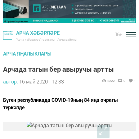
АРЧА ХӘБӘРЛӘРЕ
16+
"Арча хәбәрләре" газетасы - Арча районы
АРЧА ЯҢАЛЫКЛАРЫ
Арчада тагын бер авыручы артты
автор,
16 май 2020 - 12:33
2222
0
1
Бүген республикада COVID-19ның 84 яңа очрагы
теркәлде