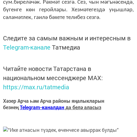
сум.биреләчәк. Рәхмәт сезгә. Сез, чын мәгънәсендә,
бүгенге көн геройлары. Хезмәтегездә уңышлар,
сәламәтлек, гаилә бәхете телибез сезгә.
Следите за самым важным и интересным в
Telegram-канале
Татмедиа
Читайте новости Татарстана в
национальном мессенджере MАХ:
https://max.ru/tatmedia
Хәзер Арча һәм Арча районы яңалыкларын
безнең
Telegram-каналдан
да белә аласыз