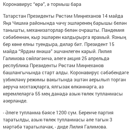
Коронавирус “өрә”, ә тормыш бара
Татарстан Президенты Рөстәм Миңнеханов 14 майда
Яңа Чишмә районында чәчү эшләренең барышы белән
танышты, механизаторлар белән очрашты. Пандемия
сәбәбеннән, кыр эшләрен калдырырга ярамый. Язның
бер көне елны туендыра, диләр бит. Президент 15
майда “Ярдәм янәшә” эшчәнлеген карый. Лилия
Галимова сөйләгәнчә, әлеге акция 25 апрельдә
республика Президенты Рөстәм Миңнеханов
башлангычында старт алды. Коронавирус сәбәбендәге
үзбикләнү режимы вакытында эштән аерылып торган
аеруча мохтаҗларга, ялгызак өлкәннәргә, аз
керемлеләргә 55 мең данәдә азык-төлек тупланмасы
әзерләнде.
- Әлеге тупланма бәясе 1200 сум. Беренче партия
таратылды, азык-төлек тупланмасы әле тагын 3
мәртәбә таратылачак, - диде Лилия Галимова.