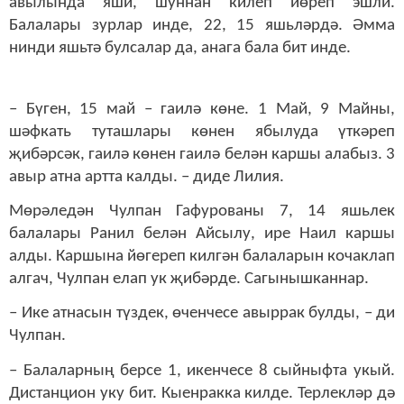
авылында яши, шуннан килеп йөреп эшли.
Балалары зурлар инде, 22, 15 яшьләрдә. Әмма
нинди яшьтә булсалар да, анага бала бит инде.
– Бүген, 15 май – гаилә көне. 1 Май, 9 Майны,
шәфкать туташлары көнен ябылуда үткәреп
җибәрсәк, гаилә көнен гаилә белән каршы алабыз. 3
авыр атна артта калды. – диде Лилия.
Мөрәледән Чулпан Гафурованы 7, 14 яшьлек
балалары Ранил белән Айсылу, ире Наил каршы
алды. Каршына йөгереп килгән балаларын кочаклап
алгач, Чулпан елап ук җибәрде. Сагынышканнар.
– Ике атнасын түздек, өченчесе авыррак булды, – ди
Чулпан.
– Балаларның берсе 1, икенчесе 8 сыйныфта укый.
Дистанцион уку бит. Кыенракка килде. Терлекләр дә