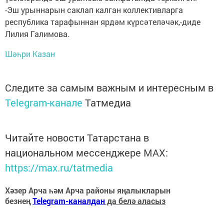
-Эш урыннарын саклап калган коллективларга
республика тарафыннан ярдәм күрсәтеләчәк,-диде
Лилия Галимова.
Шәһри Казан
Следите за самым важным и интересным в
Telegram-канале
Татмедиа
Читайте новости Татарстана в
национальном мессенджере MАХ:
https://max.ru/tatmedia
Хәзер Арча һәм Арча районы яңалыкларын
безнең
Telegram-каналдан
да белә аласыз