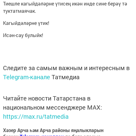
Тиешле кагыйдәләрне үтисең икән инде сине берәү тә
туктатмаячак.
Кагыйдәләрне үтик!
Исән-сау булыйк!
Следите за самым важным и интересным в
Telegram-канале
Татмедиа
Читайте новости Татарстана в
национальном мессенджере MАХ:
https://max.ru/tatmedia
Хәзер Арча һәм Арча районы яңалыкларын