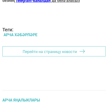
безнең
Telegram-каналдан
да белә аласыз
Теги:
АРЧА ХӘБӘРЛӘРЕ
Перейти на страницу новости
АРЧА ЯҢАЛЫКЛАРЫ