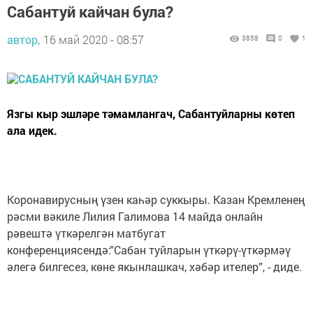
Сабантуй кайчан була?
автор,
16 май 2020 - 08:57
3858
0
1
Язгы кыр эшләре тәмамлангач, Сабантуйларны көтеп
ала идек.
Коронавирусның үзен каһәр суккыры. Казан Кремленең
рәсми вәкиле Лилия Галимова 14 майда онлайн
рәвештә үткәрелгән матбугат
конференциясендә:”Сабан туйларын үткәрү-үткәрмәү
әлегә билгесез, көне якынлашкач, хәбәр ителер”, - диде.