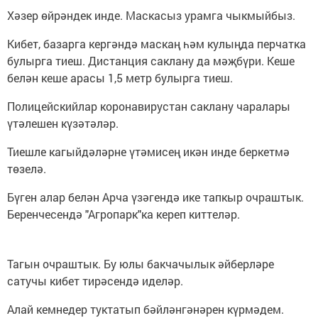
Хәзер өйрәндек инде. Маскасыз урамга чыкмыйбыз.
Кибет, базарга кергәндә маскаң һәм кулыңда перчатка
булырга тиеш. Дистанция саклану да мәҗбүри. Кеше
белән кеше арасы 1,5 метр булырга тиеш.
Полицейскийлар коронавирустан саклану чаралары
үтәлешен күзәтәләр.
Тиешле кагыйдәләрне үтәмисең икән инде беркетмә
төзелә.
Бүген алар белән Арча үзәгендә ике тапкыр очраштык.
Беренчесендә "Агропарк"ка кереп киттеләр.
Тагын очраштык. Бу юлы бакчачылык әйберләре
сатучы кибет тирәсендә иделәр.
Алай кемнедер туктатып бәйләнгәнәрен күрмәдем.