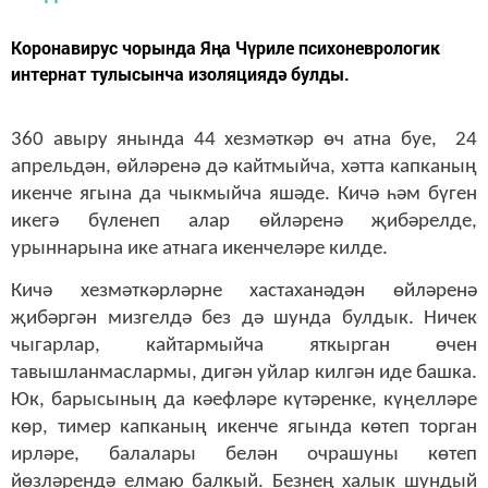
​​​​​​​Коронавирус чорында Яңа Чүриле психоневрологик
интернат тулысынча изоляциядә булды.
360 авыру янында 44 хезмәткәр өч атна буе, 24
апрельдән, өйләренә дә кайтмыйча, хәтта капканың
икенче ягына да чыкмыйча яшәде. Кичә һәм бүген
икегә бүленеп алар өйләренә җибәрелде,
урыннарына ике атнага икенчеләре килде.
Кичә хезмәткәрләрне хастаханәдән өйләренә
җибәргән мизгелдә без дә шунда булдык. Ничек
чыгарлар, кайтармыйча яткырган өчен
тавышланмаслармы, дигән уйлар килгән иде башка.
Юк, барысының да кәефләре күтәренке, күңелләре
көр, тимер капканың икенче ягында көтеп торган
ирләре, балалары белән очрашуны көтеп
йөзләрендә елмаю балкый. Безнең халык шундый