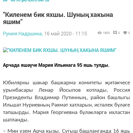
"Киленем бик яхшы. Шуның хакына
яшим"
Румия Надршина,
16 май 2020 - 11:15
1800
0
0
​​​​​​​Арчада яшәүче Мария Ильинага 95 яшь тулды.
Юбилярны шәһәр башкарма комитеты җитәкчесе
урынбасары Ленар Йосыпов котлады, Россия
Президенты Владимир Путинның, район башлыгы
Ильшат Нуриевның Рәхмәт хатларын, истәлек бүләге
тапшырды. Мария Георгиевна бүләкләргә ихластан
шатланды.
– Мин үзем Арча кызы. Сугыш башланганда 16 яшь