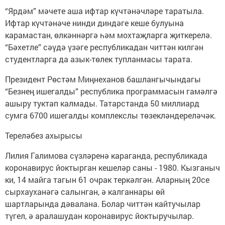
“Ярдәм” мәчете аша ифтар күчтәнәчләре таратыла.
Ифтар күчтәнәче нинди диндәге кеше булуына
карамастан, өлкәннәргә һәм мохтаҗларга җиткерелә.
“Бәхетле” сәүдә үзәге республикадан читтән килгән
студентларга да азык-төлек тупланмасы тарата.
Президент Рөстәм Миңнеханов башлангычындагы
“Безнең ишегалды” республика программасын гамәлгә
ашыру туктап калмады. Татарстанда 50 миллиард
сумга 6700 ишегалды комплекслы төзекләндереләчәк.
Тереләбез ахырысы
Лилия Галимова сүзләренә караганда, республикада
коронавирус йоктырган кешеләр саны - 1980. Кызганыч
ки, 14 майга тагын 61 очрак теркәлгән. Аларның 20се
сырхауханәгә салынган, ә калганнары өй
шартларында дәвалана. Болар читтән кайтучылар
түгел, ә аралашудан коронавирус йоктыручылар.