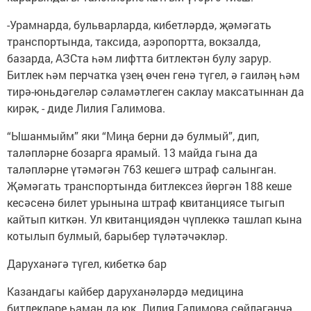
-Урамнарда, бульварларда, кибетләрдә, җәмәгать
транспортында, таксида, аэропортта, вокзалда,
базарда, АЗСта һәм лифтта битлектән булу зарур.
Битлек һәм перчатка үзең өчен генә түгел, ә гаиләң һәм
тирә-юньдәгеләр сәламәтлеген саклау максатыннан да
кирәк, - диде Лилия Галимова.
“Ышанмыйм” яки “Миңа берни дә булмый”, дип,
таләпләрне бозарга ярамый. 13 майда гына да
таләпләрне үтәмәгән 763 кешегә штраф салынган.
Җәмәгать транспортында битлексез йөргән 188 кеше
кесәсенә билет урынына штраф квитанциясе тыгып
кайтып киткән. Ул квитанциядән чүплеккә ташлап кына
котылып булмый, барыбер түләтәчәкләр.
Даруханәгә түгел, кибеткә бар
Казандагы кайбер даруханәләрдә медицина
битлекләре һаман да юк. Лилия Галимова сөйләгәнчә,