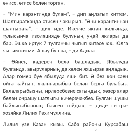
әнисе, әтисе белән торган.
– “Мин карантинда булам”, – дип аңлатып киттем.
Шалтыратканда әтисен чакырып: “Әни карантиннан
шалтырата”, – дия иде. Икенче яктан килгәндә,
тулысынча изоляциядә булуның уңай яклары да
бар. Эшкә иртүк 7 тулганчы чыгып китәсе юк. Юлга
чыгым китми. Ашау бушка, – ди Адилә.
– Өйнең кадерен белә башладык. Ябылуда
булганда, авыруларның да хәлен яхшырак аңладык.
Алар гомер буе ябылуда яши бит. Ә без көн саен
өйгә кайтып, якыннарыбыз белән бергә булабыз.
Балаларыбызны, ирләребезне сагындык, хәзер алар
белән очрашу шатлыгы кичерәчәкбез. Булган шушы
байлыгыбызның бәясен тойдык, – диде сестра-
хозяйка Лилия Рәхимуллина.
Лилия үзе Казан кызы. Саба районы Курсабаш