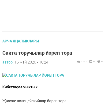
АРЧА ЯҢАЛЫКЛАРЫ
Сакта торучылар йөреп тора
автор,
16 май 2020 - 10:24
1742
0
0
Кибетләргә чыктык.
Җәяүле полицейскийлар йөреп тора.