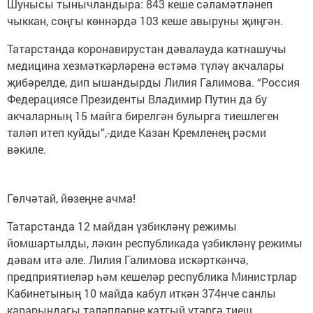
Шунысы тынычландыра: 843 кеше сәламәтләнеп
чыккан, соңгы көннәрдә 103 кеше авыруны җиңгән.
Татарстанда коронавирустан дәвалауда катнашучы
медицина хезмәткәрләренә өстәмә түләү акчалары
җибәрелде, дип ышандырды Лилия Галимова. “Россия
Федерациясе Президенты Владимир Путин да бу
акчаларның 15 майга бирелгән булырга тиешлеген
таләп итеп куйды”,-диде Казан Кремленең рәсми
вәкиле.
Гөлчәтай, йөзеңне ачма!
Татарстанда 12 майдан үзбикләнү режимы
йомшартылды, ләкин республикада үзбикләнү режимы
дәвам итә әле. Лилия Галимова искәрткәнчә,
предприятиеләр һәм кешеләр республика Министрлар
Кабинетының 10 майда кабул иткән 374нче санлы
карарындагы таләпләрне катгый үтәргә тиеш.