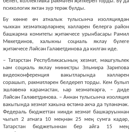
белеп, коллективка рәхмәтен җиткереп торды. Бу да
психологик яктан зур терәк булды.
Бу көнне өч атналык тулысынча изоляциядән
чыккан хезмәткәрләрнең хәлләрен белергә район
башкарма комитеты җитәкчесе урынбасары Рамил
Мөхетдинов, халыкны социаль яклау бүлеге
җитәкчесе Ләйсән Галәветдинова да килгән иде.
– Татарстан Республикасының хезмәт, мәшгульлек
һәм социаль яклау министры Эльмира Зарипова
видеоконференция вакытларында хәлләрен
сорашып, рәхмәтләрен белдереп торды. Кем булып
эшләвенә карамастан, һәр хезмәткәргә, – диде
Ләйсән Галәветдинова. – Аннан тулысынча изоляция
вакытында хезмәт хакына өстәмә акча да түләнәчәк.
Федераль бюджеттан нинди хезмәт башкаруыннан
чыгып 2 атнага 10 меңнән 25 мең сумга кадәр,
Татарстан бюджетыннан бер айга 15 мең