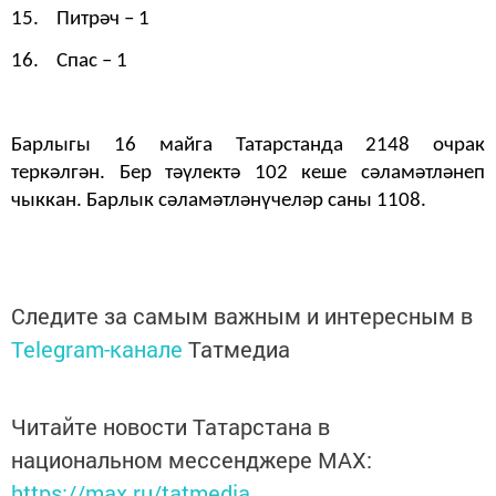
15. П
итрәч
– 1
16. Спас – 1
Барлыгы
16 ма
йга Тат
арстан
да
2148
очрак
теркәлгән. Бер тәүлектә 102 кеше сәламәтләнеп
чыккан. Барлык сәламәтләнүчеләр саны
1108
.
Следите за самым важным и интересным в
Telegram-канале
Татмедиа
Читайте новости Татарстана в
национальном мессенджере MАХ:
https://max.ru/tatmedia