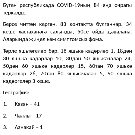
Бүген республикада COVID-19ның 84 яңа очрагы
теркәлде.
Берсе читтән кергән, 83 контактта булганнар. 34
кеше хастаханәгә салынды, 50се өйдә дәвалана.
Аларында җиңел һәм симптомсыз фома.
Төрле яшьтәгеләр бар. 18 яшькә кадәрләр 1, 18дән
30 яшькә кадәрләр 10, 30дан 50 яшькәчәләр 24,
50дән 60 яшькә кадәрләр 15, 60тан 70 яшькә
кадәрләр 26, 70тән 80 яшькәчәләр 5, 90 яшькә
кадәргеләр 3 кеше.
География:
1. Казан – 41
2. Ч
а
л
л
ы – 17
3. Азнака
й
– 1