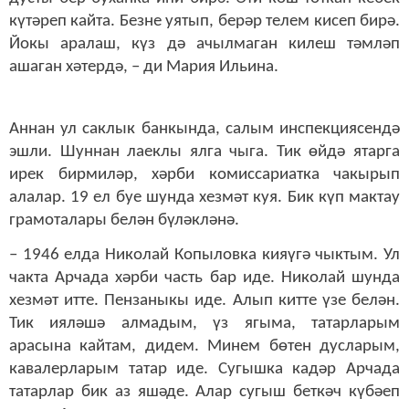
күтәреп кайта. Безне уятып, берәр телем кисеп бирә.
Йокы аралаш, күз дә ачылмаган килеш тәмләп
ашаган хәтердә, – ди Мария Ильина.
Аннан ул саклык банкында, салым инспекциясендә
эшли. Шуннан лаеклы ялга чыга. Тик өйдә ятарга
ирек бирмиләр, хәрби комиссариатка чакырып
алалар. 19 ел буе шунда хезмәт куя. Бик күп мактау
грамоталары белән бүләкләнә.
– 1946 елда Николай Копыловка кияүгә чыктым. Ул
чакта Арчада хәрби часть бар иде. Николай шунда
хезмәт итте. Пензаныкы иде. Алып китте үзе белән.
Тик ияләшә алмадым, үз ягыма, татарларым
арасына кайтам, дидем. Минем бөтен дусларым,
кавалерларым татар иде. Сугышка кадәр Арчада
татарлар бик аз яшәде. Алар сугыш беткәч күбәеп