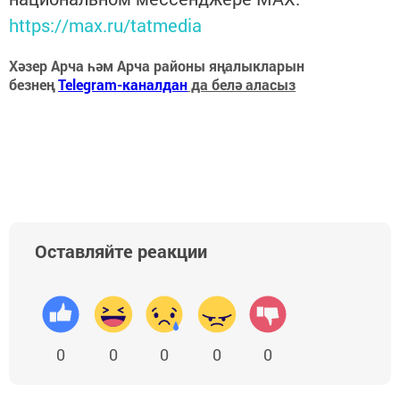
https://max.ru/tatmedia
Хәзер Арча һәм Арча районы яңалыкларын
безнең
Telegram-каналдан
да белә аласыз
Оставляйте реакции
0
0
0
0
0