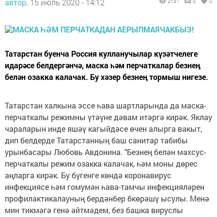
автор,
15 июль 2020 - 14:12
2137
0
0
Татарстан буенча Россия кулланучылар күзәтчелеге
идарәсе белдергәнчә, маска һәм перчаткалар безнең
белән озакка калачак. Бу хәзер безнең тормыш нигезе.
Татарстан халкына эссе һава шартларында да маска-
перчаткалы режимны үтәүне дәвам итәргә кирәк. Яклау
чараларын инде яшәү кагыйдәсе өчен алырга вакыт,
дип белдерде Татарстанның баш санитар табибы
урынбасары Любовь Авдонина. "Безнең белән махсус-
перчаткалы режим озакка калачак, һәм моны дөрес
аңларга кирәк. Бу бүгенге көндә коронавирус
инфекциясе һәм гомумән һава-тамчы инфекцияләрен
профилактикалауның бердәнбер бкөрәшү ысулы. Менә
мин тикмәгә генә әйтмәдем, без башка вируслы