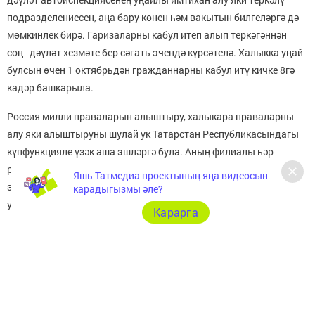
подразделениесен, аңа бару көнен һәм вакытын билгеләргә дә
мөмкинлек бирә. Гаризаларны кабул итеп алып теркәгәннән
соң дәүләт хезмәте бер сәгать эчендә күрсәтелә. Халыкка уңай
булсын өчен 1 октябрьдән гражданнарны кабул итү кичке 8гә
кадәр башкарыла.
Россия милли праваларын алыштыру, халыкара праваларны
алу яки алыштыруны шулай ук Татарстан Республикасындагы
күпфункцияле үзәк аша эшләргә була. Аның филиалы һәр
районда бар. Үзәк гариза алып теркәгәннән соң 15 эш көне
Яшь Татмедиа проектының яңа видеосын
эчендә башкара. Арчада күпфункцияле үзәк Галактионов
карадыгызмы әле?
урамы, 27 йортта урнашкан.
Карарга
Следите за самым важным и интересным в