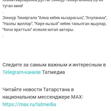
туган көне!
.
Зиннур Тимергали "Алма кебек кызарасың", "Ачуланма",
"Назлы җилләр", "Кире кызый" кебек танылган җырлар,
"Кичә яраттым" исемле китап авторы.
.
Следите за самым важным и интересным в
Telegram-канале
Татмедиа
Читайте новости Татарстана в
национальном мессенджере MАХ:
https://max.ru/tatmedia