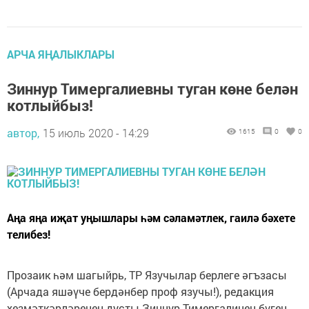
АРЧА ЯҢАЛЫКЛАРЫ
Зиннур Тимергалиевны туган көне белән
котлыйбыз!
автор,
15 июль 2020 - 14:29
1615
0
0
Аңа яңа иҗат уңышлары һәм сәламәтлек, гаилә бәхете
телибез!
Прозаик һәм шагыйрь, ТР Язучылар берлеге әгъзасы
(Арчада яшәүче бердәнбер проф язучы!), редакция
хезмәткәрләренең дусты Зиннур Тимергалинең бүген