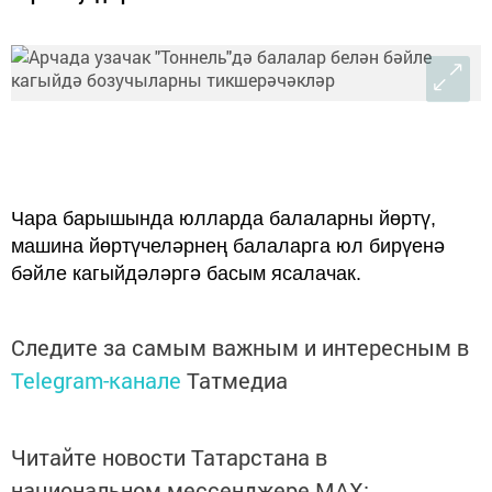
Чара барышында юлларда балаларны йөртү,
машина йөртүчеләрнең балаларга юл бирүенә
бәйле кагыйдәләргә басым ясалачак.
Следите за самым важным и интересным в
Telegram-канале
Татмедиа
Читайте новости Татарстана в
национальном мессенджере MАХ: