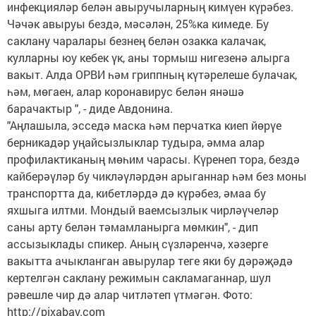
инфекцияләр белән авыручыларның кимүен күрәбез.
Чәчәк авыруы бездә, мәсәлән, 25%ка кимеде. Бу
саклану чаралары безнең белән озакка калачак,
кулларны юу кебек үк, аны тормыш нигезенә алырга
вакыт. Алда ОРВИ һәм гриппның күтәрелеше булачак,
һәм, мөгаен, алар коронавирус белән янәшә
барачактыр ", - диде Авдонина.
"Аңлашыла, эсседә маска һәм перчатка киеп йөрүе
берникадәр уңайсызлыклар тудыра, әмма алар
профилактиканың мөһим чарасы. Күренеп тора, бездә
кайберәүләр бу чикләүләрдән арыганнар һәм без моны
транспортта да, кибетләрдә дә күрәбез, әмаа бу
яхшыга илтми. Мондый ваемсызлык чирләүчеләр
саны арту белән тәмамланырга мөмкин", - дип
ассызыклады спикер. Аның сүзләренчә, хәзерге
вакытта ачыкланган авырулар теге яки бу дәрәҗәдә
кертелгән саклану режимын сакламаганнар, шул
рәвешле чир дә алар читләтеп үтмәгән. Фото:
http://pixabay.com