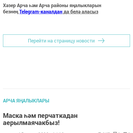
Хәзер Арча һәм Арча районы яңалыкларын
безнең
Telegram-каналдан
да белә аласыз
Перейти на страницу новости
АРЧА ЯҢАЛЫКЛАРЫ
Маска һәм перчаткадан
аерылмаячакбыз!