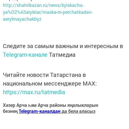
http://shahrikazan.ru/news/kyiskacha-
ya%D2%A3alyiklar/maska-m-perchatkadan-
aerylmayachakbyz
Следите за самым важным и интересным в
Telegram-канале
Татмедиа
Читайте новости Татарстана в
национальном мессенджере MАХ:
https://max.ru/tatmedia
Хәзер Арча һәм Арча районы яңалыкларын
безнең
Telegram-каналдан
да белә аласыз