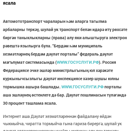
ясала
Автомототранспорт чараларын һәм аларга тагылма
арбаларны теркәү, шулай ук транспорт белән идарә итү рөхсәте
биргән таныклыкларны (права) алу яки алыштыруга электрон
рәвештә язылырга була. “Бердәм һәм муниципаль
хезмәтләрнең бердәм дәүләт порталы” федераль дәүләт
мәгълүмат системасында (
WWW.ГОСУСЛУГИ.РФ
). Россия
Федерациясе эчке эшләр министрлыгының юл хәрәкәте
куркынычсызлыгы дәүләт инспекциясе хәзер шушы юлны
тормышка ашыра башлады.
WWW.ГОСУСЛУГИ.РФ
порталы
аша эшләүнең өстенлеге дә бар. Дәүләт пошлинасын түләгәндә
30 процент ташлама ясала.
Интернет аша Дәүләт хезмәтләреннән файдалану өйдән
чыкмыйча, чиратта тормыйча гына гариза бирергә, шулай ук
дәүләт автоиспекциясенең уңайлы имтихан алу яки теркәлү