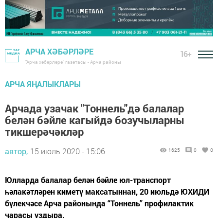
АРЧА ХӘБӘРЛӘРЕ
16+
"Арча хәбәрләре" газетасы - Арча районы
АРЧА ЯҢАЛЫКЛАРЫ
Арчада узачак "Тоннель"дә балалар
белән бәйле кагыйдә бозучыларны
тикшерәчәкләр
автор,
15 июль 2020 - 15:06
1625
0
0
Юлларда балалар белән бәйле юл-транспорт
һәлакәтләрен киметү максатыннан, 20 июльдә ЮХИДИ
бүлекчәсе Арча районында “Тоннель” профилактик
чарасы уздыра.