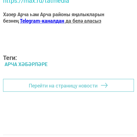
https://max.ru/tatmedia
Хәзер Арча һәм Арча районы яңалыкларын
безнең
Telegram-каналдан
да белә аласыз
Теги:
АРЧА ХӘБӘРЛӘРЕ
Перейти на страницу новости