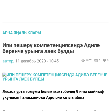
АРЧА ЯҢАЛЫКЛАРЫ
Ипи пешерү компетенциясендэ Адилә
беренче урынга лаек булды
автор,
11 декабрь 2020 - 10:45
1807
0
0
Лесхоз урта гомуми белем мәктәбенең 9 нчы сыйныф
укучысы Галимзянова Адиләне котлыйбыз