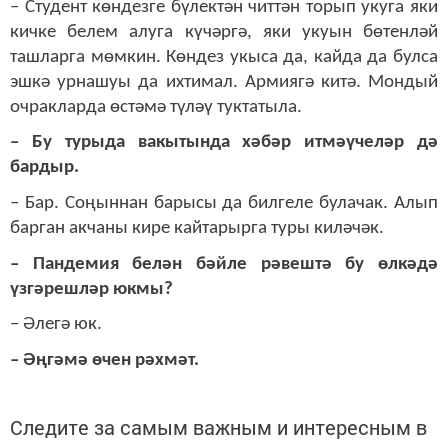
– Студент көндезге бүлектән читтән торып укуга яки
кичке белем алуга күчәргә, яки укуын бөтенләй
ташларга мөмкин. Көндез укыса да, кайда да булса
эшкә урнашуы да ихтимал. Армиягә китә. Мондый
очракларда өстәмә түләү туктатыла.
– Бу турыда вакытында хәбәр итмәүчеләр дә
бардыр.
– Бар. Соңыннан барысы да билгеле булачак. Алып
барган акчаны кире кайтарырга туры киләчәк.
– Пандемия белән бәйле рәвештә бу өлкәдә
үзгәрешләр юкмы?
– Әлегә юк.
– Әңгәмә өчен рәхмәт.
Следите за самым важным и интересным в