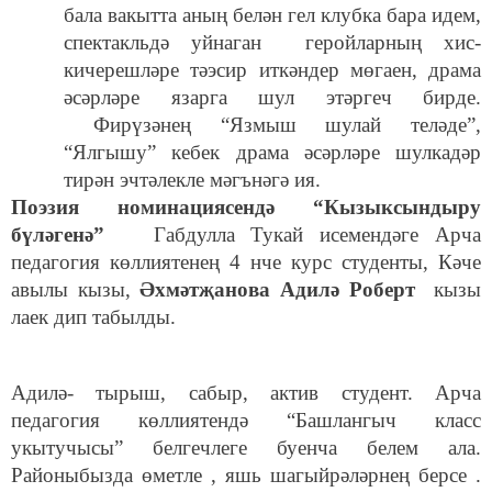
бала вакытта аның белән гел клубка бара идем,
спектакльдә уйнаган геройларның хис-
кичерешләре тәэсир иткәндер мөгаен, драма
әсәрләре язарга шул этәргеч бирде.
Фирүзәнең “Язмыш шулай теләде”,
“Ялгышу” кебек драма әсәрләре шулкадәр
тирән эчтәлекле мәгънәгә ия.
Поэзия номинациясендә “Кызыксындыру
бүләгенә”
Габдулла Тукай исемендәге Арча
педагогия көллиятенең 4 нче курс студенты, Кәче
авылы кызы,
Әхмәтҗанова Адилә Роберт
кызы
лаек дип табылды.
Адилә- тырыш, сабыр, актив студент. Арча
педагогия көллиятендә “Башлангыч класс
укытучысы” белгечлеге буенча белем ала.
Районыбызда өметле , яшь шагыйрәләрнең берсе .