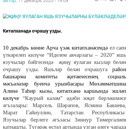
автор,
11 декабрь 2020 - 14:09
Китапханәдә очрашу узды.
10 декабрь көнне Арча үзәк китапханәсендә
ел саен
үткәрелеп килүче “Иделем акчарлагы – 2020” яшь
язучылар бәйгесендә җиңү яулаган кызлар белән
очрашу узды. Яшьләр белән очрашуга
район
башкарма комитеты җитәкчесенең социаль
мәсьәләләр буенча урынбасары Мөхәммәтшина
Алинә Таһир кызы, китапханә каршында эшләп
килүче
“Каурый каләм” әдәби иҗат берләшмәсе
әгъзалары: Марсель Шәрәпов, Ясминә Бакиева,
Марат Гайнуллин, Татарстан Республикасы
Язучылар берлеге әгъзасы Зиннур Тимергалиев
катнашты. Түгәрәк өстәл артында үзган әлеге чарада