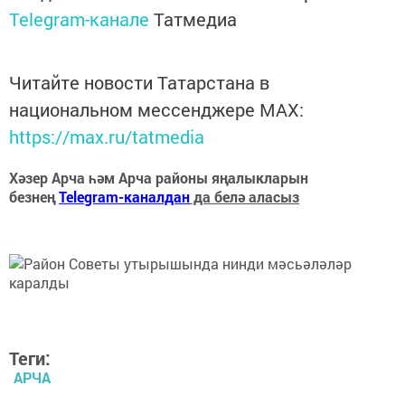
Telegram-канале
Татмедиа
Читайте новости Татарстана в
национальном мессенджере MАХ:
https://max.ru/tatmedia
Хәзер Арча һәм Арча районы яңалыкларын
безнең
Telegram-каналдан
да белә аласыз
Теги:
АРЧА