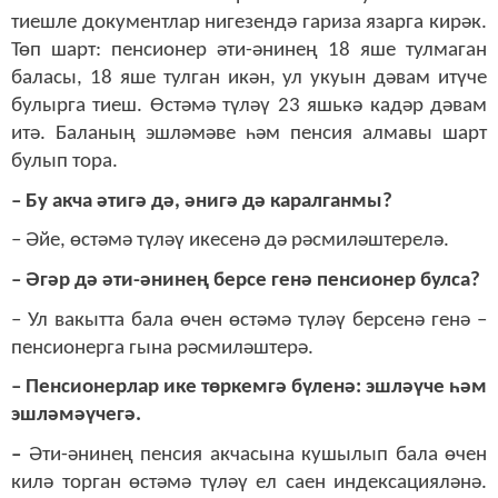
тиешле документлар нигезендә гариза язарга кирәк.
Төп шарт: пенсионер әти-әнинең 18 яше тулмаган
баласы, 18 яше тулган икән, ул укуын дәвам итүче
булырга тиеш. Өстәмә түләү 23 яшькә кадәр дәвам
итә. Баланың эшләмәве һәм пенсия алмавы шарт
булып тора.
– Бу акча әтигә дә, әнигә дә каралганмы?
– Әйе, өстәмә түләү икесенә дә рәсмиләштерелә.
– Әгәр дә әти-әнинең берсе генә пенсионер булса?
– Ул вакытта бала өчен өстәмә түләү берсенә генә –
пенсионерга гына рәсмиләштерә.
– Пенсионерлар ике төркемгә бүленә: эшләүче һәм
эшләмәүчегә.
–
Әти-әнинең
пенсия акчасына кушылып бала өчен
килә торган өстәмә түләү ел саен индексацияләнә.