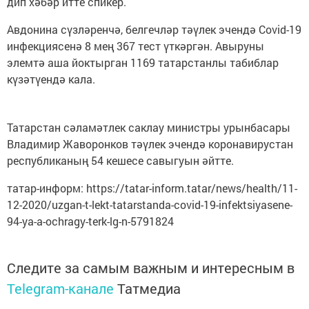
дип хәбәр итте спикер.
Авдонина сүзләренчә, белгечләр тәүлек эчендә Covid-19
инфекциясенә 8 мең 367 тест үткәргән. Авыруны
элемтә аша йоктырган 1169 татарстанлы табиблар
күзәтүендә кала.
Татарстан сәламәтлек саклау министры урынбасары
Владимир Жаворонков тәүлек эчендә коронавирустан
республиканың 54 кешесе савыгуын әйтте.
татар-информ: https://tatar-inform.tatar/news/health/11-
12-2020/uzgan-t-lekt-tatarstanda-covid-19-infektsiyasene-
94-ya-a-ochragy-terk-lg-n-5791824
Следите за самым важным и интересным в
Telegram-канале
Татмедиа