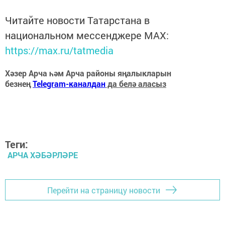
Читайте новости Татарстана в
национальном мессенджере MАХ:
https://max.ru/tatmedia
Хәзер Арча һәм Арча районы яңалыкларын
безнең
Telegram-каналдан
да белә аласыз
Теги:
АРЧА ХӘБӘРЛӘРЕ
Перейти на страницу новости