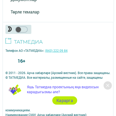
Төрле темалар
Телефон АО «ТАТМЕДИА»:
(843) 222 09 84
16+
© 2011 - 2026. Арча хәбәрләре (Арский вестник). Все права защищены.
© ТАТМЕДИА. Все материалы, размещенные на сайте, защищены
законом.
Яшь Татмедиа проектының яңа видеосын
Перепечатка, воспроизведение и распространение в любом объеме
карадыгызмы әле?
информации,
размещенной на сайте, возможна только с письменного согласия
Карарга
редакций СМИ.
При поддержке Республиканского агентства по печати и массовым
коммуникациям.
Наименование СМИ: Арча хәбәрләре (Арский вестник)