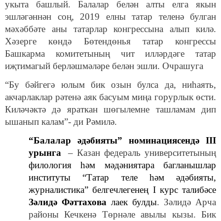
укыта башлый. Балалар белән алты елга якын
эшләгәннән соң, 2019 елны татар теленә булган
мәхәббәте аны татарлар конгрессына алып килә.
Хәзерге көндә
Бөтендөнья татар конгрессы
Башкарма комитетының чит илләрдәге татар
иҗтимагый берләшмәләре белән эшли. Очрашуга
“
Бу бәйгегә юлым бик озын булса да, ниһаять,
акчарлаклар рәтенә аяк басуым миңа горурлык өсти.
Киләчәктә дә яраткан шөгылемне ташламам дип
ышанып калам”- ди Рәмилә.
“Балалар әдәбияты” номинациясендә III
урынга
–
Казан федераль университетының
филология һәм мәдәниятара багланышлар
институты “Татар теле һәм әдәбияты,
журналистика” белгечлегенең I курс талибәсе
Зәлидә Фәттахова
лаек булды
. Зәлидә Арча
районы Кечкенә Төрнәле авылы кызы. Бик