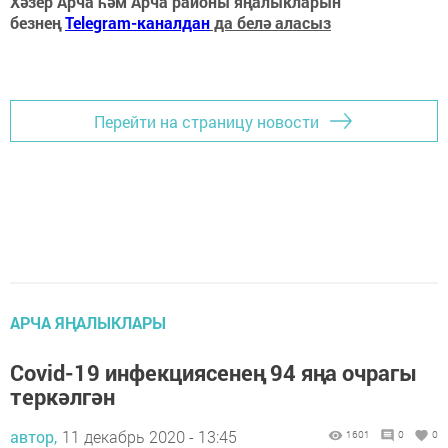
Хәзер Арча һәм Арча районы яңалыкларын
безнең
Telegram-каналдан
да белә аласыз
Перейти на страницу новости
АРЧА ЯҢАЛЫКЛАРЫ
Covid-19 инфекциясенең 94 яңа очрагы
теркәлгән
автор,
11 декабрь 2020 - 13:45
1601
0
0