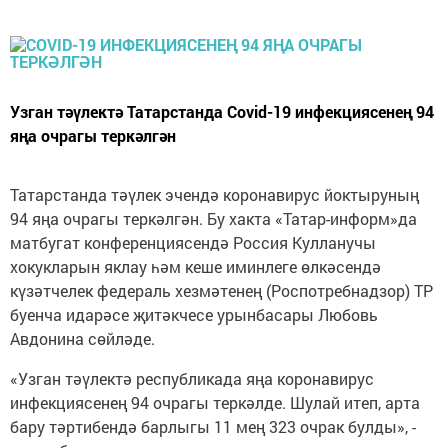
Узган тәүлектә Татарстанда Covid-19 инфекциясенең 94
яңа очрагы теркәлгән
Татарстанда тәүлек эчендә коронавирус йоктыруның
94 яңа очрагы теркәлгән. Бу хакта «Татар-информ»да
матбугат конференциясендә Россия Кулланучы
хокукларын яклау һәм кеше иминлеге өлкәсендә
күзәтчелек федераль хезмәтенең (Роспотребнадзор) ТР
буенча идарәсе җитәкчесе урынбасары Любовь
Авдонина сөйләде.
«Узган тәүлектә республикада яңа коронавирус
инфекциясенең 94 очрагы теркәлде. Шулай итеп, арта
бару тәртибендә барлыгы 11 мең 323 очрак булды», -