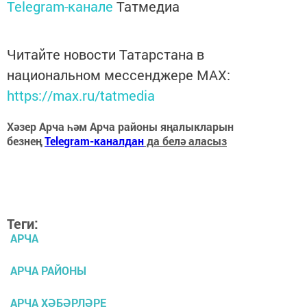
Telegram-канале
Татмедиа
Читайте новости Татарстана в
национальном мессенджере MАХ:
https://max.ru/tatmedia
Хәзер Арча һәм Арча районы яңалыкларын
безнең
Telegram-каналдан
да белә аласыз
Теги:
АРЧА
АРЧА РАЙОНЫ
АРЧА ХӘБӘРЛӘРЕ