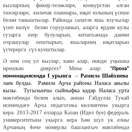
кызларның фикер-теләкләре, конкурстан алган
тәэсирләре, киләчәк планнары, иҗат юлының үсеше
белән таныштылар. Районда сәләтле яшь язучылар
үсеп килүе белән горурланып, аларга ярдәм кулы
сузарга әзер булуларын, китапханәдә даими
очрашулар оештырып, яшьләрнең иҗатларын
үстерергә сүз куештылар.
Ә кем соң ул кызлар, каян алар, нинди уңышка
ирешкән диярсез? Менә алар:
“
Проза
”
I урын
га
–
Рамилә Шәйхиева
номинациясенд
ә
лаек булды. Рамилә
Арча районы Наласа авылы
кызы. Тугызынчы сыйныфка кадәр Наласа урта
мәктәбендә белем алып, аннан Габдулла Тукай
исемендәге Арча педагогика көллиятенә укырга
керә. 2013-2017 елларда Казан (Идел буе) федераль
университетына укырга керә һәм шул ук елны
Арчаның 4нче номерлы башлангыч мәктәбендә