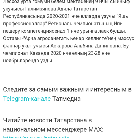
Лесхоз урта гомуми белем мәктәбенең 9 нчы сыйныф
укучысы Галимзянова Адилә Татарстан
Республикасында 2020-2021 нче елларда узучы "Яшь
профессионаллар" Региональ чемпионатының Ипи
пешерү компетенциясендэ 1 нче урынга лаек булды.
Остазы -"Арча агросәнәгать һөнәр көллияте"нең махсус
фәннәр укытучысы-Аскарова Альбина Даниловна. Бу
чемпионат Казанда 2020 нче елның 23-28 нче
ноябрьләрендә узды.
Следите за самым важным и интересным в
Telegram-канале
Татмедиа
Читайте новости Татарстана в
национальном мессенджере MАХ: