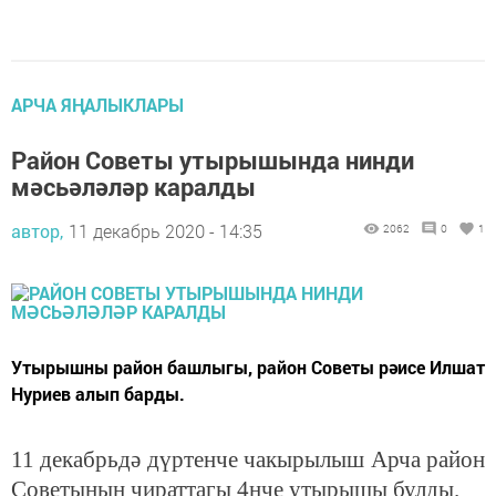
АРЧА ЯҢАЛЫКЛАРЫ
Район Советы утырышында нинди
мәсьәләләр каралды
автор,
11 декабрь 2020 - 14:35
2062
0
1
Утырышны район башлыгы, район Советы рәисе Илшат
Нуриев алып барды.
11 декабрьдә дүртенче чакырылыш Арча район
Советының чираттагы 4нче утырышы булды.