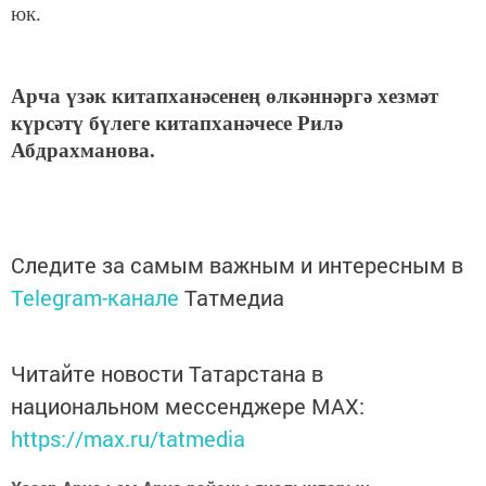
юк.
Арча үзәк китапханәсенең өлкәннәргә хезмәт
күрсәтү бүлеге китапханәчесе Рилә
Абдрахманова.
Следите за самым важным и интересным в
Telegram-канале
Татмедиа
Читайте новости Татарстана в
национальном мессенджере MАХ:
https://max.ru/tatmedia