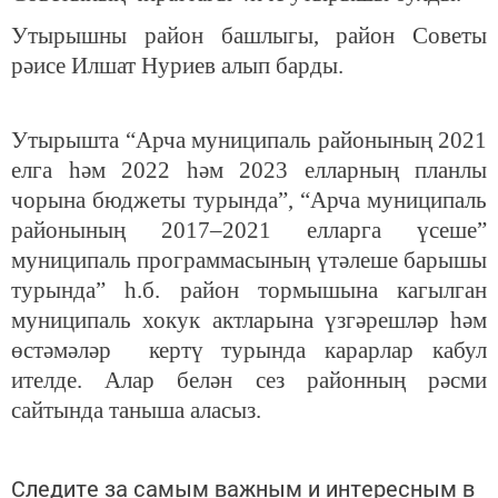
Утырышны район башлыгы, район Советы
рәисе Илшат Нуриев алып барды.
Утырышта “Арча муниципаль районының 2021
елга һәм 2022 һәм 2023 елларның планлы
чорына бюджеты турында”, “Арча муниципаль
районының 2017–2021 елларга үсеше”
муниципаль программасының үтәлеше барышы
турында” һ.б. район тормышына кагылган
муниципаль хокук актларына үзгәрешләр һәм
өстәмәләр кертү турында карарлар кабул
ителде. Алар белән сез районның рәсми
сайтында таныша аласыз.
Следите за самым важным и интересным в