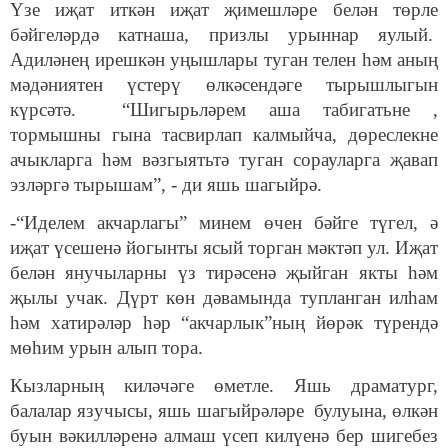
Үзе иҗат иткән иҗат җимешләре белән төрле
бәйгеләрдә катнаша, призлы урыннар яулый.
Адиләнең ирешкән уңышлары туган телен һәм аның
мәдәниятен үстерү өлкәсендәге тырышлыгын
күрсәтә. “Шигырьләрем аша табигатьне ,
тормышны гына тасвирлап калмыйча, дөреслекне
ачыкларга һәм вәзгыятьтә туган сорауларга җавап
эзләргә тырышам”, - ди яшь шагыйрә.
-“Иделем акчарлагы” минем өчен бәйге түгел, ә
иҗат үсешенә йогынты ясый торган мәктәп ул. Иҗат
белән янучыларны үз тирәсенә җыйган якты һәм
җылы учак. Дүрт көн дәвамында тупланган илһам
һәм хатирәләр һәр “акчарлык”ның йөрәк түрендә
мөһим урын алып тора.
Кызларның киләчәге өметле. Яшь драматург,
балалар язучысы, яшь шагыйрәләре булуына, өлкән
буын вәкилләренә алмаш үсеп килүенә бер шигебез