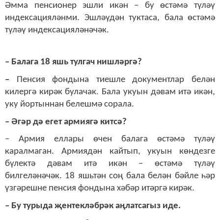
Әмма пенсионер эшли икән – бу өстәмә түләү
индексацияләнми. Эшләүдән туктаса, бала өстәмә
түләү индексацияләнәчәк.
– Балага 18 яшь тулгач нишләргә?
–
Пенсия фондына тиешле документлар белән
килергә кирәк булачак. Бала укуын дәвам итә икән,
уку йортыннан белешмә сорала.
– Әгәр дә егет армиягә китсә?
– Армия еллары өчен балага өстәмә түләү
каралмаган. Армиядән кайтып, укуын көндезге
бүлектә дәвам итә икән – өстәмә түләү
билгеләнәчәк. 18 яшьтән соң бала белән бәйле һәр
үзгәрешне пенсия фондына хәбәр итәргә кирәк.
– Бу турыда җентекләбрәк аңлатсагыз иде.