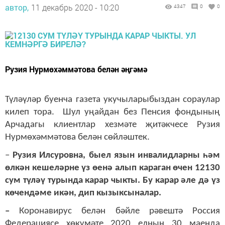
автор,
11 декабрь 2020 - 10:20
4347
0
0
Рузия Нурмөхәммәтова белән әңгәмә
Түләүләр буенча газета укучыларыбыздан сораулар
килеп тора. Шул уңайдан без Пенсия фондының
Арчадагы клиентлар хезмәте җитәкчесе Рузия
Нурмөхәммәтова белән сөйләштек.
–
Рузия Илсуровна, быел язын инвалидларны һәм
өлкән кешеләрне үз өенә алып караган өчен 12130
сум түләү турында карар чыкты. Бу карар әле дә үз
көчендәме икән, дип кызыксыналар.
–
Коронавирус белән бәйле рәвештә Россия
Федерациясе хөкүмәте 2020 елның 30 маенда