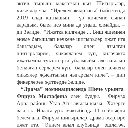
актив, тырыш, максатчан кыз. Шигырьләр,
хикәяләр яза.
“Иделем акчарлагы” бәйгесендә
2019 елда катнашып, үз көчемне сынап
карадым, быел исә миңа да уңыш елмайды, –
ди Зәлидә.
“Иҗатка килгәндә ... Биш яшемнән
энемә багышлап кечкенә шигырьләр иҗат итә
башладым, балалар өчен язылган
шигырьләрем, хикәяләрем күп, киләчәктә
иҗатымны туктатырга уйламыйм, әле ачылып
бетмәгән серләрем күп, балалар өчен кечкенә
хикәяләр җыентыгын чыгарсым килә”, – дип
фикерләрен җиткерде Зәлидә.
“Драма” номинациясендә IIIнче урынга
Фирүзә Мостафина
лаек булды. Фирүзә
Арча районы Утар Аты авылы кызы. Хәзерге
вакытта Наласа урта мәктәбендә 11 сыйныфта
белем ала. Фирүзә шигырьләр, драма әсәрләре
иҗат итә. “Әнием авыл клубында эшләгәч,