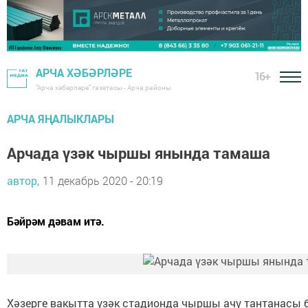
АРЧА ХӘБӘРЛӘРЕ
16+
"Арча хәбәрләре" газетасы - Арча районы
АРЧА ЯҢАЛЫКЛАРЫ
Арчада үзәк чыршы янында тамаша
автор,
11 декабрь 2020 - 20:19
Бәйрәм дәвам итә.
Хәзерге вакытта үзәк стадионда чыршы ачу тантанасы б