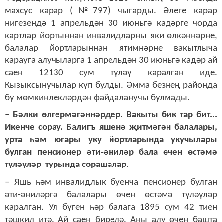
махсус карар (№797) чыгарды. Әлеге карар
нигезендә 1 апрельдән 30 июньгә кадәрге чорда
картлар йортыннан инвалидларны яки өлкәннәрне,
балалар йортларыннан ятимнәрне вакытлыча
карауга алучыларга 1 апрельдән 30 июньгә кадәр ай
саен 12130 сум түләү каралган иде.
Кызыксынучылар күп булды. Әмма безнең районда
бу мөмкинлекләрдән файдаланучы булмады.
–
Бәлки өлгермәгәннәрдер. Вакыты бик тар бит...
Икенче сорау.
Балигъ яшенә җитмәгән балалары,
урта һәм югары уку йортларында укучылары
булган пенсионер әти-әниләр бала өчен өстәмә
түләүләр турында сорашалар.
– Яшь һәм инвалидлык буенча пенсионер булган
әти-әниләргә балалары өчен өстәмә түләүләр
каралган. Ул бүген һәр балага 1895 сум 42 тиен
тәшкил итә. Ай саен бирелә. Аны алу өчен башта