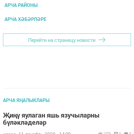
АРЧА РАЙОНЫ
АРЧА ХӘБӘРЛӘРЕ
Перейти на страницу новости
АРЧА ЯҢАЛЫКЛАРЫ
Җиңү яулаган яшь язучыларны
бүләкләделәр
1773
0
0