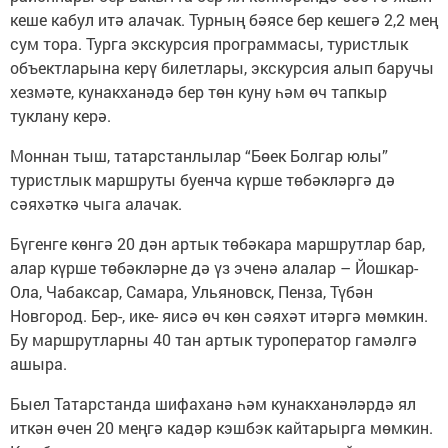
кеше кабул итә алачак. Турның бәясе бер кешегә 2,2 мең
сум тора. Турга экскурсия программасы, туристлык
объектларына керү билетлары, экскурсия алып баручы
хезмәте, кунакханәдә бер төн куну һәм өч тапкыр
туклану керә.
Моннан тыш, татарстанлылар “Бөек Болгар юлы”
туристлык маршруты буенча күрше төбәкләргә дә
сәяхәткә чыга алачак.
Бүгенге көнгә 20 дән артык төбәкара маршрутлар бар,
алар күрше төбәкләрне дә үз эченә алалар – Йошкар-
Ола, Чабаксар, Самара, Ульяновск, Пенза, Түбән
Новгород. Бер-, ике- яисә өч көн сәяхәт итәргә мөмкин.
Бу маршрутларны 40 тан артык туроператор гамәлгә
ашыра.
Быел Татарстанда шифаханә һәм кунакханәләрдә ял
иткән өчен 20 меңгә кадәр кэшбэк кайтарырга мөмкин.