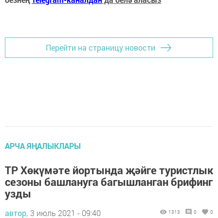
Перейти на страницу новости
АРЧА ЯҢАЛЫКЛАРЫ
ТР Хөкүмәте йортында җәйге туристлык
сезоны башлануга багышланган брифинг
узды
автор,
3 июль 2021 - 09:40
1313
0
0