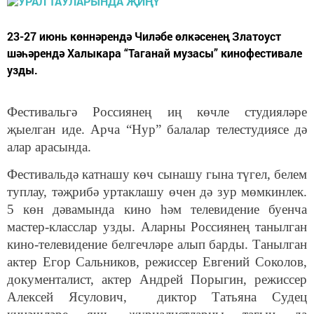
23-27 июнь көннәрендә Чиләбе өлкәсенең Златоуст
шәһәрендә Халыкара “Таганай музасы” кинофестивале
узды.
Фестивальгә Россиянең иң көчле студияләре
җыелган иде. Арча “Нур” балалар телестудиясе дә
алар арасында.
Фестивальдә катнашу көч сынашу гына түгел, белем
туплау, тәҗрибә уртаклашу өчен дә зур мөмкинлек.
5 көн дәвамында кино һәм телевидение буенча
мастер-класслар узды. Аларны Россиянең танылган
кино-телевидение белгечләре алып барды. Танылган
актер Егор Сальников, режиссер Евгений Соколов,
документалист, актер Андрей Порыгин, режиссер
Алексей Ясулович, диктор Татьяна Судец