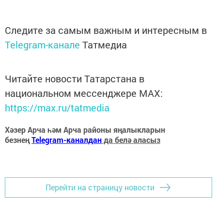
Следите за самым важным и интересным в
Telegram-канале
Татмедиа
Читайте новости Татарстана в
национальном мессенджере MАХ:
https://max.ru/tatmedia
Хәзер Арча һәм Арча районы яңалыкларын
безнең
Telegram-каналдан
да белә аласыз
Перейти на страницу новости