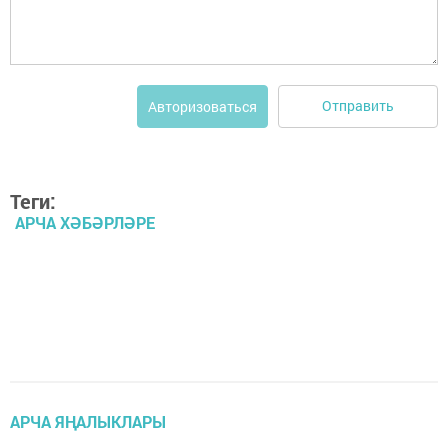
Отправить
Авторизоваться
Теги:
АРЧА ХӘБӘРЛӘРЕ
АРЧА ЯҢАЛЫКЛАРЫ