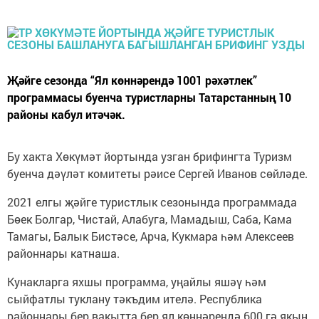
Җәйге сезонда “Ял көннәрендә 1001 рәхәтлек”
программасы буенча туристларны Татарстанның 10
районы кабул итәчәк.
Бу хакта Хөкүмәт йортында узган брифингта Туризм
буенча дәүләт комитеты рәисе Сергей Иванов сөйләде.
2021 елгы җәйге туристлык сезонында программада
Бөек Болгар, Чистай, Алабуга, Мамадыш, Саба, Кама
Тамагы, Балык Бистәсе, Арча, Кукмара һәм Алексеев
районнары катнаша.
Кунакларга яхшы программа, уңайлы яшәү һәм
сыйфатлы туклану тәкъдим ителә. Республика
районнары бер вакытта бер ял көннәрендә 600 гә якын