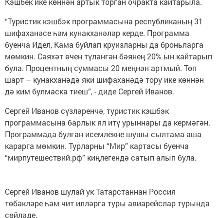
Кэшбек ике көннән артык торган очракта кайтарыла.
“Туристик кэшбэк программасына республиканың 31
шифаханәсе һәм кунакханәләр керде. Программа
буенча Идел, Кама буйлап круизларны да броньларга
мөмкин. Сәяхәт өчен түләнгән бәянең 20% ын кайтарып
була. Процентның суммасы 20 меңнән артмый. Төп
шарт – кунакханәдә яки шифаханәдә тору ике көннән
дә ким булмаска тиеш”, - диде Сергей Иванов.
Сергей Иванов сүзләренчә, туристик кэшбэк
программасына барлык ял итү урыннары да кермәгән.
Программада булган исемлекне шушы сылтама аша
карарга мөмкин. Турларны “Мир” картасы буенча
“мирпутешествий.рф” киңлегендә сатып алып була.
Сергей Иванов шулай ук Татарстаннан Россия
төбәкләре һәм чит илләргә туры авиарейслар турында
сөйләде.