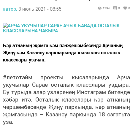
автор,
3 июль 2021 - 08:55
1294
0
0
Һәр атнаның җомга һәм пәнҗешәмбесендә Арчаның
Җиңү һәм Казансу паркларында кызыклы осталык
класслары узачак.
#летотайм проекты кысаларында Арча
укучылар Сарае осталык класслары уздыра.
Бу турыда алар үзләренең Инстаграм битендә
хәбәр итә. Осталык класслары һәр атнаның
чәршәмбесендә Җиңү паркында, һәр атнаның
җомгасында – Казансу паркында 18 сәгатьтә
уза.