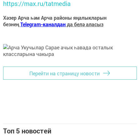
https://max.ru/tatmedia
Хәзер Арча һәм Арча районы яңалыкларын
безнең
Telegram-каналдан
да белә аласыз
Перейти на страницу новости
Топ 5 новостей