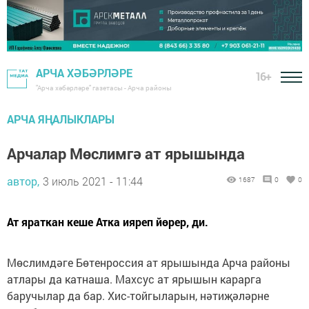
АРЧА ХӘБӘРЛӘРЕ
16+
"Арча хәбәрләре" газетасы - Арча районы
АРЧА ЯҢАЛЫКЛАРЫ
Арчалар Мөслимгә ат ярышында
автор,
3 июль 2021 - 11:44
1687
0
0
Ат яраткан кеше Атка ияреп йөрер, ди.
Мөслимдәге Бөтенроссия ат ярышында Арча районы
атлары да катнаша. Махсус ат ярышын карарга
баручылар да бар. Хис-тойгыларын, нәтиҗәләрне