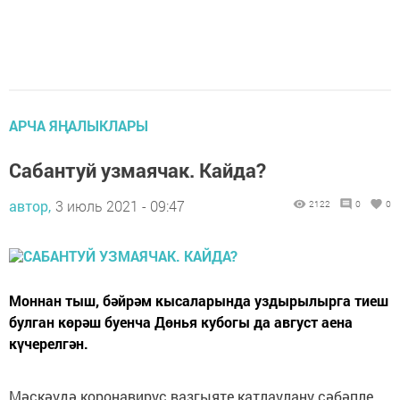
АРЧА ЯҢАЛЫКЛАРЫ
Сабантуй узмаячак. Кайда?
автор,
3 июль 2021 - 09:47
2122
0
0
Моннан тыш, бәйрәм кысаларында уздырылырга тиеш
булган көрәш буенча Дөнья кубогы да август аена
күчерелгән.
Мәскәүдә коронавирус вазгыяте катлаулану сәбәпле,