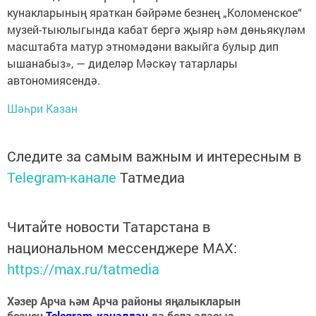
кунакларының яраткан бәйрәме безнең „Коломенское“
музей-тыюлыгында кабат бергә җыяр һәм дөньякүләм
масштабта матур этномәдәни вакыйга булыр дип
ышанабыз», — диделәр Мәскәү татарлары
автономиясендә.
Шәһри Казан
Следите за самым важным и интересным в
Telegram-канале
Татмедиа
Читайте новости Татарстана в
национальном мессенджере MАХ:
https://max.ru/tatmedia
Хәзер Арча һәм Арча районы яңалыкларын
безнең
Telegram-каналдан
да белә аласыз