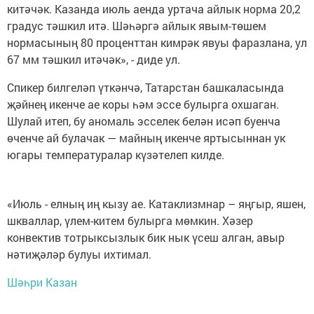
китәчәк. Казанда июль аенда уртача айлык норма 20,2
градус тәшкил итә. Шәһәргә айлык явым-төшем
нормасының 80 проценттан кимрәк явуы фаразлана, ул
67 мм тәшкил итәчәк», - диде ул.
Спикер билгеләп үткәнчә, Татарстан башкаласында
җәйнең икенче ае коры һәм эссе булырга охшаган.
Шулай итеп, бу аномаль эсселек белән исәп буенча
өченче ай булачак — майның икенче яртысыннан ук
югары температуралар күзәтелеп килде.
«Июль - елның иң кызу ае. Катаклизмнар – яңгыр, яшен,
шкваллар, үлем-китем булырга мөмкин. Хәзер
конвектив тотрыксызлык бик нык үсеш алган, авыр
нәтиҗәләр булуы ихтимал.
Шәһри Казан