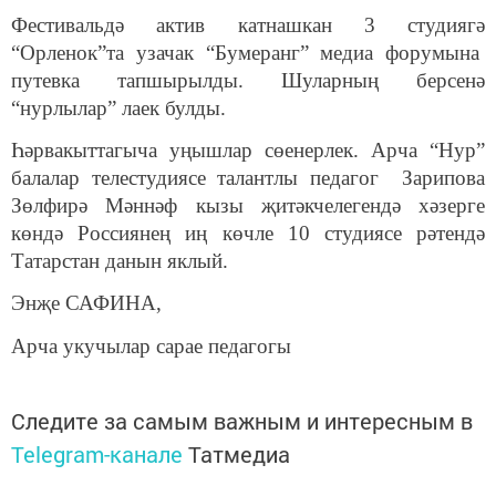
Фестивальдә актив катнашкан 3 студиягә
“Орленок”та узачак “Бумеранг” медиа форумына
путевка тапшырылды. Шуларның берсенә
“нурлылар” лаек булды.
Һәрвакыттагыча уңышлар сөенерлек. Арча “Нур”
балалар телестудиясе талантлы педагог Зарипова
Зөлфирә Мәннәф кызы җитәкчелегендә хәзерге
көндә Россиянең иң көчле 10 студиясе рәтендә
Татарстан данын яклый.
Энҗе САФИНА,
Арча укучылар сарае педагогы
Следите за самым важным и интересным в
Telegram-канале
Татмедиа