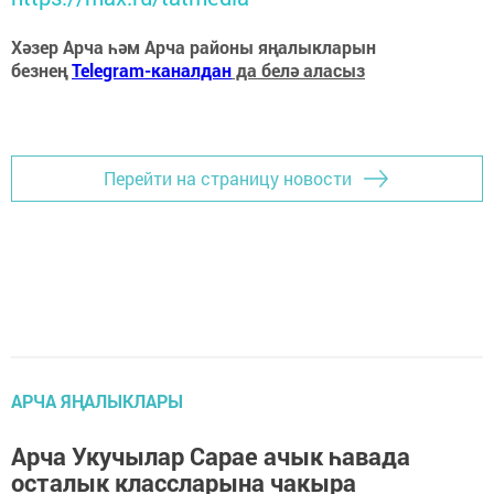
Хәзер Арча һәм Арча районы яңалыкларын
безнең
Telegram-каналдан
да белә аласыз
Перейти на страницу новости
АРЧА ЯҢАЛЫКЛАРЫ
Арча Укучылар Сарае ачык һавада
осталык классларына чакыра