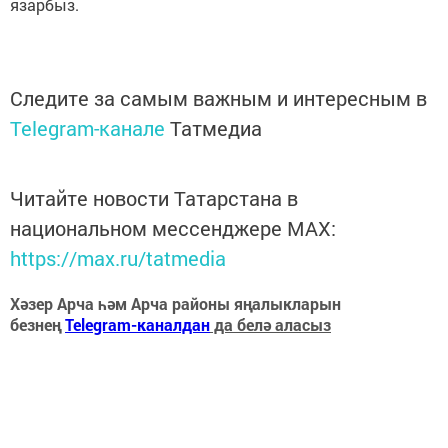
язарбыз.
Следите за самым важным и интересным в
Telegram-канале
Татмедиа
Читайте новости Татарстана в
национальном мессенджере MАХ:
https://max.ru/tatmedia
Хәзер Арча һәм Арча районы яңалыкларын
безнең
Telegram-каналдан
да белә аласыз