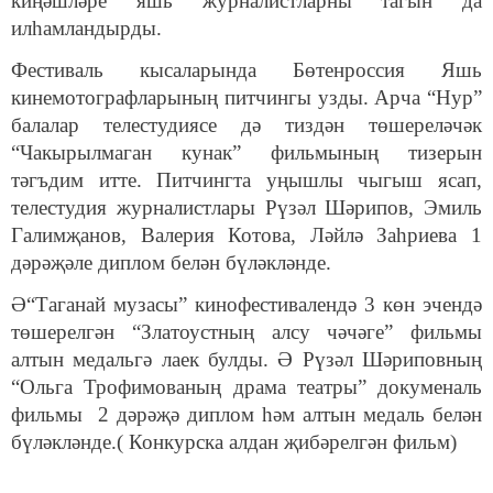
киңәшләре яшь журналистларны тагын да
илһамландырды.
Фестиваль кысаларында Бөтенроссия Яшь
кинемотографларының питчингы узды. Арча “Нур”
балалар телестудиясе дә тиздән төшереләчәк
“Чакырылмаган кунак” фильмының тизерын
тәгъдим итте. Питчингта уңышлы чыгыш ясап,
телестудия журналистлары Рүзәл Шәрипов, Эмиль
Галимҗанов, Валерия Котова, Ләйлә Заһриева 1
дәрәҗәле диплом белән бүләкләнде.
Ә“Таганай музасы” кинофестивалендә 3 көн эчендә
төшерелгән “Златоустның алсу чәчәге” фильмы
алтын медальгә лаек булды. Ә Рүзәл Шәриповның
“Ольга Трофимованың драма театры” докуменаль
фильмы 2 дәрәҗә диплом һәм алтын медаль белән
бүләкләнде.( Конкурска алдан җибәрелгән фильм)