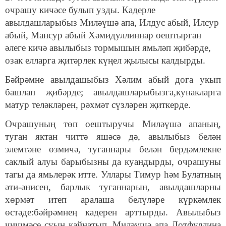
очрашу кичәсе булып узды. Кадерле
авылдашларыбыз Миләүшә апа, Илдус абый, Илсур
абый, Мансур абый Хәмидуллиннар оештырган
әлеге кичә авылыбыз тормышын ямьләп җибәрде,
озак елларга җитәрлек күңел җылысы калдырды.
Бәйрәмне авылдашыбыз Хәлим абый дога укып
башлап җибәрде; авылдашларыбызга,кунакларга
матур теләкләрен, рәхмәт сүзләрен җиткерде.
Очрашуның төп оештыручы Миләүшә апаның,
туган яктан читтә яшәсә дә, авылыбыз белән
элемтәне өзмичә, туганнары белән бердәмлекне
саклый алуы барыбызны да куандырды, очрашуны
тагы да ямьлерәк итте. Уллары Тимур һәм Булатның
әти-әнисен, барлык туганнарын, авылдашларны
хөрмәт итеп аралаша белүләре күркәмлек
өстәде:бәйрәмнең кадерен арттырды. Авылыбыз
чишмәсе суын кайнатып, Миләүшә апа Лотфуллина