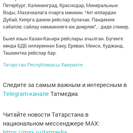
Петербург, Калининград, Краснодар, Минеральные
Воды, Махачкалага очарга мөмкин. Чит илләрдән
Дубай, Кипрга даими рейслар булачак. Пандемия
сәбәпле, сайлау мөмкинлеге юк диярлек”, - диде спикер.
Быел язын Казан-Каһирә рейслары ачылган. Бүгенге
көндә БДБ илләреннән Баку, Ереван, Минск, Худжанд,
Ташкентка рейслар бар.
Татарстан Республикасы Хөкүмәте
Следите за самым важным и интересным в
Telegram-канале
Татмедиа
Читайте новости Татарстана в
национальном мессенджере MАХ:
https://max.ru/tatmedia