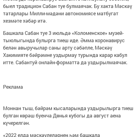
быел традицион Сабан туе булмаячак. Бу хакта Мәскәү
татарлары Милли-мәдәни автономиясе матбугат
хезмәте хәбәр итә.
Башкала Сабан туе 3 июльдә «Коломенское» музей-
тыюлыгында булырга тиеш иде. Әмма коронавирус
белән авыручылар саны арту сәбәпле, Мәскәү
Хакимияте бәйрәмне уздырмау турында карар кабул
итте. Сабантуй онлайн-форматта да уздырылмаячак.
Реклама
Моннан тыш, бәйрәм кысаларында уздырылырга тиеш
булган көрәш буенча Дөнья кубогы да август аена
күчерелгән.
«2022 елда мәскәүлеләрнең һәм башкала