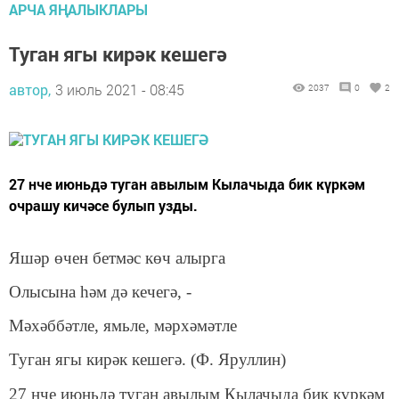
АРЧА ЯҢАЛЫКЛАРЫ
Туган ягы кирәк кешегә
автор,
3 июль 2021 - 08:45
2037
0
2
27 нче июньдә туган авылым Кылачыда бик күркәм
очрашу кичәсе булып узды.
Яшәр өчен бетмәс көч алырга
Олысына һәм дә кечегә, -
Мәхәббәтле, ямьле, мәрхәмәтле
Туган ягы кирәк кешегә. (Ф. Яруллин)
27 нче июньдә туган авылым Кылачыда бик күркәм