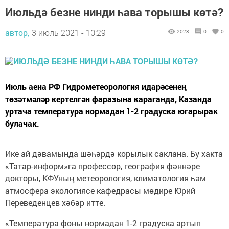
Июльдә безне нинди һава торышы көтә?
автор,
3 июль 2021 - 10:29
2023
0
0
Июль аена РФ Гидрометеорология идарәсенең
төзәтмәләр кертелгән фаразына караганда, Казанда
уртача температура нормадан 1-2 градуска югарырак
булачак.
Ике ай дәвамында шәһәрдә корылык саклана. Бу хакта
«Татар-информ»га профессор, география фәннәре
докторы, КФУның метеорология, климатология һәм
атмосфера экологиясе кафедрасы мөдире Юрий
Переведенцев хәбәр итте.
«Температура фоны нормадан 1-2 градуска артып