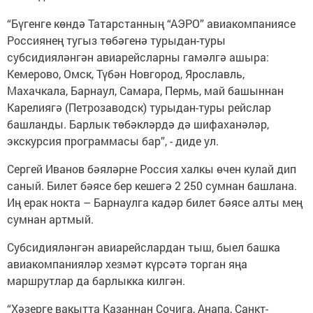
“Бүгенге көндә Татарстанның “АЭРО” авиакомпаниясе
Россиянең тугыз төбәгенә турыдан-туры
субсидияләнгән авиарейсларны гамәлгә ашыра:
Кемерово, Омск, Түбән Новгород, Ярославль,
Махачкала, Барнаул, Самара, Пермь, май башыннан
Карелиягә (Петрозаводск) турыдан-туры рейслар
башланды. Барлык төбәкләрдә дә шифаханәләр,
экскурсия программасы бар”, - диде ул.
Сергей Иванов бәяләрне Россия халкы өчен кулай дип
саный. Билет бәясе бер кешегә 2 250 сумнан башлана.
Иң ерак нокта – Барнаулга кадәр билет бәясе алты мең
сумнан артмый.
Субсидияләнгән авиарейслардан тыш, быел башка
авиакомпанияләр хезмәт күрсәтә торган яңа
маршрутлар да барлыкка килгән.
“Хәзерге вакытта Казаннан Сочига, Анапа, Санкт-