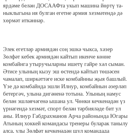
ярдәме белән ДОСААФта укып машина йөртү та-
ныклыгына ия булган егетне армия хезмәтендә дә
хөрмәт иткәннәр.
Элек егетләр армиядән соң эшкә чыкса, хәзер
Зөлфәт кебек армиядән кайтып икенче көнне
комбайнга утыручыларны ишетү гайре хәл сыман.
Әтисе улының кызу эш өстендә кайтып төшәсен
чамалап, ширкәттәге иске комбайнны җыя башлый.
Үзе дә комбайнда эшли Илнур, комбайнын әзерләп
бетергәч, улына дигәненә тотына. Улының намус
белән эшләячәгенә ышана ул. Чөнки кечкенәдән үз
үрнәгендә хезмәт, спорт белән тәрбияләде бит ул
аны. Илнур Габдрахманов Арча районында Югары
Атының хоккей командасы тренеры буларак танылу
алса, улы Зөлфәт кечкенәдән шул командада