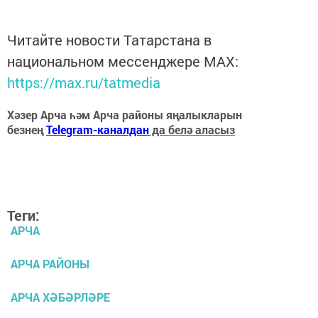
Читайте новости Татарстана в
национальном мессенджере MАХ:
https://max.ru/tatmedia
Хәзер Арча һәм Арча районы яңалыкларын
безнең
Telegram-каналдан
да белә аласыз
Теги:
АРЧА
АРЧА РАЙОНЫ
АРЧА ХӘБӘРЛӘРЕ