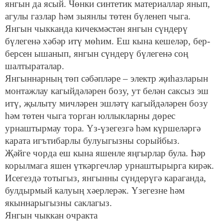
янгын да ясый. Чөнки синтетик материаллар янып,
агулы газлар һәм зыянлы төтен бүленеп чыга.
Янгын чыкканда кичекмәстән янгын сүндерү
бүлегенә хәбәр итү мөһим. Еш кына кешеләр, бер-
берсен ышанып, янгын сүндерү бүлегенә соң
шалтыраталар.
Янгыннарның төп сәбәпләре – электр җиһазларын
монтажлау кагыйдәләрен бозу, ут белән саксыз эш
итү, җылыту мичләрен эшләтү кагыйдәләрен бозу
һәм төтен чыга торган юллыкларны дөрес
урнаштырмау тора. Үз-үзегезгә һәм күршеләргә
карата игътибарлы булуыгызны сорыйбыз.
Җәйге чорда еш кына яшенле яңгырлар була. Һәр
корылмага яшен үткәргечләр урнаштырырга кирәк.
Исегездә тотыгыз, янгынны сүндерүгә караганда,
булдырмый калуың хәерлерәк. Үзегезне һәм
якыннарыгызны саклагыз.
Янгын чыккан очракта