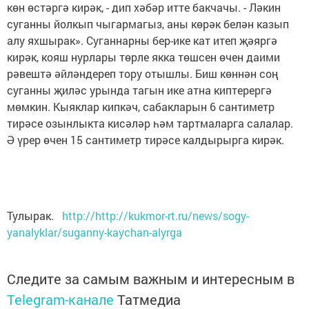
көн өстәргә кирәк, - дип хәбәр итте бакчачы. - Ләкин
суганны йолкып чыгармагыз, аны көрәк белән казып
алу яхшырак». Суганнарны бер-ике кат итеп җәяргә
кирәк, кояш нурлары төрле якка төшсен өчен даими
рәвештә әйләндереп тору отышлы. Биш көннән соң
суганны җиләс урында тагын ике атна киптерергә
мөмкин. Кыяклар кипкәч, сабакларын 6 сантиметр
тирәсе озынлыкта кисәләр һәм тартмаларга салалар.
Ә үрер өчен 15 сантиметр тирәсе калдырырга кирәк.
Тулырак.
http://http://kukmor-rt.ru/news/sogy-
yanalyklar/suganny-kaychan-alyrga
Следите за самым важным и интересным в
Telegram-канале
Татмедиа