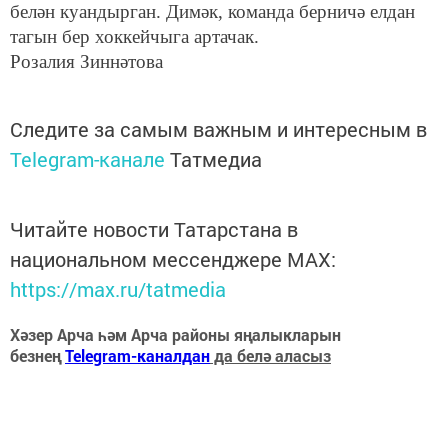
белән куандырган. Димәк, команда берничә елдан
тагын бер хоккейчыга артачак.
Розалия Зиннәтова
Следите за самым важным и интересным в
Telegram-канале
Татмедиа
Читайте новости Татарстана в
национальном мессенджере MАХ:
https://max.ru/tatmedia
Хәзер Арча һәм Арча районы яңалыкларын
безнең
Telegram-каналдан
да белә аласыз