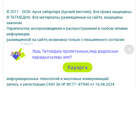
© 2011 - 2026. Арча хәбәрләре (Арский вестник). Все права защищены.
© ТАТМЕДИА. Все материалы, размещенные на сайте, защищены
законом.
Перепечатка, воспроизведение и распространение в любом объеме
информации,
размещенной на сайте, возможна только с письменного согласия
редакций СМИ.
Яшь Татмедиа проектының яңа видеосын
При поддержке Республиканского агентства по печати и массовым
коммуникациям.
карадыгызмы әле?
Наименование СМИ: Арча хәбәрләре (Арский вестник)
Карарга
СМИ зарегистрировано Федеральной службой по надзору в сфере
связи,
информационных технологий и массовых коммуникаций
запись о регистрации СМИ Эл № ФС77–87940 от 16.08.2024
ФИО главного редактора: Насибуллин Исрафил Рахматуллович
Адрес редакции: 422000, Российская Федерация, Республика
Татарстан, Арский муниципальный район, г. Арск, ул. Банковская, д.
2а
Адрес учредителя: 420066, Россия, Республика Татарстан, Г.Казань,
ул.Декабристов, д.2
Телефон редакции: 8(84366) 3-10-58, 89179076963.
Электронная почта: arskij-vestnik@tatmedia.com
Учредитель СМИ: АО «ТАТМЕДИА»