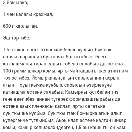
3 йомырка,
1 чәй калагы крахмал,
600 г карлыган.
Эш тәртибе:
1,5 стакан онны, атланмай белән кушып, бик вак
валчыклар хасил булганчы болгатабыз. Әлеге
катнашманы тирән савыт төбенә салабыз да, өстенә
100 грамм шикәр комы, ярты чәй кашыгы желатин һәм
тоз өстибез. Йомырканың агын сарысыннан аерып,
агын – суыткычка куябыз, сарысын әзерләнүче
катнашма өстенә салабыз. Камырны кул белән тиз
генә әвәлибез, аннан түгәрәк формалаштырабыз да,
өстенә азык пленкасы каплап, ярты сәгатькә
суыткычка куябыз. Суыткычтан йомырка агын алып,
күпергәнче туглыйбыз. Акрынлап өстенә калган шикәр
комы, камыр көпшәкләндергеч, 1,5 аш кашыгы он һәм