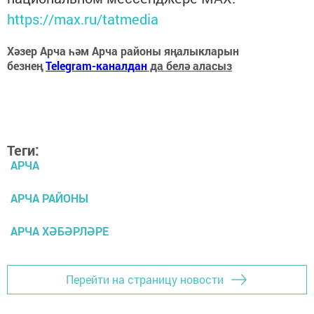
https://max.ru/tatmedia
Хәзер Арча һәм Арча районы яңалыкларын
безнең
Telegram-каналдан
да белә аласыз
Теги:
АРЧА
АРЧА РАЙОНЫ
АРЧА ХӘБӘРЛӘРЕ
Перейти на страницу новости