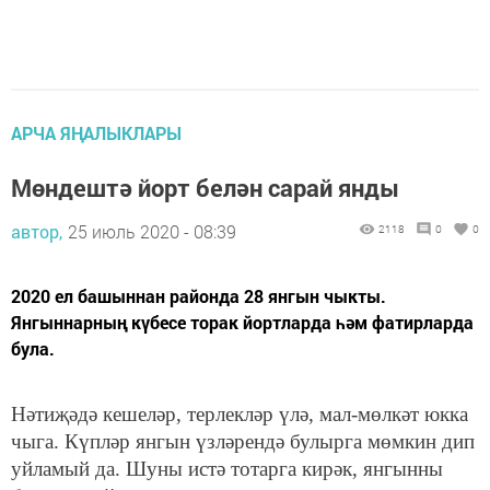
АРЧА ЯҢАЛЫКЛАРЫ
Мөндештә йорт белән сарай янды
автор,
25 июль 2020 - 08:39
2118
0
0
2020 ел башыннан районда 28 янгын чыкты.
Янгыннарның күбесе торак йортларда һәм фатирларда
була.
Нәтиҗәдә кешеләр, терлекләр үлә, мал-мөлкәт юкка
чыга. Күпләр янгын үзләрендә булырга мөмкин дип
уйламый да. Шуны истә тотарга кирәк, янгынны