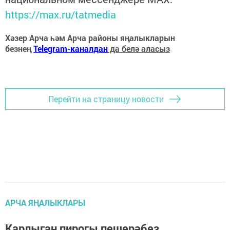
https://max.ru/tatmedia
Хәзер Арча һәм Арча районы яңалыкларын
безнең
Telegram-каналдан
да белә аласыз
Перейти на страницу новости
АРЧА ЯҢАЛЫКЛАРЫ
Карлыган пирогы пешерәбез