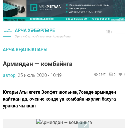
АРЧА ХӘБӘРЛӘРЕ
16+
"Арча хәбәрләре" газетасы - Арча районы
АРЧА ЯҢАЛЫКЛАРЫ
Армиядән — комбайнга
автор,
25 июль 2020 - 10:49
2247
0
1
Югары Аты егете Зөлфәт июльнең 7сендә армиядән
кайткан да, өченче көндә үк комбайн иярләп басуга
уракка чыккан