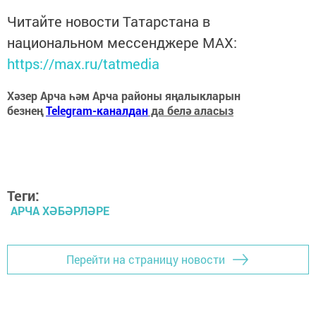
Читайте новости Татарстана в
национальном мессенджере MАХ:
https://max.ru/tatmedia
Хәзер Арча һәм Арча районы яңалыкларын
безнең
Telegram-каналдан
да белә аласыз
Теги:
АРЧА ХӘБӘРЛӘРЕ
Перейти на страницу новости