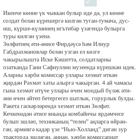
Икенче көнне үк чыккан булыр иде дә, ул көнне
солдат белән күрешергә килгән туган-тумача, дус-
иш, күрше-күләннең игътибар үзәгендә булырга
туры килгән үзенә.
Зөлфәтнең әти-әнисе Фирдәүсә һәм Илнур
Габдрахмановлар белән узган ел көзге
чакырылышта Иске Кишеттә, солдатларны
озатканда Гани Сафиуллин музеенда күрешкән идек.
Аларны хәрби комиссар уллары хезмәт иткән
җирдән Рәхмәт хаты алырга чакырган. 4 ай чамасы
гына хезмәт итүче уллары өчен мондый бүләк әти-
әни өчен әйтеп бетергесез шатлык, горурлык булды.
Ракета гаскәрләрендә хезмәт иткән Зөлфәт.
Кечкенәдән әтисе янында комбайнчы ярдәмчесе
булып эшләп, техниканың “телен” аңларга өйрән-
гән, армиягә кадәр үзе “Нью-Холланд” дигән зур
тракторда эшләгән, аннан, хәрби комиссариат