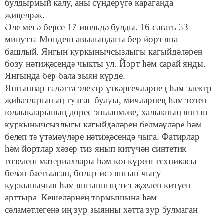
булдырмый калу, аны сүндерүгә караганда
җиңелрәк.
Әле менә берсе 17 июльдә булды. 16 сәгать 33
минутта Мөндеш авылындагы бер йорт яна
башлый. Янгын куркынычсызлыгы кагыйдәләрен
бозу нәтиҗәсендә чыкты ул. Йорт һәм сарай янды.
Янгында бер бала зыян күрде.
Янгыннар гадәттә электр үткәргечләрнең һәм электр
җиһазларының тузган булуы, мичләрнең һәм төтен
юллыкларының дөрес эшләнмәве, халыкның янгын
куркынычсызлыгы кагыйдәләрен белмәүләре һәм
белеп тә үтәмәүләре нәтиҗәсендә чыга. Фатирлар
һәм йортлар хәзер тиз янып китүчән синтетик
төзелеш материаллары һәм көнкүреш техникасы
белән баетылган, болар исә янгын чыгу
куркынычын һәм янгынның тиз җәелеп китүен
арттыра. Кешеләрнең тормышына һәм
сәламәтлегенә иң зур зыянны хәтта зур булмаган