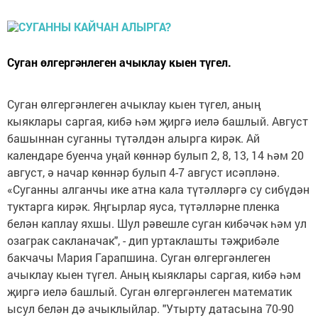
Суган өлгергәнлеген ачыклау кыен түгел.
Суган өлгергәнлеген ачыклау кыен түгел, аның
кыяклары саргая, кибә һәм җиргә иелә башлый. Август
башыннан суганны түтәлдән алырга кирәк. Ай
календаре буенча уңай көннәр булып 2, 8, 13, 14 һәм 20
август, ә начар көннәр булып 4-7 август исәпләнә.
«Суганны алганчы ике атна кала түтәлләргә су сибүдән
туктарга кирәк. Яңгырлар яуса, түтәлләрне пленка
белән каплау яхшы. Шул рәвешле суган кибәчәк һәм ул
озаграк сакланачак", - дип уртаклашты тәҗрибәле
бакчачы Мария Гарапшина. Суган өлгергәнлеген
ачыклау кыен түгел. Аның кыяклары саргая, кибә һәм
җиргә иелә башлый. Суган өлгергәнлеген математик
ысул белән дә ачыклыйлар. "Утырту датасына 70-90