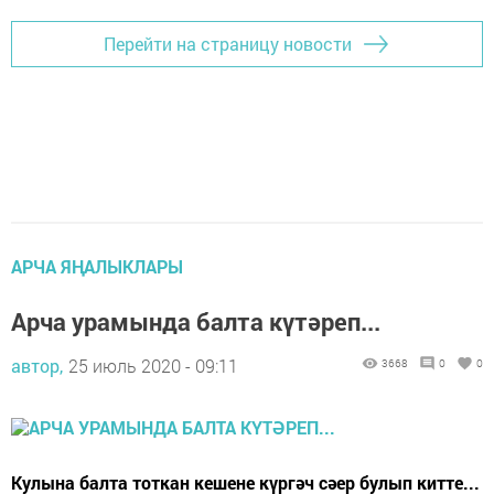
Перейти на страницу новости
АРЧА ЯҢАЛЫКЛАРЫ
Арча урамында балта күтәреп...
автор,
25 июль 2020 - 09:11
3668
0
0
Кулына балта тоткан кешене күргәч сәер булып китте...