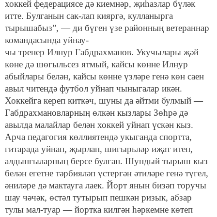
хоккей федерациясе дә киемнәр, җиһазлар бүләк
итте. Булганын сак-лап кияргә, кулланырга
тырышабыз”, — ди бүген үзе районның ветераннар
командасында уйнау-
чы тренер Илнур Габдрахманов. Укучылары җәй
көне дә шөгыльсез ятмый, кайсы көнне Илнур
абыйлары белән, кайсы көнне үзләре генә көн саен
авыл читендә футбол уйнап чыныгалар икән.
Хоккейга кереп киткәч, шуны да әйтми булмый —
Габдрахмановларның өлкән кызлары Зөһрә дә
авылда малайлар белән хоккей уйнап үскән кыз.
Арча педагогия көллиятендә укыганда спортта,
гитарада уйнап, җырлап, шигырьләр иҗат итеп,
алдынгыларның берсе булган. Шундый тырыш кыз
белән егетне тәрбияләп үстергән әтиләре генә түгел,
әниләре дә мактауга лаек. Йорт янын бизәп торучы
шау чәчәк, өстәл тутырып пешкән ризык, абзар
тулы мал-туар — йортка килгән һәркемне көтеп