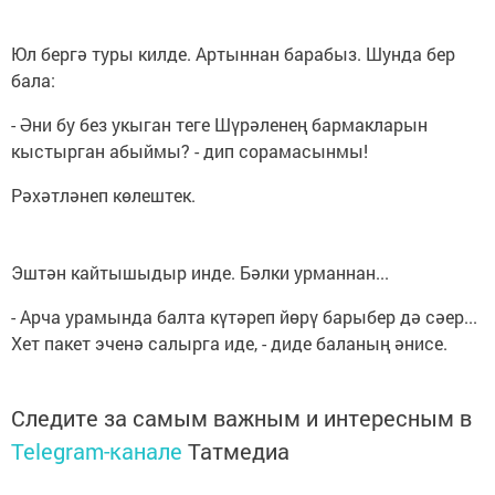
Юл бергә туры килде. Артыннан барабыз. Шунда бер
бала:
- Әни бу без укыган теге Шүрәленең бармакларын
кыстырган абыймы? - дип сорамасынмы!
Рәхәтләнеп көлештек.
Эштән кайтышыдыр инде. Бәлки урманнан...
- Арча урамында балта күтәреп йөрү барыбер дә сәер...
Хет пакет эченә салырга иде, - диде баланың әнисе.
Следите за самым важным и интересным в
Telegram-канале
Татмедиа