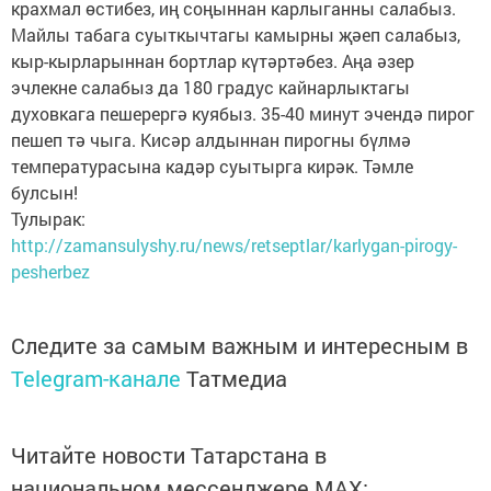
крахмал өстибез, иң соңыннан карлыганны салабыз.
Майлы табага суыткычтагы камырны җәеп салабыз,
кыр-кырларыннан бортлар күтәртәбез. Аңа әзер
эчлекне салабыз да 180 градус кайнарлыктагы
духовкага пешерергә куябыз. 35-40 минут эчендә пирог
пешеп тә чыга. Кисәр алдыннан пирогны бүлмә
температурасына кадәр суытырга кирәк. Тәмле
булсын!
Тулырак:
http://zamansulyshy.ru/news/retseptlar/karlygan-pirogy-
pesherbez
Следите за самым важным и интересным в
Telegram-канале
Татмедиа
Читайте новости Татарстана в
национальном мессенджере MАХ: