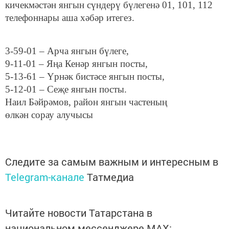
кичекмәстән янгын сүндерү бүлегенә 01, 101, 112
телефоннары аша хәбәр итегез.
3-59-01 – Арча янгын бүлеге,
9-11-01 – Яңа Кенәр янгын посты,
5-13-61 – Үрнәк бистәсе янгын посты,
5-12-01 – Сеҗе янгын посты.
Наил Бәйрәмов, район янгын частеның
өлкән сорау алучысы
Следите за самым важным и интересным в
Telegram-канале
Татмедиа
Читайте новости Татарстана в
национальном мессенджере MАХ: