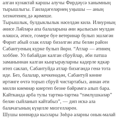
алган кунактай каршы алучы Фирдәүсә ханымның
тырышлыгы. Гаиләдәгеләрнең уңышы — аның
хезмәтенең дә җимеше.
Тырышлык, булдыклылык нәселдән килә. Илнурның
әнисе Ләйләрә апа балаларына әни җылысын мулдан
өләшсә, әтисе, гомере буе ветеринар булып эшләгән
Фәрит абый озак еллар бизәлгән аты белән район
Сабантуеның күрке булып йөри. “Атлар — әтинең
хоббие. Ул бабайдан калган сбруйлар, әби патша
заманыннан калган кыңгырауларны кадерле ядкәр
итеп саклап, Сабантуйда атлар бизәгәндә генә тота
иде. Без, балалар, кечкенәдән, Сабантуй көнне
иртәнге өчтә торып сбруй чистартабыз, аннан әти
милли киемнәр киертеп безне бәйрәмгә алып бара.
Кайтканда арба тулы тартма-тартма “тәмлүшкәләр”
белән сыйланып кайтабыз”, — дип искә ала
балачагының күңелле мизгелләрен.
Шушы көннәрдә кызлары Зөһрә аларны онык-малай