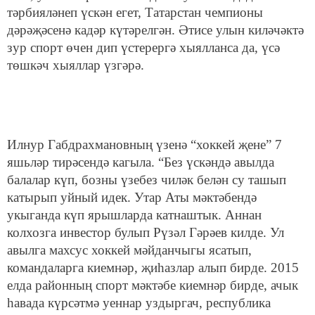
тәрбияләнеп үскән егет, Татарстан чемпионы
дәрәҗәсенә кадәр күтәрелгән. Әтисе улын киләчәктә
зур спорт өчен дип үстерергә хыялланса да, үсә
төшкәч хыяллар үзгәрә.
Илнур Габдрахмановның үзенә “хоккей җене” 7
яшьләр тирәсендә кагыла. “Без үскәндә авылда
балалар күп, бозны үзебез чиләк белән су ташып
катырып уйный идек. Утар Аты мәктәбендә
укыганда күп ярышларда катнаштык. Аннан
колхозга инвестор булып Рүзәл Гәрәев килде. Ул
авылга махсус хоккей мәйданчыгы ясатып,
командаларга киемнәр, җиһазлар алып бирде. 2015
елда районның спорт мәктәбе киемнәр бирде, ачык
һавада күрсәтмә уеннар уздыргач, республика