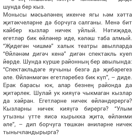
шунда бер кыз.
Монысы мәсьәләнең икенче ягы һәм хәтта
җитәкчеләрне дә борчуга салганы. Менә бит
кайбер кызлар ничек уйлый. Нәтиҗәдә,
егетләр бик өйләнер иде, кәләш таба алмый.
“Җидегән чишмә” халык театры авылларда
“Өйләнәм дигәч кенә” дигән спектакль куеп
йөрде. Шунда күрше районның бер авылында:
“Спектакльдәге яучыны безгә дә җибәрегез
әле. Өйләнмәгән егетләребез бик күп”, – диде.
Ерак барасы юк, алар безнең районда да
җитәрлек. Шулай ук кияүгә чыкмаган кызлар
да хәйран. Егетләрне ничек өйләндерергә?
Кызларны ничек кияүгә бирергә? “Улым
утызны үтте яисә кырыкка җитә, өйләнми
әле”, – дип борчуга төшкән әниләрне ничек
тынычландырырга?