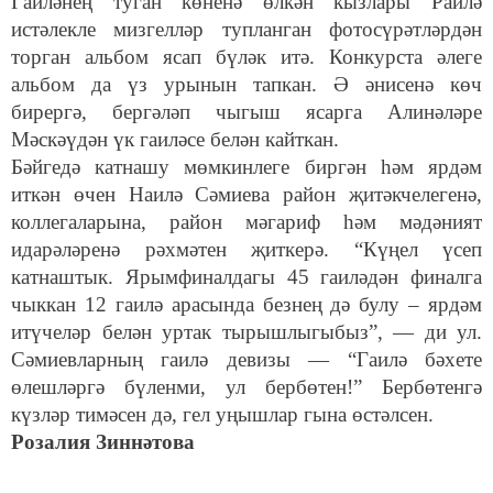
Гаиләнең туган көненә өлкән кызлары Раилә
истәлекле мизгелләр тупланган фотосүрәтләрдән
торган альбом ясап бүләк итә. Конкурста әлеге
альбом да үз урынын тапкан. Ә әнисенә көч
бирергә, бергәләп чыгыш ясарга Алинәләре
Мәскәүдән үк гаиләсе белән кайткан.
Бәйгедә катнашу мөмкинлеге биргән һәм ярдәм
иткән өчен Наилә Сәмиева район җитәкчелегенә,
коллегаларына, район мәгариф һәм мәдәният
идарәләренә рәхмәтен җиткерә. “Күңел үсеп
катнаштык. Ярымфиналдагы 45 гаиләдән финалга
чыккан 12 гаилә арасында безнең дә булу – ярдәм
итүчеләр белән уртак тырышлыгыбыз”, — ди ул.
Сәмиевларның гаилә девизы — “Гаилә бәхете
өлешләргә бүленми, ул бербөтен!” Бербөтенгә
күзләр тимәсен дә, гел уңышлар гына өстәлсен.
Розалия Зиннәтова