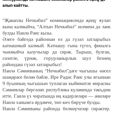
алып кайтты.
“Җаваплы Нечкәбил” номинациясендә җиңү яулап
кына калмыйча, “Алтын Нечкәбил” исеменә дә лаек
булды Наилә Рәис кызы.
Әлеге бәйгедә районнан ел да гүзәл затларыбыз
катнашмый калмый. Катнашу гына түгел, финалга
чыкмыйча калучылар да сирәк. Тырыш, булган,
сәләтле, үрнәк, горурланырлык шул безнең
райондаш гүзәл затларыбыз!
Наилә Сәмиеваның “Нечкәбил”дәге чыгышы нәсел
шәҗәрәсе белән бәйле. Ире Рәдис Рәис улы ягыннан
9 буынның чыгышын туплаган кыйммәтле мирасны
Сәмиевлар бергәләп республика күләмендә тәкъдим
итте. Гаилә үз чиратында иң кадерлеләре — әниләре
Наилә ханымга ярдәмче, төп көч бирүче булды.
Наилә Сәмиеваны районда белмәүчеләр сирәктер.