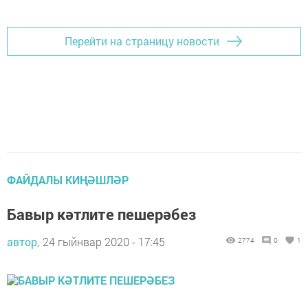
Перейти на страницу новости
ФАЙДАЛЫ КИҢӘШЛӘР
Бавыр кәтлите пешерәбез
автор,
24 гыйнвар 2020 - 17:45
2774
0
1