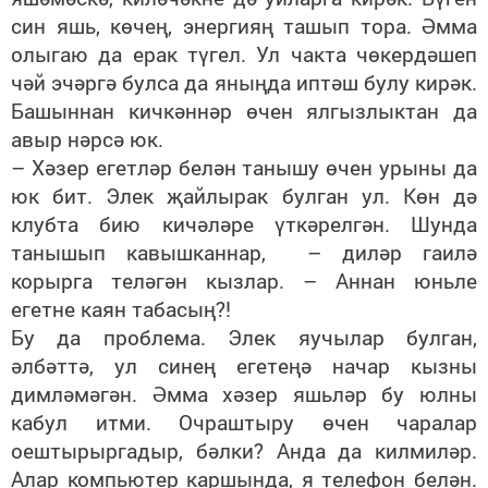
син яшь, көчең, энергияң ташып тора. Әмма
олыгаю да ерак түгел. Ул чакта чөкердәшеп
чәй эчәргә булса да яныңда иптәш булу кирәк.
Башыннан кичкәннәр өчен ялгызлыктан да
авыр нәрсә юк.
– Хәзер егетләр белән танышу өчен урыны да
юк бит. Элек җайлырак булган ул. Көн дә
клубта бию кичәләре үткәрелгән. Шунда
танышып кавышканнар, – диләр гаилә
корырга теләгән кызлар. – Аннан юньле
егетне каян табасың?!
Бу да проблема. Элек яучылар булган,
әлбәттә, ул синең егетеңә начар кызны
димләмәгән. Әмма хәзер яшьләр бу юлны
кабул итми. Очраштыру өчен чаралар
оештырыргадыр, бәлки? Анда да килмиләр.
Алар компьютер каршында, я телефон белән.