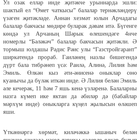
Ул озак еллар инде җитәкче урыннарда эшли:
шактый ел “Өмет чаткысы” балалар тернәкләндерү
үзәген җитәкләде. Аннан хезмәт юлын Арчадагы
балалар бакчасы мөдире буларак дәвам итә. Бүгенге
көндә ул Арчаның Шәрык өлешендәге 4нче
номерлы “Бәләкәч” балалар бакчасын җитәкли. Ә
тормыш юлдашы Рәдис Рәис улы “Газстройгарант”
ширкәтендә прораб. Гаиләнең назлы бишегендә
дүрт бала тибрәнеп үсә: Раилә, Алинә, Лилия һәм
Эмиль. Өлкән кыз әти-әнисенә оныклар сөю
куанычы да бүләк иткән инде. Ә Лилия белән Эмиль
әле кечерәк, 11 һәм 7 яшь кенә үзләренә. Балаларны
назга күмеп ике яктан да әбиләр дә (бабайлар
мәрхүм инде) оныкларга күңел җылысын өләшеп
яши.
Үткәннәргә хөрмәт, киләчәккә ышаныч белән
яшәүче гаиләдә нәсел тарихы кадерле ядкәр булып