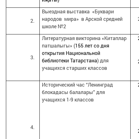
Выездная выставка «Буквари
народов мира» в Арской средней
школе №2
Литературная викторина «Китаплар
патшалыгы» (
155 лет со дня
открытия Национальной
библиотеки Татарстана
) для
учащихся старших классов
Исторический час “Ленинград
блокадасы балалары” для
учащихся 1-9 классов