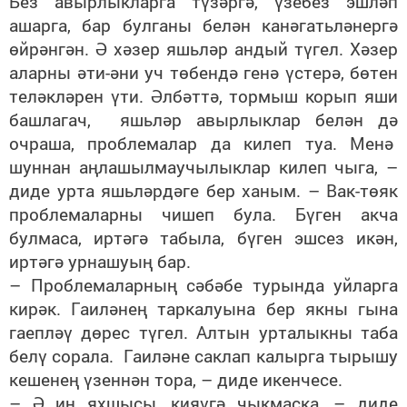
Без авырлыкларга түзәргә, үзебез эшләп
ашарга, бар булганы белән канәгатьләнергә
өйрәнгән. Ә хәзер яшьләр андый түгел. Хәзер
аларны әти-әни уч төбендә генә үстерә, бөтен
теләкләрен үти. Әлбәттә, тормыш корып яши
башлагач, яшьләр авырлыклар белән дә
очраша, проблемалар да килеп туа. Менә
шуннан аңлашылмаучылыклар килеп чыга, –
диде урта яшьләрдәге бер ханым. – Вак-төяк
проблемаларны чишеп була. Бүген акча
булмаса, иртәгә табыла, бүген эшсез икән,
иртәгә урнашуың бар.
– Проблемаларның сәбәбе турында уйларга
кирәк. Гаиләнең таркалуына бер якны гына
гаепләү дөрес түгел. Алтын урталыкны таба
белү сорала. Гаиләне саклап калырга тырышу
кешенең үзеннән тора, – диде икенчесе.
– Ә иң яхшысы, кияүгә чыкмаска, – диде