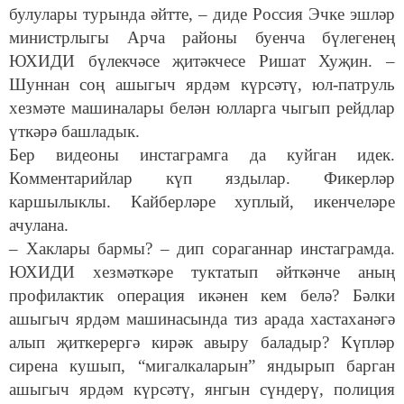
булулары турында әйтте, – диде Россия Эчке эшләр
министрлыгы Арча районы буенча бүлегенең
ЮХИДИ бүлекчәсе җитәкчесе Ришат Хуҗин. –
Шуннан соң ашыгыч ярдәм күрсәтү, юл-патруль
хезмәте машиналары белән юлларга чыгып рейдлар
үткәрә башладык.
Бер видеоны инстаграмга да куйган идек.
Комментарийлар күп яздылар. Фикерләр
каршылыклы. Кайберләре хуплый, икенчеләре
ачулана.
– Хаклары бармы? – дип сораганнар инстаграмда.
ЮХИДИ хезмәткәре туктатып әйткәнче аның
профилактик операция икәнен кем белә? Бәлки
ашыгыч ярдәм машинасында тиз арада хастаханәгә
алып җиткерергә кирәк авыру баладыр? Күпләр
сирена кушып, “мигалкаларын” яндырып барган
ашыгыч ярдәм күрсәтү, янгын сүндерү, полиция