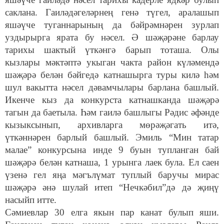
саклана. Гаиләдәгеләрнең генә түгел, аралашып
яшәүче туганнарының да бәйрәмнәрен зурлап
уздырырга ярата бу нәсел. Ә шәҗәрәне барлау
тарихы шактый үткәнгә барып тоташа. Олы
кызлары мәктәптә укыган чакта район күләмендә
шәҗәрә белән бәйгедә катнашырга туры килә һәм
шул вакытта нәсел дәвамчылары барлана башлый.
Икенче кыз да конкурста катнашканда шәҗәрә
тагын да баетыла. Һәм гаилә башлыгы Рәдис әфәнде
кызыксынып, архивларга мөрәҗәгать итә,
үткәннәрен барлый башлый. Эмиль “Мин татар
малае” конкурсына инде 9 буын тупланган бай
шәҗәрә белән катнаша, 1 урынга лаек була. Ел саен
үзенә гел яңа мәгълүмат туплый баручы мирас
шәҗәрә әнә шулай итеп “Нечкәбил”дә дә җиңү
насыйп итте.
Сәмиевлар 30 елга якын пар канат булып яши.