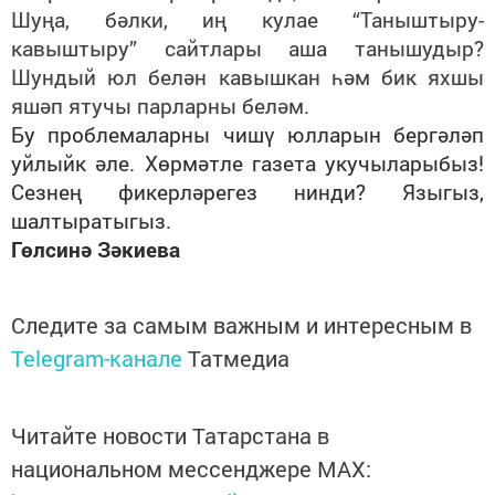
Шуңа, бәлки, иң кулае “Таныштыру-
кавыштыру” сайтлары аша танышудыр?
Шундый юл белән кавышкан һәм бик яхшы
яшәп ятучы парларны беләм.
Бу проблемаларны чишү юлларын бергәләп
уйлыйк әле. Хөрмәтле газета укучыларыбыз!
Сезнең фикерләрегез нинди? Языгыз,
шалтыратыгыз.
Гөлсинә Зәкиева
Следите за самым важным и интересным в
Telegram-канале
Татмедиа
Читайте новости Татарстана в
национальном мессенджере MАХ: