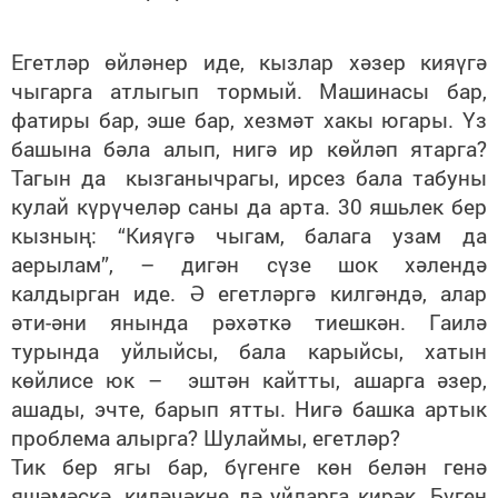
Егетләр өйләнер иде, кызлар хәзер кияүгә
чыгарга атлыгып тормый. Машинасы бар,
фатиры бар, эше бар, хезмәт хакы югары. Үз
башына бәла алып, нигә ир көйләп ятарга?
Тагын да кызганычрагы, ирсез бала табуны
кулай күрүчеләр саны да арта. 30 яшьлек бер
кызның: “Кияүгә чыгам, балага узам да
аерылам”, – дигән сүзе шок хәлендә
калдырган иде. Ә егетләргә килгәндә, алар
әти-әни янында рәхәткә тиешкән. Гаилә
турында уйлыйсы, бала карыйсы, хатын
көйлисе юк – эштән кайтты, ашарга әзер,
ашады, эчте, барып ятты. Нигә башка артык
проблема алырга? Шулаймы, егетләр?
Тик бер ягы бар, бүгенге көн белән генә
яшәмәскә, киләчәкне дә уйларга кирәк. Бүген