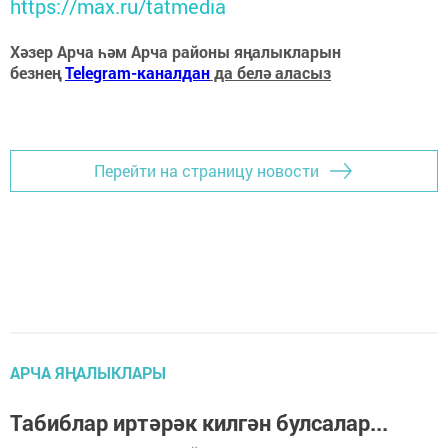
https://max.ru/tatmedia
Хәзер Арча һәм Арча районы яңалыкларын
безнең
Telegram-каналдан
да белә аласыз
Перейти на страницу новости
АРЧА ЯҢАЛЫКЛАРЫ
Табиблар иртәрәк килгән булсалар...