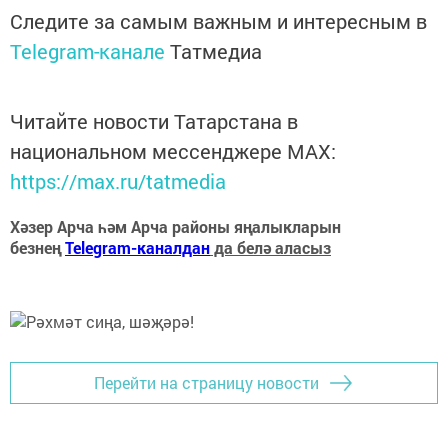
Следите за самым важным и интересным в
Telegram-канале
Татмедиа
Читайте новости Татарстана в
национальном мессенджере MАХ:
https://max.ru/tatmedia
Хәзер Арча һәм Арча районы яңалыкларын
безнең
Telegram-каналдан
да белә аласыз
Перейти на страницу новости