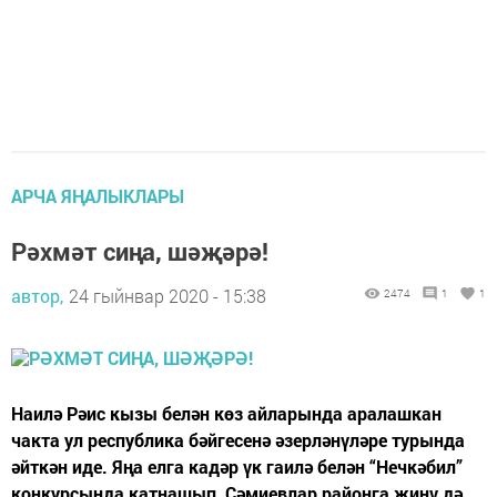
АРЧА ЯҢАЛЫКЛАРЫ
Рәхмәт сиңа, шәҗәрә!
автор,
24 гыйнвар 2020 - 15:38
2474
1
1
Наилә Рәис кызы белән көз айларында аралашкан
чакта ул республика бәйгесенә әзерләнүләре турында
әйткән иде. Яңа елга кадәр үк гаилә белән “Нечкәбил”
конкурсында катнашып, Сәмиевлар районга җиңү дә