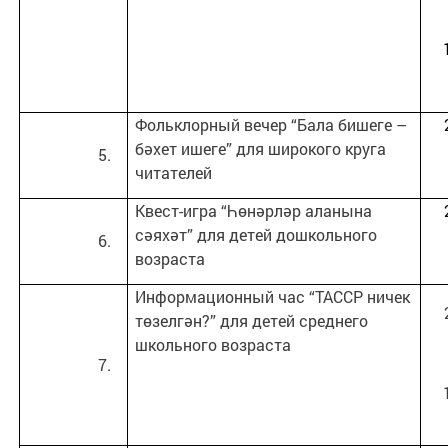
Фольклорный вечер “Бала бишеге –
бәхет ишеге” для широкого круга
читателей
Квест-игра “Һөнәрләр аланына
сәяхәт” для детей дошкольного
возраста
Информационный час “ТАССР ничек
төзелгән?” для детей среднего
школьного возраста