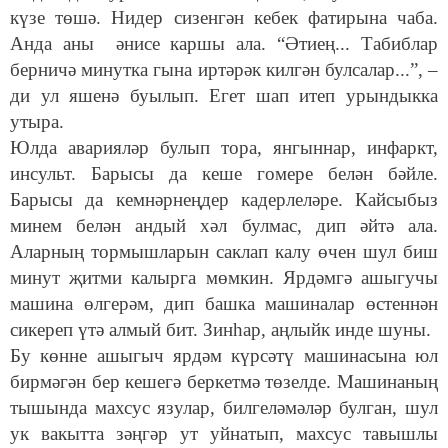
күзе төшә. Нидер сизенгән кебек фатирына чаба.
Анда аны әнисе каршы ала. “Әтиең... Табиблар
берничә минутка гына иртәрәк килгән булсалар...”, –
ди ул яшенә буылып. Егет шап итеп урындыкка
утыра.
Юлда аварияләр булып тора, янгыннар, инфаркт,
инсульт. Барысы да кеше гомере белән бәйле.
Барысы да кемнәрнеңдер кадерлеләре. Кайсыбыз
минем белән андый хәл булмас, дип әйтә ала.
Аларның тормышларын саклап калу өчен шул биш
минут җитми калырга мөмкин. Ярдәмгә ашыгучы
машина өлгерәм, дип башка машиналар өстеннән
сикереп үтә алмый бит. Зинһар, аңлыйк инде шуны.
Бу көнне ашыгыч ярдәм күрсәтү машинасына юл
бирмәгән бер кешегә беркетмә төзелде. Машинаның
тышында махсус язулар, билгеләмәләр булган, шул
ук вакытта зәңгәр ут уйнатып, махсус тавышлы