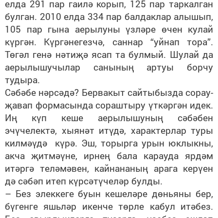
елда 291 пар гаилә корып, 125 пар таркалган
булган. 2010 елда 334 пар балдаклар алышып,
105 пар гына аерылуны үзләре өчен кулай
күргән. Күргәнегезчә, саннар “уйнап тора”.
Төгәл генә нәтиҗә ясап та булмый. Шулай да
аерылышучылар санының артуы борчу
тудыра.
Сәбәбе нәрсәдә? Бервакыт сайтыбызда сорау-
җавап формасында сораштыру үткәргән идек.
Иң күп кеше аерылышуның сәбәбен
эчүчелектә, хыянәт итүдә, характерлар туры
килмәүдә күрә. Эш, торырга урын юклыкны,
акча җитмәүне, ирнең бала карауда ярдәм
итәргә теләмәвен, кайнананың арага керүен
дә сәбәп итеп күрсәтүчеләр булды.
– Без элеккеге буын кешеләре дөньяны бер,
бүгенге яшьләр икенче төрле кабул итәбез.