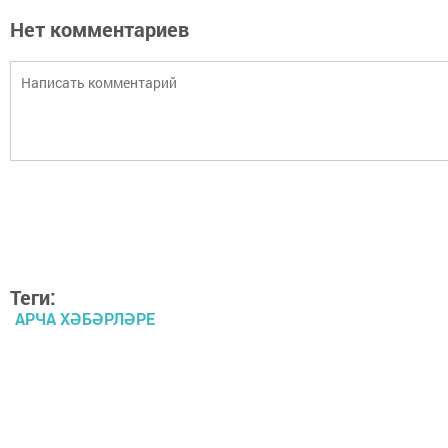
Нет комментариев
Теги:
АРЧА ХӘБӘРЛӘРЕ