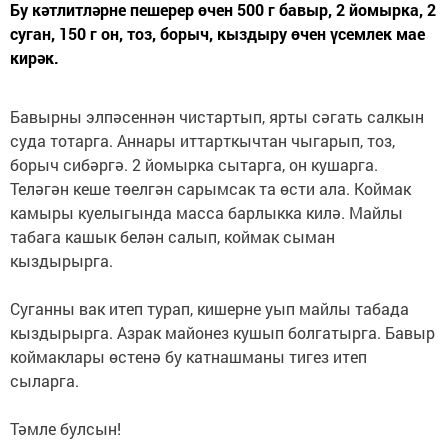
Бу кәтлитләрне пешерер өчен 500 г бавыр, 2 йомырка, 2
суган, 150 г он, тоз, борыч, кыздыру өчен үсемлек мае
кирәк.
Бавырны элпәсеннән чистартып, ярты сәгать салкын
суда тотарга. Аннары иттарткычтан чыгарып, тоз,
борыч сибәргә. 2 йомырка сытарга, он кушарга.
Теләгән кеше төелгән сарымсак та өсти ала. Коймак
камыры куелыгында масса барлыкка килә. Майлы
табага кашык белән салып, коймак сыман
кыздырырга.
Суганны вак итеп турап, кишерне уып майлы табада
кыздырырга. Азрак майонез кушып болгатырга. Бавыр
коймаклары өстенә бу катнашманы тигез итеп
сыларга.
Тәмле булсын!