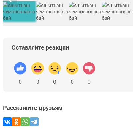
Оставляйте реакции
0
0
0
0
0
Расскажите друзьям