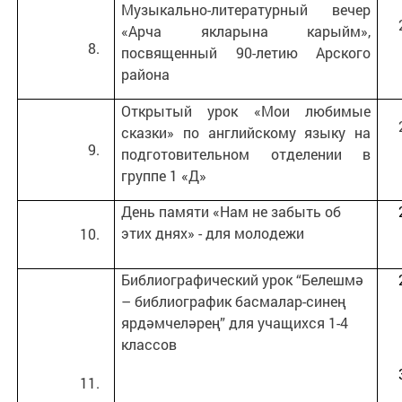
Музыкально-литературный вечер
«Арча якларына карыйм»,
посвященный 90-летию Арского
района
Открытый урок «Мои любимые
сказки» по английскому языку на
подготовительном отделении в
группе 1 «Д»
День памяти «Нам не забыть об
этих днях» - для молодежи
Библиографический урок “Белешмә
– библиографик басмалар-синең
ярдәмчеләрең” для учащихся 1-4
классов