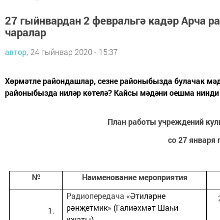
27 гыйнвардан 2 февральгә кадәр Арча
чаралар
автор,
24 гыйнвар 2020 - 15:37
Хөрмәтле райондашлар, сезне районыбызда булачак мә
районыбызда ниләр көтелә? Кайсы мәдәни оешма нинди 
План работы учреждений кул
со 27 января 
№
Наименование мероприятия
Радиопередача «
Әтиләрне
рәнҗетмик
»
(Галиәхмәт Шаһи
иҗаты)