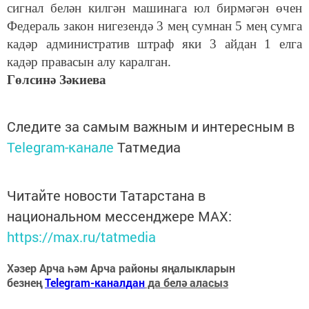
сигнал белән килгән машинага юл бирмәгән өчен
Федераль закон нигезендә 3 мең сумнан 5 мең сумга
кадәр административ штраф яки 3 айдан 1 елга
кадәр правасын алу каралган.
Гөлсинә Зәкиева
Следите за самым важным и интересным в
Telegram-канале
Татмедиа
Читайте новости Татарстана в
национальном мессенджере MАХ:
https://max.ru/tatmedia
Хәзер Арча һәм Арча районы яңалыкларын
безнең
Telegram-каналдан
да белә аласыз