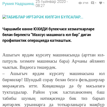
25 гыйнвар 2020 -
Румия Надршина,
3765
1
1
08:27
Чәршәмбе көнне ЮХИДИ бүлекчәсе хезмәткәрләре
белән берлектә “Махсус машинага юл бир” дигән
профилактик операциядә катнаштык.
Ашыгыч ярдәм күрсәтү машинасында (арттан юл-
патруль хезмәте машинасы бара) Арчаны әйләнеп
чыктык. Видеога төшердек.
– Ашыгыч ярдәм күрсәтү машинасына юл
бирмиләр! Шундый сорау белән безгә фельдшерлар
мөрәҗәгать итте. Киңәшмәдә дә бу мәсьәләгә
тукталдылар. Район үзәк хастаханәсенең баш
табибы шуның нәтиҗәсендә бик тиз барып
җитәрлек урыннарга да тоткарланырга мәҗбүр