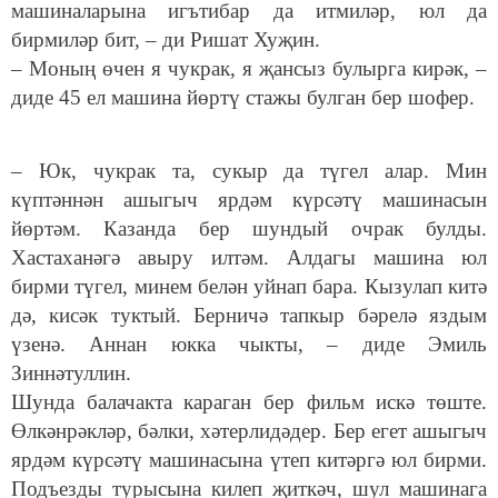
машиналарына игътибар да итмиләр, юл да
бирмиләр бит, – ди Ришат Хуҗин.
– Моның өчен я чукрак, я җансыз булырга кирәк, –
диде 45 ел машина йөртү стажы булган бер шофер.
– Юк, чукрак та, сукыр да түгел алар. Мин
күптәннән ашыгыч ярдәм күрсәтү машинасын
йөртәм. Казанда бер шундый очрак булды.
Хастаханәгә авыру илтәм. Алдагы машина юл
бирми түгел, минем белән уйнап бара. Кызулап китә
дә, кисәк туктый. Берничә тапкыр бәрелә яздым
үзенә. Аннан юкка чыкты, – диде Эмиль
Зиннәтуллин.
Шунда балачакта караган бер фильм искә төште.
Өлкәнрәкләр, бәлки, хәтерлидәдер. Бер егет ашыгыч
ярдәм күрсәтү машинасына үтеп китәргә юл бирми.
Подъезды турысына килеп җиткәч, шул машинага