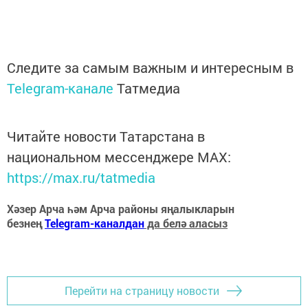
Следите за самым важным и интересным в
Telegram-канале
Татмедиа
Читайте новости Татарстана в
национальном мессенджере MАХ:
https://max.ru/tatmedia
Хәзер Арча һәм Арча районы яңалыкларын
безнең
Telegram-каналдан
да белә аласыз
Перейти на страницу новости