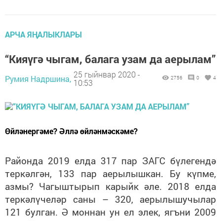
АРЧА ЯҢАЛЫКЛАРЫ
“Кияүгә чыгам, балага узам да аерылам”
25 гыйнвар 2020 -
Румия Надршина,
2756
0
4
10:53
Өйләнергәме? Әллә өйләнмәскәме?
Районда 2019 елда 317 пар ЗАГС бүлегендә
теркәлгән, 133 пар аерылышкан. Бу күпме,
азмы? Чагыштырып карыйк әле.
2018 елда
теркәлүчеләр саны – 320, аерылышучылар
121 булган. Ә моннан ун ел элек, ягъни 2009