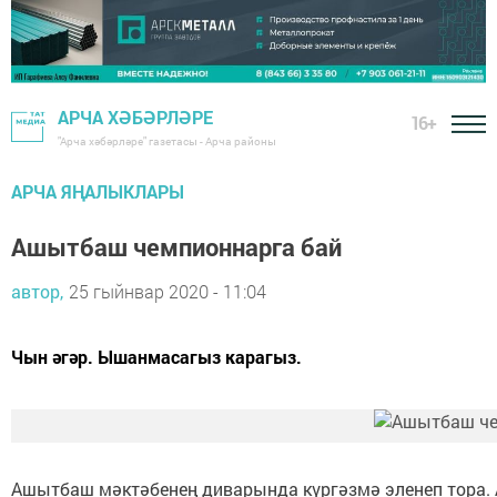
АРЧА ХӘБӘРЛӘРЕ
16+
"Арча хәбәрләре" газетасы - Арча районы
АРЧА ЯҢАЛЫКЛАРЫ
Ашытбаш чемпионнарга бай
автор,
25 гыйнвар 2020 - 11:04
Чын әгәр. Ышанмасагыз карагыз.
Ашытбаш мәктәбенең диварында күргәзмә эленеп тора.