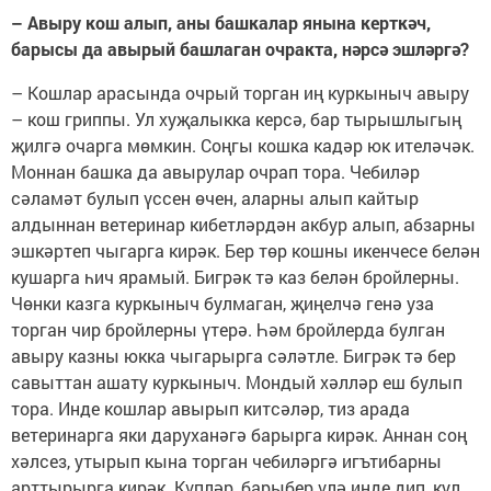
– Авыру кош алып, аны башкалар янына керткәч,
барысы да авырый башлаган очракта, нәрсә эшләргә?
– Кошлар арасында очрый торган иң куркыныч авыру
– кош гриппы. Ул хуҗалыкка керсә, бар тырышлыгың
җилгә очарга мөмкин. Соңгы кошка кадәр юк ителәчәк.
Моннан башка да авырулар очрап тора. Чебиләр
сәламәт булып үссен өчен, аларны алып кайтыр
алдыннан ветеринар кибетләрдән акбур алып, абзарны
эшкәртеп чыгарга кирәк. Бер төр кошны икенчесе белән
кушарга һич ярамый. Бигрәк тә каз белән бройлерны.
Чөнки казга куркыныч булмаган, җиңелчә генә уза
торган чир бройлерны үтерә. Һәм бройлерда булган
авыру казны юкка чыгарырга сәләтле. Бигрәк тә бер
савыттан ашату куркыныч. Мондый хәлләр еш булып
тора. Инде кошлар авырып китсәләр, тиз арада
ветеринарга яки даруханәгә барырга кирәк. Аннан соң
хәлсез, утырып кына торган чебиләргә игътибарны
арттырырга кирәк. Күпләр, барыбер үлә инде дип, кул