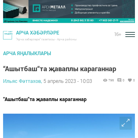
АРЧА ХӘБӘРЛӘРЕ
16+
"Арча хәбәрләре" газетасы - Арча районы
АРЧА ЯҢАЛЫКЛАРЫ
“Ашытбаш“та җаваплы караганнар
Ильяс Фәттахов,
5 апрель 2023 - 10:03
796
0
0
“Ашытбаш“та җаваплы караганнар