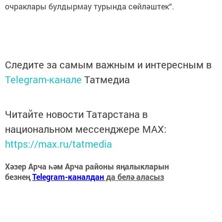
очраклары булдырмау турында сөйләштек“.
Следите за самым важным и интересным в
Telegram-канале
Татмедиа
Читайте новости Татарстана в
национальном мессенджере MАХ:
https://max.ru/tatmedia
Хәзер Арча һәм Арча районы яңалыкларын
безнең
Telegram-каналдан
да белә аласыз