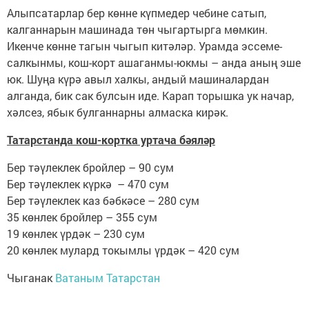
Алыпсатарлар бер көнне күпмедер чебине сатып,
калганнарын машинада төн чыгартырга мөмкин.
Икенче көнне тагын чыгып китәләр. Урамда эссеме-
салкынмы, кош-корт ашаганмы-юкмы – анда аның эше
юк. Шуңа күрә авыл халкы, андый машиналардан
алганда, бик сак булсын иде. Карап торышка ук начар,
хәлсез, ябык булганнарны алмаска кирәк.
Татарстанда кош-кортка уртача бәяләр
Бер тәүлеклек бройлер – 90 сум
Бер тәүлеклек күркә – 470 сум
Бер тәүлеклек каз бәбкәсе – 280 сум
35 көнлек бройлер – 355 сум
19 көнлек үрдәк – 230 сум
20 көнлек мулард токымлы үрдәк – 420 сум
Чыганак
Ватаным Татарстан