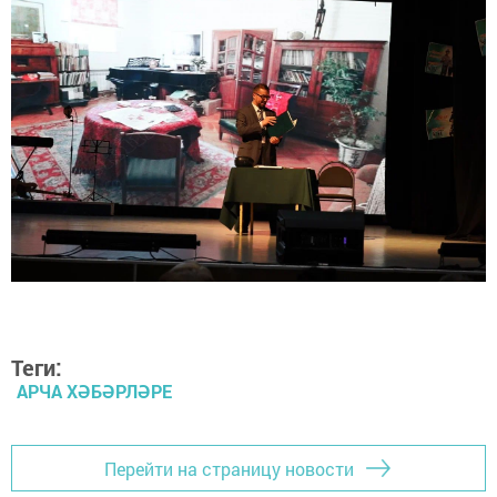
Теги:
АРЧА ХӘБӘРЛӘРЕ
Перейти на страницу новости