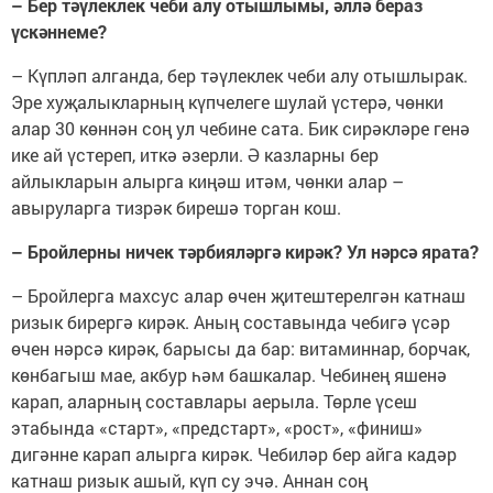
– Бер тәүлеклек чеби алу отышлымы, әллә бераз
үскәннеме?
– Күпләп алганда, бер тәүлеклек чеби алу отышлырак.
Эре хуҗалыкларның күпчелеге шулай үстерә, чөнки
алар 30 көннән соң ул чебине сата. Бик сирәкләре генә
ике ай үстереп, иткә әзерли. Ә казларны бер
айлыкларын алырга киңәш итәм, чөнки алар –
авыруларга тизрәк бирешә торган кош.
– Бройлерны ничек тәрбияләргә кирәк? Ул нәрсә ярата?
– Бройлерга махсус алар өчен җитештерелгән катнаш
ризык бирергә кирәк. Аның составында чебигә үсәр
өчен нәрсә кирәк, барысы да бар: витаминнар, борчак,
көнбагыш мае, акбур һәм башкалар. Чебинең яшенә
карап, аларның составлары аерыла. Төрле үсеш
этабында «старт», «предстарт», «рост», «финиш»
дигәнне карап алырга кирәк. Чебиләр бер айга кадәр
катнаш ризык ашый, күп су эчә. Аннан соң