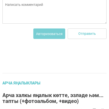
Отправить
Авторизоваться
АРЧА ЯҢАЛЫКЛАРЫ
Арча халкы яңалык көтте, эзләде һәм...
тапты (+фотоальбом, +видео)