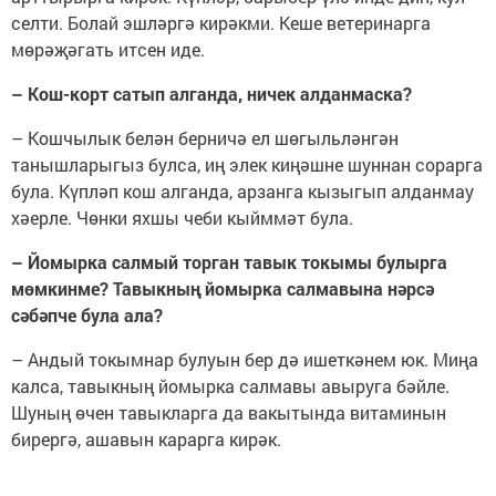
селти. Болай эшләргә кирәкми. Кеше ветеринарга
мөрәҗәгать итсен иде.
– Кош-корт сатып алганда, ничек алданмаска?
– Кошчылык белән берничә ел шөгыльләнгән
танышларыгыз булса, иң элек киңәшне шуннан сорарга
була. Күпләп кош алганда, арзанга кызыгып алданмау
хәерле. Чөнки яхшы чеби кыйммәт була.
– Йомырка салмый торган тавык токымы булырга
мөмкинме? Тавыкның йомырка салмавына нәрсә
сәбәпче була ала?
– Андый токымнар булуын бер дә ишеткәнем юк. Миңа
калса, тавыкның йомырка салмавы авыруга бәйле.
Шуның өчен тавыкларга да вакытында витаминын
бирергә, ашавын карарга кирәк.