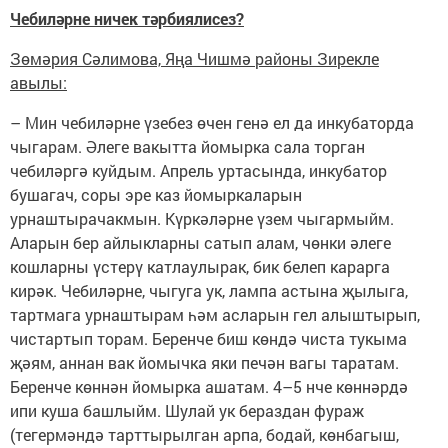
Чебиләрне ничек тәрбиялисез?
Зөмәрия Сәлимова, Яңа Чишмә районы Зирекле
авылы:
– Мин чебиләрне үзебез өчен генә ел да инкубаторда
чыгарам. Әлеге вакытта йомырка сала торган
чебиләргә куйдым. Апрель уртасында, инкубатор
бушагач, соры эре каз йомыркаларын
урнаштырачакмын. Күркәләрне үзем чыгармыйм.
Аларын бер айлыкларны сатып алам, чөнки әлеге
кошларны үстерү катлаулырак, бик белеп карарга
кирәк. Чебиләрне, чыгуга ук, лампа астына җылыга,
тартмага урнаштырам һәм асларын гел алыштырып,
чистартып торам. Беренче биш көндә чиста тукыма
җәям, аннан вак йомычка яки печән вагы таратам.
Беренче көннән йомырка ашатам. 4–5 нче көннәрдә
ипи куша башлыйм. Шулай ук бераздан фураж
(тегермәндә тарттырылган арпа, бодай, көнбагыш,