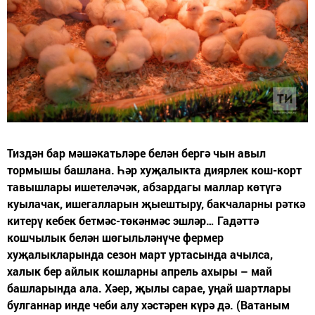
Тиздән бар мәшәкатьләре белән бергә чын авыл
тормышы башлана. Һәр хуҗалыкта диярлек кош-корт
тавышлары ишетеләчәк, абзардагы маллар көтүгә
куылачак, ишегалларын җыештыру, бакчаларны рәткә
китерү кебек бетмәс-төкәнмәс эшләр… Гадәттә
кошчылык белән шөгыльләнүче фермер
хуҗалыкларында сезон март уртасында ачылса,
халык бер айлык кошларны апрель ахыры – май
башларында ала. Хәер, җылы сарае, уңай шартлары
булганнар инде чеби алу хәстәрен күрә дә. (Ватаным