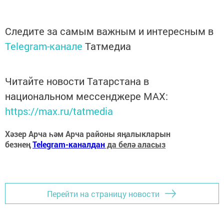
Следите за самым важным и интересным в
Telegram-канале
Татмедиа
Читайте новости Татарстана в
национальном мессенджере MАХ:
https://max.ru/tatmedia
Хәзер Арча һәм Арча районы яңалыкларын
безнең
Telegram-каналдан
да белә аласыз
Перейти на страницу новости