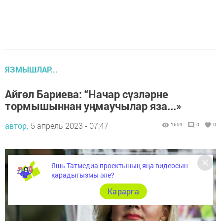
ЯЗМЫШЛАР...
Айгөл Бариева: “Начар сүзләрне
тормышыннан уңмаучылар яза...»
автор,
5 апрель 2023 - 07:47
1659
0
0
Яшь Татмедиа проектының яңа видеосын
карадыгызмы әле?
Карарга