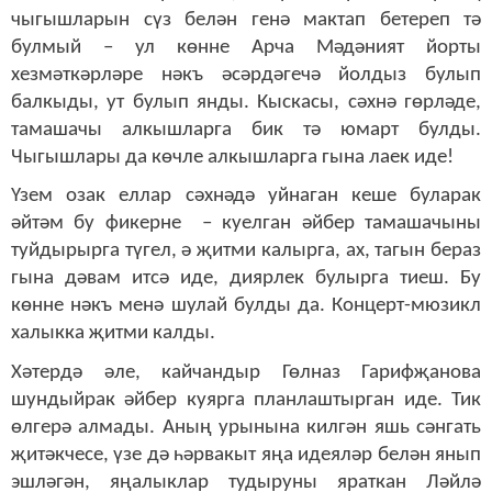
чыгышларын сүз белән генә мактап бетереп тә
булмый – ул көнне Арча Мәдәният йорты
хезмәткәрләре нәкъ әсәрдәгечә йолдыз булып
балкыды, ут булып янды. Кыскасы, сәхнә гөрләде,
тамашачы алкышларга бик тә юмарт булды.
Чыгышлары да көчле алкышларга гына лаек иде!
Үзем озак еллар сәхнәдә уйнаган кеше буларак
әйтәм бу фикерне – куелган әйбер тамашачыны
туйдырырга түгел, ә җитми калырга, ах, тагын бераз
гына дәвам итсә иде, диярлек булырга тиеш. Бу
көнне нәкъ менә шулай булды да. Концерт-мюзикл
халыкка җитми калды.
Хәтердә әле, кайчандыр Гөлназ Гарифҗанова
шундыйрак әйбер куярга планлаштырган иде. Тик
өлгерә алмады. Аның урынына килгән яшь сәнгать
җитәкчесе, үзе дә һәрвакыт яңа идеяләр белән янып
эшләгән, яңалыклар тудыруны яраткан Ләйлә