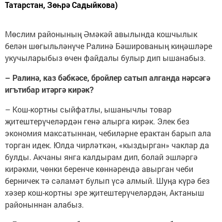
Татарстан, Зөһрә Садыйкова)
Мөслим районының Әмәкәй авылында кошчылык
белән шөгыльләнүче Ралинә Бәшированың киңәшләре
укучыларыбыз өчен файдалы булыр дип ышанабыз.
– Ралинә, каз бәбкәсе, бройлер сатып алганда нәрсәгә
игътибар итәргә кирәк?
– Кош-кортны сыйфатлы, ышанычлы товар
җитештерүчеләрдән генә алырга кирәк. Элек без
экономия максатыннан, чебиләрне ерактан барып ала
торган идек. Юлда чирләткән, «кыздырган» чаклар да
булды. Акчаны янга калдырам дип, болай эшләргә
кирәкми, чөнки беренче көннәрендә авырган чеби
берничек тә сәламәт булып үсә алмый. Шуңа күрә без
хәзер кош-кортны эре җитештерүчеләрдән, Актаныш
районыннан алабыз.