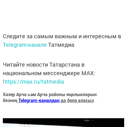
Следите за самым важным и интересным в
Telegram-канале
Татмедиа
Читайте новости Татарстана в
национальном мессенджере MАХ:
https://max.ru/tatmedia
Хәзер Арча һәм Арча районы яңалыкларын
безнең
Telegram-каналдан
да белә аласыз