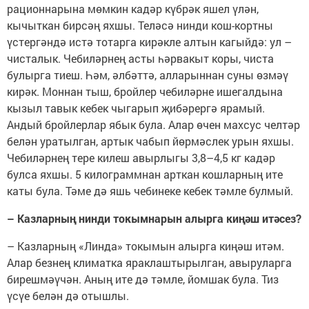
рационнарына мөмкин кадәр күбрәк яшел үлән,
кычыткан бирсәң яхшы. Теләсә нинди кош-кортны
үстергәндә истә тотарга кирәкле алтын кагыйдә: ул –
чисталык. Чебиләрнең асты һәрвакыт коры, чиста
булырга тиеш. Һәм, әлбәттә, алларыннан суны өзмәү
кирәк. Моннан тыш, бройлер чебиләрне ишегалдына
кызыл тавык кебек чыгарып җибәрергә ярамый.
Андый бройлерлар ябык була. Алар өчен махсус челтәр
белән уратылган, артык чабып йөрмәслек урын яхшы.
Чебиләрнең тере килеш авырлыгы 3,8–4,5 кг кадәр
булса яхшы. 5 килограммнан арткан кошларның ите
каты була. Тәме дә яшь чебинеке кебек тәмле булмый.
– Казларның нинди токымнарын алырга киңәш итәсез?
– Казларның «Линда» токымын алырга киңәш итәм.
Алар безнең климатка яраклаштырылган, авыруларга
бирешмәүчән. Аның ите дә тәмле, йомшак була. Тиз
үсүе белән дә отышлы.