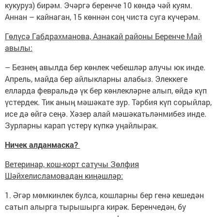
кукуруз) бирәм. Эчәргә беренче 10 көндә чәй куям.
Аннан – кайнаган, 15 көннән соң чиста суга күчерәм.
Гөлүсә Габдрахманова, Азнакай районы Беренче Май
авылы:
– Безнең авылда бер көнлек чебешләр алучы юк инде.
Апрель, майда бер айлыкларны алабыз. Элеккеге
елларда февральдә үк бер көнлекләрне алып, өйдә күп
үстердек. Тик аның мәшәкате зур. Тәрбия күп сорыйлар,
исе дә өйгә сеңә. Хәзер алай мәшәкатьләнмибез инде.
Зурларны карап үстерү күпкә уңайлырак.
Ничек алданмаска?
Ветеринар, кош-корт сатучы Зөлфия
Шәйхелисламовадан киңәшләр:
1. Әгәр мөмкинлек булса, кошларны бер генә кешедән
сатып алырга тырышырга кирәк. Беренчедән, бу