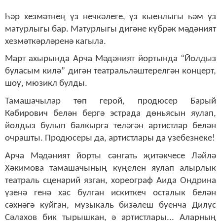
Һәр хезмәтнең үз нечкәлеге, үз кыенлыгы һәм үз
матурлыгы бар. Матурлыгы дигәне күбрәк мәдәният
хезмәткәрләренә кагыла.
Март ахырында Арча Мәдәният йортында “Йолдыз
буласым килә” дигән театральләштерелгән концерт,
шоу, мюзикл булды.
Тамашачылар төп герой, продюсер Барый
Кәбирович белән бергә эстрада дөньясын яулап,
йолдыз булып балкырга теләгән артистлар белән
очрашты. Продюсеры да, артистлары да үзебезнеке!
Арча Мәдәният йорты сәнгать җитәкчесе Ләйлә
Хәкимова тамашачының күңелен яулап алырлык
театраль сценарий язган, хореограф Аида Ондрина
үзенә генә хас булган искиткеч осталык белән
сәхнәгә куйган, музыкаль бизәлеш буенча Дилүс
Сәлахов бик тырышкан, ә артистлары... Аларның