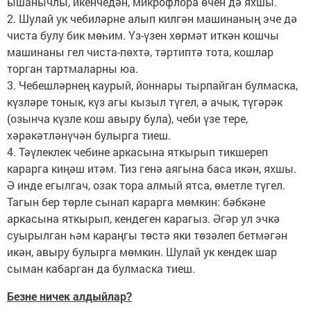
ышанычлы, икенчедән, микрофлора өчен дә яхшы.
2. Шулай ук чебиләрне алып килгән машинаның эче дә
чиста булу бик мөһим. Үз-үзен хөрмәт иткән кошчы
машинаны гел чиста-пөхтә, тәртиптә тота, кошлар
торган тартмаларны юа.
3. Чебешләрнең каурый, йоннары тырпайган булмаска,
күзләре тонык, күз агы кызыл түгел, ә ачык, түгәрәк
(озынча күзле кош авыру була), чеби үзе тере,
хәрәкәтләнүчән булырга тиеш.
4. Тәүлеклек чебине аркасына яткырып тикшереп
карарга киңәш итәм. Тиз генә аягына баса икән, яхшы.
Ә инде егылгач, озак тора алмый ятса, өметле түгел.
Тагын бер төрле сынап карарга мөмкин: бәбкәне
аркасына яткырып, кендеген карагыз. Әгәр ул эчкә
суырылган һәм караңгы төстә яки төзәлеп бетмәгән
икән, авыру булырга мөмкин. Шулай ук кендек шар
сыман кабарган да булмаска тиеш.
Безне ничек алдыйлар?