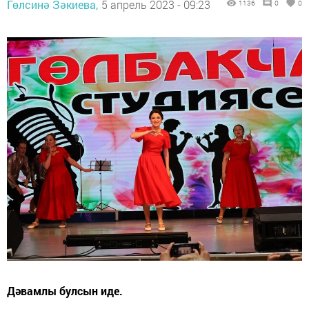
Гөлсинә Зәкиева,
5 апрель 2023 - 09:23
1136
0
0
Дәвамлы булсын иде.