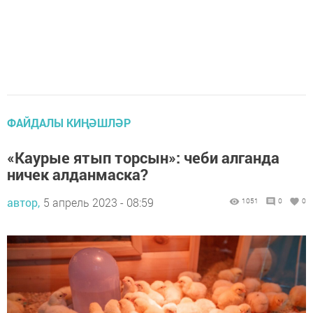
ФАЙДАЛЫ КИҢӘШЛӘР
«Каурые ятып торсын»: чеби алганда
ничек алданмаска?
автор,
5 апрель 2023 - 08:59
1051
0
0