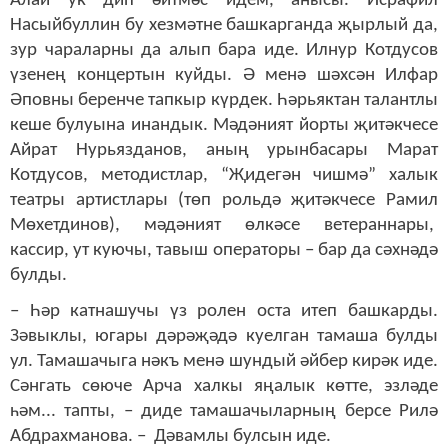
Алай ук дип әйтмәс идем, анысы. Исрафил
Насыйбуллин бу хезмәтне башкарганда җырлый да,
зур чараларны да алып бара иде. Илнур Котдусов
үзенең концертын куйды. Ә менә шәхсән Илфар
Әповны беренче тапкыр күрдек. Һәрьяктан талантлы
кеше булуына инандык. Мәдәният йорты җитәкчесе
Айрат Нурьязданов, аның урынбасары Марат
Котдусов, методистлар, “Җидегән чишмә” халык
театры артистлары (төп рольдә җитәкчесе Рамил
Мөхетдинов), мәдәният өлкәсе ветераннары,
кассир, ут куючы, тавыш операторы – бар да сәхнәдә
булды.
– Һәр катнашучы үз ролен оста итеп башкарды.
Зәвыклы, югары дәрәҗәдә куелган тамаша булды
ул. Тамашачыга нәкъ менә шундый әйбер кирәк иде.
Сәнгать сөюче Арча халкы яңалык көтте, эзләде
һәм... тапты, – диде тамашачыларның берсе Рилә
Абдрахманова. – Дәвамлы булсын иде.