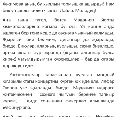
Хәкимова аның бу хыялын тормышка ашырды! Һәм
бик уңышлы килеп чыкты, Ләйлә. Молодец!
Аңа гына түгел, бөтен Мәдәният йорты
хезмәткәрләренә кагыла бу сүз. Ул көнне анда
эшләгән бер генә кеше дә сәхнәгә чыкмый калмады.
Җырлый, бии белмим, дигәннәр дә җырлады,
биеде. Биюләр, аларның куелышы, сәхнә бизәлеше,
арткы яктагы зур экранда (яңаны алганнар булса
кирәк) чагылдырылган күренешләр – бар да югары
дәрәҗәдә иде.
– Үзебезнекеләр тарафыннан куелган мондый
югарылыктагы концертны күргән юк иде әле. Илфар
Әюпов үзе җырлады, биеде. Мәдәният идарәсе
җитәкчесенең сәхнәгә чыгуын беренче тапкыр
күрәм, – диде соңыннан фикерләр алышканда
Әлфинур апа.