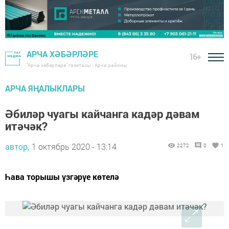
АРЧА ХӘБӘРЛӘРЕ
16+
"Арча хәбәрләре" газетасы - Арча районы
АРЧА ЯҢАЛЫКЛАРЫ
Әбиләр чуагы кайчанга кадәр дәвам
итәчәк?
автор,
1 октябрь 2020 - 13:14
2272
0
1
Һава торышы үзгәрүе көтелә