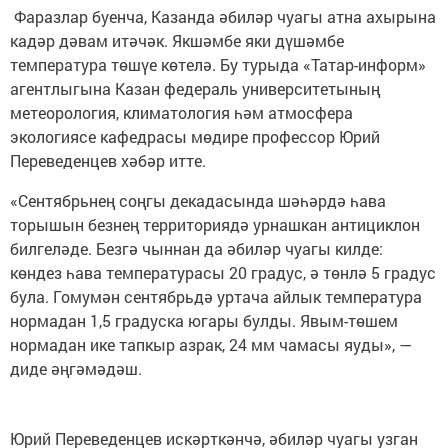
Фаразлар буенча, Казанда әбиләр чуагы атна ахырына
кадәр дәвам итәчәк. Якшәмбе яки дүшәмбе
температура төшүе көтелә. Бу турыда «Татар-информ»
агентлыгына Казан федераль университетының
метеорология, климатология һәм атмосфера
экологиясе кафедрасы мөдире профессор Юрий
Переведенцев хәбәр итте.
«Сентябрьнең соңгы декадасында шәһәрдә һава
торышын безнең территориядә урнашкан антициклон
билгеләде. Безгә чыннан да әбиләр чуагы килде:
көндез һава температурасы 20 градус, ә төнлә 5 градус
була. Гомумән сентябрьдә уртача айлык температура
нормадан 1,5 градуска югары булды. Явым-төшем
нормадан ике тапкыр азрак, 24 мм чамасы яуды», —
диде әңгәмәдәш.
Юрий Переведенцев искәрткәнчә, әбиләр чуагы узган