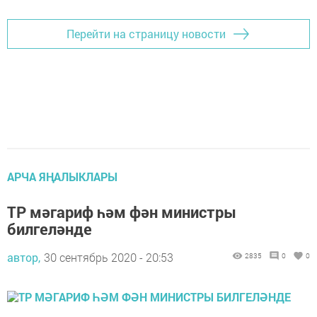
Перейти на страницу новости
АРЧА ЯҢАЛЫКЛАРЫ
ТР мәгариф һәм фән министры
билгеләнде
автор,
30 сентябрь 2020 - 20:53
2835
0
0