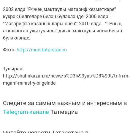
2002 елда "РФнең мактаулы мәгариф хезмәткәре"
күкрәк билгеләре белән бүләкләнде; 2006 елда -
"Мәгарифтә казанышлары өчен"; 2010 елда - "ТРның
атказанган укытучысы" дигән мактаулы исем белән
бүләкләнде.
Фото:
http://mon.tatarstan.ru
Тулырак:
http://shahrikazan.ru/news/s%D3%99yas%D3%99t/tr-fn-m-
mgarif-ministry-bilgelnde
Следите за самым важным и интересным в
Telegram-канале
Татмедиа
Читайте новости Татарстана в