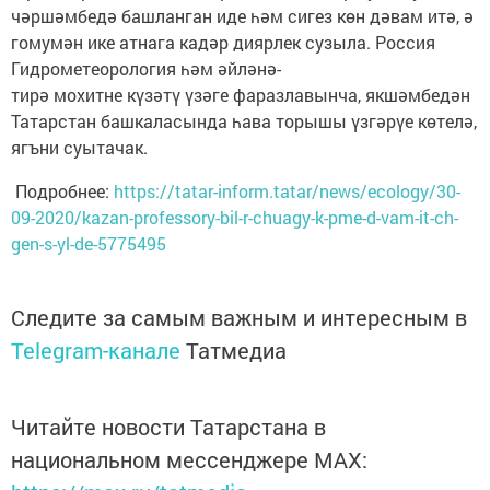
чәршәмбедә башланган иде һәм сигез көн дәвам итә, ә
гомумән ике атнага кадәр диярлек сузыла. Россия
Гидрометеорология һәм әйләнә-
тирә мохитне күзәтү үзәге фаразлавынча, якшәмбедән
Татарстан башкаласында һава торышы үзгәрүе көтелә,
ягъни суытачак.
Подробнее:
https://tatar-inform.tatar/news/ecology/30-
09-2020/kazan-professory-bil-r-chuagy-k-pme-d-vam-it-ch-
gen-s-yl-de-5775495
Следите за самым важным и интересным в
Telegram-канале
Татмедиа
Читайте новости Татарстана в
национальном мессенджере MАХ: