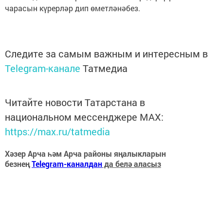
чарасын күрерләр дип өметләнәбез.
Следите за самым важным и интересным в
Telegram-канале
Татмедиа
Читайте новости Татарстана в
национальном мессенджере MАХ:
https://max.ru/tatmedia
Хәзер Арча һәм Арча районы яңалыкларын
безнең
Telegram-каналдан
да белә аласыз