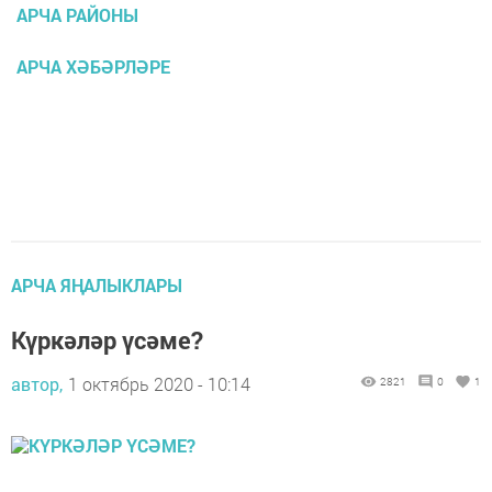
АРЧА РАЙОНЫ
АРЧА ХӘБӘРЛӘРЕ
АРЧА ЯҢАЛЫКЛАРЫ
Күркәләр үсәме?
автор,
1 октябрь 2020 - 10:14
2821
0
1