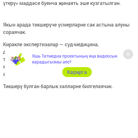
үтерү» маддәсе буенча җинаять эше кузгатылган.
Якын арада тикшерүче үсмерләрне сак астына алуны
сораячак.
Кирәкле экспертизалар — суд-медицина,
дактилоскопик, молекуляр-генетик һәм компьютер-
Яшь Татмедиа проектының яңа видеосын
техник экспертизалар билгеләнгән. Тикшерү һәр
карадыгызмы әле?
яшүсмернең җинаятьтә нинди роль уйнавын
Карарга
ачыклаячак.
Тикшерү булган барлык хәлләрне билгеләячәк.
https://tatar-inform.tatar/news/incident/30-09-
2020/taksistny-terep-m-eten-mashinasy-bagazhnigyna-
salgan-yash-smerl-rne-totkarlagannar-5775352
Следите за самым важным и интересным в