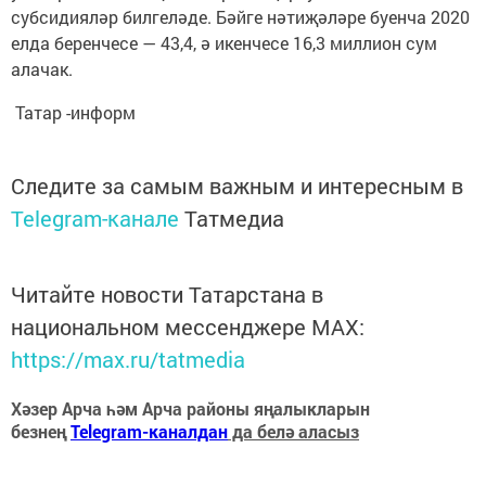
субсидияләр билгеләде. Бәйге нәтиҗәләре буенча 2020
елда беренчесе — 43,4, ә икенчесе 16,3 миллион сум
алачак.
Татар -информ
Следите за самым важным и интересным в
Telegram-канале
Татмедиа
Читайте новости Татарстана в
национальном мессенджере MАХ:
https://max.ru/tatmedia
Хәзер Арча һәм Арча районы яңалыкларын
безнең
Telegram-каналдан
да белә аласыз