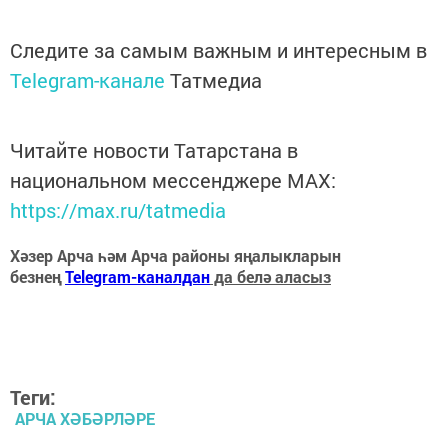
Следите за самым важным и интересным в
Telegram-канале
Татмедиа
Читайте новости Татарстана в
национальном мессенджере MАХ:
https://max.ru/tatmedia
Хәзер Арча һәм Арча районы яңалыкларын
безнең
Telegram-каналдан
да белә аласыз
Теги:
АРЧА ХӘБӘРЛӘРЕ