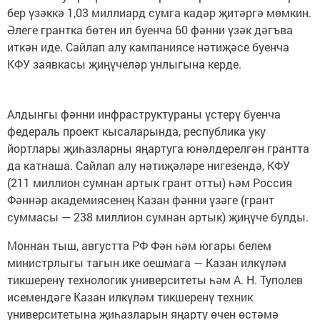
бер үзәккә 1,03 миллиард сумга кадәр җитәргә мөмкин.
Әлеге грантка бөтен ил буенча 60 фәнни үзәк дәгъва
иткән иде. Сайлап алу кампаниясе нәтиҗәсе буенча
КФУ заявкасы җиңүчеләр унлыгына керде.
Алдынгы фәнни инфраструктураны үстерү буенча
федераль проект кысаларында, республика уку
йортлары җиһазларны яңартуга юнәлдерелгән грантта
да катнаша. Сайлап алу нәтиҗәләре нигезендә, КФУ
(211 миллион сумнан артык грант отты) һәм Россия
Фәннәр академиясенең Казан фәнни үзәге (грант
суммасы — 238 миллион сумнан артык) җиңүче булды.
Моннан тыш, августта РФ Фән һәм югары белем
министрлыгы тагын ике оешмага — Казан илкүләм
тикшеренү технологик университеты һәм А. Н. Туполев
исемендәге Казан илкүләм тикшеренү техник
университетына җиһазларын яңарту өчен өстәмә