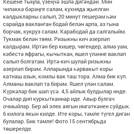
Кешене тыңла, үзеңчә эшлә дигәндәй. Мин
чиләккә бәрәңге салам, кухняда җыелган
калдыкларны салып, 20 минут пешерәм һәм
сарайда вакланган бодай белән арпа, аз гына
борчак, кукруз салам. Карабодай да салгалыйм.
Тукмак белән төям. Ризыкны кич әзерләп
калдырам. Иртән бер кишер, чөгендер, алма уам,
кәбестә яфрагы, кычыткан, яшел үләнне ваклап
салып болгатам. Иртә-кич шулай ризыкны
әзерләп бирәм. Алларында һәрвакыт коры
катнаш азык, комлы вак таш тора. Алма бик күп.
Алманы ваклап та бирәм. Яшел үлән салам.
Күркәләр бик шәп үсә. 4,5 айлык булдылар инде.
Очалар дип куркытканнар иде. Авыр булгач
очмыйлар. Бер ай элек аягын имгәткәнен суйдык.
6 килога якын килде. Ите коры, тәмле түгел дигән
булалар. Бик тәмле! Фото 15 сентябрьдә
төшерелде.