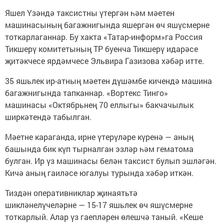
Яшел Үзәндә таксистны үтергән һәм мәетен
машинасының багажнигында яшергән өч яшүсмерне
тоткарлаганнар. Бу хакта «Татар-информ»га Россия
Тикшерү комитетының ТР буенча Тикшерү идарәсе
җитәкчесе ярдәмчесе Эльвира Газизова хәбәр итте.
35 яшьлек ир-атның мәетен дүшәмбе кичендә машина
багажнигында тапканнар. «Вортекс Тинго»
машинасы «Октябрьнең 70 еллыгы» бакчачылык
ширкәтендә табылган.
Мәетне караганда, ирне үтерүләре күренә — аның
башында бик күп тырналган эзләр һәм гематома
булган. Ир үз машинасы белән таксист булып эшләгән.
Кичә аның гаиләсе югалуы турында хәбәр иткән.
Тиздән оперативниклар җинаятьтә
шикләнелүчеләрне — 15-17 яшьлек өч яшүсмерне
тоткарлый. Алар үз гаепләрен өлешчә таный. «Кеше