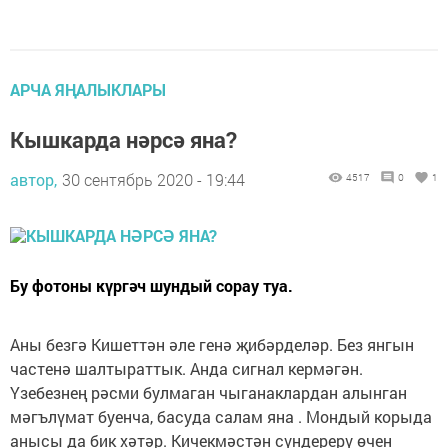
АРЧА ЯҢАЛЫКЛАРЫ
Кышкарда нәрсә яна?
автор,
30 сентябрь 2020 - 19:44
4517
0
1
Бу фотоны күргәч шундый сорау туа.
Аны безгә Кишеттән әле генә җибәрделәр. Без янгын
частенә шалтыраттык. Анда сигнал кермәгән.
Үзебезнең рәсми булмаган чыганаклардан алынган
мәгълүмат буенча, басуда салам яна . Мондый корыда
анысы да бик хәтәр. Кичекмәстән сүндерерү өчен