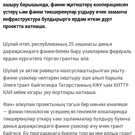
ашыру барышында, фәнни-җитештерү кооперациясен
үстерү һәм фәнни тикшеренүләр уздыру өчен заманча
инфраструктура булдырырга ярдәм иткән дүрт
проектта катнаша.
Шулай итеп, республиканың 25 оешмасы дөнья
дәрәҗәсендәге фәнни-белем бирү үзәкләренә федераль
ярдәм күрсәтелә торган грантны ала.
Шулай ук актив рәвештә махсуслаштырылган укыту-
фәнни үзәкләр челтәрен оештыру эше алып барыла.
Әлеге грант бәйгесендә Татарстанның КФУ һәм КИТТУ-
КАИ кебек югары уку йортлары катнаша.
Фән» илкүләм проектының тагын бер мөһим юнәлеше
— фәнни-технологик үсешнең өстенлекле өлкәләрендә
тикшеренүләр үткәрү һәм эшләнмәләр булдыру буенча
дөнья дәрәҗәсендәге фәнни үзәкләр ачу өчен грант
бәйгесе. Бу программага бирелә торган ике еллык грант