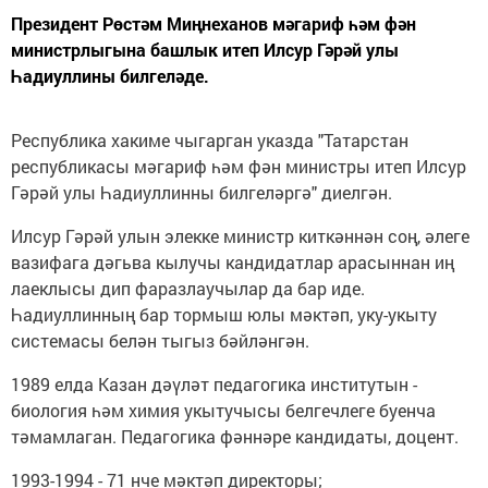
Президент Рөстәм Миңнеханов мәгариф һәм фән
министрлыгына башлык итеп Илсур Гәрәй улы
Һадиуллины билгеләде.
Республика хакиме чыгарган указда "Татарстан
республикасы мәгариф һәм фән министры итеп Илсур
Гәрәй улы Һадиуллинны билгеләргә" диелгән.
Илсур Гәрәй улын элекке министр киткәннән соң, әлеге
вазифага дәгьва кылучы кандидатлар арасыннан иң
лаеклысы дип фаразлаучылар да бар иде.
Һадиуллинның бар тормыш юлы мәктәп, уку-укыту
системасы белән тыгыз бәйләнгән.
1989 елда Казан дәүләт педагогика институтын -
биология һәм химия укытучысы белгечлеге буенча
тәмамлаган. Педагогика фәннәре кандидаты, доцент.
1993-1994 - 71 нче мәктәп директоры;