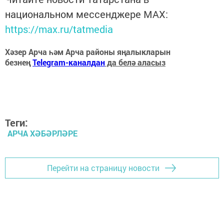
национальном мессенджере MАХ:
https://max.ru/tatmedia
Хәзер Арча һәм Арча районы яңалыкларын
безнең
Telegram-каналдан
да белә аласыз
Теги:
АРЧА ХӘБӘРЛӘРЕ
Перейти на страницу новости