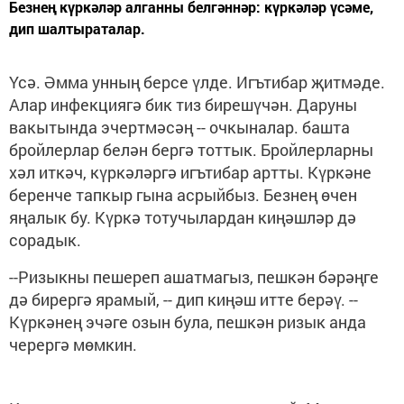
Безнең күркәләр алганны белгәннәр: күркәләр үсәме,
дип шалтыраталар.
Үсә. Әмма унның берсе үлде. Игътибар җитмәде.
Алар инфекциягә бик тиз бирешүчән. Даруны
вакытында эчертмәсәң -- очкыналар. башта
бройлерлар белән бергә тоттык. Бройлерларны
хәл иткәч, күркәләргә игътибар артты. Күркәне
беренче тапкыр гына асрыйбыз. Безнең өчен
яңалык бу. Күркә тотучылардан киңәшләр дә
сорадык.
--Ризыкны пешереп ашатмагыз, пешкән бәрәңге
дә бирергә ярамый, -- дип киңәш итте берәү. --
Күркәнең эчәге озын була, пешкән ризык анда
черергә мөмкин.