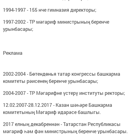
1994-1997 - 155 нче гимназия директоры;
1997-2002 - ТР мәгариф министрының беренче
урынбасары;
Реклама
2002-2004 - Бөтендөнья татар конгрессы башкарма
комитеты рәисенең беренче урынбасары;
2004-2007 - ТР Мәгарифне үстерү институты ректоры;
12.02.2007-28.12.2017 - Казан шәһәре Башкарма
комитетының Мәгариф идарәсе башлыгы.
2017 елның декабреннән - Татарстан Республикасы
мәгариф һәм фән министрының беренче урынбасары.