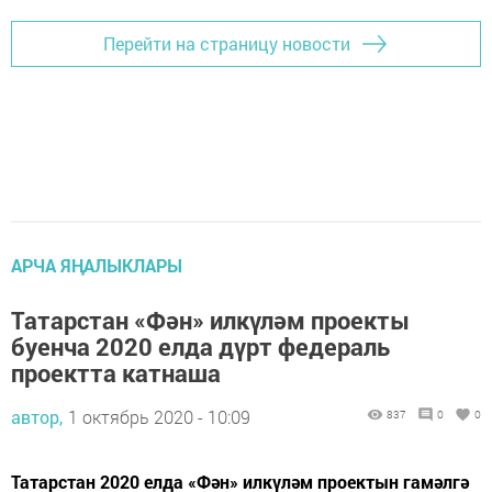
Перейти на страницу новости
АРЧА ЯҢАЛЫКЛАРЫ
Татарстан «Фән» илкүләм проекты
буенча 2020 елда дүрт федераль
проектта катнаша
автор,
1 октябрь 2020 - 10:09
837
0
0
Татарстан 2020 елда «Фән» илкүләм проектын гамәлгә