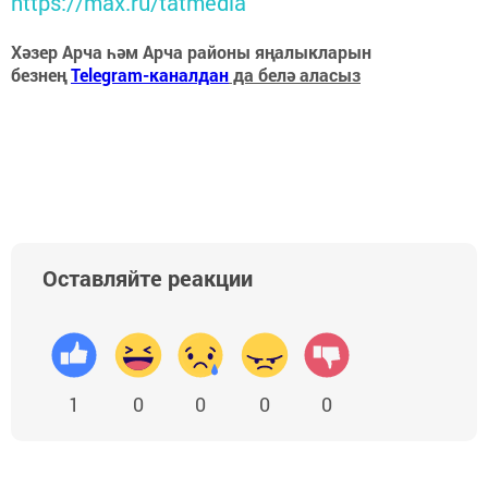
https://max.ru/tatmedia
Хәзер Арча һәм Арча районы яңалыкларын
безнең
Telegram-каналдан
да белә аласыз
Оставляйте реакции
1
0
0
0
0