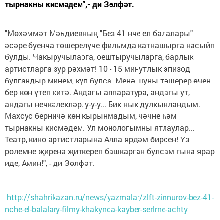
тырнакны кисмәдем",- ди Зөлфәт.
"Мөхәммәт Мәһдиевның "Без 41 нче ел балалары"
әсәре буенча төшерелүче фильмда катнашырга насыйп
булды. Чакыручыларга, оештыручыларга, барлык
артистларга зур рәхмәт! 10 - 15 минутлык эпизод
булгандыр минем, күп булса. Менә шуны төшерер өчен
бер көн үтеп китә. Андагы аппаратура, андагы ут,
андагы нечкәлекләр, у-у-у... Бик нык дулкынландым.
Махсус берничә көн кырынмадым, чәчне һәм
тырнакны кисмәдем. Ул монологымны ятлаулар...
Театр, кино артистларына Алла ярдәм бирсен! Үз
ролемне җиренә җиткереп башкарган булсам гына ярар
иде, Амин!", - ди Зөлфәт.
http://shahrikazan.ru/news/yazmalar/zlft-zinnurov-bez-41-
nche-el-balalary-filmy-khakynda-kayber-serlrne-achty