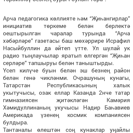
Арча педагогика көллияте һәм “Җиһангирлар”
инициатив төркеме белән берлектә
оештырылган чаралар турында “Арча
хәбәрләре” газетасы баш мөхәррире Исрафил
Насыйбуллин да әйтеп үтте. Ул шулай ук
радио тыңлаучылар яратып өлгергән “Җиһан
серләре” тапшыруы белән таныштырды.
Үсеп килүче буын белән эш безнең район
белән генә чикләнми. Очрашуның кунагы,
Татарстан Республикасының халык
укытучысы, озак еллар Казанда 2нче татар
гимназиясен җитәкләгән Камәрия
Хәмидуллинаның укучысы Надир Баһавиев
Америкада үзенең космик компаниясен
булдыра.
Тантаналы өлештән соң кунаклар уңайлы