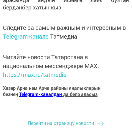
бердәнбер хатын-кыз.
Следите за самым важным и интересным в
Telegram-канале
Татмедиа
Читайте новости Татарстана в
национальном мессенджере MАХ:
https://max.ru/tatmedia
Хәзер Арча һәм Арча районы яңалыкларын
безнең
Telegram-каналдан
да белә аласыз
Перейти на страницу новости