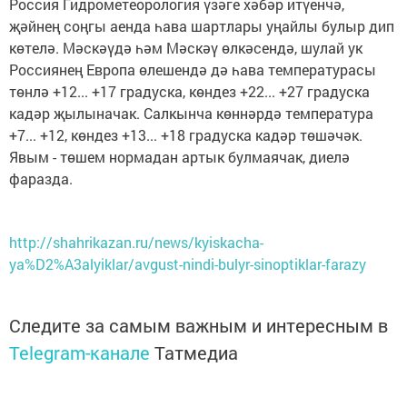
Россия Гидрометеорология үзәге хәбәр итүенчә,
җәйнең соңгы аенда һава шартлары уңайлы булыр дип
көтелә. Мәскәүдә һәм Мәскәү өлкәсендә, шулай ук
Россиянең Европа өлешендә дә һава температурасы
төнлә +12... +17 градуска, көндез +22... +27 градуска
кадәр җылыначак. Салкынча көннәрдә температура
+7... +12, көндез +13... +18 градуска кадәр төшәчәк.
Явым - төшем нормадан артык булмаячак, диелә
фаразда.
http://shahrikazan.ru/news/kyiskacha-
ya%D2%A3alyiklar/avgust-nindi-bulyr-sinoptiklar-farazy
Следите за самым важным и интересным в
Telegram-канале
Татмедиа