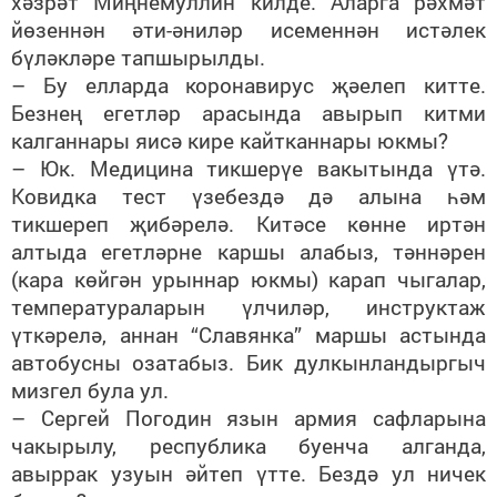
хәзрәт Миңнемуллин килде. Аларга рәхмәт
йөзеннән әти-әниләр исеменнән истәлек
бүләкләре тапшырылды.
– Бу елларда коронавирус җәелеп китте.
Безнең егетләр арасында авырып китми
калганнары яисә кире кайтканнары юкмы?
– Юк. Медицина тикшерүе вакытында үтә.
Ковидка тест үзебездә дә алына һәм
тикшереп җибәрелә. Китәсе көнне иртән
алтыда егетләрне каршы алабыз, тәннәрен
(кара көйгән урыннар юкмы) карап чыгалар,
температураларын үлчиләр, инструктаж
үткәрелә, аннан “Славянка” маршы астында
автобусны озатабыз. Бик дулкынландыргыч
мизгел була ул.
– Сергей Погодин язын армия сафларына
чакырылу, республика буенча алганда,
авыррак узуын әйтеп үтте. Бездә ул ничек