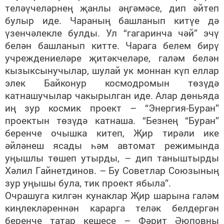
теләүчеләрнең җанлы әңгәмәсе, дип әйтеп
булыр иде. Чараның башланып китүе дә
үзенчәлекле булды. Ул “гагаринча чәй” эчү
белән башланып китте. Чарага белем бирү
учреждениеләре җитәкчеләре, галәм белән
кызыксынучылар, шулай ук моннан күп еллар
элек Байконур космодромын төзүдә
катнашучылар чакырылган иде. Алар дөньяда
иң зур космик проект – “Энергия-Буран”
проектын төзүдә катнаша. “Безнең “Буран”
беренче очышка китеп, Җир тирәли ике
әйләнеш ясады һәм автомат режимында
уңышлы төшеп утырды, – дип таныштырды
Хәлил Гайнетдинов. – Бу Советлар Союзының
зур уңышы була, тик проект ябыла”.
Очрашуга килгән кунаклар Җир шарына галәм
киңлекләреннән карарга теләк белдергән
беренче татар кешесе – Фәрит Әюповны