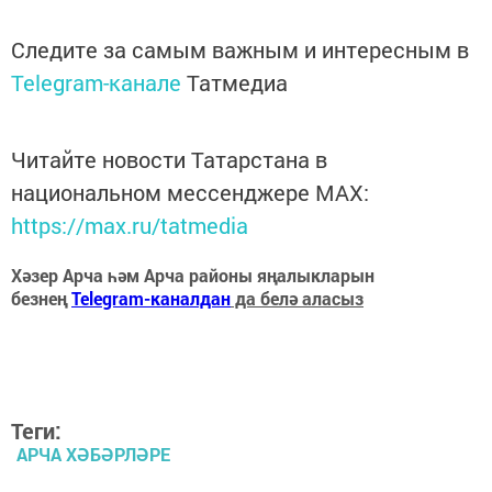
Следите за самым важным и интересным в
Telegram-канале
Татмедиа
Читайте новости Татарстана в
национальном мессенджере MАХ:
https://max.ru/tatmedia
Хәзер Арча һәм Арча районы яңалыкларын
безнең
Telegram-каналдан
да белә аласыз
Теги:
АРЧА ХӘБӘРЛӘРЕ