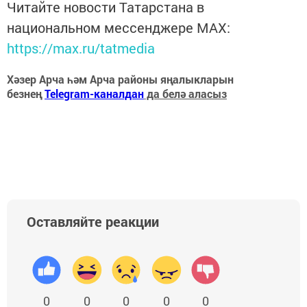
Читайте новости Татарстана в
национальном мессенджере MАХ:
https://max.ru/tatmedia
Хәзер Арча һәм Арча районы яңалыкларын
безнең
Telegram-каналдан
да белә аласыз
Оставляйте реакции
0
0
0
0
0