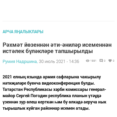
АРЧА ЯҢАЛЫКЛАРЫ
Рәхмәт йөзеннән әти-әниләр исеменнән
истәлек бүләкләре тапшырылды
Румия Надршина,
30 июль 2021 - 14:36
1881
0
0
2021 елның язында армия сафларына чакырылу
нәтиҗәләре буенча видеоконференция булды.
Татарстан Республикасы хәрби комиссары генерал-
майор Сергей Погодин республика планын үтәүдә
үзеннән зур өлеш керткән һәм бу өлкәдә аеруча нык
тырышлык куйган районнар исемен атады.