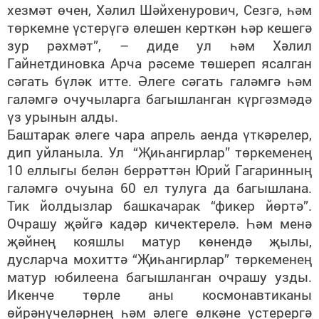
хезмәт өчен, Хәлил Шәйхенурович, Сезгә, һәм
төркемне үстерүгә өлешен керткән һәр кешегә
зур рәхмәт”, – диде ул һәм Хәлил
Гайнетдиновка Арча рәсеме төшереп ясалган
сәгать бүләк итте. Әлеге сәгать галәмгә һәм
галәмгә очучыларга багышланган күргәзмәдә
үз урынын алды.
Баштарак әлеге чара апрель аенда үткәрелер,
дип уйланыла. Ул “Җиһангирлар” төркеменең
10 еллыгы белән беррәттән Юрий Гагаринның
галәмгә очуына 60 ел тулуга да багышлана.
Тик йолдызлар башкачарак “фикер йөртә”.
Очрашу җәйгә кадәр кичектерелә. Һәм менә
җәйнең кояшлы матур көнендә җылы,
дусларча мохиттә “Җиһангирлар” төркеменең
матур юбилеена багышланган очрашу узды.
Икенче төрле аны космонавтиканы
өйрәнүчеләрнең һәм әлеге өлкәне үстерергә