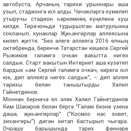
автобуста, Арчаның тарихи урыннары аша
узып, стадионга юл алды. Чәчәкләргә күмелеп
утыручы стадион һәркемнең күңеленә хуш
килде. Тирә-юньдә тудырылган матурлыкка
сокланып, кунаклар Җиһангирлар аллеясына
килеп җитте. “Без әлеге аллеяга 2016 елның
октябрендә, беренче Татарстан кешесе Сергей
Рыжиков галәмгә очкан вакытта нигез
салдык. Старт вакытын Интернет аша күзәтеп
бардык һәм Сергей галәмгә очкач, кирегә юл
юк, дип аллеяга нигез салдык”, – дип аллея
тарихы белән таныштырды Хәлил
Гайнетдинов.
Моннан берничә ел элек Хәлил Гайнетдинов
Ким Шакиров белән бергә “Галәм безне үзенә
дәшә, җиһангирлар” (“Космос нас зовет,
зихангиры”) дигән китап бастырып чыгара.
Очрашу барышында тарих фәннәре