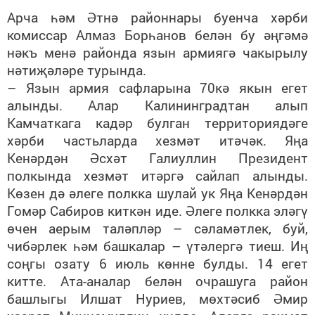
Арча һәм Әтнә районнары буенча хәрби
комиссар Алмаз Борһанов белән бу әңгәмә
нәкъ менә районда язын армиягә чакырылу
нәтиҗәләре турында.
– Язын армия сафларына 70кә якын егет
алынды. Алар Калининградтан алып
Камчаткага кадәр булган территориядәге
хәрби частьларда хезмәт итәчәк. Яңа
Кенәрдән Әсхәт Галиуллин Президент
полкында хезмәт итәргә сайлап алынды.
Көзен дә әлеге полкка шулай ук Яңа Кенәрдән
Гомәр Сабиров киткән иде. Әлеге полкка эләгү
өчен аерым таләпләр – сәламәтлек, буй,
чибәрлек һәм башкалар – үтәлергә тиеш. Иң
соңгы озату 6 июль көнне булды. 14 егет
китте. Ата-аналар белән очрашуга район
башлыгы Илшат Нуриев, мөхтәсиб Әмир