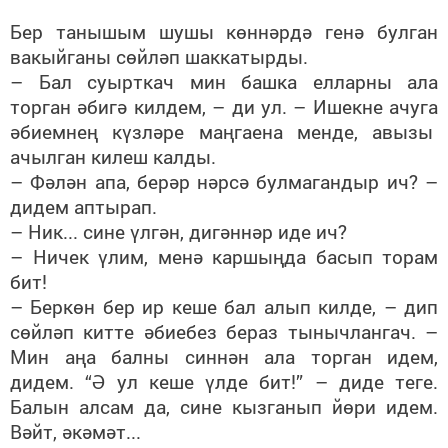
Бер танышым шушы көннәрдә генә булган
вакыйганы сөйләп шаккатырды.
– Бал суырткач мин башка елларны ала
торган әбигә килдем, – ди ул. – Ишекне ачуга
әбиемнең күзләре маңгаена менде, авызы
ачылган килеш калды.
– Фәлән апа, берәр нәрсә булмагандыр ич? –
дидем аптырап.
– Ник... сине үлгән, дигәннәр иде ич?
– Ничек үлим, менә каршыңда басып торам
бит!
– Беркөн бер ир кеше бал алып килде, – дип
сөйләп китте әбиебез бераз тынычлангач. –
Мин аңа балны синнән ала торган идем,
дидем. “Ә ул кеше үлде бит!” – диде теге.
Балын алсам да, сине кызганып йөри идем.
Вәйт, әкәмәт...