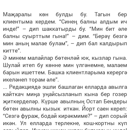
Маҗаралы көн булды бу. Тагын бер
клиентыма кердем. “Синең балны алдым ич
инде!” – дип шаккатырды бу. “Мин бит әле
балны суырттым гына!” – дим. “Берәү безгә
мин аның малае булам”, – дип бал калдырып
китте”.
Ә минем малайлар бөтенләй юк, кызлар гына.
Шулай итеп бу көнне мин үлгәнемне, малаем
барын ишеттем. Башка клиентларыма керергә
икеләнеп торам әле”.
... Редакциядә эшли башлаган елларда авылга
кайткач миңа уңайсызланып кына бер гозер
җиткерделәр. Күрше авылның Остап Бендеры
бөтен авылны кызык иткән. Йорт саен кереп:
“Сезгә фураж, бодай кирәкмиме?” – дип сорый
икән. Ул елларда терлекне, кош-кортны күп