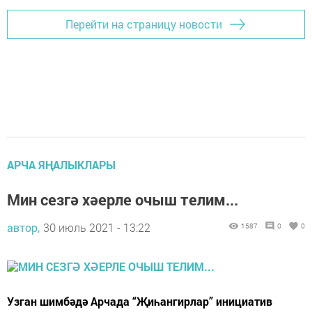
Перейти на страницу новости
АРЧА ЯҢАЛЫКЛАРЫ
Мин сезгә хәерле очыш телим...
автор,
30 июль 2021 - 13:22
1587
0
0
Узган шимбәдә Арчада “Җиһангирлар” инициатив