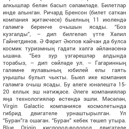
алкышлар белән басып сәламләде. Билетлар
инде алынган. Ричард Бренсон (билет саткан
компания җитәкчесе) быелның 11 июлендә
галәмгә беренче очышын ясады. “Боз
кузгалды”, – дип билгеләп үтте Хәлил
Гайнетдинов. Ә Фәрит Әюпов кайчан да булса
космик туризмның гадәти хәлгә әйләнәсенә
ышана. “Без зур үзгәрешләр алдында
торабыз, – дип сөйләде ул. – Гагаринның
галәмне яулавының юбилей елы гаять
уңышлы булып чыкты. Быел ике компания
галәмгә очыш ясады. Бу әлеге юнәлештә 15-
20 еллык эш нәтиҗәсе. Әлеге компанияләр
яңа технологияләр өстендә эшли. Мәсәлән,
Virgin Galactic компаниясе космолетында
гибрид двигателе урнаштырылган. Ул
“Буран”га ошаган. “Буран” кебек төшеп утыра.
Blue Origin кислород-водород двигателе