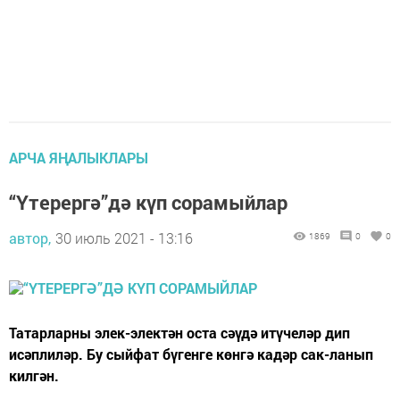
АРЧА ЯҢАЛЫКЛАРЫ
“Үтерергә”дә күп сорамыйлар
автор,
30 июль 2021 - 13:16
1869
0
0
Татарларны элек-электән оста сәүдә итүчеләр дип
исәплиләр. Бу сыйфат бүгенге көнгә кадәр сак-ланып
килгән.