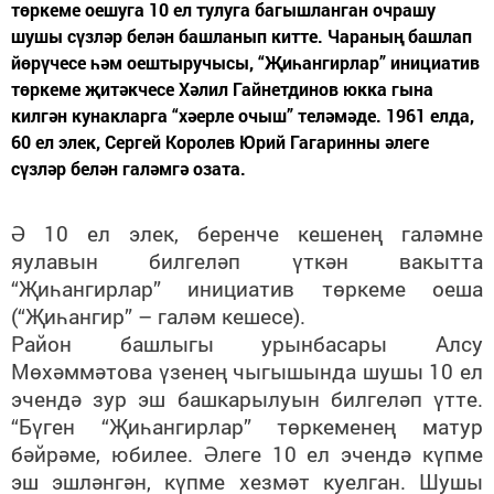
төркеме оешуга 10 ел тулуга багышланган очрашу
шушы сүзләр белән башланып китте. Чараның башлап
йөрүчесе һәм оештыручысы, “Җиһангирлар” инициатив
төркеме җитәкчесе Хәлил Гайнетдинов юкка гына
килгән кунакларга “хәерле очыш” теләмәде. 1961 елда,
60 ел элек, Сергей Королев Юрий Гагаринны әлеге
сүзләр белән галәмгә озата.
Ә 10 ел элек, беренче кешенең галәмне
яулавын билгеләп үткән вакытта
“Җиһангирлар” инициатив төркеме оеша
(“Җиһангир” – галәм кешесе).
Район башлыгы урынбасары Алсу
Мөхәммәтова үзенең чыгышында шушы 10 ел
эчендә зур эш башкарылуын билгеләп үтте.
“Бүген “Җиһангирлар” төркеменең матур
бәйрәме, юбилее. Әлеге 10 ел эчендә күпме
эш эшләнгән, күпме хезмәт куелган. Шушы