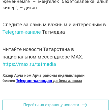
җәһәннәмгә – мәңгелек бәхетсезлеккә алып
килер”, – дигән.
Следите за самым важным и интересным в
Telegram-канале
Татмедиа
Читайте новости Татарстана в
национальном мессенджере MАХ:
https://max.ru/tatmedia
Хәзер Арча һәм Арча районы яңалыкларын
безнең
Telegram-каналдан
да белә аласыз
Перейти на страницу новости