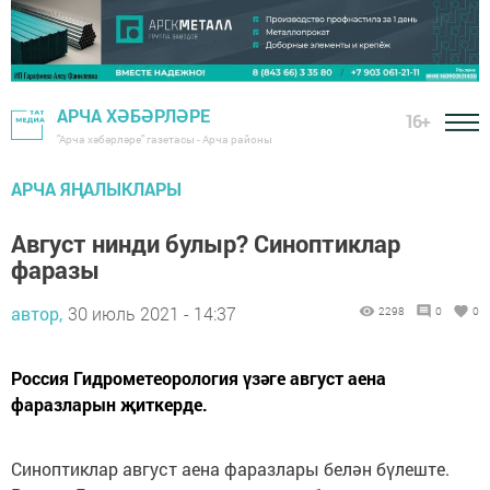
АРЧА ХӘБӘРЛӘРЕ
16+
"Арча хәбәрләре" газетасы - Арча районы
АРЧА ЯҢАЛЫКЛАРЫ
Август нинди булыр? Синоптиклар
фаразы
автор,
30 июль 2021 - 14:37
2298
0
0
Россия Гидрометеорология үзәге август аена
фаразларын җиткерде.
Синоптиклар август аена фаразлары белән бүлеште.