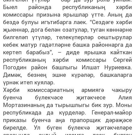
Быел районда республиканың хәрби
комиссары призына ярышлар үтте. Аның да
бездә булуы игътибарга лаек. “Сездәге хәрби
җыеннар, дога белән озатулар, туган көннәрне
билгеләп үтүләр, телекүперләр оештырулар
кебек матур гадәтләрне башка районнарга да
кертеп барабыз”, – диде ярышка кайткан
республиканың хәрби комиссары Сергей
Погодин район башлыгы Илшат Нуриевка.
Димәк, безнең эшне күрәләр, башкаларга
үрнәк итеп куялар.
Хәрби комиссариатның армиягә чакыру
буенча бүлекчәсе җитәкчесе Алия
Мортазинаның да тырышлыгы бик зур. Моны
республикада да күрделәр. Генерал-майор
приказы буенча аңа прапорщик дәрәҗәсе
бирелде. Ул бүген бүлекчә җитәкчеләре
арасында андый исемгә лаек булган