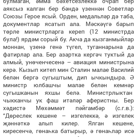
булмаган, әмма бәхетсезлеккә очрап бер
аяксыз калган бер бәндә үзеннән Советлар
Союзы Герое ясый. Орден, медальләр дә таба,
документлар ясатып ала. Мәскәүгә барып
төрле министрларга кереп (12 министрда
була!) ярдәм сорый бу. Акча да кызганмыйлар
моннан, үзенә генә түгел, туганнарына да
фатирлар ала. Бер азартка кергәч туктый да
алмый, унөченчесенә – авиация министрына
керә. Кызып китеп мин Сталин малае Василий
белән бергә сугыштым, дип ычкындыра. Ә
министр юлбашчы малае белән кемнәр
сугышканын яхшы белә. Министрлыктан
чыкканчы ук фаш итәләр аферистны. Бер
хәдистә Мөхәммәт пәйгамбәр (с.г.в.):
“Дөреслек кешене – изгелеккә, ә изгелек
җәннәткә алып килер. Ялган кешене,
киресенчә, гөнаһка батырыр, ә гөнаһлар исә