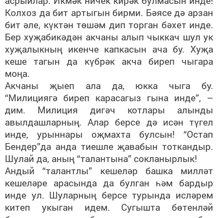
асрыйлар. Икмәк ничек кирәк булмасын инде!
Колхоз да бит артыгын бирми. Бәясе дә арзан
бит әле, күктән төшәм дип торган бәхет инде.
Бер хуҗабикәдән акчаны алып чыккач шул ук
хуҗалыкның икенче капкасын ача бу. Хуҗа
кеше тагын да күбрәк акча биреп чыгара
моңа.
Акчаны җыеп ала да, юкка чыга бу.
“Милициягә биреп карасагыз гына инде”, –
дим. Милиция дигәч котлары алынды
авылдашларның. Алар берсе дә исән түгел
инде, урыннары оҗмахта булсын! “Остап
Бендер”да анда тиешле җавабын тоткандыр.
Шулай да, аның “талантына” сокланырлык!
Андый “талантлы” кешеләр башка милләт
кешеләре арасында да булган һәм бардыр
инде ул. Шуларның берсе турында исләрем
китеп укыган идем. Сугышта бөтенләй