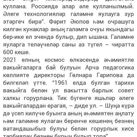
куллана. Россиядә алар әле кулланылмый.
Әлеге технологияләр галәмне яулауга зур
этәргеч бирә”. Фәрит Әюпов һәм очрашуга
килгән кунаклар аның галәмгә очуы якындагы
бер-ике ел эчендә булыр, дип ышана. Галәмне
яуларга теләүчеләр саны аз түгел – чиратта
600 кеше.
2021 елның космос өлкәсендә әһәмиятле
вакыйгаларга бай булуын Арча педагогика
көллияте директоры Гөлнара Гарипова да
билгеләп үтте. “1961 елда булган тарихи
вакыйга белән ул вакытта барлык совет
халкы горурлана. Тик бүгенге яшьләр әлеге
вакыйгалардан ерагая, – диде ул. – Шуңа күрә
дә үсеп килүче буынга аның әһәмиятен аңлату
һәм галәмне яулаган беренче кешенең безнең
ватандашыбыз булуы белән горурлык хисе
тәрбияләү безнең бурыч булып тора”.