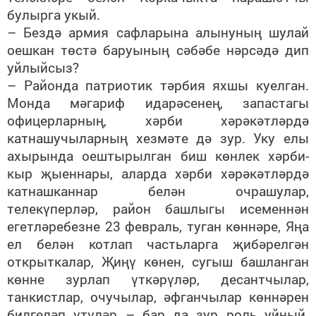
булырга укый.
– Бездә армия сафларына алынуның шулай
оешкан төстә баруының сәбәбе нәрсәдә дип
уйлыйсыз?
– Районда патриотик тәрбия яхшы куелган.
Монда мәгариф идарәсенең, запастагы
офицерларның, хәрби хәрәкәтләрдә
катнашучыларның хезмәте дә зур. Уку елы
ахырында оештырылган биш көнлек хәрби-
кыр җыеннары, аларда хәрби хәрәкәтләрдә
катнашканнар белән очрашулар,
телекүперләр, район башлыгы исеменнән
егетләребезне 23 февраль, туган көннәре, Яңа
ел белән котлап частьларга җибәрелгән
открыткалар, Җиңү көнен, сугыш башланган
көнне зурлап үткәрүләр, десантчылар,
танкистлар, очучылар, әфганчылар көннәрен
билгеләп үтүләр – бар да зур роль уйный.