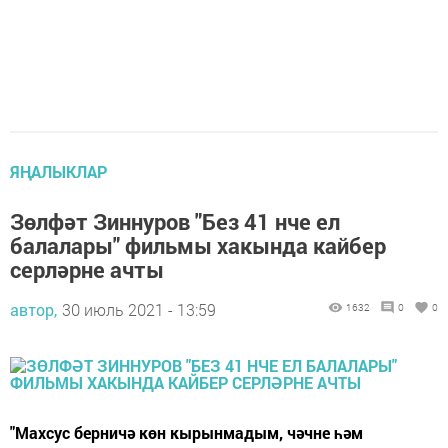
ЯҢАЛЫКЛАР
Зөлфәт Зиннуров "Без 41 нче ел
балалары" фильмы хакында кайбер
серләрне ачты
автор,
30 июль 2021 - 13:59
1632
0
0
"Махсус берничә көн кырынмадым, чәчне һәм