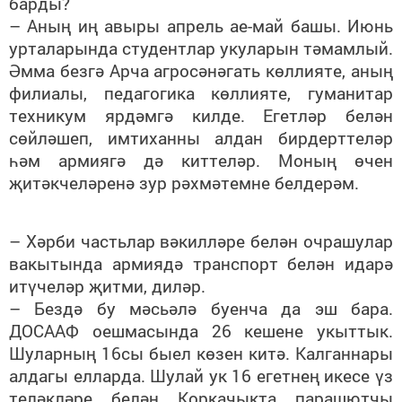
барды?
– Аның иң авыры апрель ае-май башы. Июнь
урталарында студентлар укуларын тәмамлый.
Әмма безгә Арча агросәнәгать көллияте, аның
филиалы, педагогика көллияте, гуманитар
техникум ярдәмгә килде. Егетләр белән
сөйләшеп, имтиханны алдан бирдерттеләр
һәм армиягә дә киттеләр. Моның өчен
җитәкчеләренә зур рәхмәтемне белдерәм.
– Хәрби частьлар вәкилләре белән очрашулар
вакытында армиядә транспорт белән идарә
итүчеләр җитми, диләр.
– Бездә бу мәсьәлә буенча да эш бара.
ДОСААФ оешмасында 26 кешене укыттык.
Шуларның 16сы быел көзен китә. Калганнары
алдагы елларда. Шулай ук 16 егетнең икесе үз
теләкләре белән Коркачыкта парашютчы