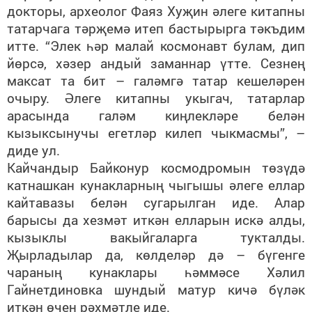
докторы, археолог Фаяз Хуҗин әлеге китапны
татарчага тәрҗемә итеп бастырырга тәкъдим
итте. “Элек һәр малай космонавт булам, дип
йөрсә, хәзер андый заманнар үтте. Сезнең
максат та бит – галәмгә татар кешеләрен
очыру. Әлеге китапны укыгач, татарлар
арасында галәм киңлекләре белән
кызыксынучы егетләр килеп чыкмасмы”, –
диде ул.
Кайчандыр Байконур космодромын төзүдә
катнашкан кунакларның чыгышы әлеге еллар
кайтавазы белән сугарылган иде. Алар
барысы да хезмәт иткән елларын искә алды,
кызыклы вакыйгаларга тукталды.
Җырладылар да, көлделәр дә – бүгенге
чараның кунаклары һәммәсе Хәлил
Гайнетдиновка шундый матур кичә бүләк
иткән өчен рәхмәтле иде.