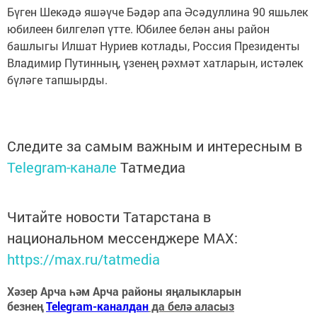
Бүген Шекәдә яшәүче Бәдәр апа Әсәдуллина 90 яшьлек
юбилеен билгеләп үтте. Юбилее белән аны район
башлыгы Илшат Нуриев котлады, Россия Президенты
Владимир Путинның, үзенең рәхмәт хатларын, истәлек
бүләге тапшырды.
Следите за самым важным и интересным в
Telegram-канале
Татмедиа
Читайте новости Татарстана в
национальном мессенджере MАХ:
https://max.ru/tatmedia
Хәзер Арча һәм Арча районы яңалыкларын
безнең
Telegram-каналдан
да белә аласыз