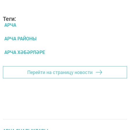
Теги:
АРЧА
АРЧА РАЙОНЫ
АРЧА ХӘБӘРЛӘРЕ
Перейти на страницу новости