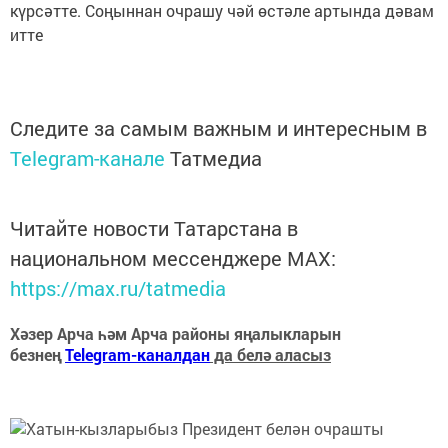
күрсәтте. Соңыннан очрашу чәй өстәле артында дәвам
итте
Следите за самым важным и интересным в
Telegram-канале
Татмедиа
Читайте новости Татарстана в
национальном мессенджере MАХ:
https://max.ru/tatmedia
Хәзер Арча һәм Арча районы яңалыкларын
безнең
Telegram-каналдан
да белә аласыз