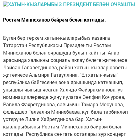
Рөстәм Миннеханов бәйрәм белән котлады.
Бүген бер төркем хатын-кызларыбыз казанга
Татарстан Республикасы Президенты Рөстәм
Миннеханов белән очрашуда булып кайтты. Алар
арасында халыкны социаль яклау бүлеге җитәкчесе
Ләйсән Галәветдинова, район хатын- кызлар советы
җитәкчесе Альмира Гатауллина, "Ел хатын-кызы"
республика бәйгесенең зона ярышында катнашып,
уңышлы чыгыш ясаган Халидә Фәйзрахманова, үз
номинацияләрендә җиңү яулаган Зөлфия Кочурова,
Равилә Фәхретдинова, савымчы Тамара Мосунова,
фельдшер Гөлзәлия Миннебаева, күп бала тәрбияләп
үстерүче Лилия Хәйретдинова бар. Хатын-
кызларыбызны Рөстәм Миннеханов бәйрәм белән
котлады. Республика сәнгать осталары зур концерт