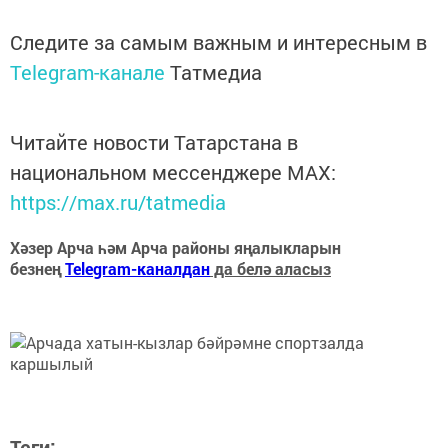
Следите за самым важным и интересным в
Telegram-канале
Татмедиа
Читайте новости Татарстана в
национальном мессенджере MАХ:
https://max.ru/tatmedia
Хәзер Арча һәм Арча районы яңалыкларын
безнең
Telegram-каналдан
да белә аласыз
Теги: