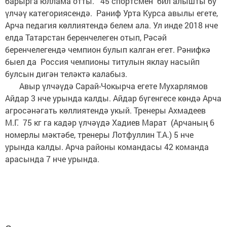
барырга юллама отты. 45 спортсмен бил алышты бу
үлчәү категориясендә. Раниф Урта Курса авылы егете,
Арча педагия көллиятендә белем ала. Ул инде 2018 нче
елда Татарстан беренчелеген отып, Рәсәй
беренчелегендә чемпион булып калган егет. Рәнифкә
быел да Россия чемпионы титулын яклау насыйп
булсын дигән теләктә калабыз.
Авыр үлчәүдә Сарай-Чокырча егете Мухарлямов
Айдар 3 нче урында калды. Айдар бүгенгесе көндә Арча
агросәнәгать көллиятендә укый. Тренеры Ахмадеев
М.Г. 75 кг га кадәр үлчәүдә Хадиев Марат (Арчаның 6
номерлы мәктәбе, тренеры Лотфуллин Т.А.) 5 нче
урында калды. Арча районы командасы 42 команда
арасында 7 нче урында.