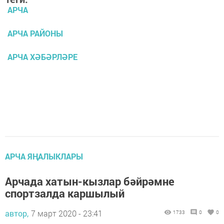
АРЧА
АРЧА РАЙОНЫ
АРЧА ХӘБӘРЛӘРЕ
АРЧА ЯҢАЛЫКЛАРЫ
Арчада хатын-кызлар бәйрәмне
спортзалда каршылый
автор,
7 март 2020 - 23:41
1733
0
0