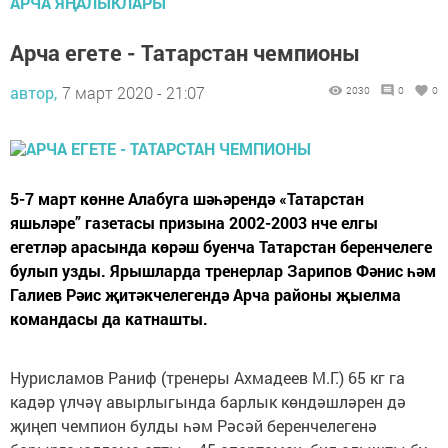
АРЧА ЯҢАЛЫКЛАРЫ
Арча егете - Татарстан чемпионы
автор,
7 март 2020 - 21:07
2030
0
0
5-7 март көнне Алабуга шәһәрендә «Татарстан
яшьләре” газетасы призына 2002-2003 нче елгы
егетләр арасында көрәш буенча Татарстан беренчелеге
булып узды. Ярышларда тренерлар Зарипов Фәнис һәм
Галиев Рәис җитәкчелегендә Арча районы җыелма
командасы да катнашты.
Нурисламов Раниф (тренеры Ахмадеев М.Г.) 65 кг га
кадәр үлчәү авырлыгында барлык көндәшләрен дә
җиңеп чемпион булды һәм Рәсәй беренчелегенә