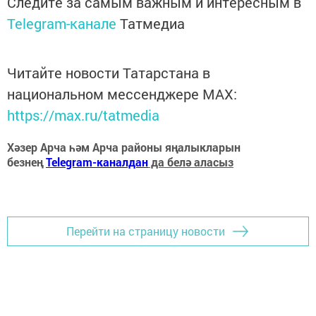
Следите за самым важным и интересным в
Telegram-канале
Татмедиа
Читайте новости Татарстана в
национальном мессенджере MАХ:
https://max.ru/tatmedia
Хәзер Арча һәм Арча районы яңалыкларын
безнең
Telegram-каналдан
да белә аласыз
Перейти на страницу новости