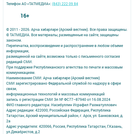
Телефон АО «ТАТМЕДИА»:
(843) 222 09 84
16+
© 2011 - 2026. Арча хәбәрләре (Арский вестник). Все права защищены.
© ТАТМЕДИА. Все материалы, размещенные на сайте, защищены
законом.
Перепечатка, воспроизведение и распространение в любом объеме
информации,
размещенной на сайте, возможна только с письменного согласия
редакций СМИ.
При поддержке Республиканского агентства по печати и массовым
коммуникациям.
Наименование СМИ: Арча хәбәрләре (Арский вестник)
СМИ зарегистрировано Федеральной службой по надзору в сфере
связи,
информационных технологий и массовых коммуникаций
запись о регистрации СМИ Эл № ФС77–87940 от 16.08.2024
ФИО главного редактора: Насибуллин Исрафил Рахматуллович
Адрес редакции: 422000, Российская Федерация, Республика
Татарстан, Арский муниципальный район, г. Арск, ул. Банковская, д.
2а
Адрес учредителя: 420066, Россия, Республика Татарстан, Г.Казань,
ул.Декабристов, д.2