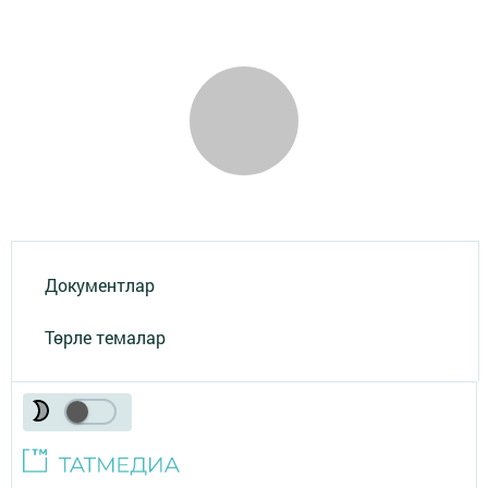
Документлар
Төрле темалар