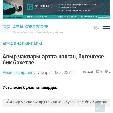
АРЧА ХӘБӘРЛӘРЕ
16+
"Арча хәбәрләре" газетасы - Арча районы
АРЧА ЯҢАЛЫКЛАРЫ
Авыр чаклары артта калган, бүгенгесе
бик бәхетле
Румия Надршина,
7 март 2020 - 23:49
2025
0
0
Истәлекле бүләк тапшырды.