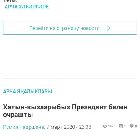
АРЧА ХӘБӘРЛӘРЕ
Перейти на страницу новости
АРЧА ЯҢАЛЫКЛАРЫ
Хатын-кызларыбыз Президент белән
очрашты
Румия Надршина,
7 март 2020 - 23:38
1675
0
0