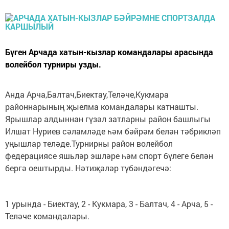
Бүген Арчада хатын-кызлар командалары арасында
волейбол турниры узды.
Анда Арча,Балтач,Биектау,Теләче,Кукмара
районнарының җыелма командалары катнашты.
Ярышлар алдыннан гүзәл затларны район башлыгы
Илшат Нуриев сәламләде һәм бәйрәм белән тәбрикләп
уңышлар теләде.
Турнирны район волейбол
федерациясе яшьләр эшләре һәм спорт бүлеге белән
бергә оештырды. Нәтиҗәләр түбәндәгечә:
1 урында - Биектау, 2 - Кукмара, 3 - Балтач, 4 - Арча, 5 -
Теләче командалары.