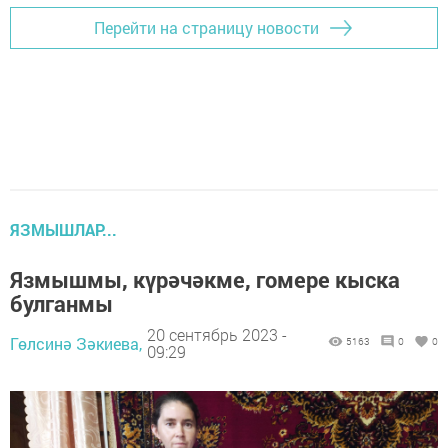
Перейти на страницу новости
ЯЗМЫШЛАР...
Язмышмы, күрәчәкме, гомере кыска
булганмы
20 сентябрь 2023 -
Гөлсинә Зәкиева,
5163
0
0
09:29