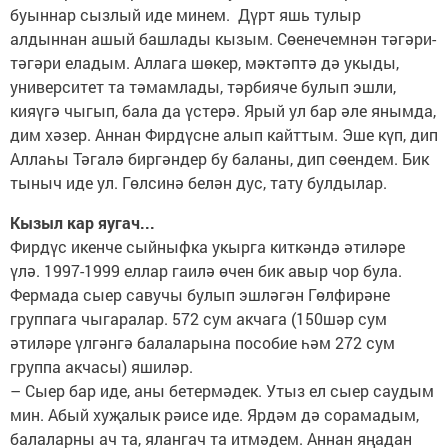
буыннар сызлый иде минем. Дүрт яшь тулыр
алдыннан ашый башлады кызым. Сөенечемнән тәгәри-
тәгәри еладым. Аллага шөкер, мәктәптә дә укыды,
университет та тәмамлады, тәрбияче булып эшли,
кияүгә чыгып, бала да үстерә. Ярый ул бар әле янымда,
дим хәзер. Аннан Фирдүсне алып кайттым. Эше күп, дип
Аллаһы Тәгалә биргәндер бу баланы, дип сөендем. Бик
тыныч иде ул. Гөлсинә белән дус, тату булдылар.
Кызыл кар яугач...
Фирдүс икенче сыйныфка укырга киткәндә әтиләре
үлә. 1997-1999 еллар гаилә өчен бик авыр чор була.
Фермада сыер савучы булып эшләгән Гөлфирәне
группага чыгаралар. 572 сум акчага (150шәр сум
әтиләре үлгәнгә балаларына пособие һәм 272 сум
группа акчасы) яшиләр.
– Сыер бар иде, аны бетермәдек. Утыз ел сыер саудым
мин. Абый хуҗалык рәисе иде. Ярдәм дә сорамадым,
балаларны ач та, ялангач та итмәдем. Аннан яңадан