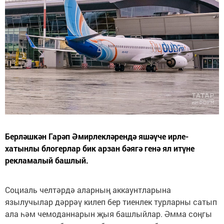
Берләшкән Гарәп Әмирлекләрендә яшәүче ирле-
хатынлы блогерлар бик арзан бәягә генә ял итүне
рекламалый башлый.
Социаль челтәрдә аларның аккаунтларына
язылучылар дәррәү килеп бер тиенлек турларны сатып
ала һәм чемоданнарын җыя башлыйлар. Әмма соңгы