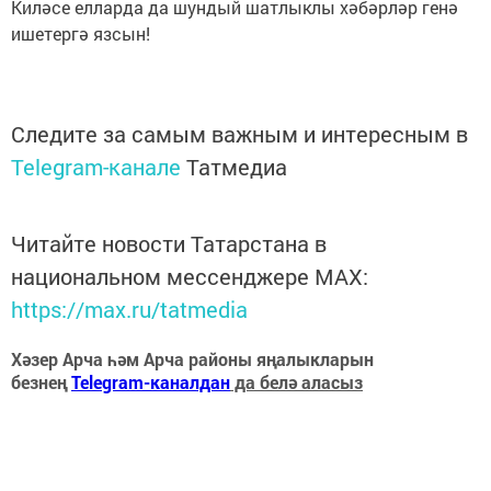
Киләсе елларда да шундый шатлыклы хәбәрләр генә
ишетергә язсын!
Следите за самым важным и интересным в
Telegram-канале
Татмедиа
Читайте новости Татарстана в
национальном мессенджере MАХ:
https://max.ru/tatmedia
Хәзер Арча һәм Арча районы яңалыкларын
безнең
Telegram-каналдан
да белә аласыз