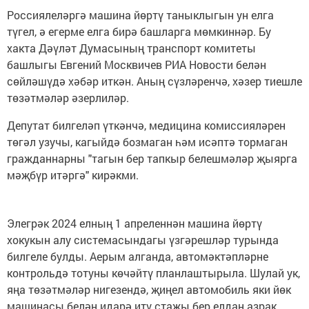
Россиялеләргә машина йөртү таныклыгын ун елга
түгел, ә егерме елга бирә башларга мөмкиннәр. Бу
хакта Дәүләт Думасының транспорт комитеты
башлыгы Евгений Москвичев РИА Новости белән
сөйләшүдә хәбәр иткән. Аның сүзләренчә, хәзер тиешле
төзәтмәләр әзерлиләр.
Депутат билгеләп үткәнчә, медицина комиссияләрен
төгәл узучы, кагыйдә бозмаган һәм исәптә тормаган
гражданнарны "тагын бер тапкыр белешмәләр җыярга
мәҗбүр итәргә" кирәкми.
Элегрәк 2024 елның 1 апреленнән машина йөртү
хокукын алу системасындагы үзгәрешләр турында
билгеле булды. Аерым алганда, автомәктәпләрне
контрольдә тотуны көчәйтү планлаштырыла. Шулай ук,
яңа төзәтмәләр нигезендә, җиңел автомобиль яки йөк
машинасы белән идарә итү стажы бер елдан азрак