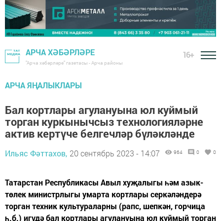
АРЧА ХӘБӘРЛӘРЕ
16+
"Арча хәбәрләре" газетасы - Арча районы
АРЧА ЯҢАЛЫКЛАРЫ
Бал кортлары агулануына юл куймый
торган куркынычсыз технологияләрне
актив кертүче белгечләр бүләкләнде
Ильяс Фәттахов,
20 сентябрь 2023 - 14:07
964
0
0
Татарстан Республикасы Авыл хуҗалыгы һәм азык-
төлек министрлыгы умарта кортлары серкәләндерә
торган техник культураларны (рапс, шепкән, горчица
һ.б.) игүдә бал кортлары агулануына юл куймый торган