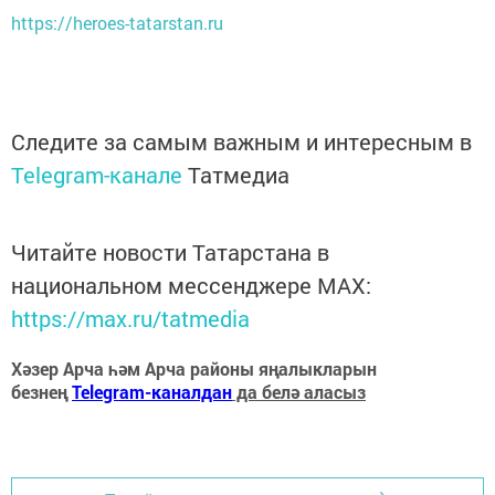
https://heroes-tatarstan.ru
Следите за самым важным и интересным в
Telegram-канале
Татмедиа
Читайте новости Татарстана в
национальном мессенджере MАХ:
https://max.ru/tatmedia
Хәзер Арча һәм Арча районы яңалыкларын
безнең
Telegram-каналдан
да белә аласыз