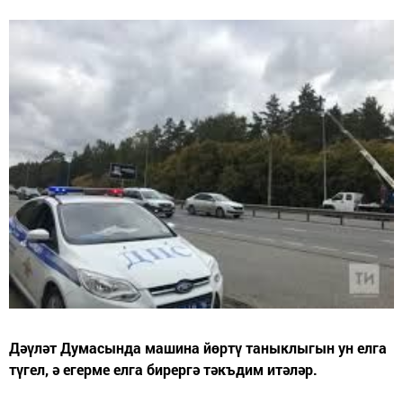
Дәүләт Думасында машина йөртү таныклыгын ун елга
түгел, ә егерме елга бирергә тәкъдим итәләр.