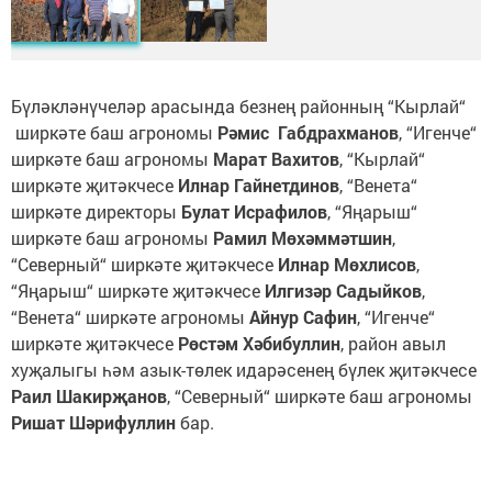
Бүләкләнүчеләр арасында безнең районның “Кырлай“
ширкәте баш агрономы
Рәмис Габдрахманов
, “Игенче“
ширкәте баш агрономы
Марат Вахитов
, “Кырлай“
ширкәте җитәкчесе
Илнар Гайнетдинов
, “Венета“
ширкәте директоры
Булат Исрафилов
, “Яңарыш“
ширкәте баш агрономы
Рамил Мөхәммәтшин
,
“Северный“ ширкәте җитәкчесе
Илнар Мөхлисов
,
“Яңарыш“ ширкәте җитәкчесе
Илгизәр Садыйков
,
“Венета“ ширкәте агрономы
Айнур Сафин
, “Игенче“
ширкәте җитәкчесе
Рөстәм Хәбибуллин
, район авыл
хуҗалыгы һәм азык-төлек идарәсенең бүлек җитәкчесе
Раил Шакирҗанов
, “Северный“ ширкәте баш агрономы
Ришат Шәрифуллин
бар.