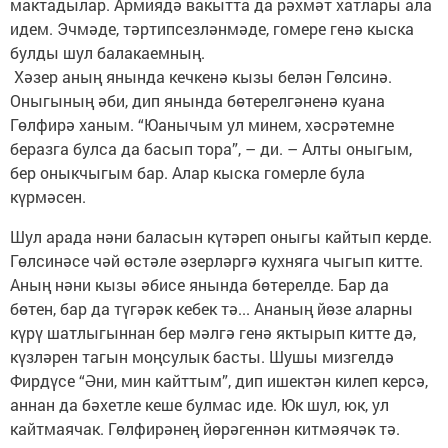
мактадылар. Армиядә вакытта да рәхмәт хатлары ала
идем. Эчмәде, тәртипсезләнмәде, гомере генә кыска
булды шул балакаемның.
Хәзер аның янында кечкенә кызы белән Гөлсинә.
Оныгының әби, дип янында бөтерелгәненә куана
Гөлфирә ханым. “Юанычым ул минем, хәсрәтемне
беразга булса да басып тора”, – ди. – Алты оныгым,
бер оныкчыгым бар. Алар кыска гомерле була
күрмәсен.
Шул арада нәни баласын күтәреп оныгы кайтып керде.
Гөлсинәсе чәй өстәле әзерләргә кухняга чыгып китте.
Аның нәни кызы әбисе янында бөтерелде. Бар да
бөтен, бар да түгәрәк кебек тә... Ананың йөзе аларны
күрү шатлыгыннан бер мәлгә генә яктырып китте дә,
күзләрен тагын моңсулык басты. Шушы мизгелдә
Фирдүсе “Әни, мин кайттым”, дип ишектән килеп керсә,
аннан да бәхетле кеше булмас иде. Юк шул, юк, ул
кайтмаячак. Гөлфирәнең йөрәгеннән китмәячәк тә.