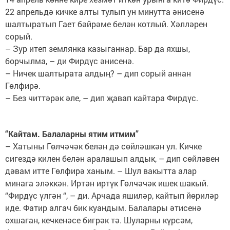
22 апрельдә кичке алты тулып ун минутта әнисенә
шалтыратып Гает бәйрәме белән котлый. Хәлләрен
сорый.
– Зур итеп землянка казыганнар. Бар да яхшы,
борчылма, – ди Фирдүс әнисенә.
– Ничек шалтырата алдың? – дип сорый аннан
Гөлфирә.
– Без читтәрәк әле, – дип җавап кайтара Фирдүс.
“Кайтам. Балаларны ятим итмим”
– Хатыны Гөлчәчәк белән дә сөйләшкән ул. Кичке
сигездә килен белән аралашып алдык, – дип сөйләвен
дәвам итте Гөлфирә ханым. – Шул вакытта алар
минага эләккән. Иртән иртүк Гөлчәчәк ишек шакый.
“Фирдүс үлгән “, – ди. Арчада яшиләр, кайтып йөриләр
иде. Фатир алгач бик куандым. Балалары әтисенә
охшаган, кечкенәсе бигрәк тә. Шуларны күрсәм,