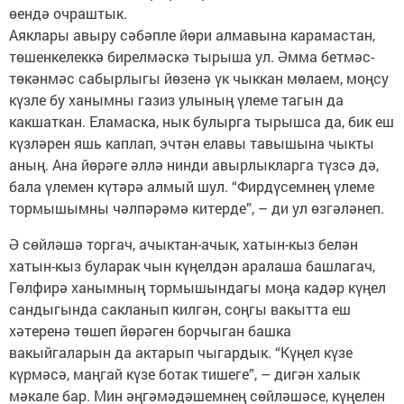
өендә очраштык.
Аяклары авыру сәбәпле йөри алмавына карамастан,
төшенкелеккә бирелмәскә тырыша ул. Әмма бетмәс-
төкәнмәс сабырлыгы йөзенә үк чыккан мөлаем, моңсу
күзле бу ханымны газиз улының үлеме тагын да
какшаткан. Еламаска, нык булырга тырышса да, бик еш
күзләрен яшь каплап, эчтән елавы тавышына чыкты
аның. Ана йөрәге әллә нинди авырлыкларга түзсә дә,
бала үлемен күтәрә алмый шул. “Фирдүсемнең үлеме
тормышымны чәлпәрәмә китерде”, – ди ул өзгәләнеп.
Ә сөйләшә торгач, ачыктан-ачык, хатын-кыз белән
хатын-кыз буларак чын күңелдән аралаша башлагач,
Гөлфирә ханымның тормышындагы моңа кадәр күңел
сандыгында сакланып килгән, соңгы вакытта еш
хәтеренә төшеп йөрәген борчыган башка
вакыйгаларын да актарып чыгардык. “Күңел күзе
күрмәсә, маңгай күзе ботак тишеге”, – дигән халык
мәкале бар. Мин әңгәмәдәшемнең сөйләшәсе, күңелен