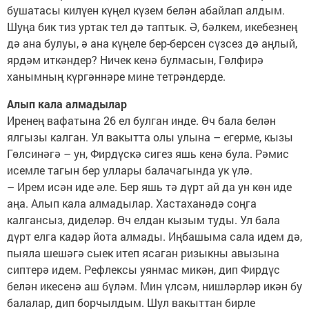
бушатасы килүен күңел күзем белән абайлап алдым.
Шуңа бик тиз уртак тел дә таптык. Ә, бәлкем, икебезнең
дә ана булуы, ә ана күңеле бер-берсен сүзсез дә аңлый,
ярдәм иткәндер? Ничек кенә булмасын, Гөлфирә
ханымның күргәннәре мине тетрәндерде.
Алып кала алмадылар
Иренең вафатына 26 ел булган инде. Өч бала белән
ялгызы калган. Ул вакытта олы улына – егерме, кызы
Гөлсинәгә – ун, Фирдүскә сигез яшь кенә була. Рәмис
исемле тагын бер уллары балачагында ук үлә.
– Ирем исән иде әле. Бер яшь тә дүрт ай да ун көн иде
аңа. Алып кала алмадылар. Хастаханәдә соңга
калгансыз, диделәр. Өч елдан кызым туды. Ул бала
дүрт елга кадәр йота алмады. Иңбашыма сала идем дә,
пыяла шешәгә сыек итеп ясаган ризыкны авызына
сиптерә идем. Рефлексы уянмас микән, дип Фирдүс
белән икесенә аш бүләм. Мин үлсәм, нишләрләр икән бу
балалар, дип борчылдым. Шул вакыттан бирле