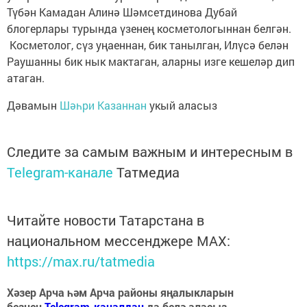
Түбән Камадан Алинә Шәмсетдинова Дубай
блогерлары турында үзенең косметологыннан белгән.
Косметолог, сүз уңаеннан, бик танылган, Илүсә белән
Раушанны бик нык мактаган, аларны изге кешеләр дип
атаган.
Дәвамын
Шәһри Казаннан
укый аласыз
Следите за самым важным и интересным в
Telegram-канале
Татмедиа
Читайте новости Татарстана в
национальном мессенджере MАХ:
https://max.ru/tatmedia
Хәзер Арча һәм Арча районы яңалыкларын
безнең
Telegram-каналдан
да белә аласыз