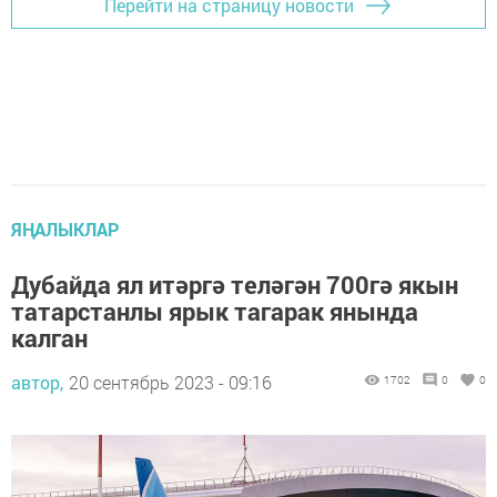
Перейти на страницу новости
ЯҢАЛЫКЛАР
Дубайда ял итәргә теләгән 700гә якын
татарстанлы ярык тагарак янында
калган
автор,
20 сентябрь 2023 - 09:16
1702
0
0