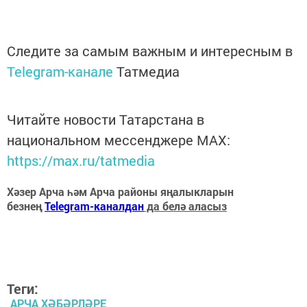
Следите за самым важным и интересным в
Telegram-канале
Татмедиа
Читайте новости Татарстана в
национальном мессенджере MАХ:
https://max.ru/tatmedia
Хәзер Арча һәм Арча районы яңалыкларын
безнең
Telegram-каналдан
да белә аласыз
Теги:
АРЧА ХӘБӘРЛӘРЕ