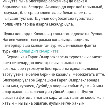
минутта гына блогерлар беркемнең дә беркая
бармаячагын белдерә. Акчалар да кире кайтарылмый,
гомумән, блогерлар клиентлары белән элемтәгә
чыгудан туктый. Шуннан соң бәхетсез туристлар
полициягә гариза язарга мәҗбүр була.
Шушы көннәрдә Казанның танылган адвокаты Руслан
Нагиев үзенең телеграмма-каналында социаль
челтәрләр аша кылынган зур мошенниклык факты
турында
болай дип хәбәр итте:
— Берләшкән Гарәп Әмирлекләренә туристлык сәяхәт
өчен кешеләрдән акча җыючы, ә чынлыкта
вәгьдәләрен үтәмәүче блогерларны җаваплылыкка
тарту үтенече белән берничә казанлы мөрәҗәгать итте.
Блогерлар үзләре Берләшкән Гарәп Әмирлекләрендә
яши һәм, күрәсең, Дубайда аларны табып булмый һәм
алар җәзасыз калачак дип уйлыйлардыр. Шул ук
вакытта фотодан чыгып караганда, тыштан мөселман
хатын – кызына ошаган, яулык кигән ханым