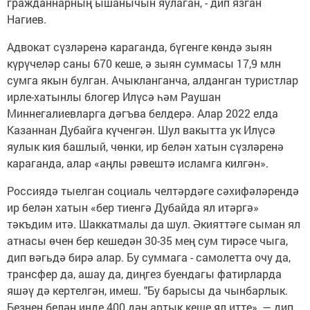
гражданнарның ышанычын яулаган, - дип язган
Нагиев.
Адвокат сүзләренә караганда, бүгенге көндә зыян
күрүчеләр саны 670 кеше, ә зыян суммасы 17,9 млн
сумга якын булган. Ачыкланганча, алданган туристлар
ирле-хатынлы блогер Илүсә һәм Раушан
Миннегалиевларга дәгъва белдерә. Алар 2022 елда
Казаннан Дубайга күченгән. Шул вакытта ук Илүсә
яулык кия башлый, чөнки, ир белән хатын сүзләренә
караганда, алар «аңлы рәвештә исламга килгән».
Россиядә тыелган социаль челтәрдәге сәхифәләрендә
ир белән хатын «бер тиенгә Дубайда ял итәргә»
тәкъдим итә. Шаккатмалы да шул. Әкияттәге сыман ял
атнасы өчен бер кешедән 30-35 мең сум тирәсе чыга,
дип вәгьдә бирә алар. Бу суммага - самолетта очу да,
трансфер да, ашау да, диңгез буендагы фатирларда
яшәү дә кертелгән, имеш. "Бу барысы да чынбарлык.
Безнең белән инде 400 дән артык кеше ял итте», — дип