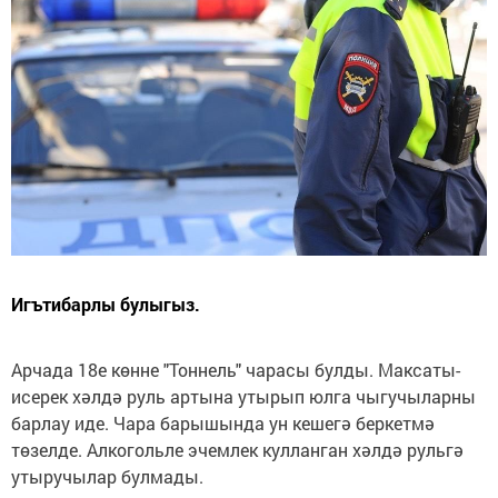
Игътибарлы булыгыз.
Арчада 18е көнне "Тоннель" чарасы булды. Максаты-
исерек хәлдә руль артына утырып юлга чыгучыларны
барлау иде. Чара барышында ун кешегә беркетмә
төзелде. Алкогольле эчемлек кулланган хәлдә рульгә
утыручылар булмады.