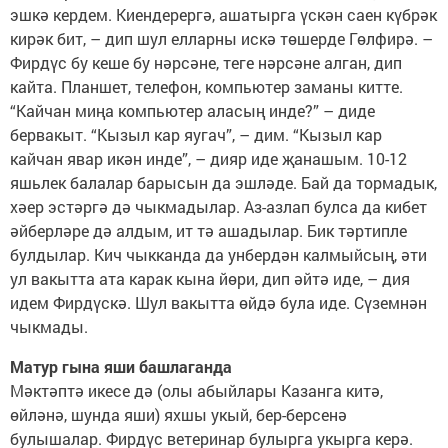
эшкә кердем. Киендерергә, ашатырга үскән саен күбрәк
кирәк бит, – дип шул елларны искә төшерде Гөлфирә. –
Фирдүс бу кеше бу нәрсәне, теге нәрсәне алган, дип
кайта. Планшет, телефон, компьютер заманы китте.
“Кайчан миңа компьютер аласың инде?” – диде
бервакыт. “Кызыл кар яугач”, – дим. “Кызыл кар
кайчан явар икән инде”, – дияр иде җанашым. 10-12
яшьлек балалар барысын да эшләде. Бай да тормадык,
хәер эстәргә дә чыкмадылар. Аз-азлап булса да кибет
әйберләре дә алдым, ит тә ашадылар. Бик тәртипле
булдылар. Кич чыкканда да унбердән калмыйсың, әти
ул вакытта ата карак кына йөри, дип әйтә иде, – дия
идем Фирдүскә. Шул вакытта өйдә була иде. Сүземнән
чыкмады.
Матур гына яши башлаганда
Мәктәптә икесе дә (олы абыйлары Казанга китә,
өйләнә, шунда яши) яхшы укый, бер-берсенә
булышалар. Фирдүс ветеринар булырга укырга керә.