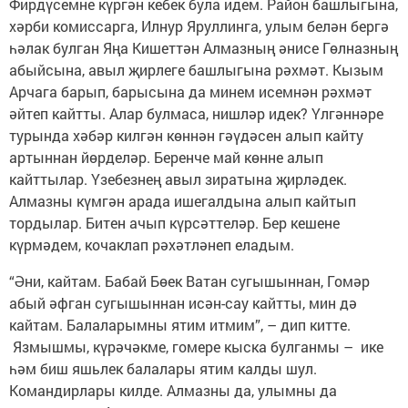
Фирдүсемне күргән кебек була идем. Район башлыгына,
хәрби комиссарга, Илнур Яруллинга, улым белән бергә
һәлак булган Яңа Кишеттән Алмазның әнисе Гөлназның
абыйсына, авыл җирлеге башлыгына рәхмәт. Кызым
Арчага барып, барысына да минем исемнән рәхмәт
әйтеп кайтты. Алар булмаса, нишләр идек? Үлгәннәре
турында хәбәр килгән көннән гәүдәсен алып кайту
артыннан йөрделәр. Беренче май көнне алып
кайттылар. Үзебезнең авыл зиратына җирләдек.
Алмазны күмгән арада ишегалдына алып кайтып
тордылар. Битен ачып күрсәттеләр. Бер кешене
күрмәдем, кочаклап рәхәтләнеп еладым.
“Әни, кайтам. Бабай Бөек Ватан сугышыннан, Гомәр
абый әфган сугышыннан исән-сау кайтты, мин дә
кайтам. Балаларымны ятим итмим”, – дип китте.
Язмышмы, күрәчәкме, гомере кыска булганмы – ике
һәм биш яшьлек балалары ятим калды шул.
Командирлары килде. Алмазны да, улымны да