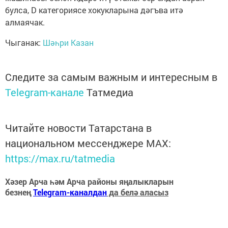
булса, D категориясе хокукларына дәгъва итә
алмаячак.
Чыганак:
Шәһри Казан
Следите за самым важным и интересным в
Telegram-канале
Татмедиа
Читайте новости Татарстана в
национальном мессенджере MАХ:
https://max.ru/tatmedia
Хәзер Арча һәм Арча районы яңалыкларын
безнең
Telegram-каналдан
да белә аласыз