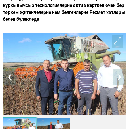
куркынычсыз технологияләрне актив керткән өчен бер
төркем җитәкчеләрне һәм белгечләрне Рәхмәт хатлары
белән бүләкләде
❮
❯