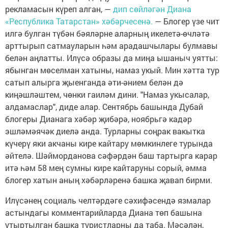
рекламасын күреп алган, —
дип сөйләгән Диана
«Республика Татарстан» хәбәрчесенә.
— Блогер үзе чит
илгә булган түбән бәяләрне аларның икелетә-өчләтә
арттырып сатмауларын һәм арадашчылары булмавы
белән аңлатты. Илүсә образы да миңа ышаныч уятты:
ябынган мөселман хатыны, намаз укый. Мин хәтта тур
сатып алырга җыенганда әти-әнием белән дә
киңәшләштем, чөнки гаиләм дини. "Намаз укысалар,
алдамаслар", диде алар. Сентябрь башында Дубай
блогеры Дианага хәбәр җибәрә, ноябрьгә кадәр
эшләмәячәк диелә анда. Турларны соңрак вакытка
күчерү яки акчаны кире кайтару мөмкинлеге турында
әйтелә. Шәйморданова сәфәрдән баш тартырга карар
итә һәм 58 мең сумны кире кайтаруны сорый, әмма
блогер хатын аның хәбәрләренә башка җавап бирми.
Илүсәнең социаль челтәрдәге сәхифәсендә язмалар
астындагы комментарийларда Диана төп башына
утыртылган башка туристларны да таба. Мәсәлән,