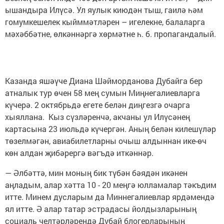
ышандыра Илүсә. Ул яулык киюдән тыш, гаилә һәм
гомумкешелек кыйммәтләрен – игелекне, балаларга
мәхәббәтне, өлкәннәргә хөрмәтне һ. б. пропагандалый.
Казанда яшәүче Диана Шәйморданова Дубайга бер
атналык тур өчен 58 мең сумын Миңнегалиевларга
күчерә. 2 октябрьдә егете белән диңгезгә очарга
хыяллана. Кыз сүзләренчә, акчаны ул Илүсәнең
картасына 23 июльдә күчергән. Аның белән килешүләр
төзелмәгән, авиабилетларны очыш алдыннан ике-өч
көн алдан җибәрергә вәгъдә иткәннәр.
— Әлбәттә, мин моның бик түбән бәядән икәнен
аңладым, алар хәтта 10 - 20 меңгә юлламалар тәкъдим
итте. Минем дусларым да Миннегалиевлар ярдәмендә
ял итте. Ә алар татар эстрадасы йолдызларының
социаль челтәрләрендә Дубай блогерларының