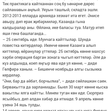
Тик практикага кайтканнан соң бу һөнәрне дөрес
сайламавын аңлый. Укуын ташлый, складта эшли.
2012-2013 елларда армиядә хезмәт итә егет. Әнисе
авыру, дип ерак җибәрмиләр, Казанда гына
калдыралар аны. Өйләнә, ике баласы туа. Матур итеп
яши генә башлаганда...
– 25 сентябрь иде. Мунчага кайттылар. Шунда
повестка китерделәр. Икенче көнне Казанга алып
киттеләр, өйрәнүләр үттеләр. 25 октябрь көнне махсус
хәрби операция барган зонага чыгып киттеләр. Әле дә
күз алдымда, коеп яңгыр ява иде ул көнне, – диде
Гөлфирә ханым. – Бишенче ноябрьдә алгы сызыкка
керделәр.
“Әни, бар да әйбәт, борчылма”, – диде сөйләшкән саен.
Бервакытта да зарланмады. Быел 30 март көнне кыска
вакытлы ялга кайтты. Минем туган көн иде. Сюрприз
ясыйбыз, дип алдан хәбәр дә итмәде. 9 апрель көнне
үзенә 34 яшь тулды.
14 апрель көнне кире хезмәт иткән урынга китә Фирдүс.