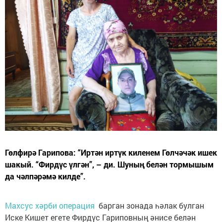
Гөлфирә Гарипова: “Иртән иртүк киленем Гөлчәчәк ишек
шакый. “Фирдүс үлгән”, – ди. Шуның белән тормышым
да чәлпәрәмә килде”.
Махсус хәрби операция
барган зонада һәлак булган
Иске Кишет егете Фирдүс Гариповның әнисе белән