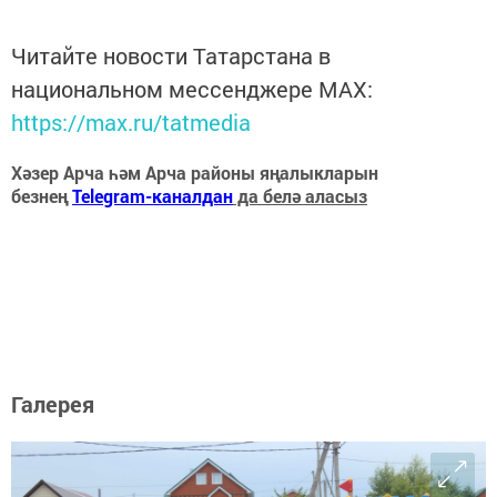
Читайте новости Татарстана в
национальном мессенджере MАХ:
https://max.ru/tatmedia
Хәзер Арча һәм Арча районы яңалыкларын
безнең
Telegram-каналдан
да белә аласыз
Галерея