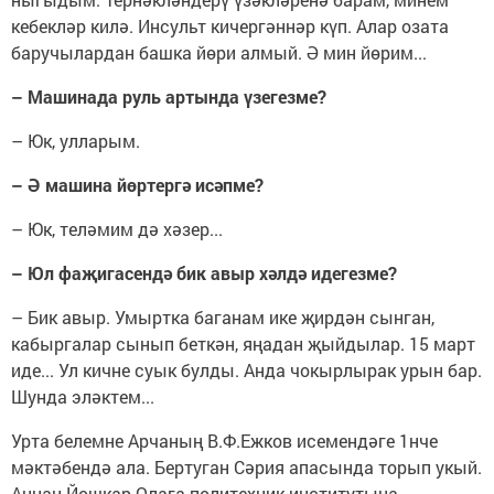
кебекләр килә. Инсульт кичергәннәр күп. Алар озата
баручылардан башка йөри алмый. Ә мин йөрим...
– Машинада руль артында үзегезме?
– Юк, улларым.
– Ә машина йөртергә исәпме?
– Юк, теләмим дә хәзер...
– Юл фаҗигасендә бик авыр хәлдә идегезме?
– Бик авыр. Умыртка баганам ике җирдән сынган,
кабыргалар сынып беткән, яңадан җыйдылар. 15 март
иде... Ул кичне суык булды. Анда чокырлырак урын бар.
Шунда эләктем...
Урта белемне Арчаның В.Ф.Ежков исемендәге 1нче
мәктәбендә ала. Бертуган Сәрия апасында торып укый.
Аннан Йошкар-Олага политехник институтына