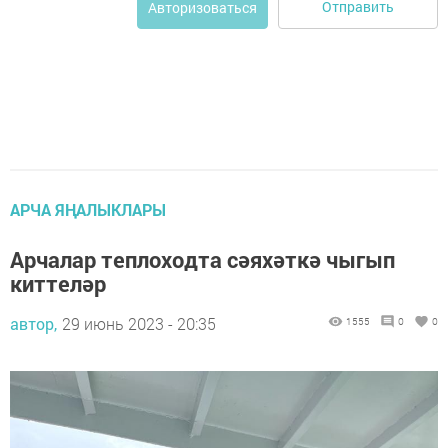
Отправить
Авторизоваться
АРЧА ЯҢАЛЫКЛАРЫ
Арчалар теплоходта сәяхәткә чыгып
киттеләр
автор,
29 июнь 2023 - 20:35
1555
0
0