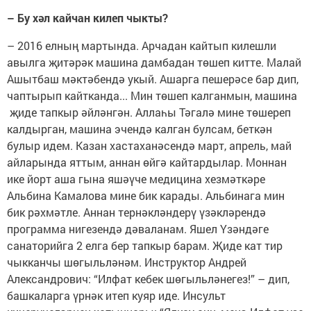
– Бу хәл кайчан килеп чыкты?
– 2016 елның мартында. Арчадан кайтып килешли
авылга җитәрәк машина дамбадан төшеп китте. Малай
Ашытбаш мәктәбендә укый. Ашарга пешерәсе бар дип,
чаптырып кайтканда... Мин төшеп калганмын, машина
җиде тапкыр әйләнгән. Аллаһы Тәгалә мине төшереп
калдырган, машина эчендә калган булсам, беткән
булыр идем. Казан хастаханәсендә март, апрель, май
айларында яттым, аннан өйгә кайтардылар. Моннан
ике йорт аша гына яшәүче медицина хезмәткәре
Альбина Камалова мине бик карады. Альбинага мин
бик рәхмәтле. Аннан тернәкләндерү үзәкләрендә
программа нигезендә дәваланам. Яшел Үзәндәге
санаторийга 2 елга бер тапкыр барам. Җиде кат тир
чыкканчы шөгыльләнәм. Инструктор Андрей
Александрович: “Илфат кебек шөгыльләнегез!” – дип,
башкаларга үрнәк итеп куяр иде. Инсульт