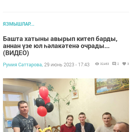
ЯЗМЫШЛАР...
Башта хатыны авырып китеп барды,
аннан үзе юл һәлакәтенә очрады...
(ВИДЕО)
Румия Саттарова,
29 июнь 2023 - 17:43
32463
2
3