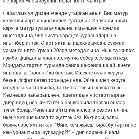
Исрафил Насыйбуллин белән юлга чыктык.
Наратлык ул урман эчендә утырган авыл. Бик матур
капкалы йорт янына килеп туктадык. Капканы ачып
керүгә матур туя агачларына, ямь-яшел чирәмле
ишегалдына, чип-чиста бәрәңге буразналарына
игътибар иттек. Ә арт яктагы ишекне ачсаң, сукмак
урманга илтә. Урман 20ләп метрда гына. Чык та җиләк,
гөмбә, файдалы үләннәр, мунча себеркесе җыеп кер.
Мондагы тәртип турында сөйләшә-сөйләшә өй ишеге
янындагы “звонок”ка бастык. Ишекне ачып керүгә
безне Илфат көтеп тора иде инде. Өйгә килеп керүгә
мондагы чисталыкка, тәртипкә тагын шаккаттык.
Кемнедер чакырып, өен, ишегалдын чистарттырган
дияр идең, бер кичтә генә башкарыла торган эшләр
түгел болар. Көнен дә әйтмичә килергә рөхсәт алгач,
икенче көнне килеп тә җиттек без. Кухнясы, залы,
бүлмәләре ялт иткән. “Өйне кем җыештыра, бу тәртипне
кем урнаштыра шулкадәр?!” – дип сорамый кала