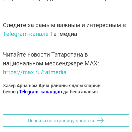
Следите за самым важным и интересным в
Telegram-канале
Татмедиа
Читайте новости Татарстана в
национальном мессенджере MАХ:
https://max.ru/tatmedia
Хәзер Арча һәм Арча районы яңалыкларын
безнең
Telegram-каналдан
да белә аласыз
Перейти на страницу новости