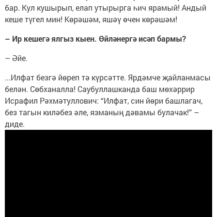
бар. Кул кушырып, елап утырырга һич ярамый! Андый
кеше түгел мин! Көрәшәм, яшәү өчен көрәшәм!
– Ир кешегә ялгыз кыен. Өйләнергә исәп бармы?
– Әйе.
...Илфат безгә йөреп тә күрсәтте. Ярдәмче җайланмасы
белән. Сөбханалла! Саубуллашканда баш мөхәррир
Исрафил Рәхмәтуллович: “Илфат, син йөри башлагач,
без тагын киләбез әле, язманың дәвамы булачак!” –
диде.