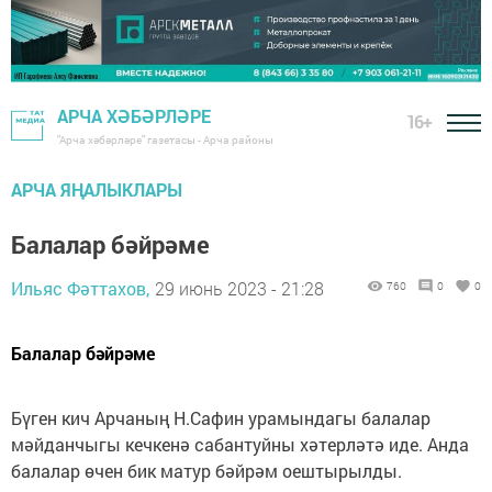
АРЧА ХӘБӘРЛӘРЕ
16+
"Арча хәбәрләре" газетасы - Арча районы
АРЧА ЯҢАЛЫКЛАРЫ
Балалар бәйрәме
Ильяс Фәттахов,
29 июнь 2023 - 21:28
760
0
0
Балалар бәйрәме
Бүген кич Арчаның Н.Сафин урамындагы балалар
мәйданчыгы кечкенә сабантуйны хәтерләтә иде. Анда
балалар өчен бик матур бәйрәм оештырылды.