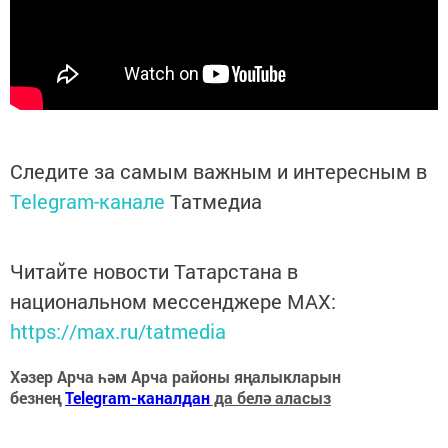
Следите за самым важным и интересным в
Telegram-канале
Татмедиа
Читайте новости Татарстана в
национальном мессенджере MАХ:
https://max.ru/tatmedia
Хәзер Арча һәм Арча районы яңалыкларын
безнең
Telegram-каналдан
да белә аласыз