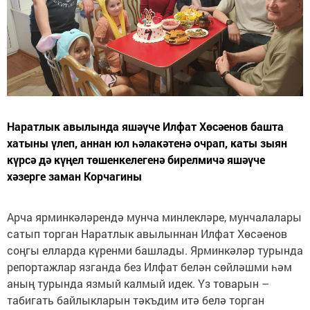
Наратлык авылында яшәүче Илфат Хөсәенов башта
хатыны үлеп, аннан юл һәлакәтенә очрап, каты зыян
күрсә дә күңел төшенкелегенә бирелмичә яшәүче
хәзерге заман Корчагины
Арча ярминкәләрендә мунча минлекләре, мунчалалары
сатып торган Наратлык авылыннан Илфат Хөсәенов
соңгы елларда күренми башлады. Ярминкәләр турында
репортажлар язганда без Илфат белән сөйләшми һәм
аның турында язмый калмый идек. Үз товарын –
табигать байлыкларын тәкъдим итә белә торган