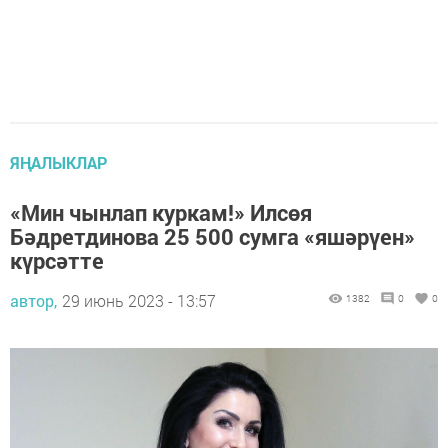
ЯҢАЛЫКЛАР
«Мин чынлап куркам!» Илсөя
Бәдретдинова 25 500 сумга «яшәрүен»
күрсәтте
автор,
29 июнь 2023 - 13:57
1382
0
0