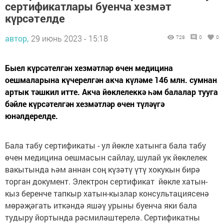
сертификатлары буенча хезмәт
күрсәтелде
автор,
29 июнь 2023 - 15:18
728
0
0
Быел күрсәтелгән хезмәтләр өчен медицина
оешмаларына күчерелгән акча күләме 146 млн. сумнан
артык тәшкил итте. Акча йөклелеккә һәм балалар тууга
бәйле күрсәтелгән хезмәтләр өчен түләүгә
юнәлдерелде.
Бала табу сертификаты - ул йөкле хатынга бала табу
өчен медицина оешмасын сайлау, шулай ук йөклелек
вакытында һәм аннан соң күзәтү үтү хокукын бирә
торган документ. Электрон сертификат йөкле хатын-
кыз беренче тапкыр хатын-кызлар консультациясенә
мөрәҗәгать иткәндә яшәү урыны буенча яки бала
тудыру йортында рәсмиләштерелә. Сертификатны