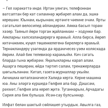
– Гел хәрәкәттә инде. Иртән уянгач, телефоннан
ватсаптан бер кат сәламнәр җибәреп алам да, эшкә
керешәм. Юынам, кырынам, иртәнге чәемне эчәм. Ярты
сәгатьләп велосипед әйләндерәм. Аякка басып торам
хәзер. Таянып йөри торган җайланмам – ходунки бар.
Аякларны хәлсезләндерергә ярамый. Алла бирсә, йөреп
китәчәкмен, күңел төшенкелегенә бирелергә ярамый.
Тернәкләндерү үзәгендә дә ярдәмчесез үзем коляскада
йөрим. Алай бик телевизор карамыйм. Кич сәгать
6ларда гына җибәрәм. Яңалыкларны карап алам.
Ашарга пешерәм, өйдә тәртип салам, тренажерларда
шөгыльләнәм. Китап, газета-журналлар укыйм.
Акчишмә китапханәчесе Халидә кертә. Керне машина
юа. Аны эләргә күршедә Гөлфия апа бар. Дәшсәм,
рәхмәт, Гөлфия апа кереп җитә. Туганнарым, Арчадагы
Сәрия апа бик булыша. Исән-сау булсыннар.
Илфат белән шактый сөйләшеп утырдык. Авылга газ,