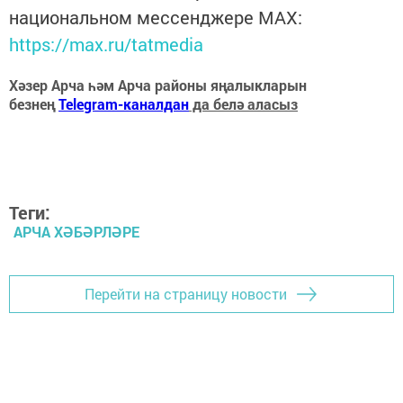
национальном мессенджере MАХ:
https://max.ru/tatmedia
Хәзер Арча һәм Арча районы яңалыкларын
безнең
Telegram-каналдан
да белә аласыз
Теги:
АРЧА ХӘБӘРЛӘРЕ
Перейти на страницу новости