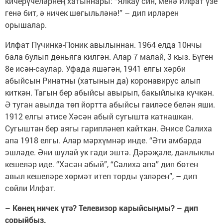
кичерүчеләрнең хатыннары: “Ялкау син, менә Илфат үзе
генә бит, ә ничек шөгыльләнә!” – дип ирләрен
орышалар.
Илфат Пүчинкә-Поник авылыннан. 1964 елда 10нчы
бала булып дөньяга килгән. Алар 7 малай, 3 кыз. Бүген
8е исән-саулар. Уфада яшәгән, 1941 елгы хәрби
абыйсын Ринатны (хатынын да) коронавирус алып
киткән. Тагын бер абыйсы авырып, бакыйлыка күчкән.
Ә туган авылда төп йортта абыйсы гаиләсе белән яши.
1912 елгы әтисе Хәсән абый сугышта катнашкан.
Сугыштан бер аягы гарипләнеп кайткан. Әнисе Салиха
апа 1918 елгы. Алар мәрхүмнәр инде. “Әти амбарда
эшләде. Әни шулай ук гади эштә. Дәрәҗәле, данлыклы
кешеләр иде. “Хәсән абый”, “Салиха апа” дип бөтен
авыл кешеләре хөрмәт итеп торды үзләрен”, – дип
сөйли Илфат.
– Көнең ничек үтә? Телевизор карыйсыңмы? – дип
сорыйбыз.