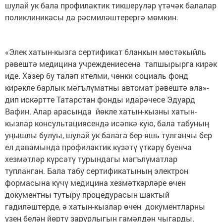
шулай ук бала профилактик тикшерүләр үтәчәк балалар
поликлиникасы да рәсмиләштерергә мөмкин.
«Элек хатын-кызга сертификат бланкын мөстәкыйль
рәвештә медицина учреждениесенә тапшырырга кирәк
иде. Хәзер бу таләп ителми, чөнки социаль фонд
кирәкле барлык мәгълүматны автомат рәвештә ала»-
дип искәртте Татарстан фонды идарәчесе Эдуард
Вафин. Алар арасында йөкле хатын-кызны хатын-
кызлар консультациясендә исәпкә кую, бала табуның
уңышлы булуы, шулай ук балага бер яшь тулганчы бер
ел дәвамында профилактик күзәтү үткәрү буенча
хезмәтләр күрсәтү турындагы мәгълүматлар
тупланган. Бала табу сертификатының электрон
формасына күчү медицина хезмәткәрләре өчен
документны тутыру процедурасын шактый
гадиләштерде, ә хатын-кызлар өчен документларны
үзең белән йөртү зарурлыгын гамәлдән чыгарды.