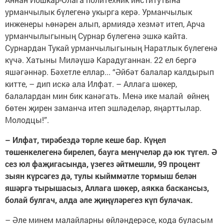
урманчылык бүлегенә укырга керә. Урманчылык
инженеры һөнәрен алып, армиядә хезмәт итеп, Арча
урманчылыгының Сурнар бүлегенә эшкә кайта.
Сурнардан Тукай урманчылыгының Наратлык бүлегенә
күчә. Хатыны Миләүшә Карадуганнан. 22 ел бергә
яшәгәннәр. Бәхетле еллар... “Әйбәт балалар калдырып
китте, – дип искә ала Илфат. – Аллага шөкер,
балалардан мин бик канәгать. Менә ике малай өйнең
бөтен җирен заманча итеп эшләделәр, яңарттылар.
Молодцы!”.
– Илфат, тирәбездә төрле кеше бар. Күңел
төшенкелегенә бирелеп, бауга менүчеләр дә юк түгел. Ә
сез юл фаҗигасында, үзегез әйтмешли, 99 процент
зыян күрсәгез дә, тулы кыйммәтле тормыш белән
яшәргә тырышасыз, Аллага шөкер, аякка баскансыз,
болай булгач, алда әле җиңүләрегез күп булачак.
– Әле минем малайларны өйләндерәсе, кода буласым