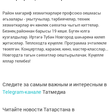
Район мәгариф хезмәткәрләре профсоюз оешмасы
әгьзалары - укытучылар, тәрбиячеләр, техник
хезмәткәрләр өч көнлек сәяхәткә чыгып киттеләр.
Безнең районнан барысы 19 кеше. Бүген юлга
кузгалдылар. Иртәгә Түбән Новгород шәһәренә килеп
җитәселәр. Теплоходта күңелле. Программа эчтәлекле
төзелгән. Концертлар, караоке, кино, мастер-класслар...
Новгордта тагын сәяхәтләр оештырылачак. Күңелле
яллар телибез!
Следите за самым важным и интересным в
Telegram-канале
Татмедиа
Читайте новости Татарстана в