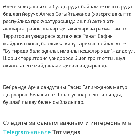
Әлеге мәйданчыкны булдыруда, бәйрәмне оештыруда
башлап йөрүче Алмаз Сәгыйтьҗанов (хәзерге вакытта
республика прокуратурасында эшли) актив әти-
әниләргә, район, шәһәр җитәкчеләренә рәхмәт әйтте.
Территория үзидарәсе җитәкчесе Ринат Сафин
мәйданчыкның барлыкка килү тарихын сөйләп үтте.
“Бу тирәдә бала җанлы, иманлы кешеләр яши”,- диде ул.
Шәрык территория узидарәсе быел грант отты, шул
акчага әлеге мәйданчык җиһазландырылды.
Бәйрәмдә Арча сандугачы Расих Галимҗанов матур
җырларын бүләк итте. Төрле уеннар оештырылды,
бушлай пылау белән сыйладылар.
Следите за самым важным и интересным в
Telegram-канале
Татмедиа