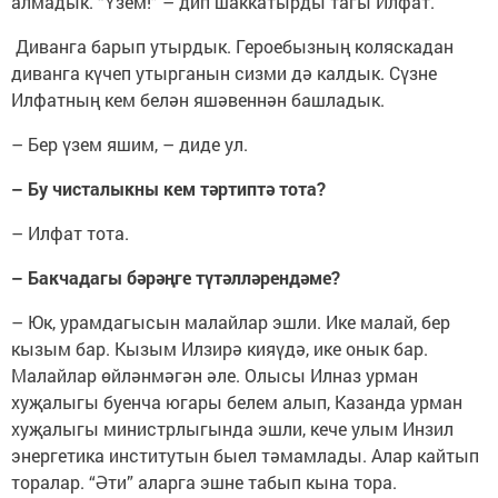
алмадык. “Үзем!” – дип шаккатырды тагы Илфат.
Диванга барып утырдык. Героебызның коляскадан
диванга күчеп утырганын сизми дә калдык. Сүзне
Илфатның кем белән яшәвеннән башладык.
– Бер үзем яшим, – диде ул.
– Бу чисталыкны кем тәртиптә тота?
– Илфат тота.
– Бакчадагы бәрәңге түтәлләрендәме?
– Юк, урамдагысын малайлар эшли. Ике малай, бер
кызым бар. Кызым Илзирә кияүдә, ике онык бар.
Малайлар өйләнмәгән әле. Олысы Илназ урман
хуҗалыгы буенча югары белем алып, Казанда урман
хуҗалыгы министрлыгында эшли, кече улым Инзил
энергетика институтын быел тәмамлады. Алар кайтып
торалар. “Әти” аларга эшне табып кына тора.