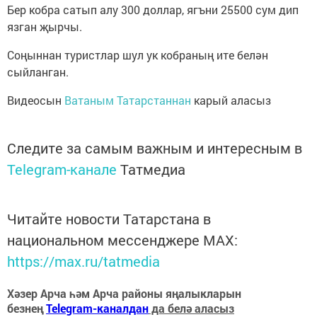
Бер кобра сатып алу 300 доллар, ягъни 25500 сум дип
язган җырчы.
Соңыннан туристлар шул ук кобраның ите белән
сыйланган.
Видеосын
Ватаным Татарстаннан
карый аласыз
Следите за самым важным и интересным в
Telegram-канале
Татмедиа
Читайте новости Татарстана в
национальном мессенджере MАХ:
https://max.ru/tatmedia
Хәзер Арча һәм Арча районы яңалыкларын
безнең
Telegram-каналдан
да белә аласыз