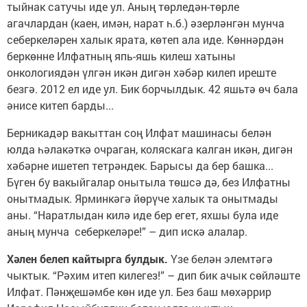
тыйнак сатучы иде ул. Аның төрледән-төрле
агачлардан (каен, имән, нарат һ.б.) әзерләнгән мунча
себеркеләрен халык ярата, көтеп ала иде. Көннәрдән
беркөнне Илфатның япь-яшь килеш хатыны
онкологиядән үлгән икән дигән хәбәр килеп иреште
безгә. 2012 ел иде ул. Бик борчылдык. 42 яшьтә өч бала
әнисе китеп барды...
Берникадәр вакыттан соң Илфат машинасы белән
юлда һәлакәткә очраган, коляскага калган икән, дигән
хәбәрне ишетеп тетрәндек. Барысы да бер башка...
Бүген бу вакыйгалар онытыла төшсә дә, без Илфатны
онытмадык. Ярминкәгә йөрүче халык та онытмады
аны. “Наратлыдан килә иде бер егет, яхшы була иде
аның мунча себеркеләре!” – дип искә алалар.
Хәлен белеп кайтырга булдык.
Үзе белән элемтәгә
чыктык. “Рәхим итеп килегез!” – дип бик ачык сөйләште
Илфат. Пәнҗешәмбе көн иде ул. Без баш мөхәррир