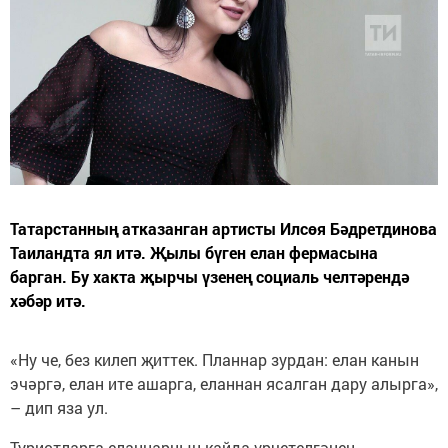
Татарстанның атказанган артисты Илсөя Бәдретдинова
Таиландта ял итә. Җылы бүген елан фермасына
барган. Бу хакта җырчы үзенең социаль челтәрендә
хәбәр итә.
«Ну че, без килеп җиттек. Планнар зурдан: елан канын
эчәргә, елан ите ашарга, еланнан ясалган дару алырга»,
– дип яза ул.
Туристларга еланнарның кайда үрчетелгәнен