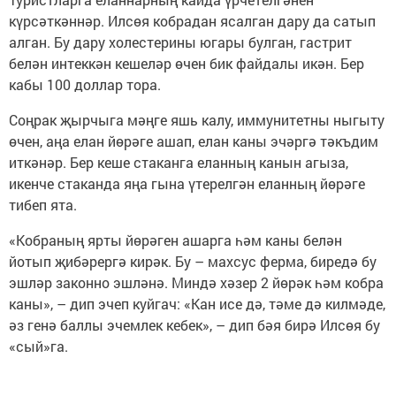
күрсәткәннәр. Илсөя кобрадан ясалган дару да сатып
алган. Бу дару холестерины югары булган, гастрит
белән интеккән кешеләр өчен бик файдалы икән. Бер
кабы 100 доллар тора.
Соңрак җырчыга мәңге яшь калу, иммунитетны ныгыту
өчен, аңа елан йөрәге ашап, елан каны эчәргә тәкъдим
иткәнәр. Бер кеше стаканга еланның канын агыза,
икенче стаканда яңа гына үтерелгән еланның йөрәге
тибеп ята.
«Кобраның ярты йөрәген ашарга һәм каны белән
йотып җибәрергә кирәк. Бу – махсус ферма, биредә бу
эшләр законно эшләнә. Миндә хәзер 2 йөрәк һәм кобра
каны», – дип эчеп куйгач: «Кан исе дә, тәме дә килмәде,
әз генә баллы эчемлек кебек», – дип бәя бирә Илсөя бу
«сый»га.