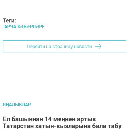
Теги:
АРЧА ХӘБӘРЛӘРЕ
Перейти на страницу новости
ЯҢАЛЫКЛАР
Ел башыннан 14 меңнән артык
Татарстан хатын-кызларына бала табу