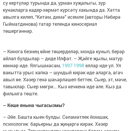
су кертүләр турында да, урман хуҗалыгы, зур
кунакларга кадер-хөрмәт күрсәтү хакында да. Хәтта
авылга килеп, “Китәм, димә” исемле (авторы Нәбирә
Гыйматдинова) татар телендә киносериал
төшергәннәр.
– Кинога безнең өйне төшерделәр, монда кунып, берәр
айлап булдылар – диде Илфат. – Җәйге җылы, матур
көннәр иде. Ялгышмасам,
1997-1998
еллар иде ул. Ул
вакытта урыс капка – шундый кирәк иде аларга, агач
авыл өе. Хәзер генә шәһәрләшеп беттек. Сыер, эт, мәче,
тавыклар. Сыер мөгри... Кыз кечкенә иде әле. Кыз да
фильмга төште.
– Кеше янына чыгасызмы?
– Әйе. Башта кыен булды. Сәламәтлек йомшак,
психологик барьерны да җиңәргә кирәк. Хәзер
ныгыдым. Тернәкләндерү үзәкләренә барам, минем