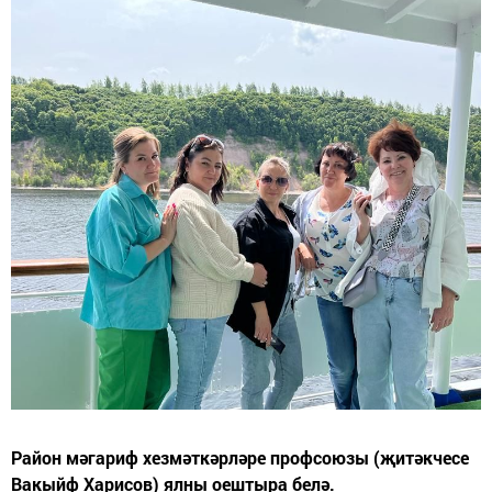
Район мәгариф хезмәткәрләре профсоюзы (җитәкчесе
Вакыйф Харисов) ялны оештыра белә.