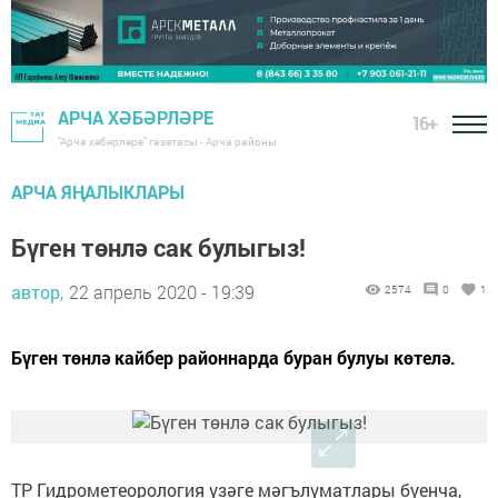
АРЧА ХӘБӘРЛӘРЕ
16+
"Арча хәбәрләре" газетасы - Арча районы
АРЧА ЯҢАЛЫКЛАРЫ
Бүген төнлә сак булыгыз!
автор,
22 апрель 2020 - 19:39
2574
0
1
Бүген төнлә кайбер районнарда буран булуы көтелә.
ТР Гидрометеорология үзәге мәгълүматлары буенча,