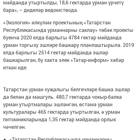
мәйданда утыртылды, 18,6 гектарда урман үрчетү
бара», – диделәр ведомствода.
«Экология» илкүләм проектының «Татарстан
Республикасында урманнарны саклау» төбәк проекты
буенча 2020 елда барлыгы 4784 гектар мәйданда
урман торгызу эшләре башкару планлаштырыла. 2019
елда барлыгы 2514 гектар мәйданда эшләр
башкарылган, бу хакта элек «Татар-информ» хәбәр
иткән иде.
Татарстан урман хуҗалыгы белгечләре башка эшләр
дә белән дә мәшгуль. 480,7 гектарда чокыр-балка
урман утыртмалары эшләнгән, өстәмә урман
культуралары 465 гектарда утыртылган, ә урман
питомникларында 1,35 гектар мәйданда орлык
чәчелгән.
«Татарстан Республикасында урманнарны