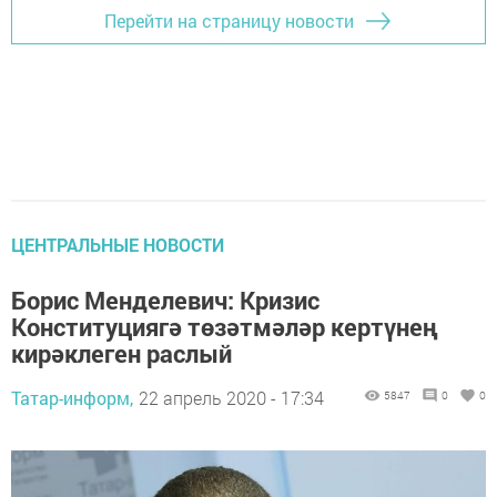
Перейти на страницу новости
ЦЕНТРАЛЬНЫЕ НОВОСТИ
Борис Менделевич: Кризис
Конституциягә төзәтмәләр кертүнең
кирәклеген раслый
Татар-информ,
22 апрель 2020 - 17:34
5847
0
0