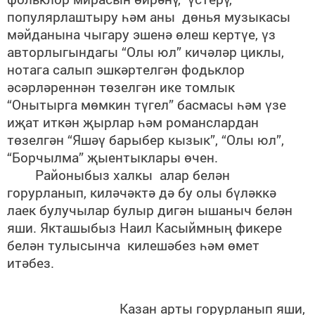
популярлаштыру һәм аны дөнья музыкасы
мәйданына чыгару эшенә өлеш кертүе, үз
авторлыгындагы “Олы юл” кичәләр циклы,
нотага салып эшкәртелгән фодьклор
әсәрләреннән төзелгән ике томлык
“Онытырга мөмкин түгел” басмасы һәм үзе
иҗат иткән җырлар һәм романслардан
төзелгән “Яшәү барыбер кызык”, “Олы юл”,
“Борчылма” җыентыклары өчен.
Районыбыз халкы алар белән
горурланып, киләчәктә дә бу олы бүләккә
лаек булучылар булыр дигән ышаныч белән
яши. Якташыбыз Наил Касыймның фикере
белән тулысынча килешәбез һәм өмет
итәбез.
Казан арты горурланып яши,