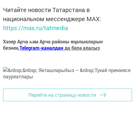
Читайте новости Татарстана в
национальном мессенджере MАХ:
https://max.ru/tatmedia
Хәзер Арча һәм Арча районы яңалыкларын
безнең
Telegram-каналдан
да белә аласыз
Перейти на страницу новости