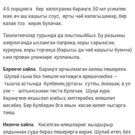
4-5 порциягә бер килограмм бәрәңге, 50 мл үсемлек
мае, өч аш кашыгы соус, ярты чәй калагы,шикәр, бер
калак тоз кирәк булачак.
Тәмләткечләр турында да онытмыйбыз. Бу ризыкны
әзерләгәндә ысланган паприка, коры сарымсак,
куркума, коры горчица (барысы да чәй кашыгы буенча)
һәм прован үләннәре кулланыла.
Беренче хәйлә.
Бәрәңге арчылмаган килеш пешерелә.
Шулай гына без тиешле нәтиҗәгә ирешәчәкбез –
тышча астында бүлбенең уртасы сутлы, йомшак, ә ул
үзе – алтынсыман төстә булачак. Шуңа күрә
бәрәңгене яхшылап юабыз, киптерәбез, өлешләп
кисәбез. Бер бүлбедән 8гә якын кисәк килеп чыгарга
тиеш.
Икенче хәйлә.
Киселгән өлешләрне кыздырыр
алдыннан суда бераз пешерергә кирәк. Шулай итеп, без