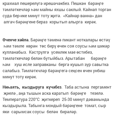
крахмал пешерелүгә ирешәчәкбез. Пешкән бәрәңге
тәмләткечләр һәм майны яхшы саклый. Кайнап торган
суда бер-ике минут тоту җитә. «Кайнар ванна» дан
алгач бәрәңгене бераз корытып алырга кирәк.
Өченче хәйлә.
Бәрәңге тәменә пикант ноткалары өстәү
һәм тәмле көрән төс бирү өчен соя соусы һәм шикәр
кулланабыз. Кәстрүлгә үсемлек мае өстибез,
тәмләткечләр белән бутыйбыз. Арытабан бәрәңге
һәм хуш исле заправканы бергә кушып зур савытка
салабыз. Тәмләткчләр бәрәңгегә сеңсен өчен унбиш
минут тоту кирәк.
Ниһаять, кыздыруга күчәбез
. Таба астына пергамент
җәелә , аңа тышын аска каратып бәрәңге тезелә.
Температура 220°С җиткереп 25-30 минут дәвамында
кыздырыла. Табынга мондый бәрәңгене томат, сыр
яки сарымсак соусы белән бирәләр.