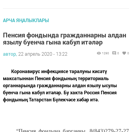
АРЧА ЯҢАЛЫКЛАРЫ
Пенсия фондында гражданнарны алдан
язылу буенча гына кабул итәләр
автор,
22 апрель 2020 - 13:22
1290
0
0
Коронавирус инфекциясе таралуны кисәтү
максатыннан Пенсия фондының территориаль
органнарында гражданнарны алдан язылу ысулы
буенча гына кабул итәләр. Бу хакта Россия Пенсия
фондының Татарстан Бүлекчәсе хәбәр итә.
“Пенсия фондына барганчы, 8(843)279-27-27