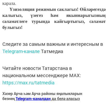
карала.
Үзизоляция режимын саклагыз! Өйләрегездә
калыгыз, үзегез һәм якыннарыгызның
сәламәтлеге турында кайгыртыгыз, сәламәт
булыгыз!
Следите за самым важным и интересным в
Telegram-канале
Татмедиа
Читайте новости Татарстана в
национальном мессенджере MАХ:
https://max.ru/tatmedia
Хәзер Арча һәм Арча районы яңалыкларын
безнең
Telegram-каналдан
да белә аласыз