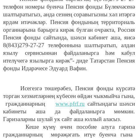
телефон номеры буенча Пенсия фонды Бүлекчәсенә
шалтыратыгыз, анда сезнең соравыгызны хәл итәргә
ярдәм итәчәкләр. Пенсия фондының территориаль
органнарына барырга кирәк булган очракта, Россия
Пенсия фонды сайтында, шәхси кабинет аша, яисә
8(843)279-27-27 телефоннына шалтыратып, алдан
язылу сервисыннан файдаланырга һәм кабул
ителүчегә язылырга кирәк”- диде Татарстан Пенсия
фонды Идарәчесе Эдуард Вафин.
Исегезгә төшерәбез, Пенсия фонды күрсәтә
торган хезмәтләрнең күбесен өйдән чыкмыйча гына,
гражданнарның
www.pfrf.ru
сайтындагы шәхси
кабинеты аша да файдаланырга мөмкин.
Гаризаларны шулай ук сайт аша юллый аласыз.
Кеше күмү өчен пособие алуга гариза
гражданнарның мөрәҗәгать итүе буенча гына