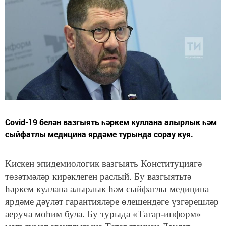
Covid-19 белән вазгыять һәркем куллана алырлык һәм
сыйфатлы медицина ярдәме турында сорау куя.
Кискен эпидемиологик вазгыять Конституциягә
төзәтмәләр кирәклеген раслый. Бу вазгыятьтә
һәркем куллана алырлык һәм сыйфатлы медицина
ярдәме дәүләт гарантияләре өлешендәге үзгәрешләр
аеруча мөһим була. Бу турыда «Татар-информ»