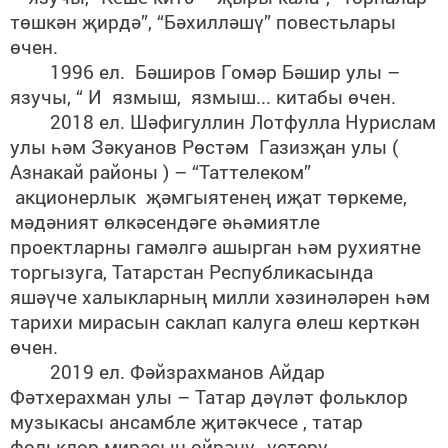
төшкән җирдә”, “Бәхилләшү” повестьлары
өчен.
1996 ел. Бәширов Гомәр Бәшир улы –
язучы, “ И язмыш, язмыш... китабы өчен.
2018 ел. Шәфигуллин Лотфулла Нурислам
улы һәм Зәкуанов Рөстәм Газизҗан улы (
Азнакай районы ) – “Таттелеком”
акционерлык җәмгыятенең иҗат төркеме,
мәдәният өлкәсендәге әһәмиятле
проектларны гамәлгә ашырган һәм рухиятне
торгызуга, Татарстан Республикасында
яшәүче халыкларның милли хәзинәләрен һәм
тарихи мирасын саклап калуга өлеш керткән
өчен.
2019 ел. Фәйзрахманов Айдар
Фәтхерахман улы – Татар дәүләт фольклор
музыкасы ансамбле җитәкчесе , татар
фольклор мирасын өйрәнү, үстерү,