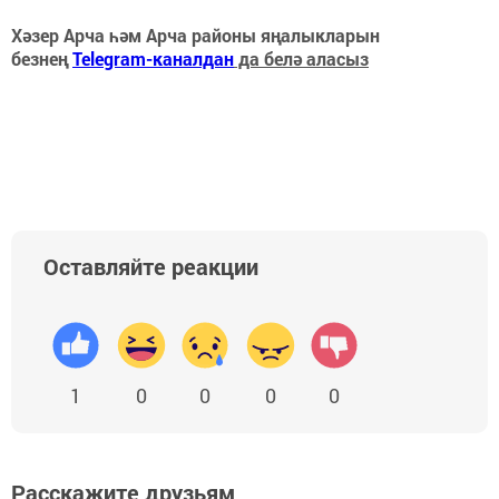
Хәзер Арча һәм Арча районы яңалыкларын
безнең
Telegram-каналдан
да белә аласыз
Оставляйте реакции
1
0
0
0
0
Расскажите друзьям