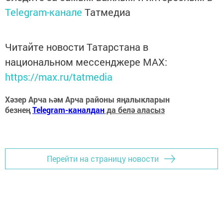
Telegram-канале
Татмедиа
Читайте новости Татарстана в
национальном мессенджере MАХ:
https://max.ru/tatmedia
Хәзер Арча һәм Арча районы яңалыкларын
безнең
Telegram-каналдан
да белә аласыз
Перейти на страницу новости