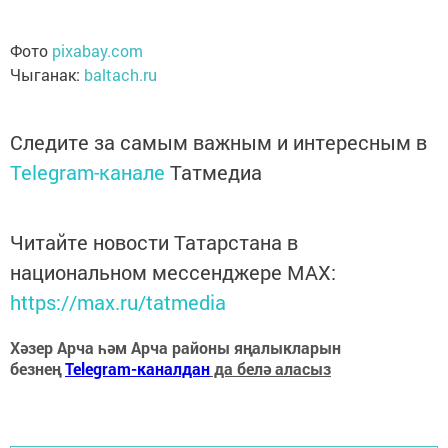
Фото
pixabay.com
Чыганак:
baltach.ru
Следите за самым важным и интересным в
Telegram-канале
Татмедиа
Читайте новости Татарстана в
национальном мессенджере MАХ:
https://max.ru/tatmedia
Хәзер Арча һәм Арча районы яңалыкларын
безнең
Telegram-каналдан
да белә аласыз