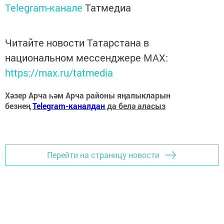
Telegram-канале
Татмедиа
Читайте новости Татарстана в
национальном мессенджере MАХ:
https://max.ru/tatmedia
Хәзер Арча һәм Арча районы яңалыкларын
безнең
Telegram-каналдан
да белә аласыз
Перейти на страницу новости