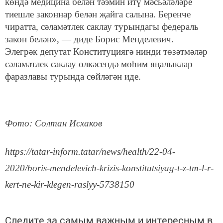
көндә медицина белән тәэмин итү мәсьәләләре
тиешле законнар белән җайга салына. Беренче
чиратта, сәламәтлек саклау турындагы федераль
закон белән», — диде Борис Менделевич.
Элегрәк депутат Конституциягә нинди төзәтмәләр
сәламәтлек саклау өлкәсендә мөһим яңалыклар
фаразлавы турында сөйләгән иде.
Фото: Солтан Исхаков
https://tatar-inform.tatar/news/health/22-04-
2020/boris-mendelevich-krizis-konstitutsiyag-t-z-tm-l-r-
kert-ne-kir-klegen-raslyy-5738150
Следите за самым важным и интересным в