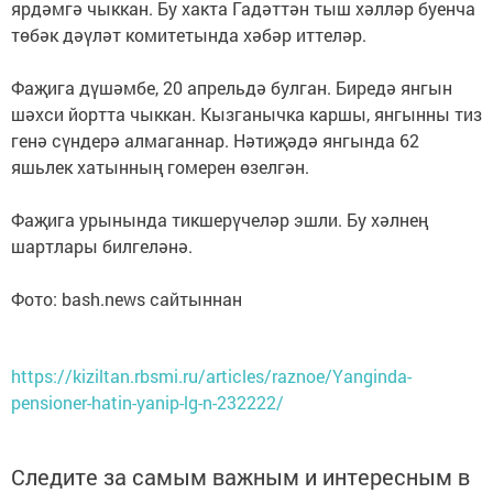
ярдәмгә чыккан. Бу хакта Гадәттән тыш хәлләр буенча
төбәк дәүләт комитетында хәбәр иттеләр.
Фаҗига дүшәмбе, 20 апрельдә булган. Биредә янгын
шәхси йортта чыккан. Кызганычка каршы, янгынны тиз
генә сүндерә алмаганнар. Нәтиҗәдә янгында 62
яшьлек хатынның гомерен өзелгән.
Фаҗига урынында тикшерүчеләр эшли. Бу хәлнең
шартлары билгеләнә.
Фото: bash.news сайтыннан
https://kiziltan.rbsmi.ru/articles/raznoe/Yanginda-
pensioner-hatin-yanip-lg-n-232222/
Следите за самым важным и интересным в