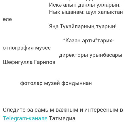
Искә алып данлы улларын.
Нык ышанам: шул халыктан
әле
Яңа Тукайларның туарын!..
“Казан арты”тарих-
этнография музее
директоры урынбасары
Шәфигулла Гарипов
фотолар музей фондыннан
Следите за самым важным и интересным в
Telegram-канале
Татмедиа