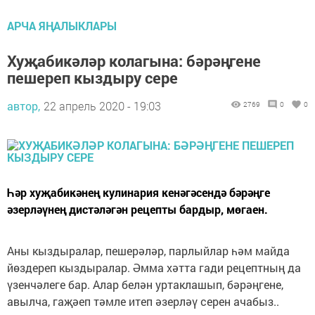
АРЧА ЯҢАЛЫКЛАРЫ
Хуҗабикәләр колагына: бәрәңгене
пешереп кыздыру сере
автор,
22 апрель 2020 - 19:03
2769
0
0
Һәр хуҗабикәнең кулинария кенәгәсендә бәрәңге
әзерләүнең дистәләгән рецепты бардыр, мөгаен.
Аны кыздыралар, пешерәләр, парлыйлар һәм майда
йөздереп кыздыралар. Әмма хәтта гади рецептның да
үзенчәлеге бар. Алар белән уртаклашып, бәрәңгене,
авылча, гаҗәеп тәмле итеп әзерләү серен ачабыз..