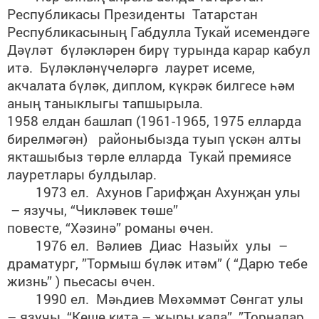
Республикасы Президенты Татарстан
Республикасының Габдулла Тукай исемендәге
Дәүләт бүләкләрен бирү турында карар кабул
итә. Бүләкләнүчеләргә лаурет исеме,
акчалата бүләк, диплом, күкрәк билгесе һәм
аның таныклыгы тапшырыла.
1958 елдан башлап (1961-1965, 1975 елларда
бирелмәгән) районыбызда туып үскән алты
якташыбыз төрле елларда Тукай премиясе
лауретлары булдылар.
1973 ел. Ахунов Гарифҗан Ахунҗан улы
– язучы, “Чикләвек төше”
повесте, “Хәзинә” романы өчен.
1976 ел. Вәлиев Диас Назыйх улы –
драматург, ”Тормыш бүләк итәм” ( “Дарю тебе
жизнь” ) пьесасы өчен.
1990 ел. Мәһдиев Мөхәммәт Сөнгат улы
– язучы, “Кеше китә – җыры кала”, ”Торналар