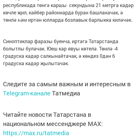
республикада төнгә каршы секундына 21 метрга кадәр
көчле җил, кайбер районнарда буран башланачак, ә
төнлә һәм иртән юлларда бозлавык барлыкка киләчәк.
Синоптиклар фаразы буенча, иртәгә Татарстанда
болытлы булачак. Юеш кар явуы көтелә. Төнлә -4
градуска кадәр салкынайтачак, ә көндез 0дән 6
градуска кадәр җылытачак.
Следите за самым важным и интересным в
Telegram-канале
Татмедиа
Читайте новости Татарстана в
национальном мессенджере MАХ:
https://max.ru/tatmedia