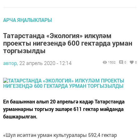
АРЧА ЯҢАЛЫКЛАРЫ
Татарстанда «Экология» илкүләм
проекты нигезендә 600 гектарда урман
торгызылды
автор,
22 апрель 2020 - 12:14
1502
0
0
Ел башыннан алып 20 апрельгә кадәр Татарстанда
урманнарны торгызу эшләре 611 гектар мәйданда
башкарылган.
«Шул исәптән урман культуралары 592,4 гектар