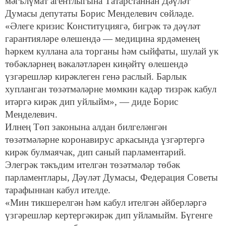
мәгълүмат агентлыгына Татарстаннан Дәүләт
Думасы депутаты Борис Менделевич сөйләде.
«Әлеге кризис Конституциягә, бигрәк тә дәүләт
гарантияләре өлешендә — медицина ярдәменең
һәркем куллана ала торганы һәм сыйфаты, шулай ук
төбәкләрнең вәкаләтләрен киңәйтү өлешендә
үзгәрешләр кирәклеген генә раслый. Барлык
хупланган төзәтмәләрне мөмкин кадәр тизрәк кабул
итәргә кирәк дип уйлыйм», — диде Борис
Менделевич.
Илнең Төп законына алдан билгеләнгән
төзәтмәләрне коронавирус аркасында үзгәртергә
кирәк булмаячак, дип саный парламентарий.
Элегрәк тәкъдим ителгән төзәтмәләр төбәк
парламентлары, Дәүләт Думасы, Федерация Советы
тарафыннан кабул ителде.
«Мин тикшерелгән һәм кабул ителгән әйберләргә
үзгәрешләр кертергәкирәк дип уйламыйм. Бүгенге