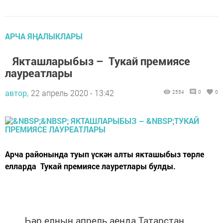
АРЧА ЯҢАЛЫКЛАРЫ
Якташларыбыз – Тукай премиясе
лауреатлары
автор,
22 апрель 2020 - 13:42
2554
0
0
Арча районында туып үскән алты якташыбыз төрле
елларда Тукай премиясе лауретлары булды.
Һәр елның апрель аенда Татарстан