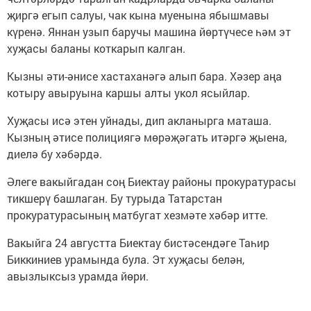
җиргә егып салуы, чак кына муенына ябышмавы
күренә. Яннан узып баручы машина йөртүчесе һәм эт
хуҗасы баланы коткарып калган.
Кызны әти-әнисе хастаханәгә алып бара. Хәзер аңа
котыру авыруына каршы алты укол ясыйлар.
Хуҗасы исә этен уйнады, дип акланырга маташа.
Кызның әтисе полициягә мөрәҗәгать итәргә җыена,
диелә бу хәбәрдә.
Әлеге вакыйгадан соң Биектау районы прокуратурасы
тикшерү башлаган. Бу турыда Татарстан
прокуратурасының матбугат хезмәте хәбәр итте.
Вакыйга 24 августта Биектау бистәсендәге Таһир
Биккиниев урамында була. Эт хуҗасы белән,
авызлыксыз урамда йөри.