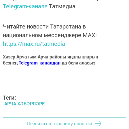
Telegram-канале
Татмедиа
Читайте новости Татарстана в
национальном мессенджере MАХ:
https://max.ru/tatmedia
Хәзер Арча һәм Арча районы яңалыкларын
безнең
Telegram-каналдан
да белә аласыз
Теги:
АРЧА ХӘБӘРЛӘРЕ
Перейти на страницу новости