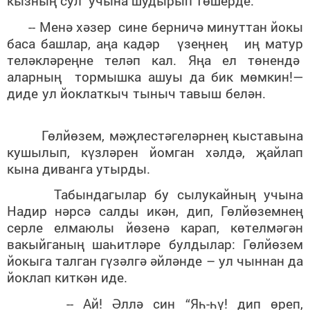
кызның сул учына шудырып төшерде.
-- Менә
хәзер сине берничә минуттан йокы
баса башлар, аңа кадәр үзеңнең иң матур
теләкләреңне теләп кал. Яңа ел төнендә
аларның тормышка ашуы да бик мөмкин!—
диде ул йоклаткыч тыныч тавыш белән.
Гөлйөзем, мәҗлестәгеләрнең кыставына
кушылып, күзләрен йомган хәлдә, җайлап
кына диванга утырды.
Табындагылар бу сылукайның учына
Надир нәрсә салды икән, дип, Гөлйөземнең
серле елмаюлы йөзенә карап, көтелмәгән
вакыйганың шаһитләре
булдылар: Гөлйөзем
йокыга талган гүзәлгә әйләнде – ул чыннан да
йоклап киткән иде.
-- Ай! Әллә син “Яһ-һү! дип өреп,