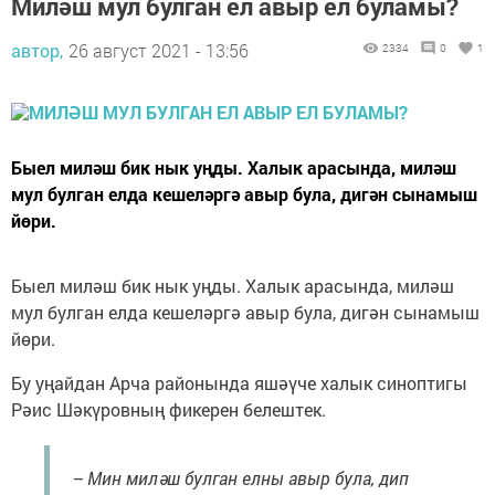
Миләш мул булган ел авыр ел буламы?
автор,
26 август 2021 - 13:56
2334
0
1
Быел миләш бик нык уңды. Халык арасында, миләш
мул булган елда кешеләргә авыр була, дигән сынамыш
йөри.
Быел миләш бик нык уңды. Халык арасында, миләш
мул булган елда кешеләргә авыр була, дигән сынамыш
йөри.
Бу уңайдан Арча районында яшәүче халык синоптигы
Рәис Шәкүровның фикерен белештек.
– Мин миләш булган елны авыр була, дип