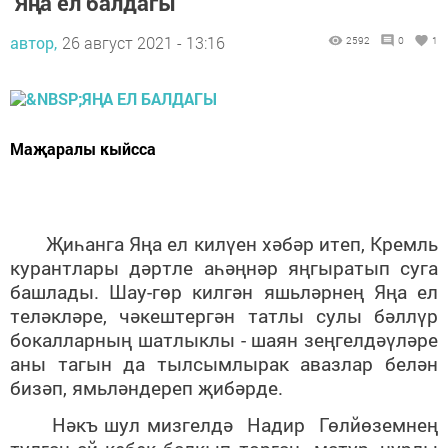
Яңа ел балдагы
автор,
26 август 2021 - 13:16
2592
0
1
Маҗаралы кыйсса
Җиһанга Яңа ел килүен хәбәр итеп, Кремль
курантлары дәртле аһәңнәр яңгыратып
суга
башлады. Шау-гөр килгән яшьләрнең Яңа ел
теләкләре, чәкештергән татлы сулы бәллүр
бокалларның шатлыклы - шаян зеңгелдәүләре
аны тагын да тылсымлырак авазлар белән
бизәп, ямьләндереп җибәрде.
Нәкъ шул мизгелдә Надир Гөлйөземнең