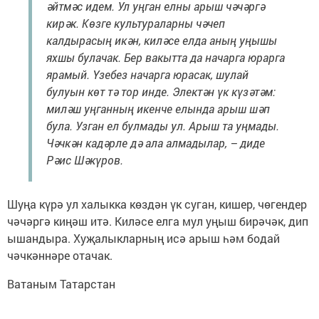
әйтмәс идем. Ул уңган елны арыш чәчәргә
кирәк. Көзге культураларны чәчеп
калдырасың икән, киләсе елда аның уңышы
яхшы булачак. Бер вакытта да начарга юрарга
ярамый. Үзебез начарга юрасак, шулай
булуын көт тә тор инде. Электән үк күзәтәм:
миләш уңганның икенче елында арыш шәп
була. Узган ел булмады ул. Арыш та уңмады.
Чәчкән кадәрле дә ала алмадылар, – диде
Рәис Шәкүров.
Шуңа күрә ул халыкка көздән үк суган, кишер, чөгендер
чәчәргә киңәш итә. Киләсе елга мул уңыш бирәчәк, дип
ышандыра. Хуҗалыкларның исә арыш һәм бодай
чәчкәннәре отачак.
Ватаным Татарстан