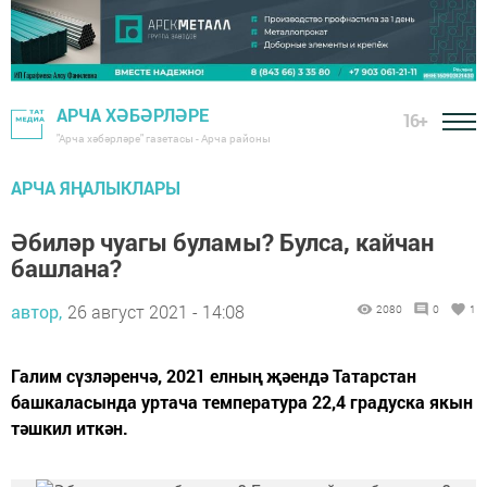
АРЧА ХӘБӘРЛӘРЕ
16+
"Арча хәбәрләре" газетасы - Арча районы
АРЧА ЯҢАЛЫКЛАРЫ
Әбиләр чуагы буламы? Булса, кайчан
башлана?
автор,
26 август 2021 - 14:08
2080
0
1
Галим сүзләренчә, 2021 елның җәендә Татарстан
башкаласында уртача температура 22,4 градуска якын
тәшкил иткән.