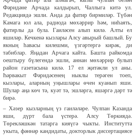
Фәридәне Арчада калдырып, Чаллыга китә ул.
Редакциядә эшли. Анда да фатир бирмиләр. Түбән
Камага юл ала, радиода мөхәррир һәм, ниһаять,
фатирлы да була. Гаиләсен алып килә. Алты ел
яшиләр. Кечкенә кызлары Алсу авырый башлый. Бу
якның һавасы килешми, үзгәртергә кирәк, ди
табиблар. Яңадан Арчага кайта. Башта райкомда
оештыру бүлегендә эшли, аннан мөхәррир булып
район газетасына килә. 17 ел җитәкли ул аны.
Һәрвакыт Фәридәсенең ныклы терәген тоеп,
кызлары, аларның уңышлары өчен куанып яши.
Шулар аңа көч тә, куәт тә, эшләргә, яшәргә дәрт тә
бирә.
– Хәзер кызларның үз гаиләләре. Чулпан Казанда
яши, дүрт бала үстерә. Алсу Төркиядә.
Төрекләшкән татарга кияүгә чыкты. Институтта
укыта, фәннәр кандидаты, докторлык диссертациясе