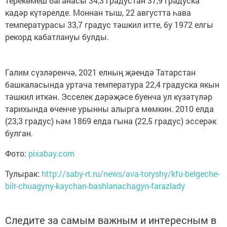
терекөмеш баганасы 34,3 градустан 37,9 градуска
кадәр күтәрелде. Моннан тыш, 22 августта һава
температурасы 33,7 градус тәшкил итте, бу 1972 елгы
рекорд кабатлануы булды.
Галим сүзләренчә, 2021 елның җәендә Татарстан
башкаласында уртача температура 22,4 градуска якын
тәшкил иткән. Эсселек дәрәҗәсе буенча ул күзәтүләр
тарихында өченче урынны алырга мөмкин. 2010 елда
(23,3 градус) һәм 1869 елда гына (22,5 градус) эссерәк
булган.
Фото:
pixabay.com
Тулырак:
http://saby-rt.ru/news/ava-toryshy/kfu-belgeche-
bilr-chuagyny-kaychan-bashlanachagyn-farazlady
Следите за самым важным и интересным в