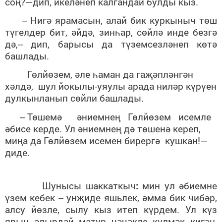
соң?—дип, икеләнеп калгандай булды кыз.
-- Нигә ярамасын, алай бик куркыныч төш
түгелдер бит, әйдә, зинһар, сөйлә инде безгә
дә,-- дип, барысы да түземсезләнеп көтә
башлады.
Гөлйөзем, әле һаман да гаҗәпләнгән
хәлдә, шул йокылы-уяулы арада ниләр күрүен
дулкынланып сөйли башлады.
-- Төшемә әниемнең Гөлйөзем исемле
әбисе керде. Ул әниемнең дә төшенә кереп,
миңа да Гөлйөзем исемен бирергә кушкан!—
диде.
Шунысы шаккаткыч
:
мин ул әбиемне
үзем кебек -- унҗиде яшьлек, әмма бик чибәр,
алсу йөзле, сылу кыз итеп күрдем. Ул күз
явын алырдай матур чәчәкле күлмәк кигән,