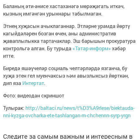
Баланың әти-әнисе хастаханәгә мөрәҗәгать иткәч,
кызның имгәнгән урыннары табылмаган.
Этнең хуҗасын ачыклаганнар. Этләрне урамда йөртү
кагыйдәләрен бозган өчен, аны административ
җаваплылыкка тартачаклар. Эш барышын прокуратура
контрольгә алган. Бу турыда
«Татар-информ»
хәбәр
итте.
Биредә яшәүчеләр социаль челтәрләрдә язганча, бу
хуҗа этен гел муенчаксыз һәм авызлыксыз йөрткән,
дип яза
Интертат
.
Фото: видеодан скриншот
Тулырак:
http://baltaci.ru/news/t%D3%A9rlese/biektauda-
nni-kyzga-ovcharka-ete-tashlangan-m-chchennn-syrp-yrgn
Следите за самым важным и интересным в