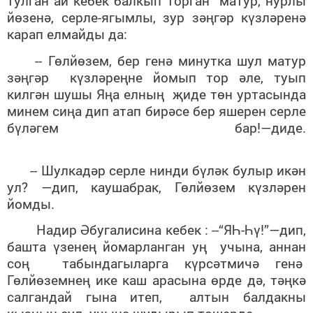
тулган ай кебек балкып торган матур, нурлы
йөзенә, серле-ягымлы, зур зәңгәр күзләренә
карап елмайды да:
-- Гөлйөзем, бер генә минутка шул матур
зәңгәр күзләреңне йомып тор әле, туып
килгән шушы Яңа елның
җиде төн уртасында
минем сиңа дип атап бирәсе бер яшерен серле
бүләгем бар!—диде.
-- Шулкадәр серле нинди бүләк булыр икән
ул? —дип, каушабрак, Гөлйөзем күзләрен
йомды.
Надир Әбугалисина кебек : --“ЯҺ-Һү!”—дип,
башта үзенең йомарланган уң учына, аннан
соң
табындагыларга күрсәтмичә генә
Гөлйөземнең ике каш арасына өрде дә, тәңкә
салгандай гына итеп, алтын балдакны