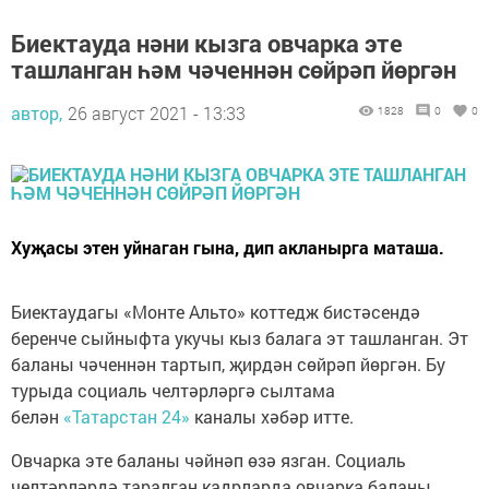
Биектауда нәни кызга овчарка эте
ташланган һәм чәченнән сөйрәп йөргән
автор,
26 август 2021 - 13:33
1828
0
0
Хуҗасы этен уйнаган гына, дип акланырга маташа.
Биектаудагы «Монте Альто» коттедж бистәсендә
беренче сыйныфта укучы кыз балага эт ташланган. Эт
баланы чәченнән тартып, җирдән сөйрәп йөргән. Бу
турыда социаль челтәрләргә сылтама
белән
«Татарстан 24»
каналы хәбәр итте.
Овчарка эте баланы чәйнәп өзә язган. Социаль
челтәрләрдә таралган кадрларда овчарка баланы