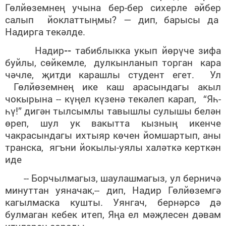
Гөлйөземнең учына бер-бер сихерле әйбер
салып йоклаттыңмы? — дип, барысы да
Надирга текәлде.
Надир
--
табиблыкка укып йөрүче зифа
буйлы, сөйкемле, дулкынланып торган кара
чәчле, җитди карашлы студент егет. Ул
Гөлйөземнең ике каш арасындагы акыл
чокырына -- күңел күзенә текәлеп карап, “Яһ-
һү!” дигән тылсымлы тавышлы сулышы белән
өреп, шул ук вакытта кызның икенче
чакрасындагы ихтыяр
көчен йомшартып, аны
транска, ягъни йокылы-уялы халәткә керткән
иде
-- Борчылмагыз, шаулашмагыз, ул берничә
минуттан уяначак,-- дип, Надир Гөлйөземгә
кагылмаска кушты. Уянгач, бернәрсә дә
булмаган кебек итеп, Яңа ел мәҗлесен дәвам