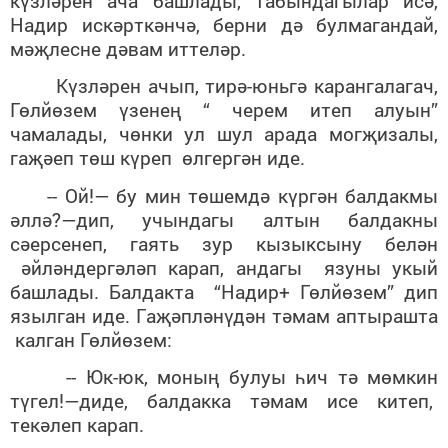
күзләрен ача башлады, табындагылар исә,
Надир искәрткәнчә, берни дә булмагандай,
мәҗлесне дәвам иттеләр.
Күзләрен ачып, тирә-юньгә карангалагач,
Гөлйөзем үзенең “ черем итеп алуын”
чамалады, чөнки ул шул арада могҗизалы,
гаҗәеп төш күреп өлгергән иде.
-- Ой!— бу мин төшемдә күргән балдакмы
әллә?—дип, учындагы алтын балдакны
сәерсенеп, гаять зур кызыксыну белән
әйләндергәләп карап, андагы язуны укый
башлады. Балдакта “Надир+ Гөлйөзем” дип
язылган иде. Гаҗәпләнүдән тәмам аптырашта
калган Гөлйөзем:
-- Юк-юк, моның булуы һич тә мөмкин
түгел!—диде, балдакка тәмам исе китеп,
текәлеп карап.