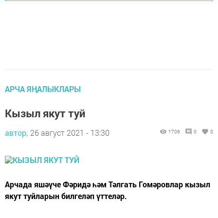
АРЧА ЯҢАЛЫКЛАРЫ
Кызыл якут туй
автор,
26 август 2021 - 13:30
1706
0
0
​​​​​​​Арчада яшәүче Фәридә һәм Тәлгать Гомәровлар кызыл
якут туйларын билгеләп үттеләр.