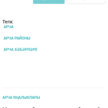
Теги:
АРЧА
АРЧА РАЙОНЫ
АРЧА ХӘБӘРЛӘРЕ
АРЧА ЯҢАЛЫКЛАРЫ