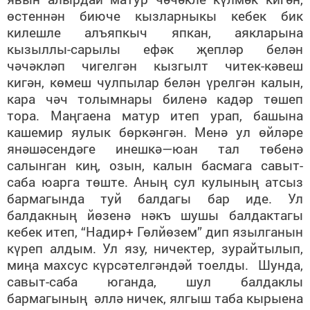
өстеннән биюче кызларныкы кебек бик
килешле алъяпкыч япкан, аякларына
кызыллы-сарылы ефәк җепләр белән
чәчәкләп чигелгән кызгылт читек-кәвеш
кигән, көмеш чулпылар белән үрелгән калын,
кара чәч толымнары биленә кадәр төшеп
тора. Маңгаена матур итеп урап, башына
кашемир яулык бөркәнгән. Менә ул өйләре
янәшәсендәге инешкә—юан тал төбенә
салынган киң, озын, калын басмага савыт-
саба юарга төште. Аның сул кулының атсыз
бармагында туй балдагы бар иде. Ул
балдакның йөзенә нәкъ шушы балдактагы
кебек итеп, “Надир+ Гөлйөзем” дип язылганын
күреп алдым. Ул язу, ничектер, зурайтылып,
миңа махсус күрсәтелгәндәй тоелды. Шунда,
савыт-саба юганда, шул балдаклы
бармагының әллә ничек, ялгыш таба кырыена