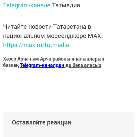
Telegram-канале
Татмедиа
Читайте новости Татарстана в
национальном мессенджере MАХ:
https://max.ru/tatmedia
Хәзер Арча һәм Арча районы яңалыкларын
безнең
Telegram-каналдан
да белә аласыз
Оставляйте реакции