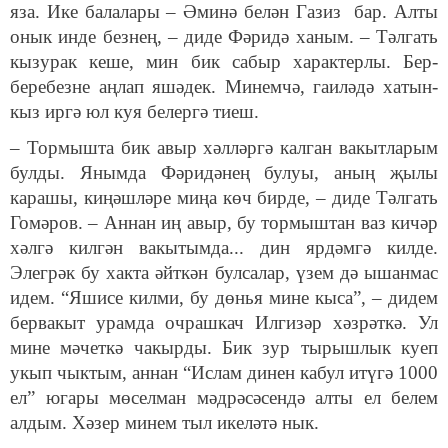
яза. Ике балалары – Әминә белән Газиз бар. Алты
онык инде безнең, – диде Фәридә ханым. – Тәлгать
кызурак кеше, мин бик сабыр характерлы. Бер-
беребезне аңлап яшәдек. Минемчә, гаиләдә хатын-
кыз иргә юл куя белергә тиеш.
– Тормышта бик авыр хәлләргә калган вакытларым
булды. Янымда Фәридәнең булуы, аның җылы
карашы, киңәшләре миңа көч бирде, – диде Тәлгать
Гомәров. – Аннан иң авыр, бу тормыштан ваз кичәр
хәлгә килгән вакытымда... дин ярдәмгә килде.
Элегрәк бу хакта әйткән булсалар, үзем дә ышанмас
идем. “Яшисе килми, бу дөнья мине кыса”, – дидем
бервакыт урамда очрашкач Илгизәр хәзрәткә. Ул
мине мәчеткә чакырды. Бик зур тырышлык куеп
укып чыктым, аннан “Ислам динен кабул итүгә 1000
ел” югары мөселман мәдрәсәсендә алты ел белем
алдым. Хәзер минем тыл икеләтә нык.