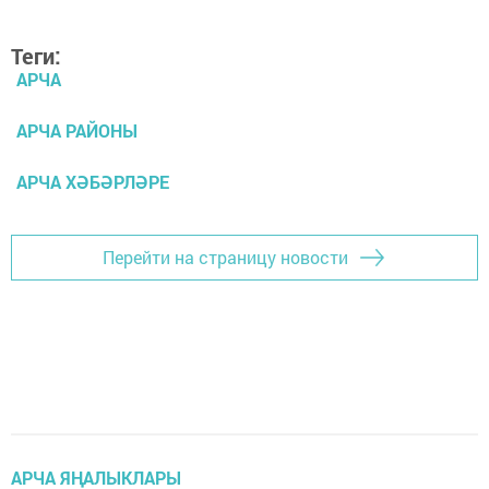
Теги:
АРЧА
АРЧА РАЙОНЫ
АРЧА ХӘБӘРЛӘРЕ
Перейти на страницу новости
АРЧА ЯҢАЛЫКЛАРЫ