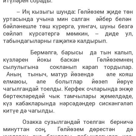
итүләрен сорады.
-- Иң кызыгы
шунда
:
Гөлйөзем җиде төн
уртасында учына мин салган әйбер белән
бәйләнешле төш күрергә, уянгач, шуны безгә
сөйләп күрсәтергә мөмкин, -- диде ул,
табындагыларны гаҗәпкә калдырып.
Бермәлгә, барысы да тын калып,
күзләрен йокы баскан Гөлйөземнең
сылулыгына сокланып карап тордылар.
Аның тыныч, матур йөзендә әле кояш
елмаюы, әле болытлар йөзеп йөрүе
чагылгандай тоелды. Керфек очларында энҗе
бөртекләредәй чык тамчылары җемелдәде,
күз кабакларында нәрсәдәндер сискәнгәләп
китүе дә чагылды.
Озакка сузылгандай тоелган берничә
минуттан соң,
Гөлйөзем дөрестән дә