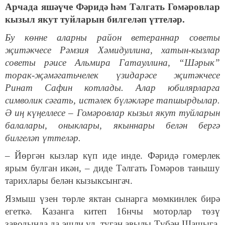
Арчада яшәүче Фәридә һәм Тәлгать Гомәровлар
кызыл якут туйларын билгеләп үттеләр.
Бу көнне аларны район ветераннар советы
җитәкчесе Рәмзия Хәмидуллина, хатын-кызлар
советы рәисе Альмира Гатауллина, “Шәрык”
торак-җәмәгатьчелек үзидарәсе җитәкчесе
Ринат Сафин котлады. Алар юбилярларга
символик сәгать, истәлек бүләкләре тапшырдылар.
Ә иң күңеллесе – Гомәровлар кызыл якут туйларын
балалары, оныклары, якыннары белән бергә
билгеләп үттеләр.
– Йөргән кызлар күп иде инде. Фәридә гомерлек
ярым булган икән, – диде Тәлгать Гомәров танышу
тарихлары белән кызыксынгач.
Язмыш үзен төрле яктан сынарга мөмкинлек бирә
егеткә. Казанга китеп 16нчы моторлар төзү
заводында да эшли ул, туган авылы Түбән Шашыга