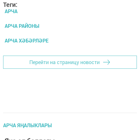
Теги:
АРЧА
АРЧА РАЙОНЫ
АРЧА ХӘБӘРЛӘРЕ
Перейти на страницу новости
АРЧА ЯҢАЛЫКЛАРЫ