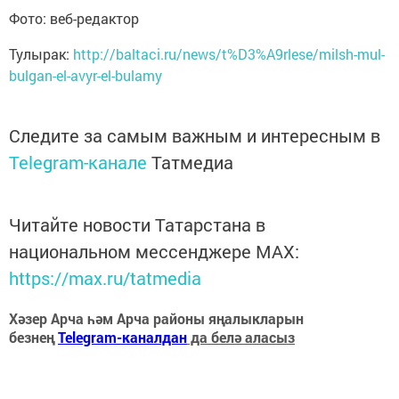
Фото: веб-редактор
Тулырак:
http://baltaci.ru/news/t%D3%A9rlese/milsh-mul-
bulgan-el-avyr-el-bulamy
Следите за самым важным и интересным в
Telegram-канале
Татмедиа
Читайте новости Татарстана в
национальном мессенджере MАХ:
https://max.ru/tatmedia
Хәзер Арча һәм Арча районы яңалыкларын
безнең
Telegram-каналдан
да белә аласыз