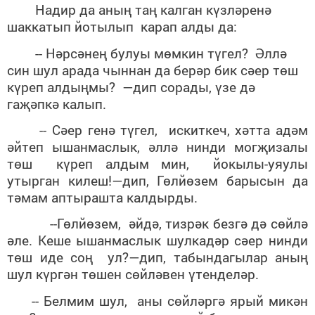
Надир да аның таң калган күзләренә
шаккатып йотылып карап алды да:
-- Нәрсәнең булуы мөмкин түгел? Әллә
син шул арада чыннан да берәр бик сәер төш
күреп алдыңмы? —дип сорады, үзе дә
гаҗәпкә калып.
-- Сәер генә түгел, искиткеч, хәтта адәм
әйтеп ышанмаслык, әллә нинди могҗизалы
төш күреп алдым мин, йокылы-уяулы
утырган килеш!—дип, Гөлйөзем барысын да
тәмам аптырашта калдырды.
--Гөлйөзем, әйдә, тизрәк безгә дә сөйлә
әле. Кеше ышанмаслык шулкадәр сәер нинди
төш иде соң ул?—дип, табындагылар аның
шул күргән төшен сөйләвен үтенделәр.
-- Белмим шул, аны сөйләргә ярый микән