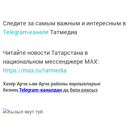
Следите за самым важным и интересным в
Telegram-канале
Татмедиа
Читайте новости Татарстана в
национальном мессенджере MАХ:
https://max.ru/tatmedia
Хәзер Арча һәм Арча районы яңалыкларын
безнең
Telegram-каналдан
да белә аласыз