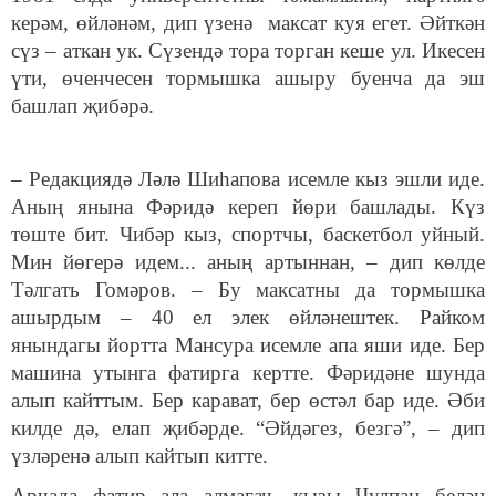
керәм, өйләнәм, дип үзенә максат куя егет. Әйткән
сүз – аткан ук. Сүзендә тора торган кеше ул. Икесен
үти, өченчесен тормышка ашыру буенча да эш
башлап җибәрә.
– Редакциядә Ләлә Шиһапова исемле кыз эшли иде.
Аның янына Фәридә кереп йөри башлады. Күз
төште бит. Чибәр кыз, спортчы, баскетбол уйный.
Мин йөгерә идем... аның артыннан, – дип көлде
Тәлгать Гомәров. – Бу максатны да тормышка
ашырдым – 40 ел элек өйләнештек. Райком
янындагы йортта Мансура исемле апа яши иде. Бер
машина утынга фатирга кертте. Фәридәне шунда
алып кайттым. Бер карават, бер өстәл бар иде. Әби
килде дә, елап җибәрде. “Әйдәгез, безгә”, – дип
үзләренә алып кайтып китте.
Арчада фатир ала алмагач, кызы Чулпан белән