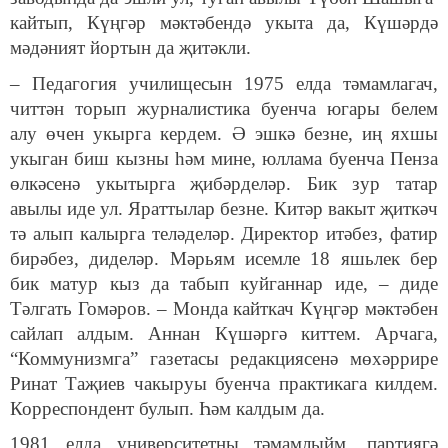
кайтып, Күңгәр мәктәбендә укыта да, Күшәрдә
мәдәният йортын да җитәкли.
– Педагогия училищесын 1975 елда тәмамлагач,
читтән торып журналистика буенча югары белем
алу өчен укырга кердем. Ә эшкә безне, иң яхшы
укыган биш кызны һәм мине, юллама буенча Пенза
өлкәсенә укытырга җибәрделәр. Бик зур татар
авылы иде ул. Яраттылар безне. Китәр вакыт җиткәч
тә алып калырга теләделәр. Директор итәбез, фатир
бирәбез, диделәр. Мәрьям исемле 18 яшьлек бер
бик матур кыз да табып куйганнар иде, – диде
Тәлгать Гомәров. – Монда кайткач Күңгәр мәктәбен
сайлап алдым. Аннан Күшәргә киттем. Арчага,
“Коммунизмга” газетасы редакциясенә мөхәррире
Ринат Таҗиев чакыруы буенча практикага килдем.
Корреспондент булып. Һәм калдым да.
1981 елда университетны тәмамлыйм, партиягә