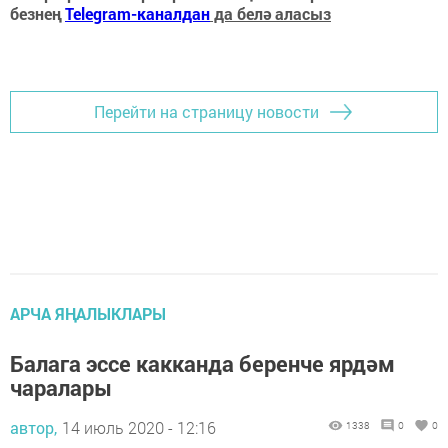
безнең
Telegram-каналдан
да белә аласыз
Перейти на страницу новости
АРЧА ЯҢАЛЫКЛАРЫ
Балага эссе какканда беренче ярдәм
чаралары
автор,
14 июль 2020 - 12:16
1338
0
0