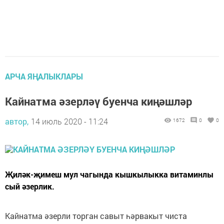
АРЧА ЯҢАЛЫКЛАРЫ
Кайнатма әзерләү буенча киңәшләр
автор,
14 июль 2020 - 11:24
1672
0
0
Җиләк-җимеш мул чагында кышкылыкка витаминлы
сый әзерлик.
Кайнатма әзерли торган савыт һәрвакыт чиста