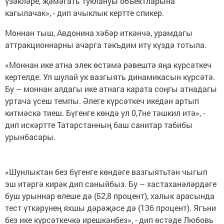
үзәкләре, җәмәгать туклануы объектларына
кагылачак», - дип ачыклык кертте спикер.
Моннан тыш, Авдонина хәбәр иткәнчә, урамдагы
аттракционнарны ачарга тәкъдим итү күздә тотыла.
«Моннан ике атна элек өстәмә рәвештә яңа күрсәткеч
кертелде. Ул шулай ук вазгыять динамикасын күрсәтә.
Бу – моннан алдагы ике атнага карата соңгы атнадагы
уртача үсеш темпы. Әлеге күрсәткеч икедән артып
китмәскә тиеш. Бүгенге көндә ул 0,7не тәшкил итә», -
дип искәртте Татарстанның баш санитар табибы
урынбасары.
«Шунлыктан без бүгенге көндәге вазгыятьтән чыгып
эш итәргә кирәк дип саныйбыз. Бу – хастаханәләрдәге
буш урыннар өлеше дә (52,8 процент), халык арасында
тест үткәрүнең яхшы дәрәҗәсе дә (136 процент). Ягъни
без ике күрсәткечкә ирешкәнбез», - дип өстәде Любовь