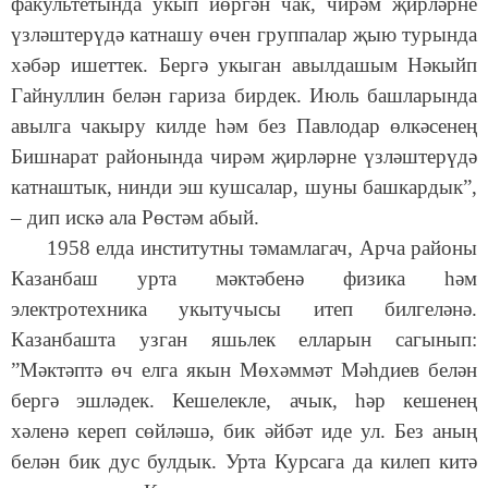
факультетында укып йөргән чак, чирәм җирләрне
үзләштерүдә катнашу өчен группалар җыю турында
хәбәр ишеттек. Бергә укыган авылдашым Нәкыйп
Гайнуллин белән гариза бирдек. Июль башларында
авылга чакыру килде һәм без Павлодар өлкәсенең
Бишнарат районында чирәм җирләрне үзләштерүдә
катнаштык, нинди эш кушсалар, шуны башкардык”,
– дип искә ала Рөстәм абый.
1958 елда институтны тәмамлагач, Арча районы
Казанбаш урта мәктәбенә физика һәм
электротехника укытучысы итеп билгеләнә.
Казанбашта узган яшьлек елларын сагынып:
”Мәктәптә өч елга якын Мөхәммәт Мәһдиев белән
бергә эшләдек. Кешелекле, ачык, һәр кешенең
хәленә кереп сөйләшә, бик әйбәт иде ул. Без аның
белән бик дус булдык. Урта Курсага да килеп китә