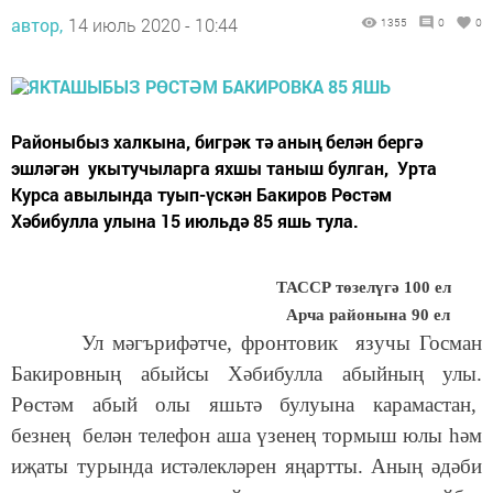
автор,
14 июль 2020 - 10:44
1355
0
0
Районыбыз халкына, бигрәк тә аның белән бергә
эшләгән укытучыларга яхшы таныш булган, Урта
Курса авылында туып-үскән Бакиров Рөстәм
Хәбибулла улына 15 июльдә 85 яшь тула.
ТАССР төзелүгә 100 ел
Арча районына 90 ел
Ул мәгърифәтче, фронтовик язучы Госман
Бакировның абыйсы Хәбибулла абыйның улы.
Рөстәм абый олы яшьтә булуына карамастан,
безнең белән телефон аша үзенең тормыш юлы һәм
иҗаты турында истәлекләрен яңартты. Аның әдәби