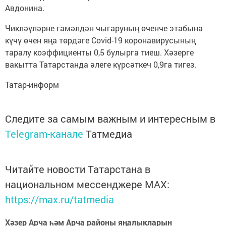
Авдонина.
Чикләүләрне гамәлдән чыгаруның өченче этабына
күчү өчен яңа төрдәге Covid-19 коронавирусының
таралу коэффициенты 0,5 булырга тиеш. Хәзерге
вакытта Татарстанда әлеге күрсәткеч 0,9га тигез.
Татар-информ
Следите за самым важным и интересным в
Telegram-канале
Татмедиа
Читайте новости Татарстана в
национальном мессенджере MАХ:
https://max.ru/tatmedia
Хәзер Арча һәм Арча районы яңалыкларын