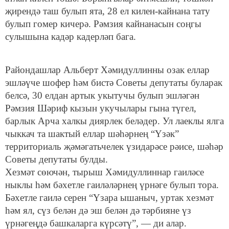
җирендә таш булып ята, 28 ел килен-кайнана тату
булып гомер кичерә. Рәмзия кайнанасын соңгы
сулышына кадәр кадерләп бага.
Райондашлар Альберт Хәмидуллинны озак еллар
эшләүче шофер һәм бистә Советы депутаты буларак
белсә, 30 елдан артык укытучы булып эшләгән
Рәмзия Шәриф кызын укучылары гына түгел,
барлык Арча халкы диярлек беләдер. Ул лаеклы ялга
чыккач та шактый еллар шәһәрнең “Үзәк”
территориаль җәмәгатьчелек үзидарәсе рәисе, шәһәр
Советы депутаты булды.
Хезмәт сөючән, тырыш Хәмидуллиннар гаиләсе
ныклы һәм бәхетле гаиләләрнең үрнәге булып тора.
Бәхетле гаилә серен “Үзара ышаныч, уртак хезмәт
һәм ял, сүз белән дә эш белән дә тәрбияне үз
үрнәгеңдә башкаларга күрсәтү”, — ди алар.