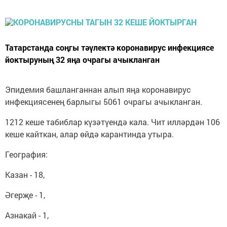
Татарстанда соңгы тәүлектә коронавирус инфекциясе
йоктыруның 32 яңа очрагы ачыкланган
Эпидемия башланганнан алып яңа коронавирус
инфекциясенең барлыгы 5061 очрагы ачыкланган.
1212 кеше табиблар күзәтүендә кала. Чит илләрдән 106
кеше кайткан, алар өйдә карантинда утыра.
География:
Казан - 18,
Әгерҗе - 1,
Азнакай - 1,