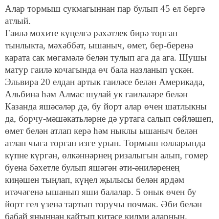
Алар тормыш сукмагыннан пар булып 45 ел бергә
атлый.
Гаилә мохите күңелгә рәхәтлек бирә торган
тынлыкта, мәхәббәт, ышаныч, өмет, бер-беренә
карата сак мөгамәлә белән тулып ага да ага. Шушы
матур гаилә кочагында өч бала назланып үскән.
Эльвира 20 елдан артык гаиләсе белән Америкада,
Альбина һәм Алмас шулай ук гаиләләре белән
Казанда яшәсәләр дә, бу йорт алар өчен шатлыкны
да, борчу-мәшәкатьләрне дә уртага салып сөйләшеп,
өмет белән атлап керә һәм ныклы ышаныч белән
атлап чыга торган изге урын. Тормыш юлларында
күпне күргән, өлкәннәрнең ризалыгын алып, гомер
буена бәхетле булып яшәгән әти-әниләренең
киңәшен тыңлап, күңел җылысы белән ярдәм
итәчәгенә ышанып яши балалар. 5 онык өчен бу
йорт гел үзенә тартып торучы почмак. Әби белән
бабай яныннан кайтып китәсе килми аларның.