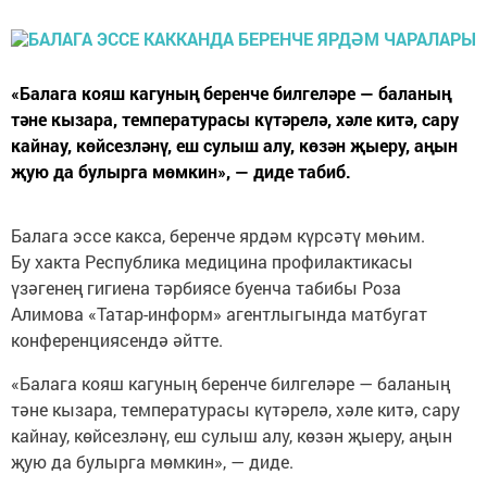
«Балага кояш кагуның беренче билгеләре — баланың
тәне кызара, температурасы күтәрелә, хәле китә, сару
кайнау, көйсезләнү, еш сулыш алу, көзән җыеру, аңын
җую да булырга мөмкин», — диде табиб.
Балага эссе какса, беренче ярдәм күрсәтү мөһим.
Бу хакта Республика медицина профилактикасы
үзәгенең гигиена тәрбиясе буенча табибы Роза
Алимова «Татар-информ» агентлыгында матбугат
конференциясендә әйтте.
«Балага кояш кагуның беренче билгеләре — баланың
тәне кызара, температурасы күтәрелә, хәле китә, сару
кайнау, көйсезләнү, еш сулыш алу, көзән җыеру, аңын
җую да булырга мөмкин», — диде.