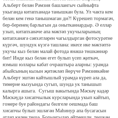
Альберт белән Рәмзия башлангыч сыйныфта
укыганда китапханәдә танышкан була. Ул чакта кем
белән кем генә танышмаган ди?! Күрешеп тормагач,
бер-беренең барлыгын да онытканнардыр. Ә еллар
узып, китапханәче апа мәктәп укучыларының
китапханәгә сәяхәтләрен чагылдырган фотосурәтне
күргәч, шундук күзгә ташлана: икесе ике мәктәптә
укучы кыз белән малай фотода янәшә төшкәннәр
бит! Инде кыз белән егет булып үсеп җиткәч,
язмыш юллары кабат очраштыра аларны: урамда
абыйсының кызын җитәкләп йөрүче Рәмзиякәйне
Альберт эштән кайтышлый урамда күреп ала да,
тимерне кызуында сугып, шунда ук танышып
калырга ашыга. Сугыш вакытында Мәскәү кадәр
Мәскәүдә хисапчылык курсларында укып кайтып,
гомере буе райондагы билгеле оешмада баш
хисапчы булып эшләгән Маһинур апа бусагасын
атлап килен төшә. Борынгылар әйтмешли, төшкән