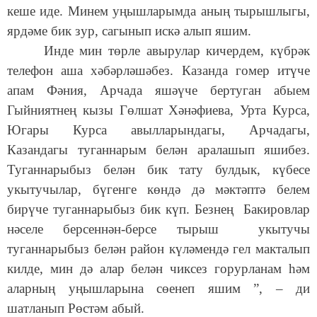
кеше иде. Минем уңышларымда аның тырышлыгы,
ярдәме бик зур, сагынып искә алып яшим.
Инде мин төрле авырулар кичердем, күбрәк
телефон аша хәбәрләшәбез. Казанда гомер итүче
апам Фәния, Арчада яшәүче бертуган абыем
Гыйниятнең кызы Гөлшат Хәнәфиева, Урта Курса,
Югары Курса авылларындагы, Арчадагы,
Казандагы туганнарым белән аралашып яшибез.
Туганнарыбыз белән бик тату булдык, күбесе
укытучылар, бүгенге көндә дә мәктәптә белем
бирүче туганнарыбыз бик күп. Безнең Бакировлар
нәселе берсеннән-берсе тырыш укытучы
туганнарыбыз белән район күләмендә гел макталып
килде, мин дә алар белән чиксез горурланам һәм
аларның уңышларына сөенеп яшим ”, – ди
шатланып Рөстәм абый.