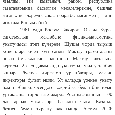
язылды. Ни кызганыч, район, республика
газеталарында басылган мәкаләләремне, башлап
язган хикәяләремне саклап бара белмәгәнмен”, – дип
искә ала Рөстәм абый.
1961 елда Рөстәм Бакиров Югары Курса
сигезъеллык мәктәбенә физика-математика
укытучысы итеп күчерелә. Шушы чорда тырыш
хезмәтләре өчен күп санлы Мактау грамоталары
белән бүләкләнгән, районның Мактау тактасына
кертелә. 25 ел дәвамында укытучы, укыту-тәрбия
эшләре буенча директор урынбасары, мәктәп
директоры булып эшли. Ул елларда үзенең укыту
һәм тәрбия өлкәсендәге тәҗрибәсе белән бик теләп
уртаклаша, төрле газеталарда Рөстәм абыйның 100
дән артык мәкаләләре басылып чыга. Казанда
безнең белән очрашу вакытында Рөстәм абый: