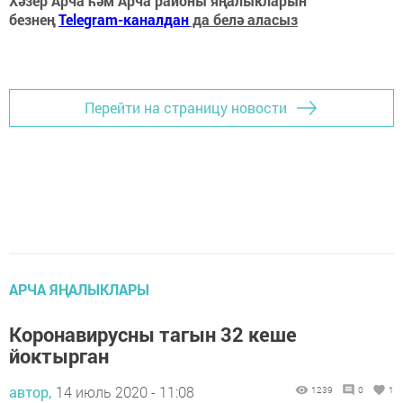
Хәзер Арча һәм Арча районы яңалыкларын
безнең
Telegram-каналдан
да белә аласыз
Перейти на страницу новости
АРЧА ЯҢАЛЫКЛАРЫ
Коронавирусны тагын 32 кеше
йоктырган
автор,
14 июль 2020 - 11:08
1239
0
1