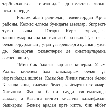
тәрбияләп тә ала торган иде”,– дип мәктәп елларын
искә төшерде.
Рөстәм абый радиодан, телевизордан Арча
районы, Кесмәс елгасы буендагы авыллар, бигрәктә
туган авылы Югары Курса турындагы
тапшыруларны яратып тыңлап бара икән. Туган ягы
белән горурланып , уңай үзгәрешләргә куанып, үзен
дә, башкарган хезмәтләрен дә онытмауларына
сөенеп яши ул.
“Мин бик бәхетле картлык кичерәм. Улым
Рәдис, киленем һәм оныкларым белән үз
йортыбызда яшибез. Кызыбыз Лилия гаиләсе белән
Казанда яши, хәлемне белеп, кайгыртып торалар.
Хатыным Фәнзия башта сәүдә системасында
эшләде, ә Казанга килгәч хисапчы вазыйфасын
башкарды. Безнең арадан иртә китте, бик әйбәт