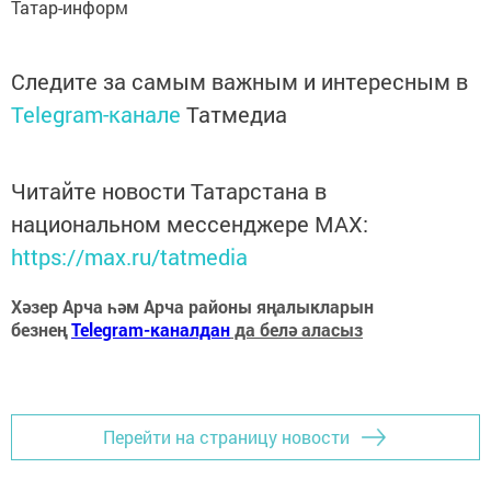
Татар-информ
Следите за самым важным и интересным в
Telegram-канале
Татмедиа
Читайте новости Татарстана в
национальном мессенджере MАХ:
https://max.ru/tatmedia
Хәзер Арча һәм Арча районы яңалыкларын
безнең
Telegram-каналдан
да белә аласыз
Перейти на страницу новости