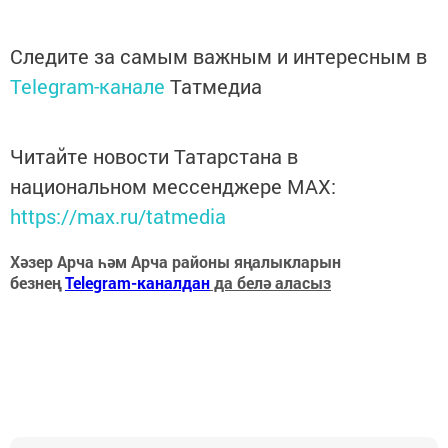
Следите за самым важным и интересным в
Telegram-канале
Татмедиа
Читайте новости Татарстана в
национальном мессенджере MАХ:
https://max.ru/tatmedia
Хәзер Арча һәм Арча районы яңалыкларын
безнең
Telegram-каналдан
да белә аласыз