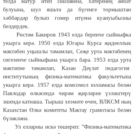
телдә матур итеп сөйләвенә, хәтеренең әйбәт
булуына, шул яшьтә дә бүгенге тормыштан
хәббәрдәр булып гомер итүенә куануыбызны
белдердек.
Рөстәм Бакиров 1943 елда беренче сыйныфка
укырга керә. 1950 елда Югары Курса җидееллык
мәктәбен уңышлы тәмамлап, Сеҗе урта мәктәбенең
сигезенче сыйныфына укырга бара. 1953 елда урта
мәктәпне тәмамлап, Казан Дәүләт педагогия
институтының физика-математика факультетына
укырга керә. 1957 елда комсомол юлламасы белән
Павлодар өлкәсендә чирәм җирләрне үзләштерү
эшендә катнаша. Тырыш хезмәте өчен, ВЛКСМ ның
Казахстан Өлкә комитеты Мактау грамотасы белән
бүләкләнә.
Ул елларны искә төшереп: ”Физика-математика