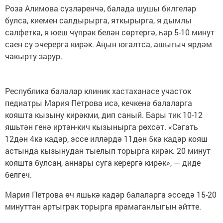
Роза Алимова сүзләренчә, балада шушы билгеләр
булса, киемен салдырырга, яткырырга, я дымлы
салфетка, я юеш чүпрәк белән сөртергә, һәр 5-10 минут
саен су эчерергә кирәк. Аңын югалтса, ашыгыч ярдәм
чакырту зарур.
Республика балалар клиник хастаханәсе участок
педиатры Мария Петрова исә, кечкенә балаларга
кояшта кызыну кирәкми, дип саный. Бары тик 10-12
яшьтән генә иртән-кич кызынырга рөхсәт. «Сәгать
12дән 4кә кадәр, эссе илләрдә 11дән 5кә кадәр кояш
астында кызынудан тыелып торырга кирәк. 20 минут
кояшта булсаң, аннары суга керергә кирәк», — диде
белгеч.
Мария Петрова өч яшькә кадәр балаларга эсседә 15-20
минуттан артыграк торырга ярамаганлыгын әйтте.