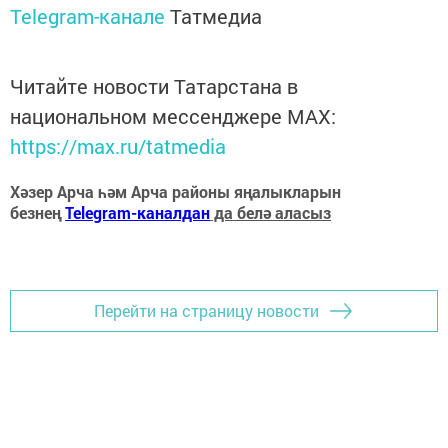
Telegram-канале
Татмедиа
Читайте новости Татарстана в
национальном мессенджере MАХ:
https://max.ru/tatmedia
Хәзер Арча һәм Арча районы яңалыкларын
безнең
Telegram-каналдан
да белә аласыз
Перейти на страницу новости