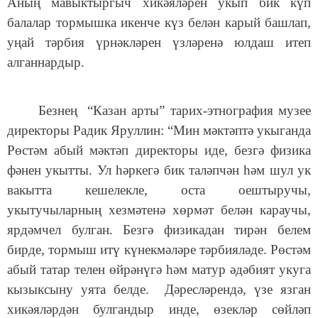
Аның мавыктыргыч хикәяләрен укып бик күп
балалар тормышка икенче күз белән карый башлап,
уңай тәрбия үрнәкләрен үзләренә юлдаш итеп
алганнардыр.
Безнең “Казан арты” тарих-этнография музее
директоры Радик Яруллин: “Мин мәктәптә укыганда
Рөстәм абый мәктәп директоры иде, безгә физика
фәнен укытты. Ул һәркегә бик таләпчән һәм шул ук
вакытта кешелекле, оста оештыручы,
укытучыларның хезмәтенә хөрмәт белән караучы,
ярдәмчел булган. Безгә физикадан тирән белем
бирде, тормыш итү күнекмәләре тәрбияләде. Рөстәм
абый татар телен өйрәнүгә һәм матур әдәбият укуга
кызыксыну уята белде. Дәресләрендә, үзе язган
хикәяләрдән булгандыр инде, өзекләр сөйләп