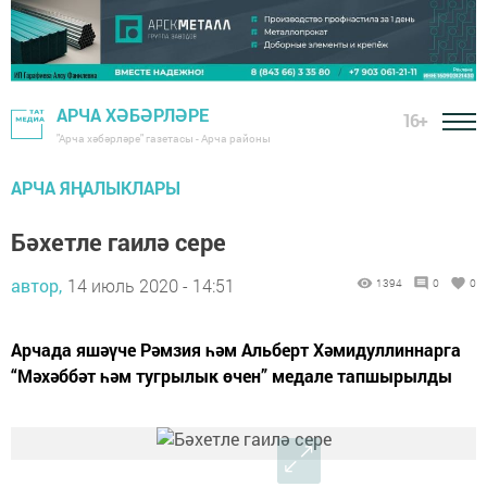
АРЧА ХӘБӘРЛӘРЕ
16+
"Арча хәбәрләре" газетасы - Арча районы
АРЧА ЯҢАЛЫКЛАРЫ
Бәхетле гаилә сере
автор,
14 июль 2020 - 14:51
1394
0
0
Арчада яшәүче Рәмзия һәм Альберт Хәмидуллиннарга
“Мәхәббәт һәм тугрылык өчен” медале тапшырылды