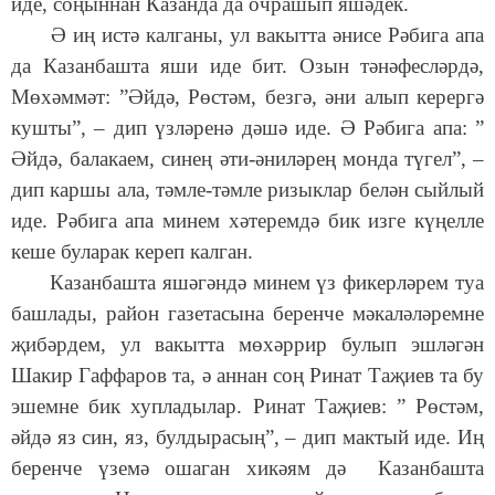
иде, соңыннан Казанда да очрашып яшәдек.
Ә иң истә калганы, ул вакытта әнисе Рәбига апа
да Казанбашта яши иде бит. Озын тәнәфесләрдә,
Мөхәммәт: ”Әйдә, Рөстәм, безгә, әни алып керергә
кушты”, – дип үзләренә дәшә иде. Ә Рәбига апа: ”
Әйдә, балакаем, синең әти-әниләрең монда түгел”, –
дип каршы ала, тәмле-тәмле ризыклар белән сыйлый
иде. Рәбига апа минем хәтеремдә бик изге күңелле
кеше буларак кереп калган.
Казанбашта яшәгәндә минем үз фикерләрем туа
башлады, район газетасына беренче мәкаләләремне
җибәрдем, ул вакытта мөхәррир булып эшләгән
Шакир Гаффаров та, ә аннан соң Ринат Таҗиев та бу
эшемне бик хупладылар. Ринат Таҗиев: ” Рөстәм,
әйдә яз син, яз, булдырасың”, – дип мактый иде. Иң
беренче үземә ошаган хикәям дә Казанбашта