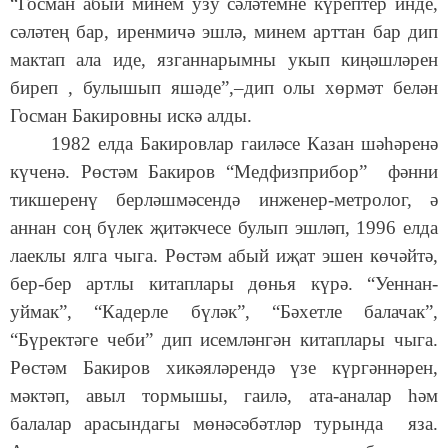
“Госман абый минем узу сәләтемне күрептер инде,
сәләтең бар, иренмичә эшлә, минем арттан бар дип
мактап ала иде, язганнарымны укып киңәшләрен
биреп , булышып яшәде”,–дип олы хөрмәт белән
Госман Бакировны искә алды.
1982 елда Бакировлар гаиләсе Казан шәһәренә
күченә. Рөстәм Бакиров “Медфизприбор” фәнни
тикшеренү берләшмәсендә инженер-метролог, ә
аннан соң бүлек җитәкчесе булып эшләп, 1996 елда
лаеклы ялга чыга. Рөстәм абый иҗат эшен көчәйтә,
бер-бер артлы китаплары дөнья күрә. “Уеннан-
уймак”, “Кадерле бүләк”, “Бәхетле балачак”,
“Бүректәге чеби” дип исемләнгән китаплары чыга.
Рөстәм Бакиров хикәяләрендә үзе күргәннәрен,
мәктәп, авыл тормышы, гаилә, ата-аналар һәм
балалар арасындагы мөнәсәбәтләр турында яза.