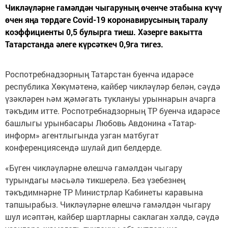
Чикләүләрне гамәлдән чыгаруның өченче этабына күчү
өчен яңа төрдәге Covid-19 коронавирусының таралу
коэффициенты 0,5 булырга тиеш. Хәзерге вакытта
Татарстанда әлеге күрсәткеч 0,9га тигез.
Роспотребнадзорның Татарстан буенча идарәсе
республика Хөкүмәтенә, кайбер чикләүләр белән, сәүдә
үзәкләрен һәм җәмәгать туклануы урыннарын ачарга
тәкъдим итте. Роспотребнадзорның ТР буенча идарәсе
башлыгы урынбасары Любовь Авдонина «Татар-
информ» агентлыгында узган матбугат
конференциясендә шулай дип белдерде.
«Бүген чикләүләрне өлешчә гамәлдән чыгару
турындагы мәсьәлә тикшерелә. Без үзебезнең
тәкъдимнәрне ТР Министрлар Кабинеты каравына
тапшырабыз. Чикләүләрне өлешчә гамәлдән чыгару
шул исәптән, кайбер шартларны саклаган хәлдә, сәүдә