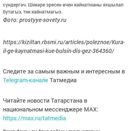
сүндергәч. Шикәре эресен өчен кайнатманы яхшылап
бутагыз, тик кайнатмагыз.
Фото: prostyye-sovety.ru
https://kiziltan.rbsmi.ru/articles/poleznoe/Kura-
il-ge-kaynatmasi-kue-bulsin-dis-gez-364360/
Следите за самым важным и интересным в
Telegram-канале
Татмедиа
Читайте новости Татарстана в
национальном мессенджере MАХ:
https://max.ru/tatmedia