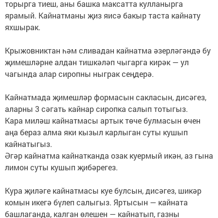
торырга тиеш, аны башка максатта кулланырга
ярамый. Кайнатманы җиз яисә бакыр таста кайнату
яхшырак.
Крыжовниктан һәм сливадан кайнатма әзерләгәндә бу
җимешләрне алдан тишкәләп чыгарга кирәк — ул
чагында алар сиропны ныграк сеңдерә.
Кайнатмада җимешләр формасын сакласын, дисәгез,
аларны 3 сәгать кайнар сиропка салып тотыгыз.
Кара миләш кайнатмасы артык төче булмасын өчен
аңа бераз алма яки кызыл карлыган суты кушып
кайнатыгыз.
Әгәр кайнатма кайнатканда озак куермый икән, аз гына
лимон суты кушып җибәрегез.
Кура җиләге кайнатмасы куе булсын, дисәгез, шикәр
комын икегә бүлеп салыгыз. Яртысын — кайната
башлаганда, калган өлешен — кайнатып, газны