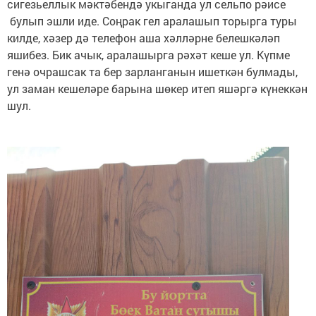
сигезьеллык мәктәбендә укыганда ул сельпо рәисе
булып эшли иде. Соңрак гел аралашып торырга туры
килде, хәзер дә телефон аша хәлләрне белешкәләп
яшибез. Бик ачык, аралашырга рәхәт кеше ул. Күпме
генә очрашсак та бер зарланганын ишеткән булмады,
ул заман кешеләре барына шөкер итеп яшәргә күнеккән
шул.