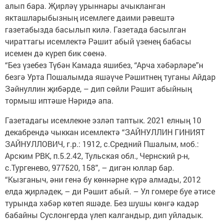
алып бара. Җирләү урыннары ачыкланган
якташларыбызның исемлеге даими рәвештә
газетабызда басылып килә. Газетада басылган
чираттагы исемлектә Рәшит абый үзенең бабасы
исемен дә күреп бик сөенә.
“Без үзебез Түбән Камада яшибез, “Арча хәбәрләре”н
безгә Урта Пошалымда яшәүче Рәшитнең туганы Айдар
Зәйнуллин җибәрде, – дип сөйли Рәшит абыйның
тормыш иптәше Нәридә апа.
Газетадагы исемлекне эзләп таптык. 2021 елның 10
декабрендә чыккан исемлектә “ЗАЙНУЛЛИН ГИНИЯТ
ЗАЙНУЛЛОВИЧ, г.р.: 1912, с.Средний Пшалым, моб.:
Арским РВК, п.5.2.42, Тульская обл., Чернский р-н,
с.Тургенево, 977520, 158”, – дигән юллар бар.
“Кызганыч, әни генә бу көннәрне күрә алмады, 2012
елда җирләдек, – ди Рәшит абый. – Ул гомере буе әтисе
турында хәбәр көтеп яшәде. Без шушы көнгә кадәр
бабайны Суслонгерда үлеп калгандыр, дип уйладык.