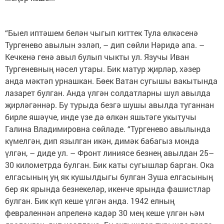
“Быел иптәшем белән чыгып киттек Тула өлкәсенә
Тургенево авылын эзләп, – дип сөйли Нәридә апа. –
Кечкенә генә авыл булып чыкты ул. Язучы Иван
Тургеневның нәсел утары. Бик матур җирләр, хәзер
анда мәктәп урнашкан. Бөек Ватан сугышы вакытында
лазарет булган. Анда үлгән солдатларны шул авылда
җирләгәннәр. Бу турыда безгә шушы авылда туганнан
бирле яшәүче, инде үзе дә өлкән яшьтәге укытучы
Галина Владимировна сөйләде. “Тургенево авылында
күмелгән, дип язылган икән, димәк бабагыз монда
үлгән, – диде ул. – Фронт линиясе безнең авылдан 25–
30 километрда булган. Бик каты сугышлар барган. Ока
елгасының уң як кушылдыгы булган Зуша елгасының
бер як ярында безнекеләр, икенче ярында фашистлар
булган. Бик күп кеше үлгән анда. 1942 елның
февраленнән апреленә кадәр 30 мең кеше үлгән һәм