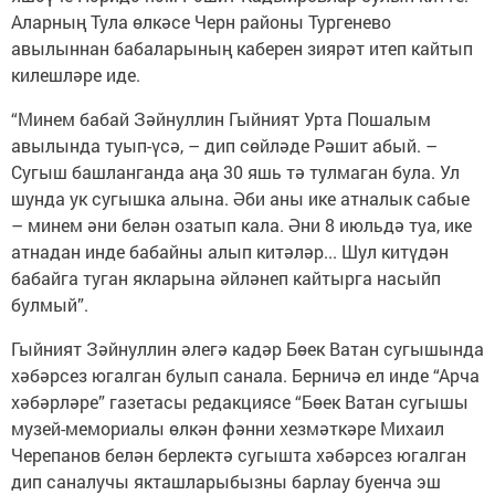
Аларның Тула өлкәсе Черн районы Тургенево
авылыннан бабаларының каберен зиярәт итеп кайтып
килешләре иде.
“Минем бабай Зәйнуллин Гыйният Урта Пошалым
авылында туып-үсә, – дип сөйләде Рәшит абый. –
Сугыш башланганда аңа 30 яшь тә тулмаган була. Ул
шунда ук сугышка алына. Әби аны ике атналык сабые
– минем әни белән озатып кала. Әни 8 июльдә туа, ике
атнадан инде бабайны алып китәләр... Шул китүдән
бабайга туган якларына әйләнеп кайтырга насыйп
булмый”.
Гыйният Зәйнуллин әлегә кадәр Бөек Ватан сугышында
хәбәрсез югалган булып санала. Берничә ел инде “Арча
хәбәрләре” газетасы редакциясе “Бөек Ватан сугышы
музей-мемориалы өлкән фәнни хезмәткәре Михаил
Черепанов белән берлектә сугышта хәбәрсез югалган
дип саналучы якташларыбызны барлау буенча эш