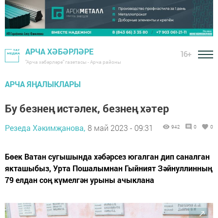
АРЧА ХӘБӘРЛӘРЕ
16+
"Арча хәбәрләре" газетасы - Арча районы
АРЧА ЯҢАЛЫКЛАРЫ
Бу безнең истәлек, безнең хәтер
Резеда Хәкимҗанова,
8 май 2023 - 09:31
942
0
0
Бөек Ватан сугышында хәбәрсез югалган дип саналган
якташыбыз, Урта Пошалымнан Гыйният Зәйнуллинның
79 елдан соң күмелгән урыны ачыклана