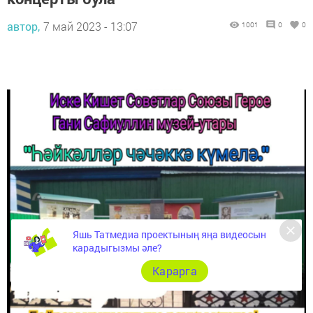
автор,
7 май 2023 - 13:07
1001
0
0
Яшь Татмедиа проектының яңа видеосын
карадыгызмы әле?
Карарга