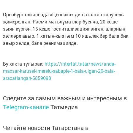
Оренбург өлкәсендә «Цепочка» дип аталган карусель
җимерелгән. Рәсми мәгълүматлар буенча, 20 кеше
зыян күргән, 15 кеше госпитализацияләнгән, аларның
хәлләре авыр. 1 хатын-кыз һәм 10 яшьлек бер бала бик
авыр хәлдә, бала реанимациядә.
Бу хакта тулырак:
https://intertat.tatar/news/anda-
maxsar-karusel-imerelu-sabaple-1-bala-ulgan-20-bala-
araxatlangan-5859098
Следите за самым важным и интересным в
Telegram-канале
Татмедиа
Читайте новости Татарстана в