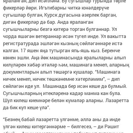
яраланган, дип исәпләнә. Бу сугышлар турында төрле
фикерләр йөри. Игътибарны читкә юнәлдерүче
сугышлар булган, Курск дугасына әзерлек барган,
дигән фикерләр дә бар. Анда яраланган
сугышчыларны безгә китерә торган булганнар. Ул
чорда яшәгән ветераннар исән түгел инде. Ул вакытта
регистратурада эшләгән кызның сөйләгәннәре истә
калган. 17 яшен яңа тутырган япь-яшь кыз. Беренче
көнен эшли. Аңа йөк машинасында яралыларны алып
килүләрен хәбәр итәләр һәм, машинага менеп, аларның
документларын алып төшәргә кушалар. “Машинага
ничек менеп, ничек төшкәнемне хәтерләмим”, – дип
сөйләгән иде ул. Машинада бер исән кеше дә булмый.
Сугышчыларның итекләренә кадәр манма кан була.
Шул килеш киемнәре белән күмәләр аларны. Лазаретта
да бик күп кеше үлә”.
“Безнең бабай лазаретта үлгәнме, әллә аны да инде
үлгән килеш китергәннәрме – билгесез, – ди Рәшит