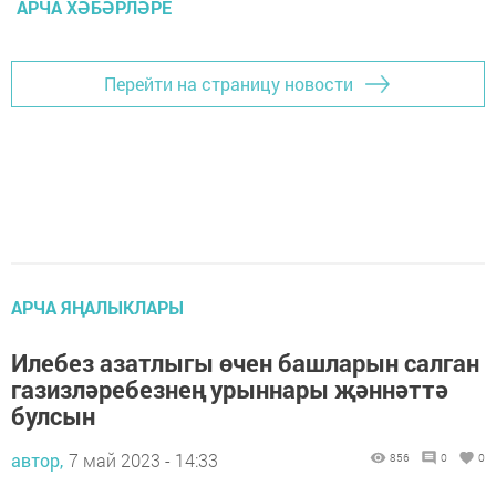
АРЧА ХӘБӘРЛӘРЕ
Перейти на страницу новости
АРЧА ЯҢАЛЫКЛАРЫ
Илебез азатлыгы өчен башларын салган
газизләребезнең урыннары җәннәттә
булсын
автор,
7 май 2023 - 14:33
856
0
0