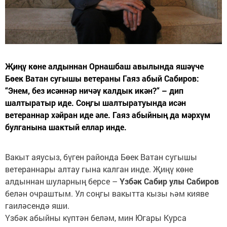
Җиңү көне алдыннан Орнашбаш авылында яшәүче
Бөек Ватан сугышы ветераны Гаяз абый Сабиров:
“Энем, без исәннәр ничәү калдык икән?“ – дип
шалтыратыр иде. Соңгы шалтыратуында исән
ветераннар хәйран иде әле. Гаяз абыйның да мәрхүм
булганына шактый еллар инде.
Вакыт аяусыз, бүген районда Бөек Ватан сугышы
ветераннары алтау гына калган инде. Җиңү көне
алдыннан шуларның берсе –
Үзбәк Сабир улы Сабиров
белән очраштым. Ул соңгы вакытта кызы һәм кияве
гаиләсендә яши.
Үзбәк абыйны күптән беләм, мин Югары Курса