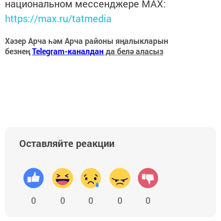
национальном мессенджере MАХ:
https://max.ru/tatmedia
Хәзер Арча һәм Арча районы яңалыкларын
безнең
Telegram-каналдан
да белә аласыз
Оставляйте реакции
0
0
0
0
0