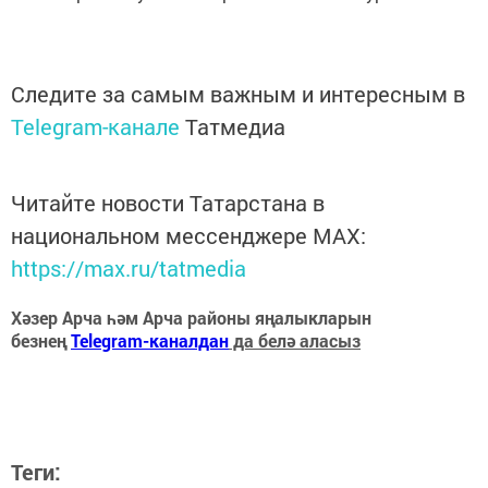
Следите за самым важным и интересным в
Telegram-канале
Татмедиа
Читайте новости Татарстана в
национальном мессенджере MАХ:
https://max.ru/tatmedia
Хәзер Арча һәм Арча районы яңалыкларын
безнең
Telegram-каналдан
да белә аласыз
Теги: