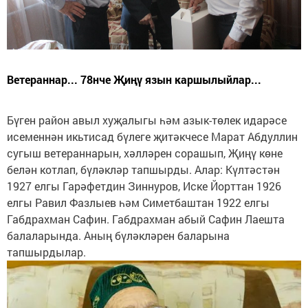
Ветераннар... 78нче Җиңү язын каршылыйлар...
Бүген район авыл хуҗалыгы һәм азык-төлек идарәсе
исеменнән икьтисад бүлеге җитәкчесе Марат Абдуллин
сугыш ветераннарын, хәлләрен сорашып, Җиңү көне
белән котлап, бүләкләр тапшырды. Алар: Күлтәстән
1927 елгы Гарәфетдин Зиннуров, Иске Йорттан 1926
елгы Равил Фазлыев һәм Симетбаштан 1922 елгы
Габдрахман Сафин. Габдрахман абый Сафин Лаешта
балаларында. Аның бүләкләрен баларына
тапшырдылар.