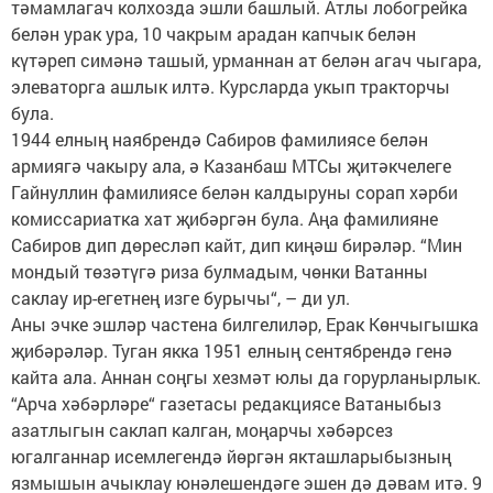
тәмамлагач колхозда эшли башлый. Атлы лобогрейка
белән урак ура, 10 чакрым арадан капчык белән
күтәреп симәнә ташый, урманнан ат белән агач чыгара,
элеваторга ашлык илтә. Курсларда укып тракторчы
була.
1944 елның наябрендә Сабиров фамилиясе белән
армиягә чакыру ала, ә Казанбаш МТСы җитәкчелеге
Гайнуллин фамилиясе белән калдыруны сорап хәрби
комиссариатка хат җибәргән була. Аңа фамилияне
Сабиров дип дөресләп кайт, дип киңәш бирәләр. “Мин
мондый төзәтүгә риза булмадым, чөнки Ватанны
саклау ир-егетнең изге бурычы“, – ди ул.
Аны эчке эшләр частена билгелиләр, Ерак Көнчыгышка
җибәрәләр. Туган якка 1951 елның сентябрендә генә
кайта ала. Аннан соңгы хезмәт юлы да горурланырлык.
“Арча хәбәрләре“ газетасы редакциясе Ватаныбыз
азатлыгын саклап калган, моңарчы хәбәрсез
югалганнар исемлегендә йөргән якташларыбызның
язмышын ачыклау юнәлешендәге эшен дә дәвам итә. 9