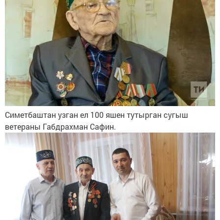
Симетбаштан узган ел 100 яшен тутырган сугыш
ветераны Габдрахман Сафин.