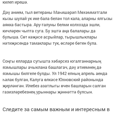
килеп ирешә.
Дәү әнием, тыл ветераны Маһишәрәп Мөхәммәтгали
кызы шулай ук ике бала белән тол кала, аларны ялгызы
аякка бастыра. Ару-талуны белми колхозда эшли,
кичләрен чыпта суга. Бу эштә аңа балалары да
булыша. Сөт кәҗәсе асрыйлар, тырышлыклары
нәтиҗәсендә тамаклары тук, өсләре бөтен була.
Соңгы елларда сугышта хәбәрсез югалганнарның
язмышлары ачыклана башлагач, дәү әтиемнең дә
язмышы билгеле булды. Ул 1942 елның апрель аенда
һәлак булган, Калуга өлкәсе Юхновский районында
җирләнгән. Илебез азатлыгы өчен башларын салган
газизләребезнең урыннары җәннәттә булсын.
Следите за самым важным и интересным в