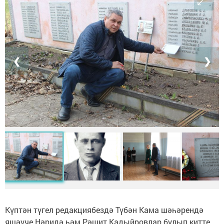
❮
❯
Күптән түгел редакциябездә Түбән Кама шәһәрендә
яшәүче Нәридә һәм Рәшит Кадыйровлар булып китте.