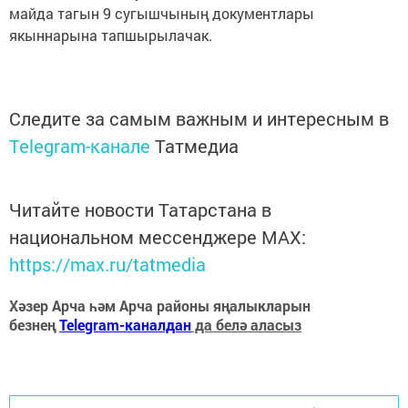
майда тагын 9 сугышчының документлары
якыннарына тапшырылачак.
Следите за самым важным и интересным в
Telegram-канале
Татмедиа
Читайте новости Татарстана в
национальном мессенджере MАХ:
https://max.ru/tatmedia
Хәзер Арча һәм Арча районы яңалыкларын
безнең
Telegram-каналдан
да белә аласыз