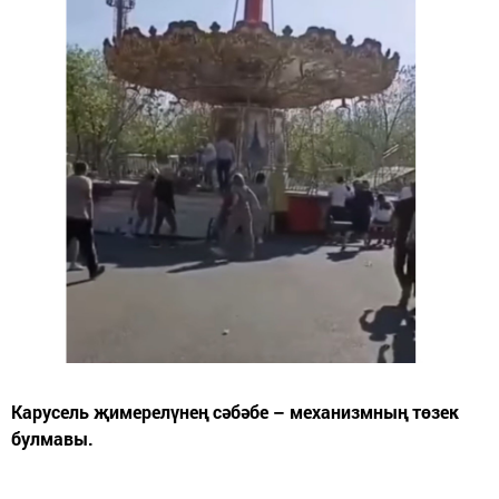
Карусель җимерелүнең сәбәбе – механизмның төзек
булмавы.