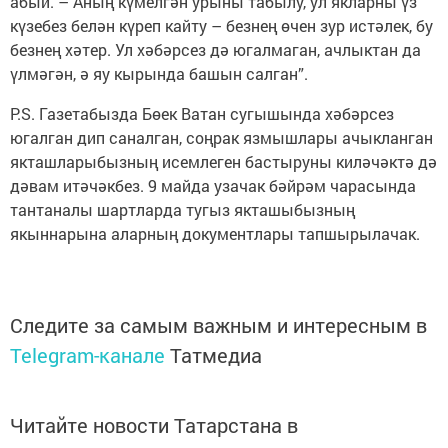
абый. – Аның күмелгән урыны табылу, ул якларны үз
күзебез белән күреп кайту – безнең өчен зур истәлек, бу
безнең хәтер. Ул хәбәрсез дә югалмаган, ачлыктан да
үлмәгән, ә яу кырында башын салган”.
P.S. Газетабызда Бөек Ватан сугышында хәбәрсез
югалган дип саналган, соңрак язмышлары ачыкланган
якташларыбызның исемлеген бастыруны киләчәктә дә
дәвам итәчәкбез. 9 майда узачак бәйрәм чарасында
тантаналы шартларда тугыз якташыбызның
якыннарына аларның документлары тапшырылачак.
Следите за самым важным и интересным в
Telegram-канале
Татмедиа
Читайте новости Татарстана в