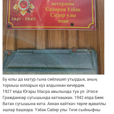
Бу юлы да матур гына сөйләшеп утырдык, аның
тормыш юлларын күз алдыннан кичердек.
1927 елда Югары Масра авылында туа ул. Әтисе
Гражданнар сугышында катнашкан. 1942 елда Бөек
Ватан сугышына китә. Аннан кайткач төрле җаваплы
эшләр башкара. Үзбәк Сабир улы 7нче сыйныфны