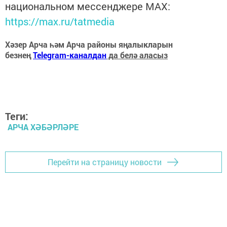
национальном мессенджере MАХ:
https://max.ru/tatmedia
Хәзер Арча һәм Арча районы яңалыкларын
безнең
Telegram-каналдан
да белә аласыз
Теги:
АРЧА ХӘБӘРЛӘРЕ
Перейти на страницу новости