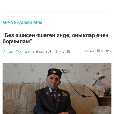
АРЧА ЯҢАЛЫКЛАРЫ
“Без яшисен яшәгән инде, оныклар өчен
борчылам“
Ильяс Фәттахов,
8 май 2023 - 07:09
834
0
0