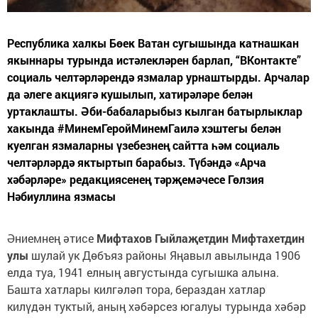
Республика халкы Бөек Ватан сугышында катнашкан
якыннары турында истәлекләрен барлап, “ВКонтакте”
социаль челтәрләрендә язмалар урнаштырды. Арчалар
да әлеге акциягә кушылып, хатирәләре белән
уртаклашты. Әби-бабаларыбыз кылган батырлыклар
хакында #МинемГеройМинемГаилә хэштегы белән
куелган язмаларны үзебезнең сайтта һәм социаль
челтәрләрдә яктыртып барабыз. Түбәндә «Арча
хәбәрләре» редакциясенең тәрҗемәчесе Гөлзия
Нәбиуллина язмасы
Әниемнең әтисе
Мифтахов Гыйлаҗетдин Мифтахетдин
улы
шулай ук Дөбъяз районы Яңавыл авылында 1906
елда туа, 1941 елның августында сугышка алына.
Башта хатлары килгәләп тора, бераздан хатлар
килүдән туктый, аның хәбәрсез югалуы турында хәбәр