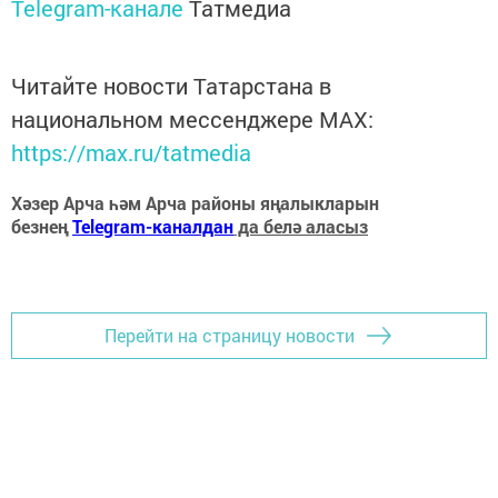
Telegram-канале
Татмедиа
Читайте новости Татарстана в
национальном мессенджере MАХ:
https://max.ru/tatmedia
Хәзер Арча һәм Арча районы яңалыкларын
безнең
Telegram-каналдан
да белә аласыз
Перейти на страницу новости