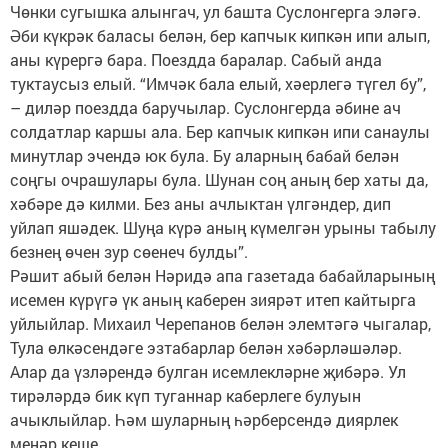
Чөнки сугышка алынгач, ул башта Суслонгерга эләгә.
Әби күкрәк баласы белән, бер капчык кипкән ипи алып,
аны күрергә бара. Поездда баралар. Сабый анда
туктаусыз елый. “Имчәк бала елый, хәерлегә түгел бу”,
– диләр поездда баручылар. Суслонгерда әбине ач
солдатлар каршы ала. Бер капчык кипкән ипи санаулы
минутлар эчендә юк була. Бу аларның бабай белән
соңгы очрашулары була. Шунан соң аның бер хаты да,
хәбәре дә килми. Без аны ачлыктан үлгәндер, дип
уйлап яшәдек. Шуңа күрә аның күмелгән урыны табылу
безнең өчен зур сөенеч булды”.
Рәшит абый белән Нәридә апа газетада бабайларының
исемен күрүгә үк аның каберен зиярәт итеп кайтырга
уйлыйлар. Михаил Черепанов белән элемтәгә чыгалар,
Тула өлкәсендәге эзтабарлар белән хәбәрләшәләр.
Алар да үзләрендә булган исемлекләрне җибәрә. Ул
тирәләрдә бик күп туганнар каберлеге булуын
ачыклыйлар. Һәм шуларның һәрберсендә диярлек
меңәр кеше...