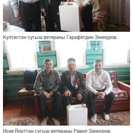
Күлтәстән сугыш ветераны Гарәфетдин Зиннуров.
Иске Йорттан сугыш ветераны Равил Зиннуров.