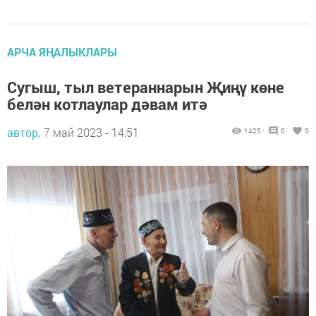
АРЧА ЯҢАЛЫКЛАРЫ
Сугыш, тыл ветераннарын Җиңү көне
белән котлаулар дәвам итә
автор,
7 май 2023 - 14:51
1425
0
0