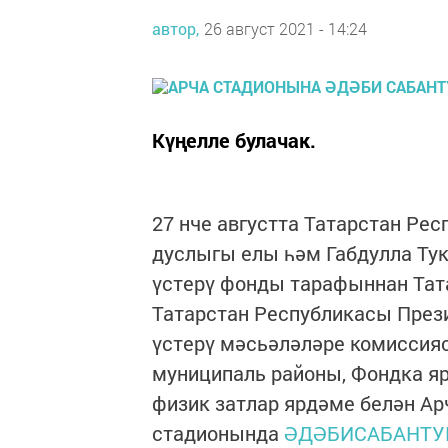
автор,
26 август 2021 - 14:24
Күңелле булачак.
27 нче августта Татарстан Ре
дуслыгы елы һәм Габдулла Тук
үстерү фонды тарафыннан Тата
Татарстан Республикасы През
үстерү мәсьәләләре комиссия
муниципаль районы, Фондка яр
физик затлар ярдәме белән Ар
стадионында
ӘДӘБИСАБАНТУ