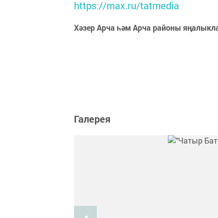
https://max.ru/tatmedia
Хәзер Арча һәм Арча районы яңалыкл
Галерея