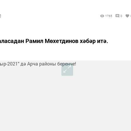
1
1765
0
аласадан Рамил Мөхетдинов хәбәр итә.