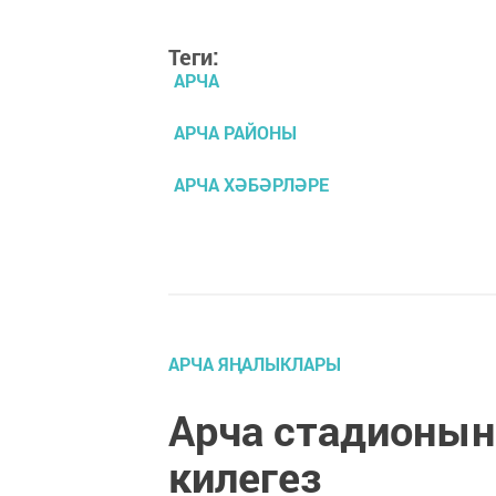
Теги:
АРЧА
АРЧА РАЙОНЫ
АРЧА ХӘБӘРЛӘРЕ
АРЧА ЯҢАЛЫКЛАРЫ
Арча стадионын
килегез