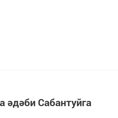
а әдәби Сабантуйга