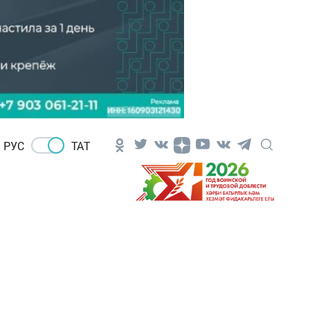
РУС
ТАТ