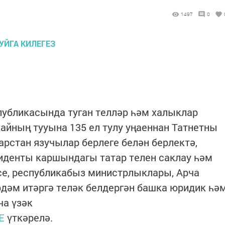
1497
0
спубликасында туган телләр һәм халыклар
айның тууына 135 ел тулу уңаеннан Татнетны
рстан язучылар берлеге белән берлектә,
иденты каршындагы татар телен саклау һәм
се, республикабыз министрлыклары, Арча
дәм итәргә теләк белдергән башка юридик һә
ча үзәк
Е
үткәрелә.