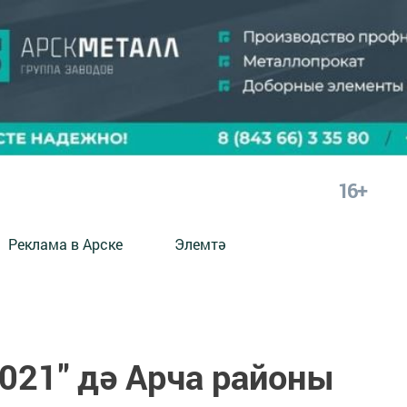
16+
Реклама в Арске
Элемтә
021" дә Арча районы