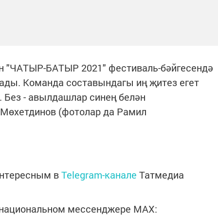
ән "ЧАТЫР-БАТЫР 2021" фестиваль-бәйгесендә
ады. Команда составындагы иң җитез егет
 Без - авылдашлар синең белән
 Мөхетдинов (фотолар да Рамил
интересным в
Telegram-канале
Татмедиа
в национальном мессенджере MАХ: