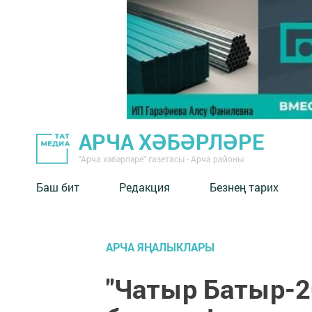
АРЧА ХӘБӘРЛӘРЕ
"Арча хәбәрләре" газетасы - Арча районы
Баш бит
Редакция
Безнең тарих
АРЧА ЯҢАЛЫКЛАРЫ
"Чатыр Батыр-2