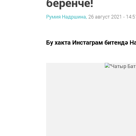
беренче!
Румия Надршина,
26 август 2021 - 14:5
Бу хакта Инстаграм битендә Н