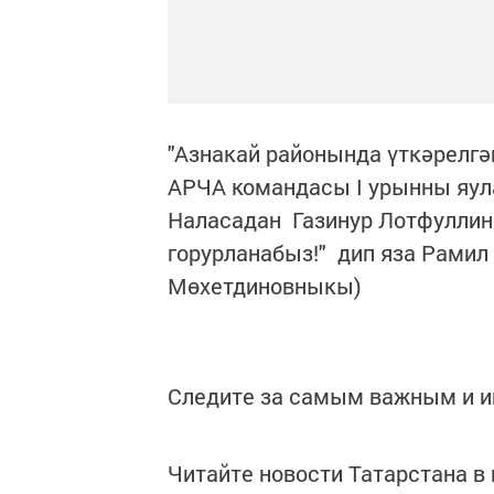
"Азнакай районында үткәрелг
АРЧА командасы I урынны яул
Наласадан Газинур Лотфуллин.
горурланабыз!" дип яза Рамил
Мөхетдиновныкы)
Следите за самым важным и 
Читайте новости Татарстана 