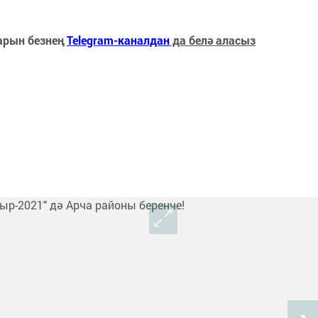
арын безнең
Telegram-каналдан
да белә аласыз