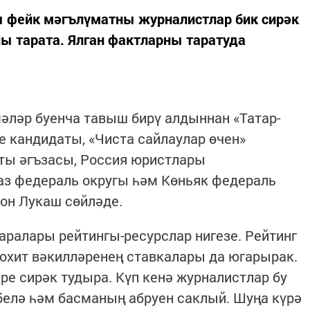
 фейк мәгълүматны журналистлар бик сирәк
ы тарата. Ялган фактларны таратуда
мәләр буенча тавыш бирү алдыннан «Татар-
 кандидаты, «Чиста сайлаулар өчен»
ты әгъзасы, Россия юристлары
аз федераль округы һәм Көньяк федераль
он Лукаш сөйләде.
аралары рейтингы-ресурслар нигезе. Рейтинг
охит вәкилләренең ставкалары да югарырак.
е сирәк тудыра. Күп кенә журналистлар бу
белә һәм басманың абруен саклый. Шуңа күрә