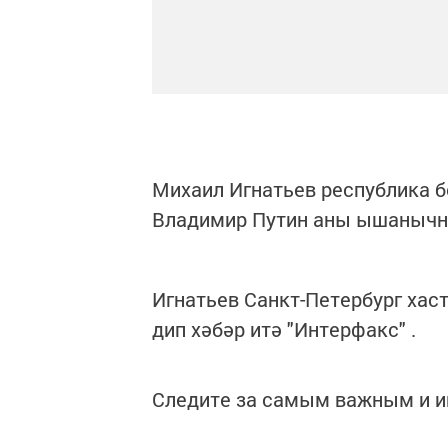
Михаил Игнатьев республика б
Владимир Путин аны ышанычны
Игнатьев Санкт-Петербург хас
дип хәбәр итә "Интерфакс" .
Следите за самым важным и 