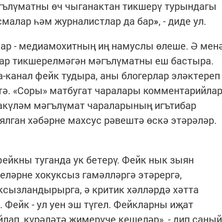
мәгълүматны өч чыганактан тикшерү турындагы
смалар һәм журналистлар да бар
»
, - диде ул.
ар - медиамохитның иң намуслы өлеше. Ә мен
лар тикшерелмәгән мәгълүматны еш бастыра.
канал фейк тудыра, аны блогерлар эләктереп
тә. «Соры» матбугат чаралары комментарийла
акүләм мәгълүмат чараларының игътибар
ялган хәбәрне махсус рәвештә өскә этәрәләр.
фейкны туганда ук бетерү. Фейк нык зыян
шеләрне хокуксыз гамәлләргә этәрергә,
ызландырырга, ә критик хәлләрдә хәтта
 Фейк - ул уен эш түгел. Фейкларны иҗат
лап, күрәләтә җимерүче кешеләр», - дип саный