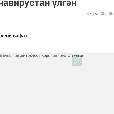
навирустан үлгән
2264
0
чесе вафат.