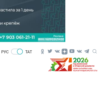
РУС
ТАТ