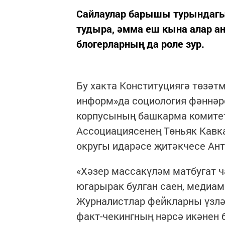
Сайлаулар барышы турындагы
тудыра, әмма еш кына алар ан
блогерларның да роле зур.
Бу хакта Конституциягә төзәт
информ»да социология фәннәре
корпусының башкарма комите
Ассоциациясенең Төньяк Кавк
округы идарәсе җитәкчесе Ант
«Хәзер массакүләм матбугат ч
югарырак булган саен, медиам
Журналистлар фейкларны үзләр
факт-чекингның нәрсә икәнен 