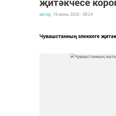
җитәкчесе коро
автор,
19 июнь 2020 - 08:24
Чувашстанның элеккеге җитәк