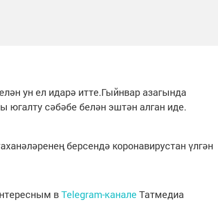
елән ун ел идарә итте.Гыйнвар азагында
 югалту сәбәбе белән эштән алган иде.
таханәләренең берсендә коронавирустан үлгән
интересным в
Telegram-канале
Татмедиа