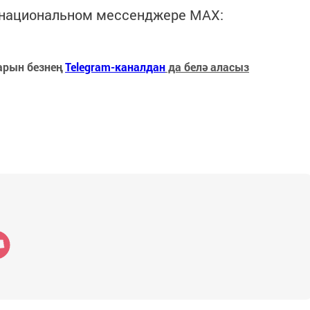
в национальном мессенджере MАХ:
арын безнең
Telegram-каналдан
да белә аласыз