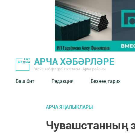
АРЧА ХӘБӘРЛӘРЕ
"Арча хәбәрләре" газетасы - Арча районы
Баш бит
Редакция
Безнең тарих
АРЧА ЯҢАЛЫКЛАРЫ
Чувашстанның 