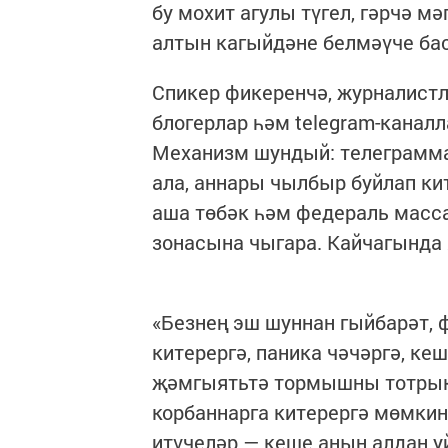
бу мохит агулы түгел, гәрчә 
алтын кагыйдәне белмәүче ба
Спикер фикеренчә, журналистл
блогерлар һәм telegram-канал
Механизм шундый: телеграмма-
ала, аннары чылбыр буйлап ки
аша төбәк һәм федераль масс
зонасына чыгара. Кайчагында 
«Безнең эш шуннан гыйбарәт, 
китерергә, паника чәчәргә, ке
җәмгыятьтә тормышны тотрыкс
корбаннарга китерергә мөмкин.
итүчеләр — кеше аңын алдан уй