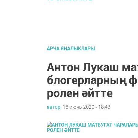
АРЧА ЯҢАЛЫКЛАРЫ
Антон Лукаш ма
блогерларның ф
ролен әйтте
автор,
18 июнь 2020 - 18:43