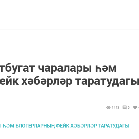
тбугат чаралары һәм
ейк хәбәрләр таратудаг
1443
0