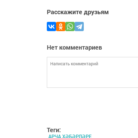
Расскажите друзьям
Нет комментариев
Теги:
АРЧА ХӘБӘРЛӘРЕ