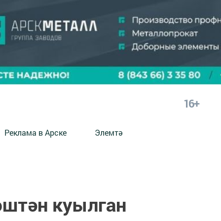
16+
Реклама в Арске
Элемтә
эштән куылган