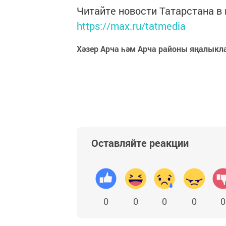
Читайте новости Татарстана 
https://max.ru/tatmedia
Хәзер Арча һәм Арча районы яңалыкл
Оставляйте реакции
0
0
0
0
0