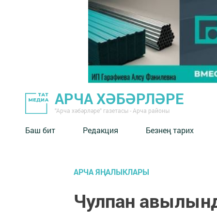
АРЧА ХӘБӘРЛӘРЕ
"Арча хәбәрләре" газетасы - Арча районы
Баш бит
Редакция
Безнең тарих
АРЧА ЯҢАЛЫКЛАРЫ
Чулпан авылынд