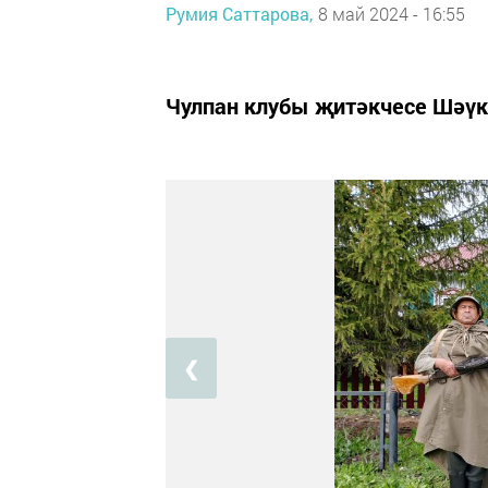
Румия Саттарова,
8 май 2024 - 16:55
Чулпан клубы җитәкчесе Шәүк
❮