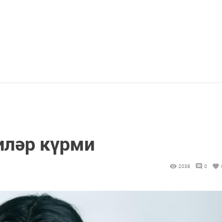
иләр күрми
2038
0