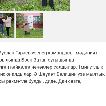
услан Гәрәев үзенең командасы, мәдәният
авылында Бөек Ватан сугышында
лгән һәйкәлгә чәчәкләр салдылар. 1минутлык
искә алдылар. Ә Шәүкәт Вәлишин үзе мылтык
ы рәхмәтле булды, диде. Дан сезгә,