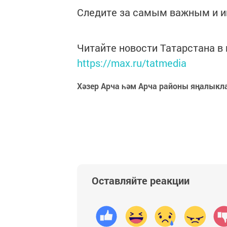
Следите за самым важным и 
Читайте новости Татарстана 
https://max.ru/tatmedia
Хәзер Арча һәм Арча районы яңалыкл
Оставляйте реакции