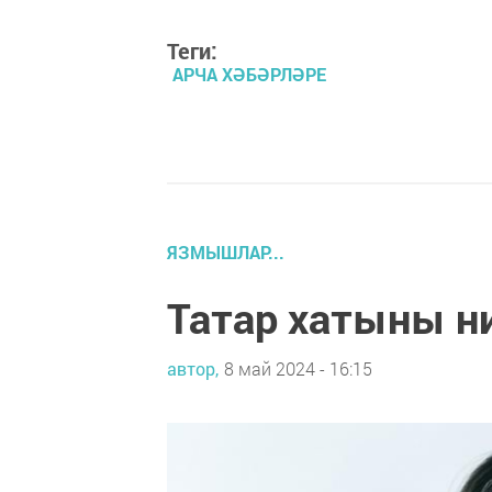
Теги:
АРЧА ХӘБӘРЛӘРЕ
ЯЗМЫШЛАР...
Татар хатыны н
автор,
8 май 2024 - 16:15