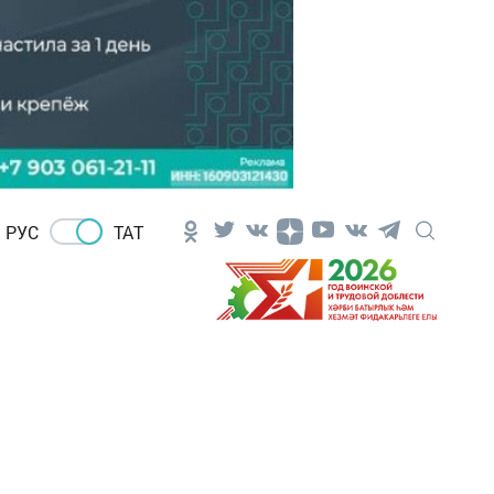
РУС
ТАТ