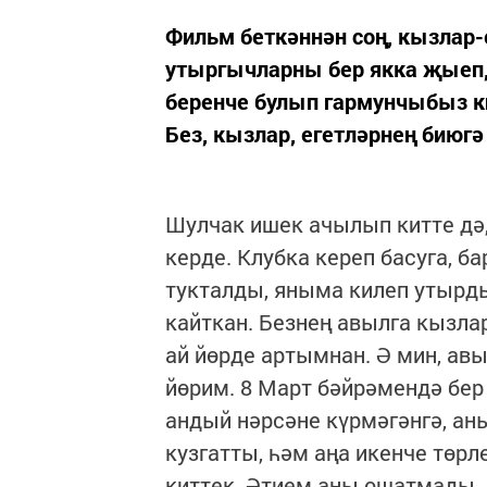
Фильм беткәннән соң, кызлар-
утыргычларны бер якка җыеп, 
беренче булып гармунчыбыз к
Без, кызлар, егетләрнең биюг
Шулчак ишек ачылып китте дә,
керде. Клубка кереп басуга, б
тукталды, яныма килеп утырды
кайткан. Безнең авылга кызла
ай йөрде артымнан. Ә мин, ав
йөрим. 8 Март бәйрәмендә бер
андый нәрсәне күрмәгәнгә, а
кузгатты, һәм аңа икенче төр
киттек. Әтием аны ошатмады. 