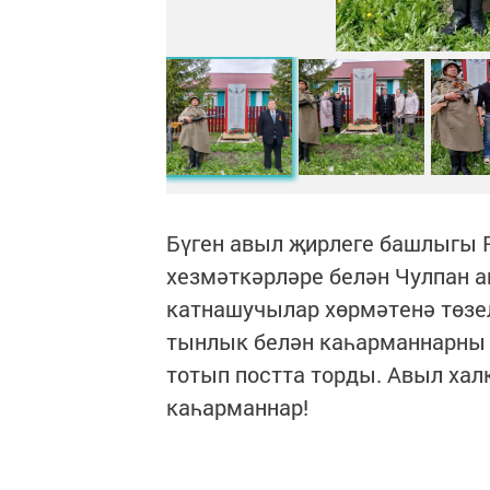
Бүген авыл җирлеге башлыгы Р
хезмәткәрләре белән Чулпан 
катнашучылар хөрмәтенә төзе
тынлык белән каһарманнарны 
тотып постта торды. Авыл халк
каһарманнар!