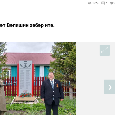
1474
0
әт Вәлишин хәбәр итә.
❯