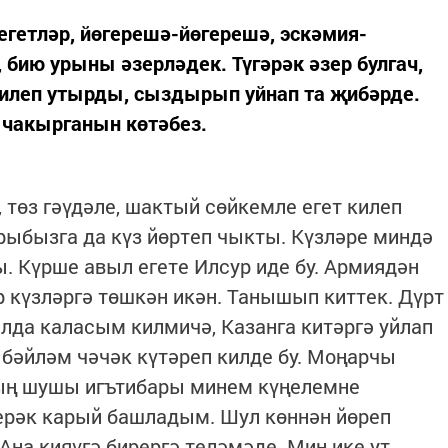
егетләр, йөгерешә-йөгерешә, эскәмия-
бию урыны әзерләдек. Түгәрәк әзер булгач,
илеп утырды, сыздырып уйнап та җибәрде.
ә чакырганын көтәбез.
 төз гәүдәле, шактый сөйкемле егет килеп
арыбызга да күз йөртеп чыкты. Күзләре миндә
. Күрше авыл егете Илсур иде бу. Армиядән
р күзләргә төшкән икән. Танышып киттек. Дүрт
ылда каласым килмичә, Казанга китәргә уйлап
 бәйләм чәчәк күтәреп килде бу. Моңарчы
ның шушы игътибары минем күңелемне
лерәк карый башладым. Шул көннән йөреп
Аңа кияүгә бирергә теләмәде. Мин ике ут