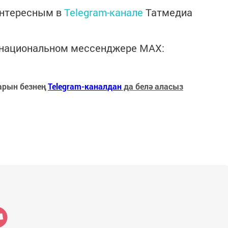
интересным в
Telegram-канале
Татмедиа
в национальном мессенджере MАХ:
арын безнең
Telegram-каналдан
да белә аласыз