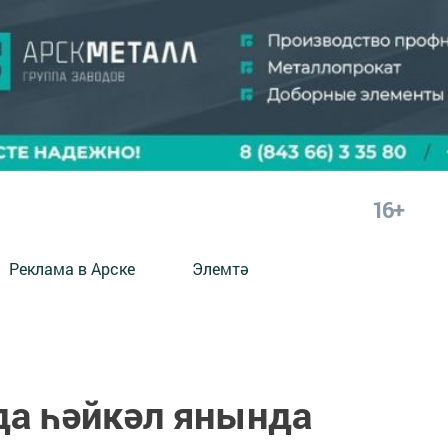
16+
Реклама в Арске
Элемтә
а һәйкәл янында