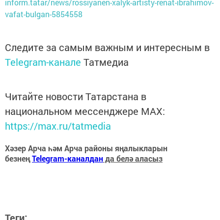
inform.tatar/news/rossiyanen-xalyk-artisty-renat-ibrahimov-
vafat-bulgan-5854558
Следите за самым важным и интересным в
Telegram-канале
Татмедиа
Читайте новости Татарстана в
национальном мессенджере MАХ:
https://max.ru/tatmedia
Хәзер Арча һәм Арча районы яңалыкларын
безнең
Telegram-каналдан
да белә аласыз
Теги: