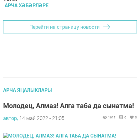
АРЧА ХӘБӘРЛӘРЕ
Перейти на страницу новости
АРЧА ЯҢАЛЫКЛАРЫ
Молодец, Алмаз! Алга таба да сынатма!
автор,
14 май 2022 - 21:05
1617
0
0