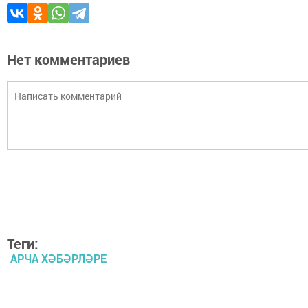
Нет комментариев
Теги:
АРЧА ХӘБӘРЛӘРЕ