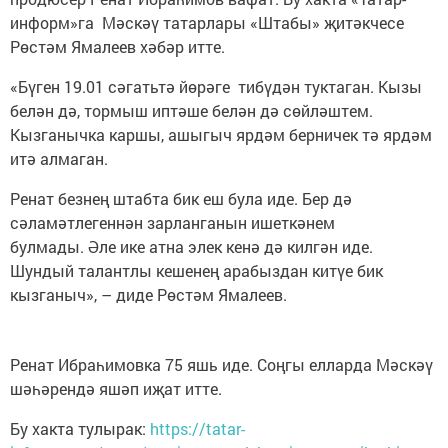
информ»га Мәскәү татарлары «Штабы» җитәкчесе
Рөстәм Ямалеев хәбәр итте.
«Бүген 19.01 сәгатьтә йөрәге тибүдән туктаган. Кызы
белән дә, тормыш иптәше белән дә сөйләштем.
Кызганычка каршы, ашыгыч ярдәм берничек тә ярдәм
итә алмаган.
Ренат безнең штабта бик еш була иде. Бер дә
сәламәтлегеннән зарланганын ишеткәнем
булмады. Әле ике атна элек кенә дә килгән иде.
Шундый талантлы кешенең арабыздан китүе бик
кызганыч», – диде Рөстәм Ямалеев.
Ренат Ибраһимовка 75 яшь иде. Соңгы елларда Мәскәү
шәһәрендә яшәп иҗат итте.
Бу хакта тулырак:
https://tatar-