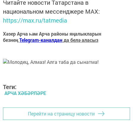
Читайте новости Татарстана в
национальном мессенджере MАХ:
https://max.ru/tatmedia
Хәзер Арча һәм Арча районы яңалыкларын
безнең
Telegram-каналдан
да белә аласыз
Теги:
АРЧА ХӘБӘРЛӘРЕ
Перейти на страницу новости