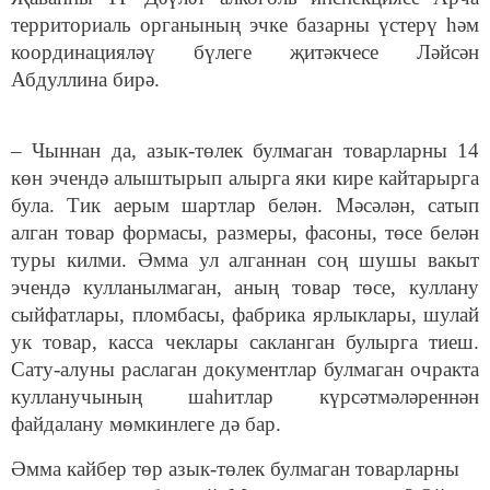
территориаль органының эчке базарны үстерү һәм
координацияләү бүлеге җитәкчесе Ләйсән
Абдуллина бирә.
– Чыннан да, азык-төлек булмаган товарларны 14
көн эчендә алыштырып алырга яки кире кайтарырга
була. Тик аерым шартлар белән. Мәсәлән, сатып
алган товар формасы, размеры, фасоны, төсе белән
туры килми. Әмма ул алганнан соң шушы вакыт
эчендә кулланылмаган, аның товар төсе, куллану
сыйфатлары, пломбасы, фабрика ярлыклары, шулай
ук товар, касса чеклары сакланган булырга тиеш.
Сату-алуны раслаган документлар булмаган очракта
кулланучының шаһитлар күрсәтмәләреннән
файдалану мөмкинлеге дә бар.
Әмма кайбер төр азык-төлек булмаган товарларны