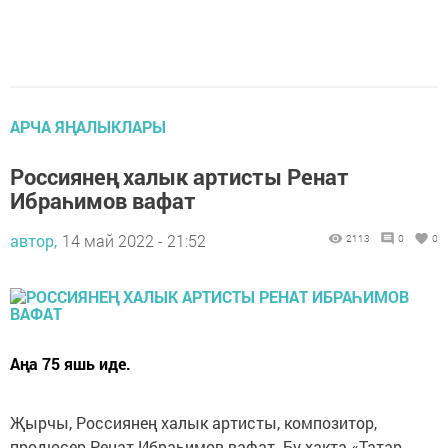
АРЧА ЯҢАЛЫКЛАРЫ
Россиянең халык артисты Ренат
Ибраһимов вафат
автор,
14 май 2022 - 21:52
2113
0
0
Аңа 75 яшь иде.
Җырчы, Россиянең халык артисты, композитор,
продюсер Ренат Ибраһимов вафат. Бу хакта «Татар-