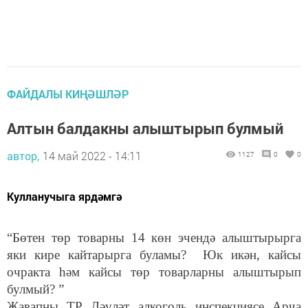
ФАЙДАЛЫ КИҢӘШЛӘР
Алтын балдакны алыштырып булмый
автор,
14 май 2022 - 14:11
1127
0
0
Кулланучыга ярдәмгә
“Бөтен төр товарны 14 көн эчендә алыштырырга
яки кире кайтарырга буламы? Юк икән, кайсы
очракта һәм кайсы төр товарларны алыштырып
булмый? ”
Җавапны ТР Дәүләт алкоголь инспекциясе Арча