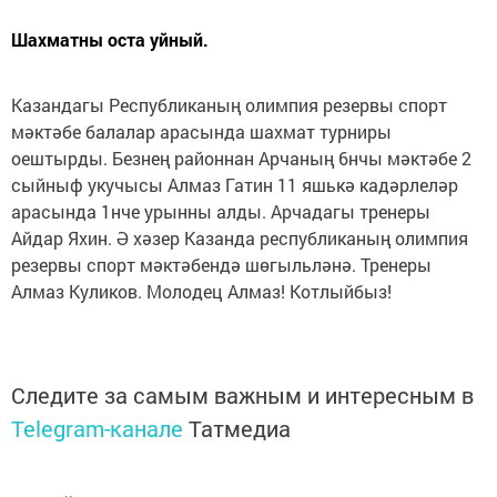
Шахматны оста уйный.
Казандагы Республиканың олимпия резервы спорт
мәктәбе балалар арасында шахмат турниры
оештырды. Безнең районнан Арчаның 6нчы мәктәбе 2
сыйныф укучысы Алмаз Гатин 11 яшькә кадәрлеләр
арасында 1нче урынны алды. Арчадагы тренеры
Айдар Яхин. Ә хәзер Казанда республиканың олимпия
резервы спорт мәктәбендә шөгыльләнә. Тренеры
Алмаз Куликов. Молодец Алмаз! Котлыйбыз!
Следите за самым важным и интересным в
Telegram-канале
Татмедиа