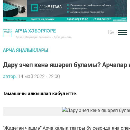
АРЧА ХӘБӘРЛӘРЕ
16+
"Арча хәбәрләре" газетасы - Арча районы
АРЧА ЯҢАЛЫКЛАРЫ
Дару эчеп кенә яшәреп буламы? Арчалар 
автор,
14 май 2022 - 22:00
Тамашачы алкышлап кабул итте.
"Җидегән чишмә" Арча халык театры бу сезонда яңа спек