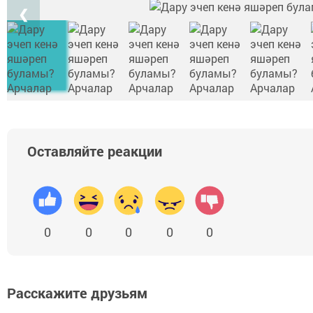
❮
Оставляйте реакции
0
0
0
0
0
Расскажите друзьям