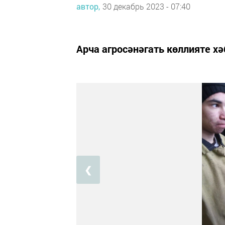
автор,
30 декабрь 2023 - 07:40
Арча агросәнәгать көллияте хә
❮