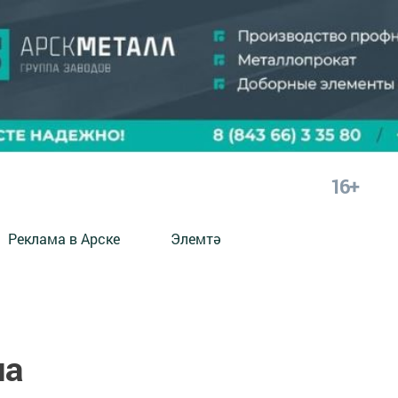
16+
Реклама в Арске
Элемтә
ла