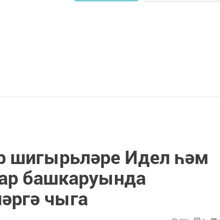
р шигырьләре Идел һәм
ар башкаруында
ләргә чыга