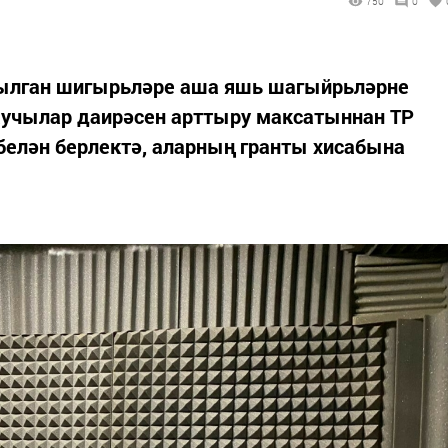
750
0
ылган шигырьләре аша яшь шагыйрьләрне
аучылар даирәсен арттыру максатыннан ТР
елән берлектә, аларның гранты хисабына