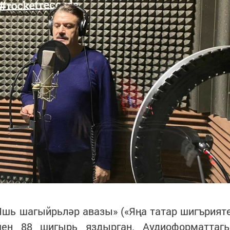
шь шагыйрьләр авазы» («Яңа татар шигърият
чен 88 шигырь яздырган. Аудиоформаттаг