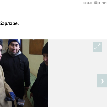
850
0
бәрләре.
❯