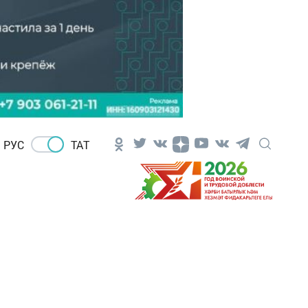
РУС
ТАТ