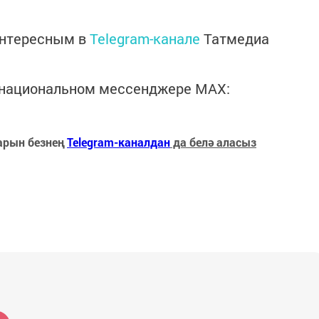
интересным в
Telegram-канале
Татмедиа
в национальном мессенджере MАХ:
арын безнең
Telegram-каналдан
да белә аласыз