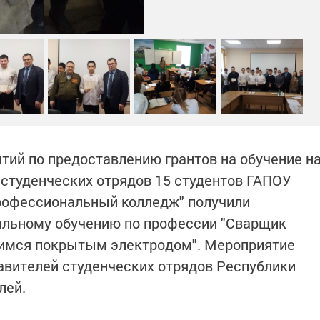
тий по предоставлению грантов на обучение н
 студенческих отрядов 15 студентов ГАПОУ
офессиональный колледж" получили
альному обучению по профессии "Сварщик
щимся покрытым электродом". Мероприятие
авителей студенческих отрядов Республики
лей.