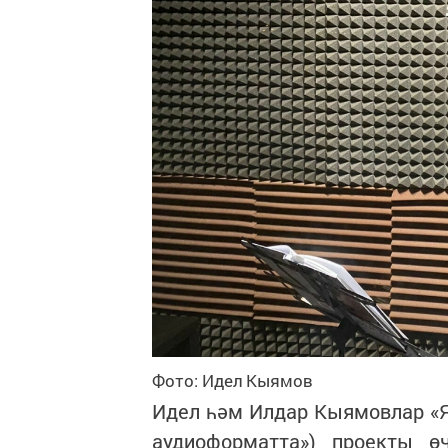
Фото: Идел Кыямов
Идел һәм Илдар Кыямовлар «Я
аудиоформатта») проекты ө