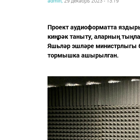
admin,
29 декабрь 2023 - 13:19
Проект аудиоформатта яздыр
киңрәк таныту, аларның тыңл
Яшьләр эшләре министрлыгы б
тормышка ашырылган.