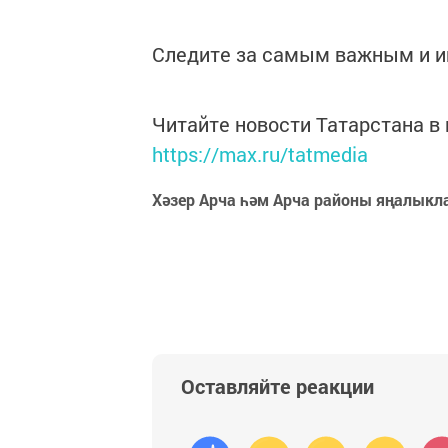
Следите за самым важным и 
Читайте новости Татарстана 
https://max.ru/tatmedia
Хәзер Арча һәм Арча районы яңалыкл
Оставляйте реакции