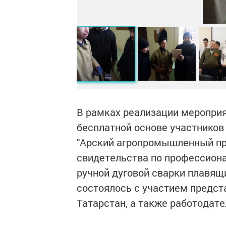
В рамках реализации мероприя
бесплатной основе участников
"Арский агропромышленный пр
свидетельства по профессион
ручной дуговой сварки плавя
состоялось с участием предст
Татарстан, а также работодате