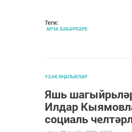
Теги:
АРЧА ХӘБӘРЛӘРЕ
ҮЗӘК ЯҢАЛЫКЛАР
Яшь шагыйрьлә
Илдар Кыямовл
социаль челтәр