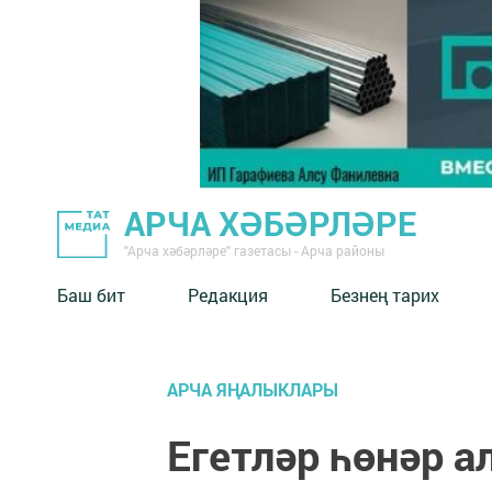
АРЧА ХӘБӘРЛӘРЕ
"Арча хәбәрләре" газетасы - Арча районы
Баш бит
Редакция
Безнең тарих
АРЧА ЯҢАЛЫКЛАРЫ
Егетләр һөнәр а