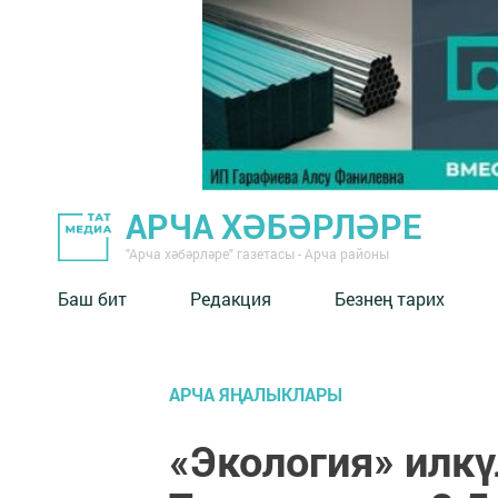
АРЧА ХӘБӘРЛӘРЕ
"Арча хәбәрләре" газетасы - Арча районы
Баш бит
Редакция
Безнең тарих
АРЧА ЯҢАЛЫКЛАРЫ
«Экология» илк