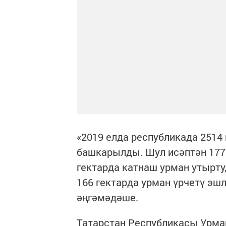
«2019 елда республикада 2514
башкарылды. Шул исәптән 1770
гектарда катнаш урман утырту
166 гектарда урман үрчетү эш
әңгәмәдәше.
Татарстан Республикасы Урм