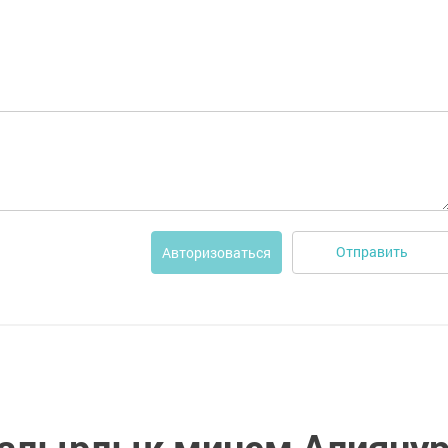
Отправить
Авторизоваться
салырлык минем Алияну