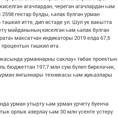
киселгән агачлардан, черегән агачлардан һәм
2598 гектар булды, һәлак булган урман
тәшкил итте, дип өстәде ул. Шул ук вакытта
етү мәйданының киселгән һәм һәлак булган
ата» максатчан индикаторы 2019 елда 67,5
8 процентын тәшкил итә.
икасында урманнарны саклау» төбәк проектын
ь бюджеттан 197,7 млн сум бүлеп биреләчәк,
 урман янгыннары техникасы һәм җиһазлары
анда урман утырту һәм урман үрчетү буенча
ртык орлык әзерләү һәм 30 млн үсенте үстерү