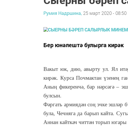
Румия Надршина,
25 март 2020 - 08:50
Бер юнәлештә булырга кирәк
Вакыт юк, дию, авырту ул. Ял итә
кирәк. Курса Почмактан үзенең га
Аның фикеренчә, бар нәрсәгә – эшк
булсын.
Фәргать армиядән соң эчке эшләр 
була, Чечняга да барып кайта. Суг
Аннан кайткач читтән торып югары