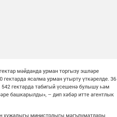
 гектар мәйданда урман торгызу эшләре
 гектарда ясалма урман утырту үткәрелде. 36
, 542 гектарда табигый үсешенә булышу һәм
ләре башкарылды», – дип хәбәр итте агентлык
ан хуҗалыгы министрлыгы мәгълүматлары