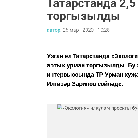
Татарстанда 2,5
торгызылды
автор,
25 март 2020 - 10:28
Узган ел Татарстанда «Экологи
артык урман торгызылды. Бу х
интервьюсында ТР Урман хуҗ
Илгизәр Зарипов сөйләде.