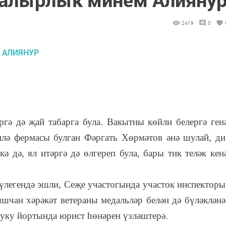
2419
0
ргә дә җай табарга була. Вакытны көйли белергә ген
илә фермасы булган Фәргать Хөрмәтов әнә шулай, ди
ә дә, ял итәргә дә өлгереп була, бары тик теләк кен
бүлегендә эшли, Сеҗе участогында участок инспектор
ышчан хәрәкәт ветераны медальләр белән дә бүләкләнә
 уку йортында юрист һөнәрен үзләштерә.