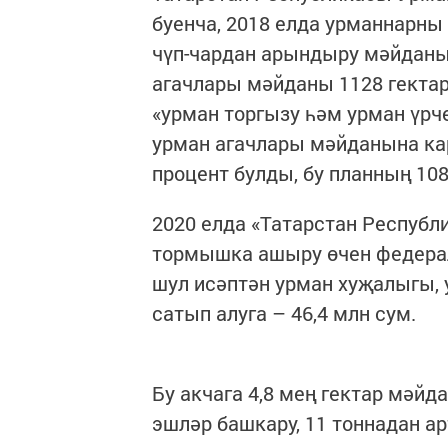
буенча, 2018 елда урманнарны 
чүп-чардан арындыру мәйданы 
агачлары мәйданы 1128 гектар 
«урман торгызу һәм урман үрч
урман агачлары мәйданына кар
процент булды, бу планның 10
2020 елда «Татарстан Республ
тормышка ашыру өчен федерал
шул исәптән урман хуҗалыгы,
сатып алуга – 46,4 млн сум.
Бу акчага 4,8 мең гектар мәйд
эшләр башкару, 11 тоннадан а