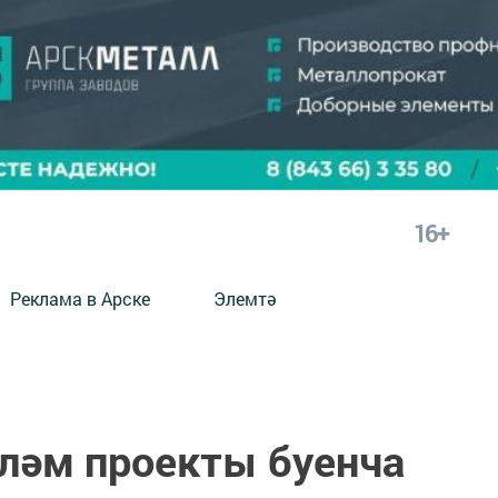
16+
Реклама в Арске
Элемтә
үләм проекты буенча