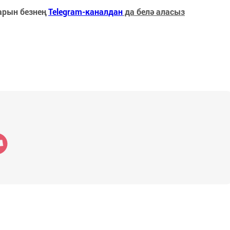
арын безнең
Telegram-каналдан
да белә аласыз