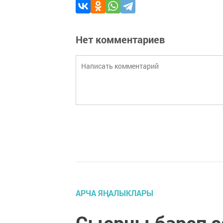
Нет комментариев
АРЧА ЯҢАЛЫКЛАРЫ
Сыерны бәреп 