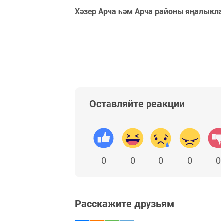
Хәзер Арча һәм Арча районы яңалыкл
Оставляйте реакции
0
0
0
0
0
Расскажите друзьям