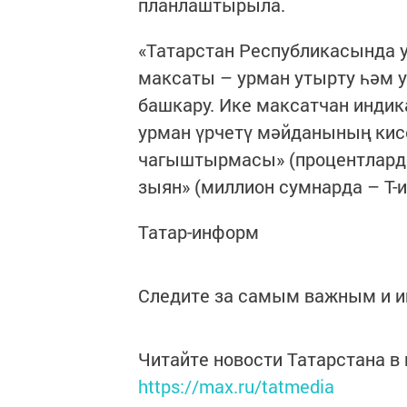
планлаштырыла.
«Татарстан Республикасында 
максаты – урман утырту һәм у
башкару. Ике максатчан индик
урман үрчетү мәйданының кисе
чагыштырмасы» (процентларда 
зыян» (миллион сумнарда – Т-и 
Татар-информ
Следите за самым важным и 
Читайте новости Татарстана 
https://max.ru/tatmedia