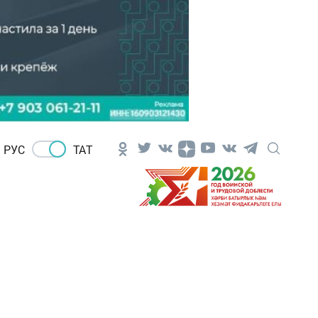
РУС
ТАТ