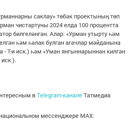
урманнарны саклау» төбәк проектының төп
рман чистартуны 2024 елда 100 процентта
атор билгеләнгән. Алар: «Урман утырту һәм
лгән һәм һәлак булган агачлар мәйданына
- Т-и иск.) һәм «Уман янгыннарыннан килгән
иск.).
интересным в
Telegram-канале
Татмедиа
в национальном мессенджере MАХ: