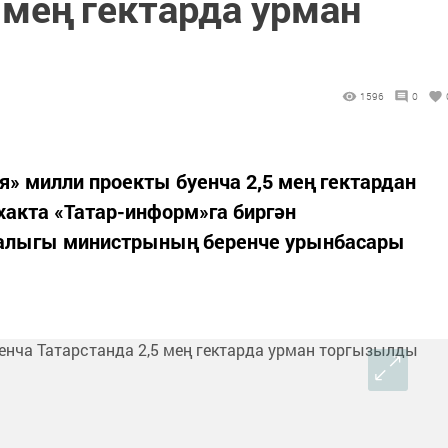
 мең гектарда урман
1596
0
я» милли проекты буенча 2,5 мең гектардан
акта «Татар-информ»га биргән
алыгы министрының беренче урынбасары