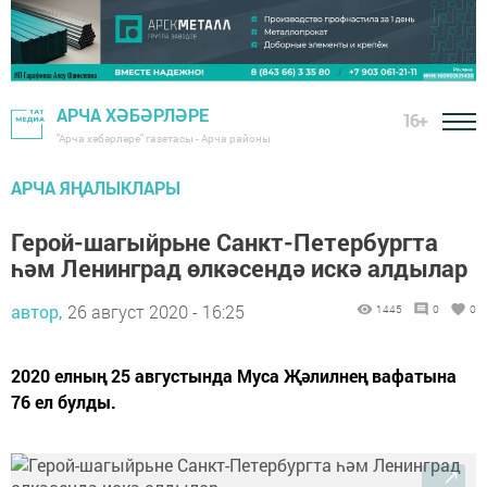
АРЧА ХӘБӘРЛӘРЕ
16+
"Арча хәбәрләре" газетасы - Арча районы
АРЧА ЯҢАЛЫКЛАРЫ
Герой-шагыйрьне Санкт-Петербургта
һәм Ленинград өлкәсендә искә алдылар
автор,
26 август 2020 - 16:25
1445
0
0
2020 елның 25 августында Муса Җәлилнең вафатына
76 ел булды.