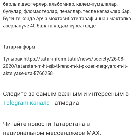
барлык дәфтәрләр, альбомнар, каләм-пумалалар,
буяулар, фломастерлар, пеналлар, төсле кәгазьләр бар.
Бүгенге көндә Арча мөхтәсибәте тарафыннан мәктәпкә
әзерләнүче 40 балага ярдәм күрсәтелде.
Татар-информ
Тулырак https://tatar-inform.tatar/news/society/26-08-
2020/tatarstan-m-ht-sib-tl-rend-m-kt-pk-zerl-nerg-yard-m-it-
aktsiyase-uza-5766258
Следите за самым важным и интересным в
Telegram-канале
Татмедиа
Читайте новости Татарстана в
национальном мессенджере MАХ: