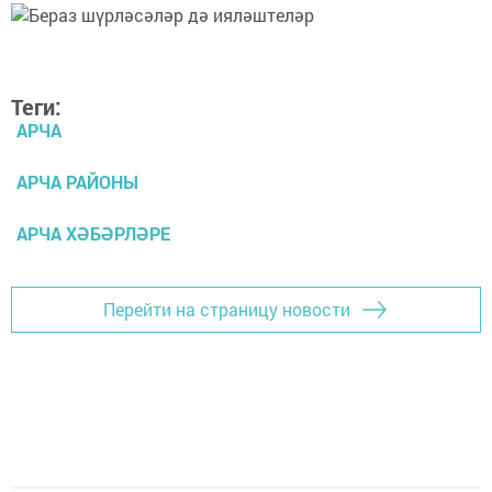
Теги:
АРЧА
АРЧА РАЙОНЫ
АРЧА ХӘБӘРЛӘРЕ
Перейти на страницу новости