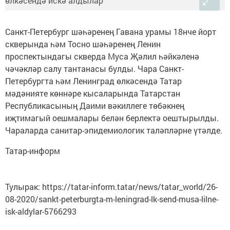
Санкт-Петербург шәһәренең Гавана урамы 18нче йорт
скверында һәм Тосно шәһәренең Ленин
проспектындагы скверда Муса Җәлил һәйкәленә
чәчәкләр салу тантанасы булды. Чара Санкт-
Петербургта һәм Ленинград өлкәсендә Татар
мәдәнияте көннәре кысаларында Татарстан
Республикасының Даими вәкиллеге төбәкнең
иҗтимагый оешмалары белән берлектә оештырылды.
Чараларда санитар-эпидемиологик таләпләрне үтәлде.
Татар-информ
Тулырак: https://tatar-inform.tatar/news/tatar_world/26-
08-2020/sankt-peterburgta-m-leningrad-lk-send-musa-lilne-
isk-aldylar-5766293