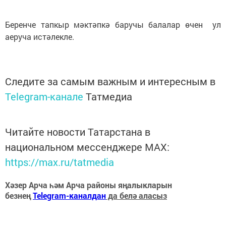
Беренче тапкыр мәктәпкә баручы балалар өчен ул
аеруча истәлекле.
Следите за самым важным и интересным в
Telegram-канале
Татмедиа
Читайте новости Татарстана в
национальном мессенджере MАХ:
https://max.ru/tatmedia
Хәзер Арча һәм Арча районы яңалыкларын
безнең
Telegram-каналдан
да белә аласыз