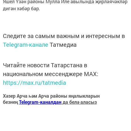
Яшел Үзән районы Мулла Иле авылында җирләячәкләр
дигән хәбәр бар.
Следите за самым важным и интересным в
Telegram-канале
Татмедиа
Читайте новости Татарстана в
национальном мессенджере MАХ:
https://max.ru/tatmedia
Хәзер Арча һәм Арча районы яңалыкларын
безнең
Telegram-каналдан
да белә аласыз