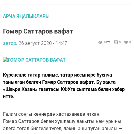
АРЧА ЯҢАЛЫКЛАРЫ
Гомәр Саттаров вафат
автор,
26 август 2020 - 14:47
1872
0
0
Күренекле татар галиме, татар исемнәре буенча
танылган белгеч Гомәр Саттаров вафат. Бу хакта
«Шәһри Казан» газетасы КФУга сылтама белән хәбәр
итте.
Галим соңгы көннәрдә хастаханәдә яткан.
Гомәр Саттаров белән хушлашу вакыты һәм урыны
әлегә төгәл билгеле түгел, ләкин аны туган авылы —