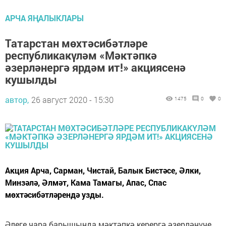
АРЧА ЯҢАЛЫКЛАРЫ
Татарстан мөхтәсибәтләре
республикакүләм «Мәктәпкә
әзерләнергә ярдәм ит!» акциясенә
кушылды
автор,
26 август 2020 - 15:30
1475
0
0
Акция Арча, Сарман, Чистай, Балык Бистәсе, Әлки,
Минзәлә, Әлмәт, Кама Тамагы, Апас, Спас
мөхтәсибәтләрендә узды.
Әлеге чара барышында мәктәпкә керергә әзерләнүче