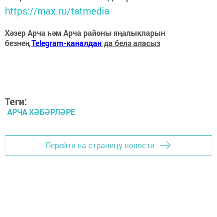
https://max.ru/tatmedia
Хәзер Арча һәм Арча районы яңалыкларын
безнең
Telegram-каналдан
да белә аласыз
Теги:
АРЧА ХӘБӘРЛӘРЕ
Перейти на страницу новости