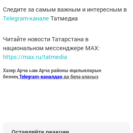
Следите за самым важным и интересным в
Telegram-канале
Татмедиа
Читайте новости Татарстана в
национальном мессенджере MАХ:
https://max.ru/tatmedia
Хәзер Арча һәм Арча районы яңалыкларын
безнең
Telegram-каналдан
да белә аласыз
Оставляйте реакции