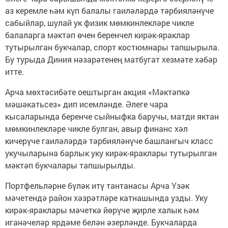
аз керемле һәм күп балалы гаиләләрдә тәрбияләнүче
сабыйлар, шулай ук физик мөмкинлекләре чикле
балаларга мәктәп өчен беренчел кирәк-яраклар
тутырылган букчалар, спорт костюмнары тапшырыла.
Бу турыда Диния нәзарәтенең матбугат хезмәте хәбәр
итте.
Арча мөхтәсибәте оештырган акция «Мәктәпкә
мәшәкатьсез» дип исемләнде. Әлеге чара
кысаларында беренче сыйныфка баручы, матди яктан
мөмкинлекләре чикле булган, авыр финанс хәл
кичерүче гаиләләрдә тәрбияләнүче башлангыч класс
укучыларына барлык уку кирәк-яраклары тутырылган
мәктәп букчалары тапшырылды.
Портфельләрне бүләк итү тантанасы Арча Үзәк
мәчетендә район хәзрәтләре катнашында узды. Уку
кирәк-яраклары мәчеткә йөрүче җирле халык һәм
иганәчеләр ярдәме белән әзерләнде. Букчаларда