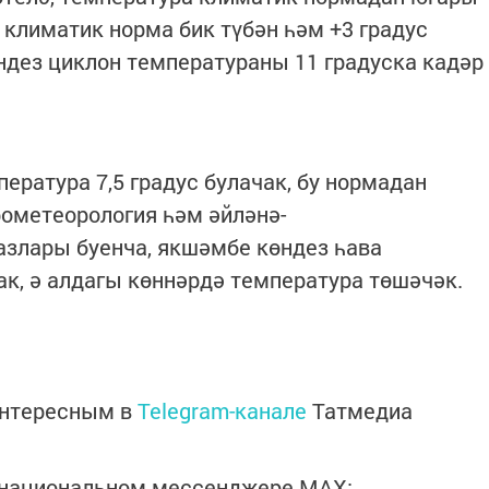
 климатик норма бик түбән һәм +3 градус
дез циклон температураны 11 градуска кадәр
ература 7,5 градус булачак, бу нормадан
ометеорология һәм әйләнә-
разлары буенча, якшәмбе көндез һава
ак, ә алдагы көннәрдә температура төшәчәк.
интересным в
Telegram-канале
Татмедиа
в национальном мессенджере MАХ: