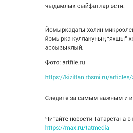
чыдамлык сыйфатлар өсти.
Йомыркадагы холин микроэлем
йомырка куллануның “яхшы” х
ассызыклый.
Фото: artfile.ru
https://kiziltan.rbsmi.ru/article
Следите за самым важным и 
Читайте новости Татарстана 
https://max.ru/tatmedia