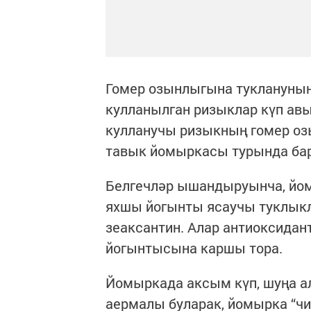
Гомер озынлыгына туклануның
кулланылган ризыклар күп авы
кулланучы ризыкның гомер оз
тавык йомыркасы турында бар
Белгечләр ышандыруынча, йом
яхшы йогынты ясаучы туклыкл
зеаксантин. Алар антиоксидан
йогынтысына каршы тора.
Йомыркада аксым күп, шуңа а
аермалы буларак, йомырка “чис