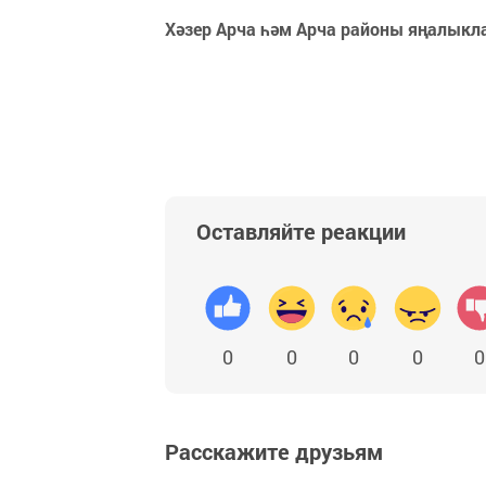
Хәзер Арча һәм Арча районы яңалыкл
Оставляйте реакции
0
0
0
0
0
Расскажите друзьям