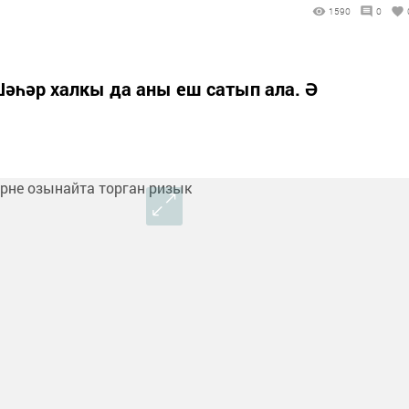
1590
0
Шәһәр халкы да аны еш сатып ала. Ә