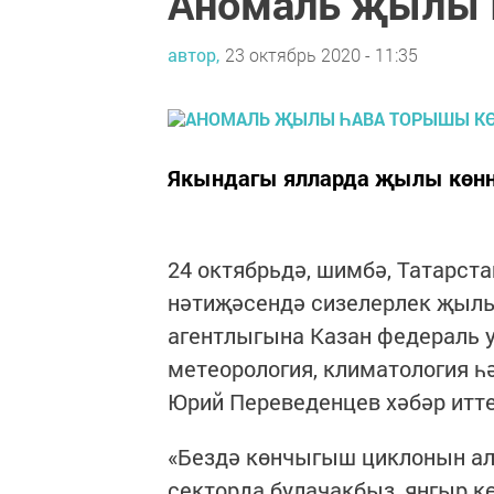
Аномаль җылы 
автор,
23 октябрь 2020 - 11:35
Якындагы ялларда җылы көннә
24 октябрьдә, шимбә, Татарс
нәтиҗәсендә сизелерлек җылы
агентлыгына Казан федераль 
метеорология, климатология 
Юрий Переведенцев хәбәр итте
«Бездә көнчыгыш циклонын ал
секторда булачакбыз, яңгыр к