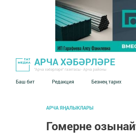
АРЧА ХӘБӘРЛӘРЕ
"Арча хәбәрләре" газетасы - Арча районы
Баш бит
Редакция
Безнең тарих
АРЧА ЯҢАЛЫКЛАРЫ
Гомерне озынай