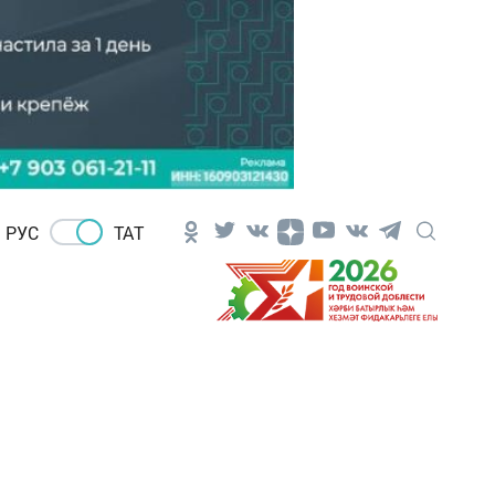
РУС
ТАТ