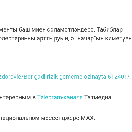
енты баш миен сәламәтләндерә. Табиблар
олестеринны арттыруын, ә “начар”ын киметүен
s/zdorovie/Ber-gadi-rizik-gomerne-ozinayta-512401/
интересным в
Telegram-канале
Татмедиа
в национальном мессенджере MАХ: