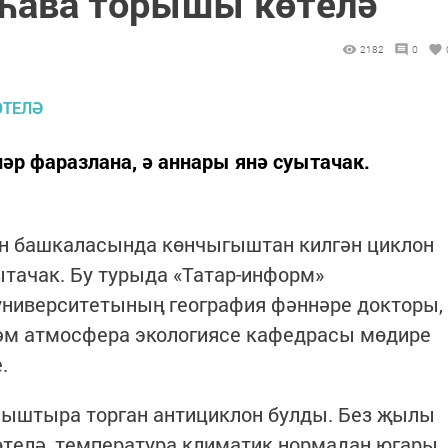
һава торышы көтелә
2182
0
р фаразлана, ә аннары янә суытачак.
тан башкаласында көнчыгыштан килгән циклон
тачак. Бу турыда «Татар-информ»
университетының география фәннәре докторы,
һәм атмосфера экологиясе кафедрасы мөдире
.
ыштыра торган антициклон булды. Без җылы
өтелә, температура климатик нормадан югары