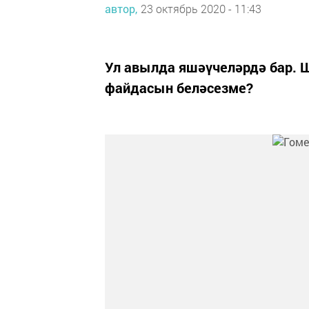
автор,
23 октябрь 2020 - 11:43
Ул авылда яшәүчеләрдә бар. 
файдасын беләсезме?