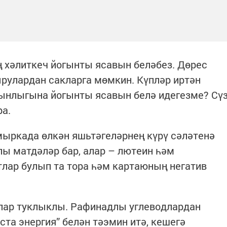
 хәлиткеч йогынты ясавын беләбез. Дөрес
рулардан сакларга мөмкин. Күпләр иртән
ынлыгына йогынты ясавын белә идегезме? Сү
а.
ыркада өлкән яшьтәгеләрнең күрү сәләтенә
ы матдәләр бар, алар – лютеин һәм
тлар булып та тора һәм картаюның негатив
лар туклыклы. Рафинадлы углеводлардан
та энергия” белән тәэмин итә, кешегә