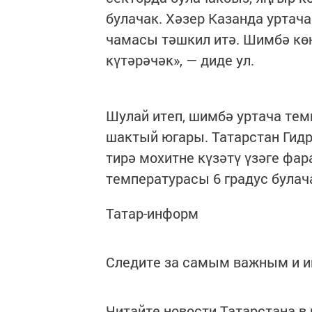
булачак. Хәзер Казанда уртача
чамасы тәшкил итә. Шимбә көн
күтәрәчәк», — диде ул.
Шулай итеп, шимбә уртача темп
шактый югары. Татарстан Гидр
тирә мохитне күзәтү үзәге фа
температурасы 6 градус булач
Татар-информ
Следите за самым важным и 
Читайте новости Татарстана 