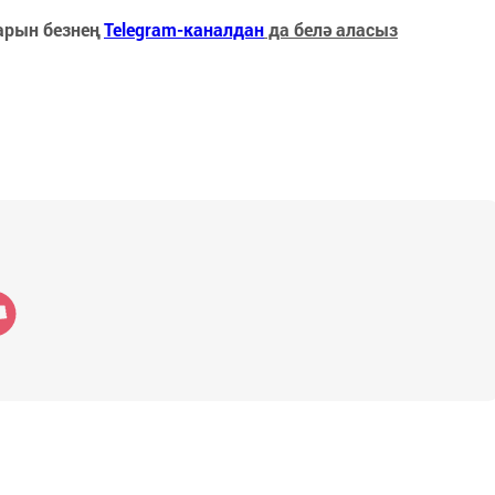
арын безнең
Telegram-каналдан
да белә аласыз