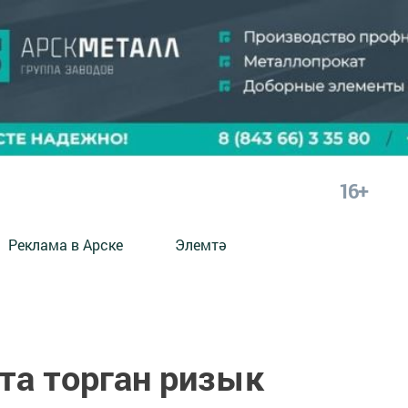
16+
Реклама в Арске
Элемтә
та торган ризык