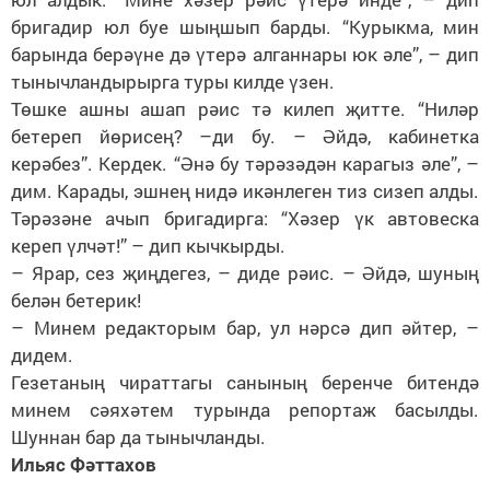
бригадир юл буе шыңшып барды. “Курыкма, мин
барында берәүне дә үтерә алганнары юк әле”, – дип
тынычландырырга туры килде үзен.
Төшке ашны ашап рәис тә килеп җитте. “Ниләр
бетереп йөрисең? –ди бу. – Әйдә, кабинетка
керәбез”. Кердек. “Әнә бу тәрәзәдән карагыз әле”, –
дим. Карады, эшнең нидә икәнлеген тиз сизеп алды.
Тәрәзәне ачып бригадирга: “Хәзер үк автовеска
кереп үлчәт!” – дип кычкырды.
– Ярар, сез җиңдегез, – диде рәис. – Әйдә, шуның
белән бетерик!
– Минем редакторым бар, ул нәрсә дип әйтер, –
дидем.
Гезетаның чираттагы санының беренче битендә
минем сәяхәтем турында репортаж басылды.
Шуннан бар да тынычланды.
Ильяс Фәттахов