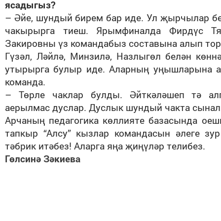
ясадыгыз?
– Әйе, шундый бирем бар иде. Ул җырчылар б
чакырырга тиеш. Ярымфиналда Фирдүс Тя
Закировны үз командабыз составына алып тор
Гүзәл, Ләйлә, Минзилә, Назлыгөл белән көнн
утырырга булыр иде. Аларның уңышларына 
команда.
– Төрле чаклар булды. Әйткәләшеп тә ал
аерылмас дуслар. Дуслык шундый чакта сынала
Арчаның педагогика көллияте базасында оеш
тапкыр “Алсу” кызлар командасын әлеге зур
тәбрик итәбез! Аларга яңа җиңүләр телибез.
Гөлсинә Зәкиева