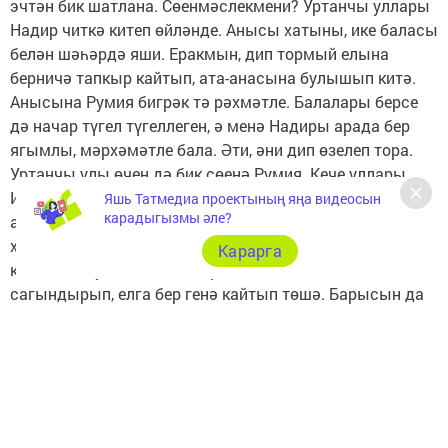
эчтән бик шатлана. Сөенмәслекмени? Уртанчы уллары
Надир читкә китеп өйләнде. Анысы хатыны, ике баласы
белән шәһәрдә яши. Еракмын, дип тормый елына
берничә тапкыр кайтып, ата-анасына булышып китә.
Анысына Румия бигрәк тә рәхмәтле. Балалары берсе
дә начар түгел түгеллеген, ә менә Надиры арада бер
ягымлы, мәрхәмәтле бала. Әти, әни дип өзелеп тора.
Уртанчы улы өчен дә бик сөенә Румия. Кече уллары
Илгиз дә сынатмый кебек. Һәр хәлдә моңа хәтле ата-
Яшь Татмедиа проектының яңа видеосын
карадыгызмы әле?
анасының йөзенә кызыллык китермәде. Хәрби
хезмәттән кайткач акча эшләргә дип себергә чыгып
Карарга
китте. Кайтуы гына бик сирәк. Ата-анасын
сагындырып, елга бер генә кайтып төшә. Барысын да
ярата Румия балаларның, барысын да көтә. Ә менә
төпчек малай бәләкәйдән үк барысына караганда да
якынрак булды. Әллә дүртенче дистәне ваклап, ике көн
интегә-интегә тулгак тотып тапкангамы, әллә чалт
үзенә охшагангамы, хатын төпчегенә барлык ана
мәхәббәтен бирде. Илгизенә абыйсыннан калганны