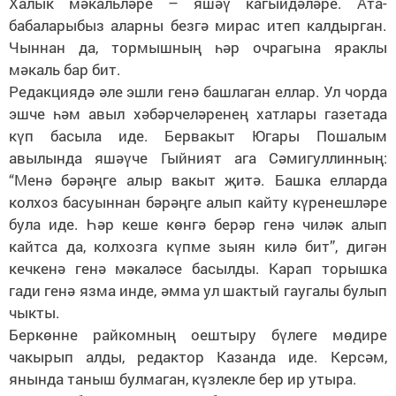
Халык мәкальләре – яшәү кагыйдәләре. Ата-
бабаларыбыз аларны безгә мирас итеп калдырган.
Чыннан да, тормышның һәр очрагына яраклы
мәкаль бар бит.
Редакциядә әле эшли генә башлаган еллар. Ул чорда
эшче һәм авыл хәбәрчеләренең хатлары газетада
күп басыла иде. Бервакыт Югары Пошалым
авылында яшәүче Гыйният ага Сәмигуллинның:
“Менә бәрәңге алыр вакыт җитә. Башка елларда
колхоз басуыннан бәрәңге алып кайту күренешләре
була иде. Һәр кеше көнгә берәр генә чиләк алып
кайтса да, колхозга күпме зыян килә бит”, дигән
кечкенә генә мәкаләсе басылды. Карап торышка
гади генә язма инде, әмма ул шактый гаугалы булып
чыкты.
Беркөнне райкомның оештыру бүлеге мөдире
чакырып алды, редактор Казанда иде. Керсәм,
янында таныш булмаган, күзлекле бер ир утыра.