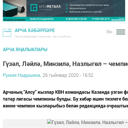
АРЧА ХӘБӘРЛӘРЕ
16+
"Арча хәбәрләре" газетасы - Арча районы
АРЧА ЯҢАЛЫКЛАРЫ
Гүзәл, Ләйлә, Минзилә, Назлыгөл – чемпи
Румия Надршина,
26 гыйнвар 2020 - 16:52
Арчаның “Алсу” кызлар КВН командасы Казанда узган ф
татар лигасы чемпионы булды. Бу хәбәр яшен тизлеге бе
көнне чемпион кызларыбыз белән редакциядә очрашты