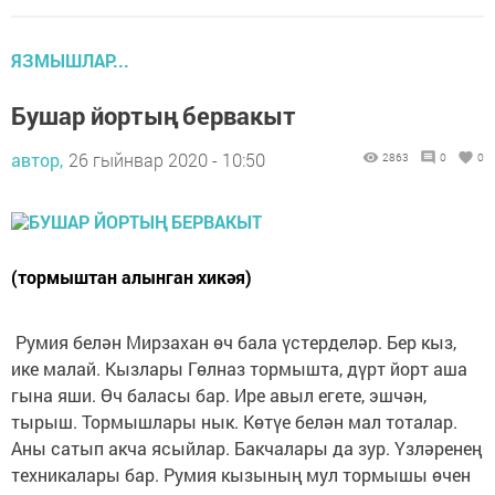
ЯЗМЫШЛАР...
Бушар йортың бервакыт
автор,
26 гыйнвар 2020 - 10:50
2863
0
0
(тормыштан алынган хикәя)
Румия белән Мирзахан өч бала үстерделәр. Бер кыз,
ике малай. Кызлары Гөлназ тормышта, дүрт йорт аша
гына яши. Өч баласы бар. Ире авыл егете, эшчән,
тырыш. Тормышлары нык. Көтүе белән мал тоталар.
Аны сатып акча ясыйлар. Бакчалары да зур. Үзләренең
техникалары бар. Румия кызының мул тормышы өчен