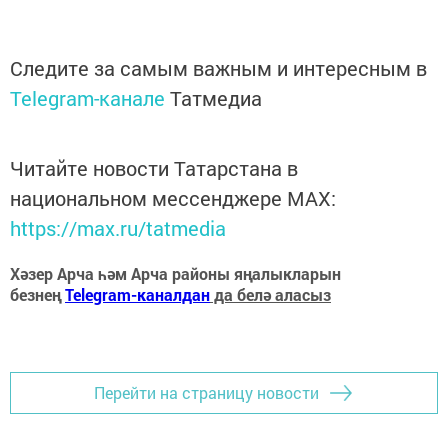
Следите за самым важным и интересным в
Telegram-канале
Татмедиа
Читайте новости Татарстана в
национальном мессенджере MАХ:
https://max.ru/tatmedia
Хәзер Арча һәм Арча районы яңалыкларын
безнең
Telegram-каналдан
да белә аласыз
Перейти на страницу новости