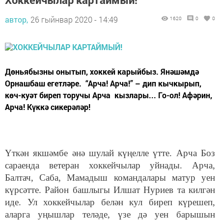
автор,
26 гыйнвар 2020 - 14:49
1620
0
0
Дөньябызны онытып, хоккей карыйбыз. Янәшәмдә
Орнашбаш егетләре. “Арча! Арча!” – дип кычкырып,
көч-куәт биреп торучы Арча кызлары... Го-ол! Афәрин,
Арча! Күккә сикерәләр!
Үткән якшәмбе әнә шулай күңелле үтте. Арча Боз
сараенда ветеран хоккейчылар уйнады. Арча,
Балтач, Саба, Мамадыш командалары матур уен
күрсәтте. Район башлыгы Илшат Нуриев та килгән
иде. Ул хоккейчылар белән кул биреп күрешеп,
аларга уңышлар теләде, үзе дә уен барышын