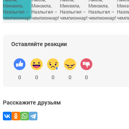
Оставляйте реакции
0
0
0
0
0
Расскажите друзьям