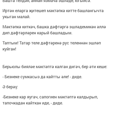
Башта телдән, аннан язмача эшләде, югыйсә.
Иртән еларга җитешеп мәктәпкә китте башлангычта
укыган малай.
Мәктәпкә киткәч, башка дәфтәргә эшләдемикән әллә
дип дәфтәрләрен карый башладым.
Таптым! Татар теле дәфтәренә рус теленнән эшләп
куйган!
Берьюлы бияләе мәктәптә калган дигәч, бер әти кеше:
- Безнеке сумкасыз да кайтты әле! - диде.
Ә берәү:
-Безнеке кар яугач, сапогиен мәктәптә калдырып,
тапочкадан кайткан иде, - диде.