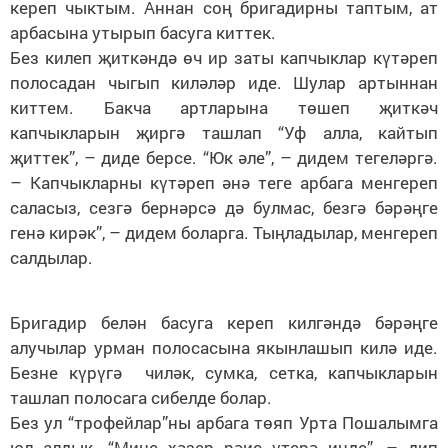
кереп чыктым. Аннан соң бригадирны таптым, ат
арбасына утырып басуга киттек.
Без килеп җиткәндә өч ир заты капчыклар күтәреп
полосадан чыгып киләләр иде. Шулар артыннан
киттем. Бакча артларына төшеп җиткәч
капчыкларын җиргә ташлап “Уф алла, кайтып
җиттек”, – диде берсе. “Юк әле”, – дидем тегеләргә.
– Капчыкларны күтәреп әнә теге арбага менгереп
саласыз, сезгә бернәрсә дә булмас, безгә бәрәңге
генә кирәк”, – дидем боларга. Тыңладылар, менгереп
салдылар.
Бригадир белән басуга кереп килгәндә бәрәңге
алучылар урман полосасына якынлашып килә иде.
Безне күрүгә чиләк, сумка, сетка, капчыкларын
ташлап полосага сибелде болар.
Без ул “трофейлар”ны арбага төяп Урта Пошалымга
юл алдык. “Мине хәзер рәис үтерә инде”, – дип