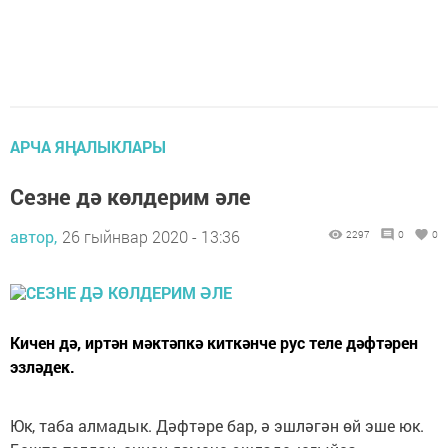
АРЧА ЯҢАЛЫКЛАРЫ
Сезне дә көлдерим әле
автор,
26 гыйнвар 2020 - 13:36
2297
0
0
Кичен дә, иртән мәктәпкә киткәнче рус теле дәфтәрен
эзләдек.
Юк, таба алмадык. Дәфтәре бар, ә эшләгән өй эше юк.