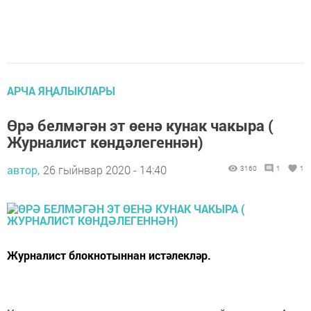
АРЧА ЯҢАЛЫКЛАРЫ
Өрә белмәгән эт өенә кунак чакыра (
Журналист көндәлегеннән)
автор,
26 гыйнвар 2020 - 14:40
3160
1
1
Журналист блокнотыннан истәлекләр.