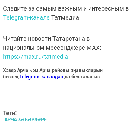
Следите за самым важным и интересным в
Telegram-канале
Татмедиа
Читайте новости Татарстана в
национальном мессенджере MАХ:
https://max.ru/tatmedia
Хәзер Арча һәм Арча районы яңалыкларын
безнең
Telegram-каналдан
да белә аласыз
Теги:
АРЧА ХӘБӘРЛӘРЕ