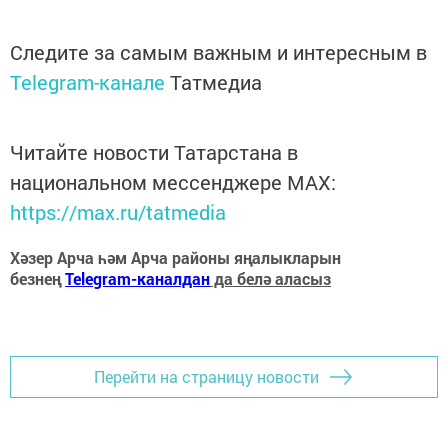
Следите за самым важным и интересным в
Telegram-канале
Татмедиа
Читайте новости Татарстана в
национальном мессенджере MАХ:
https://max.ru/tatmedia
Хәзер Арча һәм Арча районы яңалыкларын
безнең
Telegram-каналдан
да белә аласыз
Перейти на страницу новости