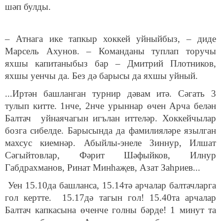
шәп булды.
– Атнага ике тапкыр хоккей уйныйбыз, – диде
Марсель Ахунов. – Команданы туплап торучы
яхшы капитаныбыз бар – Дмитрий Плотников,
яхшы уенчы да. Без дә барысы да яхшы уйный.
...Иртән башланган турнир дәвам итә. Сәгать 3
тулып китте. 1нче, 2нче урыннар өчен Арча белән
Балтач уйнаячагын игълан иттеләр. Хоккейчылар
бозга сибелде. Барысында да фамилияләре язылган
махсус киемнәр. Абыйлы-энеле Зиннур, Илшат
Сәгыйтовлар, Фәрит Шәфыйков, Илнур
Габдрахманов, Ринат Минһаҗев, Азат Заһриев...
Уен 15.10да башланса, 15.14тә арчалар балтачларга
гол кертте. 15.17дә тагын гол! 15.40та арчалар
Балтач капкасына өченче голны бәрде! 1 минут та