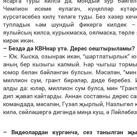
ясарга туры килсә дә, мондый зур бәйгел
Чемпион исеме яулагач, күңелләр күтәре
күрсәтәсебез килү теләге туды. Без хәзер кеч
тупладык һәм шундый фикергә килдек –
яулыйсың килсә, курыкмаска, оялмаска, төрле 
кирәк икән.
– Бездә дә КВНнар үтә. Дөрес оештырыламы?
– Юк. Кыска, озынрак икән, “шартлатырлык” 
аның бер кызыгы калмый. Һәр чыгыш тормы
юмор белән бәйләнгән булсын. Мәсәлән, “мин
миллион сум, грант бирәләр, диде беребез.
алды да: юләр, миллион сум булса, мин “Грант
дип җавап кайтарды. Аннан составны дөрес са
командада, мәсәлән, Гүзәл җырлый, Назлыгөл к
килә, сөйләшергә дигәндә миңа куш, ә Ләйләбе
– Видеолардан күргәнчә, сез танылган 