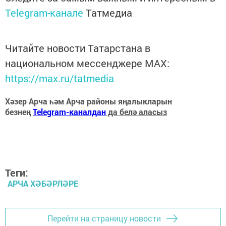
Telegram-канале
Татмедиа
Читайте новости Татарстана в
национальном мессенджере MАХ:
https://max.ru/tatmedia
Хәзер Арча һәм Арча районы яңалыкларын
безнең
Telegram-каналдан
да белә аласыз
Теги:
АРЧА ХӘБӘРЛӘРЕ
Перейти на страницу новости