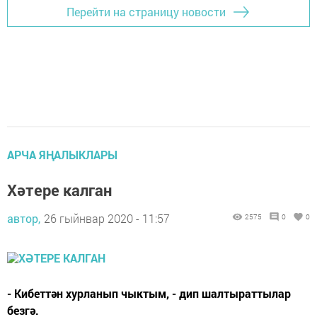
Перейти на страницу новости
АРЧА ЯҢАЛЫКЛАРЫ
Хәтере калган
автор,
26 гыйнвар 2020 - 11:57
2575
0
0
- Кибеттән хурланып чыктым, - дип шалтыраттылар
безгә.