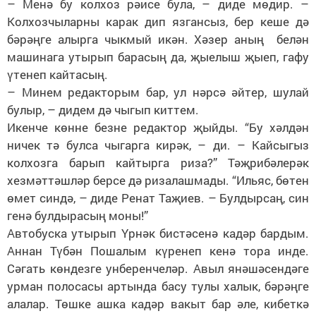
– Менә бу колхоз рәисе була, – диде мөдир. –
Колхозчыларны карак дип язгансыз, бер кеше дә
бәрәңге алырга чыкмый икән. Хәзер аның белән
машинага утырып барасың да, җыелыш җыеп, гафу
үтенеп кайтасың.
– Минем редакторым бар, ул нәрсә әйтер, шулай
булыр, – дидем дә чыгып киттем.
Икенче көнне безне редактор җыйды. “Бу хәлдән
ничек тә булса чыгарга кирәк, – ди. – Кайсыгыз
колхозга барып кайтырга риза?” Тәҗрибәлерәк
хезмәттәшләр берсе дә ризалашмады. “Ильяс, бөтен
өмет синдә, – диде Ренат Таҗиев. – Булдырсаң, син
генә булдырасың моны!”
Автобуска утырып Үрнәк бистәсенә кадәр бардым.
Аннан Түбән Пошалым күренеп кенә тора инде.
Сәгать көндезге унберенчеләр. Авыл янәшәсендәге
урман полосасы артында басу тулы халык, бәрәңге
алалар. Төшке ашка кадәр вакыт бар әле, кибеткә