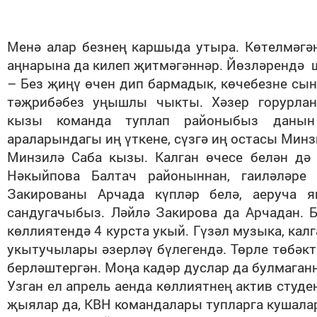
Менә алар безнең каршыда утыра. Көтелмәгә
аңнарына да килеп җитмәгәннәр. Йөзләрендә
– Без җиңү өчен дип бармадык, көчебезне сы
тәҗрибәбез уңышлы чыкты. Хәзер горурлан
кызы команда туплап районыбыз даны
араларындагы иң үткене, сүзгә иң остасы Мин
Минзилә Саба кызы. Калган өчесе белән дә
Нәкыйпова Балтач районыннан, гаиләләре 
Закированы Арчада күпләр белә, аеруча 
сандугачыбыз. Ләйлә Закирова да Арчадан. 
көллиятендә 4 курста укый. Гүзәл музыка, к
укытучылары әзерләү бүлегендә. Төрле төбәк
берләштергән. Моңа кадәр дуслар да булмаганн
Узган ел апрель аенда көллиятнең актив сту
җыялар да, КВН командалары тупларга кушала