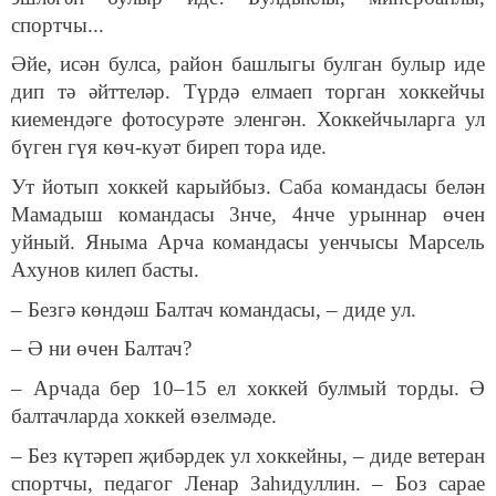
спортчы...
Әйе, исән булса, район башлыгы булган булыр иде
дип тә әйттеләр. Түрдә елмаеп торган хоккейчы
киемендәге фотосурәте эленгән. Хоккейчыларга ул
бүген гүя көч-куәт биреп тора иде.
Ут йотып хоккей карыйбыз. Саба командасы белән
Мамадыш командасы 3нче, 4нче урыннар өчен
уйный. Яныма Арча командасы уенчысы Марсель
Ахунов килеп басты.
– Безгә көндәш Балтач командасы, – диде ул.
– Ә ни өчен Балтач?
– Арчада бер 10–15 ел хоккей булмый торды. Ә
балтачларда хоккей өзелмәде.
– Без күтәреп җибәрдек ул хоккейны, – диде ветеран
спортчы, педагог Ленар Заһидуллин. – Боз сарае