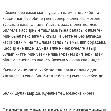
- Сезнең бер язмагызны укыган идем, анда кибеттә
кассирның бер әбинең пенсионер икәнен белмәгәне
турында язылган иде. Укыгач, рәхәтләнеп көлдек.
Билгеле, кассирның ташлама гына саласы килмәгән.
Мин быел пенсиягә чыктым. Кибеттә әйбер алганда
кассирдан миңа ташлама салдыгызмы, дип сорадым.
Кассир әйе диде. Шунда әллә ничек күңелгә авыр
булып китте. Мин үземне яшь күренәм дип йөри идем.
Минем пенсионер икәнем йөземә чыккан икән инде....
Кызым мине юата: кибетче ташлама салдым дип
ялганлаган сине. Син бит әле безнең кызлар кебек, ди.
Бәлки шулайдыр да. Күңелне төшермәскә кирәк!
Следите за самым важным и интересным в