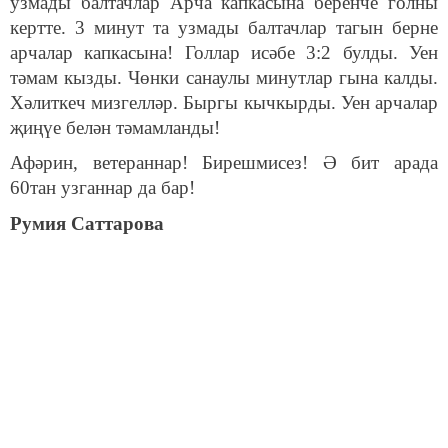
узмады балтачлар Арча капкасына беренче голны
кертте. 3 минут та узмады балтачлар тагын берне
арчалар капкасына! Голлар исәбе 3:2 булды. Уен
тәмам кызды. Чөнки санаулы минутлар гына калды.
Хәлиткеч мизгелләр. Быргы кычкырды. Уен арчалар
җиңүе белән тәмамланды!
Афәрин, ветераннар! Бирешмисез! Ә бит арада
60тан узганнар да бар!
Румия Саттарова