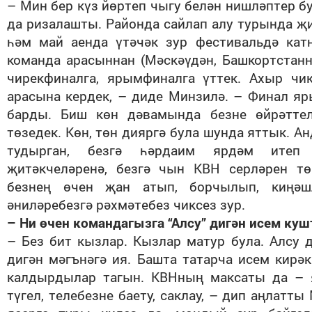
– Мин бер күз йөртеп чыгу белән нишләптер б
да ризалашты. Районда сайлап алу турында җ
һәм май аенда үтәчәк зур фестивальдә кат
команда арасыннан (Мәскәүдән, Башкортстанн
чирекфиналга, ярымфиналга үттек. Ахыр ч
арасына кердек, – диде Минзилә. – Финал я
барды. Биш көн дәвамында безне өйрәттел
төзедек. Көн, төн дияргә була шунда яттык. А
тудырган, безгә һәрдаим ярдәм итеп 
җитәкчеләренә, безгә чын КВН серләрен тө
безнең өчен җан атып, борчылып, киңәш
әниләребезгә рәхмәтебез чиксез зур.
– Ни өчен командагызга “Алсу” дигән исем ку
– Без бит кызлар. Кызлар матур була. Алсу д
дигән мәгънәгә ия. Башта татарча исем кирәк
калдырдылар тагын. КВНның максаты да – 
түгел, телебезне баету, саклау, – дип аңлатт