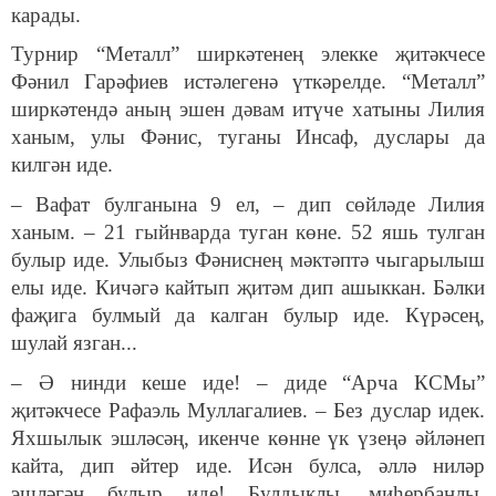
карады.
Турнир “Металл” ширкәтенең элекке җитәкчесе
Фәнил Гарәфиев истәлегенә үткәрелде. “Металл”
ширкәтендә аның эшен дәвам итүче хатыны Лилия
ханым, улы Фәнис, туганы Инсаф, дуслары да
килгән иде.
– Вафат булганына 9 ел, – дип сөйләде Лилия
ханым. – 21 гыйнварда туган көне. 52 яшь тулган
булыр иде. Улыбыз Фәниснең мәктәптә чыгарылыш
елы иде. Кичәгә кайтып җитәм дип ашыккан. Бәлки
фаҗига булмый да калган булыр иде. Күрәсең,
шулай язган...
– Ә нинди кеше иде! – диде “Арча КСМы”
җитәкчесе Рафаэль Муллагалиев. – Без дуслар идек.
Яхшылык эшләсәң, икенче көнне үк үзеңә әйләнеп
кайта, дип әйтер иде. Исән булса, әллә ниләр
эшләгән булыр иде! Булдыклы, миһербанлы,