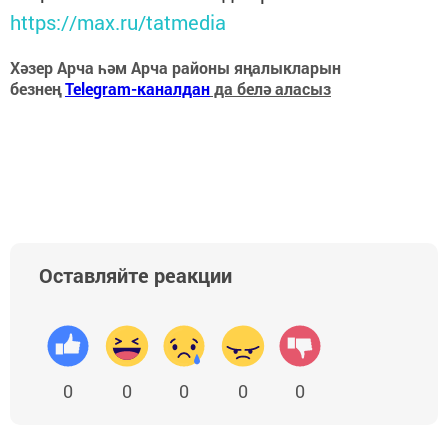
https://max.ru/tatmedia
Хәзер Арча һәм Арча районы яңалыкларын
безнең
Telegram-каналдан
да белә аласыз
Оставляйте реакции
0
0
0
0
0