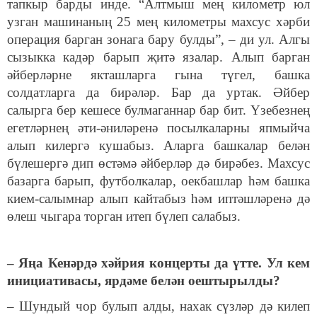
тапкыр барды инде. “Алтмыш мең километр юл
узган машинаның 25 мең километры махсус хәрби
операция барган зонага бару булды”, – ди ул. Алгы
сызыкка кадәр барып җитә язалар. Алып барган
әйберләрне якташларга гына түгел, башка
солдатларга да бирәләр. Бар да уртак. Әйбер
салырга бер кешесе булмаганнар бар бит. Үзебезнең
егетләрнең әти-әниләренә посылкаларны япмыйча
алып килергә кушабыз. Аларга башкалар белән
бүлешергә дип өстәмә әйберләр дә бирәбез. Махсус
базарга барып, футболкалар, оекбашлар һәм башка
кием-салымнар алып кайтабыз һәм иптәшләренә дә
өлеш чыгара торган итеп бүлеп салабыз.
– Яңа Кенәрдә хәйрия концерты да үтте. Ул кем
инициативасы, ярдәме белән оештырылды?
– Шундый чор булып алды, нахак сүзләр дә килеп