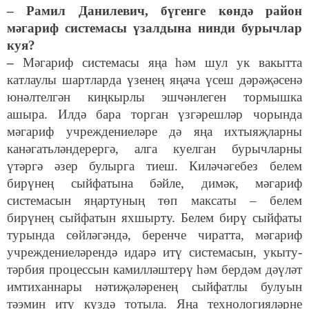
– Рамил Данилевич, бүгенге көндә район
мәгариф системасы үзалдына нинди бурычлар
куя?
–
Мәгариф системасы яңа һәм шул ук вакытта
катлаулы шартларда үзенең яңача үсеш дәрәҗәсенә
юнәлтелгән киңкырлы эшчәнлеген тормышка
ашыра. Илдә бара торган үзгәрешләр чорында
мәгариф учреждениеләре дә яңа ихтыяҗларны
канәгатьләндерергә, алга куелган бурычларны
үтәргә әзер булырга тиеш. Киләчәгебез белем
бирүнең сыйфатына бәйле, димәк, мәгариф
системасын яңартуның төп максаты – белем
бирүнең сыйфатын яхшырту. Белем бирү сыйфаты
турында сөйләгәндә, беренче чиратта, мәгариф
учреждениеләрендә идарә итү системасын, укыту-
тәрбия процессын камилләштерү һәм бердәм дәүләт
имтиханнары нәтиҗәләренең сыйфатлы булуын
тәэмин итү күздә тотыла. Яңа технологияләрне