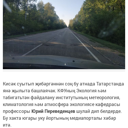
Кисәк суытып җибәргәннән соң бу атнада Татарстанда
янә җылыта башлаячак. КФУның Экология һәм
табигатьтән файдалану институтының метеорология,
климатология һәм атмосфера экологиясе кафедрасы
профессоры
Юрий Переведенцев
шулай дип белдерде.
Бу хакта югары уку йортының медиапорталы хәбәр
итә.