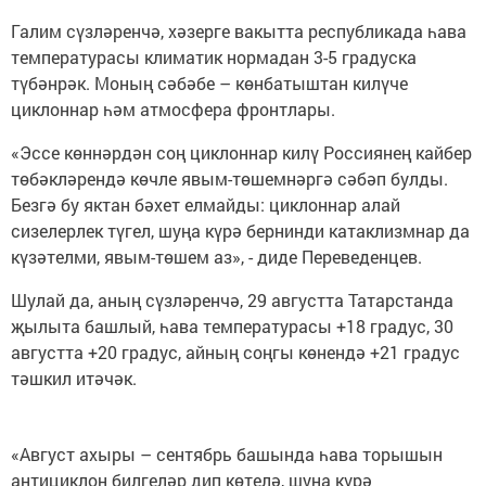
Галим сүзләренчә, хәзерге вакытта республикада һава
температурасы климатик нормадан 3-5 градуска
түбәнрәк. Моның сәбәбе – көнбатыштан килүче
циклоннар һәм атмосфера фронтлары.
«Эссе көннәрдән соң циклоннар килү Россиянең кайбер
төбәкләрендә көчле явым-төшемнәргә сәбәп булды.
Безгә бу яктан бәхет елмайды: циклоннар алай
сизелерлек түгел, шуңа күрә бернинди катаклизмнар да
күзәтелми, явым-төшем аз», - диде Переведенцев.
Шулай да, аның сүзләренчә, 29 августта Татарстанда
җылыта башлый, һава температурасы +18 градус, 30
августта +20 градус, айның соңгы көнендә +21 градус
тәшкил итәчәк.
«Август ахыры – сентябрь башында һава торышын
антициклон билгеләр дип көтелә, шуңа күрә