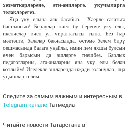
хезмәткәрләренә, әти-әниләргә. укучыларга
теләкләрегез.
– Яңа уку елына аяк басабыз. Хәерле сәгатьтә
башлансын! Берәүләр өчен бу беренче уку елы,
икенчеләр өчен ул чираттагысы гына. Без һәр
мәктәптә, балалар бакчасында, өстәмә белем бирү
оешмасында балага уңайлы, имин һәм яхшы булсын
өчен барысын да эшләргә тиешбез. Барлык
педагогларны, ата-аналарны яңа уку елы белән
котлыйм! Игелекле эшләрендә иҗади эзләнүләр, яңа
уңышлар телим.
Следите за самым важным и интересным в
Telegram-канале
Татмедиа
Читайте новости Татарстана в