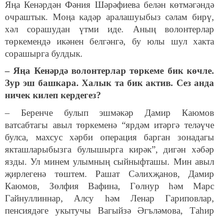
Яңа Кенәрдән Фәния Шәрәфиева белән көтмәгәндә
очраштык. Моңа кадәр аралашуыбыз сәлам бирү,
хәл сорашудан үтми иде. Аның волонтерлар
төркемендә икәнен белгәнгә, бу юлы шул хакта
сорашырга булдык.
– Яңа Кенәрдә волонтерлар төркеме бик көчле.
Зур эш башкара. Халык та бик актив. Сез анда
ничек килеп кердегез?
– Беренче булып эшмәкәр Дамир Каюмов
ватсабтагы авыл төркеменә “ярдәм итәргә теләүче
булса, махсус хәрби операция барган зонадагы
якташларыбызга булышырга кирәк”, дигән хәбәр
язды. Ул минем улымның сыйныфташы. Мин авыл
җирлегенә төштем. Рашат Сәлихҗанов, Дамир
Каюмов, Зөлфия Вафина, Гөлнур һәм Марс
Гайнуллиннар, Алсу һәм Ленар Гариповлар,
пенсиядәге укытучы Вагыйзә Әгъләмова, Таһир