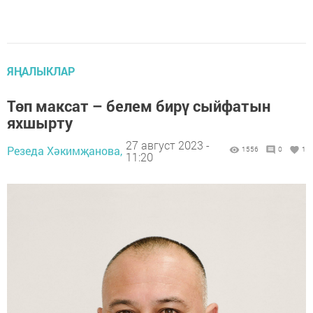
ЯҢАЛЫКЛАР
Төп максат – белем бирү сыйфатын
яхшырту
27 август 2023 -
Резеда Хәкимҗанова,
1556
0
1
11:20