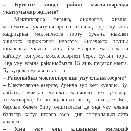
– Бүгенге көндә район мәктәпләрендә
укытучылар җитәме?
– Мәктәпләрдә физика, биология, химия,
математика укытучыларына ихтыяҗ зур. Бу яшь
кадрларны мәктәпләргә тарту буенча ныклап
эшләргә кирәклеген күрсәтә. Киләчәктә шушы
юнәлештә укыган яшь белгечләрне мәктәпләргә
кайтару көнүзәк мәсьәләләрнең берсе булып тора.
Яңа уку елына районыбызга 15 яшь педагог кайта.
Бу күңелгә җылылык өсти.
– Районыбыз мәктәпләре яңа уку елына әзерме?
– Мәктәпләрне әзерләү буенча зур көч куелды. Бу,
әлбәттә, мәктәп директорларының укытучылар,
хезмәткәрләр белән аңлашып эшләү нәтиҗәсе. Без,
барлык белем бирү оешмалары да яңа уку елына
балалар кабул итәргә әзер, дип горурланып әйтә
алабыз.
– Яңа уку елы алдыннан мәгариф