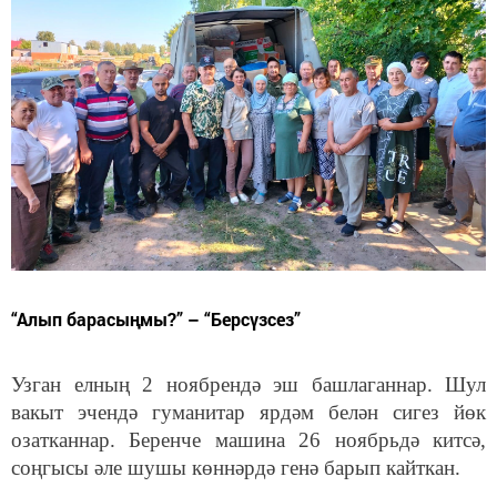
“Алып барасыңмы?” – “Берсүзсез”
Узган елның 2 ноябрендә эш башлаганнар. Шул
вакыт эчендә гуманитар ярдәм белән сигез йөк
озатканнар. Беренче машина 26 ноябрьдә китсә,
соңгысы әле шушы көннәрдә генә барып кайткан.