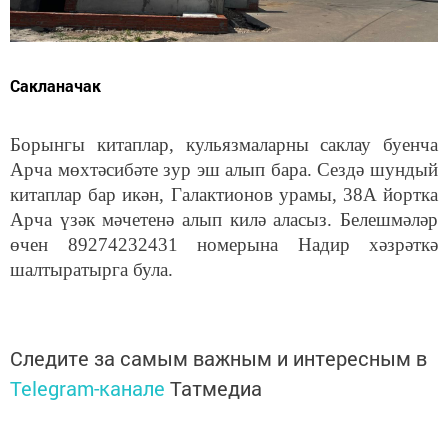
Сакланачак
Борынгы китаплар, кульязмаларны саклау буенча
Арча мөхтәсибәте зур эш алып бара. Сездә шундый
китаплар бар икән, Галактионов урамы, 38А йортка
Арча үзәк мәчетенә алып килә аласыз. Белешмәләр
өчен 89274232431 номерына Надир хәзрәткә
шалтыратырга була.
Следите за самым важным и интересным в
Telegram-канале
Татмедиа