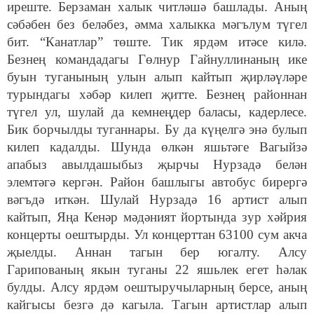
иреште. Берзаман халык читләшә башлады. Аның
сәбәбен без беләбез, әмма халыкка мәгълум түгел
бит. “Канатлар” төште. Тик ярдәм итәсе килә.
Безнең командадагы Гөлнур Гайнуллинаның ике
буын туганының улын алып кайтып җирләүләре
турындагы хәбәр килеп җитте. Безнең районнан
түгел ул, шулай да кемнеңдер баласы, кадерлесе.
Бик борчылды туганнары. Бу да күңелгә энә булып
килеп кадалды. Шунда өлкән яшьтәге Вагыйзә
апабыз авылдашыбыз җырчы Нурзадә белән
элемтәгә кергән. Район башлыгы автобус бирергә
вәгъдә иткән. Шулай Нурзадә 16 артист алып
кайтып, Яңа Кенәр мәдәният йортында зур хәйрия
концерты оештырды. Ул концерттан 63100 сум акча
җыелды. Аннан тагын бер югалту. Алсу
Гарипованың якын туганы 22 яшьлек егет һәлак
булды. Алсу ярдәм оештыручыларның берсе, аның
кайгысы безгә дә кагыла. Тагын артистлар алып