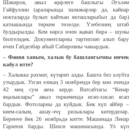
Шакиров, авыл җирлеге башлыгы Әгъзәм
Гайфуллин (араларында эшмәкәрләр дә, кайнар
нокталарда булып кайткан якташларыбыз да бар)
катнашында төркем төзелде. Үзебезнең штаб
булдырылды. Кем нәрсә өчен җавап бирә – шуны
билгеләдек. Документларны тәртипләп алып бару
өчен Габделбәр абый Сабировны чакырдык.
– Фәния ханым, халык бу башлангычны ничек
кабул итте?
– Халыкка рәхмәт, күтәреп алды. Башта без клубта
утырдык. Узган елның 3 ноябрендә бер көн эчендә
42 мең сум акча керде. Ватсабтагы “Кенәр
яңалыклары” авыл төркемендә исәп-хисап ясап
бардык. Фотоларны да куйдык. Бик күп әйбер –
кием-салым, ашау-эчү ризыклары китерделәр.
Беренче йөк 26 ноябрьдә китте. Машинада Ленар
Гарипов барды. Шәхси машинасында. Ул күп