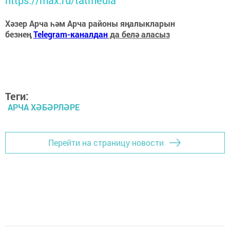
Хәзер Арча һәм Арча районы яңалыкларын
безнең
Telegram-каналдан
да белә аласыз
Теги:
АРЧА ХӘБӘРЛӘРЕ
Перейти на страницу новости