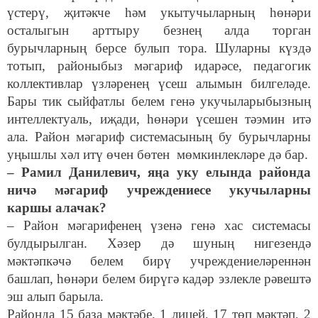
үстерү, җитәкче һәм укытучыларның һөнәри
осталыгын арттыру безнең алда торган
бурычларның берсе булып тора. Шуларны күздә
тотып, районыбыз мәгариф идарәсе, педагогик
коллективлар үзләренең үсеш алымын билгеләде.
Бары тик сыйфатлы белем генә укучыларыбызның
интеллектуаль, иҗади, һөнәри үсешен тәэмин итә
ала. Район мәгариф системасының бу бурычларны
уңышлы хәл итү өчен бөтен мөмкинлекләре дә бар.
– Рамил Данилевич,
яңа уку елында районда
ничә мәгариф учреждениесе укучыларны
каршы алачак?
– Район мәгарифенең үзенә генә хас системасы
булдырылган. Хәзер дә шуның нигезендә
мәктәпкәчә белем бирү учреждениеләреннән
башлап, һөнәри белем бирүгә кадәр эзлекле рәвештә
эш алып барыла.
Районда 15 база мәктәбе, 1 лицей, 17 төп мәктәп, 2