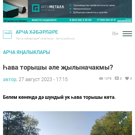
АРЧА ХӘБӘРЛӘРЕ
16+
"Арча хәбәрләре" газетасы - Арча районы
АРЧА ЯҢАЛЫКЛАРЫ
Һава торышы әле җылыначакмы?
автор,
27 август 2023 - 17:15
1376
0
0
Белем көнендә дә шундый ук һава торышы көтә.