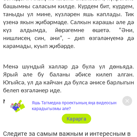
башымны саласым килде. Күрдем бит, күрдем,
таныды ул мине, күзләрен яшь каплады. Тик
үзенә якын җибәрмәде. Салкын карашы әле дә
күз алдымда, йөрәгемне өшетә. “Әни,
нишлисең син, әни”, – дип өзгәләнүемә дә
карамады, куып җибәрде.
Менә шундый хәлләр дә була ул дөньяда.
Ярый әле бу баланы әбисе килеп алган.
Югыйсә, ул да кайчан да булса әнисе барлыгын
белеп өзгәләнер иде.
Мансур
Яшь Татмедиа проектының яңа видеосын
карадыгызмы әле?
Карарга
Следите за самым важным и интересным в