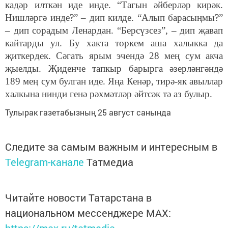
кадәр илткән иде инде. “Тагын әйберләр кирәк.
Нишләргә инде?” – дип килде. “Алып барасыңмы?”
– дип сорадым Ленардан. “Берсүзсез”, – дип җавап
кайтарды ул. Бу хакта төркем аша халыкка да
җиткердек. Сәгать ярым эчендә 28 мең сум акча
җыелды. Җиденче тапкыр барырга әзерләнгәндә
189 мең сум булган иде. Яңа Кенәр, тирә-як авыллар
халкына нинди генә рәхмәтләр әйтсәк тә аз булыр.
Тулырак газетабызның 25 август санында
Следите за самым важным и интересным в
Telegram-канале
Татмедиа
Читайте новости Татарстана в
национальном мессенджере MАХ:
https://max.ru/tatmedia