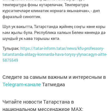
температура фоны күтәреләчәк. Температура
күрсәткечләре климатик нормага якынаячак», - дип
фаразлый синоптик.
Шул ук вакытта, Татарстанда җәйнең соңгы көне коры
һәм җылы була. Республика халкын Белем көнендә дә
шундый ук һава торышы көтә.
Тулырак:
https://tatar-inform.tatar/news/kfu-professory-
tatarstanda-aldagy-konnarda-hava-torysy-ylynacagyn-aitte-
5875549
Следите за самым важным и интересным в
Telegram-канале
Татмедиа
Читайте новости Татарстана в
национальном мессенджере MАХ: