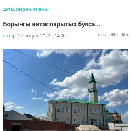
АРЧА ЯҢАЛЫКЛАРЫ
Борынгы китапларыгыз булса...
автор,
27 август 2023 - 14:00
977
0
0