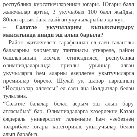
республика күрсәткечләреннән югары. Югары балл
җыючылар артты, 3 укучыбыз 100 балл җыйды.
80нән артык балл җыйган укучыларыбыз да күп.
– Сәләтле укучыларны кызыксындыру
максатында нинди эш алып барыла?
– Район җитәкчелеге тарафыннан ел саен талантлы
балаларны хөрмәтләү тантанасы үткәрелә, район
башлыгының исемле стипендиясе, республика
олимпиадаларында призлы урыннар алган
укучыларга һәм аларны әзерләгән укытучыларга
премияләр бирелә. Шулай ук шәһәр паркының
“Йолдызлар аллеясы” ел саен яңа йолдызлар белән
тулылана.
“Сәләтле балалар белән аерым эш алып бару
атласыбыз” бар. Олимпиадаларга хәзерлекне Казан
федераль университет галимнәре һәм үзебезнең
тәҗрибәле югары категорияле укытучылар белән
алып барабыз.