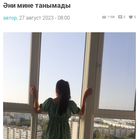
Әни мине танымады
автор,
27 август 2023 - 08:00
1186
0
0