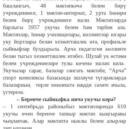
башлангыч, 48 мәктәпкәчә белем бирү
учреждениесе, 1 мәктәп-интернат, 2 урта һөнәри
белем бирү учреждениесе эшли. Мәктәпләрдә
барлыгы 5957 укучы белем һәм тәрбия ала.
Мәктәпләр, һөнәр училищелары, көллиятләр югары
уку йортлары белән хезмәттәшлек итә, профильле
сыйныфлар булдырыла. Арча педагогия көллияте
белән тыгыз хезмәттәшлек итәбез. Шулай ук өстәмә
белем учреждениеләре тулы көченә эшләп килә.
Укучылар сарае, балалар сәнгать мәктәбе, “Арча”
спорт комплексы базасында эшләүче түгәрәкләрдә
балаларның төрле юнәлештә иҗади сәләте ачыла,
үстерелә.
– Беренче сыйныфка ничә укучы керә?
–
1 сентябрьдә районыбыз мәктәпләрендә 610
укучы өчен беренче тапкыр мәктәп кыңгыравы
чыңлаячак. Алар мәктәптә ныклы белем алырлар
дип ышанам.