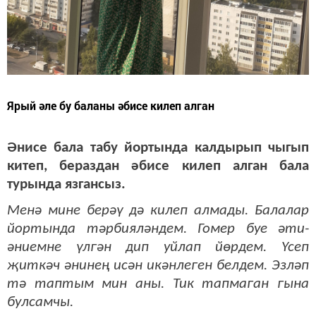
Ярый әле бу баланы әбисе килеп алган
Әнисе бала табу йортында калдырып чыгып
китеп, бераздан әбисе килеп алган бала
турында язгансыз.
Менә мине берәү дә килеп алмады. Балалар
йортында тәрбияләндем. Гомер буе әти-
әниемне үлгән дип уйлап йөрдем. Үсеп
җиткәч әнинең исән икәнлеген белдем. Эзләп
тә таптым мин аны. Тик тапмаган гына
булсамчы.