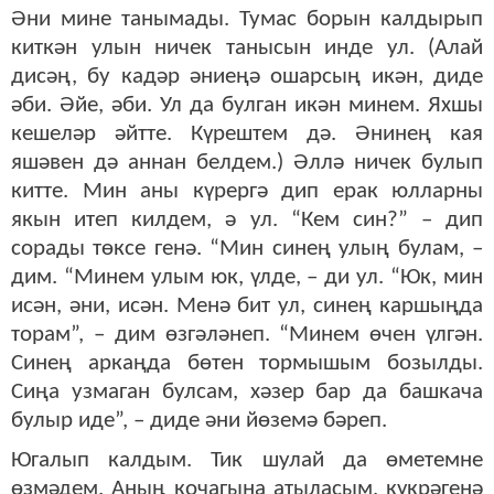
Әни мине танымады. Тумас борын калдырып
киткән улын ничек танысын инде ул. (Алай
дисәң, бу кадәр әниеңә ошарсың икән, диде
әби. Әйе, әби. Ул да булган икән минем. Яхшы
кешеләр әйтте. Күрештем дә. Әнинең кая
яшәвен дә аннан белдем.) Әллә ничек булып
китте. Мин аны күрергә дип ерак юлларны
якын итеп килдем, ә ул. “Кем син?” – дип
сорады төксе генә. “Мин синең улың булам, –
дим. “Минем улым юк, үлде, – ди ул. “Юк, мин
исән, әни, исән. Менә бит ул, синең каршыңда
торам”, – дим өзгәләнеп. “Минем өчен үлгән.
Синең аркаңда бөтен тормышым бозылды.
Сиңа узмаган булсам, хәзер бар да башкача
булыр иде”, – диде әни йөземә бәреп.
Югалып калдым. Тик шулай да өметемне
өзмәдем. Аның кочагына атыласым, күкрәгенә