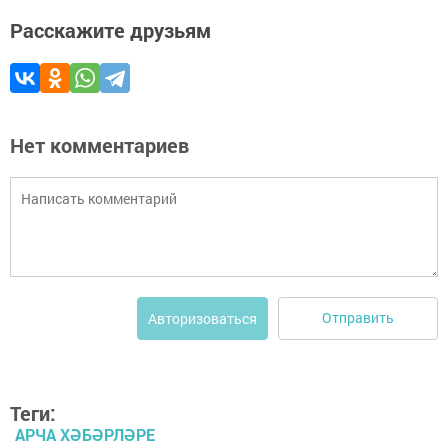
Расскажите друзьям
Нет комментариев
Отправить
Авторизоваться
Теги:
АРЧА ХӘБӘРЛӘРЕ