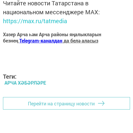
Читайте новости Татарстана в
национальном мессенджере MАХ:
https://max.ru/tatmedia
Хәзер Арча һәм Арча районы яңалыкларын
безнең
Telegram-каналдан
да белә аласыз
Теги:
АРЧА ХӘБӘРЛӘРЕ
Перейти на страницу новости