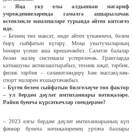
– Яңа уку елы алдыннан мәгариф
учреждениеләрендә гамәлгә ашырылачак
өстенлекле юнәлешләре турында әйтеп китсәгез
иде.
– Безнең төп максат, инде әйтеп үткәнемчә, белем
бирү сыйфатын күтәрү. Моңа укытучыларның
һөнәри үсеше аша ирешәчәкбез. Сәләтле балалар
белән эшләү системасы үстереләчәк. Грантларда
катнашуны активлаштырабыз, техник иҗат, тәрбия,
физик тәрбия – сәламәтләндерү һәм массакүләм-
спорт эшләрен яхшыртачакбыз.
– Бүген белем сыйфатын билгеләүче төп фактор
– ул бердәм дәүләт имтиханнары нәтиҗәләре.
Район буенча күрсәткечләр сөендерәме?
– 2023 елгы бердәм дәүләт имтиханнарының күп
фәннәр буенча нәтиҗәләренең уртача баллары