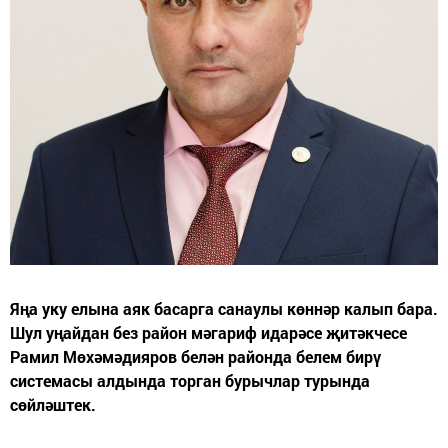
Яңа уку елына аяк басарга санаулы көннәр калып бара.
Шул уңайдан без район мәгариф идарәсе җитәкчесе
Рамил Мөхәмәдияров белән районда белем бирү
системасы алдында торган бурычлар турында
сөйләштек.