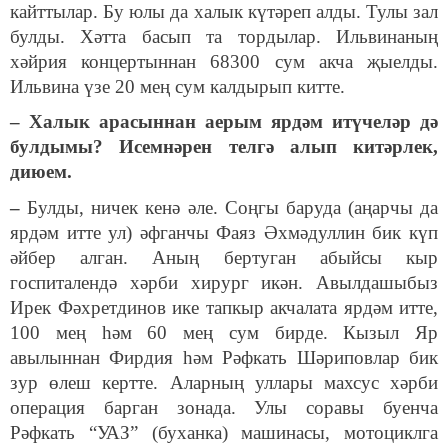
кайттылар. Бу юлы да халык күтәреп алды. Тулы зал
булды. Хәтта басып та тордылар. Ильвинаның
хәйрия концертыннан 68300 сум акча җыелды.
Ильвина үзе 20 мең сум калдырып китте.
– Халык арасыннан аерым ярдәм итүчеләр дә
булдымы? Исемнәрен телгә алып китәрлек,
диюем.
–
Булды, ничек кенә әле. Соңгы баруда (аңарчы да
ярдәм итте ул) әфганчы Фаяз Әхмәдуллин бик күп
әйбер алган. Аның бертуган абыйсы кыр
госпиталендә хәрби хирург икән. Авылдашыбыз
Ирек Фәхретдинов ике тапкыр акчалата ярдәм итте,
100 мең һәм 60 мең сум бирде. Кызыл Яр
авылыннан Фирдия һәм Рәфкать Шәриповлар бик
зур өлеш кертте. Аларның уллары махсус хәрби
операция барган зонада. Улы соравы буенча
Рәфкать “УАЗ” (буханка) машинасы, мотоциклга