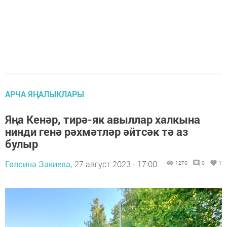
АРЧА ЯҢАЛЫКЛАРЫ
Яңа Кенәр, тирә-як авыллар халкына
нинди генә рәхмәтләр әйтсәк тә аз
булыр
Гөлсинә Зәкиева,
27 август 2023 - 17:00
1270
0
1