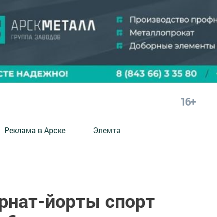
16+
Реклама в Арске
Элемтә
ернат-йорты спорт