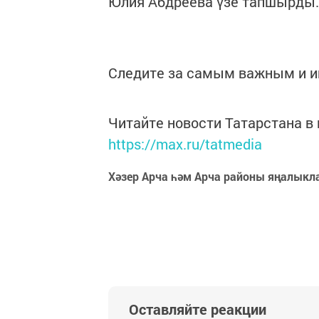
Юлия Абдреева үзе тапшырды.
Следите за самым важным и 
Читайте новости Татарстана 
https://max.ru/tatmedia
Хәзер Арча һәм Арча районы яңалыкл
Оставляйте реакции