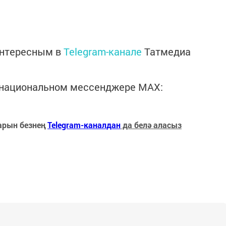
интересным в
Telegram-канале
Татмедиа
в национальном мессенджере MАХ:
арын безнең
Telegram-каналдан
да белә аласыз