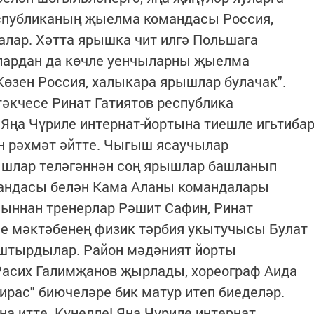
еспубликаның җыелма командасы Россия,
лар. Хәтта ярышка чит илгә Польшага
лардан да көчле уенчыларны җыелма
Көзен Россия, халыкара ярышлар булачак".
әкчесе Ринат Гатиятов республика
Яңа Чүриле интернат-йортына тиешле игьтиба
н рәхмәт әйтте. Чыгыш ясаучылар
ышлар теләгәннән соң ярышлар башланып
омандасы белән Кама Аланы командалары
сыннан тренерлар Рәшит Сафин, Ринат
е мәктәбенең физик тәрбия укытучысы Булат
ештырдылар. Район мәдәният йорты
 Расих Галимҗанов җырлады, хореограф Аида
ирас" биючеләре бик матур итеп биеделәр.
а итте. Күңелле! Яңа Чүриле интернат