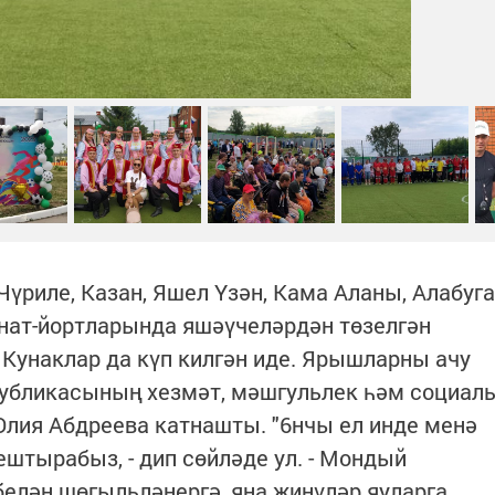
үриле, Казан, Яшел Үзән, Кама Аланы, Алабуга
нат-йортларында яшәүчеләрдән төзелгән
Кунаклар да күп килгән иде. Ярышларны ачу
убликасының хезмәт, мәшгульлек һәм социал
лия Абдреева катнашты. "6нчы ел инде менә
тырабыз, - дип сөйләде ул. - Мондый
белән шөгыльләнергә, яңа җиңүләр яуларга