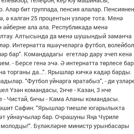
. Алар бит группада, пенсия алалар. Пенсияне
, ә калган 25 процентын үзләре тота. Менә
н әйберне ала ала. Республикада менә
алтау. Алтысында да менә шушындый заманча
р. Интернатта яшәүчеләргә футбол, волейбол
әр бар". Командадагы егетләр дару эчеп кенә
м. - Берсе генә эчә. Ә интернатта төрлесе бар
а торганы да...". Ярышлар кичкә кадәр барды.
дылар. "Футбол уйнарга яратабыз", - ди үзләр
ел Үзән командасы, 2нче - Казан, 3 нче
че - Чистай, 6нчы - Кама Аланы командасы.
Рәшит Сафин: "Ярышлар тиешле югарылыкта
әйбәт уйнаучылар бар. Очрашуны Яңа Чүриле
 молодцы!". Бүләкләрне министр урынбасары