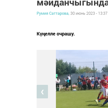
мәйданчыгында
Румия Саттарова,
30 июнь 2023 - 13:37
Күңелле очрашу.
❮