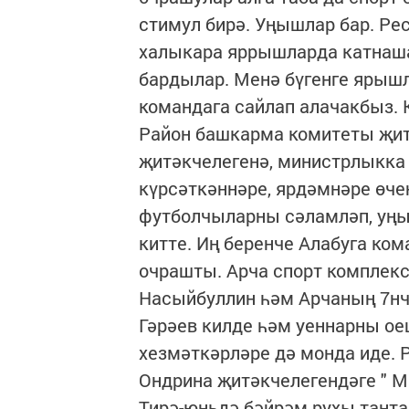
стимул бирә. Уңышлар бар. Р
халыкара яррышларда катнаша
бардылар. Менә бүгенге ярыш
командага сайлап алачакбыз. 
Район башкарма комитеты җит
җитәкчелегенә, министрлыкка 
күрсәткәннәре, ярдәмнәре өче
футболчыларны сәламләп, уң
китте. Иң беренче Алабуга к
очрашты. Арча спорт комплек
Насыйбуллин һәм Арчаның 7нч
Гәрәев килде һәм уеннарны о
хезмәткәрләре дә монда иде.
Ондрина җитәкчелегендәге " М
Тирә-юньдә бәйрәм рухы тантан