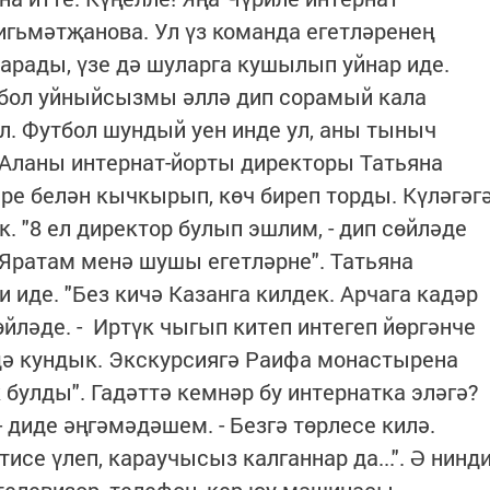
игьмәтҗанова. Ул үз команда егетләренең
арады, үзе дә шуларга кушылып уйнар иде.
утбол уйныйсызмы әллә дип сорамый кала
л. Футбол шундый уен инде ул, аны тыныч
 Аланы интернат-йорты директоры Татьяна
ре белән кычкырып, көч биреп торды. Күләгәг
 "8 ел директор булып эшлим, - дип сөйләде
. Яратам менә шушы егетләрне". Татьяна
 иде. "Без кичә Казанга килдек. Арчага кадәр
сөйләде. - Иртүк чыгып китеп интегеп йөргәнче
дә кундык. Экскурсиягә Раифа монастырена
 булды". Гадәттә кемнәр бу интернатка эләгә?
 диде әңгәмәдәшем. - Безгә төрлесе килә.
исе үлеп, караучысыз калганнар да...". Ә нинд
елевизор, телефон, кер юу машинасы,