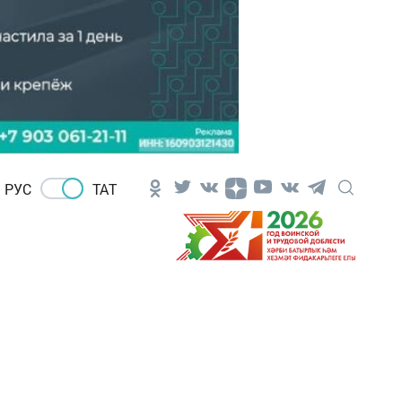
РУС
ТАТ