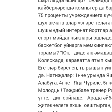
кайберләрендә компьтер да бар
75 проценты учреждениегә күчә
шул акчага алар үзләре теләгә
шушындый интернат йортлар 
спорт мәйданчыклары эшләделә
баскетбол уйнарга мөмкинлекл
торамы? "Юк, - диде әңгәмәдәше
Коляскада, караватта ятып кын
Егетләр бирелеп, тырышып уйна
дә. Нәтиҗәләр: 1нче урында Яш
Алабуга, 4нче - Яңа Чүриле, 5н
Молодцы! Тәҗрибәле тренер 
үтте, - дип сөйләде. - Арада 
җитәкчелеге яхшы оештырган,