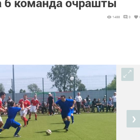
 6 команда очрашты
1488
0
❯