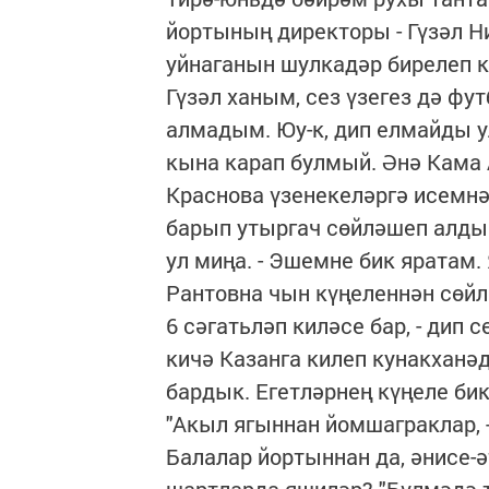
йортының директоры - Гүзәл Н
уйнаганын шулкадәр бирелеп к
Гүзәл ханым, сез үзегез дә ф
алмадым. Юу-к, дип елмайды у
кына карап булмый. Әнә Кама
Краснова үзенекеләргә исемнә
барып утыргач сөйләшеп алдык.
ул миңа. - Эшемне бик яратам
Рантовна чын күңеленнән сөйли
6 сәгатьләп киләсе бар, - дип 
кичә Казанга килеп кунакханә
бардык. Егетләрнең күңеле бик
"Акыл ягыннан йомшаграклар, -
Балалар йортыннан да, әнисе-әт
шартларда яшиләр? "Бүлмәдә т