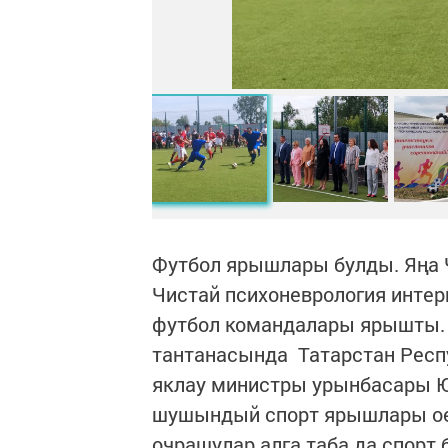
Футбол ярышлары булды. Яңа Ч
Чистай психоневрология интер
футбол командалары ярышты. 
тантанасында Татарстан Респ
яклау министры урынбасары Ю
шушындый спорт ярышлары оеш
очрашулар алга таба да спорт 