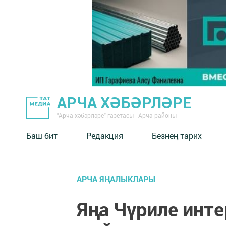
АРЧА ХӘБӘРЛӘРЕ
"Арча хәбәрләре" газетасы - Арча районы
Баш бит
Редакция
Безнең тарих
АРЧА ЯҢАЛЫКЛАРЫ
Яңа Чүриле инт