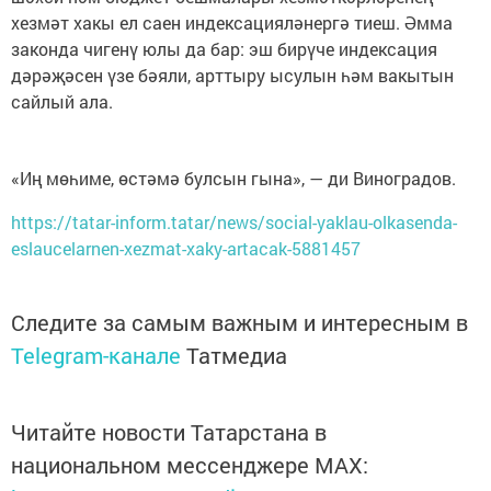
хезмәт хакы ел саен индексацияләнергә тиеш. Әмма
законда чигенү юлы да бар: эш бирүче индексация
дәрәҗәсен үзе бәяли, арттыру ысулын һәм вакытын
сайлый ала.
«Иң мөһиме, өстәмә булсын гына», — ди Виноградов.
https://tatar-inform.tatar/news/social-yaklau-olkasenda-
eslaucelarnen-xezmat-xaky-artacak-5881457
Следите за самым важным и интересным в
Telegram-канале
Татмедиа
Читайте новости Татарстана в
национальном мессенджере MАХ: