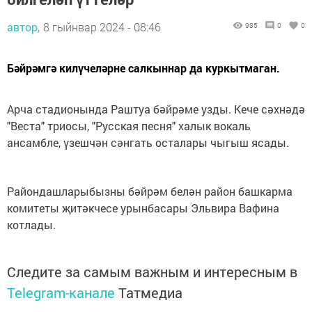
автор,
8 гыйнвар 2024 - 08:46
985
0
0
Бәйрәмгә килүчеләрне салкыннар да куркытмаган.
Арча стадионында Раштуа бәйрәме узды. Кече сәхнәдә
"Веста" триосы, "Русская песня" халык вокаль
ансамбле, үзешчән сәнгать осталары чыгыш ясады.
Райондашларыбызны бәйрәм белән район башкарма
комитеты җитәкчесе урынбасары Эльвира Вафина
котлады.
Следите за самым важным и интересным в
Telegram-канале
Татмедиа