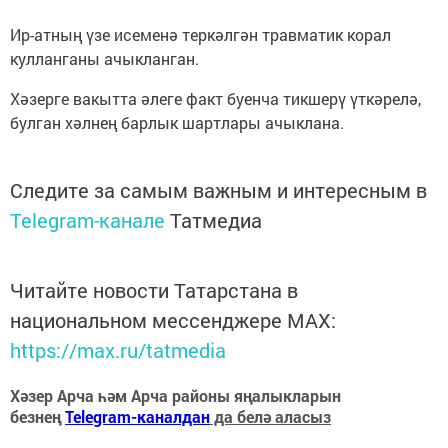
Ир-атның үзе исеменә теркәлгән травматик корал
кулланганы ачыкланган.
Хәзерге вакытта әлеге факт буенча тикшерү үткәрелә,
булган хәлнең барлык шартлары ачыклана.
Следите за самым важным и интересным в
Telegram-канале
Татмедиа
Читайте новости Татарстана в
национальном мессенджере MАХ:
https://max.ru/tatmedia
Хәзер Арча һәм Арча районы яңалыкларын
безнең
Telegram-каналдан
да белә аласыз