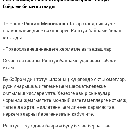
бәйрәме белән котлады
ТР Рәисе
Рөстәм Миңнеханов
Татарстанда яшәүче
православие дине вәкилләрен Раштуа бәйрәме белән
котлады.
«Православие динендәге хөрмәтле ватандашлар!
Сезне тантаналы Раштуа бәйрәме уңаеннан тәбрик
итәм.
Бу бәйрәм дин тотучыларның күңелендә якты өметләр,
рухи яңарышка, игелеккә һәм шәфкатьлелеккә
омтылыш хисләре уята. Хәзерге авыр сынаулар
чорында җәмгыятьтә мондый изге гамәлләргә ихтыяҗ
тагын да арта, милләтенә һәм диненә карамастан,
һәркем аларны йөрәгенә якын кабул итә.
Раштуа – зур дини бәйрәм булу белән беррәттән,