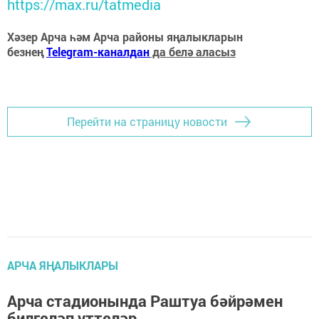
https://max.ru/tatmedia
Хәзер Арча һәм Арча районы яңалыкларын
безнең
Telegram-каналдан
да белә аласыз
Перейти на страницу новости
АРЧА ЯҢАЛЫКЛАРЫ
Арча стадионында Раштуа бәйрәмен
билгеләп үттеләр