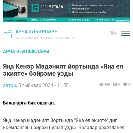
АРЧА ХӘБӘРЛӘРЕ
16+
"Арча хәбәрләре" газетасы - Арча районы
АРЧА ЯҢАЛЫКЛАРЫ
Яңа Кенәр Мәдәният йортында «Яңа ел
әкияте» бәйрәме узды
автор,
8 гыйнвар 2024 - 11:55
966
0
0
Балаларга бик ошаган.
Яңа Кенәр мәдәният йортында "Яңа ел әкияте" дип
исемләнгән бәйрәм булып узды. Балалар рәхәтләнеп