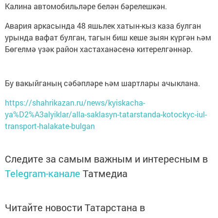
Калина автомобильләре белән бәрелешкән.
Авария аркасында 48 яшьлек хатын-кыз каза булган
урында вафат булган, тагын биш кеше зыян күргән һәм
Бөгелмә үзәк район хастаханәсенә китерелгәннәр.
Бу вакыйганың сәбәпләре һәм шартлары ачыклана.
https://shahrikazan.ru/news/kyiskacha-
ya%D2%A3alyiklar/alla-saklasyn-tatarstanda-kotockyc-iul-
transport-halakate-bulgan
Следите за самым важным и интересным в
Telegram-канале
Татмедиа
Читайте новости Татарстана в