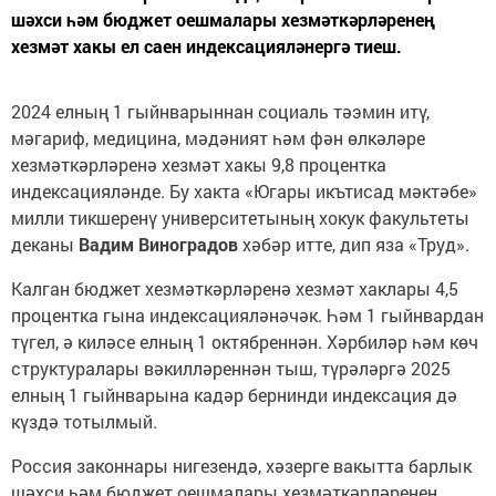
шәхси һәм бюджет оешмалары хезмәткәрләренең
хезмәт хакы ел саен индексацияләнергә тиеш.
2024 елның 1 гыйнварыннан социаль тәэмин итү,
мәгариф, медицина, мәдәният һәм фән өлкәләре
хезмәткәрләренә хезмәт хакы 9,8 процентка
индексацияләнде. Бу хакта «Югары икътисад мәктәбе»
милли тикшеренү университетының хокук факультеты
деканы
Вадим Виноградов
хәбәр итте, дип яза «Труд».
Калган бюджет хезмәткәрләренә хезмәт хаклары 4,5
процентка гына индексацияләнәчәк. Һәм 1 гыйнвардан
түгел, ә киләсе елның 1 октябреннән. Хәрбиләр һәм көч
структуралары вәкилләреннән тыш, түрәләргә 2025
елның 1 гыйнварына кадәр бернинди индексация дә
күздә тотылмый.
Россия законнары нигезендә, хәзерге вакытта барлык
шәхси һәм бюджет оешмалары хезмәткәрләренең