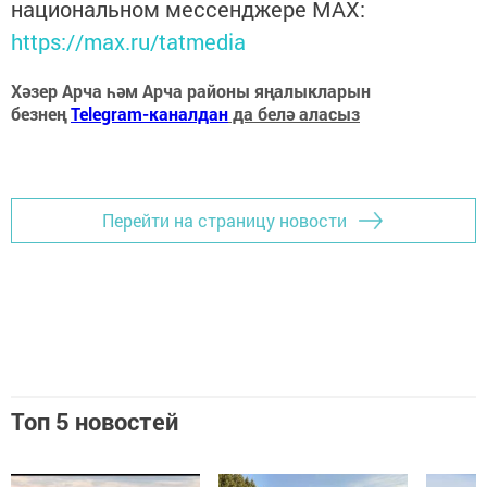
национальном мессенджере MАХ:
https://max.ru/tatmedia
Хәзер Арча һәм Арча районы яңалыкларын
безнең
Telegram-каналдан
да белә аласыз
Перейти на страницу новости
Топ 5 новостей