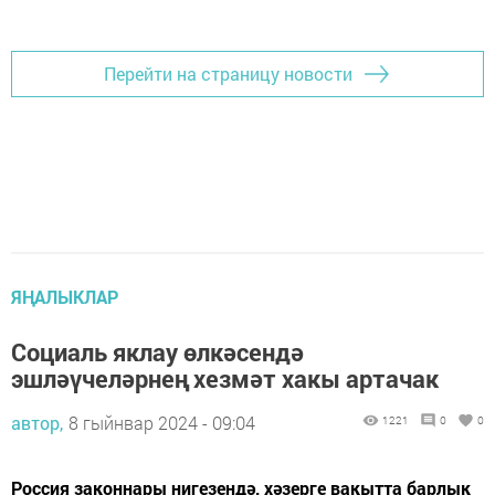
Перейти на страницу новости
ЯҢАЛЫКЛАР
Социаль яклау өлкәсендә
эшләүчеләрнең хезмәт хакы артачак
автор,
8 гыйнвар 2024 - 09:04
1221
0
0
Россия законнары нигезендә, хәзерге вакытта барлык