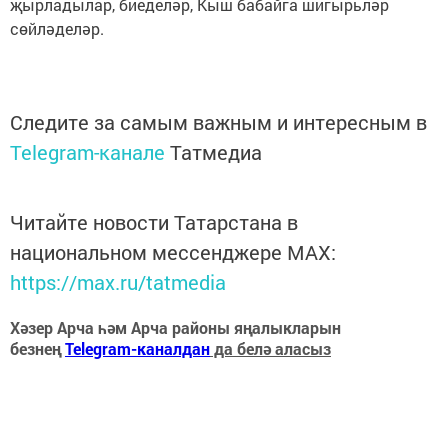
җырладылар, биеделәр, Кыш бабайга шигырьләр
сөйләделәр.
Следите за самым важным и интересным в
Telegram-канале
Татмедиа
Читайте новости Татарстана в
национальном мессенджере MАХ:
https://max.ru/tatmedia
Хәзер Арча һәм Арча районы яңалыкларын
безнең
Telegram-каналдан
да белә аласыз