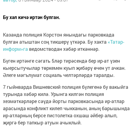
Бу хәл кичә иртән булган.
Казанда полиция Корстон янындагы парковкада
булган атыштан соң тикшерү үткәрә. Бу хакта
«Татар-
информ»га
ведомстводан хәбәр иткәннәр.
Бүген иртәнге сәгать 5ләр тирәсендә бер ир-ат үзен
кыерсытучылар төркемен куып җибәрү өчен ут ачкан.
Әлеге мәгълүмат социаль челтәрләрдә таралды.
7 гыйнварда Вишневский полиция бүлегенә бу вакыйга
турында хәбәр килә. Урынга килгән полиция
хезмәткәрләре сәүдә йорты парковкасында ир-атлар
арасында конфликт килеп чыкканын, аның барышында
ир-атларның берсе пистолетка охшаш әйбер алып,
җиргә бер тапкыр атуын ачыклый.