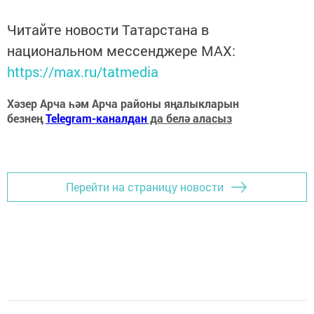
Читайте новости Татарстана в
национальном мессенджере MАХ:
https://max.ru/tatmedia
Хәзер Арча һәм Арча районы яңалыкларын
безнең
Telegram-каналдан
да белә аласыз
Перейти на страницу новости