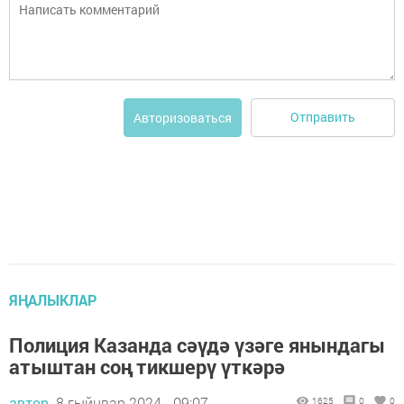
Отправить
Авторизоваться
ЯҢАЛЫКЛАР
Полиция Казанда сәүдә үзәге янындагы
атыштан соң тикшерү үткәрә
автор,
8 гыйнвар 2024 - 09:07
1625
0
0