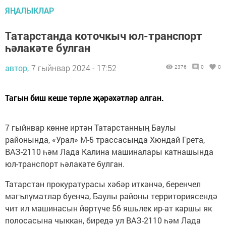
ЯҢАЛЫКЛАР
Татарстанда коточкыч юл-транспорт
һәлакәте булган
автор,
7 гыйнвар 2024 - 17:52
2376
0
0
Тагын биш кеше төрле җәрәхәтләр алган.
7 гыйнвар көнне иртән Татарстанның Баулы
районында, «Урал» М-5 трассасында Хюндай Грета,
ВАЗ-2110 һәм Лада Калина машиналары катнашында
юл-транспорт һәлакәте булган.
Татарстан прокуратурасы хәбәр иткәнчә, беренчел
мәгълүматлар буенча, Баулы районы территориясендә
чит ил машинасын йөртүче 56 яшьлек ир-ат каршы як
полосасына чыккан, биредә ул ВАЗ-2110 һәм Лада