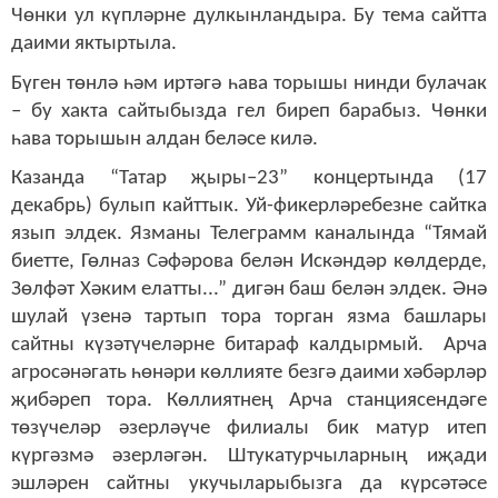
Чөнки ул күпләрне дулкынландыра. Бу тема сайтта
даими яктыртыла.
Бүген төнлә һәм иртәгә һава торышы нинди булачак
– бу хакта сайтыбызда гел биреп барабыз. Чөнки
һава торышын алдан беләсе килә.
Казанда “Татар җыры–23” концертында (17
декабрь) булып кайттык. Уй-фикерләребезне сайтка
язып элдек. Язманы Телеграмм каналында “Тямай
биетте, Гөлназ Сәфәрова белән Искәндәр көлдерде,
Зөлфәт Хәким елатты...” дигән баш белән элдек. Әнә
шулай үзенә тартып тора торган язма башлары
сайтны күзәтүчеләрне битараф калдырмый. Арча
агросәнәгать һөнәри көллияте безгә даими хәбәрләр
җибәреп тора. Көллиятнең Арча станциясендәге
төзүчеләр әзерләүче филиалы бик матур итеп
күргәзмә әзерләгән. Штукатурчыларның иҗади
эшләрен сайтны укучыларыбызга да күрсәтәсе