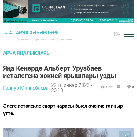
АРЧА ХӘБӘРЛӘРЕ
16+
"Арча хәбәрләре" газетасы - Арча районы
АРЧА ЯҢАЛЫКЛАРЫ
Яңа Кенәрдә Альберт Урузбаев
истәлегенә хоккей ярышлары узды
22 гыйнвар 2023 -
Гөлнур Миннебаева,
1392
0
0
20:10
Әлеге истәлекле спорт чарасы быел өченче тапкыр
үтте.