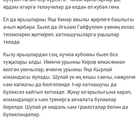
ярдәм итәргә теләүчеләр дә елдан ел күбәя генә.
Ел да ярышларны Яңа Кенәр авылы җирлеге башлыгы
ачып җибәрә. Быел да Әгъзәм Гайфуллин үзенең ихлас
теләкләрен җиткереп, катнашучыларга уңышлар
теләде.
Кызу ярышлардан соң, күчмә кубокны быел боз
хуҗалары алды. Икенче урынны Киров өлкәсеннән
килгән уенчылар, өченче урынны Яңа Кырлай
командасы яулады. Шулай ук иң яхшы сакчы, һөҗүмче
һәм капкачы да билгеләнде. Һәр катнашучы да
бүләксез кайтып китмәде. Җиңү югарылыгына карап,
командаларга һәм тренерга акчалата бүләкләр
бирелде. Шулай ук медаль һәм грамоталар белән дә
бүләкләнделәр.