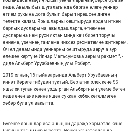
кеше. Авылыбыз шугалагында барган әлеге уеннар
әтием рухына дога булып барып ирешсен дигән
теләктә калам. Ярышларны оештыруда ярдәм иткән
барлык дусларыма, авылдашларга, әтиемнең
дусларына һәм рухи яктан миңа көч биреп торучы
әниемә, үземнең гаиләмә чиксез рәхмәтемне җиткерәм.
Өч ел дәвамында уеннарны оештыруда аеруча зур
өлешен кертүче Илнар Мәгъсумовка аерым рәхмәт ", -
диде Альберт Урузбаевның улы Роберт.
2019 елның 16 гыйнварында Альберт Урузбаевның
кинәт йөрәге тибүдән туктый. Бер атна элек кенә 55
яшьлек туган көнен уздырган Альбертның үлеме бөтен
кеше өчен аяз көнне яшен суккан кебек көтелмәгән
хәбәр була ул вакытта.
Бүгенге ярышлар исә аның ни дәрәҗә хөрмәтле кеше
булуын тагын бер күрсәтә. Чөнки җанатарлар да,