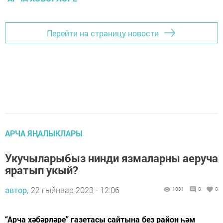
Перейти на страницу новости
АРЧА ЯҢАЛЫКЛАРЫ
Укучыларыбыз нинди язмаларны аеруча
яратып укый?
автор,
22 гыйнвар 2023 - 12:06
1031
0
0
“Арча хәбәрләре” газетасы сайтына без район һәм