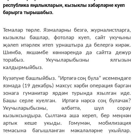
республика яңалыкларын, кызыклы хәбәрләрне куеп
барырга тырышабыз.
Темалар төрле. Язмаларны безгә, журналистларга,
кызыклы башлар, фотолар куеп, сайт укучыны
җәлеп итәрлек итеп урнаштыра да белергә кирәк.
Шимбә, якшәмбе көннәрендә дә сайтта дежур
торабыз. Укучыларыбызны ялгызын
калдырмыйбыз.
Күзәтүне башлыйбыз. “Иртәгә соң була” исемендәге
язмада (19 декабрь) махсус хәрби операция барган
зонага гуманитар ярдәм турында язылган иде.
Башы серле куелган. Иртәгә нәрсә соң булачак?
Укучыларыбызны, әлбәттә, шул сорау
кызыксындыра. Сылтама аша кереп, бер меңнән
артык кеше укыды. Гомумән, мобилизация
темасына багышланган мәкаләләрне укыйлар.