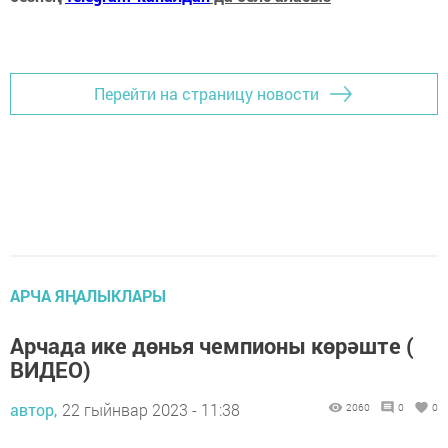
Перейти на страницу новости
АРЧА ЯҢАЛЫКЛАРЫ
Арчада ике дөнья чемпионы көрәште (
ВИДЕО)
автор,
22 гыйнвар 2023 - 11:38
2060
0
0