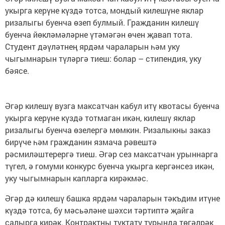
укырга керүне күздә тотса, мондый килешүне яклар
ризалыгы буенча өзеп булмый. Гражданин килешү
буенча йөкләмәләрне үтәмәгән өчен җавап тота.
Студент дәүләтнең ярдәм чараларын һәм уку
чыгымнарын түләргә тиеш: болар – стипендия, уку
бәясе.
Әгәр килешү вузга максатчан кабул итү квотасы буенча
укырга керүне күздә тотмаган икән, килешү яклар
ризалыгы буенча өзелергә мөмкин. Ризалыкны заказ
бирүче һәм гражданин язмача рәвештә
рәсмиләштерергә тиеш. Әгәр сез максатчан урыннарга
түгел, ә гомуми конкурс буенча укырга кергәнсез икән,
уку чыгымнарын капларга кирәкмәс.
Әгәр дә килешү башка ярдәм чараларын тәкъдим итүне
күздә тотса, бу мәсьәләне шәхси тәртиптә җайга
салырга кирәк. Контрактны туктату турында төгәлрәк