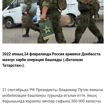
2022 елның 24 февралендә Россия армиясе Донбасста
махсус хәрби операция башлады (»Ватаным
Татарстан»).
21 сентябрьдә РФ Президенты Владимир Путин өлешчә
мобилизация башлануы турында игълан итте. Аның
барышында кораллы көчләр сафына 300 000 запасчы