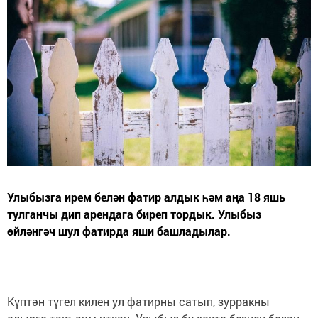
Улыбызга ирем белән фатир алдык һәм аңа 18 яшь
тулганчы дип арендага биреп тордык. Улыбыз
өйләнгәч шул фатирда яши башладылар.
Күптән түгел килен ул фатирны сатып, зурракны