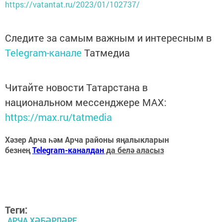
https://vatantat.ru/2023/01/102737/
Следите за самым важным и интересным в
Telegram-канале
Татмедиа
Читайте новости Татарстана в
национальном мессенджере MАХ:
https://max.ru/tatmedia
Хәзер Арча һәм Арча районы яңалыкларын
безнең
Telegram-каналдан
да белә аласыз
Теги:
АРЧА ХӘБӘРЛӘРЕ