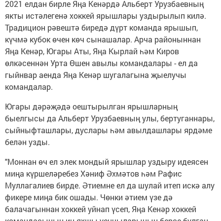
2021 елдан бирле Яңа Кенәрдә Альберт Урузбаевның
якты истәлегенә хоккей ярышлары уздырылып килә.
Традицион рәвештә биредә дүрт команда ярышып,
күчмә кубок өчен көч сынашалар. Арча районыннан
Яңа Кенәр, Югары Аты, Яңа Кырлай һәм Киров
өлкәсеннән Урта Өшен авылы командалары - ел да
гыйнвар аенда Яңа Кенәр шугалагына җыелучы
командалар.
Югары дәрәҗәдә оештырылган ярышларның
быелгысы да Альберт Урузбаевның улы, бертуганнары,
сыйныфташлары, дуслары һәм авылдашлары ярдәме
белән узды.
"Моннан өч ел элек мондый ярышлар уздыру идеясен
миңа күршеләребез Хәниф Әхмәтов һәм Рафис
Муллагалиев бирде. Әтиемне ел да шулай итеп искә алу
фикере миңа бик ошады. Чөнки әтием үзе дә
балачагыннан хоккей уйнап үсеп, Яңа Кенәр хоккей
командасының иң яхшы уенчыларының берсе булган