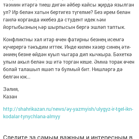
тәэмин итәргә тиеш дигән әйбер кайсы җирдә язылган
ул? Ир белән хатын бертигез түгелме? Без ирем белән
гаилә корганда икебез дә студент идек һәм
йортыбызның һәр шырпысын бергә эшләп таптык.
Конфликтны хәл итәр өчен фатирны безнең исемгә
күчерергә тәкъдим иттек. Инде килен хәзер синең әти-
әниең безне өйдән куып чыгара дип кычкыра. Бәхеткә
улым акыл белән эш итә торган кеше. Әмма торак өчен
болай талашып яшәп тә булмый бит. Нишләргә дә
белгән юк...
Зәлия,
Казан
http://shahrikazan.ru/news/әy-yazmyish/ulygyz-ir-tgel-ikn-
kodalar-tynychlana-almyy
Следите за самым важным и интересным в