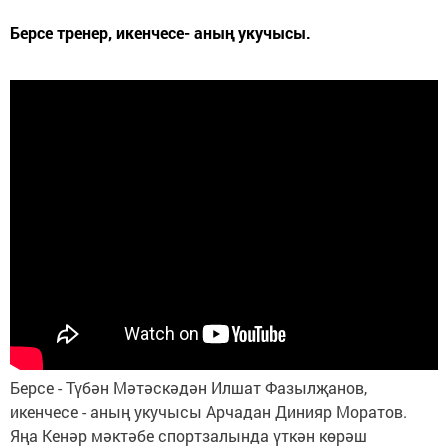
Берсе тренер, икенчесе- аның укучысы.
Берсе - Түбән Мәтәскәдән Илшат Фазылҗанов,
икенчесе - аның укучысы Арчадан Динияр Моратов.
Яңа Кенәр мәктәбе спортзалында үткән көрәш