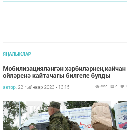
ЯҢАЛЫКЛАР
Мобилизацияләнгән хәрбиләрнең кайчан
өйләренә кайтачагы билгеле булды
автор,
22 гыйнвар 2023 - 13:15
4000
0
1