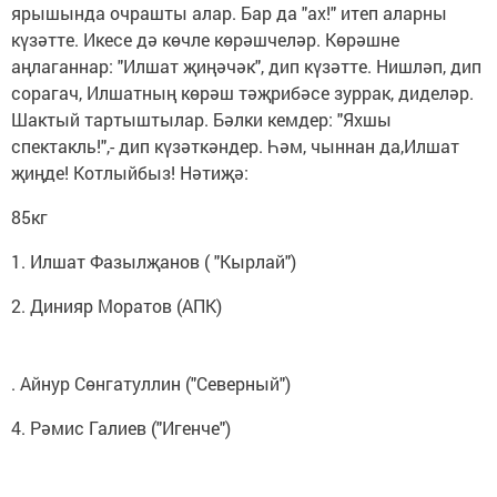
ярышында очрашты алар. Бар да "ах!" итеп аларны
күзәтте. Икесе дә көчле көрәшчеләр. Көрәшне
аңлаганнар: "Илшат җиңәчәк", дип күзәтте. Нишләп, дип
сорагач, Илшатның көрәш тәҗрибәсе зуррак, диделәр.
Шактый тартыштылар. Бәлки кемдер: "Яхшы
спектакль!",- дип күзәткәндер. Һәм, чыннан да,Илшат
җиңде! Котлыйбыз! Нәтиҗә:
85кг
1. Илшат Фазылҗанов ( "Кырлай")
2. Динияр Моратов (АПК)
. Айнур Сөнгатуллин ("Северный")
4. Рәмис Галиев ("Игенче")