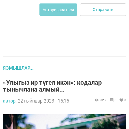
Отправить
Авторизоваться
ЯЗМЫШЛАР...
«Улыгыз ир түгел икән»: кодалар
тынычлана алмый...
автор,
22 гыйнвар 2023 - 16:16
2312
0
0