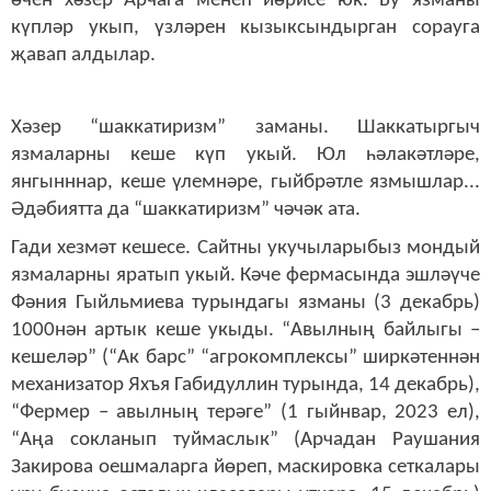
өчен хәзер Арчага менеп йөрисе юк. Бу язманы
күпләр укып, үзләрен кызыксындырган сорауга
җавап алдылар.
Хәзер “шаккатиризм” заманы. Шаккатыргыч
язмаларны кеше күп укый. Юл һәлакәтләре,
янгынннар, кеше үлемнәре, гыйбрәтле язмышлар...
Әдәбиятта да “шаккатиризм” чәчәк ата.
Гади хезмәт кешесе. Сайтны укучыларыбыз мондый
язмаларны яратып укый. Кәче фермасында эшләүче
Фәния Гыйльмиева турындагы язманы (3 декабрь)
1000нән артык кеше укыды. “Авылның байлыгы –
кешеләр” (“Ак барс” “агрокомплексы” ширкәтеннән
механизатор Яхъя Габидуллин турында, 14 декабрь),
“Фермер – авылның терәге” (1 гыйнвар, 2023 ел),
“Аңа сокланып туймаслык” (Арчадан Раушания
Закирова оешмаларга йөреп, маскировка сеткалары