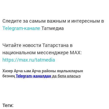
Следите за самым важным и интересным в
Telegram-канале
Татмедиа
Читайте новости Татарстана в
национальном мессенджере MАХ:
https://max.ru/tatmedia
Хәзер Арча һәм Арча районы яңалыкларын
безнең
Telegram-каналдан
да белә аласыз
Теги: