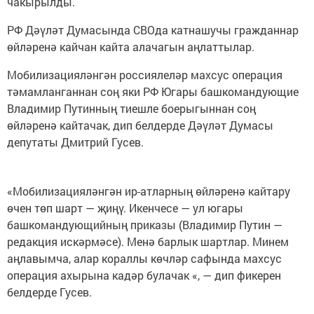
чакырылды.
РФ Дәүләт Думасында СВОда катнашучы гражданнар
өйләренә кайчан кайта алачагын аңлаттылар.
Мобилизацияләнгән россиялеләр махсус операция
тәмамланганнан соң яки РФ Югары башкомандующие
Владимир Путинның тиешле боерыгыннан соң
өйләренә кайтачак, дип белдерде Дәүләт Думасы
депутаты Дмитрий Гусев.
«Мобилизацияләнгән ир-атларның өйләренә кайтару
өчен төп шарт — җиңү. Икенчесе — ул югары
башкомандующийның приказы (Владимир Путин —
редакция искәрмәсе). Менә барлык шартлар. Минем
аңлавымча, алар кораллы көчләр сафында махсус
операция ахырына кадәр булачак «, — дип фикерен
белдерде Гусев.