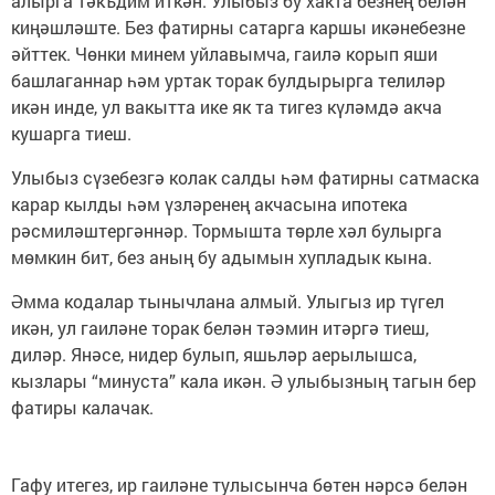
алырга тәкъдим иткән. Улыбыз бу хакта безнең белән
киңәшләште. Без фатирны сатарга каршы икәнебезне
әйттек. Чөнки минем уйлавымча, гаилә корып яши
башлаганнар һәм уртак торак булдырырга телиләр
икән инде, ул вакытта ике як та тигез күләмдә акча
кушарга тиеш.
Улыбыз сүзебезгә колак салды һәм фатирны сатмаска
карар кылды һәм үзләренең акчасына ипотека
рәсмиләштергәннәр. Тормышта төрле хәл булырга
мөмкин бит, без аның бу адымын хупладык кына.
Әмма кодалар тынычлана алмый. Улыгыз ир түгел
икән, ул гаиләне торак белән тәэмин итәргә тиеш,
диләр. Янәсе, нидер булып, яшьләр аерылышса,
кызлары “минуста” кала икән. Ә улыбызның тагын бер
фатиры калачак.
Гафу итегез, ир гаиләне тулысынча бөтен нәрсә белән