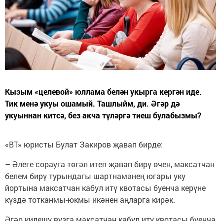
Кызым «целевой» юллама белән укырга кергән иде.
Тик менә укуы ошамый. Ташлыйм, ди. Әгәр дә
укуыннан китсә, без акча түләргә тиеш булабызмы?
«ВТ» юристы Булат Закиров җавап бирде:
– Әлеге сорауга төгәл итеп җавап бирү өчен, максатчан
белем бирү турындагы шартнамәнең югары уку
йортына максатчан кабул итү квотасы буенча керүне
күздә тотканмы-юкмы икәнен аңларга кирәк.
Әгәр килешү вузга максатчан кабул итү квотасы буенча