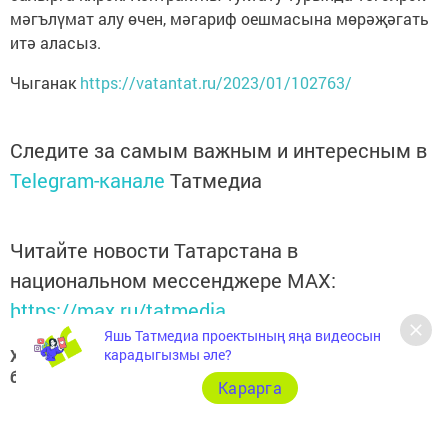
мәгълүмат алу өчен, мәгариф оешмасына мөрәҗәгать
итә аласыз.
Чыганак
https://vatantat.ru/2023/01/102763/
Следите за самым важным и интересным в
Telegram-канале
Татмедиа
Читайте новости Татарстана в
национальном мессенджере MАХ:
https://max.ru/tatmedia
Яшь Татмедиа проектының яңа видеосын
карадыгызмы әле?
Хәзер Арча һәм Арча районы яңалыкларын
безнең
Telegram-каналдан
да белә аласыз
Карарга