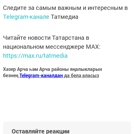
Следите за самым важным и интересным в
Telegram-канале
Татмедиа
Читайте новости Татарстана в
национальном мессенджере MАХ:
https://max.ru/tatmedia
Хәзер Арча һәм Арча районы яңалыкларын
безнең
Telegram-каналдан
да белә аласыз
Оставляйте реакции