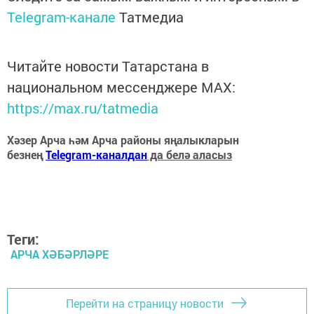
Telegram-канале
Татмедиа
Читайте новости Татарстана в
национальном мессенджере MАХ:
https://max.ru/tatmedia
Хәзер Арча һәм Арча районы яңалыкларын
безнең
Telegram-каналдан
да белә аласыз
Теги:
АРЧА ХӘБӘРЛӘРЕ
Перейти на страницу новости