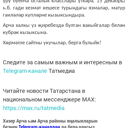
үрү буенча осталык класслары үткәрә, 15 декабрь)
һ.б. гади хезмәт кешесе турындагы язмалар, матур
гаиләләр күпләрне кызыксындыра.
Арча халкы үз җиребездә булган вакыйгалар белән
күбрәк кызыксына.
Хөрмәтле сайтны укучылар, бергә булыйк!
Следите за самым важным и интересным в
Telegram-канале
Татмедиа
Читайте новости Татарстана в
национальном мессенджере MАХ:
https://max.ru/tatmedia
Хәзер Арча һәм Арча районы яңалыкларын
безнең
Telegram-каналдан
да белә аласыз