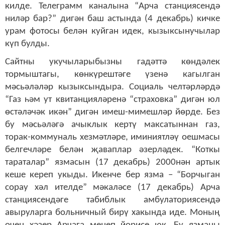
килде. Телеграмм каналына “Арча станциясендә
ниләр бар?” дигән баш астында (4 декабрь) кичке
урам фотосы белән куйган идек, кызыксынучылар
күп булды.
Сайтны укучыларыбызны гадәттә көндәлек
тормыштагы, көнкүрештәге үзенә кагылган
мәсьәләләр кызыксындыра. Социаль челтәрләрдә
“Газ һәм ут квитанцияләренә “страховка” дигән юл
өстәләчәк икән” дигән имеш-мимешләр йөрде. Без
бу мәсьәләгә ачыклык кертү максатыннан газ,
торак-коммуналь хезмәтләре, иминиятләү оешмасы
белгечләре белән җаваплар әзерләдек. “Коткы
тараталар” язмасын (17 декабрь) 2000нән артык
кеше кереп укыды. Икенче бер язма – “Борчыган
сорау хәл ителде” мәкаләсе (17 декабрь) Арча
станциясендәге табиблык амбулаториясендә
авыруларга больничный бирү хакында иде. Моның