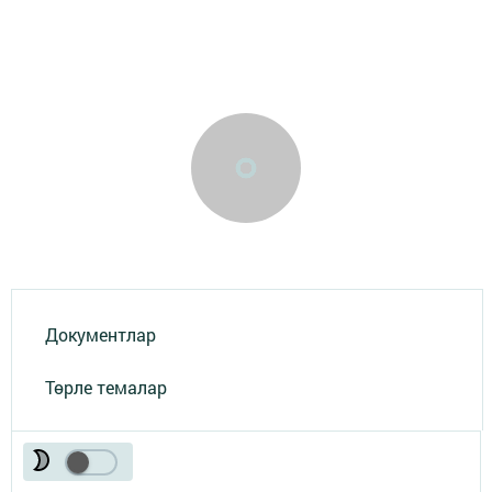
Документлар
Төрле темалар