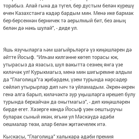
торабыз. Алай гына да түгел, бер дустым белән күрешү
өчен Казахстанга кадәр бардым мин. Менә ике бармак
бер-берсеннән берничек тә аерылмый бит, без аның
белән дә нәкь шулай”, - диде ул.
Яшь язучыларга һәм шагыйрьләргә үз киңәшләрен дә
әйтте Йосыф. “Илһам килгәнне көтеп торасы юк,
утырасыз да язасыз, шул вакытта сезнең янга үзе
киләчәк ул! Курыкмагыз, менә мин шигыремне алдым
да “Глаголица”га җибәрдем, үзем турында нәрсәдер
сөйләп утырырлар дип һич тә уйламадым. Әкрен-әкрен
генә алга барып, киләчәктә зур уңышларга ирешеп булу
турында беркайчан да онытмагыз”, - дип киңәшләрен
бирде егет. Хәзерге көндә Йосыф үзен оештыручы
буларак сыный икән, ягьни ул Мәскәүдә әдәби
оешмалар төзи, алар белән җитәкчелек итә.
Кыскасы, “Глаголица” халыкара әдәби премия