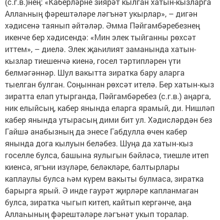
(с.г.в.)нең: «Каберләрне зиярәт кылган хатын-кызларга
Аллаһның фәрештәләре ләгънәт укырлар», – дигән
хәдисенә таянып әйтәләр. Әмма Пәйгамбәребезнең
икенче бер хәдисендә: «Мин элек тыйганны рөхсәт
иттем», – диелә. Элек җаһилият заманында хатын-
кызлар тиешенчә киенә, госел тәртипләрен үти
белмәгәннәр. Шул вакытта зиратка бару аларга
тыелган булган. Соңыннан рөхсәт ителә. Бер хатын‑кыз
зиратта елап утырганда, Пәйгамбәребез (с.г.в.) аңарга,
ник елыйсың, кабер янында еларга ярамый, ди. Нишләп
кабер янында утырасың дими бит ул. Хәдисләрдән без
Гайшә анабызның да энесе Габдулла өчен кабер
янында дога кылуын беләбез. Шуңа да хатын‑кыз
госелле булса, башына яулыгын бәйләсә, тиешле итеп
киенсә, ягъни изүләре, беләкләре, балтырлары
каплаулы булса һәм күрем вакыты булмаса, зиратка
барырга ярый. Ә инде гаурәт җирләре капланмаган
булса, зиратка чыгып китеп, кайтып кергәнче, аңа
Аллаһының фәрештәләре ләгънәт укып торалар.