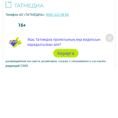
Телефон АО «ТАТМЕДИА»:
(843) 222 09 84
16+
© 2011 - 2026. Арча хәбәрләре (Арский вестник). Все права защищены.
Яшь Татмедиа проектының яңа видеосын
© ТАТМЕДИА. Все материалы, размещенные на сайте, защищены
карадыгызмы әле?
законом.
Перепечатка, воспроизведение и распространение в любом объеме
Карарга
информации,
размещенной на сайте, возможна только с письменного согласия
редакций СМИ.
При поддержке Республиканского агентства по печати и массовым
коммуникациям.
Наименование СМИ: Арча хәбәрләре (Арский вестник)
СМИ зарегистрировано Федеральной службой по надзору в сфере
связи,
информационных технологий и массовых коммуникаций
запись о регистрации СМИ Эл № ФС77–87940 от 16.08.2024
ФИО главного редактора: Насибуллин Исрафил Рахматуллович
Адрес редакции: 422000, Российская Федерация, Республика
Татарстан, Арский муниципальный район, г. Арск, ул. Банковская, д.
2а