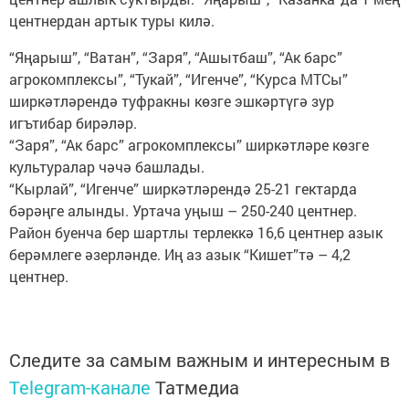
центнердан артык туры килә.
“Яңарыш”, “Ватан”, “Заря”, “Ашытбаш”, “Ак барс”
агрокомплексы”, “Тукай”, “Игенче”, “Курса МТСы”
ширкәтләрендә туфракны көзге эшкәртүгә зур
игътибар бирәләр.
“Заря”, “Ак барс” агрокомплексы” ширкәтләре көзге
культуралар чәчә башлады.
“Кырлай”, “Игенче” ширкәтләрендә 25-21 гектарда
бәрәңге алынды. Уртача уңыш – 250-240 центнер.
Район буенча бер шартлы терлеккә 16,6 центнер азык
берәмлеге әзерләнде. Иң аз азык “Кишет”тә – 4,2
центнер.
Следите за самым важным и интересным в
Telegram-канале
Татмедиа