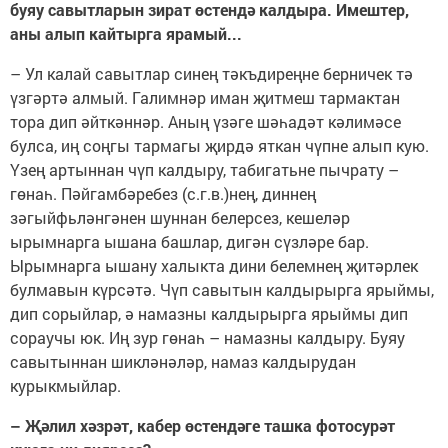
буяу савытларын зират өстендә калдыра. Имештер,
аны алып кайтырга ярамый...
– Ул калай савытлар синең тәкъдиреңне берничек тә
үзгәртә алмый. Галимнәр иман җитмеш тармактан
тора дип әйткәннәр. Аның үзәге шәһадәт кәлимәсе
булса, иң соңгы тармагы җирдә яткан чүпне алып кую.
Үзең артыннан чүп калдыру, табигатьне пычрату –
гөнаһ. Пәйгамбәребез (с.г.в.)нең, диннең
зәгыйфьләнгәнен шуннан белерсез, кешеләр
ырымнарга ышана башлар, дигән сүзләре бар.
Ырымнарга ышану халыкта дини белемнең җитәрлек
булмавын күрсәтә. Чүп савытын калдырырга ярыймы,
дип сорыйлар, ә намазны калдырырга ярыймы дип
сораучы юк. Иң зур гөнаһ – намазны калдыру. Буяу
савытыннан шикләнәләр, намаз калдырудан
курыкмыйлар.
– Җәлил хәзрәт, кабер өстендәге ташка фотосурәт