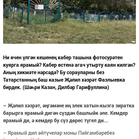
Ни өчен үлгән кешенең кабер ташына фотосурәтен
куярга ярамый? Кабер өстенә агач утырту каян килгән?
Аның хикмәте нәрсәдә? Бу сорауларны без
Татарстанның баш казые Җәлил хәзрәт Фазлыевка
бирдек. (Шәһри Казан, Дилбәр Гарифуллина)
– Җәлил хәзрәт, әңгә­мәне иң элек хатын‑кызга зиратка
барырга ярамый дигән сүздән башлыйк әле. Кемдер
ярамый ди, ә кемдер бу сүз дөрес түгел ди...
– Ярамый дип әйтүчеләр моны Пәйгамбәребез