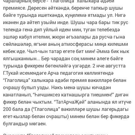
чараларның берсе - "Глаголица" халыкара әдәби
премиясе. Дөресен әйткәндә, беренче тапкыр шушы
бәйге турында ишеткәндә, күңелемә ятмады ул. Нигә
икәнен дә әйтеп узыйм инде. Шушы чара бары тик рус
телендә генә дип уйлый идем мин, туган телебездә
эшләр кабул ителми, жюри әгъзалары да русча гына
сөйләшәләр, ягъни аның атмосферасы миңа килешми
кебек иде. Чып-чын татар егете бит мин! Әмма бик нык
ялгышканмын... Бер чарадан соң минем әлеге бәйге
турында фикерем бөтенләйгә үзгәрде. 2 нче августта
Г.Тукай исемендәге Арча педагогия көллиятендә
“Глаголица” халыкара әдәби премия вәкилләре белән
очрашу булып узды. Нәкъ менә шушы кичәдән
канатланып, “Һичшиксез катнашырга тиешмен!” дигән
фикер белән чыктым. “ТатАрчаҖәй” аланында ял итүче
200 бала да (“Глаголица” вәкилләре шушы лагерьдагы
егет-кызлар белән очрашты) минем белән бер фикердә
булгандыр мөгаен.