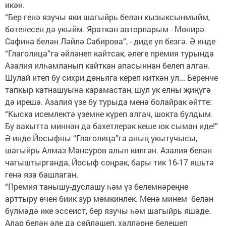
икән.
“Бер генә язучы яки шагыйрь белән кызыксынмыйм,
бөтенесен дә укыйм. Яраткан авторларым - Мөнирә
Сафина белән Ләйлә Сабирова”, - диде ул безгә. Ә инде
“Глаголица”га әйләнеп кайтсак, әлеге премия турында
Азалия илһамланып кайткан апасыннан белеп алган.
Шулай итеп бу сихри дөньяга кереп киткән ул... Беренче
тапкыр катнашуына карамастан, шул ук елны җиңүгә
дә ирешә. Азалия үзе бу турыда менә болайрак әйтте:
“Кыска исемлектә үземне күреп алгач, шокта булдым.
Бу вакытта миннән дә бәхетлерәк кеше юк сыман иде!”
Ә инде Йосыфны “Глаголица”га аның укытучысы,
шагыйрь Алмаз Мансуров алып килгән. Азалия белән
чагыштырганда, Йосыф соңрак, бары тик 16-17 яшьтә
генә яза башлаган.
“Премия танышу-дуслашу һәм үз белемнәреңне
арттыру өчен биик зур мөмкинлек. Менә минем белән
бүлмәдә ике эссеист, бер язучы һәм шагыйрь яшәде.
Алар белән әле дә сөйләшеп, хәлләрне белешеп