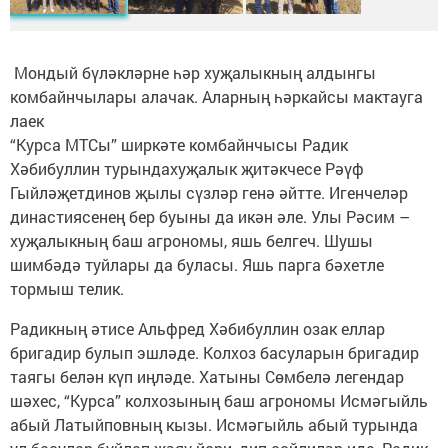
Мондый бүләкләрне һәр хуҗалыкның алдынгы
комбайнчылары алачак. Аларның һәркайсы мактауга
лаек
“Курса МТСы” ширкәте комбайнчысы Радик
Хәбибуллин турындахуҗалык җитәкчесе Рәүф
Гыйләҗетдинов җылы сүзләр генә әйтте. Игенчеләр
династиясенең бер буыны да икән әле. Улы Рәсим –
хуҗалыкның баш агрономы, яшь белгеч. Шушы
шимбәдә туйлары да буласы. Яшь парга бәхетле
тормыш телик.
Радикның әтисе Альфред Хәбибуллин озак еллар
бригадир булып эшләде. Колхоз басуларын бригадир
таягы белән күп иңләде. Хатыны Сөмбелә легендар
шәхес, “Курса” колхозының баш агрономы Исмәгыйль
абый Латыйповның кызы. Исмәгыйль абый турында