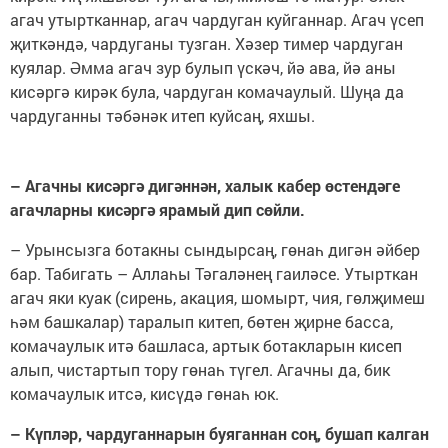
агач утыртканнар, агач чардуган куйганнар. Агач үсеп
җиткәндә, чардуганы тузган. Хәзер тимер чардуган
куялар. Әмма агач зур булып үскәч, йә ава, йә аны
кисәргә кирәк була, чардуган комачаулый. Шуңа да
чардуганны тәбәнәк итеп куйсаң, яхшы.
– Агачны кисәргә дигәннән, халык кабер өстендәге
агачларны кисәргә ярамый дип сөйли.
– Урынсызга ботакны сындырсаң, гөнаһ дигән әйбер
бар. Табигать – Аллаһы Тәгаләнең гаиләсе. Утырткан
агач яки куак (сирень, акация, шомырт, чия, гөлҗимеш
һәм башкалар) таралып китеп, бөтен җирне басса,
комачаулык итә башласа, артык ботакларын кисеп
алып, чистартып тору гөнаһ түгел. Агачны да, бик
комачаулык итсә, кисүдә гөнаһ юк.
– Күпләр, чардуганнарын буяганнан соң, бушап калган