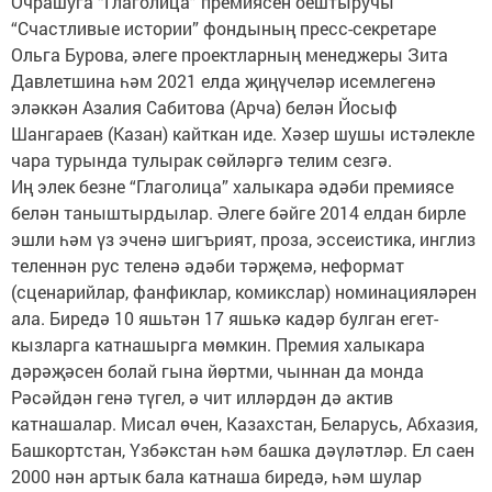
Очрашуга “Глаголица” премиясен оештыручы
“Счастливые истории” фондының пресс-секретаре
Ольга Бурова, әлеге проектларның менеджеры Зита
Давлетшина һәм 2021 елда җиңүчеләр исемлегенә
эләккән Азалия Сабитова (Арча) белән Йосыф
Шангараев (Казан) кайткан иде. Хәзер шушы истәлекле
чара турында тулырак сөйләргә телим сезгә.
Иң элек безне “Глаголица” халыкара әдәби премиясе
белән таныштырдылар. Әлеге бәйге 2014 елдан бирле
эшли һәм үз эченә шигърият, проза, эссеистика, инглиз
теленнән рус теленә әдәби тәрҗемә, неформат
(сценарийлар, фанфиклар, комикслар) номинацияләрен
ала. Биредә 10 яшьтән 17 яшькә кадәр булган егет-
кызларга катнашырга мөмкин. Премия халыкара
дәрәҗәсен болай гына йөртми, чыннан да монда
Рәсәйдән генә түгел, ә чит илләрдән дә актив
катнашалар. Мисал өчен, Казахстан, Беларусь, Абхазия,
Башкортстан, Үзбәкстан һәм башка дәүләтләр. Ел саен
2000 нән артык бала катнаша биредә, һәм шулар