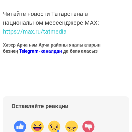
Читайте новости Татарстана в
национальном мессенджере MАХ:
https://max.ru/tatmedia
Хәзер Арча һәм Арча районы яңалыкларын
безнең
Telegram-каналдан
да белә аласыз
Оставляйте реакции