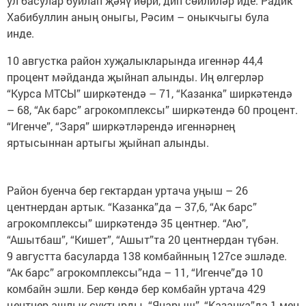
ул басулар буйлап җәяү йөри, дип сөйлиләр иде. Радик
Хабибуллин аның оныгы, Рәсим – оныкчыгы була
инде.
10 августка район хуҗалыкларында игеннәр 44,4
процент мәйданда җыйнап алынды. Иң өлгерләр
“Курса МТСЫ” ширкәтендә – 71, “Казанка” ширкәтендә
– 68, “Ак барс” агрокомплексы” ширкәтендә 60 процент.
“Игенче”, “Заря” ширкәтләрендә игеннәрнең
яртысыннан артыгы җыйнап алынды.
Район буенча бер гектардан уртача уңыш – 26
центнердан артык. “Казанка”да – 37,6, “Ак барс”
агрокомплексы” ширкәтендә 35 центнер. “Аю”,
“Ашытбаш”, “Кишет”, “Ашыт”та 20 центнердан түбән.
9 августта басуларда 138 комбайнның 127се эшләде.
“Ак барс” агрокомплексы”нда – 11, “Игенче”дә 10
комбайн эшли. Бер көндә бер комбайн уртача 429
центнер ашлык суктырды. “Яңарыш”, “Казанка”да 1 мең