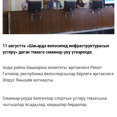
11 августта «Шәһәрдә велосипед инфраструктурасын
үстерү» дигән темага семинар-уку үткәрелде.
Анда район башкарма комитеты җитәкчесе Ренат
Гатияов, республика велоспедчылар берлеге җитәкчесе
Илдус Янышев катнашты.
Семинар-укуда белгечләр спортын үстерү темасына
чыгышлар ясадылар, киңәшләр бирделәр.