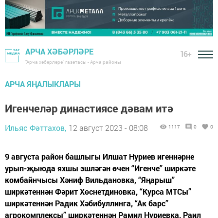
АРЧА ХӘБӘРЛӘРЕ
16+
"Арча хәбәрләре" газетасы - Арча районы
АРЧА ЯҢАЛЫКЛАРЫ
Игенчеләр династиясе дәвам итә
Ильяс Фәттахов,
12 август 2023 - 08:08
1117
0
0
9 августа район башлыгы Илшат Нуриев игеннәрне
урып-җыюда яхшы эшләгән өчен “Игенче” ширкәте
комбайнчысы Хәниф Вильдановка, “Яңарыш”
ширкәтеннән Фәрит Хөснетдиновка, “Курса МТСы”
ширкәтеннән Радик Хәбибуллинга, “Ак барс”
агрокомплексы” ширкәтеннән Рамил Нуриевка, Раил