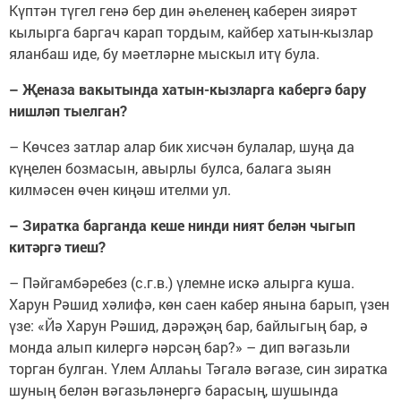
Күптән түгел генә бер дин әһеленең каберен зиярәт
кылырга баргач карап тордым, кайбер хатын-кызлар
яланбаш иде, бу мәетләрне мыскыл итү була.
– Җеназа вакытында хатын-кызларга кабергә бару
нишләп тыелган?
– Көчсез затлар алар бик хисчән булалар, шуңа да
күңелен бозмасын, авырлы булса, балага зыян
килмәсен өчен киңәш ителми ул.
– Зиратка барганда ке­ше нинди ният белән чыгып
китәргә тиеш?
– Пәйгамбәребез (с.г.в.) үлемне искә алырга куша.
Харун Рәшид хәлифә, көн саен кабер янына барып, үзен
үзе: «Йә Харун Рәшид, дәрәҗәң бар, байлыгың бар, ә
монда алып килергә нәрсәң бар?» – дип вәгазьли
торган булган. Үлем Аллаһы Тәгалә вәгазе, син зиратка
шуның белән вәгазьләнергә барасың, шушында