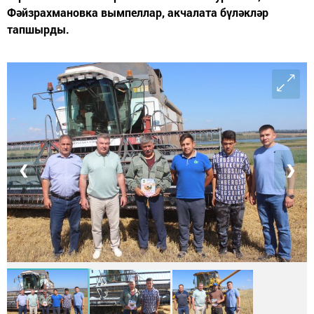
Фәйзрахмановка вымпеллар, акчалата бүләкләр
тапшырды.
❮
❯