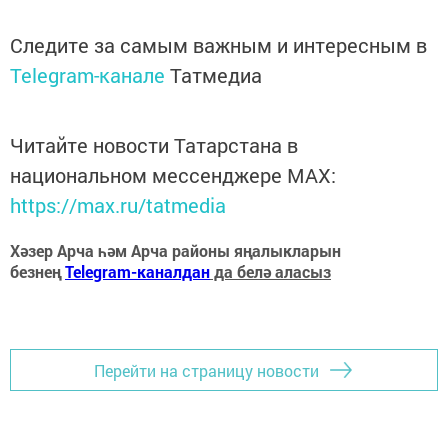
Следите за самым важным и интересным в
Telegram-канале
Татмедиа
Читайте новости Татарстана в
национальном мессенджере MАХ:
https://max.ru/tatmedia
Хәзер Арча һәм Арча районы яңалыкларын
безнең
Telegram-каналдан
да белә аласыз
Перейти на страницу новости