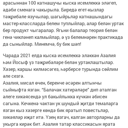
арасыннан 100 катнашучы кыска исемлеккә эләгеп,
әдәби сменага чакырыла. Биредә егет-кызлар
тәҗрибәле язучылар, шагыйрьләр катнашындагы
мастер-классларда белем туплыйлар, алар белән уртак
бер продукт чыгаралар. Ягьни балалар теория белән
генә чикләнеп калмыйлар, ә үз белемнәрен практикада
да сыныйлар. Минемчә, бу бик шәп!
Чарада 2021 елда кыска исемлеккә эләккән Азалия
һәм Йосыф үз тәҗрибәләре белән уртаклаштылар.
Хәзер, каршы килмәсәгез, һәрберсе турында сөйлим
әле сезгә.
Азалия, мисал өчен, беренче әсәрен алтынчы
сыйныфта язган. “Балачак хатирәләре” дип аталган
әлеге хикәясендә ул бакыйлыкка күчкән әбисен
сагына. Кечкенә чактан ук шундый җитди темаларга
язган кыз хәзерге көндә бик яратып повестьләр,
хикәяләр иҗат итә. Үзең язгач, калган авторларны да
укырга кирәк бит. Азалия татар классикасын ярата