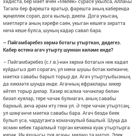
хәдистә, бер мәет өчен «Мөлек» сүрәсе укылса, Аллаһы
Тәгалә бер фәрештә яратыр, фәрештә аның каберендә
җиңеллек сорап, дога кылыр, диелә. Дога укысаң,
мәетләргә аның хәрефе саен, укыган кешегә зиратта
ничә кеше булса, шуның кадәр савап бара.
– Пәйгамбәребез хөрмә ботагы утырткан, дидегез.
Кабер өстенә агач утырту шуннан киләме инде?
– Пәйгамбәребез (с.г.в.)-нән хөрмә ботагын ник кадап
куйдыгыз дип сорагач, ул менә шушы ботак кипкәнче,
мәеткә савабы барып торыр ди. Агач утыртуыбызның
да хикмәте шунда инде. Агачның яфраклары зикер
әйтеп торыр диләр. Хәзер ясалма чәчәкләр белән
бизәп куялар, тере чәчәк булмагач, аның савабы
бармый, акча әрәм итү генә ул. Ә тере чәчәк утыртсаң,
ул шиңгәнче мәеткә савабы бара. Агач бездә биек
булып үсә, чардуганга комачаулый башлый. Шуңа да
ясмин кебек таралмый торган кечкенә куак утыртырга
кирәк. Иң яхшысы туя агачы, миләш тә матур. Элек