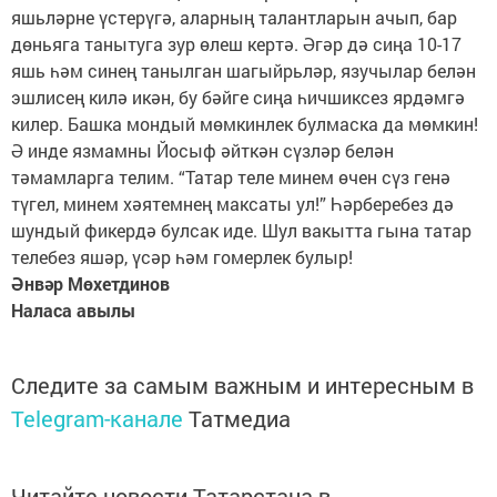
яшьләрне үстерүгә, аларның талантларын ачып, бар
дөньяга танытуга зур өлеш кертә. Әгәр дә сиңа 10-17
яшь һәм синең танылган шагыйрьләр, язучылар белән
эшлисең килә икән, бу бәйге сиңа һичшиксез ярдәмгә
килер. Башка мондый мөмкинлек булмаска да мөмкин!
Ә инде язмамны Йосыф әйткән сүзләр белән
тәмамларга телим. “Татар теле минем өчен сүз генә
түгел, минем хәятемнең максаты ул!” Һәрберебез дә
шундый фикердә булсак иде. Шул вакытта гына татар
телебез яшәр, үсәр һәм гомерлек булыр!
Әнвәр Мөхетдинов
Наласа авылы
Следите за самым важным и интересным в
Telegram-канале
Татмедиа
Читайте новости Татарстана в