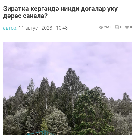
Зиратка кергәндә нинди догалар уку
дөрес санала?
автор,
11 август 2023 - 10:48
2513
0
0