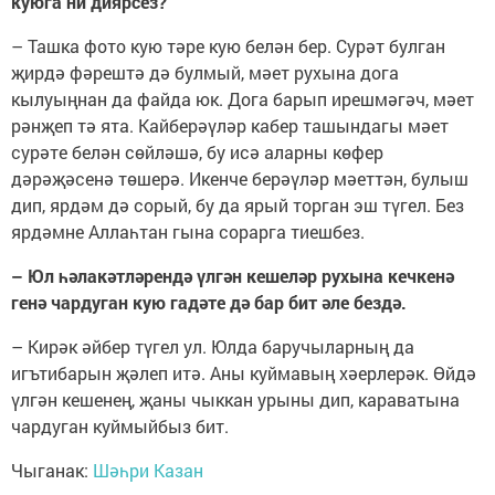
куюга ни диярсез?
– Ташка фото кую тәре кую белән бер. Сурәт булган
җирдә фәрештә дә булмый, мәет рухына дога
кылуыңнан да файда юк. Дога барып ирешмәгәч, мәет
рәнҗеп тә ята. Кайберәүләр кабер ташындагы мәет
сурәте белән сөйләшә, бу исә аларны көфер
дәрәҗәсенә төшерә. Икенче берәүләр мәеттән, булыш
дип, ярдәм дә сорый, бу да ярый торган эш түгел. Без
ярдәмне Аллаһтан гына сорарга тиешбез.
– Юл һәлакәтләрендә үлгән кешеләр рухына кечкенә
генә чардуган кую гадәте дә бар бит әле бездә.
– Кирәк әйбер түгел ул. Юлда баручыларның да
игътибарын җәлеп итә. Аны куймавың хәерлерәк. Өйдә
үлгән кешенең, җаны чыккан урыны дип, караватына
чардуган куймыйбыз бит.
Чыганак:
Шәһри Казан