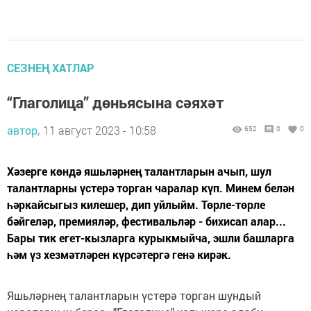
СЕЗНЕҢ ХАТЛАР
“Глаголица” дөньясына сәяхәт
автор,
11 август 2023 - 10:58
652
0
0
Хәзерге көндә яшьләрнең талантларын ачып, шул
талантларны үстерә торган чаралар күп. Минем белән
һәркайсыгыз килешер, дип уйлыйм. Төрле-төрле
бәйгеләр, премияләр, фестивальләр - бихисап алар...
Бары тик егет-кызларга курыкмыйча, эшли башларга
һәм үз хезмәтләрен күрсәтергә генә кирәк.
Яшьләрнең талантларын үстерә торган шундый