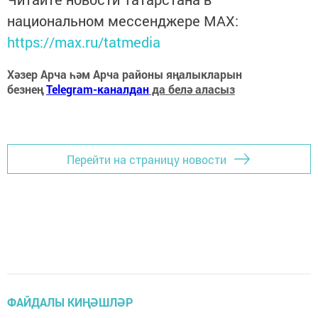
национальном мессенджере MАХ:
https://max.ru/tatmedia
Хәзер Арча һәм Арча районы яңалыкларын
безнең
Telegram-каналдан
да белә аласыз
Перейти на страницу новости
ФАЙДАЛЫ КИҢӘШЛӘР