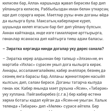
киләсем бар, Аллаһ каршында җавап бирәсем бар дип
уйланырга киләсең. Раббыбыздан иман белән үткәрсәң
иде дип сорарга кирәк. Мәетләр рухы өчен доганы өйдә
дә кылырга була. Максатың каберләрне күреп,
шушында килеп ятасым бар бит дип уйлану булсын.
Аннан кайтканда, инде изге гамәлләрне арттырырга,
гөнаһлар ясамаска дип кайтырга тиеш адәм баласы.
– Зиратка кергәндә нин­ди догалар уку дөрес санала?
–
Зиратка керер алдыннан бер тапкыр «Әлхәм»не, өч
мәртәбә «Ихлас» сүрәсен укып дога кылырга кирәк.
Аннары, әссәламегаләйкем, кабер әһелләре, безнең дә
сезнең янга барасы бар, Аллаһы җәннәтләрен насыйп
кылсын, дип, сәлам бирәсе. Доганы татарча кылуда
гөнаһ юк. Кабер янында мәет рухына «Ясин», «Тәбәрәк»
уку хуплана. Пәйгамбәребез (с.г.в.) бер кабер өстенә
хөрмә ботагы кадап куйган да «Ясин»не укыган. Халык
телендә «Тәбәрәк» дип «Мөлек» сүрәсе әйтелә. Бер