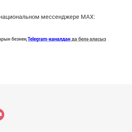
в национальном мессенджере MАХ:
арын безнең
Telegram-каналдан
да белә аласыз