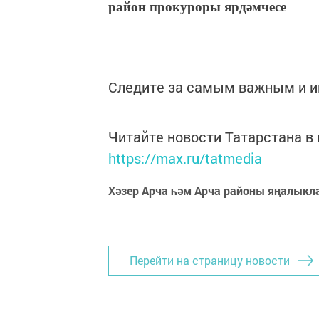
район прокуроры ярдәмчесе
Следите за самым важным и 
Читайте новости Татарстана 
https://max.ru/tatmedia
Хәзер Арча һәм Арча районы яңалыкл
Перейти на страницу новости