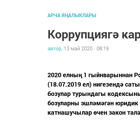
АРЧА ЯҢАЛЫКЛАРЫ
Коррупциягә ка
автор,
13 май 2020 - 08:19
2020 елның 1 гыйнварыннан Р
(18.07.2019 ел) нигезендә са
бозулар турындагы кодексыны
бозуларны эшләмәгән юридик з
катнашучылар өчен закон талә