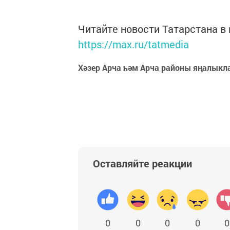
Читайте новости Татарстана 
https://max.ru/tatmedia
Хәзер Арча һәм Арча районы яңалыкл
Оставляйте реакции
0
0
0
0
0