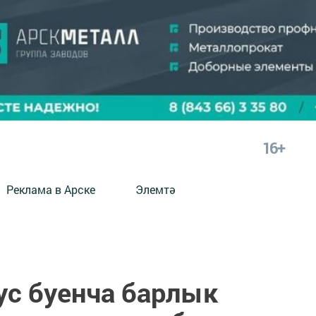
16+
Реклама в Арске
Элемтә
ус буенча барлык