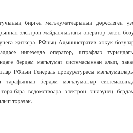
атучының биргән мәгълуматларының дөреслеген үз
рыннан электрон мәйданчыктагы оператор закон боз
үчегә җиткерә. РФның Административ хокук бозула
аддәсе нигезендә оператор, штрафлар турындаг
ндәге бердәм мәгълумат системасыннан алып, зака
атлар РФның Генераль прокуратурасы мәгълуматлар
ы тарафыннан бердәм мәгълуматлар системасынд
 тора-бара ведомствоара электрон эшләүнең бердә
ылып торачак.