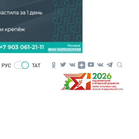
РУС
ТАТ