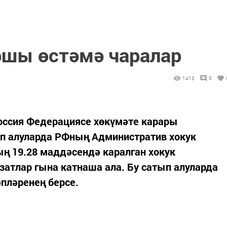
ршы өстәмә чаралар
1413
0
оссия Федерациясе хөкүмәте карары
тып алуларда РФның Административ хокук
ң 19.28 маддәсендә каралган хокук
атлар гына катнаша ала. Бу сатып алуларда
пләренең берсе.