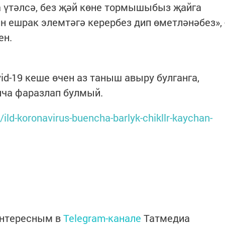
 үтәлсә, без җәй көне тормышыбыз җайга
н ешрак элемтәгә керербез дип өметләнәбез», 
ен.
id-19 кеше өчен аз таныш авыру булганга,
ча фаразлап булмый.
/ild-koronavirus-buencha-barlyk-chikllr-kaychan-
интересным в
Telegram-канале
Татмедиа