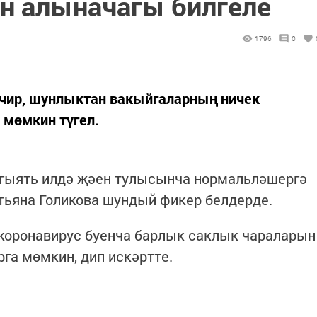
ан алыначагы билгеле
1796
0
е чир, шунлыктан вакыйгаларның ничек
мөмкин түгел.
азгыять илдә җәен тулысынча нормальләшергә
тьяна Голикова шундый фикер белдерде.
коронавирус буенча барлык саклык чараларын
а мөмкин, дип искәртте.