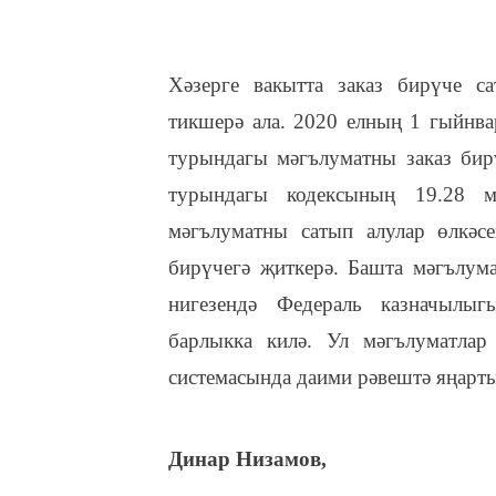
Хәзерге вакытта заказ бирүче с
тикшерә ала. 2020 елның 1 гыйнва
турындагы мәгълуматны заказ бир
турындагы кодексының 19.28 м
мәгълуматны сатып алулар өлкәсе
бирүчегә җиткерә. Башта мәгълум
нигезендә Федераль казначылыг
барлыкка килә. Ул мәгълуматлар
системасында даими рәвештә яңарт
Динар Низамов,