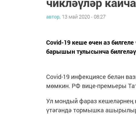
чикләүләр кайч
автор,
13 май 2020 - 08:27
Covid-19 кеше өчен аз билгел
барышын тулысынча билгеләү 
Covid-19 инфекциясе белән в
мөмкин. РФ вице-премьеры Та
Ул мондый фараз кешеләрнең 
үтәгәндә тормышка ашырылырг