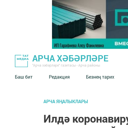
АРЧА ХӘБӘРЛӘРЕ
"Арча хәбәрләре" газетасы - Арча районы
Баш бит
Редакция
Безнең тарих
АРЧА ЯҢАЛЫКЛАРЫ
Илдә коронавир