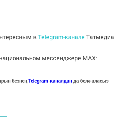
интересным в
Telegram-канале
Татмедиа
в национальном мессенджере MАХ:
арын безнең
Telegram-каналдан
да белә аласыз