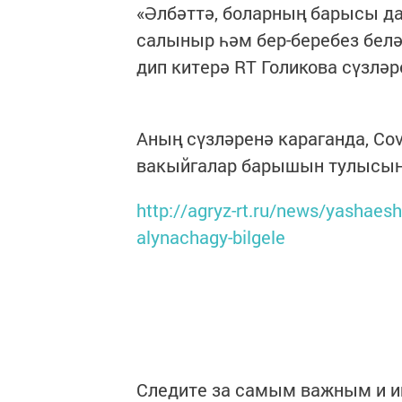
«Әлбәттә, боларның барысы да
салыныр һәм бер-беребез белә
дип китерә RT Голикова сүзләр
Аның сүзләренә караганда, Cov
вакыйгалар барышын тулысын
http://agryz-rt.ru/news/yashaesh
alynachagy-bilgele
Следите за самым важным и 