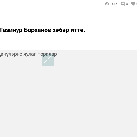
1516
0
Газинур Борханов хәбәр итте.