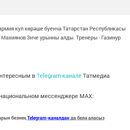
армия кул көрәше буенча Татарстан Республикасы
Махиянов 3нче урынны алды. Тренеры - Газинур
интересным в
Telegram-канале
Татмедиа
в национальном мессенджере MАХ:
арын безнең
Telegram-каналдан
да белә аласыз