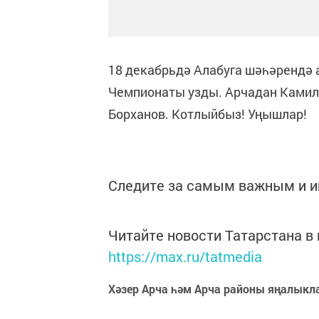
18 декабрьдә Алабуга шәһәрендә 
Чемпионаты узды. Арчадан Камил 
Борханов. Котлыйбыз! Уңышлар!
Следите за самым важным и 
Читайте новости Татарстана 
https://max.ru/tatmedia
Хәзер Арча һәм Арча районы яңалыкл