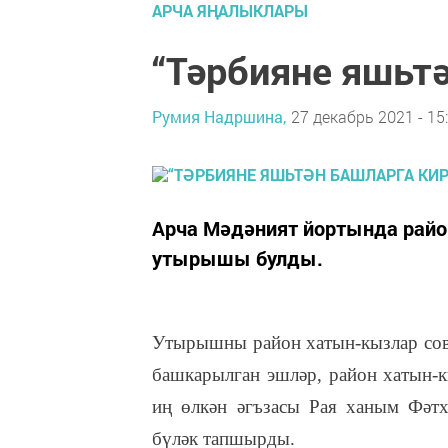
АРЧА ЯҢАЛЫКЛАРЫ
“Тәрбияне яшьтә
Румия Надршина,
27 декабрь 2021 - 15
Арча Мәдәният йортында райо
утырышы булды.
Утырышны район хатын-кызлар сове
башкарылган эшләр, район хатын-
иң өлкән әгъзасы Рая ханым Фәтх
бүләк тапшырды.