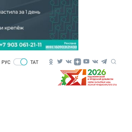
РУС
ТАТ