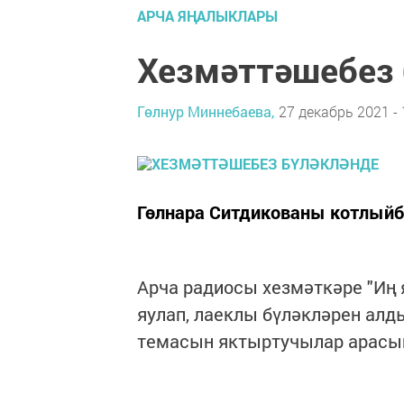
АРЧА ЯҢАЛЫКЛАРЫ
Хезмәттәшебез 
Гөлнур Миннебаева,
27 декабрь 2021 - 
Гөлнара Ситдикованы котлый
Арча радиосы хезмәткәре "Иң
яулап, лаеклы бүләкләрен алд
темасын яктыртучылар арасы