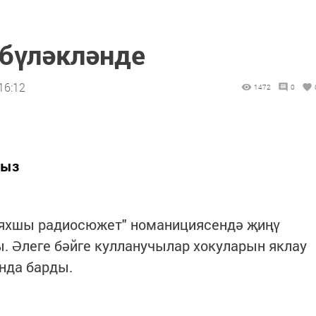
бүләкләнде
16:12
1472
0
быз
 яхшы радиосюжет" номанициясендә җиңү
ы. Әлеге бәйге кулланучылар хокуларын яклау
нда барды.