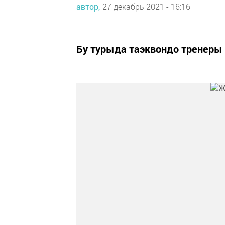
автор,
27 декабрь 2021 - 16:16
Бу турыда таэквондо тренеры 