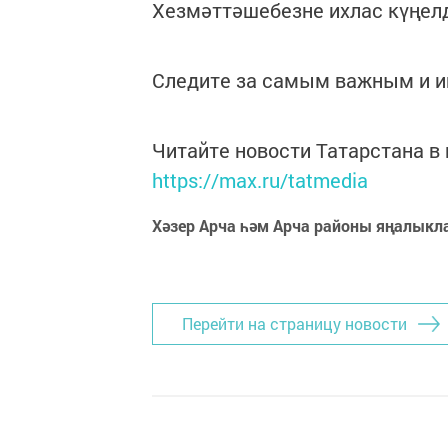
Хезмәттәшебезне ихлас күңел
Следите за самым важным и 
Читайте новости Татарстана 
https://max.ru/tatmedia
Хәзер Арча һәм Арча районы яңалыкл
Перейти на страницу новости