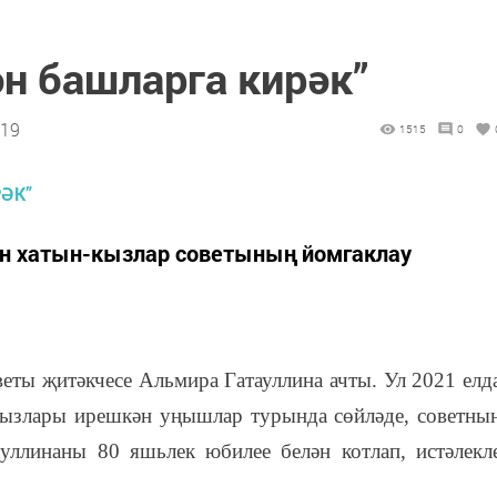
н башларга кирәк”
:19
1515
0
н хатын-кызлар советының йомгаклау
ты җитәкчесе Альмира Гатауллина ачты. Ул 2021 елд
кызлары ирешкән уңышлар турында сөйләде, советны
уллинаны 80 яшьлек юбилее белән котлап, истәлекл