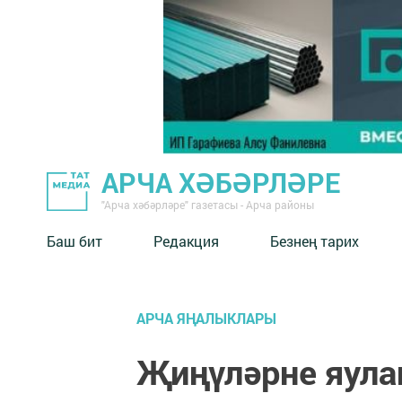
АРЧА ХӘБӘРЛӘРЕ
"Арча хәбәрләре" газетасы - Арча районы
Баш бит
Редакция
Безнең тарих
АРЧА ЯҢАЛЫКЛАРЫ
Җиңүләрне яула