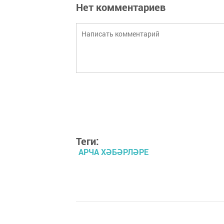
Нет комментариев
Теги:
АРЧА ХӘБӘРЛӘРЕ