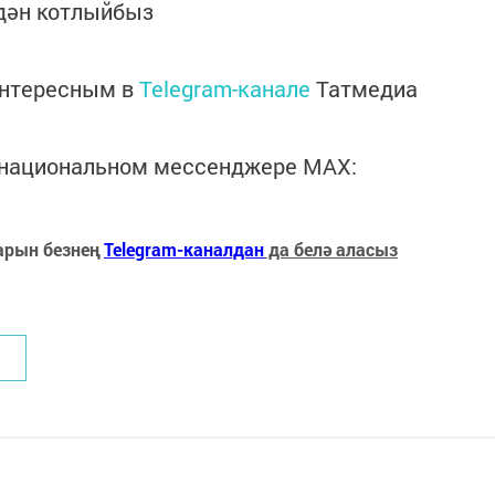
дән котлыйбыз
интересным в
Telegram-канале
Татмедиа
в национальном мессенджере MАХ:
арын безнең
Telegram-каналдан
да белә аласыз