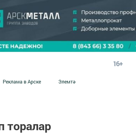
16+
Реклама в Арске
Элемтә
п торалар