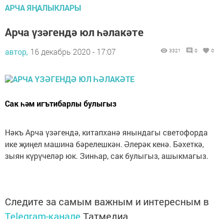
АРЧА ЯҢАЛЫКЛАРЫ
Арча үзәгендә юл һәлакәте
автор,
16 декабрь 2020 - 17:07
3321
0
0
Сак һәм игътибарлы булыгыз
Нәкъ Арча үзәгендә, китапханә янындагы светофорда
ике җиңел машина бәрелешкән. Әлерәк кенә. Бәхеткә,
зыян күрүчеләр юк. Зинһар, сак булыгыз, ашыкмагыз.
Следите за самым важным и интересным в
Telegram-канале
Татмедиа