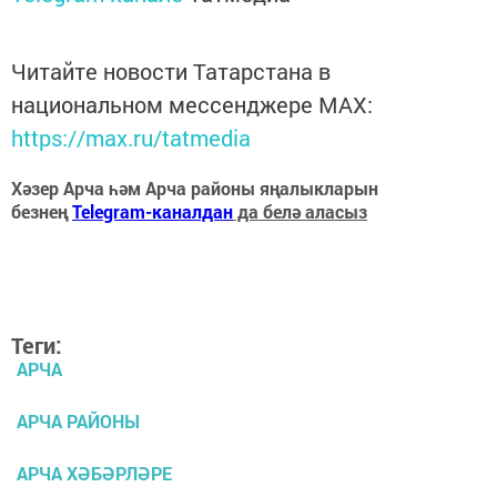
Читайте новости Татарстана в
национальном мессенджере MАХ:
https://max.ru/tatmedia
Хәзер Арча һәм Арча районы яңалыкларын
безнең
Telegram-каналдан
да белә аласыз
Теги:
АРЧА
АРЧА РАЙОНЫ
АРЧА ХӘБӘРЛӘРЕ