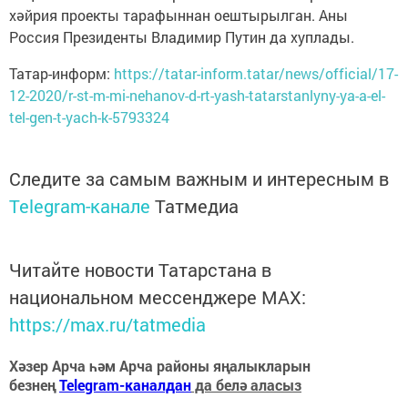
хәйрия проекты тарафыннан оештырылган. Аны
Россия Президенты Владимир Путин да хуплады.
Татар-информ:
https://tatar-inform.tatar/news/official/17-
12-2020/r-st-m-mi-nehanov-d-rt-yash-tatarstanlyny-ya-a-el-
tel-gen-t-yach-k-5793324
Следите за самым важным и интересным в
Telegram-канале
Татмедиа
Читайте новости Татарстана в
национальном мессенджере MАХ:
https://max.ru/tatmedia
Хәзер Арча һәм Арча районы яңалыкларын
безнең
Telegram-каналдан
да белә аласыз