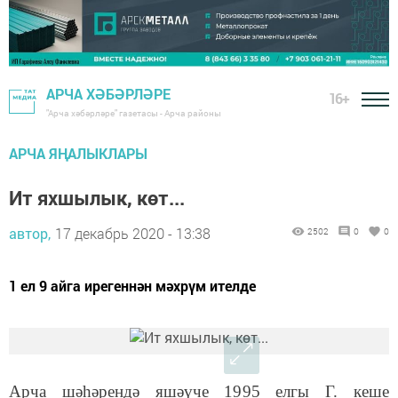
АРЧА ХӘБӘРЛӘРЕ
16+
"Арча хәбәрләре" газетасы - Арча районы
АРЧА ЯҢАЛЫКЛАРЫ
Ит яхшылык, көт...
автор,
17 декабрь 2020 - 13:38
2502
0
0
1 ел 9 айга ирегеннән мәхрүм ителде
Арча шәһәрендә яшәүче 1995 елгы Г. кеше