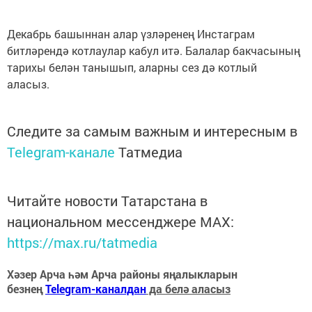
Декабрь башыннан алар үзләренең Инстаграм
битләрендә котлаулар кабул итә. Балалар бакчасының
тарихы белән танышып, аларны сез дә котлый
аласыз.
Следите за самым важным и интересным в
Telegram-канале
Татмедиа
Читайте новости Татарстана в
национальном мессенджере MАХ:
https://max.ru/tatmedia
Хәзер Арча һәм Арча районы яңалыкларын
безнең
Telegram-каналдан
да белә аласыз