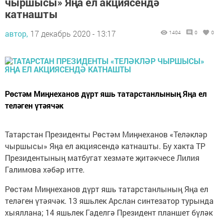
чыршысы» Яңа ел акциясендә
катнашты
автор,
17 декабрь 2020 - 13:17
1404
0
0
Рөстәм Миңнеханов дүрт яшь татарстанлының Яңа ел
теләген үтәячәк
Татарстан Президенты Рөстәм Миңнеханов «Теләкләр
чыршысы» Яңа ел акциясендә катнашты. Бу хакта ТР
Президентының матбугат хезмәте җитәкчесе Лилия
Галимова хәбәр итте.
Рөстәм Миңнеханов дүрт яшь татарстанлының Яңа ел
теләген үтәячәк. 13 яшьлек Арслан синтезатор турында
хыяллана; 14 яшьлек Гаделгә Президент планшет бүләк