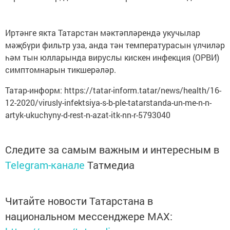
Иртәнге якта Татарстан мәктәпләрендә укучылар
мәҗбүри фильтр уза, анда тән температурасын үлчиләр
һәм тын юлларында вируслы кискен инфекция (ОРВИ)
симптомнарын тикшерәләр.
Татар-информ: https://tatar-inform.tatar/news/health/16-
12-2020/virusly-infektsiya-s-b-ple-tatarstanda-un-me-n-n-
artyk-ukuchyny-d-rest-n-azat-itk-nn-r-5793040
Следите за самым важным и интересным в
Telegram-канале
Татмедиа
Читайте новости Татарстана в
национальном мессенджере MАХ: