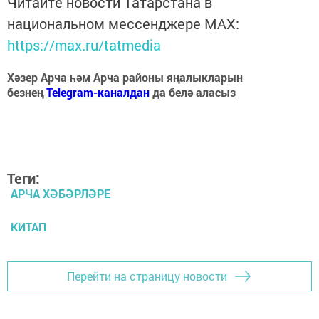
Читайте новости Татарстана в
национальном мессенджере MАХ:
https://max.ru/tatmedia
Хәзер Арча һәм Арча районы яңалыкларын
безнең
Telegram-каналдан
да белә аласыз
Теги:
АРЧА ХӘБӘРЛӘРЕ
КИТАП
Перейти на страницу новости