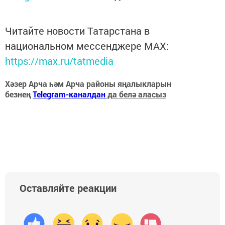
Читайте новости Татарстана в
национальном мессенджере MАХ:
https://max.ru/tatmedia
Хәзер Арча һәм Арча районы яңалыкларын
безнең
Telegram-каналдан
да белә аласыз
Оставляйте реакции