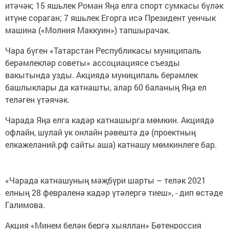
итәчәк; 15 яшьлек Роман Яңа елга спорт сумкасы бүләк
итүне сораган; 7 яшьлек Егорга исә Президент уенчык
машина («Молния Маккуин») тапшырачак.
Чара бүген «Татарстан Республикасы муниципаль
берәмлекләр советы» ассоциациясе съезды
вакытында узды. Акциядә муниципаль берәмлек
башлыклары да катнашты, алар 60 баланың Яңа ел
теләген үтәячәк.
Чарада Яңа елга кадәр катнашырга мөмкин. Акциядә
офлайн, шулай ук онлайн рәвештә дә (проектның
елкажеланий.рф сайты аша) катнашу мөмкинлеге бар.
«Чарада катнашуның мәҗбүри шарты – теләк 2021
елның 28 февраленә кадәр үтәлергә тиеш», - дип өстәде
Галимова.
Акция «Минем белән бергә хыяллан» Бөтенроссия