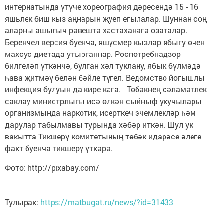
интернатында үтүче хореография дәресендә 15 - 16
яшьлек биш кыз аңнарын җуеп егылалар. Шуннан соң
аларны ашыгыч рәвештә хастаханәгә озаталар.
Беренчел версия буенча, яшүсмер кызлар ябыгу өчен
махсус диетада утырганнар. Роспотребнадзор
билгеләп үткәнчә, булган хәл туклану, ябык бүлмәдә
һава җитмәү белән бәйле түгел. Ведомство йогышлы
инфекция булуын да кире кага. Төбәкнең сәламәтлек
саклау министрлыгы исә өлкән сыйныф укучылары
организмында наркотик, исерткеч эчемлекләр һәм
дарулар табылмавы турында хәбәр иткән. Шул ук
вакытта Тикшерү комитетының төбәк идарәсе әлеге
факт буенча тикшерү үткәрә.
Фото: http://pixabay.com/
Тулырак:
https://matbugat.ru/news/?id=31433