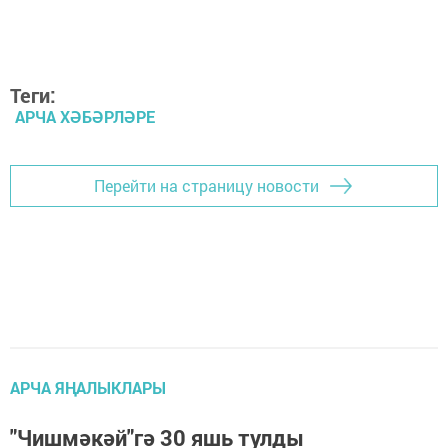
Теги:
АРЧА ХӘБӘРЛӘРЕ
Перейти на страницу новости
АРЧА ЯҢАЛЫКЛАРЫ
"Чишмәкәй"гә 30 яшь тулды