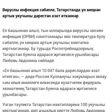
Вируслы инфекция сәбәпле, Татарстанда ун меңнән
артык укучыны дәрестән азат иткәннәр
Ел башыннан алып, тын юлларында вируслы кискен
инфекция (ОРВИ) симптомнары яки температура булу
сәбәпле, ун меңнән артык укучыны мәктәпкә
кертмәгәннәр. Бу турыда Роспотребнадзорның
Татарстан буенча идарәсе җитәкчесе урынбасары
Любовь Авдонина сөйләде.
«Ел башыннан алып 10 047 бала дәресләрдән азат
ителгән», — диде Россия Кулланучы хокукларын яклау
һәм кеше иминлеге өлкәсендә күзәтчелек федераль
хезмәтенең Татарстан буенча идарәсе җитәкчесе
урынбасары.
Узган тәүлектә Татарстан мәктәпләренә 100 укучыны
кертмәгәннәр, дип ачыклык кертте Любовь Авдонина.