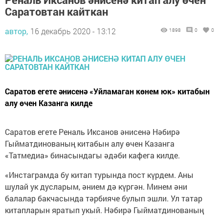
Саратовтан кайткан
автор,
16 декабрь 2020 - 13:12
1898
0
0
Саратов егете әнисенә «Уйламаган көнем юк» китабын
алу өчен Казанга килде
Саратов егете Реналь Иксанов әнисенә Нәбирә
Гыйматдинованың китабын алу өчен Казанга
«Татмедиа» бинасындагы әдәби кафега килде.
«Инстаграмда бу китап турында пост күрдем. Аны
шулай ук дусларым, әнием дә күргән. Минем әни
балалар бакчасында тәрбияче булып эшли. Ул татар
китапларын яратып укый. Нәбирә Гыйматдинованың