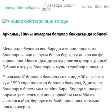
17 декабрь 2020 -
Гөлнур Миннебаева,
1683
0
0
09:19
Арчаның 10нчы номерлы балалар бакчасында юбилей
Менә инде берничә көн биредә әти-әниләрне һәм
балаларны, яңа ел рухы белән бергә, туган көн кәефе
каршы ала. Ишегалдында ук күңелле җырлар яңгырый.
Ә бинага керүгә балаларны мульт геройлар сәламли.
"Чишмәкәй" балалар бакчасы менә инде 30 ел хезмәт
куя. 1990 елда ачылган балалар бакчасы, 3дистә ел
балаларга белем һәм тәрбия бирә. Биредә эшләүче
һәркем үз эшенең остасы, һәркайсы мәхәббәтен
кызганмыйча, биредәге сабыйларны олы тормыш
юлына әзерли.