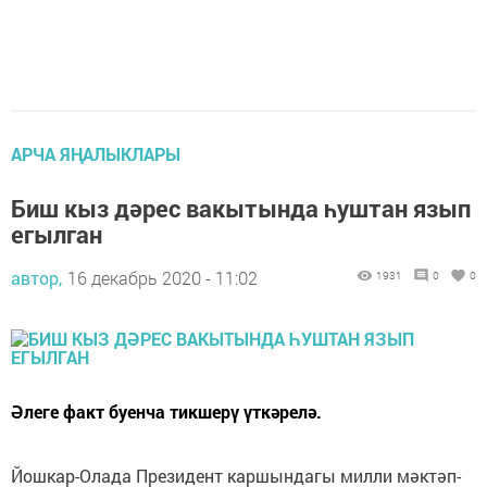
АРЧА ЯҢАЛЫКЛАРЫ
Биш кыз дәрес вакытында һуштан язып
егылган
автор,
16 декабрь 2020 - 11:02
1931
0
0
Әлеге факт буенча тикшерү үткәрелә.
Йошкар-Олада Президент каршындагы милли мәктәп-