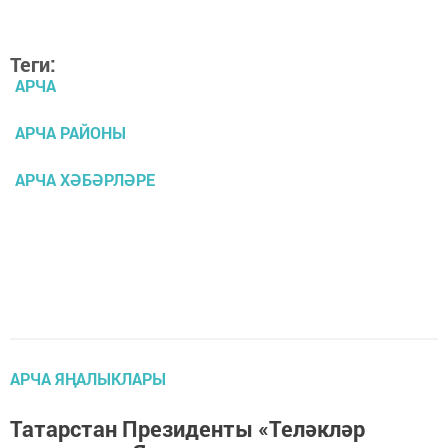
Теги:
АРЧА
АРЧА РАЙОНЫ
АРЧА ХӘБӘРЛӘРЕ
АРЧА ЯҢАЛЫКЛАРЫ
Татарстан Президенты «Теләкләр