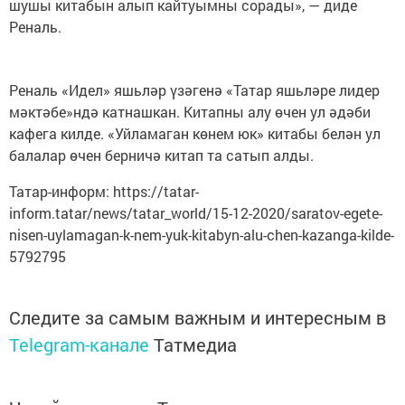
шушы китабын алып кайтуымны сорады», — диде
Реналь.
Реналь «Идел» яшьләр үзәгенә «Татар яшьләре лидер
мәктәбе»ндә катнашкан. Китапны алу өчен ул әдәби
кафега килде. «Уйламаган көнем юк» китабы белән ул
балалар өчен берничә китап та сатып алды.
Татар-информ: https://tatar-
inform.tatar/news/tatar_world/15-12-2020/saratov-egete-
nisen-uylamagan-k-nem-yuk-kitabyn-alu-chen-kazanga-kilde-
5792795
Следите за самым важным и интересным в
Telegram-канале
Татмедиа