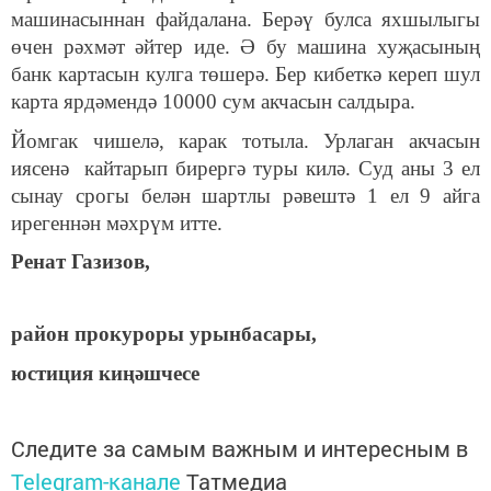
машинасыннан файдалана. Берәү булса яхшылыгы
өчен рәхмәт әйтер иде. Ә бу машина хуҗасының
банк картасын кулга төшерә. Бер кибеткә кереп шул
карта ярдәмендә 10000 сум акчасын салдыра.
Йомгак чишелә, карак тотыла. Урлаган акчасын
иясенә кайтарып бирергә туры килә. Суд аны 3 ел
сынау срогы белән шартлы рәвештә 1 ел 9 айга
ирегеннән мәхрүм итте.
Ренат Газизов,
район прокуроры урынбасары,
юстиция киңәшчесе
Следите за самым важным и интересным в
Telegram-канале
Татмедиа