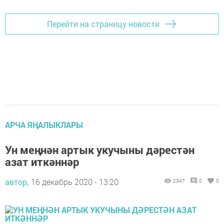
Перейти на страницу новости
АРЧА ЯҢАЛЫКЛАРЫ
Ун меңнән артык укучыны дәрестән
азат иткәннәр
автор,
16 декабрь 2020 - 13:20
2347
0
0