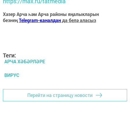
https://max.ru/tatmedia
Хәзер Арча һәм Арча районы яңалыкларын
безнең
Telegram-каналдан
да белә аласыз
Теги:
АРЧА ХӘБӘРЛӘРЕ
ВИРУС
Перейти на страницу новости