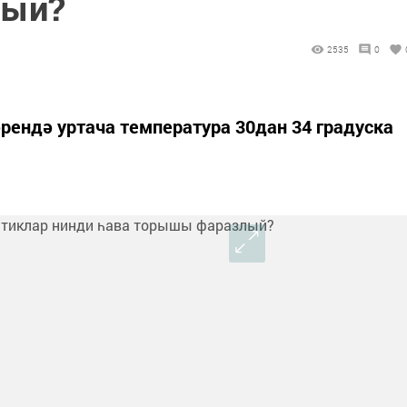
лый?
2535
0
рендә уртача температура 30дан 34 градуска