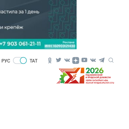
РУС
ТАТ