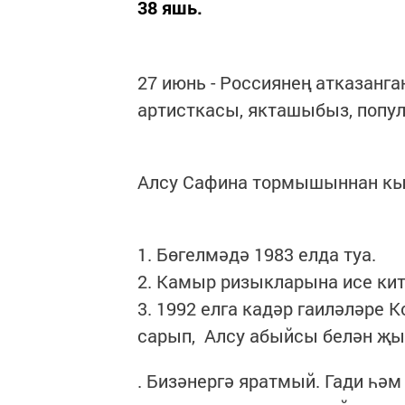
38 яшь.
27 июнь - Россиянең атказанг
артисткасы, якташыбыз, попул
Алсу Сафина тормышыннан кы
1. Бөгелмәдә 1983 елда туа.
2. Камыр ризыкларына исе китә
3. 1992 елга кадәр гаиләләре
сарып, Алсу абыйсы белән җы
. Бизәнергә яратмый. Гади һәм