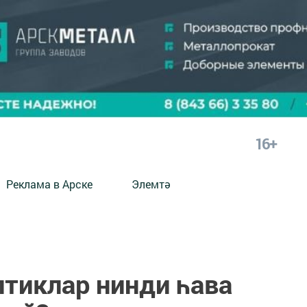
16+
Реклама в Арске
Элемтә
птиклар нинди һава