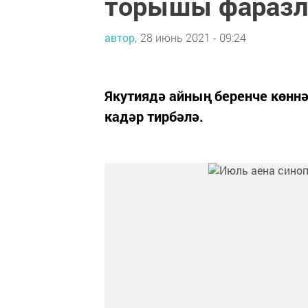
торышы фараз
автор,
28 июнь 2021 - 09:24
Якутиядә айның беренче көннә
кадәр тирбәлә.