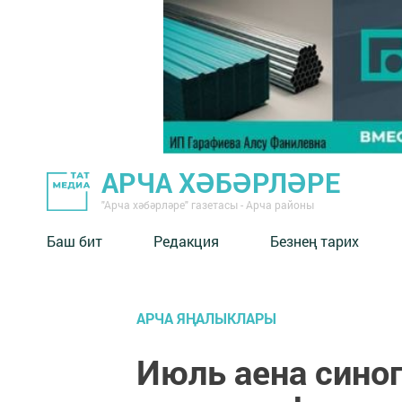
АРЧА ХӘБӘРЛӘРЕ
"Арча хәбәрләре" газетасы - Арча районы
Баш бит
Редакция
Безнең тарих
АРЧА ЯҢАЛЫКЛАРЫ
Июль аена сино