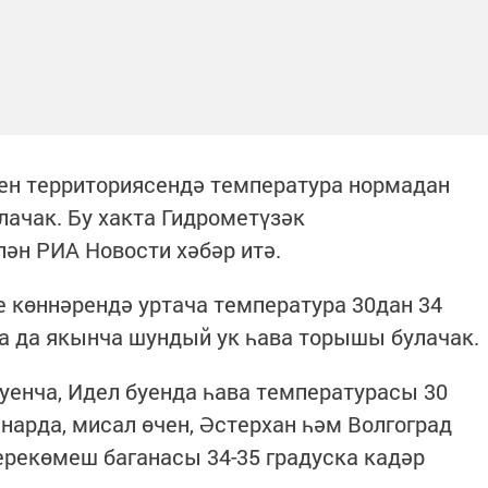
н территориясендә температура нормадан
лачак. Бу хакта Гидрометүзәк
ән РИА Новости хәбәр итә.
е көннәрендә уртача температура 30дан 34
да да якынча шундый ук һава торышы булачак.
енча, Идел буенда һава температурасы 30
ннарда, мисал өчен, Әстерхан һәм Волгоград
рекөмеш баганасы 34-35 градуска кадәр