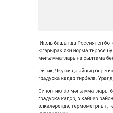
Июль башында Россиянең бөте
югарырак яки норма тирәсе бу
мәгълүматларына сылтама бел
Әйтик, Якутиядә айның беренч
градуска кадәр тирбәлә. Урал
Синоптиклар мәгълүматлары бу
градуска кадәр, ә кайбер райо
өлкәләрендә, термометрның те