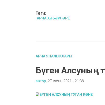
Теги:
АРЧА ХӘБӘРЛӘРЕ
АРЧА ЯҢАЛЫКЛАРЫ
Бүген Алсуның т
автор,
27 июнь 2021 - 21:38