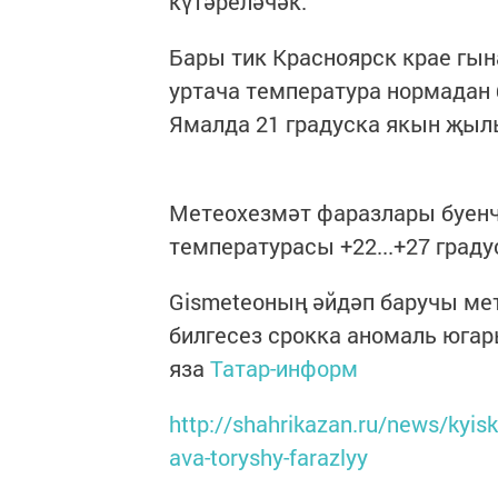
күтәреләчәк.
Бары тик Красноярск крае гы
уртача температура нормадан 
Ямалда 21 градуска якын җыл
Метеохезмәт фаразлары буенча
температурасы +22...+27 граду
Gismeteoның әйдәп баручы ме
билгесез срокка аномаль югар
яза
Татар-информ
http://shahrikazan.ru/news/kyisk
ava-toryshy-farazlyy