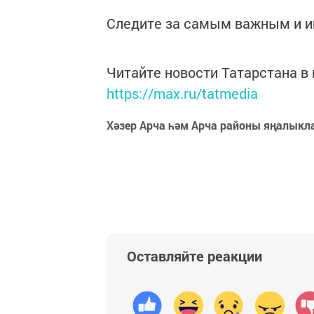
Следите за самым важным и 
Читайте новости Татарстана 
https://max.ru/tatmedia
Хәзер Арча һәм Арча районы яңалыкл
Оставляйте реакции