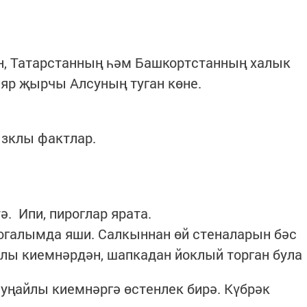
ан, Татарстанның һәм Башкортстанның халык
яр җырчы Алсуның туган көне.
зклы фактлар.
. Ипи, пироглар ярата.
 Когалымда яши. Салкыннан өй стеналарын бәс
лы киемнәрдән, шапкадан йоклый торган була
 уңайлы киемнәргә өстенлек бирә. Күбрәк