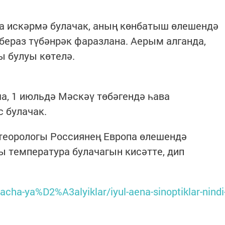
на искәрмә булачак, аның көнбатыш өлешендә
бераз түбәнрәк фаразлана. Аерым алганда,
ы булуы көтелә.
, 1 июльдә Мәскәү төбәгендә һава
с булачак.
теорологы Россиянең Европа өлешендә
ы температура булачагын кисәтте, дип
acha-ya%D2%A3alyiklar/iyul-aena-sinoptiklar-nindi