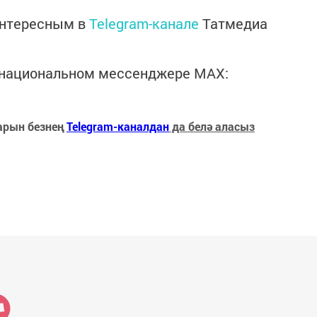
интересным в
Telegram-канале
Татмедиа
в национальном мессенджере MАХ:
арын безнең
Telegram-каналдан
да белә аласыз