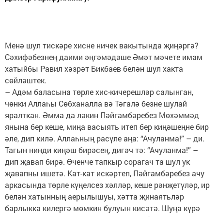
Менә шул тискәре хисне ничек вакытында җиңәргә?
Сәхифәбезнең даими әңгәмәдәше Әмәт мәчете имам
хатыйбы Равил хәзрәт Бикбаев белән шул хакта
сөйләштек.
– Адәм баласына төрле хис-кичерешләр салынган,
чөнки Аллаһы Сөбханалла вә Тәгалә безне шулай
яралткан. Әмма да ләкин Пәйгамбәребез Мөхәммәд
янына бер кеше, миңа васыять итеп бер киңәшеңне бир
әле, дип килә. Аллаһның расүле аңа: “Ачуланма!” – ди.
Тагын нинди киңәш бирәсең, дигәч тә: “Ачуланма!” –
дип җавап бирә. Өченче тапкыр сорагач та шул ук
җавапны ишетә. Кат-кат искәртеп, Пәйгамбәребез ачу
аркасында төрле күңелсез хәлләр, кеше рәнҗетүләр, ир
белән хатынның аерылышуы, хәтта җинаятьләр
барлыкка килергә мөмкин булуын кисәтә. Шуңа күрә