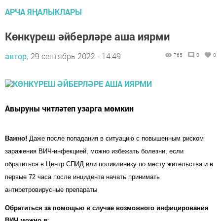
АРЧА ЯҢАЛЫКЛАРЫ
Көнкүреш әйберләре аша иярми
автор,
29 сентябрь 2022 - 14:49
765
0
0
Авыруны читләтеп узарга мөмкин
Важно!
Даже после попадания в ситуацию с повышенным риском
заражения ВИЧ-инфекцией, можно избежать болезни, если
обратиться в Центр СПИД или поликлинику по месту жительства и в
первые 72 часа после инцидента начать принимать
антиретровирусные препараты
Обратиться за помощью в случае возможного инфицирования
ВИЧ можно в
: