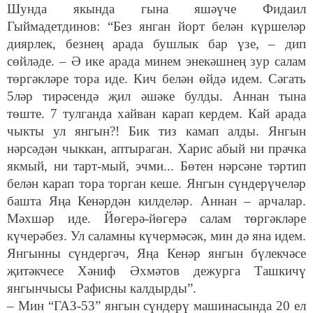
Шунда якында гына яшәүче Фидаил
Гыймадетдинов: “Без янган йорт белән күршеләр
диярлек, безнең арада бушлык бар үзе, – дип
сөйләде. – Ә ике арада минем энекәшнең зур салам
төргәкләре тора иде. Кич белән өйдә идем. Сәгать
5ләр тирәсендә җил әшәке булды. Аннан тына
төште. 7 тулганда хайван карап кердем. Кай арада
чыкты ул янгын?! Бик тиз камап алды. Янгын
нәрсәдән чыккан, аптыраган. Харис абый ни прачка
якмый, ни тарт-мый, эчми... Бөтен нәрсәне тәртип
белән карап тора торган кеше. Янгын сүндерүчеләр
башта Яңа Кенәрдән килделәр. Аннан – арчалар.
Мәхшәр иде. Йөгерә-йөгерә салам төргәкләре
күчерәбез. Ул саламны күчермәсәк, мин дә яна идем.
Янгынны сүндергәч, Яңа Кенәр янгын бүлекчәсе
җитәкчесе Хәниф Әхмәтов дежурга Ташкичү
янгынчысы Рафисны калдырды”.
– Мин “ГАЗ-53” янгын сүндерү машинасында 20 ел