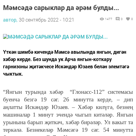
Мәмсәдә сарыклар да әрәм булды...
автор,
30 сентябрь 2022 - 10:21
1477
0
0
Үткән шимбә кичендә Мәмсә авылында янгын, дигән
хәбәр керде. Без шунда ук Арча янгын-коткару
гарнизоны җитәкчесе Искәндәр Юзаев белән элемтәгә
чыктык.
“Янгын турында хәбәр “Глонасс-112” системасы
буенча безгә 19 сәг. 26 минутта керде, – дип
аңлатты Искәндәр Юзаев. – Хәбәр килүгә, безнең
машиналар 1 минут эчендә чыгып китәләр. Янгын
урынына барып җиткәч, хәбәр бирәләр. Ул вакыт та
теркәлә. Безнекеләр Мәмсәгә 19 сәг. 54 минутта