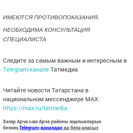
ИМЕЮТСЯ ПРОТИВОПОКАЗАНИЯ.
НЕОБХОДИМА КОНСУЛЬТАЦИЯ
СПЕЦИАЛИСТА
Следите за самым важным и интересным в
Telegram-канале
Татмедиа
Читайте новости Татарстана в
национальном мессенджере MАХ:
https://max.ru/tatmedia
Хәзер Арча һәм Арча районы яңалыкларын
безнең
Telegram-каналдан
да белә аласыз