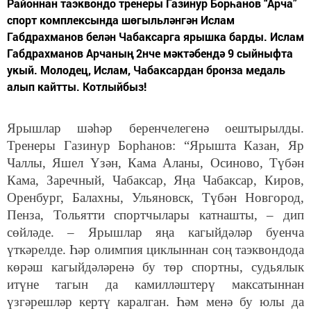
Районнан таэквондо тренеры Газинур Борһанов “Арча”
спорт комплексында шөгыльләнгән Ислам
Габдрахманов белән Чабаксарга ярышка барды. Ислам
Габдрахманов Арчаның 2нче мәктәбендә 9 сыйныфта
укый. Молодец, Ислам, Чабаксардан бронза медаль
алып кайтты. Котлыйбыз!
Ярышлар шәһәр беренчелегенә оештырылды.
Тренеры Газинур Борһанов: “Ярышта Казан, Яр
Чаллы, Яшел Үзән, Кама Аланы, Осиново, Түбән
Кама, Заречный, Чабаксар, Яңа Чабаксар, Киров,
Оренбург, Балахны, Ульяновск, Түбән Новгород,
Пенза, Тольятти спортчылары катнашты, – дип
сөйләде. – Ярышлар яңа кагыйдәләр буенча
үткәрелде. Һәр олимпия циклыннан соң таэквондода
көрәш кагыйдәләренә бу төр спортны, судьялык
итүне тагын да камилләштерү максатыннан
үзгәрешләр кертү каралган. Һәм менә бу юлы да