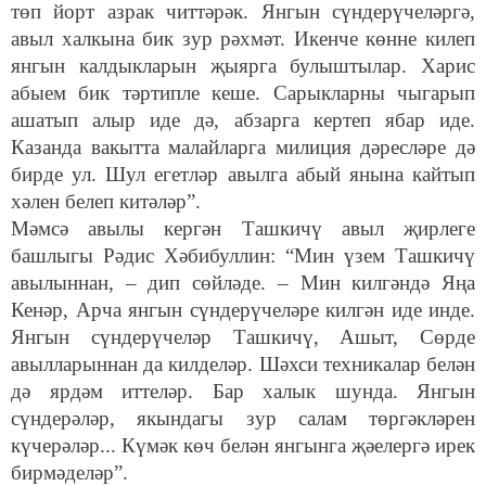
төп йорт азрак читтәрәк. Янгын сүндерүчеләргә,
авыл халкына бик зур рәхмәт. Икенче көнне килеп
янгын калдыкларын җыярга булыштылар. Харис
абыем бик тәртипле кеше. Сарыкларны чыгарып
ашатып алыр иде дә, абзарга кертеп ябар иде.
Казанда вакытта малайларга милиция дәресләре дә
бирде ул. Шул егетләр авылга абый янына кайтып
хәлен белеп китәләр”.
Мәмсә авылы кергән Ташкичү авыл җирлеге
башлыгы Рәдис Хәбибуллин: “Мин үзем Ташкичү
авылыннан, – дип сөйләде. – Мин килгәндә Яңа
Кенәр, Арча янгын сүндерүчеләре килгән иде инде.
Янгын сүндерүчеләр Ташкичү, Ашыт, Сөрде
авылларыннан да килделәр. Шәхси техникалар белән
дә ярдәм иттеләр. Бар халык шунда. Янгын
сүндерәләр, якындагы зур салам төргәкләрен
күчерәләр... Күмәк көч белән янгынга җәелергә ирек
бирмәделәр”.