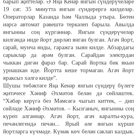
барып җиттеләр. Ә Яңа Кенәр янгын сүндерүчеләре
19 сәг. 35 минутта янгын сүндерергә килделәр.
Операторлар Казанда һәм Чаллыда утыра. Бөтен
нәрсә автомат рәвештә теркәлеп барыла. Авылда
янгынны соң күргәннәр. Янгын сүндерүчеләр
килгәндә инде йорт дөрләп янган булган. Агач йорт,
сарай, мунча янды, гаражга зыян килде. Абзардагы
сарыклар да әрәм булган. Сарайдан электрдан
чыккан дигән фараз бар. Сарай йортка бик якын
урнашкан иде. Йортта кеше тормаган. Агач йорт
яраксыз хәлгә килде”.
Шушы төбәктәге Яңа Кенәр янгын сүндерү бүлеге
җитәчесе Хәниф Әхмәтов белән дә сөйләштек.
“Хәбәр керүгә без Мәмсәгә чыгып киттек, – дип
сөйләде Хәниф Әхмәтов. – Кызганыч, янгынны соң
күреп алганнар. Агач йорт, агач каралты-кура,
печәнлегендә печән... Ярый әле янгын күрше
йортларга күчмәде. Күмәк көч белән саклап калдык.