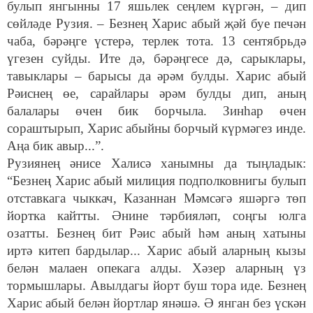
булып янгынны 17 яшьлек сеңлем күргән, – дип
сөйләде Рузия. – Безнең Харис абый җәй буе печән
чаба, бәрәңге үстерә, терлек тота. 13 сентябрьдә
үгезен суйды. Ите дә, бәрәңгесе дә, сарыклары,
тавыклары – барысы да әрәм булды. Харис абый
Рәиснең өе, сарайлары әрәм булды дип, аның
балалары өчен бик борчыла. Зинһар өчен
сораштырып, Харис абыйны борчый күрмәгез инде.
Аңа бик авыр...”.
Рузиянең әнисе Халисә ханымны да тыңладык:
“Безнең Харис абый милиция подполковнигы булып
отставкага чыккач, Казаннан Мәмсәгә яшәргә төп
йортка кайтты. Әнине тәрбияләп, соңгы юлга
озатты. Безнең бит Рәис абый һәм аның хатыны
иртә китеп бардылар... Харис абый аларның кызы
белән малаен опекага алды. Хәзер аларның үз
тормышлары. Авылдагы йорт буш тора иде. Безнең
Харис абый белән йортлар янәшә. Ә янган без үскән