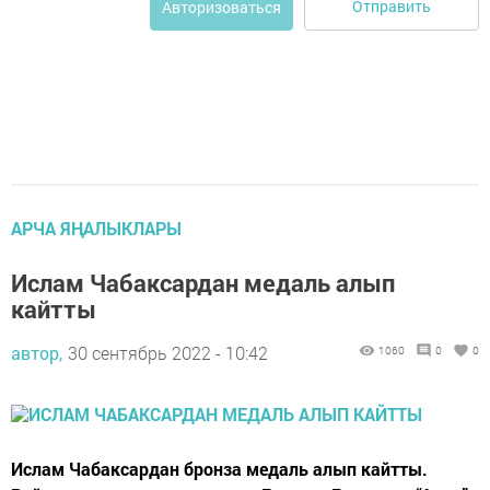
Отправить
Авторизоваться
АРЧА ЯҢАЛЫКЛАРЫ
Ислам Чабаксардан медаль алып
кайтты
автор,
30 сентябрь 2022 - 10:42
1060
0
0
Ислам Чабаксардан бронза медаль алып кайтты.