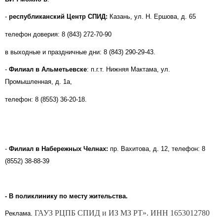
-
республиканский Центр СПИД:
Казань, ул. Н. Ершова, д. 65
телефон доверия: 8 (843) 272-70-90
в выходные и праздничные дни: 8 (843) 290-29-43.
-
Филиал в Альметьевске
: п.г.т. Нижняя Мактама, ул.
Промышленная, д. 1а,
телефон: 8 (8553) 36-20-18.
-
Филиал в Набережных Челнах:
пр. Вахитова, д. 12, телефон: 8
(8552) 38-88-39
- В поликлинику по месту жительства.
ГАУЗ РЦПБ СПИД и ИЗ МЗ РТ». ИНН
1653012780
Реклама.