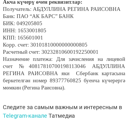
Акча күчерү өчен реквизитлар:
Получатель: АБДУЛЛИНА РЕГИНА РАИСОВНА
Банк: ПАО “АК БАРС” БАНК
БИК: 049205805
ИНН: 1653001805
КПП: 165601001
Корр. счет: 30101810000000000805
Расчетный счет: 30232810600192250001
Назначение платежа: Для зачисления на лицевой
счет №40817810700198113046 АБДУЛЛИНА
РЕГИНА РАИСОВНА яки Сбербанк картасына
беркетелгән номер 89377760825 буенча күчерергә
мөмкин (Регина Раисовна).
Следите за самым важным и интересным в
Telegram-канале
Татмедиа