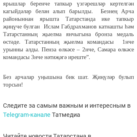
ярышлар беренче тапкыр үзгәрешләр кертелгән
кагыйдәләр белән алып барылды. Безнең Арча
районыннан ярышта Татарстанда ике тапкыр
җиңүче булган Ислам Габдрахманов катнашты һәм
Татарстанның җыелма янчыгына бронза медаль
өстәде. Татарстанның җыелма командасы 1нче
урынны алды. Пенза өлкәсе – 2нче, Самара өлкәсе
командасы 3нче нәтиҗәгә иреште”.
Без арчалар уңышына бик шат. Җиңүләр булып
торсын!
Следите за самым важным и интересным в
Telegram-канале
Татмедиа
Читайте новости Татарстана в