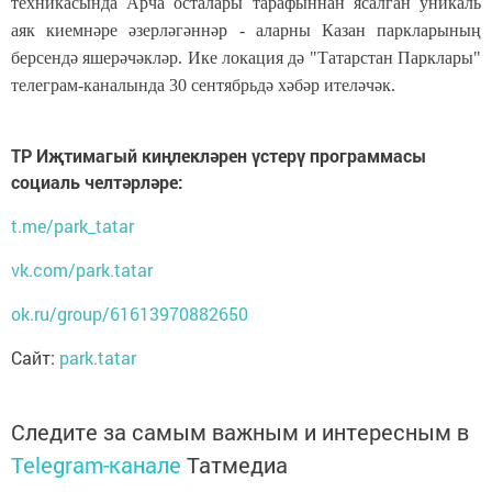
техникасында
Арча
осталары тарафыннан ясалган уникаль
аяк киемнәре
әзерләгәннәр - аларны Казан паркларының
берсендә яшерәчәкләр. Ике локация дә "Татарстан Парклары"
телеграм-каналында 30 сентябрьдә хәбәр ителәчәк.
ТР Иҗтимагый киңлекләрен үстерү программасы
социаль челтәрләре:
t.me/park_tatar
vk.com/park.tatar
ok.ru/group/61613970882650
Сайт:
park.tatar
Следите за самым важным и интересным в
Telegram-канале
Татмедиа