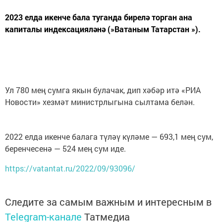
2023 елда икенче бала туганда бирелә торган ана
капиталы индексацияләнә (»Ватаным Татарстан »).
Ул 780 мең сумга якын булачак, дип хәбәр итә «РИА
Новости» хезмәт министрлыгына сылтама белән.
2022 елда икенче балага түләү күләме — 693,1 мең сум,
беренчесенә — 524 мең сум иде.
https://vatantat.ru/2022/09/93096/
Следите за самым важным и интересным в
Telegram-канале
Татмедиа