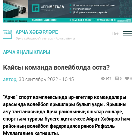
АРЧА ХӘБӘРЛӘРЕ
16+
"Арча хәбәрләре" газетасы - Арча районы
АРЧА ЯҢАЛЫКЛАРЫ
Кайсы команда волейболда оста?
автор,
30 сентябрь 2022 - 10:45
971
0
0
“Арча” спорт комплексында ир-егетләр командалары
арасында волейбол ярышлары булып узды. Ярышны
ачу тантанасында Арча районының яшьләр эшләре,
спорт һәм туризм бүлеге җитәкчесе Айрат Хәбиров hәм
районның волейбол федерациясе рәисе Рафаэль
Муллагалиев катнашты.