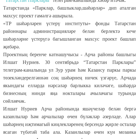
“Т
ата
рстан Парклары”
телеграм-каналында хәбәр итәчәк.
Татарстанда «Парклар, башлыклар,шәһәрләр» дип аталган
махсус проект гамәлгә ашырыла.
«ТР шәһәрләрен үстерү институты» фонды Татарстан
районнары администрацияләре белән берлектә кече
шәһәрләрне үстерүгә багышланган махсус проект башлап
җибәрә.
Проектның беренче катнашучысы - Арча районы башлыгы
Илшат Нуриев. 30 сентябрьдә “Татарстан Парклары”
телеграм-каналында ул Зур
урам
һәм
Казансу
паркы
паркы
төзекләндерелгәннән соң шәһәрнең ничек үзгәрүе, Арчада
якындагы елларда нәрсәләр
барлыкка киләчәге
, шәһәрдә
бизнесның нинди яңа нокталары ачыл
ачагы
турында
сөйләячәк.
Илшат
Нуриев
Арча районында яшәүчеләр белән бергә
казанлылар һәм арчалылар өчен бүләкләр әзерләде.
Алар
шәһәрнең иҗтимагый киңлекләренең берсендә җирле осталар
ясаган түбәтәй таба ала. Казанлылар өчен күн мозаика