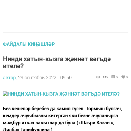
ФАЙДАЛЫ КИҢӘШЛӘР
Нинди хатын-кызга җәннәт вәгъдә
ителә?
автор,
29 сентябрь 2022 - 09:50
1660
0
0
Без кешеләр беребез дә камил түгел. Тормыш булгач,
кемдер ачуыбызны китергән яки безне ачуланырга
мәҗбүр иткән вакытлар да була (»Шәһри Казан »,
Дилбәр Гарифуллина ).