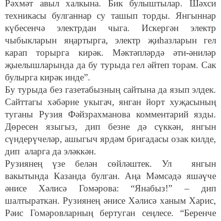
Рәхмәт авыл халкына. Бик булыштылар. Шәхси
техникасы булганнар су ташып торды. Янгыннар
күбесенчә электрдан чыга. Искергән электр
чыбыкларын яңартырга, электр җиһазларын гел
карап торырга кирәк. Мәктәпләрдә әти-әниләр
җыелышларында да бу турыда гел әйтеп торам. Сак
булырга кирәк инде”.
Бу турыда без газетабызның сайтына да язып элдек.
Сайттагы хәбәрне укыгач, янган йорт хуҗасының
туганы Рузия Фәйзрахманова комментарий язды.
Дөресен языгыз, дип безне дә сүккән, янгын
сүндерүчеләр, ашыгыч ярдәм бригадасы озак килде,
дип аларга да эләккән.
Рузиянең үзе белән сөйләштек. Ул янгын
вакытында Казанда булган. Аңа Мәмсәдә яшәүче
әнисе Хәлисә Гомәрова: “Янабыз!” – дип
шалтыраткан. Рузиянең әнисе Хәлисә ханым Харис,
Рәис Гомәровларның бертуган сеңлесе. “Беренче