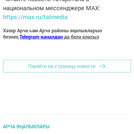
национальном мессенджере MАХ:
https://max.ru/tatmedia
Хәзер Арча һәм Арча районы яңалыкларын
безнең
Telegram-каналдан
да белә аласыз
Перейти на страницу новости
АРЧА ЯҢАЛЫКЛАРЫ