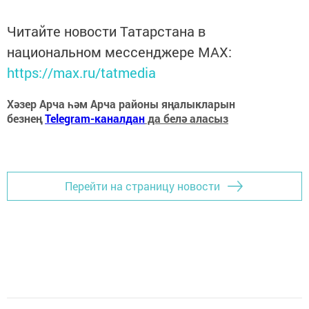
Читайте новости Татарстана в
национальном мессенджере MАХ:
https://max.ru/tatmedia
Хәзер Арча һәм Арча районы яңалыкларын
безнең
Telegram-каналдан
да белә аласыз
Перейти на страницу новости