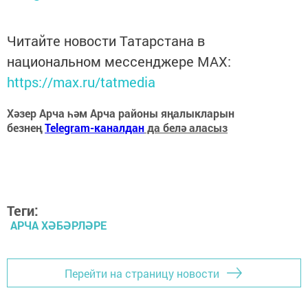
Читайте новости Татарстана в
национальном мессенджере MАХ:
https://max.ru/tatmedia
Хәзер Арча һәм Арча районы яңалыкларын
безнең
Telegram-каналдан
да белә аласыз
Теги:
АРЧА ХӘБӘРЛӘРЕ
Перейти на страницу новости