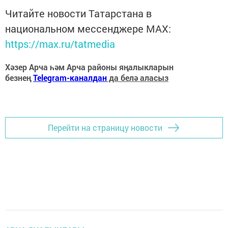
Читайте новости Татарстана в
национальном мессенджере MАХ:
https://max.ru/tatmedia
Хәзер Арча һәм Арча районы яңалыкларын
безнең
Telegram-каналдан
да белә аласыз
Перейти на страницу новости