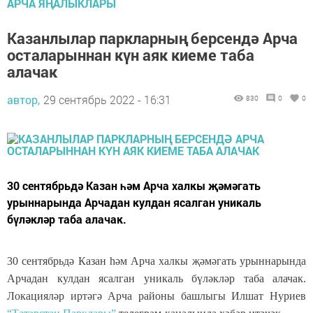
АРЧА ЯҢАЛЫКЛАРЫ
Казанлылар паркларның берсендә Арча
осталарыннан күн аяк киеме таба
алачак
автор,
29 сентябрь 2022 - 16:31
830
0
0
30 сентябрьдә Казан һәм Арча халкы җәмәгать
урыннарында Арчадан кулдан ясалган уникаль
бүләкләр таба алачак.
30 сентябрьдә Казан һәм Арча халкы җәмәгать урыннарында
Арчадан кулдан ясалган уникаль бүләкләр таба алачак.
Локацияләр иртәгә Арча районы башлыгы Илшат Нуриев