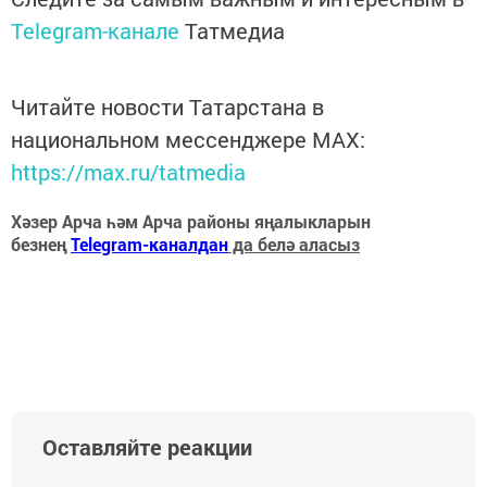
Telegram-канале
Татмедиа
Читайте новости Татарстана в
национальном мессенджере MАХ:
https://max.ru/tatmedia
Хәзер Арча һәм Арча районы яңалыкларын
безнең
Telegram-каналдан
да белә аласыз
Оставляйте реакции