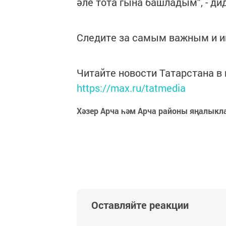
әле тота гына башладым", - дид
Следите за самым важным и 
Читайте новости Татарстана 
https://max.ru/tatmedia
Хәзер Арча һәм Арча районы яңалыкл
Оставляйте реакции