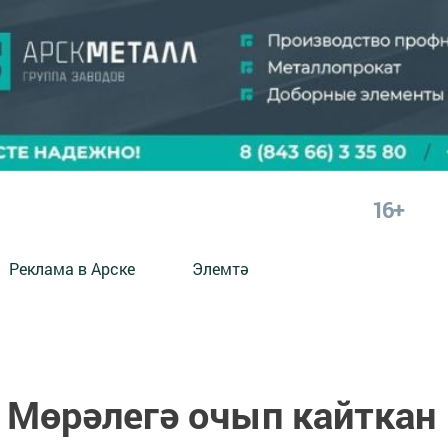
16+
Реклама в Арске
Элемтә
е Мөрәлегә очып кайткан