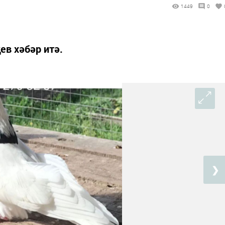
1449
0
в хәбәр итә.
❯