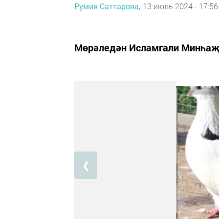
Румия Саттарова,
13 июль 2024 - 17:56
Мөрәледән Исламгали Минһаҗе
❮