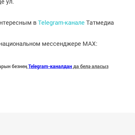
е ул.
интересным в
Telegram-канале
Татмедиа
в национальном мессенджере MАХ:
арын безнең
Telegram-каналдан
да белә аласыз