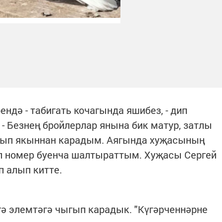
ендә - табигать кочагында яшибез, - дип
- Безнең бройлерлар янына бик матур, затлы
алып якыннан карадым. Аягында хуҗасының
л номер буенча шалтыраттым. Хуҗасы Сергей
п алып китте.
гә элемтәгә чыгып карадык. "Күгәрченнәрне