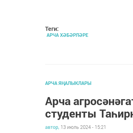
Теги:
АРЧА ХӘБӘРЛӘРЕ
АРЧА ЯҢАЛЫКЛАРЫ
Арча агросәнәга
студенты Таһир
автор,
13 июль 2024 - 15:21