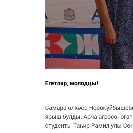
Егетләр, молодцы!
Самара өлкәсе Новокуйбышевс
ярыш булды. Арча агросоногат
студенты Таһир Рамил улы Сөн