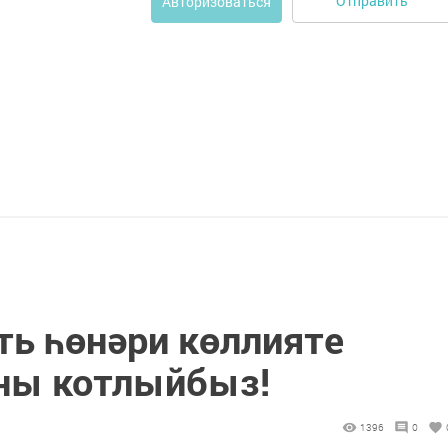
Отправить
Авторизоваться
ть һөнәри көллияте
ны котлыйбыз!
1396
0