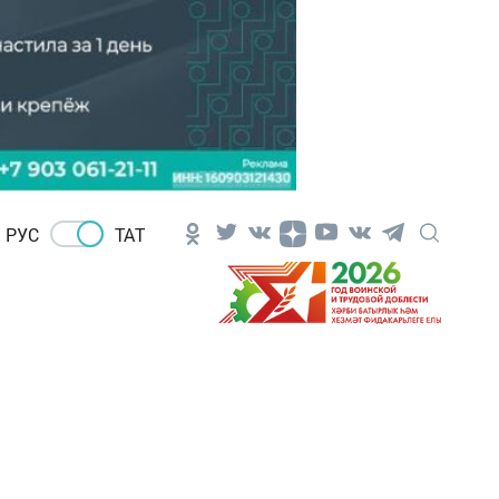
РУС
ТАТ