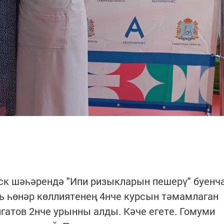
к шәһәрендә "Ипи ризыкларын пешерү" буенч
ь һөнәр көллиятенең 4нче курсын тәмамлаган
гатов 2нче урынны алды. Кәче егете. Гомуми