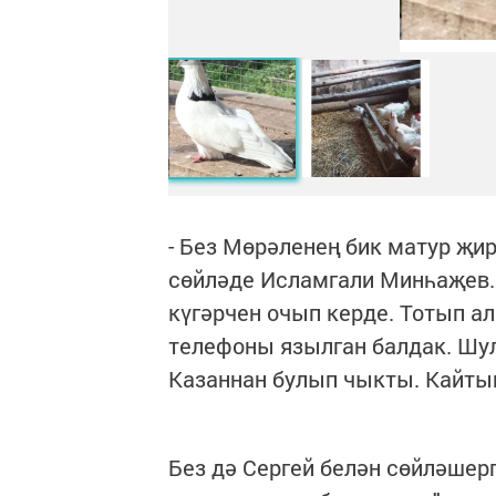
- Без Мөрәленең бик матур җир
сөйләде Исламгали Минһаҗев. 
күгәрчен очып керде. Тотып 
телефоны язылган балдак. Шу
Казаннан булып чыкты. Кайты
Без дә Сергей белән сөйләшер