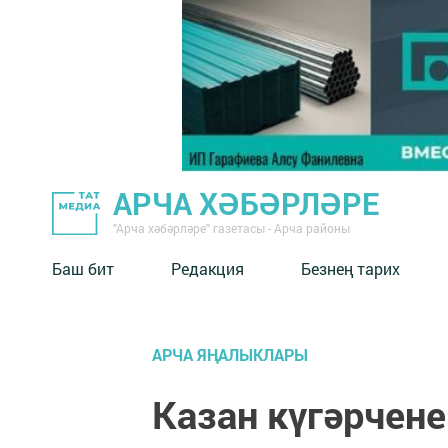
АРЧА ХӘБӘРЛӘРЕ
"Арча хәбәрләре" газетасы - Арча районы
Баш бит
Редакция
Безнең тарих
АРЧА ЯҢАЛЫКЛАРЫ
Казан күгәрчен