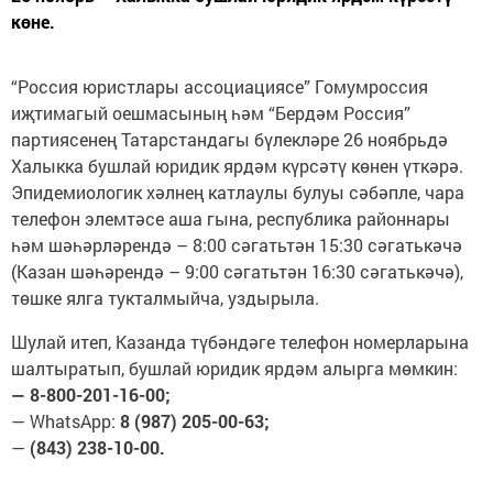
көне.
“Россия юристлары ассоциациясе” Гомумроссия
иҗтимагый оешмасының һәм “Бердәм Россия”
партиясенең Татарстандагы бүлекләре 26 ноябрьдә
Халыкка бушлай юридик ярдәм күрсәтү көнен үткәрә.
Эпидемиологик хәлнең катлаулы булуы сәбәпле, чара
телефон элемтәсе аша гына, республика районнары
һәм шәһәрләрендә – 8:00 сәгатьтән 15:30 сәгатькәчә
(Казан шәһәрендә – 9:00 сәгатьтән 16:30 сәгатькәчә),
төшке ялга тукталмыйча, уздырыла.
Шулай итеп, Казанда түбәндәге телефон номерларына
шалтыратып, бушлай юридик ярдәм алырга мөмкин:
— 8-800-201-16-00;
— WhatsApp:
8 (987) 205-00-63;
—
(843) 238-10-00.