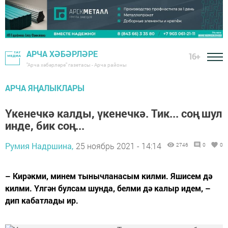
АРЧА ХӘБӘРЛӘРЕ
16+
"Арча хәбәрләре" газетасы - Арча районы
АРЧА ЯҢАЛЫКЛАРЫ
Үкенечкә калды, үкенечкә. Тик... соң шул
инде, бик соң...
Румия Надршина,
25 ноябрь 2021 - 14:14
2746
0
0
– Кирәкми, минем тынычланасым килми. Яшисем дә
килми. Үлгән булсам шунда, белми дә калыр идем, –
дип кабатлады ир.