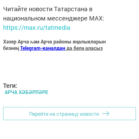
Читайте новости Татарстана в
национальном мессенджере MАХ:
https://max.ru/tatmedia
Хәзер Арча һәм Арча районы яңалыкларын
безнең
Telegram-каналдан
да белә аласыз
Теги:
АРЧА ХӘБӘРЛӘРЕ
Перейти на страницу новости