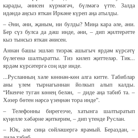
карады, әнисен күрмәгәч, бүлмәгә үтте. Залда
идәндә аңсыз яткан Иркәне күреп аңа атылды.
– Әни, әни, җаным, ни булды? Миңа кара әле, әни.
Бер сүз булса да дәш инде, әни, – дип җилтерәтте
кыз тынсыз яткан әнисен.
Аннан башы эшләп тизрәк ашыгыч ярдәм күрсәтү
бүлегенә шалтыратты. Тиз килеп җиттеләр. Тик...
ярдәм күрсәтергә соң иде инде.
...Русланның хәле көннән-көн алга китте. Табиблар
аны үлем тырнагыннан йолкып алып калды.
“Икенче туган көнең белән, – диде аңа табиб та. –
Хәзер бөтен нәрсә үзеңнән тора инде”.
– Телефонны бирегезче, хатынга шалтыратып
күңелле хәбәрне җиткерим, – дип үтенде Руслан.
– Юк, әле сиңа сөйләшергә ярамый. Бераздан, –
диде табиб.