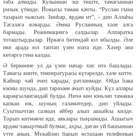
таба алмады. Кулыннан эш төште, тамагыннан
ризык үтмәде. Йокысы тәмам качты. “Руслан гына
тазарып чыксын. Зинһар, ярдәм ит”, – дип Аллаһы
Тәгаләгә ялварды. Әмма Русланның хәле алга
бармады. Реанимациягә салдылар. Аппаратка
тоташтырдылар. Иркәгә бөтендәй юл ябылды. Әле
ике арада юл таптап үзен юата иде. Хәзер әнә
көтәргә генә калды.
Ә беркөнне ул да үзен начар хис итә башлады.
Тамагы кипте, температурасы күтәрелде, хәле китте.
Кайнар чәй эчеп карады, рәтләнмәде. Өйдә һава
юкмы шунда, дип тәрәзәне ачып куйды. Күз аллары
караңгылангандай булды. Ничә көн юньләп тамакка
капкан юк, шуның галәмәтедер, дип уйлады.
Суыткычтан салкын әйбер алып ашыйсы килде.
Торып китмәкче иде, аяклары тыңламады. Ашыгыч
ярдәм чакыртмый булмас, ахры, дигән уй башыннан
үтте аның. Мүкәйләп барып өстәлдән телефонын