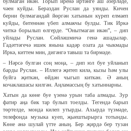
булмаган икән. Торып иренә иртәнге аш әзерләде,
чәен куйды. Бераздан Руслан да уянды. Кичен
берни булмагандай йөргән хатынын күреп елмаеп
куйды, битеннән үбеп алмакчы булды. Тик Иркә
читкә борылып өлгерде. “Онытмаган икән”, – дип
уйлады Руслан. Сөйләшмичә генә ашадылар.
Гадәттәгечә ишек янына кадәр озата да чыкмады
Иркә, киттем мин, дигәнгә тавыш та бирмәде.
– Нәрсә булган соң моңа, – дип юл буе уйланып
барды Руслан. – Иллегә җитеп килә, кызы һәм улы
буйга җиткән, өйдән чыгып киткән. Ә аның
кочаклашасы килгән. Аңламассың бу хатыннарны.
Хатын да көне буе үзенә урын таба алмады. Зур
фатир аңа бик тар булып тоелды. Тегендә барып
төртелде, монда килеп утырды. Ахырда түзмәде,
телефонда музыка куеп, җыештырырга тотынды.
Көне әнә шулай үтте аның. Бер җирдә бер тузан