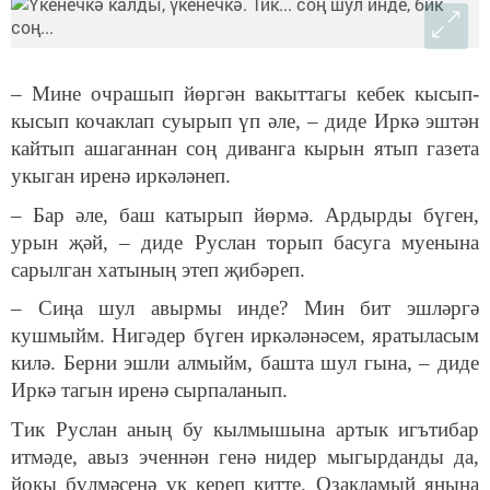
– Мине очрашып йөргән вакыттагы кебек кысып-
кысып кочаклап суырып үп әле, – диде Иркә эштән
кайтып ашаганнан соң диванга кырын ятып газета
укыган иренә иркәләнеп.
– Бар әле, баш катырып йөрмә. Ардырды бүген,
урын җәй, – диде Руслан торып басуга муенына
сарылган хатының этеп җибәреп.
– Сиңа шул авырмы инде? Мин бит эшләргә
кушмыйм. Нигәдер бүген иркәләнәсем, яратыласым
килә. Берни эшли алмыйм, башта шул гына, – диде
Иркә тагын иренә сырпаланып.
Тик Руслан аның бу кылмышына артык игътибар
итмәде, авыз эченнән генә нидер мыгырданды да,
йокы бүлмәсенә үк кереп китте. Озакламый янына