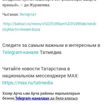
ярамый», — ди Журавлева.
Чыганак:
Интертат
http://baltaci.ru/news/s%D3%99lam%D3%99tlek/nindi-
rizyklar-tn-tiresen-boza
Следите за самым важным и интересным в
Telegram-канале
Татмедиа
Читайте новости Татарстана в
национальном мессенджере MАХ:
https://max.ru/tatmedia
Хәзер Арча һәм Арча районы яңалыкларын
безнең
Telegram-каналдан
да белә аласыз