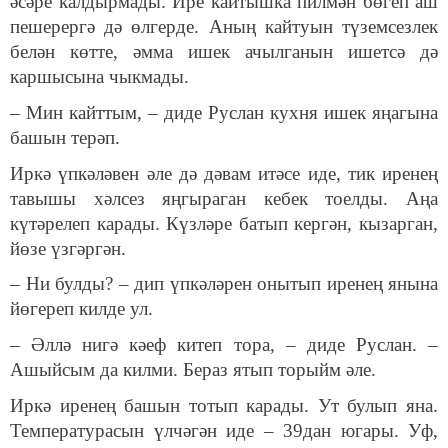
әсәре калдырмады. Ире кайтышка пилмән бөгеп аш
пешерергә дә өлгерде. Аның кайтуын түземсезлек
белән көтте, әмма ишек ачылганын ишетсә дә
каршысына чыкмады.
– Мин кайттым, – диде Руслан кухня ишек яңагына
башын терәп.
Иркә үпкәләвен әле дә дәвам итәсе иде, тик иренең
тавышы хәлсез яңгыраган кебек тоелды. Аңа
күтәрелеп карады. Күзләре батып кергән, кызарган,
йөзе үзгәргән.
– Ни булды? – дип үпкәләрен онытып иренең янына
йөгереп килде ул.
– Әллә нигә кәеф китеп тора, – диде Руслан. –
Ашыйсым да килми. Бераз ятып торыйм әле.
Иркә иренең башын тотып карады. Ут булып яна.
Температурасын үлчәгән иде – 39дан югары. Уф,