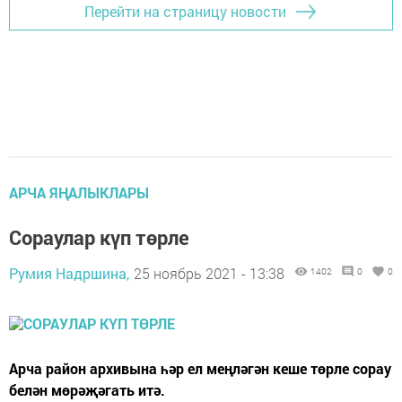
Перейти на страницу новости
АРЧА ЯҢАЛЫКЛАРЫ
Сораулар күп төрле
Румия Надршина,
25 ноябрь 2021 - 13:38
1402
0
0
Арча район архивына һәр ел меңләгән кеше төрле сорау
белән мөрәҗәгать итә.