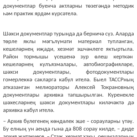
документлар буенча актларны төзегәндә методик
һәм практик ярдәм күрсәтелә.
Шәхси документлар турында да берничә сүз. Аларда
төрле яклы мәгълүмати материал тупланган,
кешеләрнең иҗади, хезмәт эшчәнлеге яктыртыла.
Район тормышы үсешенә зур өлеш керткән
кешеләрнең кулъязмалары, автобиографияләре,
шәхси документлары, фотодокументлары
гомерлеккә сакларга кабул ителә. Быел ТАССРның
атказанган мелиораторы Алексей Токрановның
документлары архивка тапшырылган. Күренекле
шәхесләрнең шәхси документлары киләчәктә дә
архивка кабул ителә.
– Архив бүлегенең көндәлек эше – сорауларны үтәү.
Бу елның ун аенда гына да 808 сорау килде, – диде
архив җитәкчесе. – Стаж, хезмәт хакы, оешмаларның