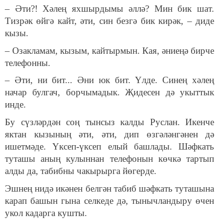
– Әти?! Хәлең яхшырдымы әллә? Мин бик шат.
Тизрәк өйгә кайт, әти, син безгә бик кирәк, – диде
кызы.
– Озакламам, кызым, кайтырмын. Кая, әниеңә бирче
телефонны.
– Әти, ни бит... Әни юк бит. Үлде. Синең хәлең
начар булгач, борчымадык. Җидесен дә укыттык
инде.
Бу сүзләрдән соң тынсыз калды Руслан. Икенче
яктан кызының әти, әти, дип өзгәләнгәнен дә
ишетмәде. Үксеп-үксеп елый башлады. Шәфкать
туташы аның кулыннан телефонын көчкә тартып
алды да, табибны чакырырга йөгерде.
Эшнең нидә икәнен белгән табиб шәфкать туташына
карап башын гына селкеде дә, тынычландыру өчен
укол кадарга кушты.