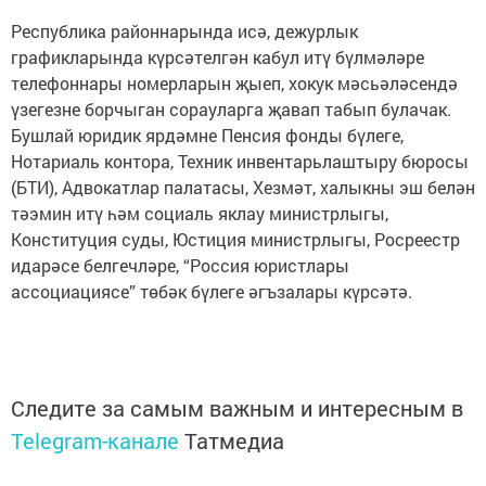
Республика районнарында исә, дежурлык
графикларында күрсәтелгән кабул итү бүлмәләре
телефоннары номерларын җыеп, хокук мәсьәләсендә
үзегезне борчыган сорауларга җавап табып булачак.
Бушлай юридик ярдәмне Пенсия фонды бүлеге,
Нотариаль контора, Техник инвентарьлаштыру бюросы
(БТИ), Адвокатлар палатасы, Хезмәт, халыкны эш белән
тәэмин итү һәм социаль яклау министрлыгы,
Конституция суды, Юстиция министрлыгы, Росреестр
идарәсе белгечләре, “Россия юристлары
ассоциациясе” төбәк бүлеге әгъзалары күрсәтә.
Следите за самым важным и интересным в
Telegram-канале
Татмедиа