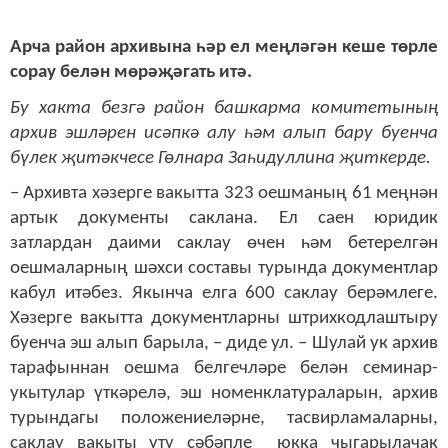
Арча район архивына һәр ел меңләгән кеше төрле
сорау белән мөрәҗәгать итә.
Бу хакта безгә район башкарма комитетының
архив эшләрен исәпкә алу һәм алып бару буенча
бүлек җитәкчесе Гөлнара Заһидуллина җиткерде.
– Архивта хәзерге вакытта 323 оешманың 61 меңнән
артык документы саклана. Ел саен юридик
затлардан даими саклау өчен һәм бетерелгән
оешмаларның шәхси составы турында документлар
кабул итәбез. Якынча елга 600 саклау берәмлеге.
Хәзерге вакытта документларны штрихкодлаштыру
буенча эш алып барыла, – диде ул. – Шулай ук архив
тарафыннан оешма белгечләре белән семинар-
укытулар үткәрелә, эш номенклатураларын, архив
турындагы положениеләрне, тасвирламаларны,
саклау вакыты үтү сәбәпле юкка чыгарылачак