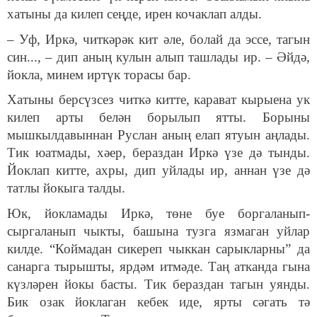
хатыны да килеп сеңде, ирен кочаклап алды.
– Уф, Иркә, читкәрәк кит әле, болай да эссе, тагын
син..., – дип аның кулын алып ташлады ир. – Әйдә,
йокла, минем иртүк торасы бар.
Хатыны берсүзсез читкә китте, карават кырыена ук
килеп арты белән борылып ятты. Борыны
мышкылдавыннан Руслан аның елап ятуын аңлады.
Тик юатмады, хәер, бераздан Иркә үзе дә тынды.
Йоклап китте, ахры, дип уйлады ир, аннан үзе дә
татлы йокыга талды.
Юк, йокламады Иркә, төне буе боргаланып-
сыргаланып чыкты, башына тузга язмаган уйлар
килде. “Коймадан сикереп чыккан сарыкларны” да
санарга тырышты, ярдәм итмәде. Таң атканда гына
күзләрен йокы басты. Тик бераздан тагын уянды.
Бик озак йоклаган кебек иде, ярты сәгать тә