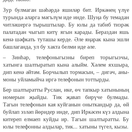
Зур булмаган шәһәрдә яшиләр бит. Иркәнең үлүе
турында аларга мәгълүм иде инде. Шуңа бу темадан
читләшергә тырыштылар. Бу юлы да табиб тизрәк
палатадан чыгып китү ягын карады. Бераздан яшь
кенә шәфкать туташы керде. Әле яңарак кына эшли
башлаганда, ул бу хакта белми иде әле.
– Зинһар, телефоныгызны биреп торыгызчы,
хатынга шалтыратып кына алыйм. Хәлем яхшыра,
дип кенә әйтәм. Борчылып тормасын, – дигәч, аны-
моны уйламыйча иргә телефонын тоттырды.
Бер шалтыратты Руслан, ике, өч тапкыр хатынының
номерын җыйды. Тик җавап бирүче булмады.
Тагын телефонын кая куйганын оныткандыр да, өй
буйлап эзләп йөридер инде, дип Иркәсен күз алдына
китереп елмаеп куйды ир. Тагын шалтыратты. Бу
юлы телефонны алдылар, тик... хатыны түгел, кызы.