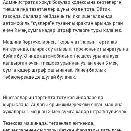
Административ хокук бозулар кодексына кертелергә
тиешле яңа төзәтмәләр шуны күздә тота. Әйтик,
газонда, балалар мәйданчыгы яки ишегалдында
автомобиль “күзләре”н тузан-пычрактан арындырган
өчен 2 мең сумга кадәр штраф түләргә туры киләчәк.
Машина йөртүчеләрнең, “корыч ат”ларын тәртипкә
китергәндә, пычрак су агызып, тирә-юньне пычратуына
бәйле бу. Ә инде автомобильне тиешсез урынга куеп
калдырган өчен, тиешсез урыннан узган өчен 5 мең
сумга кадәр штраф салыначак. Илнең барлык
төбәкләрендә дә шулай булачак.
Ишегалларын тәртиптә тоту кагыйдәләре дә
кырыслана. Андагы ярымҗимерек яки янган машина
хуҗалары 1 меңнән 3 мең сумга кадәр штраф түлиячәк.
Төзексез машинада, тәгаенләп әйткәндә,
көпчәкләренең сырлары беткән, фаралары ватылган