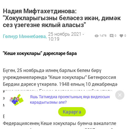
Надия Мифтахетдинова:
"Хокукларыгызны беләсез икән, димәк
сез үзегезне яклый аласыз"
25 ноябрь 2021 -
Гөлнур Миннебаева,
1476
0
0
10:19
"Кеше хокуклары" дәресләре бара
Бүген, 25 ноябрьдә илнең барлык белем бирү
учреждениеләрендә "Кеше хокуклары" Бөтенроссия
Бердәм дәресе үткәрелә. 1948 елның 10 декабрендә
кеше хокуклары Гомум декларациясе кабул ителү
Яшь Татмедиа проектының яңа видеосын
хөрмәтенә уздырылгын әлеге дәресләр Арча районы
карадыгызмы әле?
мәктәпләрендә дә узды.
Карарга
Бу күләмле белем бирү акциясе Россия
Федерациясенең Кеше хокуклары буенча вәкаләтле