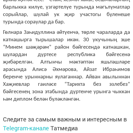
барлыкка килүе, үзгәртелүе турында мәгълүматлар
сорыйлар, шулай ук җир участогы бүленеше
турында сораулар да бар.
Гөлнара Заһидуллина әйтүенчә, төрле чараларда да
катнашырга тырышалар икән. 30 укучының эше
“Минем шәҗәрәм” район бәйгесендә катнашкан,
шулардан дүртесе республика бәйгесенә
җибәрелгән. Алтынчы мәктәптән яшьтәшләре
арасында Алисә Әхмәрова, Айзат Ибраһимов
беренче урыннарны яулаганнар. Айван авылыннан
Хаҗиевлар гаиләсе “Тарихта без эзлебез”
бәйгесенең зона этабында дүртенче урынга чыккан
һәм диплом белән бүләкләнгән.
Следите за самым важным и интересным в
Telegram-канале
Татмедиа