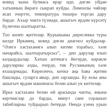
ковид кына булмаса ярар иде, дигән уйдан
хатынның йөрәге сыкрап куйды. Лимонлы чәйләр
ясап эчертте, температура төшерә торган дару
бирде. Ахыр чиктә түзмәде, ашыгыч ярдәм күрсәтү
бүлегенә шалтыратты.
Тиз килеп җиттеләр. Курыкканы дөреслеккә туры
килде Иркәнең, ковид дигән диагноз куйдылар.
“Әлегә хастаханәгә алып китми торабыз, хәле
начарайса, шалтыратырсыз”, – дип дарулар язып
калдырдылар. Хатын аптекага йөгерде, кирәкле
даруларны алды, эчерде, тик Русланының хәле
яхшырмады. Киресенчә, кичкә аңа һава җитми
башлады, суларга авыр, дип зарланды. Бу юлы аны
ашыгыч ярдәм машинасы белән алып ук киттеләр.
Иркә хастаханә белән өй арасында чапты, янына
кертмәсләр дә барды, минут саен сорашып
табибларны туйдырып бетерде. Өендә үзенә урын