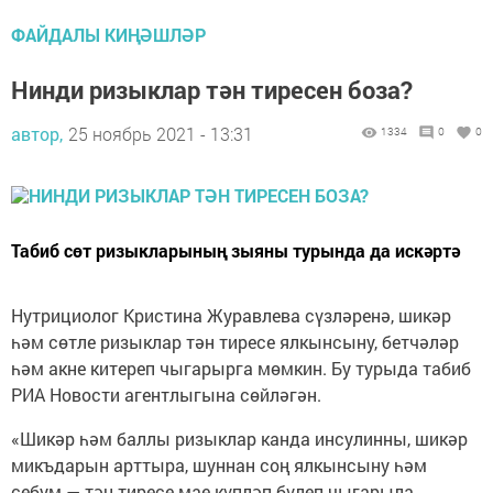
ФАЙДАЛЫ КИҢӘШЛӘР
Нинди ризыклар тән тиресен боза?
автор,
25 ноябрь 2021 - 13:31
1334
0
0
Табиб сөт ризыкларының зыяны турында да искәртә
Нутрициолог Кристина Журавлева сүзләренә, шикәр
һәм сөтле ризыклар тән тиресе ялкынсыну, бетчәләр
һәм акне китереп чыгарырга мөмкин. Бу турыда табиб
РИА Новости агентлыгына сөйләгән.
«Шикәр һәм баллы ризыклар канда инсулинны, шикәр
микъдарын арттыра, шуннан соң ялкынсыну һәм
себум — тән тиресе мае күпләп бүлеп чыгарыла