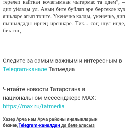
терелеп кайткач кочагымнан чыгармас та идем”, –
дип уйлады ул. Аның бите буйлап эре бөртекле күз
яшьләре агып төште. Үкенечкә калды, үкенечкә, дип
пышылдады ирнең иреннәре. Тик... соң шул инде,
бик соң...
Следите за самым важным и интересным в
Telegram-канале
Татмедиа
Читайте новости Татарстана в
национальном мессенджере MАХ:
https://max.ru/tatmedia
Хәзер Арча һәм Арча районы яңалыкларын
безнең
Telegram-каналдан
да белә аласыз