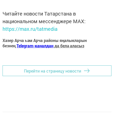
Читайте новости Татарстана в
национальном мессенджере MАХ:
https://max.ru/tatmedia
Хәзер Арча һәм Арча районы яңалыкларын
безнең
Telegram-каналдан
да белә аласыз
Перейти на страницу новости