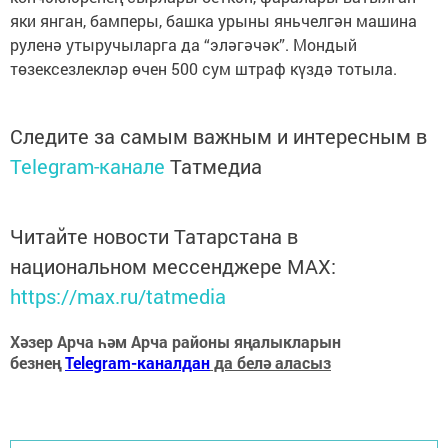
яки янган, бамперы, башка урыны яньчелгән машина
руленә утыручыларга да “эләгәчәк”. Мондый
төзексезлекләр өчен 500 сум штраф күздә тотыла.
Следите за самым важным и интересным в
Telegram-канале
Татмедиа
Читайте новости Татарстана в
национальном мессенджере MАХ:
https://max.ru/tatmedia
Хәзер Арча һәм Арча районы яңалыкларын
безнең
Telegram-каналдан
да белә аласыз