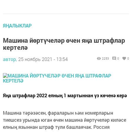
ЯҢАЛЫКЛАР
Машина йөртүчеләр өчен яңа штрафлар
кертелә
автор,
25 ноябрь 2021 - 13:54
2253
0
0
Яңа штрафлар 2022 елның 1 мартыннан үз көченә керә
Машина тәрәзәсен, фараларын һәм номерларын
тиешсез урында юган өчен машина йөртүчеләр киләсе
елның языннан штраф түли башлаячак. Россия