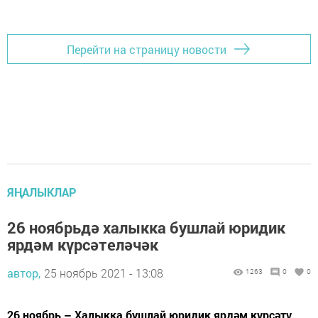
Перейти на страницу новости
ЯҢАЛЫКЛАР
26 ноябрьдә халыкка бушлай юридик
ярдәм күрсәтеләчәк
автор,
25 ноябрь 2021 - 13:08
1263
0
0
26 ноябрь – Халыкка бушлай юридик ярдәм күрсәтү