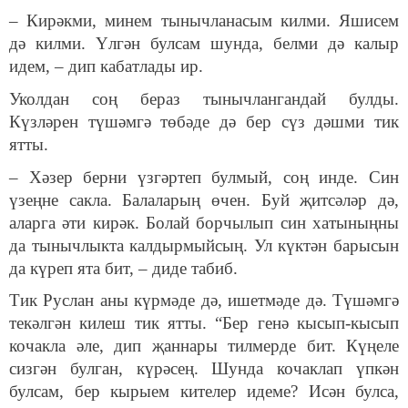
– Кирәкми, минем тынычланасым килми. Яшисем
дә килми. Үлгән булсам шунда, белми дә калыр
идем, – дип кабатлады ир.
Уколдан соң бераз тынычлангандай булды.
Күзләрен түшәмгә төбәде дә бер сүз дәшми тик
ятты.
– Хәзер берни үзгәртеп булмый, соң инде. Син
үзеңне сакла. Балаларың өчен. Буй җитсәләр дә,
аларга әти кирәк. Болай борчылып син хатыныңны
да тынычлыкта калдырмыйсың. Ул күктән барысын
да күреп ята бит, – диде табиб.
Тик Руслан аны күрмәде дә, ишетмәде дә. Түшәмгә
текәлгән килеш тик ятты. “Бер генә кысып-кысып
кочакла әле, дип җаннары тилмерде бит. Күңеле
сизгән булган, күрәсең. Шунда кочаклап үпкән
булсам, бер кырыем кителер идеме? Исән булса,