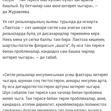
башлый. Бу бетчәләр һәм акне китереп чыгара», —
ди Журавлева.
Ул сөт ризыкларының зыяны турында да искәртә.
«Лактоза — сөт шикәре сөтле һәм әчегән сөтле
ризыкларда була, ул дисахаридлар төркеменә керә.
Нәкъ менә ул сөткә баллы тәм бирә. Лактоза кешенең
шартлы-патоген флорасын „ашата“, бу исә тән тиресе
белән проблемалар, кандидоз һәм башка чирләр
китереп чыгара», — ди табиб.
«Сөтле ризыклар инсулинсыман үсеш факторы китереп
чыгара, шуннан соң тестостерон, аннары инсулин арта,
бу исә дигидротестостерон артуны китереп чыгара.
Шул сәбәпле тән тиресе һәм чәчләр белән проблема
килеп чыга. Тән тиресе белән төрле проблемалар, акне,
кандидоз, атопик дерматит, күкәйлекләрдә поликистоз
синдромы булган кешеләргә сөт ризыклары ашарга