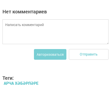
Нет комментариев
Отправить
Авторизоваться
Теги:
АРЧА ХӘБӘРЛӘРЕ