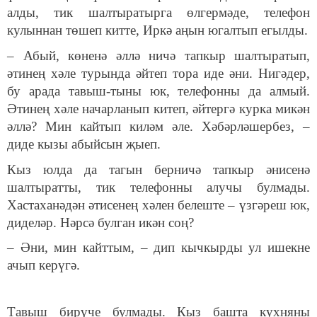
алды, тик шалтыратырга өлгермәде, телефон
кулыннан төшеп китте, Иркә аңын югалтып егылды.
– Абый, көненә әллә ничә тапкыр шалтыратып,
әтинең хәле турында әйтеп тора иде әни. Нигәдер,
бу арада тавыш-тыны юк, телефонны да алмый.
Әтинең хәле начарланып китеп, әйтергә курка микән
әллә? Мин кайтып киләм әле. Хәбәрләшербез, –
диде кызы абыйсын җыеп.
Кыз юлда да тагын берничә тапкыр әнисенә
шалтыратты, тик телефонны алучы булмады.
Хастаханәдән әтисенең хәлен белеште – үзгәреш юк,
диделәр. Нәрсә булган икән соң?
– Әни, мин кайттым, – дип кычкырды ул ишекне
ачып керүгә.
Тавыш бирүче булмады. Кыз башта кухняны