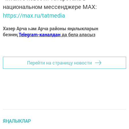
национальном мессенджере MАХ:
https://max.ru/tatmedia
Хәзер Арча һәм Арча районы яңалыкларын
безнең
Telegram-каналдан
да белә аласыз
Перейти на страницу новости
ЯҢАЛЫКЛАР