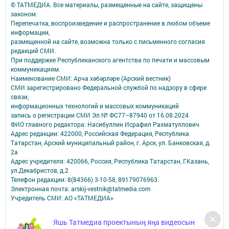
© ТАТМЕДИА. Все материалы, размещенные на сайте, защищены
законом.
Перепечатка, воспроизведение и распространение в любом объеме
информации,
размещенной на сайте, возможна только с письменного согласия
редакций СМИ.
При поддержке Республиканского агентства по печати и массовым
коммуникациям.
Наименование СМИ: Арча хәбәрләре (Арский вестник)
СМИ зарегистрировано Федеральной службой по надзору в сфере
связи,
информационных технологий и массовых коммуникаций
запись о регистрации СМИ Эл № ФС77–87940 от 16.08.2024
ФИО главного редактора: Насибуллин Исрафил Рахматуллович
Адрес редакции: 422000, Российская Федерация, Республика
Татарстан, Арский муниципальный район, г. Арск, ул. Банковская, д.
2а
Адрес учредителя: 420066, Россия, Республика Татарстан, Г.Казань,
ул.Декабристов, д.2
Телефон редакции: 8(84366) 3-10-58, 89179076963.
Электронная почта: arskij-vestnik@tatmedia.com
Учредитель СМИ: АО «ТАТМЕДИА»
Антикоррупционная политика
Яшь Татмедиа проектының яңа видеосын
АО «ТАТМЕДИА» использует «cookie»
для персонализации сервисов и