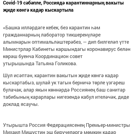
Covid-19 сәбәпле, Россиядә карантиннарның вакыты
җиде көнгә кадәр кыскартыла
«Башка илләрдәге кебек, без карантин һәм
гражданнарның лаборатор тикшеренүләре
алымнарын оптимальләштерәбез, — дип билгеләп үтте
Министрлар Кабинеты каршындагы коронавирус белән
көрәш буенча Координацион совет
утырышында Татьяна Голикова.
Шул исәптән, карантин вакытын җиде көнгә кадәр
кыскартабыз, шулай ук тагын берничә төрле үзгәреш
булачак, алар якын көннәрдә Россиянең баш санитар
табибының карарлары нигезендә кабул ителәчәк, диде
доклад ясаучы.
Утырышта Россия Федерациясенең Премьер-министры
Михаил Мишустин эш бирүчеләргә мөмкин кадәр