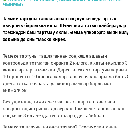
Тәмәке тартуны ташлаганнан соң күп кешедә артык
авырлык барлыкка килә. Шуны истә тотып кайберәүләр
тәмәкедән баш тартмау яклы. Әмма үпкәләргә зыян кил
хакына да онытмаска кирәк.
Тәмәке тартуны ташлаганнан соң кеше ашавын
контрольдә тотмаган очракта 2 килога, ә хатын-кызлар 3
килога артырга мөмкин. Дөрес, элеккеге тартучыларның
10 проценты 10 килога кадәр тазару очраклары да бар. 
диета тоткан очракта ул килограммнар барлыкка
килмәячәк.
Сүз уңаеннан, тәмәкене озаграк еллар тарткан саен
авырлык җыю рискы да зуррак. Тәмәкене ташлаганнан
соң кеше 3 ел эчендә генә тазара, ди табиблар.
Тәмәке ташлаучы ни өчен тазара? Беренчедән, аның