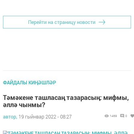
Перейти на страницу новости
ФАЙДАЛЫ КИҢӘШЛӘР
Тәмәкене ташласаң тазарасың: мифмы,
әллә чынмы?
автор,
19 гыйнвар 2022 - 08:27
1469
0