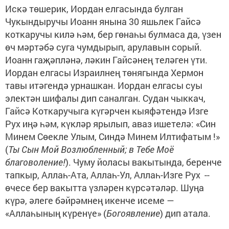
Искә төшерик, Иордан елгасында булган
Чукындыручы Иоанн янына 30 яшьлек Гайсә
коткаручы килә һәм, бер гөнаһы булмаса да, үзен
өч мәртәбә суга чумдырып, арулавын сорый.
Иоанн гаҗәпләнә, ләкин Гайсәнең теләген үти.
Иордан елгасы Израилнең төнягында Хермон
тавы итәгендә урнашкан. Иордан елгасы суы
электән шифалы дип саналган. Судан чыккач,
Гайсә Коткаручыга күгәрчен кыяфәтендә Изге
Рух иңә һәм, күкләр ярылып, аваз ишетелә: «Син
Минем Сөекле Улым, Синдә Минем Илтифатым !»
(
Ты Сын Мой Возлюбленный; в Тебе Моё
благоволение!
). Чуму йоласы вакытында, беренче
тапкыр, Аллаһ-Ата, Аллаһ-Ул, Аллаһ-Изге Рух --
өчесе бер вакытта үзләрен күрсәтәләр. Шуңа
күрә, әлеге бәйрәмнең икенче исеме —
«Аллаһының күренүе» (
Богоявление
) дип атала.