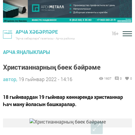
АРЧА ХӘБӘРЛӘРЕ
16+
"Арча хәбәрләре" газетасы - Арча районы
АРЧА ЯҢАЛЫКЛАРЫ
Христианнарның бөек бәйрәме
автор,
19 гыйнвар 2022 - 14:16
1607
0
0
18 гыйнвардан 19 гыйнвар көннәрендә христианнар
Һач ману йоласын башкаралар.