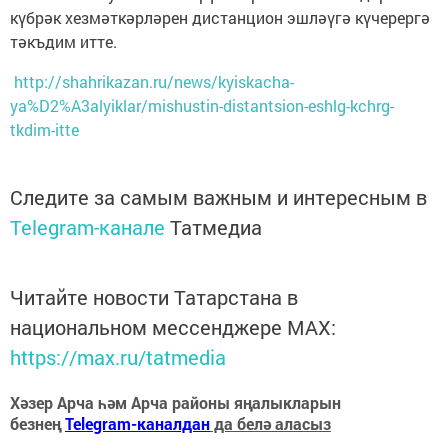
күбрәк хезмәткәрләрен дистанцион эшләүгә күчерергә
тәкъдим итте.
http://shahrikazan.ru/news/kyiskacha-
ya%D2%A3alyiklar/mishustin-distantsion-eshlg-kchrg-
tkdim-itte
Следите за самым важным и интересным в
Telegram-канале
Татмедиа
Читайте новости Татарстана в
национальном мессенджере MАХ:
https://max.ru/tatmedia
Хәзер Арча һәм Арча районы яңалыкларын
безнең
Telegram-каналдан
да белә аласыз