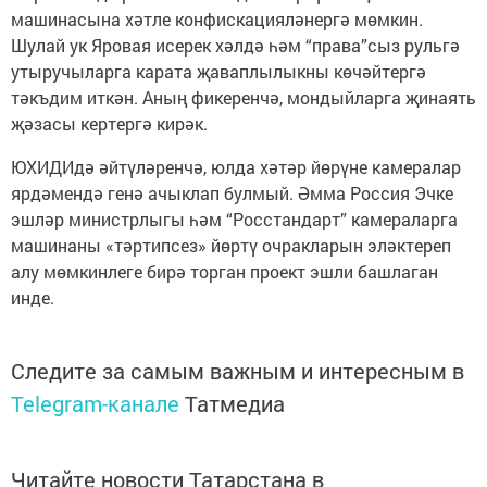
машинасына хәтле конфискацияләнергә мөмкин.
Шулай ук Яровая исерек хәлдә һәм “права”сыз рульгә
утыручыларга карата җаваплылыкны көчәйтергә
тәкъдим иткән. Аның фикеренчә, мондыйларга җинаять
җәзасы кертергә кирәк.
ЮХИДИдә әйтүләренчә, юлда хәтәр йөрүне камералар
ярдәмендә генә ачыклап булмый. Әмма Россия Эчке
эшләр министрлыгы һәм “Росстандарт” камераларга
машинаны «тәртипсез» йөртү очракларын эләктереп
алу мөмкинлеге бирә торган проект эшли башлаган
инде.
Следите за самым важным и интересным в
Telegram-канале
Татмедиа
Читайте новости Татарстана в