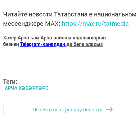
Читайте новости Татарстана в национальном
мессенджере MАХ:
https://max.ru/tatmedia
Хәзер Арча һәм Арча районы яңалыкларын
безнең
Telegram-каналдан
да белә аласыз
Теги:
АРЧА ХӘБӘРЛӘРЕ
Перейти на страницу новости