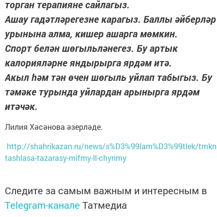
торган терапияне сайлагыз.
Ашау гадәтләрегезне карагыз. Баллы әйберләр
урынына алма, кишер ашарга мөмкин.
Спорт белән шөгыльләнегез. Бу артык
калорияләрне яндырырга ярдәм итә.
Акыл һәм тән өчен шөгыль уйлап табыгыз. Бу
тәмәке турында уйлардан арынырга ярдәм
итәчәк.
Лилия Хәсәнова әзерләде.
http://shahrikazan.ru/news/s%D3%99lam%D3%99tlek/tmkn
tashlasa-tazarasy-mifmy-ll-chynmy
Следите за самым важным и интересным в
Telegram-канале
Татмедиа