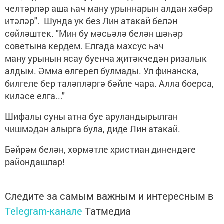
челтәрләр аша һач ману урыннарын алдан хәбәр
итәләр". Шунда ук без Лин атакай белән
сөйләштек. "Мин бу мәсьәлә белән шәһәр
советына кердем. Елгада махсус һач
ману урынын ясау буенча җитәкчедән ризалык
алдым. Әмма өлгереп булмады. Ул финанска,
билгеле бер таләпләргә бәйле чара. Алла боерса,
киләсе елга..."
Шифалы суны атна буе аруландырылган
чишмәдән алырга була, диде Лин атакай.
Бәйрәм белән, хөрмәтле христиан динендәге
райондашлар!
Следите за самым важным и интересным в
Telegram-канале
Татмедиа