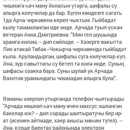
чишмәгә һач ману йоласын үтәргә, шифалы су
алырга килүчеләр дә бар. Бүген көндезге сәгать
1дә Арча чиркәвенә кереп чыктым. Гыйбадәт
кылу тәмамланган иде инде. Арчада туып-үскән
ветеран Анна Дмитриевна: "Мин гел шушында
храмга киләм, -- дип сөйләде. -- Хәзерге вакытта
Лин атакай Төбәк--Чокырча чиркәвендә гыйбадәт
кыла. Аруландырган, шифалы суга килүчеләр күп.
Әнә, зур савыттагы су бетеп тә килә инде. Суның
шифасы озакка бара. Суны шулай ук Арчада
Вахитов урамындагы чишмәдән алырга була".
Язманы әзерләп утырганда телефон чылтырады.
"Арчада нишләп һач ману өчен махсус эшләнгән
бәкеләр юк? -- дип сорады шалтыратучы бер ир-
ат (исемен әйтмәде, хәер анысы мөһим түгел). --
Әнә, күрше Биектау районында электрон