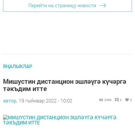
Перейти на страницу новости
ЯҢАЛЫКЛАР
Мишустин дистанцион эшләүгә күчәргә
тәкъдим итте
автор,
19 гыйнвар 2022 - 10:02
2099
0
0