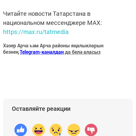
Читайте новости Татарстана в
национальном мессенджере MАХ:
https://max.ru/tatmedia
Хәзер Арча һәм Арча районы яңалыкларын
безнең
Telegram-каналдан
да белә аласыз
Оставляйте реакции