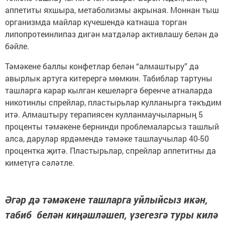
аппетиты яхшыра, метаболизмы акрыная. Моннан тыш
организмда майлар күчешендә катнаша торган
липопротеинлипаз дигән матдәләр активлашу белән дә
бәйле.
Тәмәкене баллы конфетлар белән “алмаштыру” да
авырлык артуга китерергә мөмкин. Табиблар тартуны
ташларга карар кылган кешеләргә беренче атналарда
никотинлы спрейлар, пластырьлар кулланырга тәкъдим
итә. Алмаштыру терапиясен кулланмаучыларның 5
проценты тәмәкене бернинди проблемаларсыз ташлый
алса, дарулар ярдәмендә тәмәке ташлаучылар 40-50
процентка җитә. Пластырьлар, спрейлар аппетитны да
киметүгә сәләтле.
Әгәр дә тәмәкене ташларга уйлыйсыз икән,
табиб белән киңәшләшеп, үзегезгә туры килә