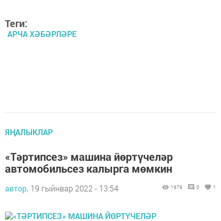
Теги:
АРЧА ХӘБӘРЛӘРЕ
ЯҢАЛЫКЛАР
«Тәртипсез» машина йөртүчеләр
автомобильсез калырга мөмкин
автор,
19 гыйнвар 2022 - 13:54
1676
0
1