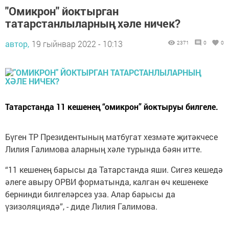
"Омикрон" йоктырган
татарстанлыларның хәле ничек?
автор,
19 гыйнвар 2022 - 10:13
2371
0
0
Татарстанда 11 кешенең “омикрон” йоктыруы билгеле.
Бүген ТР Президентының матбугат хезмәте җитәкчесе
Лилия Галимова аларның хәле турында бәян итте.
“11 кешенең барысы да Татарстанда яши. Сигез кешедә
әлеге авыру ОРВИ форматында, калган өч кешенеке
бернинди билгеләрсез уза. Алар барысы да
үзизоляциядә”, - диде Лилия Галимова.