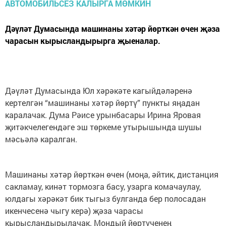
Дәүләт Думасында машинаны хәтәр йөрткән өчен җәза
чарасын кырысландырырга җыеналар.
Дәүләт Думасында Юл хәрәкәте кагыйдәләренә
кертелгән “машинаны хәтәр йөртү” пункты яңадан
каралачак. Дума Рәисе урынбасары Ирина Яровая
җитәкчелегендәге эш төркеме утырышында шушы
мәсьәлә каралган.
Машинаны хәтәр йөрткән өчен (моңа, әйтик, дистанция
сакламау, кинәт тормозга басу, узарга комачаулау,
юлдагы хәрәкәт бик тыгыз булганда бер полосадан
икенчесенә чыгу керә) җәза чарасы
кырысландырылачак. Мондый йөртүченең