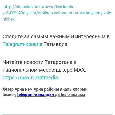
http://shahrikazan.ru/news/kyiskacha-
ya%D2%A3alyiklar/omikron-yoktyrgan-tatarstanlylarny-khle-
nichek
Следите за самым важным и интересным в
Telegram-канале
Татмедиа
Читайте новости Татарстана в
национальном мессенджере MАХ:
https://max.ru/tatmedia
Хәзер Арча һәм Арча районы яңалыкларын
безнең
Telegram-каналдан
да белә аласыз