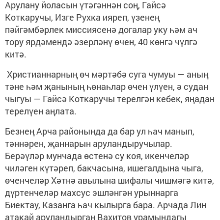
Арулану йоласын үтәгәннән соң, Гайсә
Коткаручы, Изге Рухка ияреп, үзенең
пәйгәмбәрлек миссиясенә догалар уку һәм ач
тору ярдәмендә әзерләнү өчен, 40 көнгә чүлгә
китә.
Христианнарның өч мәртәбә суга чумуы — аның
тәне һәм җанының һөнаһлар өчен үлүен, ә судан
чыгуы — Гайсә Коткаручы терелгән кебек, яңадан
терелүен аңлата.
Безнең Арча районында да бар ул һач манып,
тәннәрен, җаннарын аруландыручылар.
Берәүләр мунчада өстенә су коя, икенчеләр
чиләген күтәреп, бакчасына, ишегалдына чыга,
өченчеләр Хәтнә авылына шифалы чишмәгә китә,
дүртенчеләр махсус эшләнгән урыннарга
Биектау, Казанга һач кылырга бара. Арчада Лин
атакай аруландырган Вахитов урамындагы