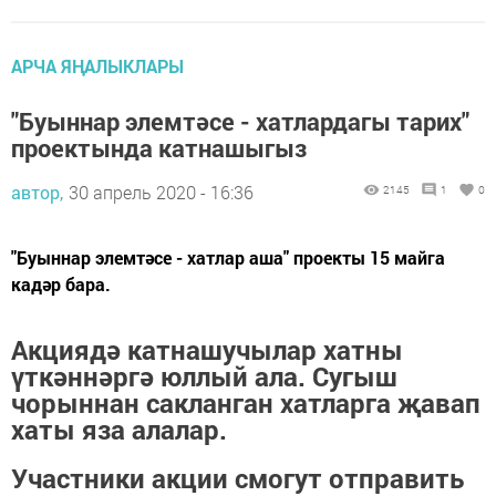
АРЧА ЯҢАЛЫКЛАРЫ
"Буыннар элемтәсе - хатлардагы тарих"
проектында катнашыгыз
автор,
30 апрель 2020 - 16:36
2145
1
0
"Буыннар элемтәсе - хатлар аша" проекты 15 майга
кадәр бара.
Акциядә катнашучылар хатны
үткәннәргә юллый ала. Сугыш
чорыннан сакланган хатларга җавап
хаты яза алалар.
Участники акции смогут отправить