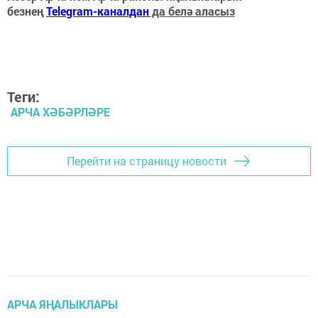
безнең
Telegram-каналдан
да белә аласыз
Теги:
АРЧА ХӘБӘРЛӘРЕ
Перейти на страницу новости
АРЧА ЯҢАЛЫКЛАРЫ