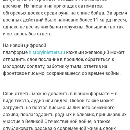
времени. Их писали на прикладах автоматов,
обгорелых досках среди руин, на спине бойца. За время
военных действий было написано более 11 млрд писем,
однако не все из них были получены, большинство так
и осталось без ответа.
На новой цифровой
платформе
historyinletters.ru
каждый желающий может
отправить свое послание в прошлое, обратиться к
молодому солдату, работнику тыла, ответив на
фронтовое письмо, сохранившееся со времен войны.
Свои ответы можно добавить в любом формате – в
виде текста, аудио или видео. Любой также может
загрузить на портал письмо из личного семейного
архива, поблагодарить родных и близких, принимавших
участие в Великой Отечественной войне, а также
опубликовать рассказ о современной жизни, своих