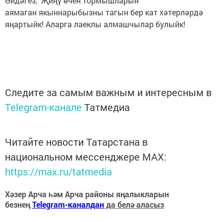
Әйдәгез, Җиңү өчен тормышларын
аямаган якыннарыбызны тагын бер кат хәтерләрдә
яңартыйк! Аларга лаеклы алмашчылар булыйк!
Следите за самым важным и интересным в
Telegram-канале
Татмедиа
Читайте новости Татарстана в
национальном мессенджере MАХ:
https://max.ru/tatmedia
Хәзер Арча һәм Арча районы яңалыкларын
безнең
Telegram-каналдан
да белә аласыз