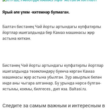
Ярый әле үлем -китемнәр булмаган.
Балтач бистәнең Чәй йорты артындагы күпфатирлы
йортлар ишегалдында бер Камаз машинасы җир
астына киткән.
Бистәнең Чәй йорты артындагы күпфатирлы йортлар
ишегалдында төзекләндерү буенча кергән Камаз
машинасы җир астына убылган. Зур авырлык белән
инде аны чыгара алганнар. Бу урында нәрсә булган-
ястымы, коемы, билгесез., дип яза. Baltasi.ru.
Следите за самым важным и интересным в