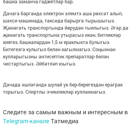
башка заманча гаджетлар бар.
Дачага барганда электрон элемтэ аша рөхсәт алып,
шәхси машинада, таксида барырга тырышыгыз.
Җәмәгать транспортында йөрүдән тыелыгыз. Әгәр дә
җәмәгать транспортына утырасыз икән, битлекләр
киегез, башкалардан 1,5 м ераклыкта булыгыз.
Битегезгә кулыгыз белән кагылмагыз. Соңыннан
кулларыгызны антисептик препаратлар белән
чистартыгыз. Әйбәтләп юыгыз.
Дачада эшләгәндә шулай ук бер-берегездән ераграк
торыгыз. Спиртлы эчемлекләр кулланмагыз.
Следите за самым важным и интересным в
Telegram-канале
Татмедиа