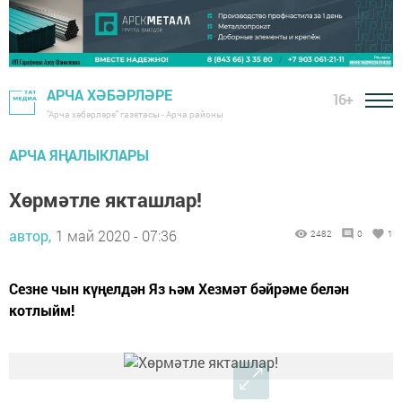
АРЧА ХӘБӘРЛӘРЕ
16+
"Арча хәбәрләре" газетасы - Арча районы
АРЧА ЯҢАЛЫКЛАРЫ
Хөрмәтле якташлар!
автор,
1 май 2020 - 07:36
2482
0
1
Сезне чын күңелдән Яз һәм Хезмәт бәйрәме белән
котлыйм!