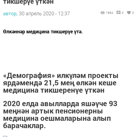
тикшерүе үткән
автор,
30 апрель 2020 - 12:37
1964
0
0
Өлкәннәр медицина тикшерүе үтә.
«Демография» илкүләм проекты
ярдәмендә 21,5 мең өлкән кеше
медицина тикшеренүе үткән
2020 елда авылларда яшәүче 93
меңнән артык пенсионерны
медицина оешмаларына алып
барачаклар.