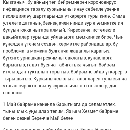
Кызганыч, бу айның төп бәйрәмнәрен короновирус
инфекциясе таралу куркынычы янау сәбәпле үзеңне
изоляцияләү шартларында үткәрергә туры килә. Әмма
ул әлеге датаның безнең өчен нинди зур әһәмияткә ия
булуын юкка чыгара алмый. Киресенчә, истәлекле
вакыйгалар турында уйланырга мөмкинлек бирә. Чын
күңелдән үтенәм сездән, хөрмәтле райондашлар, бу
проблемага мөмкин булганча җаваплы карагыз,
бүгенге урнашкан режимны саклагыз, кунакларга
бармагыз, гадәт буенча табигатькә чыгып бәйрәм
итүләрдән тукталып торыгыз, бәйрәмне өйдә үткәрергә
тырышыгыз. Куркынычсызлык таләпләрен тулысынча
үтәгән очракта авыру куркынычы артта калыр, дип
ышанам.
1 Май бәйрәме көнендә барыгызга да сәламәтлек,
тынычлык, уңышлар телим. Яз һәм Хезмәт бәйрәме
белән сезне! Беренче Май белән!
Арча муниципаль район башлыгы Илшат Нуриев.