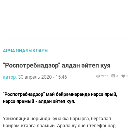
АРЧА ЯҢАЛЫКЛАРЫ
"Роспотребнадзор" алдан әйтеп куя
автор,
30 апрель 2020 - 15:46
2705
0
1
"Роспотребнадзор" май бәйрәмнәрендә нәрсә ярый,
нәрсә ярамый - алдан әйтеп куя.
Үзизоляция чорында кунакка барырга, бергәләп
бәйрәм итәргә ярамый. Аралашу өчен телефоннар,