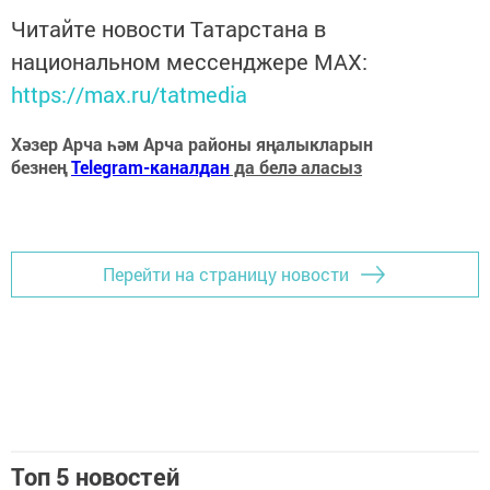
Читайте новости Татарстана в
национальном мессенджере MАХ:
https://max.ru/tatmedia
Хәзер Арча һәм Арча районы яңалыкларын
безнең
Telegram-каналдан
да белә аласыз
Перейти на страницу новости
Топ 5 новостей