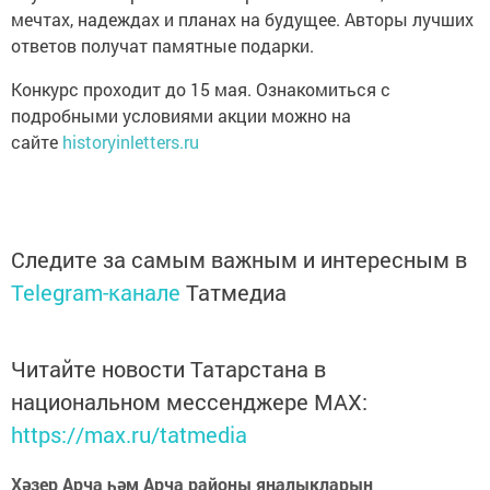
мечтах, надеждах и планах на будущее. Авторы лучших
ответов получат памятные подарки.
Конкурс проходит до 15 мая. Ознакомиться с
подробными условиями акции можно на
сайте
historyinletters.ru
Следите за самым важным и интересным в
Telegram-канале
Татмедиа
Читайте новости Татарстана в
национальном мессенджере MАХ:
https://max.ru/tatmedia
Хәзер Арча һәм Арча районы яңалыкларын