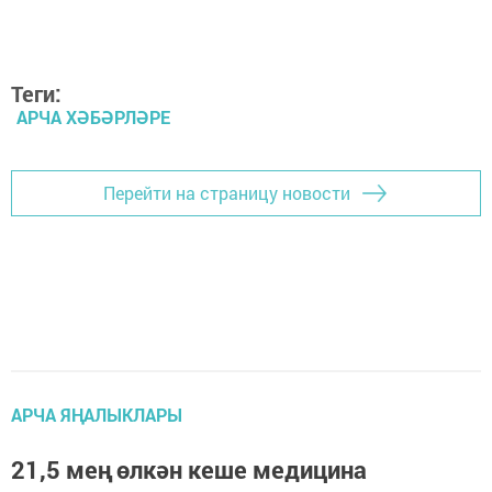
Теги:
АРЧА ХӘБӘРЛӘРЕ
Перейти на страницу новости
АРЧА ЯҢАЛЫКЛАРЫ
21,5 мең өлкән кеше медицина