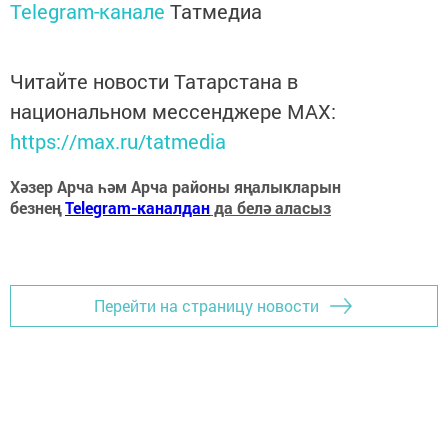
Telegram-канале
Татмедиа
Читайте новости Татарстана в
национальном мессенджере MАХ:
https://max.ru/tatmedia
Хәзер Арча һәм Арча районы яңалыкларын
безнең
Telegram-каналдан
да белә аласыз
Перейти на страницу новости