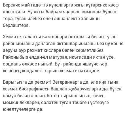
Беренче май гадәттә күңелләргә язгы күтәренке кәеф
алып килә. Бу якты бәйрәм яңарыш символы булып
тора, туган илебез өчен эшчәнлектә халыкны
берләштерә.
Хезмәте, таланты һәм һөнәри осталыгы белән туган
районыбызны данлаган якташларыбызны без бу көнне
аеруча зур рәхмәт хисләре белән хөрмәтлибез.
Районыбыз елдан-ел матурая, икътисади яктан үсә,
социаль өлкәсе ныгый. Бу - районда яшәүче һәр
кешенең көндәлек тырыш хезмәте нәтиҗәсе.
Барыгызга да рәхмәт! Ветераннарга да, әле яңа гына
хезмәт биографиясен башлап җибәрүчеләргә дә, бүген
намус белән эшләп, бөтен тырышлыгын, көчен,
мөмкинлекләрен, сәләтен туган төбәген үстерүгә
юнәлтүчеләргә дә.