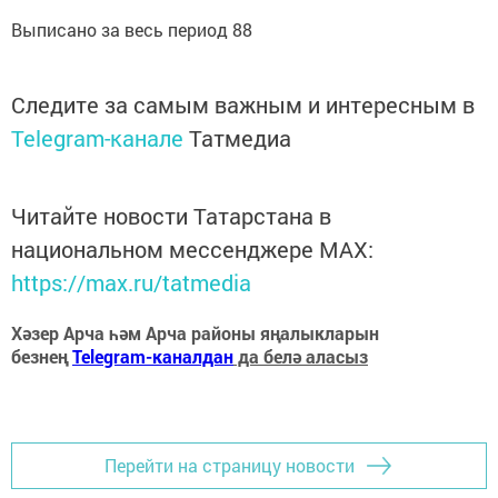
Выписано за весь период 88
Следите за самым важным и интересным в
Telegram-канале
Татмедиа
Читайте новости Татарстана в
национальном мессенджере MАХ:
https://max.ru/tatmedia
Хәзер Арча һәм Арча районы яңалыкларын
безнең
Telegram-каналдан
да белә аласыз
Перейти на страницу новости