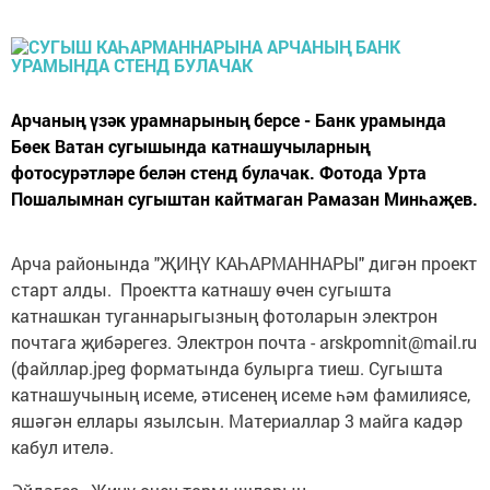
Арчаның үзәк урамнарының берсе - Банк урамында
Бөек Ватан сугышында катнашучыларның
фотосурәтләре белән стенд булачак. Фотода Урта
Пошалымнан сугыштан кайтмаган Рамазан Минһаҗев.
Арча районында "ҖИҢҮ КАҺАРМАННАРЫ" дигән проект
старт алды. Проектта катнашу өчен сугышта
катнашкан туганнарыгызның фотоларын электрон
почтага җибәрегез. Электрон почта - arskpomnit@mail.ru
(файллар.jpeg форматында булырга тиеш. Сугышта
катнашучының исеме, әтисенең исеме һәм фамилиясе,
яшәгән еллары язылсын. Материаллар 3 майга кадәр
кабул ителә.