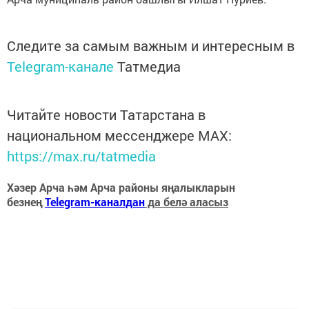
Следите за самым важным и интересным в
Telegram-канале
Татмедиа
Читайте новости Татарстана в
национальном мессенджере MАХ:
https://max.ru/tatmedia
Хәзер Арча һәм Арча районы яңалыкларын
безнең
Telegram-каналдан
да белә аласыз