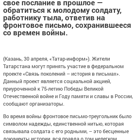
свое послание в прошлое —
обратиться к молодому солдату,
работнику тыла, ответив на
фронтовое письмо, сохранившееся
со времен войны.
(Казань, 30 апреля, «Татар-информ»). Жители
Татарстана могут принять участие в федеральном
проекте «Связь поколений – история в письмах».
Данный проект является социальной акцией,
приуроченной к 75-летию Победы Великой
Отечественной войне и Году памяти и славы в России,
сообщают организаторы.
Во время войны фронтовое письмо-треугольник было
символом надежды, единственной нитью, которая
связывала солдата с его родными, – это бесценные
документы истории, вся правда о том нелегком