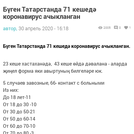
Бүген Татарстанда 71 кешедә
коронавирус ачыкланган
автор,
30 апрель 2020 - 16:18
2005
0
1
Бүген Татарстанда 71 кешедә коронавирус ачыкланган.
23 кеше хастаханәдә, 43 кеше өйдә дәвалана - аларда
җиңел форма яки авыртуның билгеләре юк.
5 случаев завозные, 66- контакт с больными
Из них:
До 18 лет-11
От 18 до 30 -10
От 30 до 50-21
От 50 до 60-14
От 60 до 70-10
От 70 до 80 -3