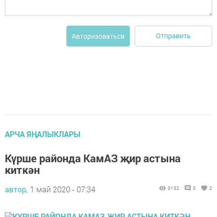
Отправить
Авторизоваться
АРЧА ЯҢАЛЫКЛАРЫ
Күрше районда КамАЗ җир астына
киткән
автор,
1 май 2020 - 07:34
3132
0
2