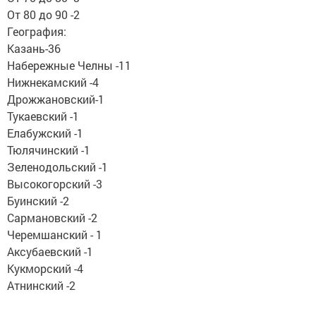
От 80 до 90 -2
География:
Казань-36
Набережные Челны -11
Нижнекамский -4
Дрожжановский-1
Тукаевский -1
Елабужский -1
Тюлячинский -1
Зеленодольский -1
Высокогорский -3
Буинский -2
Сармановский -2
Черемшанский - 1
Аксубаевский -1
Кукморский -4
Атнинский -2