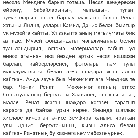
нәселе Мәһдигә барып тоташа. Нәсел шәҗәрәсен
өйрәнү, бабайларының чыгышын, туган-
тумачаларын төгәл барлау максаты белән Ренат
хатыны Лилия, уллары Камил, Данис белән былтыр
ук музейга кайтты. Ул вакытта аның мәгълүматы бик
аз иде. Музей фондындагы мәгълүматлар белән
тулыландырып, өстәмә материаллар табып, ул
әнисе ягыннан ике йөздән артык нәсел кешесен
барлап, кайберләренең фотолары һәм тулы
мәгълүматлары белән әзер шәҗәрә ясап алып
кайткан. Анда язучыбыз Мөхәммәт ага Мәһдиев тә
бар. Чөнки Ренат - Мөхәммәт аганың әтисе
Сөнгатулланың бертуганы Хәлилнең оныкчыгының
малае. Ренат ясаган шәҗәрә кәгазен таратып
карарга да байтак урын кирәк. Янында шатлык
хисләре кичергән әнисе Земфира ханым, яраткан
улы Данис, бертуганының кызы Алисә белән
кайткан Ренатның бу хезмәте һәммәбезгә үрнәк.