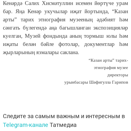
Кенәрдә Салих Хисмәтуллин исемен йөртүче урам
бар. Яңа Кенәр укучылар иҗат йортында, “Казан
арты” тарих этнография музееның әдәбият һәм
сәнгать бүлегендә аңа багышланган экспозицияләр
куелган, Музей фондында аның тормыш юлы һәм
иҗаты белән бәйле фотолар, документлар һәм
җырларының язмалары саклана.
“Казан арты” тарих-
этнография музее
директоры
урынбасары Шәфигулла Гарипов
Следите за самым важным и интересным в
Telegram-канале
Татмедиа