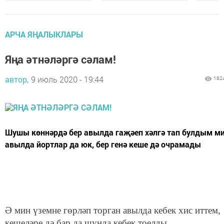
АРЧА ЯҢАЛЫКЛАРЫ
Яңа әтнәләргә сәлам!
автор,
9 июль 2020 - 19:44
182
Шушы көннәрдә бер авылда гаҗәеп хәлгә тап булдым ми
авылда йортлар да юк, бер генә кеше дә очрамады
Ә мин үземне гөрләп торган авылда кебек хис иттем,
кешеләре дә бар да шунда кебек тоелды...