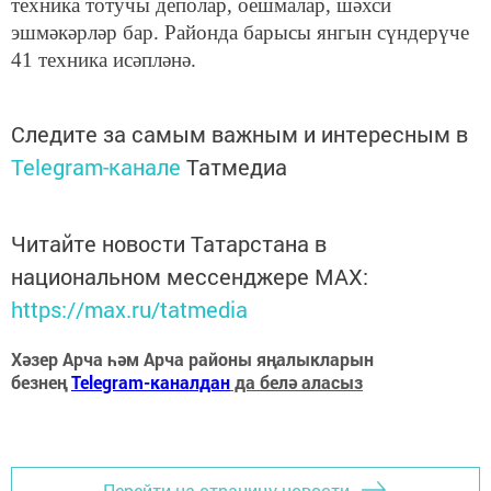
техника тотучы деполар, оешмалар, шәхси
эшмәкәрләр бар. Районда барысы янгын сүндерүче
41 техника исәпләнә.
Следите за самым важным и интересным в
Telegram-канале
Татмедиа
Читайте новости Татарстана в
национальном мессенджере MАХ:
https://max.ru/tatmedia
Хәзер Арча һәм Арча районы яңалыкларын
безнең
Telegram-каналдан
да белә аласыз
Перейти на страницу новости