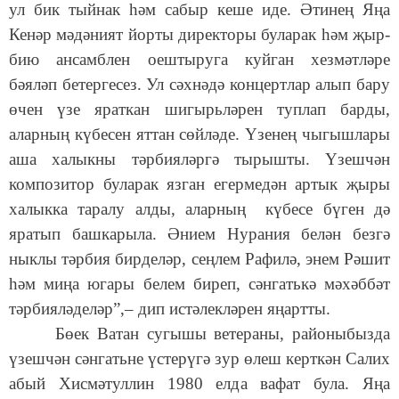
ул бик тыйнак һәм сабыр кеше иде. Әтинең Яңа
Кенәр мәдәният йорты директоры буларак һәм җыр-
бию ансамблен оештыруга куйган хезмәтләре
бәяләп бетергесез. Ул сәхнәдә концертлар алып бару
өчен үзе яраткан шигырьләрен туплап барды,
аларның күбесен яттан сөйләде. Үзенең чыгышлары
аша халыкны тәрбияләргә тырышты. Үзешчән
композитор буларак язган егермедән артык җыры
халыкка таралу алды, аларның күбесе бүген дә
яратып башкарыла. Әнием Нурания белән безгә
ныклы тәрбия бирделәр, сеңлем Рафилә, энем Рәшит
һәм миңа югары белем биреп, сәнгатькә мәхәббәт
тәрбияләделәр”,– дип истәлекләрен яңартты.
Бөек Ватан сугышы ветераны, районыбызда
үзешчән сәнгатьне үстерүгә зур өлеш керткән Салих
абый Хисмәтуллин 1980 елда вафат була. Яңа