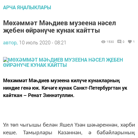
АРЧА ЯҢАЛЫКЛАРЫ
Мөхәммәт Мәһдиев музеена нәсел
җебен өйрәнүче кунак кайтты
автор,
10 июль 2020 - 08:21
1530
0
1
Мөхәммәт Мәһдиев музеена килүче кунакларның
ниндие генә юк. Кичәге кунак Санкт-Петербургтан ук
кайткан – Ренат Зиннәтуллин.
Ул төп чыгышы белән Яшел Үзән шәһәреннән, хәрби
кеше. Тамырлары Казаннан, ә бабайларының