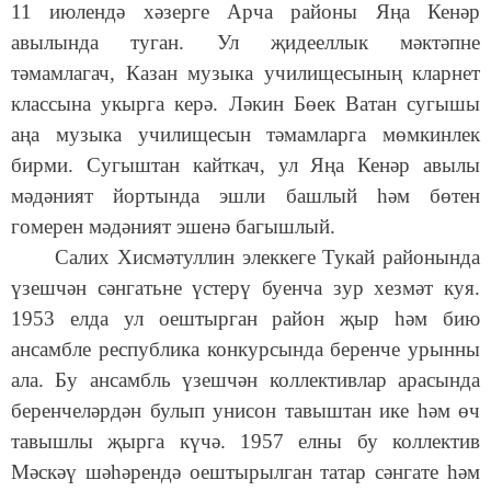
11 июлендә хәзерге Арча районы Яңа Кенәр
авылында туган. Ул җидееллык мәктәпне
тәмамлагач, Казан музыка училищесының кларнет
классына укырга керә. Ләкин Бөек Ватан сугышы
аңа музыка училищесын тәмамларга мөмкинлек
бирми. Сугыштан кайткач, ул Яңа Кенәр авылы
мәдәният йортында эшли башлый һәм бөтен
гомерен мәдәният эшенә багышлый.
Салих Хисмәтуллин элеккеге Тукай районында
үзешчән сәнгатьне үстерү буенча зур хезмәт куя.
1953 елда ул оештырган район җыр һәм бию
ансамбле республика конкурсында беренче урынны
ала. Бу ансамбль үзешчән коллективлар арасында
беренчеләрдән булып унисон тавыштан ике һәм өч
тавышлы җырга күчә. 1957 елны бу коллектив
Мәскәү шәһәрендә оештырылган татар сәнгате һәм