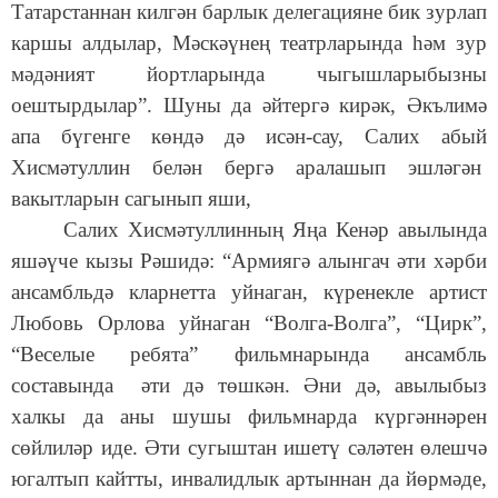
Татарстаннан килгән барлык делегацияне бик зурлап
каршы алдылар, Мәскәүнең театрларында һәм зур
мәдәният йортларында чыгышларыбызны
оештырдылар”. Шуны да әйтергә кирәк, Әкълимә
апа бүгенге көндә дә исән-сау, Салих абый
Хисмәтуллин белән бергә аралашып эшләгән
вакытларын сагынып яши,
Салих Хисмәтуллинның Яңа Кенәр авылында
яшәүче кызы Рәшидә: “Армиягә алынгач әти хәрби
ансамбльдә кларнетта уйнаган, күренекле артист
Любовь Орлова уйнаган “Волга-Волга”, “Цирк”,
“Веселые ребята” фильмнарында ансамбль
составында әти дә төшкән. Әни дә, авылыбыз
халкы да аны шушы фильмнарда күргәннәрен
сөйлиләр иде. Әти сугыштан ишетү сәләтен өлешчә
югалтып кайтты, инвалидлык артыннан да йөрмәде,