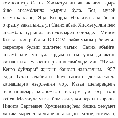
композитор Салих Хисмәтуллин җитәкләгән җыр-
бию ансамблендә җырчы була. Без, музей
хезмәткәрләре, Яңа Кенәрдә Әкълимә апа белән
очрашу вакытында ул Салих абый Хисмәтуллин һәм
ансамбль турында истәлекләрен сөйләде: ”Минем
Кызыл юл районы ВЛКСМ райкомының беренче
секретаре булып эшләгән чагым. Салих абыйга
ансамбльне туплауда ярдәм иттем, үзем дә актив
катнаштым. Ул оештырган ансамбльдә мин “Ямьле
Кенәр буйлары” җырын башлап җырладым. 1957
елда Татар әдәбияты һәм сәнгате декадасында
катнашырга әзерләнгән чор, Казан шәһәрендәге
репетицияләр, костюмнар тектерү үзе бер төш
кебек. Мәскәүдә узган йомгаклау концертын карарга
Никита Сергеевич Хрущевның һәм башка хөкүмәт
җитәкчеләренең килгәне истә калды. Безне, гомүмән,