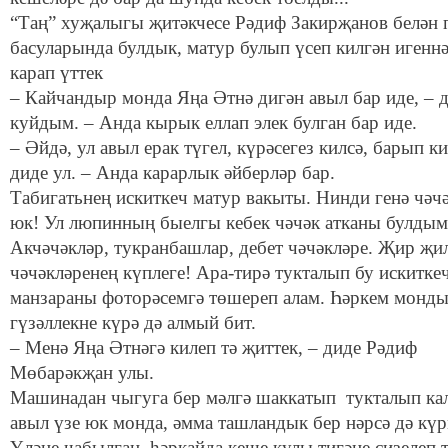
“Таң” хуҗалыгы җитәкчесе Рәдиф Закирҗанов белән 
басуларында булдык, матур булып үсеп килгән игенн
карап үттек
– Кайчандыр монда Яңа Әтнә дигән авыл бар иде, – д
куйдым. – Анда кырык еллап элек булган бар иде.
– Әйдә, ул авыл ерак түгел, күрәсегез килсә, барып ки
диде ул. – Анда карарлык әйберләр бар.
Табигатьнең искиткеч матур вакыты. Нинди генә чәч
юк! Ул люпинның быелгы кебек чәчәк атканы булдым
Акчәчәкләр, тукранбашлар, дебет чәчәкләре. Җир җи
чәчәкләренең күплеге! Ара-тирә тукталып бу искитке
манзараны фоторәсемгә төшереп алам. Һәркем монд
гүзәллекне күрә дә алмый бит.
– Менә Яңа Әтнәгә килеп тә җиттек, – диде Рәдиф
Мөбарәкҗан улы.
Машинадан чыгуга бер мәлгә шаккатып тукталып ка
авыл үзе юк монда, әмма ташландык бер нәрсә дә күр
Үләне чабылган, һәркайда кеше кулы тигәне сизелеп 