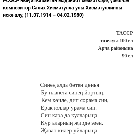
РСФСР ның атказанган мәдәният хезмәткәре, үзешчән
композитор Салих Хисмәтулла улы Хисмәтуллинны
искә алу, (11.07.1914 – 04.02.1980)
ТАССР
төзелүгә 100 ел
Арча районына
90 ел
Синең алда бөтен дөнья
Бу планета синең йортың.
Кем көчле, дип сорама син,
Ерак юллар урама син.
Син кара да кулларыңа
Күр аларның җирдә эзен.
Җавап килер уйларыңа