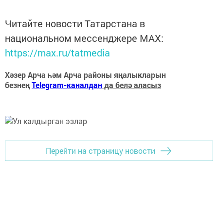
Читайте новости Татарстана в
национальном мессенджере MАХ:
https://max.ru/tatmedia
Хәзер Арча һәм Арча районы яңалыкларын
безнең
Telegram-каналдан
да белә аласыз
Перейти на страницу новости