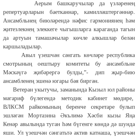
Аерым башкаручылар да үзләренең
репертуарларын баетканнар, камилләштергәннәр.
Ансамбльнең биюләрендә нәфис гармониянең һәм
җитезлекнең элеккеге чыгышларга караганда тагын
да артуын тамашачылар көчле алкышлар белән
каршыладылар.
Авыл үзешчән сәнгать көчләре республика
смотрының оештыру комитеты бу ансамбльне
Мәскәүгә җибәрергә булды,”- дип җыр-бию
ансамбленең эшенә югары бәя биргән.
Ветеран укытучы, заманында Кызыл юл районы
мәгариф бүлегендә методик кабинет мөдире,
ВЛКСМ райкомының беренче секретаре булып
эшләгән Мортазина Әкълимә Хәсби кызы Яңа
Кенәр авылында туган һәм бүгенге көндә дә шунда
яши. Ул үзешчән сәнгатьтә актив катнаша, үзешчән