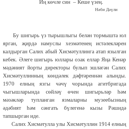
Иң көчле син – Кеше үзең.
Нәби Дәүли
Бу шигырь үз тырышлыгы белән тормышта юл
ярган, җирдә намуслы хезмәтенең истәлекләрен
калдырган Салих абый Хисмәтуллинга атап язылган
кебек. Әлеге шигырь юллары озак еллар Яңа Кенәр
мәдәният йорты директоры булып эшләгән Салих
Хисмәтуллинның көндәлек дәфтәреннән алынды.
1970 елның язгы чәчү чорында агитбригада
чыгышларында сөйләү өчен шигырьләр һәм
мәзәкләр тупланган язмаларны музеебызның
әдәбият һәм сәнгать бүлегенә кызы Рәшидә
тапшырган иде.
Салих Хисмәтулла улы Хисмәтуллин 1914 елның