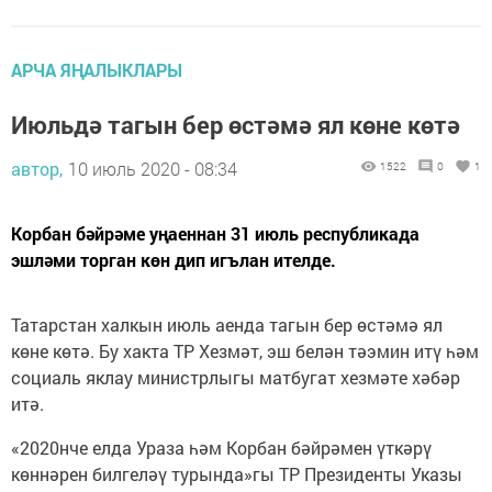
АРЧА ЯҢАЛЫКЛАРЫ
Июльдә тагын бер өстәмә ял көне көтә
автор,
10 июль 2020 - 08:34
1522
0
1
Корбан бәйрәме уңаеннан 31 июль республикада
эшләми торган көн дип игълан ителде.
Татарстан халкын июль аенда тагын бер өстәмә ял
көне көтә. Бу хакта ТР Хезмәт, эш белән тәэмин итү һәм
социаль яклау министрлыгы матбугат хезмәте хәбәр
итә.
«2020нче елда Ураза һәм Корбан бәйрәмен үткәрү
көннәрен билгеләү турында»гы ТР Президенты Указы