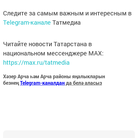
Следите за самым важным и интересным в
Telegram-канале
Татмедиа
Читайте новости Татарстана в
национальном мессенджере MАХ:
https://max.ru/tatmedia
Хәзер Арча һәм Арча районы яңалыкларын
безнең
Telegram-каналдан
да белә аласыз