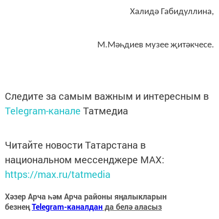
Халидә Габидуллина,
М.Мәһдиев музее җитәкчесе.
Следите за самым важным и интересным в
Telegram-канале
Татмедиа
Читайте новости Татарстана в
национальном мессенджере MАХ:
https://max.ru/tatmedia
Хәзер Арча һәм Арча районы яңалыкларын
безнең
Telegram-каналдан
да белә аласыз