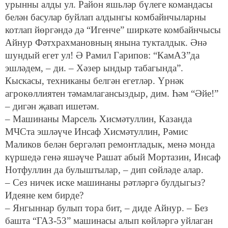
урынны алды ул. Район яшьләр бүлеге командасы
белән басулар буйлап алдынгы комбайнчыларны
котлап йөргәндә дә “Игенче” ширкәте комбайнчысы
Айнур Фәтхрахмановның янына тукталдык. Әнә
шундый егет ул! Ә Рамил Гарипов: “КамАЗ”да
эшләдем, – ди. – Хәзер ындыр табагында”.
Кыскасы, техниканы белгән егетләр. Үрнәк
агрокөллиятен тәмамлагансыздыр, дим. Һәм “Әйе!”
– дигән җавап ишетәм.
– Машинаны Марсель Хисмәтуллин, Казанда
МЧСта эшләүче Инсаф Хисмәтуллин, Рәмис
Маликов белән бергәләп ремонтладык, менә монда
күршедә генә яшәүче Рашат абый Мортазин, Инсаф
Нотфуллин да булыштылар, – дип сөйләде алар.
– Сез ничек иске машинаны рәтләргә булдыгыз?
Идеяне кем бирде?
– Янгыннар булып тора бит, – диде Айнур. – Без
башта “ГАЗ-53” машинасы алып көйләргә уйлаган