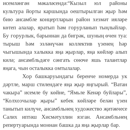
исемләнгән мәкаләсендә:“Кызыл юл районы
культура йорты каршында оештырылган җыр һәм
бию ансамбле концертларын район хезмәт ияләре
көтеп алалар, яратып һәм горурланып тыңлыйлар.
Бу горурлык, барыннан да бигрәк, шуның өчен туа:
тырыш һәм эзләнүчән коллектив үзенең һәр
чыгышында халыкка яңа җырлар, яңа көйләр алып
килә; ансамбльдәге сәнгать сөюче яшь талантлар
яңага, чын осталыкка омтылалар.
Хор башкаруындагы беренче номерда ук
дәртле, марш стилендәге яңа җыр яңгырый. “Ватан
чакыра” исемле бу көйне, “Ямьле Кенәр буйлары”,
“Колхозчылар җыры” кебек көйләре белән үзен
танытып килүче, ансамбльнең художество җитәкчесе
Салих иптәш Хисмәтуллин язган. Ансамбльнең
репертуарында моннан башка да яңа җырлар бар.