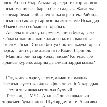
идек. Аннан Утар Атыда гаражда тик торган иске
янгын машинасы барын белеп алдык. Җаваплы
кешеләр белән сөйләшеп эшкә керештек. Районда
янгыннан саклану гарнизоны җитәкчесе Искәндәр
Юзаев белән сөйләшеп торабыз.
– Авылда янгын сүндерүче машина булса, әллә
кайдагы машинаның килгәнен көтеп, вакытны
югалтмыйсың. Янгын бит ул бик тиз җәелә торган
нәрсә, – дип сүзне дәвам итте Рамил Гарипов.
– Машина бик начар хәлдә идеме? Көпчәкләре
ярыйсы күренә, аларны да алмаштырдыгызмы?
– Юк, көпчәкләре үзенеке, алмаштырмадык.
Насосын сүтеп җыйдык. Двигателен һ.б. карадык.
– Ремонтны акчасыз эшләп булмый.
– Телефонда “МЧС–Атынка” дигән авылның
төркемен булдырдык. Шул ярдәм итте. Акча авыл