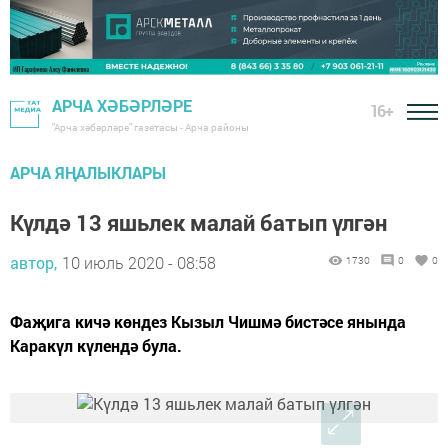
АРЧА ХӘБӘРЛӘРЕ
16+
"Арча хәбәрләре" газетасы - Арча районы
АРЧА ЯҢАЛЫКЛАРЫ
Күлдә 13 яшьлек малай батып үлгән
автор,
10 июль 2020 - 08:58
1730
0
0
Фаҗига кичә көндез Кызыл Чишмә бистәсе янында
Каракүл күлендә була.