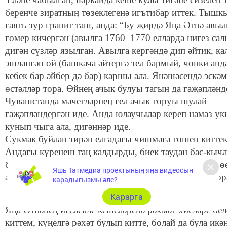
беренче зиратның төзеклегенә игътибар иттек. Тышк
гаять зур гранит таш, анда: “Бу җирдә Яңа Әтнә авы
гомер кичергән (авылга 1760–1770 елларда нигез сал
дигән сүзләр язылган. Авылга кергәндә дип әйтик, ка
эшләнгән өй (башкача әйтергә тел бармый, чөнки анд
кебек бар әйбер дә бар) каршы ала. Янәшәсендә эскәм
өстәлләр тора. Өйнең ачык булуы тагын да гаҗәпләнд
Чувашстанда мәчетләрнең гел ачык торуы шулай
гаҗәпләндергән иде. Анда юлаучылар кереп намаз укы
кунып чыга ала, дигәннәр иде.
Сукмак буйлап тирән елгадагы чишмәгә төшеп киттек
Андагы күренеш таң калдырды, биек таудан бас-кыч
буйлап төшәсең, су юлы ачылган, бик матур чишмә ө
Яшь Татмедиа проектының яңа видеосын
авылда тормышның һич тә тукталмавын күрсәтеп тор
карадыгызмы әле?
Карарга
Яңа Әтнәнең игелекле кешеләренә рәхмәт хисләре бел
киттем, күңелгә рәхәт булып китте, болай да була икә