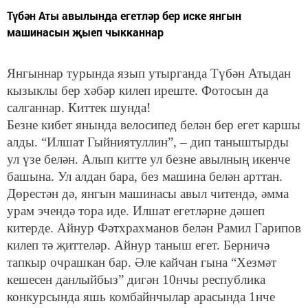
Түбән Аты авылында егетләр бер иске янгын
машинасын җыеп чыкканнар
Янгыннар турында язып утырганда Түбән Атыдан
кызыклы бер хәбәр килеп иреште. Фотосын да
салганнар. Киттек шунда!
Безне кибет янында велосипед белән бер егет каршы
алды. “Илшат Гыйниятуллин”, – дип таныштырды
ул үзе белән. Алып китте ул безне авылның икенче
башына. Ул алдан бара, без машина белән арттан.
Дөрестән дә, янгын машинасы авыл читендә, әмма
урам эчендә тора иде. Илшат егетләрне дәшеп
китерде. Айнур Фәтхрахманов белән Рамил Гарипов
килеп тә җиттеләр. Айнур таныш егет. Берничә
тапкыр очрашкан бар. Әле кайчан гына “Хезмәт
кешесен данлыйбыз” дигән 10нчы республика
конкурсында яшь комбайнчылар арасында 1нче