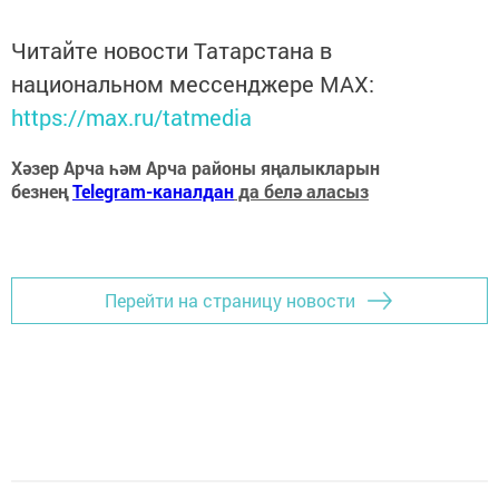
Читайте новости Татарстана в
национальном мессенджере MАХ:
https://max.ru/tatmedia
Хәзер Арча һәм Арча районы яңалыкларын
безнең
Telegram-каналдан
да белә аласыз
Перейти на страницу новости