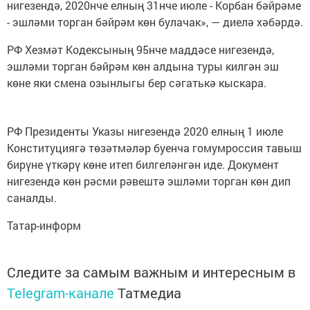
нигезендә, 2020нче елның 31нче июле - Корбан бәйрәме
- эшләми торган бәйрәм көн булачак», — диелә хәбәрдә.
РФ Хезмәт Кодексының 95нче маддәсе нигезендә,
эшләми торган бәйрәм көн алдына туры килгән эш
көне яки смена озынлыгы бер сәгатькә кыскара.
РФ Президенты Указы нигезендә 2020 елның 1 июле
Конституциягә төзәтмәләр буенча гомумроссия тавыш
бирүне үткәрү көне итеп билгеләнгән иде. Документ
нигезендә көн рәсми рәвештә эшләми торган көн дип
саналды.
Татар-информ
Следите за самым важным и интересным в
Telegram-канале
Татмедиа