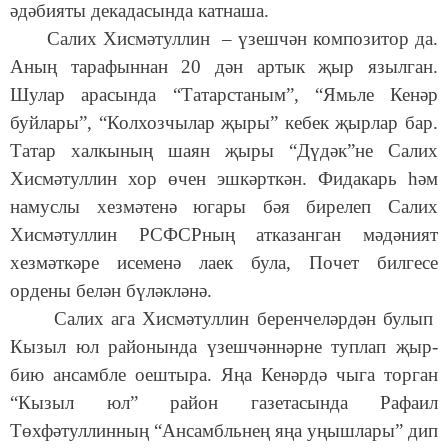
әдәбияты декадасында катнаша.
Салих Хисмәтуллин – үзешчән композитор да.
Аның тарафыннан 20 дән артык җыр язылган.
Шулар арасында “Татарстаным”, “Ямьле Кенәр
буйлары”, “Колхозчылар җыры” кебек җырлар бар.
Татар халкының шаян җыры “Дүдәк”не Салих
Хисмәтуллин хор өчен эшкәрткән. Фидакарь һәм
намуслы хезмәтенә югары бәя бирелеп Салих
Хисмәтуллин РСФСРның атказанган мәдәният
хезмәткәре исеменә лаек була, Почет билгесе
ордены белән бүләкләнә.
Салих ага Хисмәтуллин беренчеләрдән булып
Кызыл юл районында үзешчәннәрне туплап җыр-
бию ансамбле оештыра. Яңа Кенәрдә чыга торган
“Кызыл юл” район газетасында Рафаил
Төхфәтуллинның “Ансамбльнең яңа уңышлары” дип