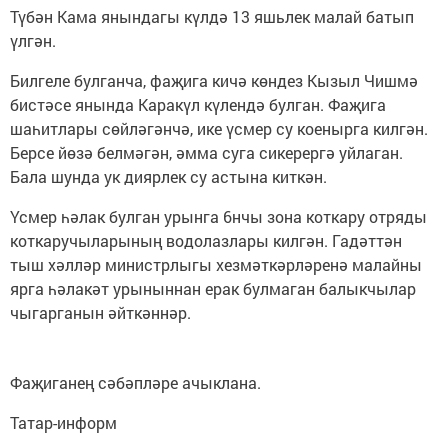
Түбән Кама янындагы күлдә 13 яшьлек малай батып
үлгән.
Билгеле булганча, фаҗига кичә көндез Кызыл Чишмә
бистәсе янында Каракүл күлендә булган. Фаҗига
шаһитлары сөйләгәнчә, ике үсмер су коенырга килгән.
Берсе йөзә белмәгән, әмма суга сикерергә уйлаган.
Бала шунда ук диярлек су астына киткән.
Үсмер һәлак булган урынга 6нчы зона коткару отряды
коткаручыларының водолазлары килгән. Гадәттән
тыш хәлләр министрлыгы хезмәткәрләренә малайны
ярга һәлакәт урыныннан ерак булмаган балыкчылар
чыгарганын әйткәннәр.
Фаҗиганең сәбәпләре ачыклана.
Татар-информ