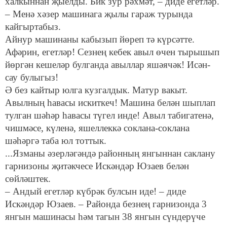
халкыннан җыелды. Бик зур рәхмәт, – диде егетләр.
– Менә хәзер машинага җылы гараж турында
кайгыртабыз.
Айнур машинаны кабызып йөреп тә күрсәтте.
Афәрин, егетләр! Сезнең кебек авыл өчен тырышып
йөргән кешеләр булганда авыллар яшәячәк! Исән-
сау булыгыз!
Ә без кайтыр юлга кузгалдык. Матур вакыт.
Авылның һавасы искиткеч! Машина белән шыплап
тулган шәһәр һавасы түгел инде! Авыл табигатенә,
чишмәсе, күленә, яшеллеккә соклана-соклана
шәһәргә таба юл тоттык.
...Язманы әзерләгәндә районның янгыннан саклану
гарнизоны җитәкчесе Искәндәр Юзаев белән
сөйләштек.
– Андый егетләр күбрәк булсын иде! – диде
Искәндәр Юзаев. – Районда безнең гарнизонда 3
янгын машинасы һәм тагын 38 янгын сүндерүче