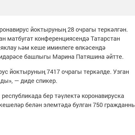
оронавирус йоктыруның 28 очрагы теркәлгән.
ган матбугат конференциясендә Татарстан
 яклау һәм кеше иминлеге өлкәсендә
 идарәсе башлыгы Марина Патяшина әйтте.
рус йоктыруның 7417 очрагы теркәлде. Узган
ды», — диде спикер.
, республикада бер тәүлектә коронавируска
 кешеләр белән элемтәдә булган 750 гражданн