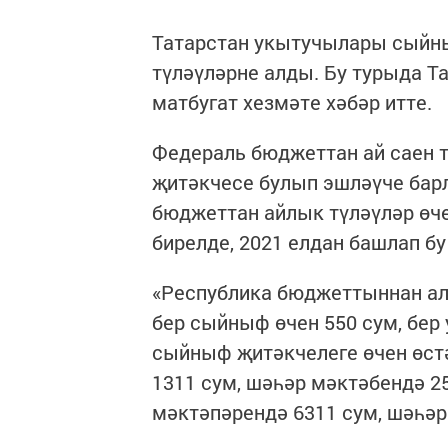
Татарстан укытучылары сыйны
түләүләрне алды. Бу турыда 
матбугат хезмәте хәбәр итте.
Федераль бюджеттан ай саен т
җитәкчесе булып эшләүче бар
бюджеттан айлык түләүләр өче
бирелде, 2021 елдан башлап бу
«Республика бюджеттыннан алд
бер сыйныф өчен 550 сум, бер
сыйныф җитәкчелеге өчен өстә
1311 сум, шәһәр мәктәбендә 25
мәктәпәрендә 6311 сум, шәһәр 