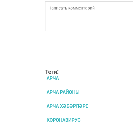
Теги:
АРЧА
АРЧА РАЙОНЫ
АРЧА ХӘБӘРЛӘРЕ
КОРОНАВИРУС