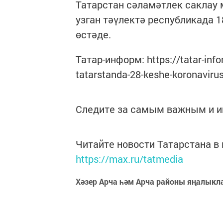
Татарстан сәламәтлек саклау
узган тәүлектә республикада 1
өстәде.
Татар-информ: https://tatar-info
tatarstanda-28-keshe-koronaviru
Следите за самым важным и 
Читайте новости Татарстана 
https://max.ru/tatmedia
Хәзер Арча һәм Арча районы яңалыкл