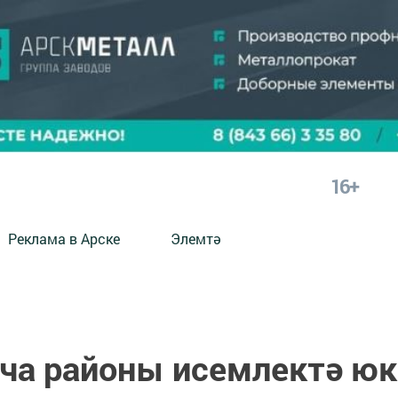
16+
Реклама в Арске
Элемтә
рча районы исемлектә юк