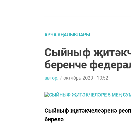
АРЧА ЯҢАЛЫКЛАРЫ
Сыйныф җитәкч
беренче федера
автор,
7 октябрь 2020 - 10:52
Сыйныф җитәкчелеәренә респу
бирелә