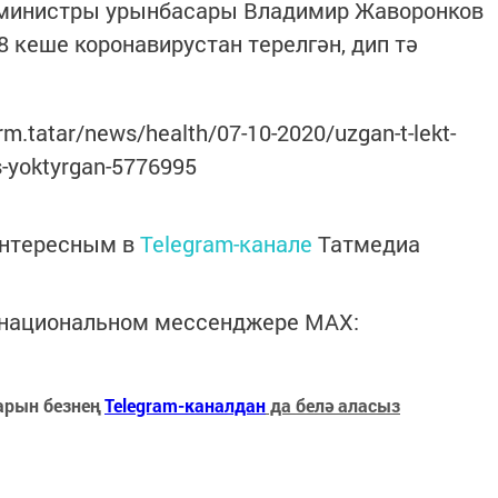
 министры урынбасары Владимир Жаворонков
8 кеше коронавирустан терелгән, дип тә
rm.tatar/news/health/07-10-2020/uzgan-t-lekt-
s-yoktyrgan-5776995
интересным в
Telegram-канале
Татмедиа
в национальном мессенджере MАХ:
арын безнең
Telegram-каналдан
да белә аласыз