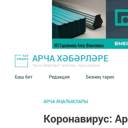
АРЧА ХӘБӘРЛӘРЕ
"Арча хәбәрләре" газетасы - Арча районы
Баш бит
Редакция
Безнең тарих
АРЧА ЯҢАЛЫКЛАРЫ
Коронавирус: А