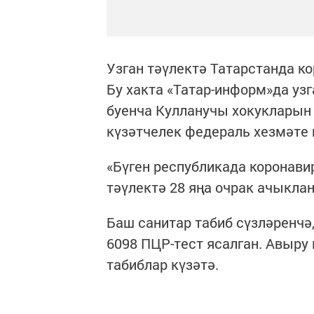
Узган тәүлектә Татарстанда к
Бу хакта «Татар-информ»да уз
буенча Кулланучы хокукларын
күзәтчелек федераль хезмәте
«Бүген республикада коронави
тәүлектә 28 яңа очрак ачыклан
Баш санитар табиб сүзләренчә
6098 ПЦР-тест ясалган. Авыру
табиблар күзәтә.