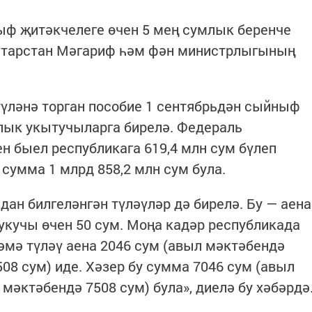
ф җитәкчелеге өчен 5 мең сумлык беренче
Татарстан Мәгариф һәм фән министрлыгының
үләнә торган пособие 1 сентябрьдән сыйныф
лык укытучыларга бирелә. Федераль
н быел республикага 619,4 млн сум бүлеп
 сумма 1 млрд 858,2 млн сум була.
ан билгеләнгән түләүләр дә бирелә. Бу — аена
 укучы өчен 50 сум. Моңа кадәр республикада
мә түләү аена 2046 сум (авыл мәктәбендә
08 сум) иде. Хәзер бу сумма 7046 сум (авыл
мәктәбендә 7508 сум) була», диелә бу хәбәрдә