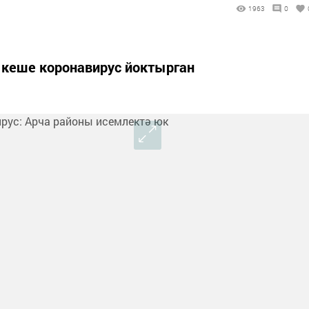
1963
0
8 кеше коронавирус йоктырган