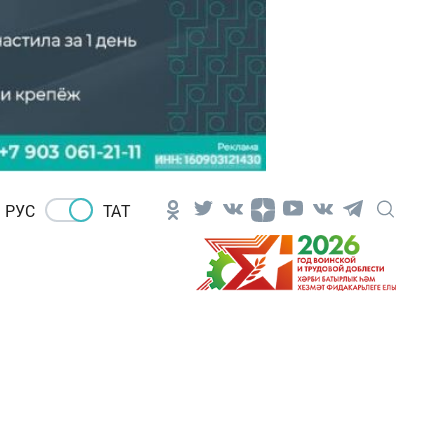
РУС
ТАТ