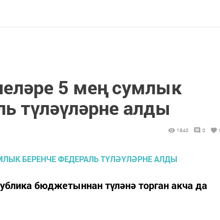
еләре 5 мең сумлык
ль түләүләрне алды
1840
0
блика бюджетыннан түләнә торган акча да